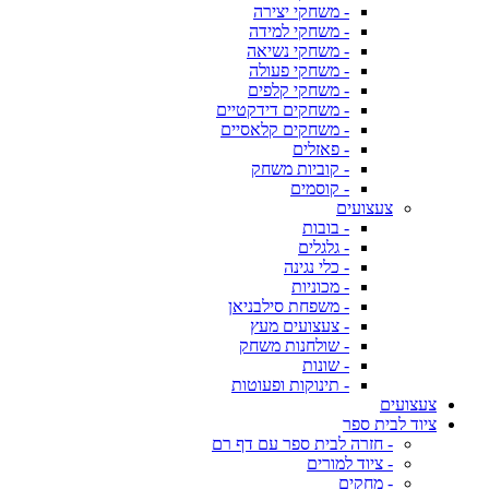
- משחקי יצירה
- משחקי למידה
- משחקי נשיאה
- משחקי פעולה
- משחקי קלפים
- משחקים דידקטיים
- משחקים קלאסיים
- פאזלים
- קוביות משחק
- קוסמים
צעצועים
- בובות
- גלגלים
- כלי נגינה
- מכוניות
- משפחת סילבניאן
- צעצועים מעץ
- שולחנות משחק
- שונות
- תינוקות ופעוטות
צעצועים
ציוד לבית ספר
- חזרה לבית ספר עם דף רם
- ציוד למורים
- מחקים