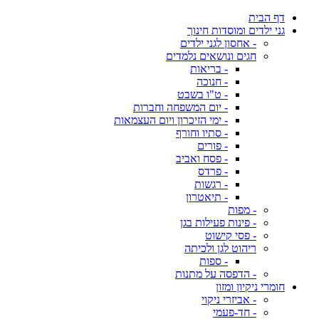
דף הבית
גני ילדים ומוסדות חינוך
- אחסון לגני ילדים
חגים ונושאים נלמדים
- בריאות
- חנוכה
- ט"ו בשבט
- יום המשפחה וחברות
- ימי הזיכרון ויום העצמאות
- סתיו וחורף
- פורים
- פסח ואביב
- פרדס
- רגשות
- תיאטרון
- מפות
- פינות פעילות בגן
- פסי קישוט
ריהוט לגן ולכיתה
- ספות
- הדפסה על מתנות
חומרי ניקיון ומזון
- אביזרי ניקוי
- חד-פעמי