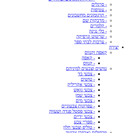
- סרגלים
- עטיפות
- תרגומונים מחשבונים
- מדבקות שם
- קלמרים
- כלי נגינה
- שרטוט וגרפיקה
- ערכות לבתי ספר
יצירה
קאפה וקנווס
- קאפה
- קנווס
טושים וצבעים למיניהם
- צבעי בד
- טושים
- צבעי אקריליק
- צבעי גואש
- צבעי שמן
- צבעי מים
- עפרונות צבעוניים
- צבעי פסטל פנדה ושעווה
- צבעי ידיים
- ספריי צבע
- טוליפ וצבעי חלון
מכחולים ואביזרי צביעה