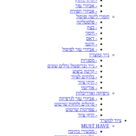
- חרוזי גיהוץ
- אביזרי עזר
- אביזרי תפירה
חומרי לישה ופיסול
- פלסטלינה
- בצק
- חימר
- דאס
- קינטי
- אביזרי עזר לפיסול
נייר ומוצריו
- מסגרות
- נייר ובריסטול גדלים שונים
- קרטון ביצוע
- בלוקים לציור
- תיקי ציור
- אוריגמי
גרפיקה ואדריכלות
- אביזרי עזר לגרפיקה
- סרגלים ולוחות שרטוט
- עפרונות שרטוט
- תיקי ציור
ציוד למשרד
MUST HAVE
- מכשירי כתיבה