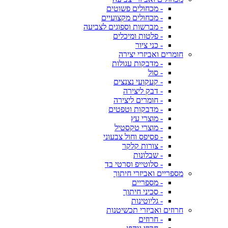
- מכחולים פשוטים
- מכחולים מקצועיים
- מברשות וספוגים לצביעה
- פלטות ומיכלים
- כני ציור
חומרים ואביזרי יצירה
- מדבקות עגולות
- סול
- קעקועי נצנצים
- דבק ליצירה
- חומרים ליצירה
- מדבקות וטפטים
- מוצרי עץ
- מוצרי טקסטיל
- פסיפס וחול צבעוני
- צורות קלקר
- שבלונות
- סלוטייפ וסרטי בד
מספריים ואביזרי חיתוך
- מספריים
- סכיני חיתוך
- גליוטינות
חרוזים ואביזרי תכשיטנות
- חרוזים