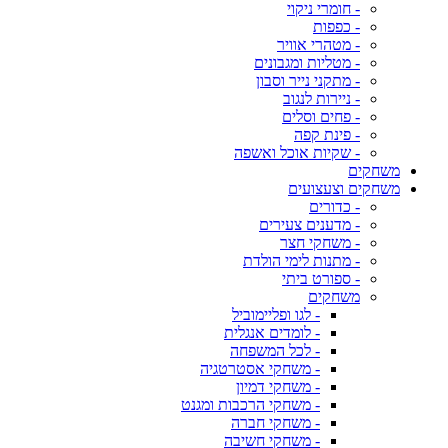
- חומרי ניקוי
- כפפות
- מטהרי אוויר
- מטליות ומגבונים
- מתקני נייר וסבון
- ניירות לנגוב
- פחים וסלים
- פינת קפה
- שקיות אוכל ואשפה
משחקים
משחקים וצעצועים
- כדורים
- מדענים צעירים
- משחקי חצר
- מתנות לימי הולדת
- ספורט ביתי
משחקים
- לגו ופליימוביל
- לומדים אנגלית
- לכל המשפחה
- משחקי אסטרטגיה
- משחקי דמיון
- משחקי הרכבות ומגנט
- משחקי חברה
- משחקי חשיבה