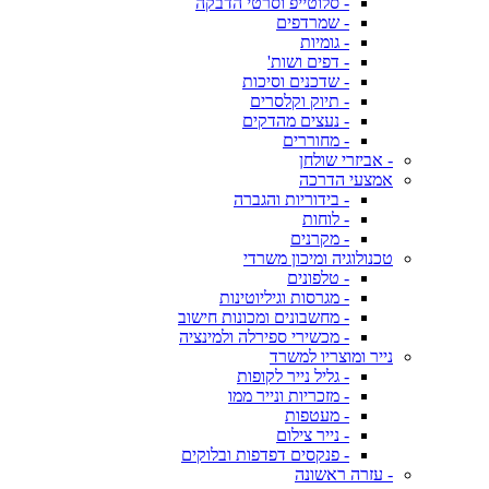
- סלוטייפ וסרטי הדבקה
- שמרדפים
- גומיות
- דפים ושות'
- שדכנים וסיכות
- תיוק וקלסרים
- נעצים מהדקים
- מחוררים
- אביזרי שולחן
אמצעי הדרכה
- בידוריות והגברה
- לוחות
- מקרנים
טכנולוגיה ומיכון משרדי
- טלפונים
- מגרסות וגיליוטינות
- מחשבונים ומכונות חישוב
- מכשירי ספירלה ולמינציה
נייר ומוצריו למשרד
- גליל נייר לקופות
- מזכריות ונייר ממו
- מעטפות
- נייר צילום
- פנקסים דפדפות ובלוקים
- עזרה ראשונה