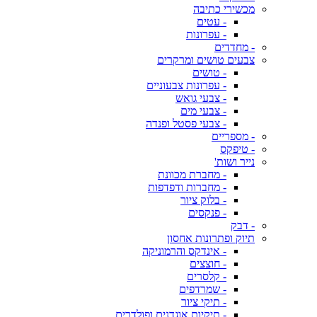
מכשירי כתיבה
- עטים
- עפרונות
- מחדדים
צבעים טושים ומרקרים
- טושים
- עפרונות צבעוניים
- צבעי גואש
- צבעי מים
- צבעי פסטל ופנדה
- מספריים
- טיפקס
נייר ושות'
- מחברת מכוונת
- מחברות ודפדפות
- בלוק ציור
- פנקסים
- דבק
תיוק ופתרונות אחסון
- אינדקס והרמוניקה
- חוצצים
- קלסרים
- שמרדפים
- תיקי ציור
- תיקיות אוגדנים ופולדרים