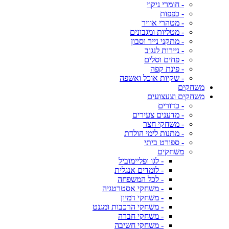
- חומרי ניקוי
- כפפות
- מטהרי אוויר
- מטליות ומגבונים
- מתקני נייר וסבון
- ניירות לנגוב
- פחים וסלים
- פינת קפה
- שקיות אוכל ואשפה
משחקים
משחקים וצעצועים
- כדורים
- מדענים צעירים
- משחקי חצר
- מתנות לימי הולדת
- ספורט ביתי
משחקים
- לגו ופליימוביל
- לומדים אנגלית
- לכל המשפחה
- משחקי אסטרטגיה
- משחקי דמיון
- משחקי הרכבות ומגנט
- משחקי חברה
- משחקי חשיבה