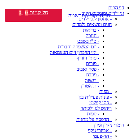
דף הבית
סל קניות
0
0
גני ילדים ומוסדות חינוך
התחברות \ הרשמה
- אחסון לגני ילדים
חגים ונושאים נלמדים
- בריאות
- חנוכה
- ט"ו בשבט
- יום המשפחה וחברות
- ימי הזיכרון ויום העצמאות
- סתיו וחורף
- פורים
- פסח ואביב
- פרדס
- רגשות
- תיאטרון
- מפות
- פינות פעילות בגן
- פסי קישוט
ריהוט לגן ולכיתה
- ספות
- הדפסה על מתנות
חומרי ניקיון ומזון
- אביזרי ניקוי
- חד-פעמי