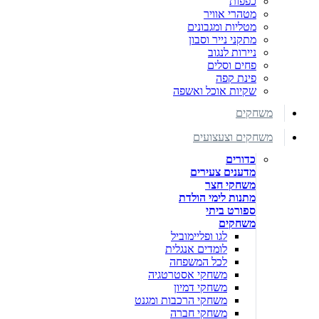
כפפות
מטהרי אוויר
מטליות ומגבונים
מתקני נייר וסבון
ניירות לנגוב
פחים וסלים
פינת קפה
שקיות אוכל ואשפה
משחקים
משחקים וצעצועים
כדורים
מדענים צעירים
משחקי חצר
מתנות לימי הולדת
ספורט ביתי
משחקים
לגו ופליימוביל
לומדים אנגלית
לכל המשפחה
משחקי אסטרטגיה
משחקי דמיון
משחקי הרכבות ומגנט
משחקי חברה