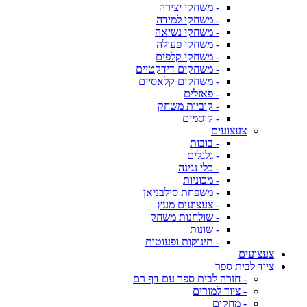
- משחקי יצירה
- משחקי למידה
- משחקי נשיאה
- משחקי פעולה
- משחקי קלפים
- משחקים דידקטיים
- משחקים קלאסיים
- פאזלים
- קוביות משחק
- קוסמים
צעצועים
- בובות
- גלגלים
- כלי נגינה
- מכוניות
- משפחת סילבניאן
- צעצועים מעץ
- שולחנות משחק
- שונות
- תינוקות ופעוטות
צעצועים
ציוד לבית ספר
- חזרה לבית ספר עם דף רם
- ציוד למורים
- מחקים