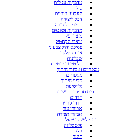
מדבקות עגולות
סול
קעקועי נצנצים
דבק ליצירה
חומרים ליצירה
מדבקות וטפטים
מוצרי עץ
מוצרי טקסטיל
פסיפס וחול צבעוני
צורות קלקר
שבלונות
סלוטייפ וסרטי בד
מספריים ואביזרי חיתוך
מספריים
סכיני חיתוך
גליוטינות
חרוזים ואביזרי תכשיטנות
חרוזים
חרוזי גיהוץ
אביזרי עזר
אביזרי תפירה
חומרי לישה ופיסול
פלסטלינה
בצק
חימר