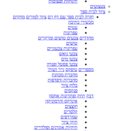
תינוקות ופעוטות
צעצועים
ציוד לבית ספר
חזרה לבית ספר עם דף רם
ציוד למורים
מחקים
מכשירי כתיבה
עטים
עפרונות
מחדדים
צבעים טושים ומרקרים
טושים
עפרונות צבעוניים
צבעי גואש
צבעי מים
צבעי פסטל ופנדה
מספריים
טיפקס
נייר ושות'
מחברת מכוונת
מחברות ודפדפות
בלוק ציור
פנקסים
דבק
תיוק ופתרונות אחסון
אינדקס והרמוניקה
חוצצים
קלסרים
שמרדפים
תיקי ציור
תיקיות אוגדנים ופולדרים