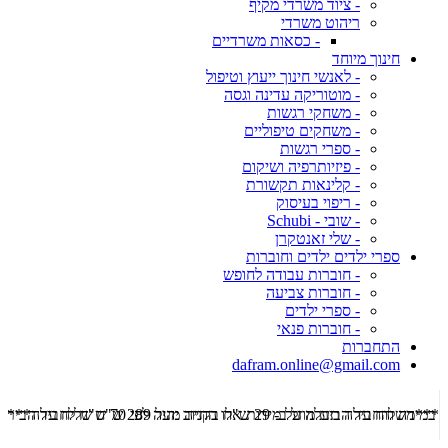
- ציוד משרדי מקיף
ריהוט משרדי
- כסאות משרדיים
חינוך מיוחד
- לאנשי חינוך ייעוץ וטיפול
- מוטוריקה עדינה וגסה
- משחקי רגשות
- משחקים טיפוליים
- ספרי רגשות
- פיזיותרפיה ושיקום
- קלינאות תקשורת
- ריפוי בעיסוק
- שובי - Schubi
- שלי זאנטקרן
ספרי ילדים ילדים וחוברות
- חוברות עבודה לחופש
- חוברות צביעה
- ספרי ילדים
- חוברות פנאי
התחברות
dafram.online@gmail.com
***משלוח עד הבית מוזל ב- 29 ש"ח בקניה מעל 289 ש"ח שליח עד הבית ***
***מש