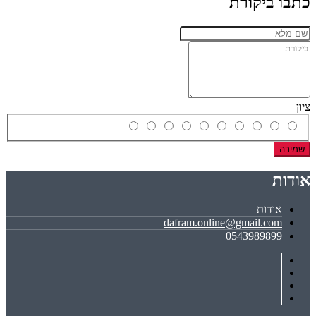
כתבו ביקורת
ציון
שמירה
אודות
אודות
dafram.online@gmail.com
0543989899