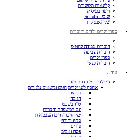
קלינאות תקשורת
ריפוי בעיסוק
שובי - Schubi
שלי זאנטקרן
ספרי ילדים ילדים וחוברות
חוברות עבודה לחופש
חוברות צביעה
ספרי ילדים
חוברות פנאי
עוד...
גני ילדים ומוסדות חינוך
אחסון לגני ילדים
חגים ונושאים נלמדים
בריאות
חנוכה
ט"ו בשבט
יום המשפחה וחברות
ימי הזיכרון ויום העצמאות
סתיו וחורף
פורים
פסח ואביב
פרדס