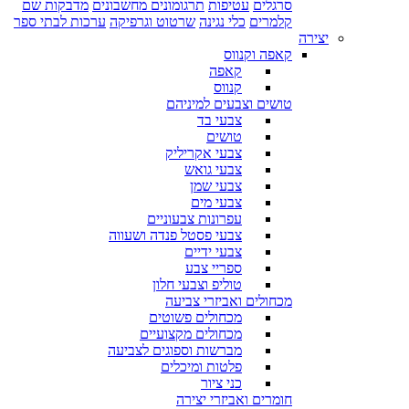
סרגלים
עטיפות
תרגומונים מחשבונים
מדבקות שם
קלמרים
כלי נגינה
שרטוט וגרפיקה
ערכות לבתי ספר
יצירה
קאפה וקנווס
קאפה
קנווס
טושים וצבעים למיניהם
צבעי בד
טושים
צבעי אקריליק
צבעי גואש
צבעי שמן
צבעי מים
עפרונות צבעוניים
צבעי פסטל פנדה ושעווה
צבעי ידיים
ספריי צבע
טוליפ וצבעי חלון
מכחולים ואביזרי צביעה
מכחולים פשוטים
מכחולים מקצועיים
מברשות וספוגים לצביעה
פלטות ומיכלים
כני ציור
חומרים ואביזרי יצירה