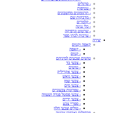
- סרגלים
- עטיפות
- תרגומונים מחשבונים
- מדבקות שם
- קלמרים
- כלי נגינה
- שרטוט וגרפיקה
- ערכות לבתי ספר
יצירה
קאפה וקנווס
- קאפה
- קנווס
טושים וצבעים למיניהם
- צבעי בד
- טושים
- צבעי אקריליק
- צבעי גואש
- צבעי שמן
- צבעי מים
- עפרונות צבעוניים
- צבעי פסטל פנדה ושעווה
- צבעי ידיים
- ספריי צבע
- טוליפ וצבעי חלון
מכחולים ואביזרי צביעה