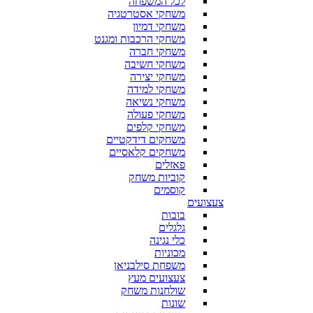
לכל המשפחה
משחקי אסטרטגיה
משחקי דמיון
משחקי הרכבות ומגנט
משחקי חברה
משחקי חשיבה
משחקי יצירה
משחקי למידה
משחקי נשיאה
משחקי פעולה
משחקי קלפים
משחקים דידקטיים
משחקים קלאסיים
פאזלים
קוביות משחק
קוסמים
צעצועים
בובות
גלגלים
כלי נגינה
מכוניות
משפחת סילבניאן
צעצועים מעץ
שולחנות משחק
שונות