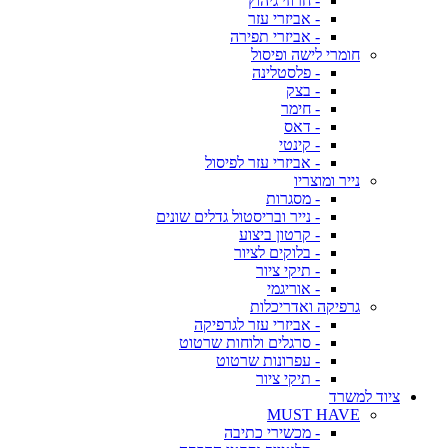
- חרוזי גיהוץ
- אביזרי עזר
- אביזרי תפירה
חומרי לישה ופיסול
- פלסטלינה
- בצק
- חימר
- דאס
- קינטי
- אביזרי עזר לפיסול
נייר ומוצריו
- מסגרות
- נייר ובריסטול גדלים שונים
- קרטון ביצוע
- בלוקים לציור
- תיקי ציור
- אוריגמי
גרפיקה ואדריכלות
- אביזרי עזר לגרפיקה
- סרגלים ולוחות שרטוט
- עפרונות שרטוט
- תיקי ציור
ציוד למשרד
MUST HAVE
- מכשירי כתיבה