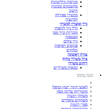
מגרסות וגיליוטינות
מחשבונים ומכונות
חישוב
מכשירי ספירלה
ולמינציה
נייר ומוצריו למשרד
גליל נייר לקופות
מזכריות ונייר ממו
מעטפות
נייר צילום
פנקסים דפדפות
ובלוקים
עזרה ראשונה
ציוד משרדי מקיף
ריהוט משרדי
כסאות משרדיים
חינוך מיוחד
לאנשי חינוך ייעוץ וטיפול
מוטוריקה עדינה וגסה
משחקי רגשות
משחקים טיפוליים
ספרי רגשות
פיזיותרפיה ושיקום