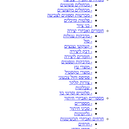
- מכחולים פשוטים
- מכחולים מקצועיים
- מברשות וספוגים לצביעה
- פלטות ומיכלים
- כני ציור
חומרים ואביזרי יצירה
- מדבקות עגולות
- סול
- קעקועי נצנצים
- דבק ליצירה
- חומרים ליצירה
- מדבקות וטפטים
- מוצרי עץ
- מוצרי טקסטיל
- פסיפס וחול צבעוני
- צורות קלקר
- שבלונות
- סלוטייפ וסרטי בד
מספריים ואביזרי חיתוך
- מספריים
- סכיני חיתוך
- גליוטינות
חרוזים ואביזרי תכשיטנות
- חרוזים