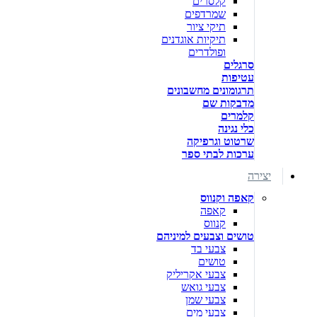
קלסרים
שמרדפים
תיקי ציור
תיקיות אוגדנים
ופולדרים
סרגלים
עטיפות
תרגומונים מחשבונים
מדבקות שם
קלמרים
כלי נגינה
שרטוט וגרפיקה
ערכות לבתי ספר
יצירה
קאפה וקנווס
קאפה
קנווס
טושים וצבעים למיניהם
צבעי בד
טושים
צבעי אקריליק
צבעי גואש
צבעי שמן
צבעי מים