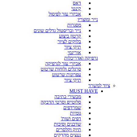
דאס
קינטי
אביזרי עזר לפיסול
נייר ומוצריו
מסגרות
נייר ובריסטול גדלים שונים
קרטון ביצוע
בלוקים לציור
תיקי ציור
אוריגמי
גרפיקה ואדריכלות
אביזרי עזר לגרפיקה
סרגלים ולוחות שרטוט
עפרונות שרטוט
תיקי ציור
ציוד למשרד
MUST HAVE
מכשירי כתיבה
סלוטייפ וסרטי הדבקה
שמרדפים
גומיות
דפים ושות'
שדכנים וסיכות
תיוק וקלסרים
נעצים מהדקים