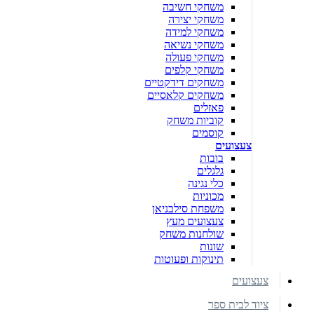
משחקי חשיבה
משחקי יצירה
משחקי למידה
משחקי נשיאה
משחקי פעולה
משחקי קלפים
משחקים דידקטיים
משחקים קלאסיים
פאזלים
קוביות משחק
קוסמים
צעצועים
בובות
גלגלים
כלי נגינה
מכוניות
משפחת סילבניאן
צעצועים מעץ
שולחנות משחק
שונות
תינוקות ופעוטות
צעצועים
ציוד לבית ספר