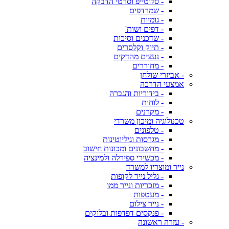
- סלוטייפ וסרטי הדבקה
- שמרדפים
- גומיות
- דפים ושות'
- שדכנים וסיכות
- תיוק וקלסרים
- נעצים מהדקים
- מחוררים
- אביזרי שולחן
אמצעי הדרכה
- בידוריות והגברה
- לוחות
- מקרנים
טכנולוגיה ומיכון משרדי
- טלפונים
- מגרסות וגיליוטינות
- מחשבונים ומכונות חישוב
- מכשירי ספירלה ולמינציה
נייר ומוצריו למשרד
- גליל נייר לקופות
- מזכריות ונייר ממו
- מעטפות
- נייר צילום
- פנקסים דפדפות ובלוקים
- עזרה ראשונה