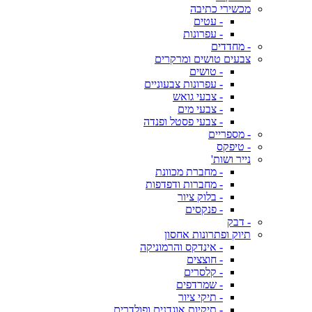
מכשירי כתיבה
- עטים
- עפרונות
- מחדדים
צבעים טושים ומרקרים
- טושים
- עפרונות צבעוניים
- צבעי גואש
- צבעי מים
- צבעי פסטל ופנדה
- מספריים
- טיפקס
נייר ושות'
- מחברת מכוונת
- מחברות ודפדפות
- בלוק ציור
- פנקסים
- דבק
תיוק ופתרונות אחסון
- אינדקס והרמוניקה
- חוצצים
- קלסרים
- שמרדפים
- תיקי ציור
- תיקיות אוגדנים ופולדרים