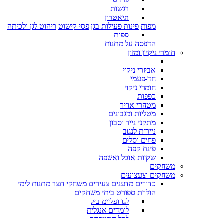
רגשות
תיאטרון
מפות
פינות פעילות בגן
פסי קישוט
ריהוט לגן ולכיתה
ספות
הדפסה על מתנות
חומרי ניקיון ומזון
אביזרי ניקוי
חד-פעמי
חומרי ניקוי
כפפות
מטהרי אוויר
מטליות ומגבונים
מתקני נייר וסבון
ניירות לנגוב
פחים וסלים
פינת קפה
שקיות אוכל ואשפה
משחקים
משחקים וצעצועים
כדורים
מדענים צעירים
משחקי חצר
מתנות לימי
הולדת
ספורט ביתי
משחקים
לגו ופליימוביל
לומדים אנגלית