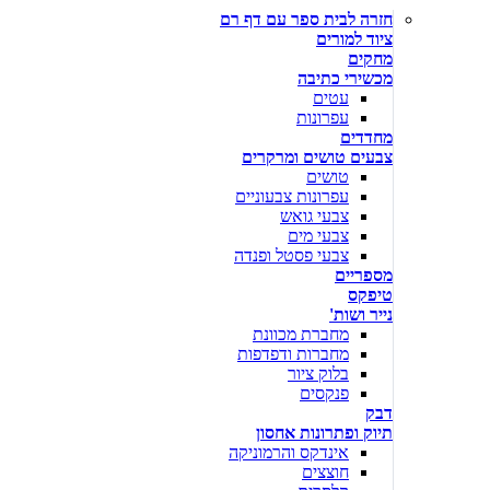
חזרה לבית ספר עם דף רם
ציוד למורים
מחקים
מכשירי כתיבה
עטים
עפרונות
מחדדים
צבעים טושים ומרקרים
טושים
עפרונות צבעוניים
צבעי גואש
צבעי מים
צבעי פסטל ופנדה
מספריים
טיפקס
נייר ושות'
מחברת מכוונת
מחברות ודפדפות
בלוק ציור
פנקסים
דבק
תיוק ופתרונות אחסון
אינדקס והרמוניקה
חוצצים