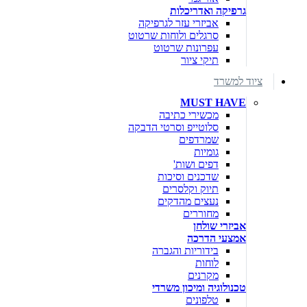
גרפיקה ואדריכלות
אביזרי עזר לגרפיקה
סרגלים ולוחות שרטוט
עפרונות שרטוט
תיקי ציור
ציוד למשרד
MUST HAVE
מכשירי כתיבה
סלוטייפ וסרטי הדבקה
שמרדפים
גומיות
דפים ושות'
שדכנים וסיכות
תיוק וקלסרים
נעצים מהדקים
מחוררים
אביזרי שולחן
אמצעי הדרכה
בידוריות והגברה
לוחות
מקרנים
טכנולוגיה ומיכון משרדי
טלפונים