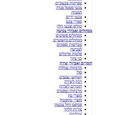
עפרונות צבעוניים
צבעי פסטל פנדה
ושעווה
צבעי ידיים
ספריי צבע
טוליפ וצבעי חלון
מכחולים ואביזרי צביעה
מכחולים פשוטים
מכחולים מקצועיים
מברשות וספוגים
לצביעה
פלטות ומיכלים
כני ציור
חומרים ואביזרי יצירה
מדבקות עגולות
סול
קעקועי נצנצים
דבק ליצירה
חומרים ליצירה
מדבקות וטפטים
מוצרי עץ
מוצרי טקסטיל
פסיפס וחול צבעוני
צורות קלקר
שבלונות