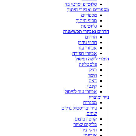
סלוטייפ וסרטי בד
מספריים ואביזרי חיתוך
מספריים
סכיני חיתוך
גליוטינות
חרוזים ואביזרי תכשיטנות
חרוזים
חרוזי גיהוץ
אביזרי עזר
אביזרי תפירה
חומרי לישה ופיסול
פלסטלינה
בצק
חימר
דאס
קינטי
אביזרי עזר לפיסול
נייר ומוצריו
מסגרות
נייר ובריסטול גדלים
שונים
קרטון ביצוע
בלוקים לציור
תיקי ציור
אוריגמי