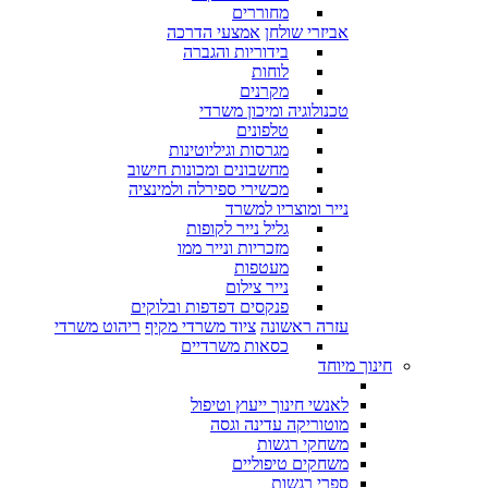
מחוררים
אביזרי שולחן
אמצעי הדרכה
בידוריות והגברה
לוחות
מקרנים
טכנולוגיה ומיכון משרדי
טלפונים
מגרסות וגיליוטינות
מחשבונים ומכונות חישוב
מכשירי ספירלה ולמינציה
נייר ומוצריו למשרד
גליל נייר לקופות
מזכריות ונייר ממו
מעטפות
נייר צילום
פנקסים דפדפות ובלוקים
עזרה ראשונה
ציוד משרדי מקיף
ריהוט משרדי
כסאות משרדיים
חינוך מיוחד
לאנשי חינוך ייעוץ וטיפול
מוטוריקה עדינה וגסה
משחקי רגשות
משחקים טיפוליים
ספרי רגשות