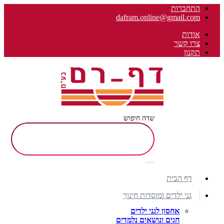
התחברות
dafram.online@gmail.com
אודות
צרו קשר
תקנון
שדה חיפוש
דף הבית
גני ילדים ומוסדות חינוך
אחסון לגני ילדים
חגים ונושאים נלמדים