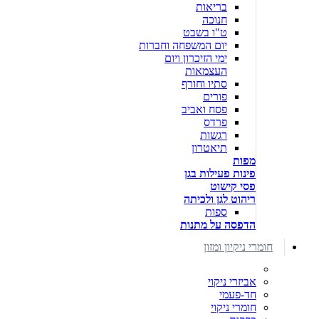
בריאות
חנוכה
ט"ו בשבט
יום המשפחה וחברות
ימי הזיכרון ויום
העצמאות
סתיו וחורף
פורים
פסח ואביב
פרדס
רגשות
תיאטרון
מפות
פינות פעילות בגן
פסי קישוט
ריהוט לגן ולכיתה
ספות
הדפסה על מתנות
חומרי ניקיון ומזון
אביזרי ניקוי
חד-פעמי
חומרי ניקוי