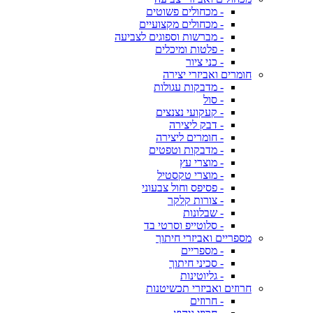
- מכחולים פשוטים
- מכחולים מקצועיים
- מברשות וספוגים לצביעה
- פלטות ומיכלים
- כני ציור
חומרים ואביזרי יצירה
- מדבקות עגולות
- סול
- קעקועי נצנצים
- דבק ליצירה
- חומרים ליצירה
- מדבקות וטפטים
- מוצרי עץ
- מוצרי טקסטיל
- פסיפס וחול צבעוני
- צורות קלקר
- שבלונות
- סלוטייפ וסרטי בד
מספריים ואביזרי חיתוך
- מספריים
- סכיני חיתוך
- גליוטינות
חרוזים ואביזרי תכשיטנות
- חרוזים