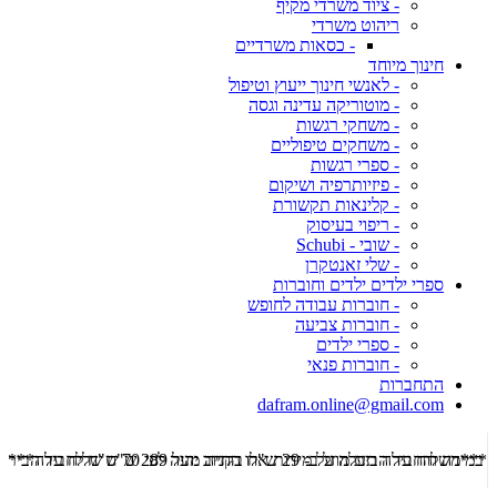
- ציוד משרדי מקיף
ריהוט משרדי
- כסאות משרדיים
חינוך מיוחד
- לאנשי חינוך ייעוץ וטיפול
- מוטוריקה עדינה וגסה
- משחקי רגשות
- משחקים טיפוליים
- ספרי רגשות
- פיזיותרפיה ושיקום
- קלינאות תקשורת
- ריפוי בעיסוק
- שובי - Schubi
- שלי זאנטקרן
ספרי ילדים ילדים וחוברות
- חוברות עבודה לחופש
- חוברות צביעה
- ספרי ילדים
- חוברות פנאי
התחברות
dafram.online@gmail.com
***משלוח עד הבית מוזל ב- 29 ש"ח בקניה מעל 289 ש"ח שליח עד הבית ***
***מש