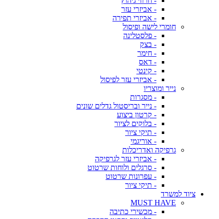
- חרוזי גיהוץ
- אביזרי עזר
- אביזרי תפירה
חומרי לישה ופיסול
- פלסטלינה
- בצק
- חימר
- דאס
- קינטי
- אביזרי עזר לפיסול
נייר ומוצריו
- מסגרות
- נייר ובריסטול גדלים שונים
- קרטון ביצוע
- בלוקים לציור
- תיקי ציור
- אוריגמי
גרפיקה ואדריכלות
- אביזרי עזר לגרפיקה
- סרגלים ולוחות שרטוט
- עפרונות שרטוט
- תיקי ציור
ציוד למשרד
MUST HAVE
- מכשירי כתיבה