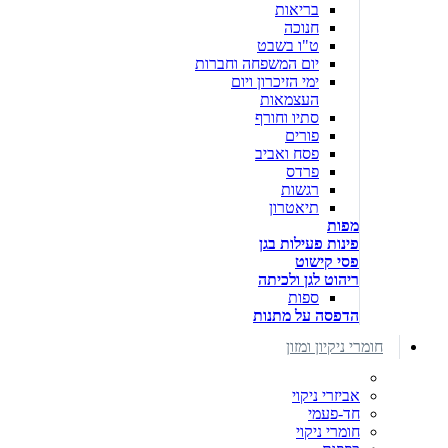
בריאות
חנוכה
ט"ו בשבט
יום המשפחה וחברות
ימי הזיכרון ויום
העצמאות
סתיו וחורף
פורים
פסח ואביב
פרדס
רגשות
תיאטרון
מפות
פינות פעילות בגן
פסי קישוט
ריהוט לגן ולכיתה
ספות
הדפסה על מתנות
חומרי ניקיון ומזון
אביזרי ניקוי
חד-פעמי
חומרי ניקוי