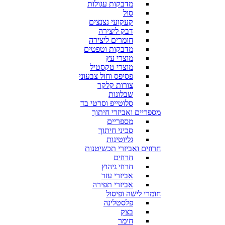
מדבקות עגולות
סול
קעקועי נצנצים
דבק ליצירה
חומרים ליצירה
מדבקות וטפטים
מוצרי עץ
מוצרי טקסטיל
פסיפס וחול צבעוני
צורות קלקר
שבלונות
סלוטייפ וסרטי בד
מספריים ואביזרי חיתוך
מספריים
סכיני חיתוך
גליוטינות
חרוזים ואביזרי תכשיטנות
חרוזים
חרוזי גיהוץ
אביזרי עזר
אביזרי תפירה
חומרי לישה ופיסול
פלסטלינה
בצק
חימר