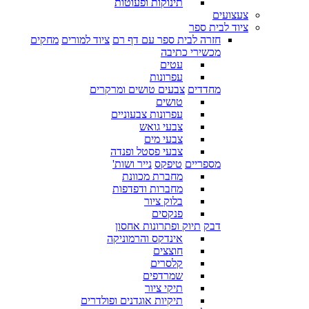
תינוקות ופעוטות
צעצועים
ציוד לבית ספר
חזרה לבית ספר עם דף רם
ציוד למורים
מחקים
מכשירי כתיבה
עטים
עפרונות
מחדדים
צבעים טושים ומרקרים
טושים
עפרונות צבעוניים
צבעי גואש
צבעי מים
צבעי פסטל ופנדה
מספריים
טיפקס
נייר ושות'
מחברת מכוונת
מחברות ודפדפות
בלוק ציור
פנקסים
דבק
תיוק ופתרונות אחסון
אינדקס והרמוניקה
חוצצים
קלסרים
שמרדפים
תיקי ציור
תיקיות אוגדנים ופולדרים