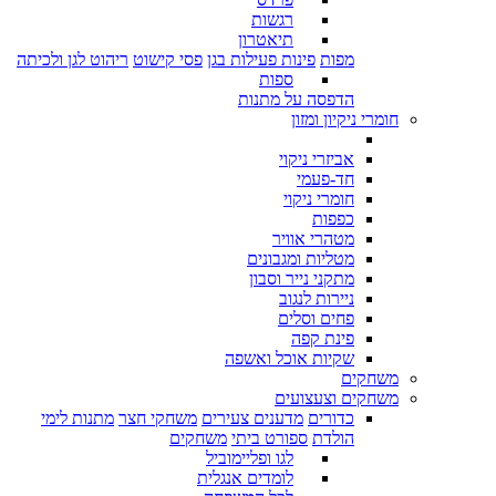
רגשות
תיאטרון
מפות
פינות פעילות בגן
פסי קישוט
ריהוט לגן ולכיתה
ספות
הדפסה על מתנות
חומרי ניקיון ומזון
אביזרי ניקוי
חד-פעמי
חומרי ניקוי
כפפות
מטהרי אוויר
מטליות ומגבונים
מתקני נייר וסבון
ניירות לנגוב
פחים וסלים
פינת קפה
שקיות אוכל ואשפה
משחקים
משחקים וצעצועים
כדורים
מדענים צעירים
משחקי חצר
מתנות לימי
הולדת
ספורט ביתי
משחקים
לגו ופליימוביל
לומדים אנגלית