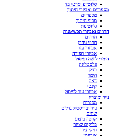
סלוטייפ וסרטי בד
מספריים ואביזרי חיתוך
מספריים
סכיני חיתוך
גליוטינות
חרוזים ואביזרי תכשיטנות
חרוזים
חרוזי גיהוץ
אביזרי עזר
אביזרי תפירה
חומרי לישה ופיסול
פלסטלינה
בצק
חימר
דאס
קינטי
אביזרי עזר לפיסול
נייר ומוצריו
מסגרות
נייר ובריסטול גדלים
שונים
קרטון ביצוע
בלוקים לציור
תיקי ציור
אוריגמי