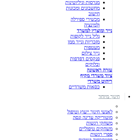
מגרסות וגיליוטינות
מחשבונים ומכונות
חישוב
מכשירי ספירלה
ולמינציה
נייר ומוצריו למשרד
גליל נייר לקופות
מזכריות ונייר ממו
מעטפות
נייר צילום
פנקסים דפדפות
ובלוקים
עזרה ראשונה
ציוד משרדי מקיף
ריהוט משרדי
כסאות משרדיים
חינוך מיוחד
לאנשי חינוך ייעוץ וטיפול
מוטוריקה עדינה וגסה
משחקי רגשות
משחקים טיפוליים
ספרי רגשות
פיזיותרפיה ושיקום