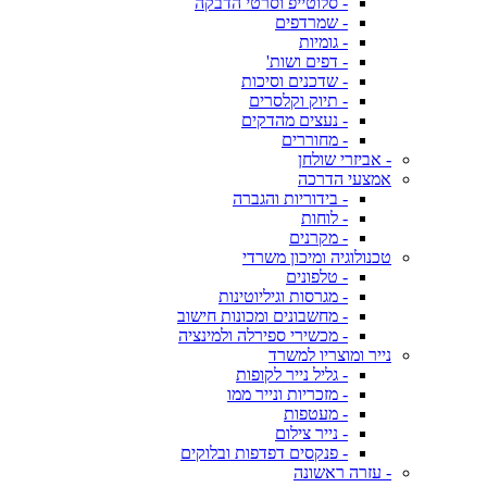
- סלוטייפ וסרטי הדבקה
- שמרדפים
- גומיות
- דפים ושות'
- שדכנים וסיכות
- תיוק וקלסרים
- נעצים מהדקים
- מחוררים
- אביזרי שולחן
אמצעי הדרכה
- בידוריות והגברה
- לוחות
- מקרנים
טכנולוגיה ומיכון משרדי
- טלפונים
- מגרסות וגיליוטינות
- מחשבונים ומכונות חישוב
- מכשירי ספירלה ולמינציה
נייר ומוצריו למשרד
- גליל נייר לקופות
- מזכריות ונייר ממו
- מעטפות
- נייר צילום
- פנקסים דפדפות ובלוקים
- עזרה ראשונה