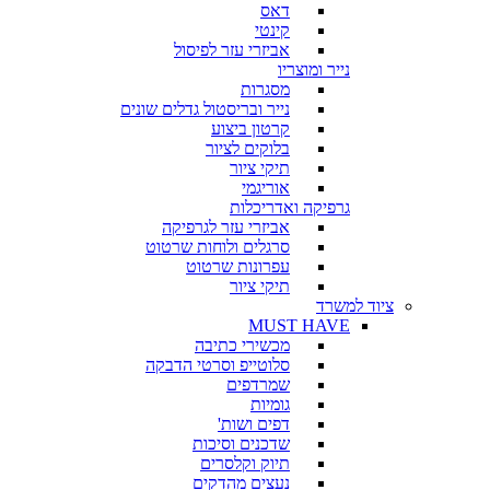
דאס
קינטי
אביזרי עזר לפיסול
נייר ומוצריו
מסגרות
נייר ובריסטול גדלים שונים
קרטון ביצוע
בלוקים לציור
תיקי ציור
אוריגמי
גרפיקה ואדריכלות
אביזרי עזר לגרפיקה
סרגלים ולוחות שרטוט
עפרונות שרטוט
תיקי ציור
ציוד למשרד
MUST HAVE
מכשירי כתיבה
סלוטייפ וסרטי הדבקה
שמרדפים
גומיות
דפים ושות'
שדכנים וסיכות
תיוק וקלסרים
נעצים מהדקים