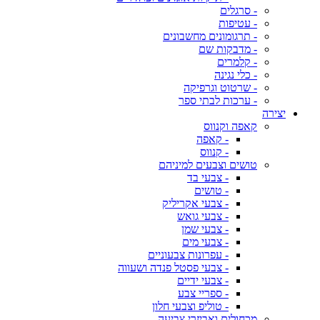
- סרגלים
- עטיפות
- תרגומונים מחשבונים
- מדבקות שם
- קלמרים
- כלי נגינה
- שרטוט וגרפיקה
- ערכות לבתי ספר
יצירה
קאפה וקנווס
- קאפה
- קנווס
טושים וצבעים למיניהם
- צבעי בד
- טושים
- צבעי אקריליק
- צבעי גואש
- צבעי שמן
- צבעי מים
- עפרונות צבעוניים
- צבעי פסטל פנדה ושעווה
- צבעי ידיים
- ספריי צבע
- טוליפ וצבעי חלון
מכחולים ואביזרי צביעה