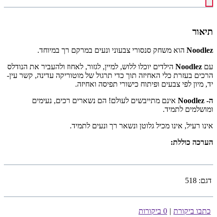
תיאור
Noodlez
הוא משחק סנסורי צבעוני ונעים במרקם רך במיוחד.
עם
Noodlez
הילדים יוכלו ללוש, למיין, לגזור, לאחוז ולהעביר את הנודלס
הרכים בעזרת כלי האחיזה תוך כדי תרגול של מוטוריקה עדינה, קשר עין-
יד, מיון לפי צבעים ופיתוח כישורי תפיסה ואחיזה.
ה- Noodlez
אינם מתייבשים לעולם! הם נשארים רכים, נעימים
ומושלמים לתמיד.
אינו רעיל, אינו מכיל גלוטן ונשאר רך ונעים לתמיד.
הערכה כוללת:
דגם:
518
כתבו ביקורת
|
0 ביקורות