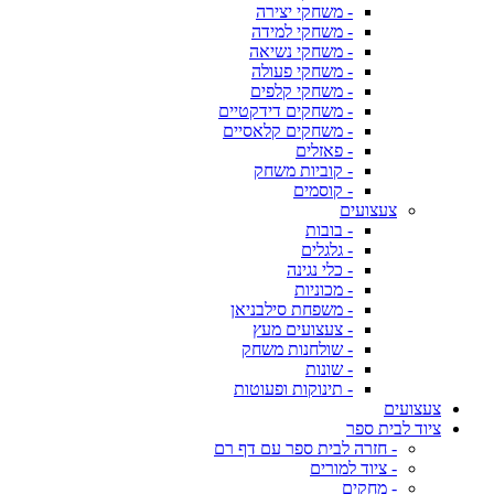
- משחקי יצירה
- משחקי למידה
- משחקי נשיאה
- משחקי פעולה
- משחקי קלפים
- משחקים דידקטיים
- משחקים קלאסיים
- פאזלים
- קוביות משחק
- קוסמים
צעצועים
- בובות
- גלגלים
- כלי נגינה
- מכוניות
- משפחת סילבניאן
- צעצועים מעץ
- שולחנות משחק
- שונות
- תינוקות ופעוטות
צעצועים
ציוד לבית ספר
- חזרה לבית ספר עם דף רם
- ציוד למורים
- מחקים