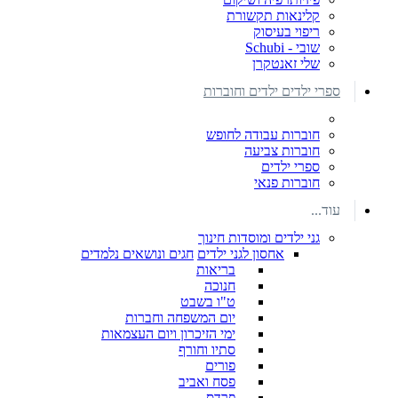
קלינאות תקשורת
ריפוי בעיסוק
שובי - Schubi
שלי זאנטקרן
ספרי ילדים ילדים וחוברות
חוברות עבודה לחופש
חוברות צביעה
ספרי ילדים
חוברות פנאי
עוד...
גני ילדים ומוסדות חינוך
אחסון לגני ילדים
חגים ונושאים נלמדים
בריאות
חנוכה
ט"ו בשבט
יום המשפחה וחברות
ימי הזיכרון ויום העצמאות
סתיו וחורף
פורים
פסח ואביב
פרדס