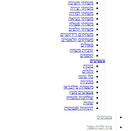
משחקי חשיבה
משחקי יצירה
משחקי למידה
משחקי נשיאה
משחקי פעולה
משחקי קלפים
משחקים דידקטיים
משחקים קלאסיים
פאזלים
קוביות משחק
קוסמים
צעצועים
בובות
גלגלים
כלי נגינה
מכוניות
משפחת סילבניאן
צעצועים מעץ
שולחנות משחק
שונות
תינוקות ופעוטות
צעצועים
ציוד לבית ספר