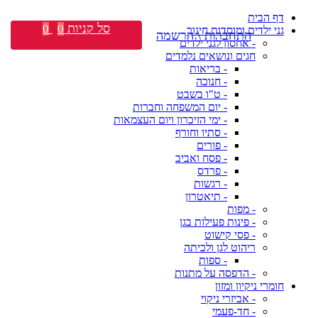
דף הבית
סל קניות
0
0
גני ילדים ומוסדות חינוך
התחברות \ הרשמה
- אחסון לגני ילדים
חגים ונושאים נלמדים
- בריאות
- חנוכה
- ט"ו בשבט
- יום המשפחה וחברות
- ימי הזיכרון ויום העצמאות
- סתיו וחורף
- פורים
- פסח ואביב
- פרדס
- רגשות
- תיאטרון
- מפות
- פינות פעילות בגן
- פסי קישוט
ריהוט לגן ולכיתה
- ספות
- הדפסה על מתנות
חומרי ניקיון ומזון
- אביזרי ניקוי
- חד-פעמי