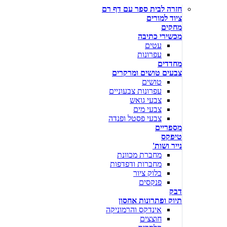
חזרה לבית ספר עם דף רם
ציוד למורים
מחקים
מכשירי כתיבה
עטים
עפרונות
מחדדים
צבעים טושים ומרקרים
טושים
עפרונות צבעוניים
צבעי גואש
צבעי מים
צבעי פסטל ופנדה
מספריים
טיפקס
נייר ושות'
מחברת מכוונת
מחברות ודפדפות
בלוק ציור
פנקסים
דבק
תיוק ופתרונות אחסון
אינדקס והרמוניקה
חוצצים