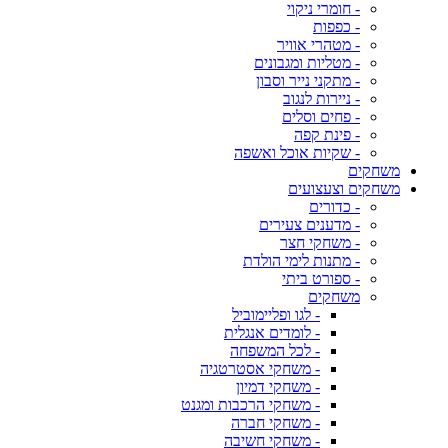
- חומרי ניקוי
- כפפות
- מטהרי אוויר
- מטליות ומגבונים
- מתקני נייר וסבון
- ניירות לנגוב
- פחים וסלים
- פינת קפה
- שקיות אוכל ואשפה
משחקים
משחקים וצעצועים
- כדורים
- מדענים צעירים
- משחקי חצר
- מתנות לימי הולדת
- ספורט ביתי
משחקים
- לגו ופליימוביל
- לומדים אנגלית
- לכל המשפחה
- משחקי אסטרטגיה
- משחקי דמיון
- משחקי הרכבות ומגנט
- משחקי חברה
- משחקי חשיבה