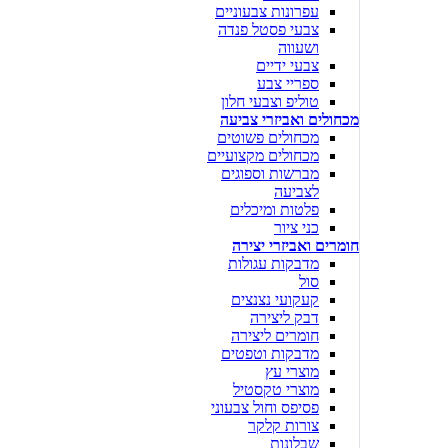
עפרונות צבעוניים
צבעי פסטל פנדה
ושעווה
צבעי ידיים
ספריי צבע
טוליפ וצבעי חלון
מכחולים ואביזרי צביעה
מכחולים פשוטים
מכחולים מקצועיים
מברשות וספוגים
לצביעה
פלטות ומיכלים
כני ציור
חומרים ואביזרי יצירה
מדבקות עגולות
סול
קעקועי נצנצים
דבק ליצירה
חומרים ליצירה
מדבקות וטפטים
מוצרי עץ
מוצרי טקסטיל
פסיפס וחול צבעוני
צורות קלקר
שבלונות