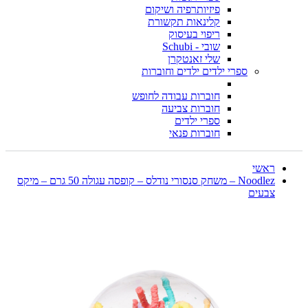
פיזיותרפיה ושיקום
קלינאות תקשורת
ריפוי בעיסוק
שובי - Schubi
שלי זאנטקרן
ספרי ילדים ילדים וחוברות
חוברות עבודה לחופש
חוברות צביעה
ספרי ילדים
חוברות פנאי
ראשי
Noodlez – משחק סנסורי נודלס – קופסה עגולה 50 גרם – מיקס
צבעים