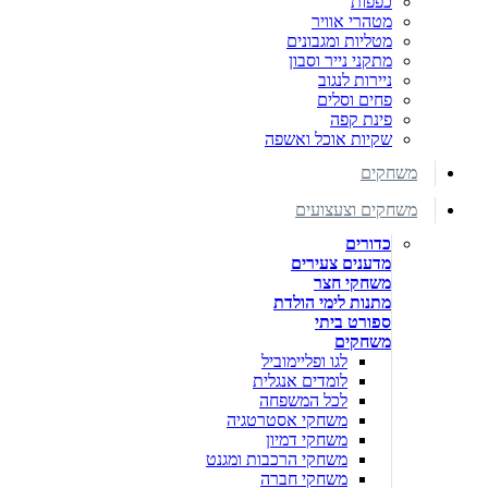
כפפות
מטהרי אוויר
מטליות ומגבונים
מתקני נייר וסבון
ניירות לנגוב
פחים וסלים
פינת קפה
שקיות אוכל ואשפה
משחקים
משחקים וצעצועים
כדורים
מדענים צעירים
משחקי חצר
מתנות לימי הולדת
ספורט ביתי
משחקים
לגו ופליימוביל
לומדים אנגלית
לכל המשפחה
משחקי אסטרטגיה
משחקי דמיון
משחקי הרכבות ומגנט
משחקי חברה