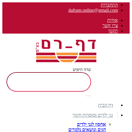
התחברות
dafram.online@gmail.com
אודות
צרו קשר
תקנון
שדה חיפוש
דף הבית
גני ילדים ומוסדות חינוך
אחסון לגני ילדים
חגים ונושאים נלמדים