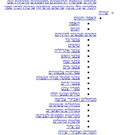
סרגלים
עטיפות
תרגומונים מחשבונים
מדבקות שם
קלמרים
כלי נגינה
שרטוט וגרפיקה
ערכות לבתי ספר
יצירה
קאפה וקנווס
קאפה
קנווס
טושים וצבעים למיניהם
צבעי בד
טושים
צבעי אקריליק
צבעי גואש
צבעי שמן
צבעי מים
עפרונות צבעוניים
צבעי פסטל פנדה ושעווה
צבעי ידיים
ספריי צבע
טוליפ וצבעי חלון
מכחולים ואביזרי צביעה
מכחולים פשוטים
מכחולים מקצועיים
מברשות וספוגים לצביעה
פלטות ומיכלים
כני ציור
חומרים ואביזרי יצירה