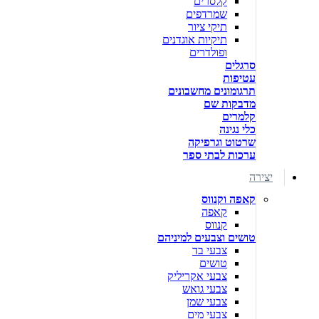
קלסרים
שמרדפים
תיקי ציור
תיקיות אוגדנים
ופולדרים
סרגלים
עטיפות
תרגומונים מחשבונים
מדבקות שם
קלמרים
כלי נגינה
שרטוט וגרפיקה
ערכות לבתי ספר
יצירה
קאפה וקנווס
קאפה
קנווס
טושים וצבעים למיניהם
צבעי בד
טושים
צבעי אקריליק
צבעי גואש
צבעי שמן
צבעי מים