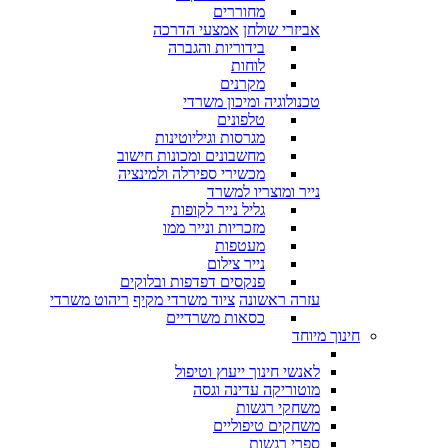
מחוררים
אביזרי שולחן
אמצעי הדרכה
בידוריות והגברה
לוחות
מקרנים
טכנולוגיה ומיכון משרדי
טלפונים
מגרסות וגיליוטינות
מחשבונים ומכונות חישוב
מכשירי ספירלה ולמינציה
נייר ומוצריו למשרד
גליל נייר לקופות
מזכריות ונייר ממו
מעטפות
נייר צילום
פנקסים דפדפות ובלוקים
עזרה ראשונה
ציוד משרדי מקיף
ריהוט משרדי
כסאות משרדיים
חינוך מיוחד
לאנשי חינוך ייעוץ וטיפול
מוטוריקה עדינה וגסה
משחקי רגשות
משחקים טיפוליים
ספרי רגשות