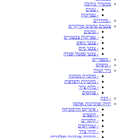
מכשירי כתיבה
- עטים
- עפרונות
- מחדדים
צבעים טושים ומרקרים
- טושים
- עפרונות צבעוניים
- צבעי גואש
- צבעי מים
- צבעי פסטל ופנדה
- מספריים
- טיפקס
נייר ושות'
- מחברת מכוונת
- מחברות ודפדפות
- בלוק ציור
- פנקסים
- דבק
תיוק ופתרונות אחסון
- אינדקס והרמוניקה
- חוצצים
- קלסרים
- שמרדפים
- תיקי ציור
- תיקיות אוגדנים ופולדרים