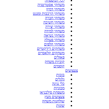
לכל המשפחה
משחקי אסטרטגיה
משחקי דמיון
משחקי הרכבות ומגנט
משחקי חברה
משחקי חשיבה
משחקי יצירה
משחקי למידה
משחקי נשיאה
משחקי פעולה
משחקי קלפים
משחקים דידקטיים
משחקים קלאסיים
פאזלים
קוביות משחק
קוסמים
צעצועים
בובות
גלגלים
כלי נגינה
מכוניות
משפחת סילבניאן
צעצועים מעץ
שולחנות משחק
שונות