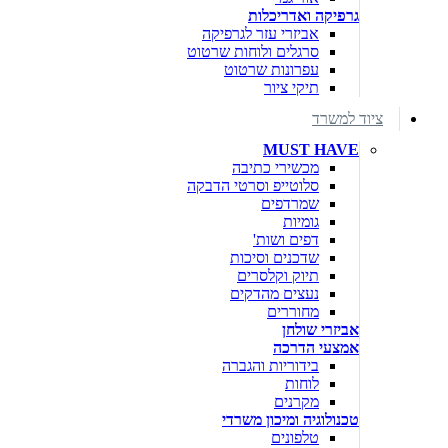
גרפיקה ואדריכלות
אביזרי עזר לגרפיקה
סרגלים ולוחות שרטוט
עפרונות שרטוט
תיקי ציור
ציוד למשרד
MUST HAVE
מכשירי כתיבה
סלוטייפ וסרטי הדבקה
שמרדפים
גומיות
דפים ושות'
שדכנים וסיכות
תיוק וקלסרים
נעצים מהדקים
מחוררים
אביזרי שולחן
אמצעי הדרכה
בידוריות והגברה
לוחות
מקרנים
טכנולוגיה ומיכון משרדי
טלפונים