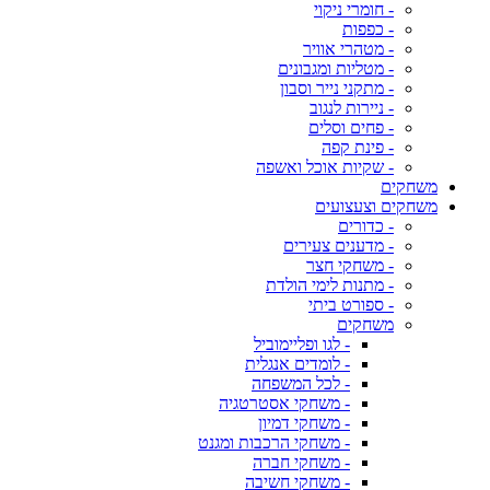
- חומרי ניקוי
- כפפות
- מטהרי אוויר
- מטליות ומגבונים
- מתקני נייר וסבון
- ניירות לנגוב
- פחים וסלים
- פינת קפה
- שקיות אוכל ואשפה
משחקים
משחקים וצעצועים
- כדורים
- מדענים צעירים
- משחקי חצר
- מתנות לימי הולדת
- ספורט ביתי
משחקים
- לגו ופליימוביל
- לומדים אנגלית
- לכל המשפחה
- משחקי אסטרטגיה
- משחקי דמיון
- משחקי הרכבות ומגנט
- משחקי חברה
- משחקי חשיבה