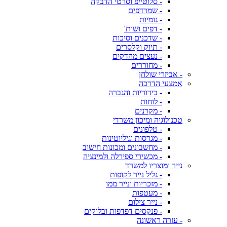
- סלוטייפ וסרטי הדבקה
- שמרדפים
- גומיות
- דפים ושות'
- שדכנים וסיכות
- תיוק וקלסרים
- נעצים מהדקים
- מחוררים
- אביזרי שולחן
אמצעי הדרכה
- בידוריות והגברה
- לוחות
- מקרנים
טכנולוגיה ומיכון משרדי
- טלפונים
- מגרסות וגיליוטינות
- מחשבונים ומכונות חישוב
- מכשירי ספירלה ולמינציה
נייר ומוצריו למשרד
- גליל נייר לקופות
- מזכריות ונייר ממו
- מעטפות
- נייר צילום
- פנקסים דפדפות ובלוקים
- עזרה ראשונה