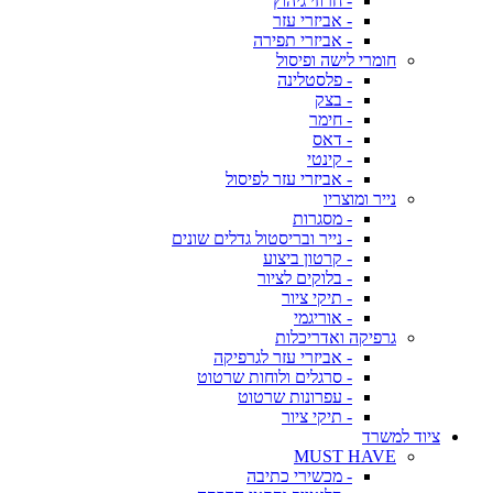
- חרוזי גיהוץ
- אביזרי עזר
- אביזרי תפירה
חומרי לישה ופיסול
- פלסטלינה
- בצק
- חימר
- דאס
- קינטי
- אביזרי עזר לפיסול
נייר ומוצריו
- מסגרות
- נייר ובריסטול גדלים שונים
- קרטון ביצוע
- בלוקים לציור
- תיקי ציור
- אוריגמי
גרפיקה ואדריכלות
- אביזרי עזר לגרפיקה
- סרגלים ולוחות שרטוט
- עפרונות שרטוט
- תיקי ציור
ציוד למשרד
MUST HAVE
- מכשירי כתיבה