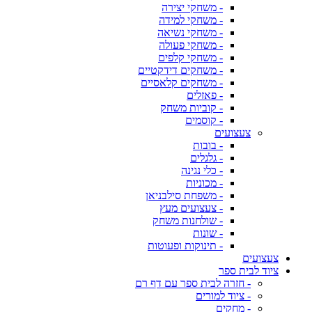
- משחקי יצירה
- משחקי למידה
- משחקי נשיאה
- משחקי פעולה
- משחקי קלפים
- משחקים דידקטיים
- משחקים קלאסיים
- פאזלים
- קוביות משחק
- קוסמים
צעצועים
- בובות
- גלגלים
- כלי נגינה
- מכוניות
- משפחת סילבניאן
- צעצועים מעץ
- שולחנות משחק
- שונות
- תינוקות ופעוטות
צעצועים
ציוד לבית ספר
- חזרה לבית ספר עם דף רם
- ציוד למורים
- מחקים