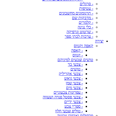
- סרגלים
- עטיפות
- תרגומונים מחשבונים
- מדבקות שם
- קלמרים
- כלי נגינה
- שרטוט וגרפיקה
- ערכות לבתי ספר
יצירה
קאפה וקנווס
- קאפה
- קנווס
טושים וצבעים למיניהם
- צבעי בד
- טושים
- צבעי אקריליק
- צבעי גואש
- צבעי שמן
- צבעי מים
- עפרונות צבעוניים
- צבעי פסטל פנדה ושעווה
- צבעי ידיים
- ספריי צבע
- טוליפ וצבעי חלון
מכחולים ואביזרי צביעה