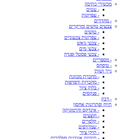
מכשירי כתיבה
- עטים
- עפרונות
- מחדדים
צבעים טושים ומרקרים
- טושים
- עפרונות צבעוניים
- צבעי גואש
- צבעי מים
- צבעי פסטל ופנדה
- מספריים
- טיפקס
נייר ושות'
- מחברת מכוונת
- מחברות ודפדפות
- בלוק ציור
- פנקסים
- דבק
תיוק ופתרונות אחסון
- אינדקס והרמוניקה
- חוצצים
- קלסרים
- שמרדפים
- תיקי ציור
- תיקיות אוגדנים ופולדרים