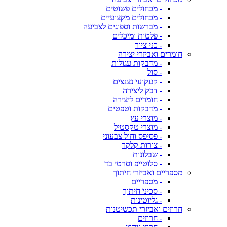
- מכחולים פשוטים
- מכחולים מקצועיים
- מברשות וספוגים לצביעה
- פלטות ומיכלים
- כני ציור
חומרים ואביזרי יצירה
- מדבקות עגולות
- סול
- קעקועי נצנצים
- דבק ליצירה
- חומרים ליצירה
- מדבקות וטפטים
- מוצרי עץ
- מוצרי טקסטיל
- פסיפס וחול צבעוני
- צורות קלקר
- שבלונות
- סלוטייפ וסרטי בד
מספריים ואביזרי חיתוך
- מספריים
- סכיני חיתוך
- גליוטינות
חרוזים ואביזרי תכשיטנות
- חרוזים