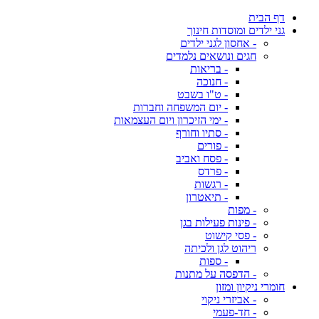
דף הבית
גני ילדים ומוסדות חינוך
- אחסון לגני ילדים
חגים ונושאים נלמדים
- בריאות
- חנוכה
- ט"ו בשבט
- יום המשפחה וחברות
- ימי הזיכרון ויום העצמאות
- סתיו וחורף
- פורים
- פסח ואביב
- פרדס
- רגשות
- תיאטרון
- מפות
- פינות פעילות בגן
- פסי קישוט
ריהוט לגן ולכיתה
- ספות
- הדפסה על מתנות
חומרי ניקיון ומזון
- אביזרי ניקוי
- חד-פעמי