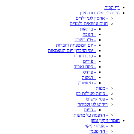
דף הבית
גני ילדים ומוסדות חינוך
- אחסון לגני ילדים
חגים ונושאים נלמדים
- בריאות
- חנוכה
- ט"ו בשבט
- יום המשפחה וחברות
- ימי הזיכרון ויום העצמאות
- סתיו וחורף
- פורים
- פסח ואביב
- פרדס
- רגשות
- תיאטרון
- מפות
- פינות פעילות בגן
- פסי קישוט
ריהוט לגן ולכיתה
- ספות
- הדפסה על מתנות
חומרי ניקיון ומזון
- אביזרי ניקוי
- חד-פעמי