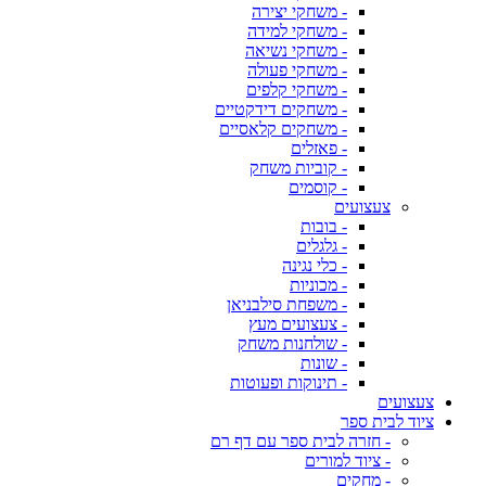
- משחקי יצירה
- משחקי למידה
- משחקי נשיאה
- משחקי פעולה
- משחקי קלפים
- משחקים דידקטיים
- משחקים קלאסיים
- פאזלים
- קוביות משחק
- קוסמים
צעצועים
- בובות
- גלגלים
- כלי נגינה
- מכוניות
- משפחת סילבניאן
- צעצועים מעץ
- שולחנות משחק
- שונות
- תינוקות ופעוטות
צעצועים
ציוד לבית ספר
- חזרה לבית ספר עם דף רם
- ציוד למורים
- מחקים