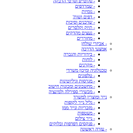
- סלוטייפ וסרטי הדבקה
- שמרדפים
- גומיות
- דפים ושות'
- שדכנים וסיכות
- תיוק וקלסרים
- נעצים מהדקים
- מחוררים
- אביזרי שולחן
אמצעי הדרכה
- בידוריות והגברה
- לוחות
- מקרנים
טכנולוגיה ומיכון משרדי
- טלפונים
- מגרסות וגיליוטינות
- מחשבונים ומכונות חישוב
- מכשירי ספירלה ולמינציה
נייר ומוצריו למשרד
- גליל נייר לקופות
- מזכריות ונייר ממו
- מעטפות
- נייר צילום
- פנקסים דפדפות ובלוקים
- עזרה ראשונה