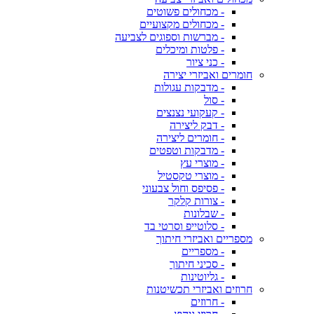
- מכחולים פשוטים
- מכחולים מקצועיים
- מברשות וספוגים לצביעה
- פלטות ומיכלים
- כני ציור
חומרים ואביזרי יצירה
- מדבקות עגולות
- סול
- קעקועי נצנצים
- דבק ליצירה
- חומרים ליצירה
- מדבקות וטפטים
- מוצרי עץ
- מוצרי טקסטיל
- פסיפס וחול צבעוני
- צורות קלקר
- שבלונות
- סלוטייפ וסרטי בד
מספריים ואביזרי חיתוך
- מספריים
- סכיני חיתוך
- גליוטינות
חרוזים ואביזרי תכשיטנות
- חרוזים