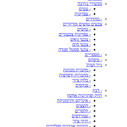
מכשירי כתיבה
- עטים
- עפרונות
- מחדדים
צבעים טושים ומרקרים
- טושים
- עפרונות צבעוניים
- צבעי גואש
- צבעי מים
- צבעי פסטל ופנדה
- מספריים
- טיפקס
נייר ושות'
- מחברת מכוונת
- מחברות ודפדפות
- בלוק ציור
- פנקסים
- דבק
תיוק ופתרונות אחסון
- אינדקס והרמוניקה
- חוצצים
- קלסרים
- שמרדפים
- תיקי ציור
- תיקיות אוגדנים ופולדרים