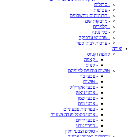
- סרגלים
- עטיפות
- תרגומונים מחשבונים
- מדבקות שם
- קלמרים
- כלי נגינה
- שרטוט וגרפיקה
- ערכות לבתי ספר
יצירה
קאפה וקנווס
- קאפה
- קנווס
טושים וצבעים למיניהם
- צבעי בד
- טושים
- צבעי אקריליק
- צבעי גואש
- צבעי שמן
- צבעי מים
- עפרונות צבעוניים
- צבעי פסטל פנדה ושעווה
- צבעי ידיים
- ספריי צבע
- טוליפ וצבעי חלון
מכחולים ואביזרי צביעה