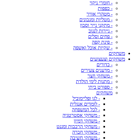
- חומרי ניקוי
- כפפות
- מטהרי אוויר
- מטליות ומגבונים
- מתקני נייר וסבון
- ניירות לנגוב
- פחים וסלים
- פינת קפה
- שקיות אוכל ואשפה
משחקים
משחקים וצעצועים
- כדורים
- מדענים צעירים
- משחקי חצר
- מתנות לימי הולדת
- ספורט ביתי
משחקים
- לגו ופליימוביל
- לומדים אנגלית
- לכל המשפחה
- משחקי אסטרטגיה
- משחקי דמיון
- משחקי הרכבות ומגנט
- משחקי חברה
- משחקי חשיבה