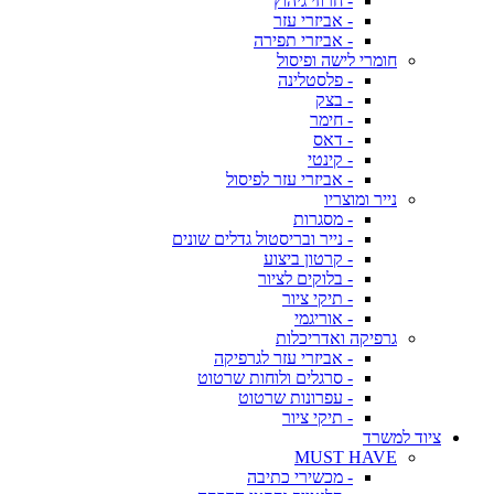
- חרוזי גיהוץ
- אביזרי עזר
- אביזרי תפירה
חומרי לישה ופיסול
- פלסטלינה
- בצק
- חימר
- דאס
- קינטי
- אביזרי עזר לפיסול
נייר ומוצריו
- מסגרות
- נייר ובריסטול גדלים שונים
- קרטון ביצוע
- בלוקים לציור
- תיקי ציור
- אוריגמי
גרפיקה ואדריכלות
- אביזרי עזר לגרפיקה
- סרגלים ולוחות שרטוט
- עפרונות שרטוט
- תיקי ציור
ציוד למשרד
MUST HAVE
- מכשירי כתיבה