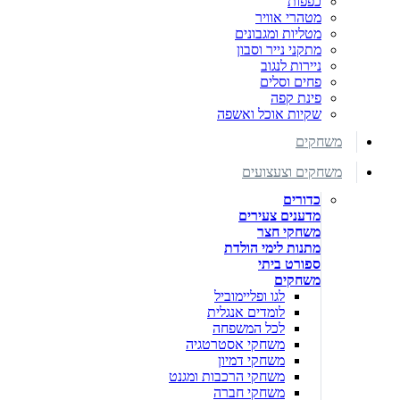
כפפות
מטהרי אוויר
מטליות ומגבונים
מתקני נייר וסבון
ניירות לנגוב
פחים וסלים
פינת קפה
שקיות אוכל ואשפה
משחקים
משחקים וצעצועים
כדורים
מדענים צעירים
משחקי חצר
מתנות לימי הולדת
ספורט ביתי
משחקים
לגו ופליימוביל
לומדים אנגלית
לכל המשפחה
משחקי אסטרטגיה
משחקי דמיון
משחקי הרכבות ומגנט
משחקי חברה