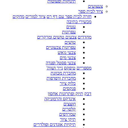
תינוקות ופעוטות
צעצועים
ציוד לבית ספר
חזרה לבית ספר עם דף רם
ציוד למורים
מחקים
מכשירי כתיבה
עטים
עפרונות
מחדדים
צבעים טושים ומרקרים
טושים
עפרונות צבעוניים
צבעי גואש
צבעי מים
צבעי פסטל ופנדה
מספריים
טיפקס
נייר ושות'
מחברת מכוונת
מחברות ודפדפות
בלוק ציור
פנקסים
דבק
תיוק ופתרונות אחסון
אינדקס והרמוניקה
חוצצים
קלסרים
שמרדפים
תיקי ציור
תיקיות אוגדנים ופולדרים