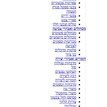
עפרונות צבעוניים
צבעי פסטל פנדה
ושעווה
צבעי ידיים
ספריי צבע
טוליפ וצבעי חלון
מכחולים ואביזרי צביעה
מכחולים פשוטים
מכחולים מקצועיים
מברשות וספוגים
לצביעה
פלטות ומיכלים
כני ציור
חומרים ואביזרי יצירה
מדבקות עגולות
סול
קעקועי נצנצים
דבק ליצירה
חומרים ליצירה
מדבקות וטפטים
מוצרי עץ
מוצרי טקסטיל
פסיפס וחול צבעוני
צורות קלקר
שבלונות