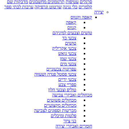
סרגלים
עטיפות
תרגומונים מחשבונים
מדבקות שם
קלמרים
כלי נגינה
שרטוט וגרפיקה
ערכות לבתי ספר
יצירה
קאפה וקנווס
קאפה
קנווס
טושים וצבעים למיניהם
צבעי בד
טושים
צבעי אקריליק
צבעי גואש
צבעי שמן
צבעי מים
עפרונות צבעוניים
צבעי פסטל פנדה ושעווה
צבעי ידיים
ספריי צבע
טוליפ וצבעי חלון
מכחולים ואביזרי צביעה
מכחולים פשוטים
מכחולים מקצועיים
מברשות וספוגים לצביעה
פלטות ומיכלים
כני ציור
חומרים ואביזרי יצירה