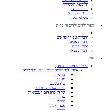
קלינאות תקשורת
ריפוי בעיסוק
שובי - Schubi
שלי זאנטקרן
ספרי ילדים ילדים וחוברות
חוברות עבודה לחופש
חוברות צביעה
ספרי ילדים
חוברות פנאי
עוד...
גני ילדים ומוסדות חינוך
אחסון לגני ילדים
חגים ונושאים נלמדים
בריאות
חנוכה
ט"ו בשבט
יום המשפחה וחברות
ימי הזיכרון ויום העצמאות
סתיו וחורף
פורים
פסח ואביב
פרדס