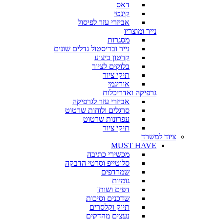
דאס
קינטי
אביזרי עזר לפיסול
נייר ומוצריו
מסגרות
נייר ובריסטול גדלים שונים
קרטון ביצוע
בלוקים לציור
תיקי ציור
אוריגמי
גרפיקה ואדריכלות
אביזרי עזר לגרפיקה
סרגלים ולוחות שרטוט
עפרונות שרטוט
תיקי ציור
ציוד למשרד
MUST HAVE
מכשירי כתיבה
סלוטייפ וסרטי הדבקה
שמרדפים
גומיות
דפים ושות'
שדכנים וסיכות
תיוק וקלסרים
נעצים מהדקים