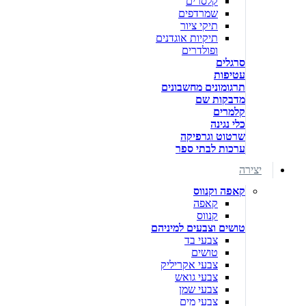
קלסרים
שמרדפים
תיקי ציור
תיקיות אוגדנים
ופולדרים
סרגלים
עטיפות
תרגומונים מחשבונים
מדבקות שם
קלמרים
כלי נגינה
שרטוט וגרפיקה
ערכות לבתי ספר
יצירה
קאפה וקנווס
קאפה
קנווס
טושים וצבעים למיניהם
צבעי בד
טושים
צבעי אקריליק
צבעי גואש
צבעי שמן
צבעי מים