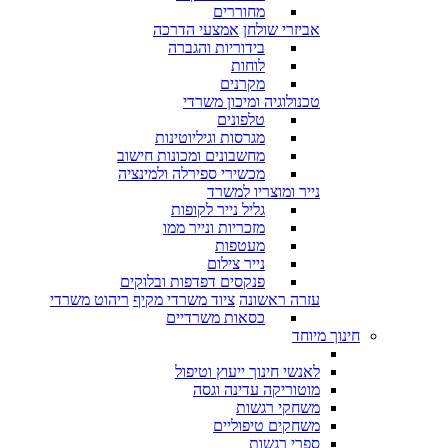
מחוררים
אביזרי שולחן
אמצעי הדרכה
בידוריות והגברה
לוחות
מקרנים
טכנולוגיה ומיכון משרדי
טלפונים
מגרסות וגיליוטינות
מחשבונים ומכונות חישוב
מכשירי ספירלה ולמינציה
נייר ומוצריו למשרד
גליל נייר לקופות
מזכריות ונייר ממו
מעטפות
נייר צילום
פנקסים דפדפות ובלוקים
עזרה ראשונה
ציוד משרדי מקיף
ריהוט משרדי
כסאות משרדיים
חינוך מיוחד
לאנשי חינוך ייעוץ וטיפול
מוטוריקה עדינה וגסה
משחקי רגשות
משחקים טיפוליים
ספרי רגשות