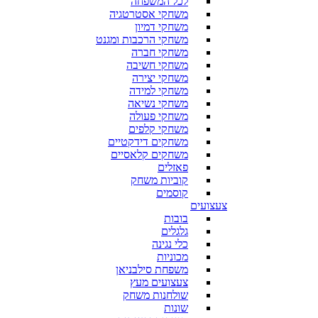
לכל המשפחה
משחקי אסטרטגיה
משחקי דמיון
משחקי הרכבות ומגנט
משחקי חברה
משחקי חשיבה
משחקי יצירה
משחקי למידה
משחקי נשיאה
משחקי פעולה
משחקי קלפים
משחקים דידקטיים
משחקים קלאסיים
פאזלים
קוביות משחק
קוסמים
צעצועים
בובות
גלגלים
כלי נגינה
מכוניות
משפחת סילבניאן
צעצועים מעץ
שולחנות משחק
שונות