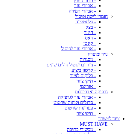
- חרוזי גיהוץ
- אביזרי עזר
- אביזרי תפירה
חומרי לישה ופיסול
- פלסטלינה
- בצק
- חימר
- דאס
- קינטי
- אביזרי עזר לפיסול
נייר ומוצריו
- מסגרות
- נייר ובריסטול גדלים שונים
- קרטון ביצוע
- בלוקים לציור
- תיקי ציור
- אוריגמי
גרפיקה ואדריכלות
- אביזרי עזר לגרפיקה
- סרגלים ולוחות שרטוט
- עפרונות שרטוט
- תיקי ציור
ציוד למשרד
MUST HAVE
- מכשירי כתיבה