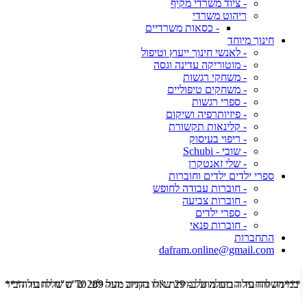
- ציוד משרדי מקיף
ריהוט משרדי
- כסאות משרדיים
חינוך מיוחד
- לאנשי חינוך ייעוץ וטיפול
- מוטוריקה עדינה וגסה
- משחקי רגשות
- משחקים טיפוליים
- ספרי רגשות
- פיזיותרפיה ושיקום
- קלינאות תקשורת
- ריפוי בעיסוק
- שובי - Schubi
- שלי זאנטקרן
ספרי ילדים ילדים וחוברות
- חוברות עבודה לחופש
- חוברות צביעה
- ספרי ילדים
- חוברות פנאי
התחברות
dafram.online@gmail.com
***משלוח עד הבית מוזל ב- 29 ש"ח בקניה מעל 289 ש"ח שליח עד הבית ***
***מש