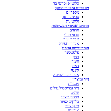
סלוטייפ וסרטי בד
מספריים ואביזרי חיתוך
מספריים
סכיני חיתוך
גליוטינות
חרוזים ואביזרי תכשיטנות
חרוזים
חרוזי גיהוץ
אביזרי עזר
אביזרי תפירה
חומרי לישה ופיסול
פלסטלינה
בצק
חימר
דאס
קינטי
אביזרי עזר לפיסול
נייר ומוצריו
מסגרות
נייר ובריסטול גדלים
שונים
קרטון ביצוע
בלוקים לציור
תיקי ציור
אוריגמי