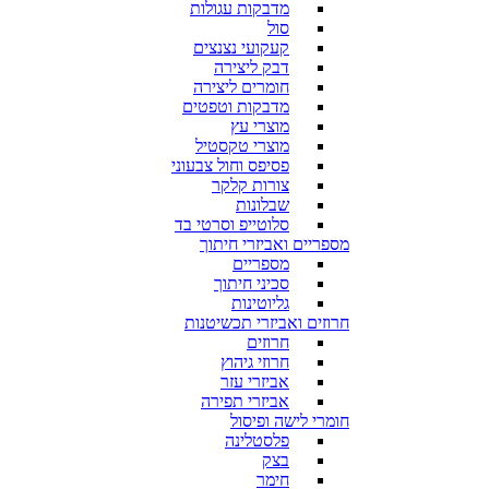
מדבקות עגולות
סול
קעקועי נצנצים
דבק ליצירה
חומרים ליצירה
מדבקות וטפטים
מוצרי עץ
מוצרי טקסטיל
פסיפס וחול צבעוני
צורות קלקר
שבלונות
סלוטייפ וסרטי בד
מספריים ואביזרי חיתוך
מספריים
סכיני חיתוך
גליוטינות
חרוזים ואביזרי תכשיטנות
חרוזים
חרוזי גיהוץ
אביזרי עזר
אביזרי תפירה
חומרי לישה ופיסול
פלסטלינה
בצק
חימר