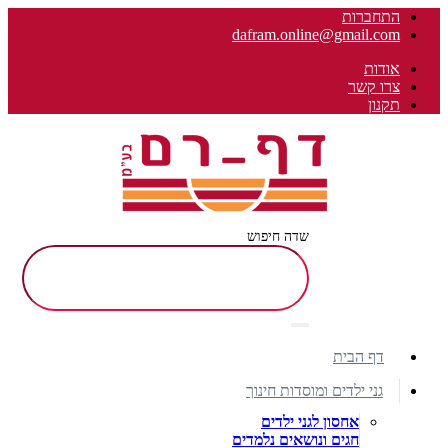
התחברות
dafram.online@gmail.com
אודות
צרו קשר
תקנון
שדה חיפוש
דף הבית
גני ילדים ומוסדות חינוך
אחסון לגני ילדים
חגים ונושאים נלמדים