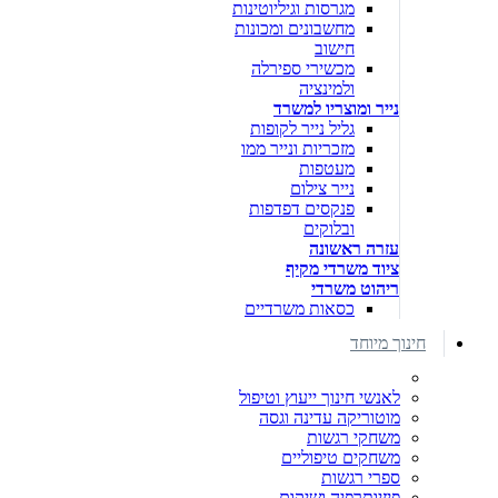
מגרסות וגיליוטינות
מחשבונים ומכונות
חישוב
מכשירי ספירלה
ולמינציה
נייר ומוצריו למשרד
גליל נייר לקופות
מזכריות ונייר ממו
מעטפות
נייר צילום
פנקסים דפדפות
ובלוקים
עזרה ראשונה
ציוד משרדי מקיף
ריהוט משרדי
כסאות משרדיים
חינוך מיוחד
לאנשי חינוך ייעוץ וטיפול
מוטוריקה עדינה וגסה
משחקי רגשות
משחקים טיפוליים
ספרי רגשות
פיזיותרפיה ושיקום