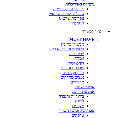
גרפיקה ואדריכלות
אביזרי עזר לגרפיקה
סרגלים ולוחות שרטוט
עפרונות שרטוט
תיקי ציור
ציוד למשרד
MUST HAVE
מכשירי כתיבה
סלוטייפ וסרטי הדבקה
שמרדפים
גומיות
דפים ושות'
שדכנים וסיכות
תיוק וקלסרים
נעצים מהדקים
מחוררים
אביזרי שולחן
אמצעי הדרכה
בידוריות והגברה
לוחות
מקרנים
טכנולוגיה ומיכון משרדי
טלפונים