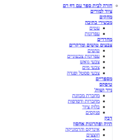
חזרה לבית ספר עם דף רם
ציוד למורים
מחקים
מכשירי כתיבה
עטים
עפרונות
מחדדים
צבעים טושים ומרקרים
טושים
עפרונות צבעוניים
צבעי גואש
צבעי מים
צבעי פסטל ופנדה
מספריים
טיפקס
נייר ושות'
מחברת מכוונת
מחברות ודפדפות
בלוק ציור
פנקסים
דבק
תיוק ופתרונות אחסון
אינדקס והרמוניקה
חוצצים