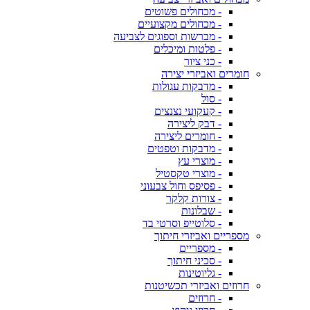
- מכחולים פשוטים
- מכחולים מקצועיים
- מברשות וספוגים לצביעה
- פלטות ומיכלים
- כני ציור
חומרים ואביזרי יצירה
- מדבקות עגולות
- סול
- קעקועי נצנצים
- דבק ליצירה
- חומרים ליצירה
- מדבקות וטפטים
- מוצרי עץ
- מוצרי טקסטיל
- פסיפס וחול צבעוני
- צורות קלקר
- שבלונות
- סלוטייפ וסרטי בד
מספריים ואביזרי חיתוך
- מספריים
- סכיני חיתוך
- גליוטינות
חרוזים ואביזרי תכשיטנות
- חרוזים