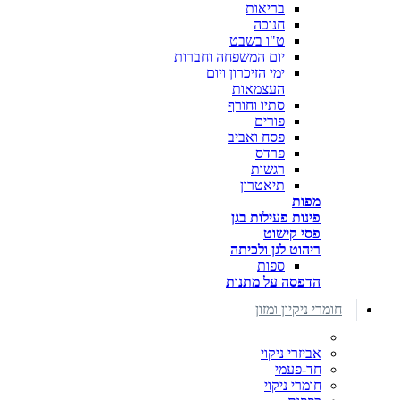
בריאות
חנוכה
ט"ו בשבט
יום המשפחה וחברות
ימי הזיכרון ויום
העצמאות
סתיו וחורף
פורים
פסח ואביב
פרדס
רגשות
תיאטרון
מפות
פינות פעילות בגן
פסי קישוט
ריהוט לגן ולכיתה
ספות
הדפסה על מתנות
חומרי ניקיון ומזון
אביזרי ניקוי
חד-פעמי
חומרי ניקוי