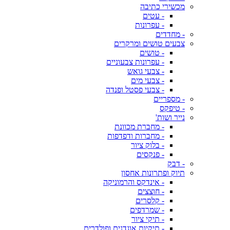
מכשירי כתיבה
- עטים
- עפרונות
- מחדדים
צבעים טושים ומרקרים
- טושים
- עפרונות צבעוניים
- צבעי גואש
- צבעי מים
- צבעי פסטל ופנדה
- מספריים
- טיפקס
נייר ושות'
- מחברת מכוונת
- מחברות ודפדפות
- בלוק ציור
- פנקסים
- דבק
תיוק ופתרונות אחסון
- אינדקס והרמוניקה
- חוצצים
- קלסרים
- שמרדפים
- תיקי ציור
- תיקיות אוגדנים ופולדרים