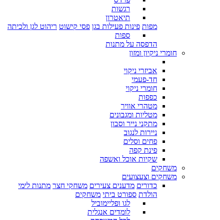
רגשות
תיאטרון
מפות
פינות פעילות בגן
פסי קישוט
ריהוט לגן ולכיתה
ספות
הדפסה על מתנות
חומרי ניקיון ומזון
אביזרי ניקוי
חד-פעמי
חומרי ניקוי
כפפות
מטהרי אוויר
מטליות ומגבונים
מתקני נייר וסבון
ניירות לנגוב
פחים וסלים
פינת קפה
שקיות אוכל ואשפה
משחקים
משחקים וצעצועים
כדורים
מדענים צעירים
משחקי חצר
מתנות לימי
הולדת
ספורט ביתי
משחקים
לגו ופליימוביל
לומדים אנגלית