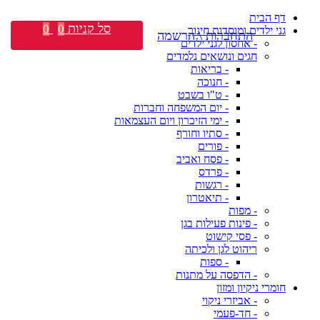
דף הבית
סל קניות
0
0
גני ילדים ומוסדות חינוך
התחברות \ הרשמה
- אחסון לגני ילדים
חגים ונושאים נלמדים
- בריאות
- חנוכה
- ט"ו בשבט
- יום המשפחה וחברות
- ימי הזיכרון ויום העצמאות
- סתיו וחורף
- פורים
- פסח ואביב
- פרדס
- רגשות
- תיאטרון
- מפות
- פינות פעילות בגן
- פסי קישוט
ריהוט לגן ולכיתה
- ספות
- הדפסה על מתנות
חומרי ניקיון ומזון
- אביזרי ניקוי
- חד-פעמי