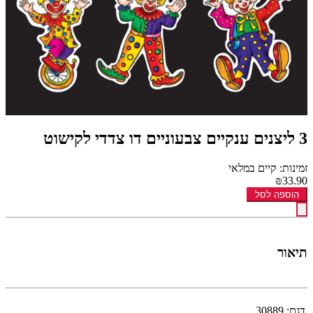
3 ליצנים ענקיים צבעוניים דו צדדי לקישוט
זמינות: קיים במלאי
₪33.90
הוספה לסל
תיאור
דגם:
30889