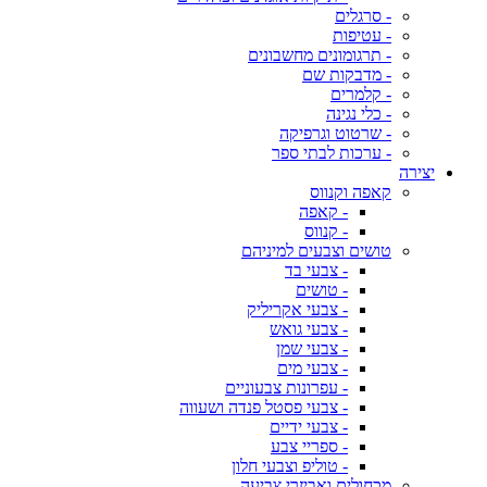
- סרגלים
- עטיפות
- תרגומונים מחשבונים
- מדבקות שם
- קלמרים
- כלי נגינה
- שרטוט וגרפיקה
- ערכות לבתי ספר
יצירה
קאפה וקנווס
- קאפה
- קנווס
טושים וצבעים למיניהם
- צבעי בד
- טושים
- צבעי אקריליק
- צבעי גואש
- צבעי שמן
- צבעי מים
- עפרונות צבעוניים
- צבעי פסטל פנדה ושעווה
- צבעי ידיים
- ספריי צבע
- טוליפ וצבעי חלון
מכחולים ואביזרי צביעה