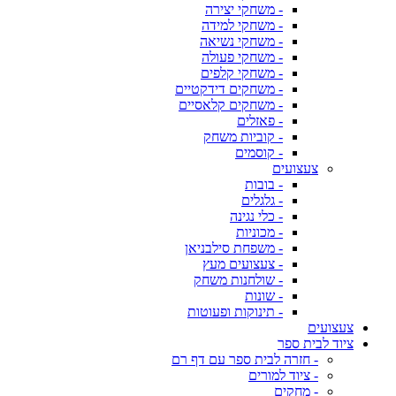
- משחקי יצירה
- משחקי למידה
- משחקי נשיאה
- משחקי פעולה
- משחקי קלפים
- משחקים דידקטיים
- משחקים קלאסיים
- פאזלים
- קוביות משחק
- קוסמים
צעצועים
- בובות
- גלגלים
- כלי נגינה
- מכוניות
- משפחת סילבניאן
- צעצועים מעץ
- שולחנות משחק
- שונות
- תינוקות ופעוטות
צעצועים
ציוד לבית ספר
- חזרה לבית ספר עם דף רם
- ציוד למורים
- מחקים