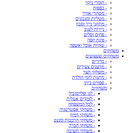
- חומרי ניקוי
- כפפות
- מטהרי אוויר
- מטליות ומגבונים
- מתקני נייר וסבון
- ניירות לנגוב
- פחים וסלים
- פינת קפה
- שקיות אוכל ואשפה
משחקים
משחקים וצעצועים
- כדורים
- מדענים צעירים
- משחקי חצר
- מתנות לימי הולדת
- ספורט ביתי
משחקים
- לגו ופליימוביל
- לומדים אנגלית
- לכל המשפחה
- משחקי אסטרטגיה
- משחקי דמיון
- משחקי הרכבות ומגנט
- משחקי חברה
- משחקי חשיבה