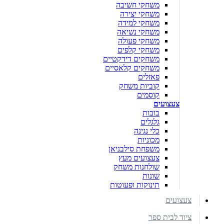
משחקי חשיבה
משחקי יצירה
משחקי למידה
משחקי נשיאה
משחקי פעולה
משחקי קלפים
משחקים דידקטיים
משחקים קלאסיים
פאזלים
קוביות משחק
קוסמים
צעצועים
בובות
גלגלים
כלי נגינה
מכוניות
משפחת סילבניאן
צעצועים מעץ
שולחנות משחק
שונות
תינוקות ופעוטות
צעצועים
ציוד לבית ספר