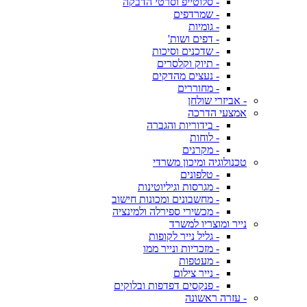
- סלוטייפ וסרטי הדבקה
- שמרדפים
- גומיות
- דפים ושות'
- שדכנים וסיכות
- תיוק וקלסרים
- נעצים מהדקים
- מחוררים
- אביזרי שולחן
אמצעי הדרכה
- בידוריות והגברה
- לוחות
- מקרנים
טכנולוגיה ומיכון משרדי
- טלפונים
- מגרסות וגיליוטינות
- מחשבונים ומכונות חישוב
- מכשירי ספירלה ולמינציה
נייר ומוצריו למשרד
- גליל נייר לקופות
- מזכריות ונייר ממו
- מעטפות
- נייר צילום
- פנקסים דפדפות ובלוקים
- עזרה ראשונה