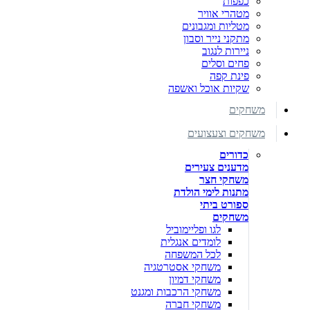
כפפות
מטהרי אוויר
מטליות ומגבונים
מתקני נייר וסבון
ניירות לנגוב
פחים וסלים
פינת קפה
שקיות אוכל ואשפה
משחקים
משחקים וצעצועים
כדורים
מדענים צעירים
משחקי חצר
מתנות לימי הולדת
ספורט ביתי
משחקים
לגו ופליימוביל
לומדים אנגלית
לכל המשפחה
משחקי אסטרטגיה
משחקי דמיון
משחקי הרכבות ומגנט
משחקי חברה