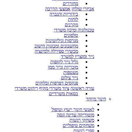
מחוררים
אביזרי שולחן
אמצעי הדרכה
בידוריות והגברה
לוחות
מקרנים
טכנולוגיה ומיכון משרדי
טלפונים
מגרסות וגיליוטינות
מחשבונים ומכונות חישוב
מכשירי ספירלה ולמינציה
נייר ומוצריו למשרד
גליל נייר לקופות
מזכריות ונייר ממו
מעטפות
נייר צילום
פנקסים דפדפות ובלוקים
עזרה ראשונה
ציוד משרדי מקיף
ריהוט משרדי
כסאות משרדיים
חינוך מיוחד
לאנשי חינוך ייעוץ וטיפול
מוטוריקה עדינה וגסה
משחקי רגשות
משחקים טיפוליים
ספרי רגשות