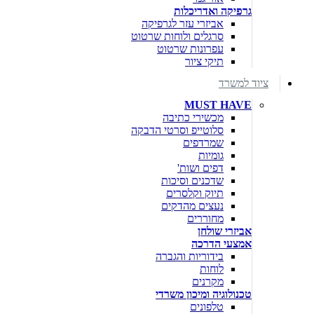
גרפיקה ואדריכלות
אביזרי עזר לגרפיקה
סרגלים ולוחות שרטוט
עפרונות שרטוט
תיקי ציור
ציוד למשרד
MUST HAVE
מכשירי כתיבה
סלוטייפ וסרטי הדבקה
שמרדפים
גומיות
דפים ושות'
שדכנים וסיכות
תיוק וקלסרים
נעצים מהדקים
מחוררים
אביזרי שולחן
אמצעי הדרכה
בידוריות והגברה
לוחות
מקרנים
טכנולוגיה ומיכון משרדי
טלפונים