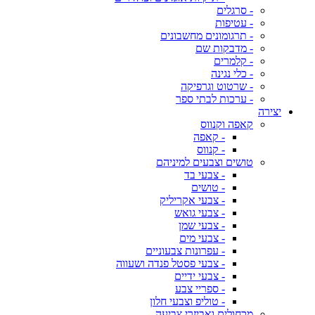
- סרגלים
- עטיפות
- תרגומונים מחשבונים
- מדבקות שם
- קלמרים
- כלי נגינה
- שרטוט וגרפיקה
- ערכות לבתי ספר
יצירה
קאפה וקנווס
- קאפה
- קנווס
טושים וצבעים למיניהם
- צבעי בד
- טושים
- צבעי אקריליק
- צבעי גואש
- צבעי שמן
- צבעי מים
- עפרונות צבעוניים
- צבעי פסטל פנדה ושעווה
- צבעי ידיים
- ספריי צבע
- טוליפ וצבעי חלון
מכחולים ואביזרי צביעה