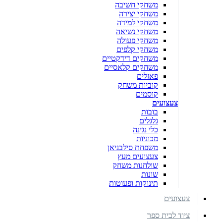
משחקי חשיבה
משחקי יצירה
משחקי למידה
משחקי נשיאה
משחקי פעולה
משחקי קלפים
משחקים דידקטיים
משחקים קלאסיים
פאזלים
קוביות משחק
קוסמים
צעצועים
בובות
גלגלים
כלי נגינה
מכוניות
משפחת סילבניאן
צעצועים מעץ
שולחנות משחק
שונות
תינוקות ופעוטות
צעצועים
ציוד לבית ספר