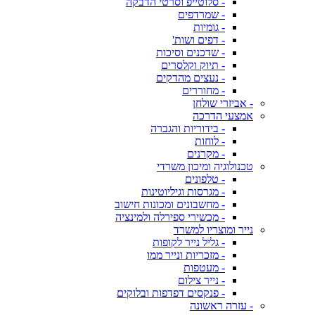
- סלוטייפ וסרטי הדבקה
- שמרדפים
- גומיות
- דפים ושות'
- שדכנים וסיכות
- תיוק וקלסרים
- נעצים מהדקים
- מחוררים
- אביזרי שולחן
אמצעי הדרכה
- בידוריות והגברה
- לוחות
- מקרנים
טכנולוגיה ומיכון משרדי
- טלפונים
- מגרסות וגיליוטינות
- מחשבונים ומכונות חישוב
- מכשירי ספירלה ולמינציה
נייר ומוצריו למשרד
- גליל נייר לקופות
- מזכריות ונייר ממו
- מעטפות
- נייר צילום
- פנקסים דפדפות ובלוקים
- עזרה ראשונה