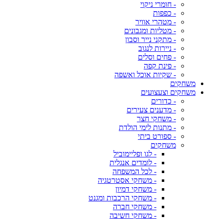
- חומרי ניקוי
- כפפות
- מטהרי אוויר
- מטליות ומגבונים
- מתקני נייר וסבון
- ניירות לנגוב
- פחים וסלים
- פינת קפה
- שקיות אוכל ואשפה
משחקים
משחקים וצעצועים
- כדורים
- מדענים צעירים
- משחקי חצר
- מתנות לימי הולדת
- ספורט ביתי
משחקים
- לגו ופליימוביל
- לומדים אנגלית
- לכל המשפחה
- משחקי אסטרטגיה
- משחקי דמיון
- משחקי הרכבות ומגנט
- משחקי חברה
- משחקי חשיבה