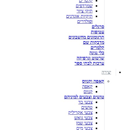
קלסרים
שמרדפים
תיקי ציור
תיקיות אוגדנים
ופולדרים
סרגלים
עטיפות
תרגומונים מחשבונים
מדבקות שם
קלמרים
כלי נגינה
שרטוט וגרפיקה
ערכות לבתי ספר
יצירה
קאפה וקנווס
קאפה
קנווס
טושים וצבעים למיניהם
צבעי בד
טושים
צבעי אקריליק
צבעי גואש
צבעי שמן
צבעי מים