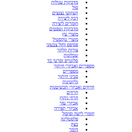
מדבקות עגולות
סול
קעקועי נצנצים
דבק ליצירה
חומרים ליצירה
מדבקות וטפטים
מוצרי עץ
מוצרי טקסטיל
פסיפס וחול צבעוני
צורות קלקר
שבלונות
סלוטייפ וסרטי בד
מספריים ואביזרי חיתוך
מספריים
סכיני חיתוך
גליוטינות
חרוזים ואביזרי תכשיטנות
חרוזים
חרוזי גיהוץ
אביזרי עזר
אביזרי תפירה
חומרי לישה ופיסול
פלסטלינה
בצק
חימר