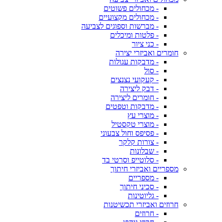
- מכחולים פשוטים
- מכחולים מקצועיים
- מברשות וספוגים לצביעה
- פלטות ומיכלים
- כני ציור
חומרים ואביזרי יצירה
- מדבקות עגולות
- סול
- קעקועי נצנצים
- דבק ליצירה
- חומרים ליצירה
- מדבקות וטפטים
- מוצרי עץ
- מוצרי טקסטיל
- פסיפס וחול צבעוני
- צורות קלקר
- שבלונות
- סלוטייפ וסרטי בד
מספריים ואביזרי חיתוך
- מספריים
- סכיני חיתוך
- גליוטינות
חרוזים ואביזרי תכשיטנות
- חרוזים