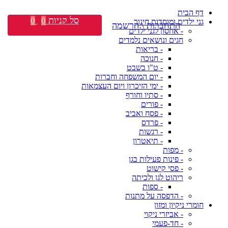
דף הבית
סל קניות
0
0
גני ילדים ומוסדות חינוך
התחברות \ הרשמה
- אחסון לגני ילדים
חגים ונושאים נלמדים
- בריאות
- חנוכה
- ט"ו בשבט
- יום המשפחה וחברות
- ימי הזיכרון ויום העצמאות
- סתיו וחורף
- פורים
- פסח ואביב
- פרדס
- רגשות
- תיאטרון
- מפות
- פינות פעילות בגן
- פסי קישוט
ריהוט לגן ולכיתה
- ספות
- הדפסה על מתנות
חומרי ניקיון ומזון
- אביזרי ניקוי
- חד-פעמי