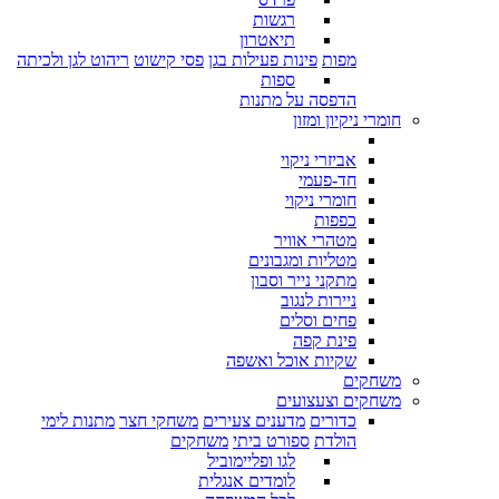
רגשות
תיאטרון
מפות
פינות פעילות בגן
פסי קישוט
ריהוט לגן ולכיתה
ספות
הדפסה על מתנות
חומרי ניקיון ומזון
אביזרי ניקוי
חד-פעמי
חומרי ניקוי
כפפות
מטהרי אוויר
מטליות ומגבונים
מתקני נייר וסבון
ניירות לנגוב
פחים וסלים
פינת קפה
שקיות אוכל ואשפה
משחקים
משחקים וצעצועים
כדורים
מדענים צעירים
משחקי חצר
מתנות לימי
הולדת
ספורט ביתי
משחקים
לגו ופליימוביל
לומדים אנגלית