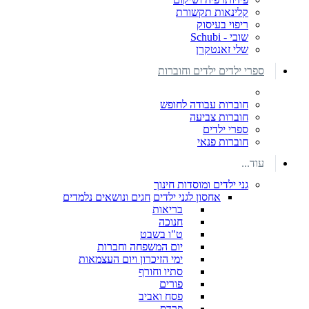
קלינאות תקשורת
ריפוי בעיסוק
שובי - Schubi
שלי זאנטקרן
ספרי ילדים ילדים וחוברות
חוברות עבודה לחופש
חוברות צביעה
ספרי ילדים
חוברות פנאי
עוד...
גני ילדים ומוסדות חינוך
אחסון לגני ילדים
חגים ונושאים נלמדים
בריאות
חנוכה
ט"ו בשבט
יום המשפחה וחברות
ימי הזיכרון ויום העצמאות
סתיו וחורף
פורים
פסח ואביב
פרדס