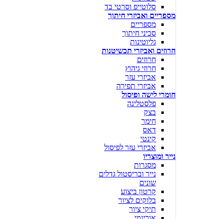
סלוטייפ וסרטי בד
מספריים ואביזרי חיתוך
מספריים
סכיני חיתוך
גליוטינות
חרוזים ואביזרי תכשיטנות
חרוזים
חרוזי גיהוץ
אביזרי עזר
אביזרי תפירה
חומרי לישה ופיסול
פלסטלינה
בצק
חימר
דאס
קינטי
אביזרי עזר לפיסול
נייר ומוצריו
מסגרות
נייר ובריסטול גדלים
שונים
קרטון ביצוע
בלוקים לציור
תיקי ציור
אוריגמי