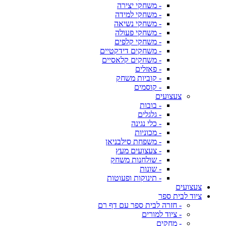
- משחקי יצירה
- משחקי למידה
- משחקי נשיאה
- משחקי פעולה
- משחקי קלפים
- משחקים דידקטיים
- משחקים קלאסיים
- פאזלים
- קוביות משחק
- קוסמים
צעצועים
- בובות
- גלגלים
- כלי נגינה
- מכוניות
- משפחת סילבניאן
- צעצועים מעץ
- שולחנות משחק
- שונות
- תינוקות ופעוטות
צעצועים
ציוד לבית ספר
- חזרה לבית ספר עם דף רם
- ציוד למורים
- מחקים