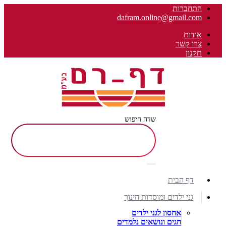
התחברות
dafram.online@gmail.com
אודות
צרו קשר
תקנון
שדה חיפוש
דף הבית
גני ילדים ומוסדות חינוך
אחסון לגני ילדים
חגים ונושאים נלמדים