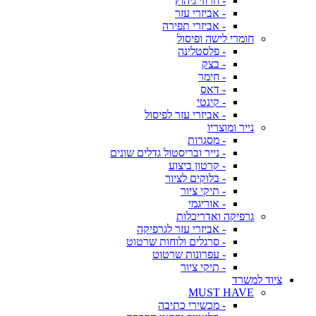
- חרוזי גיהוץ
- אביזרי עזר
- אביזרי תפירה
חומרי לישה ופיסול
- פלסטלינה
- בצק
- חימר
- דאס
- קינטי
- אביזרי עזר לפיסול
נייר ומוצריו
- מסגרות
- נייר ובריסטול גדלים שונים
- קרטון ביצוע
- בלוקים לציור
- תיקי ציור
- אוריגמי
גרפיקה ואדריכלות
- אביזרי עזר לגרפיקה
- סרגלים ולוחות שרטוט
- עפרונות שרטוט
- תיקי ציור
ציוד למשרד
MUST HAVE
- מכשירי כתיבה