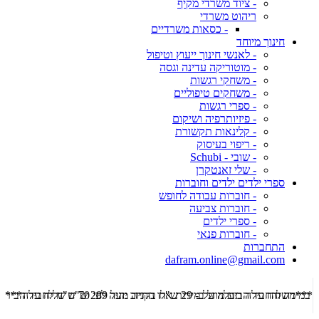
- ציוד משרדי מקיף
ריהוט משרדי
- כסאות משרדיים
חינוך מיוחד
- לאנשי חינוך ייעוץ וטיפול
- מוטוריקה עדינה וגסה
- משחקי רגשות
- משחקים טיפוליים
- ספרי רגשות
- פיזיותרפיה ושיקום
- קלינאות תקשורת
- ריפוי בעיסוק
- שובי - Schubi
- שלי זאנטקרן
ספרי ילדים ילדים וחוברות
- חוברות עבודה לחופש
- חוברות צביעה
- ספרי ילדים
- חוברות פנאי
התחברות
dafram.online@gmail.com
***משלוח עד הבית מוזל ב- 29 ש"ח בקניה מעל 289 ש"ח שליח עד הבית ***
***מש