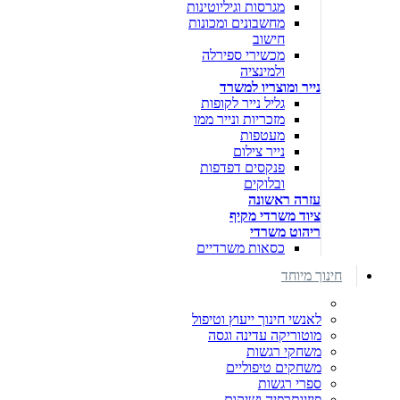
מגרסות וגיליוטינות
מחשבונים ומכונות
חישוב
מכשירי ספירלה
ולמינציה
נייר ומוצריו למשרד
גליל נייר לקופות
מזכריות ונייר ממו
מעטפות
נייר צילום
פנקסים דפדפות
ובלוקים
עזרה ראשונה
ציוד משרדי מקיף
ריהוט משרדי
כסאות משרדיים
חינוך מיוחד
לאנשי חינוך ייעוץ וטיפול
מוטוריקה עדינה וגסה
משחקי רגשות
משחקים טיפוליים
ספרי רגשות
פיזיותרפיה ושיקום