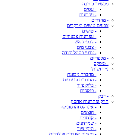
מכשירי כתיבה
- עטים
- עפרונות
- מחדדים
צבעים טושים ומרקרים
- טושים
- עפרונות צבעוניים
- צבעי גואש
- צבעי מים
- צבעי פסטל ופנדה
- מספריים
- טיפקס
נייר ושות'
- מחברת מכוונת
- מחברות ודפדפות
- בלוק ציור
- פנקסים
- דבק
תיוק ופתרונות אחסון
- אינדקס והרמוניקה
- חוצצים
- קלסרים
- שמרדפים
- תיקי ציור
- תיקיות אוגדנים ופולדרים