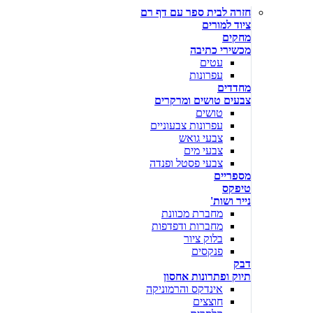
חזרה לבית ספר עם דף רם
ציוד למורים
מחקים
מכשירי כתיבה
עטים
עפרונות
מחדדים
צבעים טושים ומרקרים
טושים
עפרונות צבעוניים
צבעי גואש
צבעי מים
צבעי פסטל ופנדה
מספריים
טיפקס
נייר ושות'
מחברת מכוונת
מחברות ודפדפות
בלוק ציור
פנקסים
דבק
תיוק ופתרונות אחסון
אינדקס והרמוניקה
חוצצים