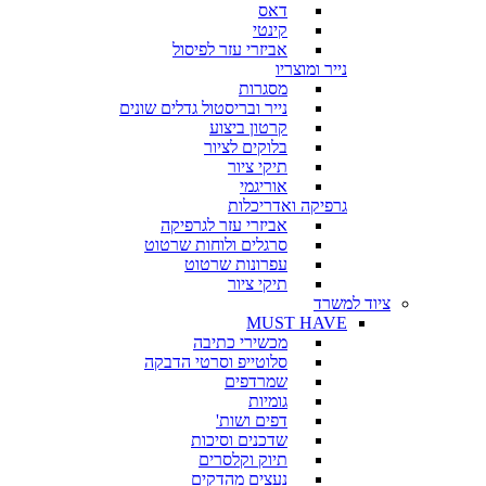
דאס
קינטי
אביזרי עזר לפיסול
נייר ומוצריו
מסגרות
נייר ובריסטול גדלים שונים
קרטון ביצוע
בלוקים לציור
תיקי ציור
אוריגמי
גרפיקה ואדריכלות
אביזרי עזר לגרפיקה
סרגלים ולוחות שרטוט
עפרונות שרטוט
תיקי ציור
ציוד למשרד
MUST HAVE
מכשירי כתיבה
סלוטייפ וסרטי הדבקה
שמרדפים
גומיות
דפים ושות'
שדכנים וסיכות
תיוק וקלסרים
נעצים מהדקים