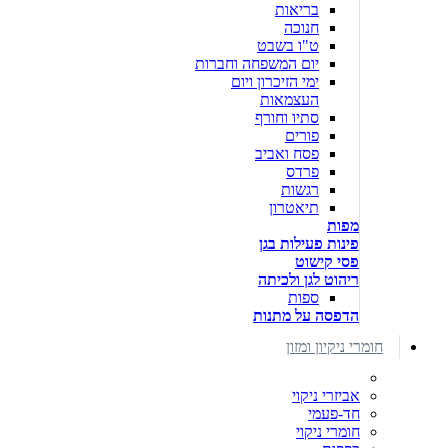
בריאות
חנוכה
ט"ו בשבט
יום המשפחה וחברות
ימי הזיכרון ויום
העצמאות
סתיו וחורף
פורים
פסח ואביב
פרדס
רגשות
תיאטרון
מפות
פינות פעילות בגן
פסי קישוט
ריהוט לגן ולכיתה
ספות
הדפסה על מתנות
חומרי ניקיון ומזון
אביזרי ניקוי
חד-פעמי
חומרי ניקוי