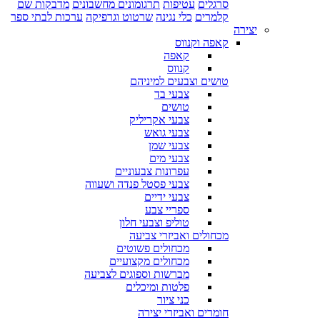
סרגלים
עטיפות
תרגומונים מחשבונים
מדבקות שם
קלמרים
כלי נגינה
שרטוט וגרפיקה
ערכות לבתי ספר
יצירה
קאפה וקנווס
קאפה
קנווס
טושים וצבעים למיניהם
צבעי בד
טושים
צבעי אקריליק
צבעי גואש
צבעי שמן
צבעי מים
עפרונות צבעוניים
צבעי פסטל פנדה ושעווה
צבעי ידיים
ספריי צבע
טוליפ וצבעי חלון
מכחולים ואביזרי צביעה
מכחולים פשוטים
מכחולים מקצועיים
מברשות וספוגים לצביעה
פלטות ומיכלים
כני ציור
חומרים ואביזרי יצירה