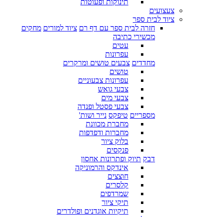
תינוקות ופעוטות
צעצועים
ציוד לבית ספר
חזרה לבית ספר עם דף רם
ציוד למורים
מחקים
מכשירי כתיבה
עטים
עפרונות
מחדדים
צבעים טושים ומרקרים
טושים
עפרונות צבעוניים
צבעי גואש
צבעי מים
צבעי פסטל ופנדה
מספריים
טיפקס
נייר ושות'
מחברת מכוונת
מחברות ודפדפות
בלוק ציור
פנקסים
דבק
תיוק ופתרונות אחסון
אינדקס והרמוניקה
חוצצים
קלסרים
שמרדפים
תיקי ציור
תיקיות אוגדנים ופולדרים