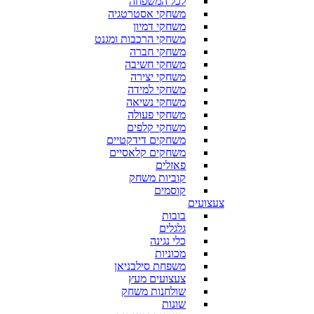
לכל המשפחה
משחקי אסטרטגיה
משחקי דמיון
משחקי הרכבות ומגנט
משחקי חברה
משחקי חשיבה
משחקי יצירה
משחקי למידה
משחקי נשיאה
משחקי פעולה
משחקי קלפים
משחקים דידקטיים
משחקים קלאסיים
פאזלים
קוביות משחק
קוסמים
צעצועים
בובות
גלגלים
כלי נגינה
מכוניות
משפחת סילבניאן
צעצועים מעץ
שולחנות משחק
שונות