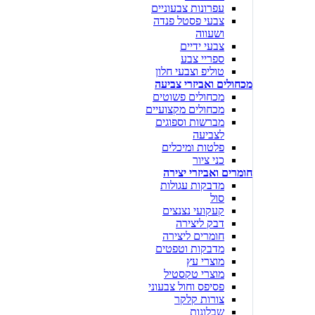
עפרונות צבעוניים
צבעי פסטל פנדה
ושעווה
צבעי ידיים
ספריי צבע
טוליפ וצבעי חלון
מכחולים ואביזרי צביעה
מכחולים פשוטים
מכחולים מקצועיים
מברשות וספוגים
לצביעה
פלטות ומיכלים
כני ציור
חומרים ואביזרי יצירה
מדבקות עגולות
סול
קעקועי נצנצים
דבק ליצירה
חומרים ליצירה
מדבקות וטפטים
מוצרי עץ
מוצרי טקסטיל
פסיפס וחול צבעוני
צורות קלקר
שבלונות