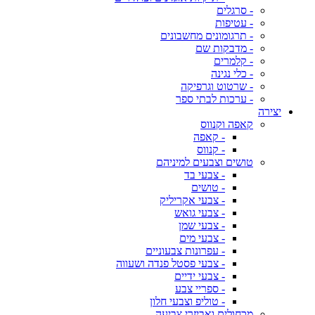
- סרגלים
- עטיפות
- תרגומונים מחשבונים
- מדבקות שם
- קלמרים
- כלי נגינה
- שרטוט וגרפיקה
- ערכות לבתי ספר
יצירה
קאפה וקנווס
- קאפה
- קנווס
טושים וצבעים למיניהם
- צבעי בד
- טושים
- צבעי אקריליק
- צבעי גואש
- צבעי שמן
- צבעי מים
- עפרונות צבעוניים
- צבעי פסטל פנדה ושעווה
- צבעי ידיים
- ספריי צבע
- טוליפ וצבעי חלון
מכחולים ואביזרי צביעה