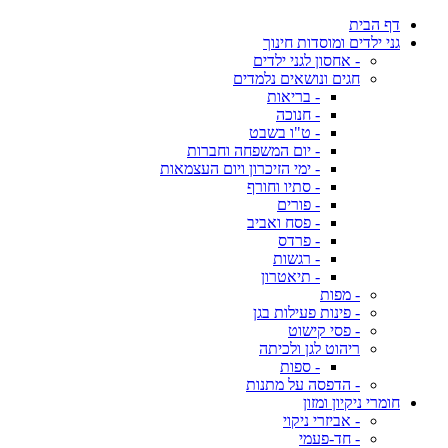
דף הבית
גני ילדים ומוסדות חינוך
- אחסון לגני ילדים
חגים ונושאים נלמדים
- בריאות
- חנוכה
- ט"ו בשבט
- יום המשפחה וחברות
- ימי הזיכרון ויום העצמאות
- סתיו וחורף
- פורים
- פסח ואביב
- פרדס
- רגשות
- תיאטרון
- מפות
- פינות פעילות בגן
- פסי קישוט
ריהוט לגן ולכיתה
- ספות
- הדפסה על מתנות
חומרי ניקיון ומזון
- אביזרי ניקוי
- חד-פעמי