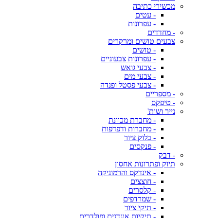
מכשירי כתיבה
- עטים
- עפרונות
- מחדדים
צבעים טושים ומרקרים
- טושים
- עפרונות צבעוניים
- צבעי גואש
- צבעי מים
- צבעי פסטל ופנדה
- מספריים
- טיפקס
נייר ושות'
- מחברת מכוונת
- מחברות ודפדפות
- בלוק ציור
- פנקסים
- דבק
תיוק ופתרונות אחסון
- אינדקס והרמוניקה
- חוצצים
- קלסרים
- שמרדפים
- תיקי ציור
- תיקיות אוגדנים ופולדרים