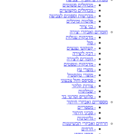
- מכחולים פשוטים
- מכחולים מקצועיים
- מברשות וספוגים לצביעה
- פלטות ומיכלים
- כני ציור
חומרים ואביזרי יצירה
- מדבקות עגולות
- סול
- קעקועי נצנצים
- דבק ליצירה
- חומרים ליצירה
- מדבקות וטפטים
- מוצרי עץ
- מוצרי טקסטיל
- פסיפס וחול צבעוני
- צורות קלקר
- שבלונות
- סלוטייפ וסרטי בד
מספריים ואביזרי חיתוך
- מספריים
- סכיני חיתוך
- גליוטינות
חרוזים ואביזרי תכשיטנות
- חרוזים