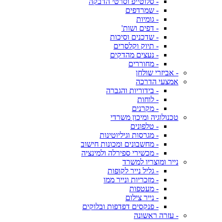
- סלוטייפ וסרטי הדבקה
- שמרדפים
- גומיות
- דפים ושות'
- שדכנים וסיכות
- תיוק וקלסרים
- נעצים מהדקים
- מחוררים
- אביזרי שולחן
אמצעי הדרכה
- בידוריות והגברה
- לוחות
- מקרנים
טכנולוגיה ומיכון משרדי
- טלפונים
- מגרסות וגיליוטינות
- מחשבונים ומכונות חישוב
- מכשירי ספירלה ולמינציה
נייר ומוצריו למשרד
- גליל נייר לקופות
- מזכריות ונייר ממו
- מעטפות
- נייר צילום
- פנקסים דפדפות ובלוקים
- עזרה ראשונה