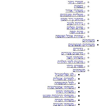
- חומרי ניקוי
- כפפות
- מטהרי אוויר
- מטליות ומגבונים
- מתקני נייר וסבון
- ניירות לנגוב
- פחים וסלים
- פינת קפה
- שקיות אוכל ואשפה
משחקים
משחקים וצעצועים
- כדורים
- מדענים צעירים
- משחקי חצר
- מתנות לימי הולדת
- ספורט ביתי
משחקים
- לגו ופליימוביל
- לומדים אנגלית
- לכל המשפחה
- משחקי אסטרטגיה
- משחקי דמיון
- משחקי הרכבות ומגנט
- משחקי חברה
- משחקי חשיבה