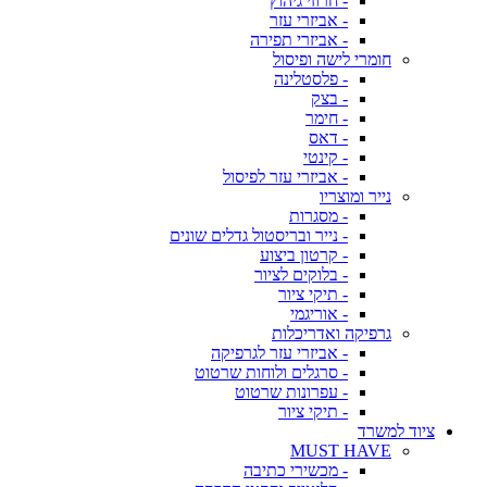
- חרוזי גיהוץ
- אביזרי עזר
- אביזרי תפירה
חומרי לישה ופיסול
- פלסטלינה
- בצק
- חימר
- דאס
- קינטי
- אביזרי עזר לפיסול
נייר ומוצריו
- מסגרות
- נייר ובריסטול גדלים שונים
- קרטון ביצוע
- בלוקים לציור
- תיקי ציור
- אוריגמי
גרפיקה ואדריכלות
- אביזרי עזר לגרפיקה
- סרגלים ולוחות שרטוט
- עפרונות שרטוט
- תיקי ציור
ציוד למשרד
MUST HAVE
- מכשירי כתיבה