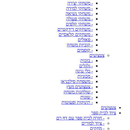
- משחקי יצירה
- משחקי למידה
- משחקי נשיאה
- משחקי פעולה
- משחקי קלפים
- משחקים דידקטיים
- משחקים קלאסיים
- פאזלים
- קוביות משחק
- קוסמים
צעצועים
- בובות
- גלגלים
- כלי נגינה
- מכוניות
- משפחת סילבניאן
- צעצועים מעץ
- שולחנות משחק
- שונות
- תינוקות ופעוטות
צעצועים
ציוד לבית ספר
- חזרה לבית ספר עם דף רם
- ציוד למורים
- מחקים