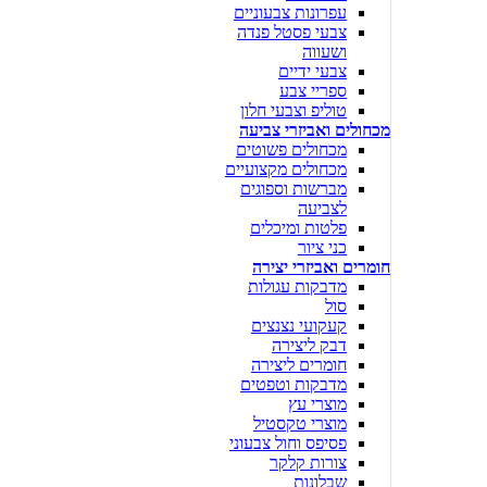
עפרונות צבעוניים
צבעי פסטל פנדה
ושעווה
צבעי ידיים
ספריי צבע
טוליפ וצבעי חלון
מכחולים ואביזרי צביעה
מכחולים פשוטים
מכחולים מקצועיים
מברשות וספוגים
לצביעה
פלטות ומיכלים
כני ציור
חומרים ואביזרי יצירה
מדבקות עגולות
סול
קעקועי נצנצים
דבק ליצירה
חומרים ליצירה
מדבקות וטפטים
מוצרי עץ
מוצרי טקסטיל
פסיפס וחול צבעוני
צורות קלקר
שבלונות