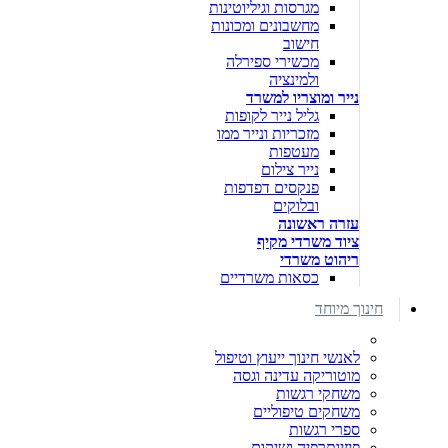
מגרסות וגיליוטינות
מחשבונים ומכונות
חישוב
מכשירי ספירלה
ולמינציה
נייר ומוצריו למשרד
גליל נייר לקופות
מזכריות ונייר ממו
מעטפות
נייר צילום
פנקסים דפדפות
ובלוקים
עזרה ראשונה
ציוד משרדי מקיף
ריהוט משרדי
כסאות משרדיים
חינוך מיוחד
לאנשי חינוך ייעוץ וטיפול
מוטוריקה עדינה וגסה
משחקי רגשות
משחקים טיפוליים
ספרי רגשות
פיזיותרפיה ושיקום