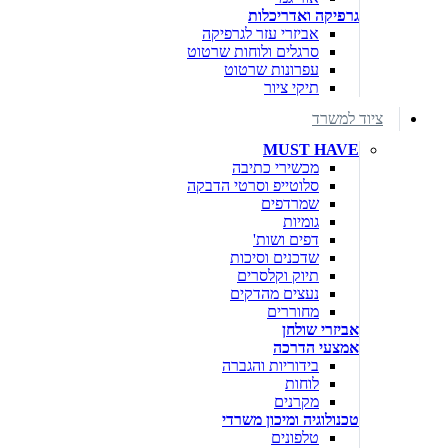
גרפיקה ואדריכלות
אביזרי עזר לגרפיקה
סרגלים ולוחות שרטוט
עפרונות שרטוט
תיקי ציור
ציוד למשרד
MUST HAVE
מכשירי כתיבה
סלוטייפ וסרטי הדבקה
שמרדפים
גומיות
דפים ושות'
שדכנים וסיכות
תיוק וקלסרים
נעצים מהדקים
מחוררים
אביזרי שולחן
אמצעי הדרכה
בידוריות והגברה
לוחות
מקרנים
טכנולוגיה ומיכון משרדי
טלפונים