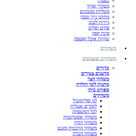
כפפות
מטהרי אוויר
מטליות ומגבונים
מתקני נייר וסבון
ניירות לנגוב
פחים וסלים
פינת קפה
שקיות אוכל ואשפה
משחקים
משחקים וצעצועים
כדורים
מדענים צעירים
משחקי חצר
מתנות לימי הולדת
ספורט ביתי
משחקים
לגו ופליימוביל
לומדים אנגלית
לכל המשפחה
משחקי אסטרטגיה
משחקי דמיון
משחקי הרכבות ומגנט
משחקי חברה