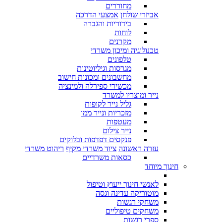
מחוררים
אביזרי שולחן
אמצעי הדרכה
בידוריות והגברה
לוחות
מקרנים
טכנולוגיה ומיכון משרדי
טלפונים
מגרסות וגיליוטינות
מחשבונים ומכונות חישוב
מכשירי ספירלה ולמינציה
נייר ומוצריו למשרד
גליל נייר לקופות
מזכריות ונייר ממו
מעטפות
נייר צילום
פנקסים דפדפות ובלוקים
עזרה ראשונה
ציוד משרדי מקיף
ריהוט משרדי
כסאות משרדיים
חינוך מיוחד
לאנשי חינוך ייעוץ וטיפול
מוטוריקה עדינה וגסה
משחקי רגשות
משחקים טיפוליים
ספרי רגשות