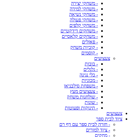
- משחקי יצירה
- משחקי למידה
- משחקי נשיאה
- משחקי פעולה
- משחקי קלפים
- משחקים דידקטיים
- משחקים קלאסיים
- פאזלים
- קוביות משחק
- קוסמים
צעצועים
- בובות
- גלגלים
- כלי נגינה
- מכוניות
- משפחת סילבניאן
- צעצועים מעץ
- שולחנות משחק
- שונות
- תינוקות ופעוטות
צעצועים
ציוד לבית ספר
- חזרה לבית ספר עם דף רם
- ציוד למורים
- מחקים