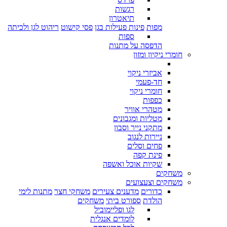
רגשות
תיאטרון
מפות
פינות פעילות בגן
פסי קישוט
ריהוט לגן ולכיתה
ספות
הדפסה על מתנות
חומרי ניקיון ומזון
אביזרי ניקוי
חד-פעמי
חומרי ניקוי
כפפות
מטהרי אוויר
מטליות ומגבונים
מתקני נייר וסבון
ניירות לנגוב
פחים וסלים
פינת קפה
שקיות אוכל ואשפה
משחקים
משחקים וצעצועים
כדורים
מדענים צעירים
משחקי חצר
מתנות לימי
הולדת
ספורט ביתי
משחקים
לגו ופליימוביל
לומדים אנגלית