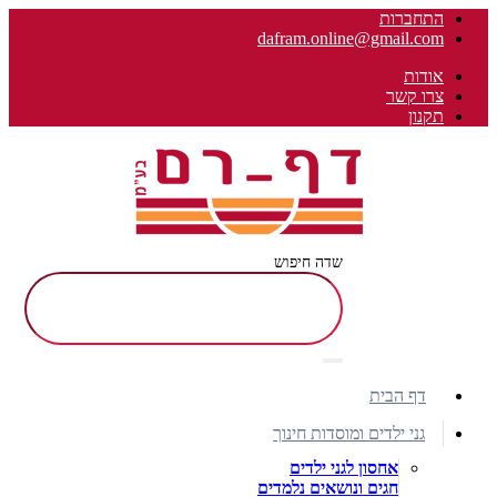
התחברות
dafram.online@gmail.com
אודות
צרו קשר
תקנון
שדה חיפוש
דף הבית
גני ילדים ומוסדות חינוך
אחסון לגני ילדים
חגים ונושאים נלמדים