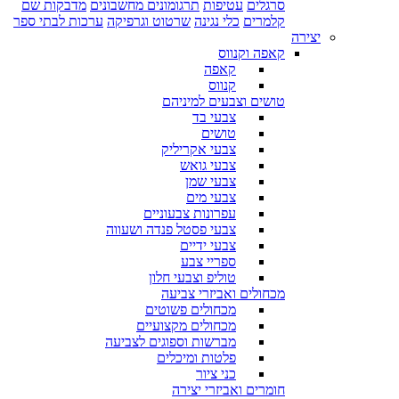
סרגלים
עטיפות
תרגומונים מחשבונים
מדבקות שם
קלמרים
כלי נגינה
שרטוט וגרפיקה
ערכות לבתי ספר
יצירה
קאפה וקנווס
קאפה
קנווס
טושים וצבעים למיניהם
צבעי בד
טושים
צבעי אקריליק
צבעי גואש
צבעי שמן
צבעי מים
עפרונות צבעוניים
צבעי פסטל פנדה ושעווה
צבעי ידיים
ספריי צבע
טוליפ וצבעי חלון
מכחולים ואביזרי צביעה
מכחולים פשוטים
מכחולים מקצועיים
מברשות וספוגים לצביעה
פלטות ומיכלים
כני ציור
חומרים ואביזרי יצירה