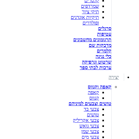
קלסרים
שמרדפים
תיקי ציור
תיקיות אוגדנים
ופולדרים
סרגלים
עטיפות
תרגומונים מחשבונים
מדבקות שם
קלמרים
כלי נגינה
שרטוט וגרפיקה
ערכות לבתי ספר
יצירה
קאפה וקנווס
קאפה
קנווס
טושים וצבעים למיניהם
צבעי בד
טושים
צבעי אקריליק
צבעי גואש
צבעי שמן
צבעי מים