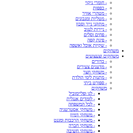
- חומרי ניקוי
- כפפות
- מטהרי אוויר
- מטליות ומגבונים
- מתקני נייר וסבון
- ניירות לנגוב
- פחים וסלים
- פינת קפה
- שקיות אוכל ואשפה
משחקים
משחקים וצעצועים
- כדורים
- מדענים צעירים
- משחקי חצר
- מתנות לימי הולדת
- ספורט ביתי
משחקים
- לגו ופליימוביל
- לומדים אנגלית
- לכל המשפחה
- משחקי אסטרטגיה
- משחקי דמיון
- משחקי הרכבות ומגנט
- משחקי חברה
- משחקי חשיבה