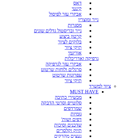
דאס
קינטי
אביזרי עזר לפיסול
נייר ומוצריו
מסגרות
נייר ובריסטול גדלים שונים
קרטון ביצוע
בלוקים לציור
תיקי ציור
אוריגמי
גרפיקה ואדריכלות
אביזרי עזר לגרפיקה
סרגלים ולוחות שרטוט
עפרונות שרטוט
תיקי ציור
ציוד למשרד
MUST HAVE
מכשירי כתיבה
סלוטייפ וסרטי הדבקה
שמרדפים
גומיות
דפים ושות'
שדכנים וסיכות
תיוק וקלסרים
נעצים מהדקים