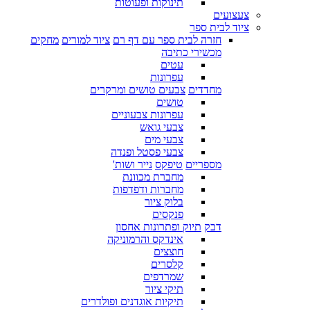
תינוקות ופעוטות
צעצועים
ציוד לבית ספר
חזרה לבית ספר עם דף רם
ציוד למורים
מחקים
מכשירי כתיבה
עטים
עפרונות
מחדדים
צבעים טושים ומרקרים
טושים
עפרונות צבעוניים
צבעי גואש
צבעי מים
צבעי פסטל ופנדה
מספריים
טיפקס
נייר ושות'
מחברת מכוונת
מחברות ודפדפות
בלוק ציור
פנקסים
דבק
תיוק ופתרונות אחסון
אינדקס והרמוניקה
חוצצים
קלסרים
שמרדפים
תיקי ציור
תיקיות אוגדנים ופולדרים