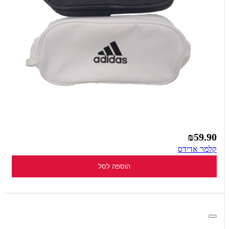
₪59.90
קלמר אדידס
הוספה לסל