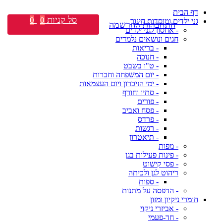
דף הבית
סל קניות
0
0
גני ילדים ומוסדות חינוך
התחברות \ הרשמה
- אחסון לגני ילדים
חגים ונושאים נלמדים
- בריאות
- חנוכה
- ט"ו בשבט
- יום המשפחה וחברות
- ימי הזיכרון ויום העצמאות
- סתיו וחורף
- פורים
- פסח ואביב
- פרדס
- רגשות
- תיאטרון
- מפות
- פינות פעילות בגן
- פסי קישוט
ריהוט לגן ולכיתה
- ספות
- הדפסה על מתנות
חומרי ניקיון ומזון
- אביזרי ניקוי
- חד-פעמי