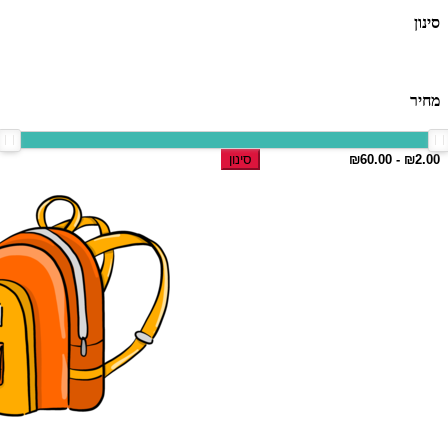
סינון
מחיר
סינון