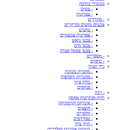
מכשירי כתיבה
- עטים
- עפרונות
- מחדדים
צבעים טושים ומרקרים
- טושים
- עפרונות צבעוניים
- צבעי גואש
- צבעי מים
- צבעי פסטל ופנדה
- מספריים
- טיפקס
נייר ושות'
- מחברת מכוונת
- מחברות ודפדפות
- בלוק ציור
- פנקסים
- דבק
תיוק ופתרונות אחסון
- אינדקס והרמוניקה
- חוצצים
- קלסרים
- שמרדפים
- תיקי ציור
- תיקיות אוגדנים ופולדרים