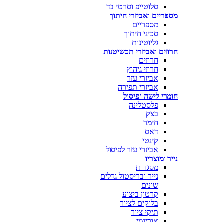
סלוטייפ וסרטי בד
מספריים ואביזרי חיתוך
מספריים
סכיני חיתוך
גליוטינות
חרוזים ואביזרי תכשיטנות
חרוזים
חרוזי גיהוץ
אביזרי עזר
אביזרי תפירה
חומרי לישה ופיסול
פלסטלינה
בצק
חימר
דאס
קינטי
אביזרי עזר לפיסול
נייר ומוצריו
מסגרות
נייר ובריסטול גדלים
שונים
קרטון ביצוע
בלוקים לציור
תיקי ציור
אוריגמי