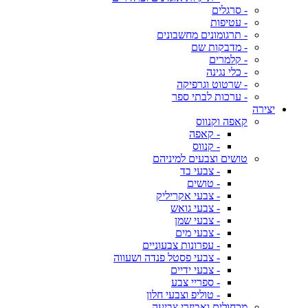
- סרגלים
- עטיפות
- תרגומונים מחשבונים
- מדבקות שם
- קלמרים
- כלי נגינה
- שרטוט וגרפיקה
- ערכות לבתי ספר
יצירה
קאפה וקנווס
- קאפה
- קנווס
טושים וצבעים למיניהם
- צבעי בד
- טושים
- צבעי אקריליק
- צבעי גואש
- צבעי שמן
- צבעי מים
- עפרונות צבעוניים
- צבעי פסטל פנדה ושעווה
- צבעי ידיים
- ספריי צבע
- טוליפ וצבעי חלון
מכחולים ואביזרי צביעה