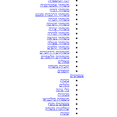
לכל המשפחה
משחקי אסטרטגיה
משחקי דמיון
משחקי הרכבות ומגנט
משחקי חברה
משחקי חשיבה
משחקי יצירה
משחקי למידה
משחקי נשיאה
משחקי פעולה
משחקי קלפים
משחקים דידקטיים
משחקים קלאסיים
פאזלים
קוביות משחק
קוסמים
צעצועים
בובות
גלגלים
כלי נגינה
מכוניות
משפחת סילבניאן
צעצועים מעץ
שולחנות משחק
שונות