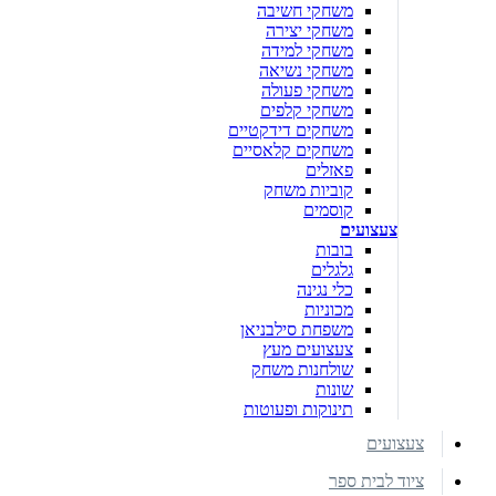
משחקי חשיבה
משחקי יצירה
משחקי למידה
משחקי נשיאה
משחקי פעולה
משחקי קלפים
משחקים דידקטיים
משחקים קלאסיים
פאזלים
קוביות משחק
קוסמים
צעצועים
בובות
גלגלים
כלי נגינה
מכוניות
משפחת סילבניאן
צעצועים מעץ
שולחנות משחק
שונות
תינוקות ופעוטות
צעצועים
ציוד לבית ספר