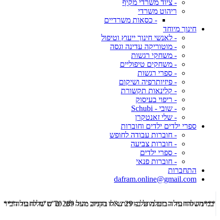
- ציוד משרדי מקיף
ריהוט משרדי
- כסאות משרדיים
חינוך מיוחד
- לאנשי חינוך ייעוץ וטיפול
- מוטוריקה עדינה וגסה
- משחקי רגשות
- משחקים טיפוליים
- ספרי רגשות
- פיזיותרפיה ושיקום
- קלינאות תקשורת
- ריפוי בעיסוק
- שובי - Schubi
- שלי זאנטקרן
ספרי ילדים ילדים וחוברות
- חוברות עבודה לחופש
- חוברות צביעה
- ספרי ילדים
- חוברות פנאי
התחברות
dafram.online@gmail.com
***משלוח עד הבית מוזל ב- 29 ש"ח בקניה מעל 289 ש"ח שליח עד הבית ***
***מש