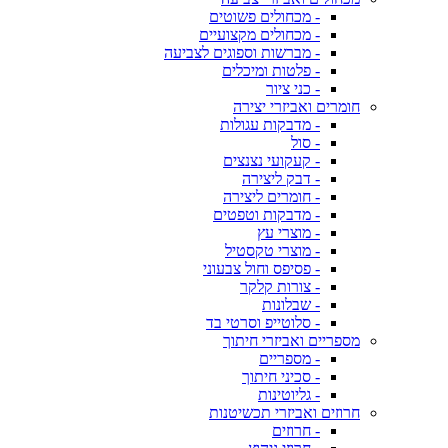
- מכחולים פשוטים
- מכחולים מקצועיים
- מברשות וספוגים לצביעה
- פלטות ומיכלים
- כני ציור
חומרים ואביזרי יצירה
- מדבקות עגולות
- סול
- קעקועי נצנצים
- דבק ליצירה
- חומרים ליצירה
- מדבקות וטפטים
- מוצרי עץ
- מוצרי טקסטיל
- פסיפס וחול צבעוני
- צורות קלקר
- שבלונות
- סלוטייפ וסרטי בד
מספריים ואביזרי חיתוך
- מספריים
- סכיני חיתוך
- גליוטינות
חרוזים ואביזרי תכשיטנות
- חרוזים