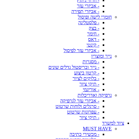
- חרוזי גיהוץ
- אביזרי עזר
- אביזרי תפירה
חומרי לישה ופיסול
- פלסטלינה
- בצק
- חימר
- דאס
- קינטי
- אביזרי עזר לפיסול
נייר ומוצריו
- מסגרות
- נייר ובריסטול גדלים שונים
- קרטון ביצוע
- בלוקים לציור
- תיקי ציור
- אוריגמי
גרפיקה ואדריכלות
- אביזרי עזר לגרפיקה
- סרגלים ולוחות שרטוט
- עפרונות שרטוט
- תיקי ציור
ציוד למשרד
MUST HAVE
- מכשירי כתיבה