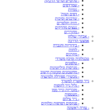
- סלוטייפ וסרטי הדבקה
- שמרדפים
- גומיות
- דפים ושות'
- שדכנים וסיכות
- תיוק וקלסרים
- נעצים מהדקים
- מחוררים
- אביזרי שולחן
אמצעי הדרכה
- בידוריות והגברה
- לוחות
- מקרנים
טכנולוגיה ומיכון משרדי
- טלפונים
- מגרסות וגיליוטינות
- מחשבונים ומכונות חישוב
- מכשירי ספירלה ולמינציה
נייר ומוצריו למשרד
- גליל נייר לקופות
- מזכריות ונייר ממו
- מעטפות
- נייר צילום
- פנקסים דפדפות ובלוקים
- עזרה ראשונה