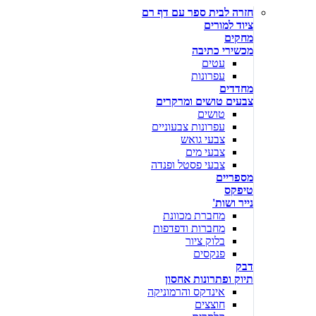
חזרה לבית ספר עם דף רם
ציוד למורים
מחקים
מכשירי כתיבה
עטים
עפרונות
מחדדים
צבעים טושים ומרקרים
טושים
עפרונות צבעוניים
צבעי גואש
צבעי מים
צבעי פסטל ופנדה
מספריים
טיפקס
נייר ושות'
מחברת מכוונת
מחברות ודפדפות
בלוק ציור
פנקסים
דבק
תיוק ופתרונות אחסון
אינדקס והרמוניקה
חוצצים