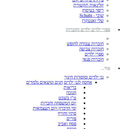
קלינאות תקשורת
ריפוי בעיסוק
שובי - Schubi
שלי זאנטקרן
ספרי ילדים ילדים וחוברות
חוברות עבודה לחופש
חוברות צביעה
ספרי ילדים
חוברות פנאי
עוד...
גני ילדים ומוסדות חינוך
אחסון לגני ילדים
חגים ונושאים נלמדים
בריאות
חנוכה
ט"ו בשבט
יום המשפחה וחברות
ימי הזיכרון ויום העצמאות
סתיו וחורף
פורים
פסח ואביב
פרדס