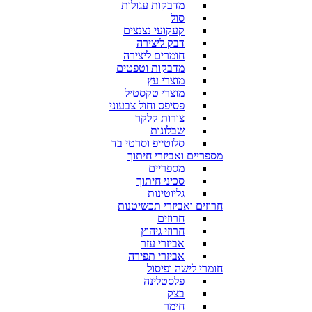
מדבקות עגולות
סול
קעקועי נצנצים
דבק ליצירה
חומרים ליצירה
מדבקות וטפטים
מוצרי עץ
מוצרי טקסטיל
פסיפס וחול צבעוני
צורות קלקר
שבלונות
סלוטייפ וסרטי בד
מספריים ואביזרי חיתוך
מספריים
סכיני חיתוך
גליוטינות
חרוזים ואביזרי תכשיטנות
חרוזים
חרוזי גיהוץ
אביזרי עזר
אביזרי תפירה
חומרי לישה ופיסול
פלסטלינה
בצק
חימר