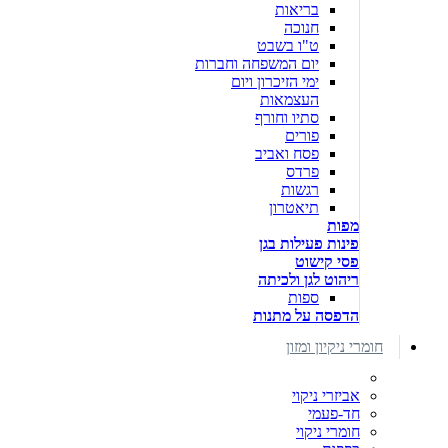
בריאות
חנוכה
ט"ו בשבט
יום המשפחה וחברות
ימי הזיכרון ויום
העצמאות
סתיו וחורף
פורים
פסח ואביב
פרדס
רגשות
תיאטרון
מפות
פינות פעילות בגן
פסי קישוט
ריהוט לגן ולכיתה
ספות
הדפסה על מתנות
חומרי ניקיון ומזון
אביזרי ניקוי
חד-פעמי
חומרי ניקוי