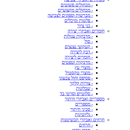
- מכחולים פשוטים
- מכחולים מקצועיים
- מברשות וספוגים לצביעה
- פלטות ומיכלים
- כני ציור
חומרים ואביזרי יצירה
- מדבקות עגולות
- סול
- קעקועי נצנצים
- דבק ליצירה
- חומרים ליצירה
- מדבקות וטפטים
- מוצרי עץ
- מוצרי טקסטיל
- פסיפס וחול צבעוני
- צורות קלקר
- שבלונות
- סלוטייפ וסרטי בד
מספריים ואביזרי חיתוך
- מספריים
- סכיני חיתוך
- גליוטינות
חרוזים ואביזרי תכשיטנות
- חרוזים