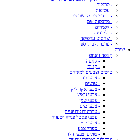
- סרגלים
- עטיפות
- תרגומונים מחשבונים
- מדבקות שם
- קלמרים
- כלי נגינה
- שרטוט וגרפיקה
- ערכות לבתי ספר
יצירה
קאפה וקנווס
- קאפה
- קנווס
טושים וצבעים למיניהם
- צבעי בד
- טושים
- צבעי אקריליק
- צבעי גואש
- צבעי שמן
- צבעי מים
- עפרונות צבעוניים
- צבעי פסטל פנדה ושעווה
- צבעי ידיים
- ספריי צבע
- טוליפ וצבעי חלון
מכחולים ואביזרי צביעה