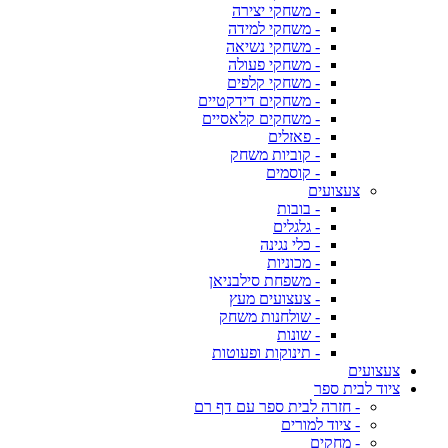
- משחקי יצירה
- משחקי למידה
- משחקי נשיאה
- משחקי פעולה
- משחקי קלפים
- משחקים דידקטיים
- משחקים קלאסיים
- פאזלים
- קוביות משחק
- קוסמים
צעצועים
- בובות
- גלגלים
- כלי נגינה
- מכוניות
- משפחת סילבניאן
- צעצועים מעץ
- שולחנות משחק
- שונות
- תינוקות ופעוטות
צעצועים
ציוד לבית ספר
- חזרה לבית ספר עם דף רם
- ציוד למורים
- מחקים