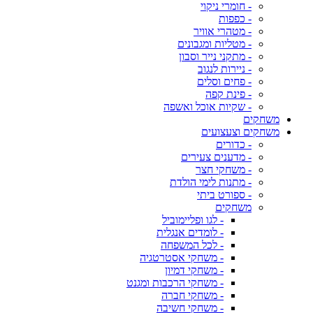
- חומרי ניקוי
- כפפות
- מטהרי אוויר
- מטליות ומגבונים
- מתקני נייר וסבון
- ניירות לנגוב
- פחים וסלים
- פינת קפה
- שקיות אוכל ואשפה
משחקים
משחקים וצעצועים
- כדורים
- מדענים צעירים
- משחקי חצר
- מתנות לימי הולדת
- ספורט ביתי
משחקים
- לגו ופליימוביל
- לומדים אנגלית
- לכל המשפחה
- משחקי אסטרטגיה
- משחקי דמיון
- משחקי הרכבות ומגנט
- משחקי חברה
- משחקי חשיבה