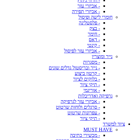
- חרוזי גיהוץ
- אביזרי עזר
- אביזרי תפירה
חומרי לישה ופיסול
- פלסטלינה
- בצק
- חימר
- דאס
- קינטי
- אביזרי עזר לפיסול
נייר ומוצריו
- מסגרות
- נייר ובריסטול גדלים שונים
- קרטון ביצוע
- בלוקים לציור
- תיקי ציור
- אוריגמי
גרפיקה ואדריכלות
- אביזרי עזר לגרפיקה
- סרגלים ולוחות שרטוט
- עפרונות שרטוט
- תיקי ציור
ציוד למשרד
MUST HAVE
- מכשירי כתיבה