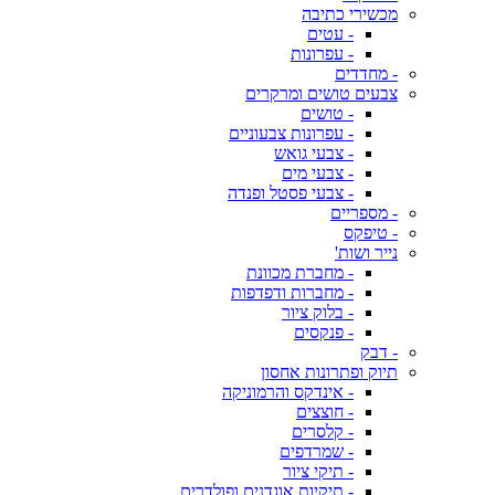
מכשירי כתיבה
- עטים
- עפרונות
- מחדדים
צבעים טושים ומרקרים
- טושים
- עפרונות צבעוניים
- צבעי גואש
- צבעי מים
- צבעי פסטל ופנדה
- מספריים
- טיפקס
נייר ושות'
- מחברת מכוונת
- מחברות ודפדפות
- בלוק ציור
- פנקסים
- דבק
תיוק ופתרונות אחסון
- אינדקס והרמוניקה
- חוצצים
- קלסרים
- שמרדפים
- תיקי ציור
- תיקיות אוגדנים ופולדרים