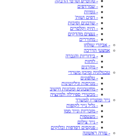
- סלוטייפ וסרטי הדבקה
- שמרדפים
- גומיות
- דפים ושות'
- שדכנים וסיכות
- תיוק וקלסרים
- נעצים מהדקים
- מחוררים
- אביזרי שולחן
אמצעי הדרכה
- בידוריות והגברה
- לוחות
- מקרנים
טכנולוגיה ומיכון משרדי
- טלפונים
- מגרסות וגיליוטינות
- מחשבונים ומכונות חישוב
- מכשירי ספירלה ולמינציה
נייר ומוצריו למשרד
- גליל נייר לקופות
- מזכריות ונייר ממו
- מעטפות
- נייר צילום
- פנקסים דפדפות ובלוקים
- עזרה ראשונה