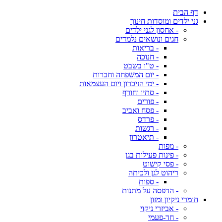
דף הבית
גני ילדים ומוסדות חינוך
- אחסון לגני ילדים
חגים ונושאים נלמדים
- בריאות
- חנוכה
- ט"ו בשבט
- יום המשפחה וחברות
- ימי הזיכרון ויום העצמאות
- סתיו וחורף
- פורים
- פסח ואביב
- פרדס
- רגשות
- תיאטרון
- מפות
- פינות פעילות בגן
- פסי קישוט
ריהוט לגן ולכיתה
- ספות
- הדפסה על מתנות
חומרי ניקיון ומזון
- אביזרי ניקוי
- חד-פעמי