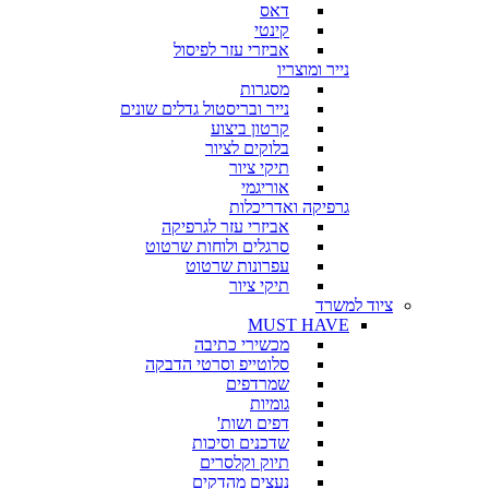
דאס
קינטי
אביזרי עזר לפיסול
נייר ומוצריו
מסגרות
נייר ובריסטול גדלים שונים
קרטון ביצוע
בלוקים לציור
תיקי ציור
אוריגמי
גרפיקה ואדריכלות
אביזרי עזר לגרפיקה
סרגלים ולוחות שרטוט
עפרונות שרטוט
תיקי ציור
ציוד למשרד
MUST HAVE
מכשירי כתיבה
סלוטייפ וסרטי הדבקה
שמרדפים
גומיות
דפים ושות'
שדכנים וסיכות
תיוק וקלסרים
נעצים מהדקים