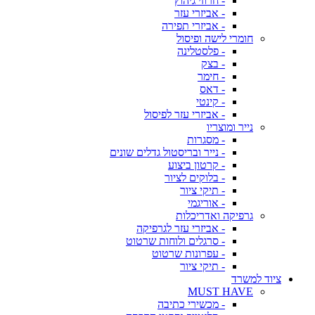
- חרוזי גיהוץ
- אביזרי עזר
- אביזרי תפירה
חומרי לישה ופיסול
- פלסטלינה
- בצק
- חימר
- דאס
- קינטי
- אביזרי עזר לפיסול
נייר ומוצריו
- מסגרות
- נייר ובריסטול גדלים שונים
- קרטון ביצוע
- בלוקים לציור
- תיקי ציור
- אוריגמי
גרפיקה ואדריכלות
- אביזרי עזר לגרפיקה
- סרגלים ולוחות שרטוט
- עפרונות שרטוט
- תיקי ציור
ציוד למשרד
MUST HAVE
- מכשירי כתיבה