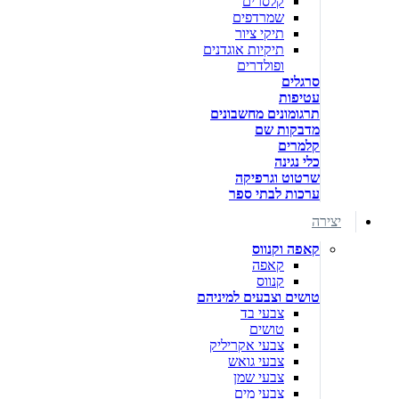
קלסרים
שמרדפים
תיקי ציור
תיקיות אוגדנים
ופולדרים
סרגלים
עטיפות
תרגומונים מחשבונים
מדבקות שם
קלמרים
כלי נגינה
שרטוט וגרפיקה
ערכות לבתי ספר
יצירה
קאפה וקנווס
קאפה
קנווס
טושים וצבעים למיניהם
צבעי בד
טושים
צבעי אקריליק
צבעי גואש
צבעי שמן
צבעי מים