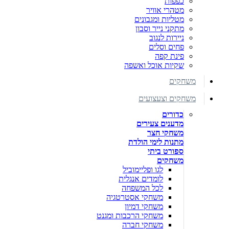
כפפות
מטהרי אוויר
מטליות ומגבונים
מתקני נייר וסבון
ניירות לנגוב
פחים וסלים
פינת קפה
שקיות אוכל ואשפה
משחקים
משחקים וצעצועים
כדורים
מדענים צעירים
משחקי חצר
מתנות לימי הולדת
ספורט ביתי
משחקים
לגו ופליימוביל
לומדים אנגלית
לכל המשפחה
משחקי אסטרטגיה
משחקי דמיון
משחקי הרכבות ומגנט
משחקי חברה