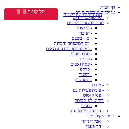
דף הבית
סל קניות
0
0
גני ילדים ומוסדות חינוך
התחברות \ הרשמה
- אחסון לגני ילדים
חגים ונושאים נלמדים
- בריאות
- חנוכה
- ט"ו בשבט
- יום המשפחה וחברות
- ימי הזיכרון ויום העצמאות
- סתיו וחורף
- פורים
- פסח ואביב
- פרדס
- רגשות
- תיאטרון
- מפות
- פינות פעילות בגן
- פסי קישוט
ריהוט לגן ולכיתה
- ספות
- הדפסה על מתנות
חומרי ניקיון ומזון
- אביזרי ניקוי
- חד-פעמי