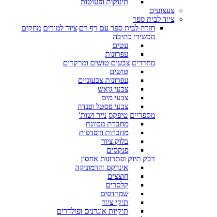
תינוקות ופעוטות
צעצועים
ציוד לבית ספר
חזרה לבית ספר עם דף רם
ציוד למורים
מחקים
מכשירי כתיבה
עטים
עפרונות
מחדדים
צבעים טושים ומרקרים
טושים
עפרונות צבעוניים
צבעי גואש
צבעי מים
צבעי פסטל ופנדה
מספריים
טיפקס
נייר ושות'
מחברת מכוונת
מחברות ודפדפות
בלוק ציור
פנקסים
דבק
תיוק ופתרונות אחסון
אינדקס והרמוניקה
חוצצים
קלסרים
שמרדפים
תיקי ציור
תיקיות אוגדנים ופולדרים