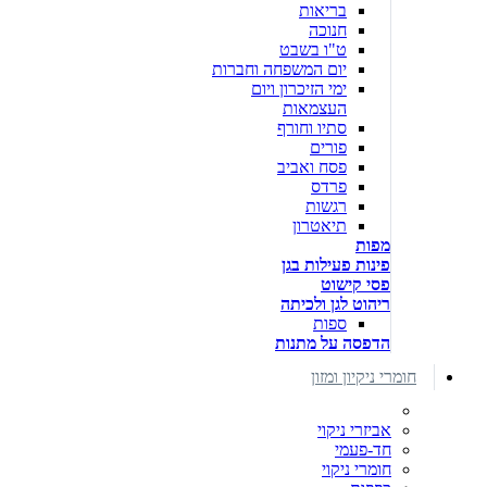
בריאות
חנוכה
ט"ו בשבט
יום המשפחה וחברות
ימי הזיכרון ויום
העצמאות
סתיו וחורף
פורים
פסח ואביב
פרדס
רגשות
תיאטרון
מפות
פינות פעילות בגן
פסי קישוט
ריהוט לגן ולכיתה
ספות
הדפסה על מתנות
חומרי ניקיון ומזון
אביזרי ניקוי
חד-פעמי
חומרי ניקוי