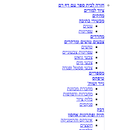
חזרה לבית ספר עם דף רם
ציוד למורים
מחקים
מכשירי כתיבה
עטים
עפרונות
מחדדים
צבעים טושים ומרקרים
טושים
עפרונות צבעוניים
צבעי גואש
צבעי מים
צבעי פסטל ופנדה
מספריים
טיפקס
נייר ושות'
מחברת מכוונת
מחברות ודפדפות
בלוק ציור
פנקסים
דבק
תיוק ופתרונות אחסון
אינדקס והרמוניקה
חוצצים