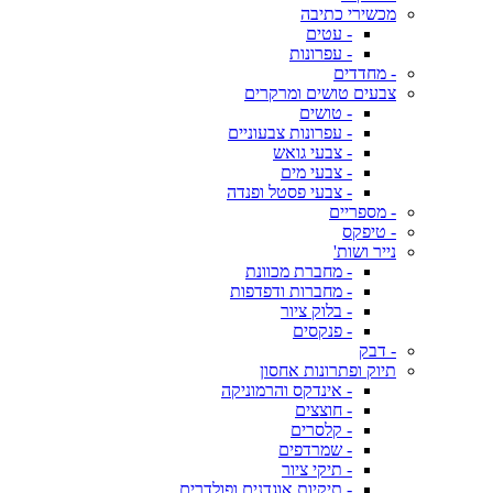
מכשירי כתיבה
- עטים
- עפרונות
- מחדדים
צבעים טושים ומרקרים
- טושים
- עפרונות צבעוניים
- צבעי גואש
- צבעי מים
- צבעי פסטל ופנדה
- מספריים
- טיפקס
נייר ושות'
- מחברת מכוונת
- מחברות ודפדפות
- בלוק ציור
- פנקסים
- דבק
תיוק ופתרונות אחסון
- אינדקס והרמוניקה
- חוצצים
- קלסרים
- שמרדפים
- תיקי ציור
- תיקיות אוגדנים ופולדרים