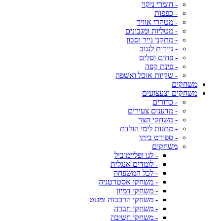
- חומרי ניקוי
- כפפות
- מטהרי אוויר
- מטליות ומגבונים
- מתקני נייר וסבון
- ניירות לנגוב
- פחים וסלים
- פינת קפה
- שקיות אוכל ואשפה
משחקים
משחקים וצעצועים
- כדורים
- מדענים צעירים
- משחקי חצר
- מתנות לימי הולדת
- ספורט ביתי
משחקים
- לגו ופליימוביל
- לומדים אנגלית
- לכל המשפחה
- משחקי אסטרטגיה
- משחקי דמיון
- משחקי הרכבות ומגנט
- משחקי חברה
- משחקי חשיבה