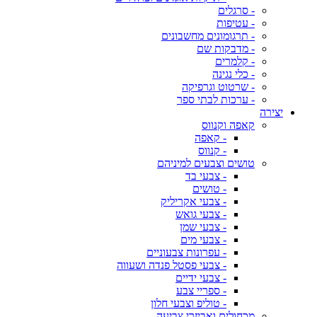
- סרגלים
- עטיפות
- תרגומונים מחשבונים
- מדבקות שם
- קלמרים
- כלי נגינה
- שרטוט וגרפיקה
- ערכות לבתי ספר
יצירה
קאפה וקנווס
- קאפה
- קנווס
טושים וצבעים למיניהם
- צבעי בד
- טושים
- צבעי אקריליק
- צבעי גואש
- צבעי שמן
- צבעי מים
- עפרונות צבעוניים
- צבעי פסטל פנדה ושעווה
- צבעי ידיים
- ספריי צבע
- טוליפ וצבעי חלון
מכחולים ואביזרי צביעה