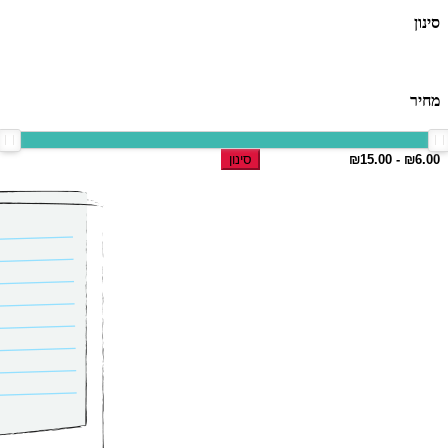
סינון
מחיר
סינון