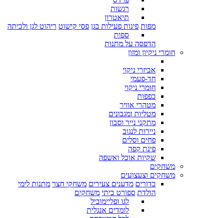
רגשות
תיאטרון
מפות
פינות פעילות בגן
פסי קישוט
ריהוט לגן ולכיתה
ספות
הדפסה על מתנות
חומרי ניקיון ומזון
אביזרי ניקוי
חד-פעמי
חומרי ניקוי
כפפות
מטהרי אוויר
מטליות ומגבונים
מתקני נייר וסבון
ניירות לנגוב
פחים וסלים
פינת קפה
שקיות אוכל ואשפה
משחקים
משחקים וצעצועים
כדורים
מדענים צעירים
משחקי חצר
מתנות לימי
הולדת
ספורט ביתי
משחקים
לגו ופליימוביל
לומדים אנגלית