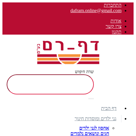
התחברות
dafram.online@gmail.com
אודות
צרו קשר
תקנון
שדה חיפוש
דף הבית
גני ילדים ומוסדות חינוך
אחסון לגני ילדים
חגים ונושאים נלמדים