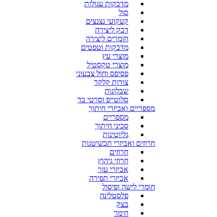
מדבקות עגולות
סול
קעקועי נצנצים
דבק ליצירה
חומרים ליצירה
מדבקות וטפטים
מוצרי עץ
מוצרי טקסטיל
פסיפס וחול צבעוני
צורות קלקר
שבלונות
סלוטייפ וסרטי בד
מספריים ואביזרי חיתוך
מספריים
סכיני חיתוך
גליוטינות
חרוזים ואביזרי תכשיטנות
חרוזים
חרוזי גיהוץ
אביזרי עזר
אביזרי תפירה
חומרי לישה ופיסול
פלסטלינה
בצק
חימר