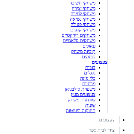
משחקי חשיבה
משחקי יצירה
משחקי למידה
משחקי נשיאה
משחקי פעולה
משחקי קלפים
משחקים דידקטיים
משחקים קלאסיים
פאזלים
קוביות משחק
קוסמים
צעצועים
בובות
גלגלים
כלי נגינה
מכוניות
משפחת סילבניאן
צעצועים מעץ
שולחנות משחק
שונות
תינוקות ופעוטות
צעצועים
ציוד לבית ספר