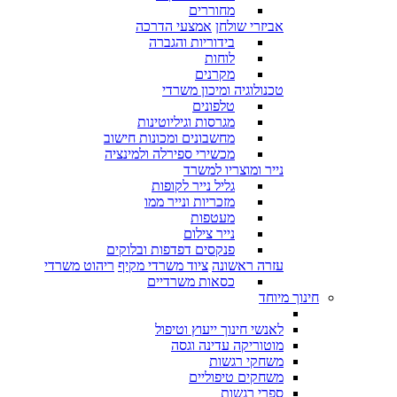
מחוררים
אביזרי שולחן
אמצעי הדרכה
בידוריות והגברה
לוחות
מקרנים
טכנולוגיה ומיכון משרדי
טלפונים
מגרסות וגיליוטינות
מחשבונים ומכונות חישוב
מכשירי ספירלה ולמינציה
נייר ומוצריו למשרד
גליל נייר לקופות
מזכריות ונייר ממו
מעטפות
נייר צילום
פנקסים דפדפות ובלוקים
עזרה ראשונה
ציוד משרדי מקיף
ריהוט משרדי
כסאות משרדיים
חינוך מיוחד
לאנשי חינוך ייעוץ וטיפול
מוטוריקה עדינה וגסה
משחקי רגשות
משחקים טיפוליים
ספרי רגשות