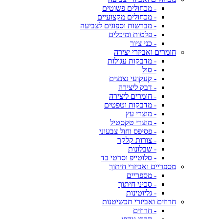
- מכחולים פשוטים
- מכחולים מקצועיים
- מברשות וספוגים לצביעה
- פלטות ומיכלים
- כני ציור
חומרים ואביזרי יצירה
- מדבקות עגולות
- סול
- קעקועי נצנצים
- דבק ליצירה
- חומרים ליצירה
- מדבקות וטפטים
- מוצרי עץ
- מוצרי טקסטיל
- פסיפס וחול צבעוני
- צורות קלקר
- שבלונות
- סלוטייפ וסרטי בד
מספריים ואביזרי חיתוך
- מספריים
- סכיני חיתוך
- גליוטינות
חרוזים ואביזרי תכשיטנות
- חרוזים