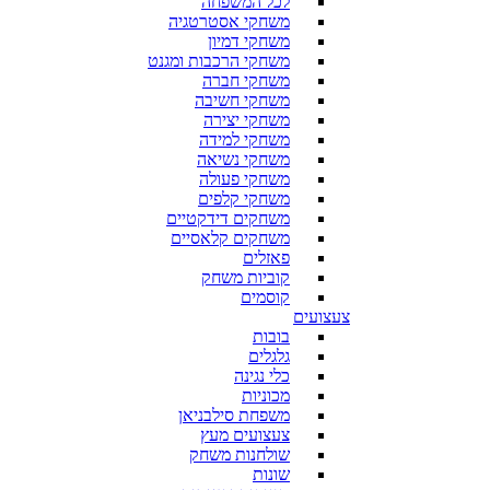
לכל המשפחה
משחקי אסטרטגיה
משחקי דמיון
משחקי הרכבות ומגנט
משחקי חברה
משחקי חשיבה
משחקי יצירה
משחקי למידה
משחקי נשיאה
משחקי פעולה
משחקי קלפים
משחקים דידקטיים
משחקים קלאסיים
פאזלים
קוביות משחק
קוסמים
צעצועים
בובות
גלגלים
כלי נגינה
מכוניות
משפחת סילבניאן
צעצועים מעץ
שולחנות משחק
שונות