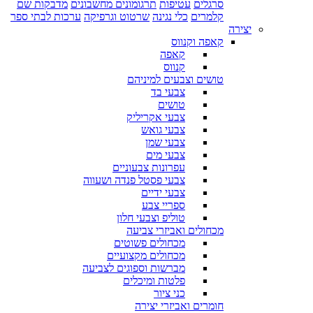
סרגלים
עטיפות
תרגומונים מחשבונים
מדבקות שם
קלמרים
כלי נגינה
שרטוט וגרפיקה
ערכות לבתי ספר
יצירה
קאפה וקנווס
קאפה
קנווס
טושים וצבעים למיניהם
צבעי בד
טושים
צבעי אקריליק
צבעי גואש
צבעי שמן
צבעי מים
עפרונות צבעוניים
צבעי פסטל פנדה ושעווה
צבעי ידיים
ספריי צבע
טוליפ וצבעי חלון
מכחולים ואביזרי צביעה
מכחולים פשוטים
מכחולים מקצועיים
מברשות וספוגים לצביעה
פלטות ומיכלים
כני ציור
חומרים ואביזרי יצירה