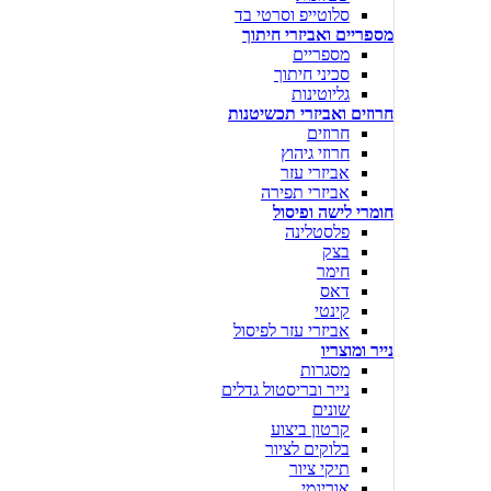
סלוטייפ וסרטי בד
מספריים ואביזרי חיתוך
מספריים
סכיני חיתוך
גליוטינות
חרוזים ואביזרי תכשיטנות
חרוזים
חרוזי גיהוץ
אביזרי עזר
אביזרי תפירה
חומרי לישה ופיסול
פלסטלינה
בצק
חימר
דאס
קינטי
אביזרי עזר לפיסול
נייר ומוצריו
מסגרות
נייר ובריסטול גדלים
שונים
קרטון ביצוע
בלוקים לציור
תיקי ציור
אוריגמי