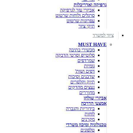
גרפיקה ואדריכלות
אביזרי עזר לגרפיקה
סרגלים ולוחות שרטוט
עפרונות שרטוט
תיקי ציור
ציוד למשרד
MUST HAVE
מכשירי כתיבה
סלוטייפ וסרטי הדבקה
שמרדפים
גומיות
דפים ושות'
שדכנים וסיכות
תיוק וקלסרים
נעצים מהדקים
מחוררים
אביזרי שולחן
אמצעי הדרכה
בידוריות והגברה
לוחות
מקרנים
טכנולוגיה ומיכון משרדי
טלפונים