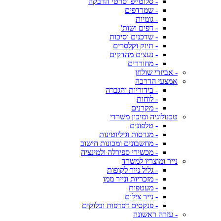
- סלוטייפ וסרטי הדבקה
- שמרדפים
- גומיות
- דפים ושות'
- שדכנים וסיכות
- תיוק וקלסרים
- נעצים מהדקים
- מחוררים
- אביזרי שולחן
אמצעי הדרכה
- בידוריות והגברה
- לוחות
- מקרנים
טכנולוגיה ומיכון משרדי
- טלפונים
- מגרסות וגיליוטינות
- מחשבונים ומכונות חישוב
- מכשירי ספירלה ולמינציה
נייר ומוצריו למשרד
- גליל נייר לקופות
- מזכריות ונייר ממו
- מעטפות
- נייר צילום
- פנקסים דפדפות ובלוקים
- עזרה ראשונה