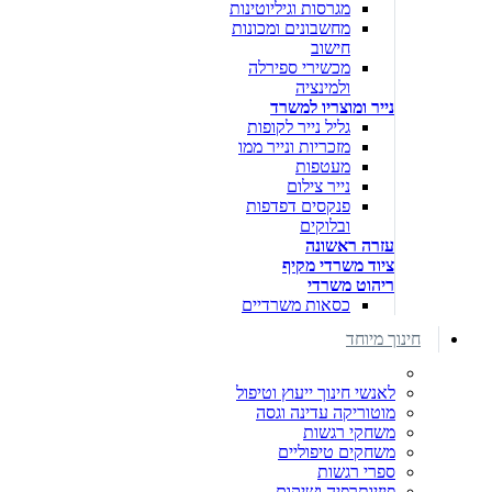
מגרסות וגיליוטינות
מחשבונים ומכונות
חישוב
מכשירי ספירלה
ולמינציה
נייר ומוצריו למשרד
גליל נייר לקופות
מזכריות ונייר ממו
מעטפות
נייר צילום
פנקסים דפדפות
ובלוקים
עזרה ראשונה
ציוד משרדי מקיף
ריהוט משרדי
כסאות משרדיים
חינוך מיוחד
לאנשי חינוך ייעוץ וטיפול
מוטוריקה עדינה וגסה
משחקי רגשות
משחקים טיפוליים
ספרי רגשות
פיזיותרפיה ושיקום