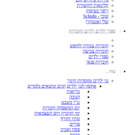
קלינאות תקשורת
ריפוי בעיסוק
שובי - Schubi
שלי זאנטקרן
ספרי ילדים ילדים וחוברות
חוברות עבודה לחופש
חוברות צביעה
ספרי ילדים
חוברות פנאי
עוד...
גני ילדים ומוסדות חינוך
אחסון לגני ילדים
חגים ונושאים נלמדים
בריאות
חנוכה
ט"ו בשבט
יום המשפחה וחברות
ימי הזיכרון ויום העצמאות
סתיו וחורף
פורים
פסח ואביב
פרדס