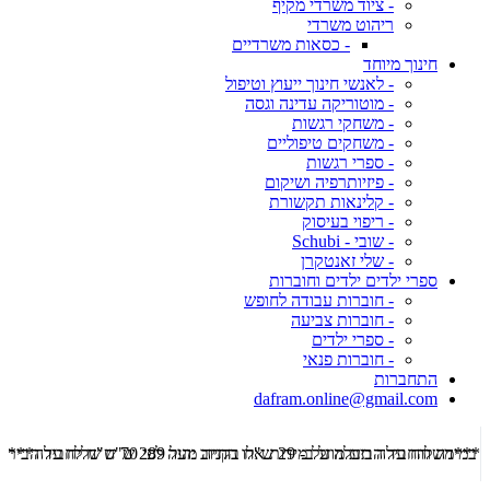
- ציוד משרדי מקיף
ריהוט משרדי
- כסאות משרדיים
חינוך מיוחד
- לאנשי חינוך ייעוץ וטיפול
- מוטוריקה עדינה וגסה
- משחקי רגשות
- משחקים טיפוליים
- ספרי רגשות
- פיזיותרפיה ושיקום
- קלינאות תקשורת
- ריפוי בעיסוק
- שובי - Schubi
- שלי זאנטקרן
ספרי ילדים ילדים וחוברות
- חוברות עבודה לחופש
- חוברות צביעה
- ספרי ילדים
- חוברות פנאי
התחברות
dafram.online@gmail.com
***משלוח עד הבית מוזל ב- 29 ש"ח בקניה מעל 289 ש"ח שליח עד הבית ***
***מש