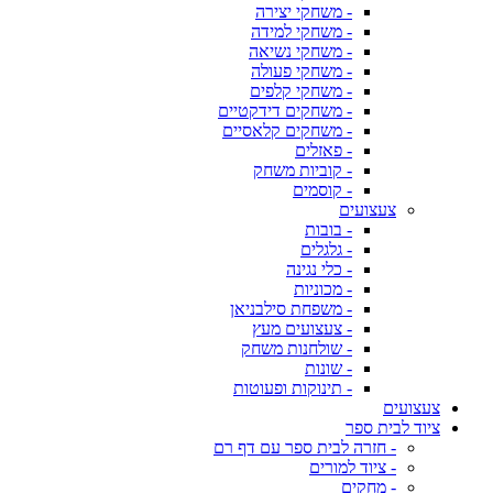
- משחקי יצירה
- משחקי למידה
- משחקי נשיאה
- משחקי פעולה
- משחקי קלפים
- משחקים דידקטיים
- משחקים קלאסיים
- פאזלים
- קוביות משחק
- קוסמים
צעצועים
- בובות
- גלגלים
- כלי נגינה
- מכוניות
- משפחת סילבניאן
- צעצועים מעץ
- שולחנות משחק
- שונות
- תינוקות ופעוטות
צעצועים
ציוד לבית ספר
- חזרה לבית ספר עם דף רם
- ציוד למורים
- מחקים