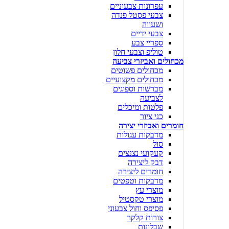
עפרונות צבעוניים
צבעי פסטל פנדה
ושעווה
צבעי ידיים
ספריי צבע
טוליפ וצבעי חלון
מכחולים ואביזרי צביעה
מכחולים פשוטים
מכחולים מקצועיים
מברשות וספוגים
לצביעה
פלטות ומיכלים
כני ציור
חומרים ואביזרי יצירה
מדבקות עגולות
סול
קעקועי נצנצים
דבק ליצירה
חומרים ליצירה
מדבקות וטפטים
מוצרי עץ
מוצרי טקסטיל
פסיפס וחול צבעוני
צורות קלקר
שבלונות