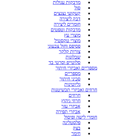
מדבקות עגולות
סול
קעקועי נצנצים
דבק ליצירה
חומרים ליצירה
מדבקות וטפטים
מוצרי עץ
מוצרי טקסטיל
פסיפס וחול צבעוני
צורות קלקר
שבלונות
סלוטייפ וסרטי בד
מספריים ואביזרי חיתוך
מספריים
סכיני חיתוך
גליוטינות
חרוזים ואביזרי תכשיטנות
חרוזים
חרוזי גיהוץ
אביזרי עזר
אביזרי תפירה
חומרי לישה ופיסול
פלסטלינה
בצק
חימר