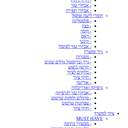
- חרוזי גיהוץ
- אביזרי עזר
- אביזרי תפירה
חומרי לישה ופיסול
- פלסטלינה
- בצק
- חימר
- דאס
- קינטי
- אביזרי עזר לפיסול
נייר ומוצריו
- מסגרות
- נייר ובריסטול גדלים שונים
- קרטון ביצוע
- בלוקים לציור
- תיקי ציור
- אוריגמי
גרפיקה ואדריכלות
- אביזרי עזר לגרפיקה
- סרגלים ולוחות שרטוט
- עפרונות שרטוט
- תיקי ציור
ציוד למשרד
MUST HAVE
- מכשירי כתיבה