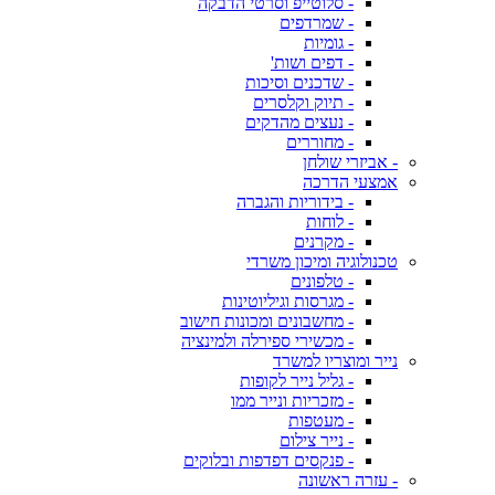
- סלוטייפ וסרטי הדבקה
- שמרדפים
- גומיות
- דפים ושות'
- שדכנים וסיכות
- תיוק וקלסרים
- נעצים מהדקים
- מחוררים
- אביזרי שולחן
אמצעי הדרכה
- בידוריות והגברה
- לוחות
- מקרנים
טכנולוגיה ומיכון משרדי
- טלפונים
- מגרסות וגיליוטינות
- מחשבונים ומכונות חישוב
- מכשירי ספירלה ולמינציה
נייר ומוצריו למשרד
- גליל נייר לקופות
- מזכריות ונייר ממו
- מעטפות
- נייר צילום
- פנקסים דפדפות ובלוקים
- עזרה ראשונה