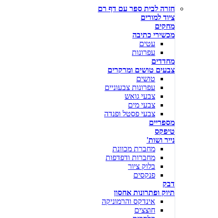
חזרה לבית ספר עם דף רם
ציוד למורים
מחקים
מכשירי כתיבה
עטים
עפרונות
מחדדים
צבעים טושים ומרקרים
טושים
עפרונות צבעוניים
צבעי גואש
צבעי מים
צבעי פסטל ופנדה
מספריים
טיפקס
נייר ושות'
מחברת מכוונת
מחברות ודפדפות
בלוק ציור
פנקסים
דבק
תיוק ופתרונות אחסון
אינדקס והרמוניקה
חוצצים