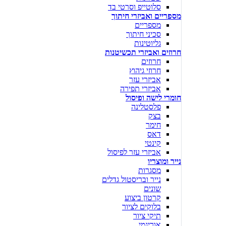
סלוטייפ וסרטי בד
מספריים ואביזרי חיתוך
מספריים
סכיני חיתוך
גליוטינות
חרוזים ואביזרי תכשיטנות
חרוזים
חרוזי גיהוץ
אביזרי עזר
אביזרי תפירה
חומרי לישה ופיסול
פלסטלינה
בצק
חימר
דאס
קינטי
אביזרי עזר לפיסול
נייר ומוצריו
מסגרות
נייר ובריסטול גדלים
שונים
קרטון ביצוע
בלוקים לציור
תיקי ציור
אוריגמי