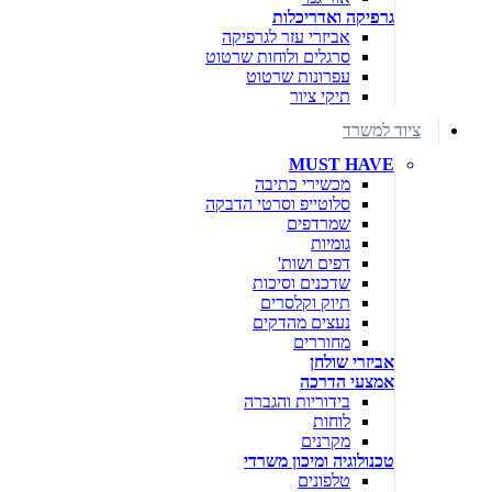
גרפיקה ואדריכלות
אביזרי עזר לגרפיקה
סרגלים ולוחות שרטוט
עפרונות שרטוט
תיקי ציור
ציוד למשרד
MUST HAVE
מכשירי כתיבה
סלוטייפ וסרטי הדבקה
שמרדפים
גומיות
דפים ושות'
שדכנים וסיכות
תיוק וקלסרים
נעצים מהדקים
מחוררים
אביזרי שולחן
אמצעי הדרכה
בידוריות והגברה
לוחות
מקרנים
טכנולוגיה ומיכון משרדי
טלפונים