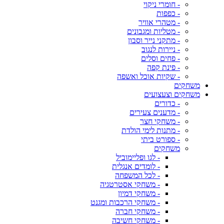
- חומרי ניקוי
- כפפות
- מטהרי אוויר
- מטליות ומגבונים
- מתקני נייר וסבון
- ניירות לנגוב
- פחים וסלים
- פינת קפה
- שקיות אוכל ואשפה
משחקים
משחקים וצעצועים
- כדורים
- מדענים צעירים
- משחקי חצר
- מתנות לימי הולדת
- ספורט ביתי
משחקים
- לגו ופליימוביל
- לומדים אנגלית
- לכל המשפחה
- משחקי אסטרטגיה
- משחקי דמיון
- משחקי הרכבות ומגנט
- משחקי חברה
- משחקי חשיבה