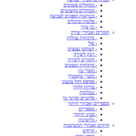
- מכחולים פשוטים
- מכחולים מקצועיים
- מברשות וספוגים לצביעה
- פלטות ומיכלים
- כני ציור
חומרים ואביזרי יצירה
- מדבקות עגולות
- סול
- קעקועי נצנצים
- דבק ליצירה
- חומרים ליצירה
- מדבקות וטפטים
- מוצרי עץ
- מוצרי טקסטיל
- פסיפס וחול צבעוני
- צורות קלקר
- שבלונות
- סלוטייפ וסרטי בד
מספריים ואביזרי חיתוך
- מספריים
- סכיני חיתוך
- גליוטינות
חרוזים ואביזרי תכשיטנות
- חרוזים