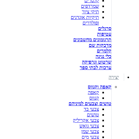
קלסרים
שמרדפים
תיקי ציור
תיקיות אוגדנים
ופולדרים
סרגלים
עטיפות
תרגומונים מחשבונים
מדבקות שם
קלמרים
כלי נגינה
שרטוט וגרפיקה
ערכות לבתי ספר
יצירה
קאפה וקנווס
קאפה
קנווס
טושים וצבעים למיניהם
צבעי בד
טושים
צבעי אקריליק
צבעי גואש
צבעי שמן
צבעי מים