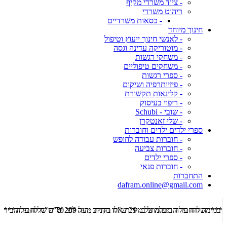
- ציוד משרדי מקיף
ריהוט משרדי
- כסאות משרדיים
חינוך מיוחד
- לאנשי חינוך ייעוץ וטיפול
- מוטוריקה עדינה וגסה
- משחקי רגשות
- משחקים טיפוליים
- ספרי רגשות
- פיזיותרפיה ושיקום
- קלינאות תקשורת
- ריפוי בעיסוק
- שובי - Schubi
- שלי זאנטקרן
ספרי ילדים ילדים וחוברות
- חוברות עבודה לחופש
- חוברות צביעה
- ספרי ילדים
- חוברות פנאי
התחברות
dafram.online@gmail.com
***משלוח עד הבית מוזל ב- 29 ש"ח בקניה מעל 289 ש"ח שליח עד הבית ***
***מש