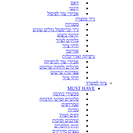
דאס
קינטי
אביזרי עזר לפיסול
נייר ומוצריו
מסגרות
נייר ובריסטול גדלים שונים
קרטון ביצוע
בלוקים לציור
תיקי ציור
אוריגמי
גרפיקה ואדריכלות
אביזרי עזר לגרפיקה
סרגלים ולוחות שרטוט
עפרונות שרטוט
תיקי ציור
ציוד למשרד
MUST HAVE
מכשירי כתיבה
סלוטייפ וסרטי הדבקה
שמרדפים
גומיות
דפים ושות'
שדכנים וסיכות
תיוק וקלסרים
נעצים מהדקים