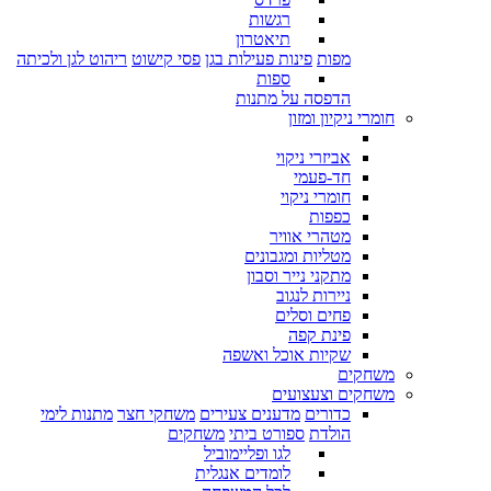
רגשות
תיאטרון
מפות
פינות פעילות בגן
פסי קישוט
ריהוט לגן ולכיתה
ספות
הדפסה על מתנות
חומרי ניקיון ומזון
אביזרי ניקוי
חד-פעמי
חומרי ניקוי
כפפות
מטהרי אוויר
מטליות ומגבונים
מתקני נייר וסבון
ניירות לנגוב
פחים וסלים
פינת קפה
שקיות אוכל ואשפה
משחקים
משחקים וצעצועים
כדורים
מדענים צעירים
משחקי חצר
מתנות לימי
הולדת
ספורט ביתי
משחקים
לגו ופליימוביל
לומדים אנגלית