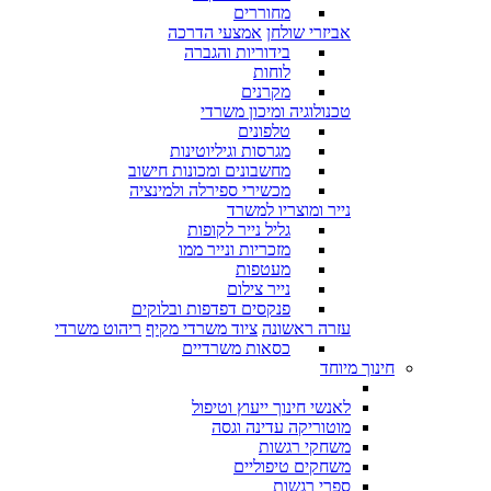
מחוררים
אביזרי שולחן
אמצעי הדרכה
בידוריות והגברה
לוחות
מקרנים
טכנולוגיה ומיכון משרדי
טלפונים
מגרסות וגיליוטינות
מחשבונים ומכונות חישוב
מכשירי ספירלה ולמינציה
נייר ומוצריו למשרד
גליל נייר לקופות
מזכריות ונייר ממו
מעטפות
נייר צילום
פנקסים דפדפות ובלוקים
עזרה ראשונה
ציוד משרדי מקיף
ריהוט משרדי
כסאות משרדיים
חינוך מיוחד
לאנשי חינוך ייעוץ וטיפול
מוטוריקה עדינה וגסה
משחקי רגשות
משחקים טיפוליים
ספרי רגשות