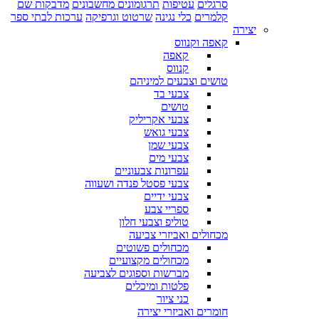
סרגלים
עטיפות
תרגומונים מחשבונים
מדבקות שם
קלמרים
כלי נגינה
שרטוט וגרפיקה
ערכות לבתי ספר
יצירה
קאפה וקנווס
קאפה
קנווס
טושים וצבעים למיניהם
צבעי בד
טושים
צבעי אקריליק
צבעי גואש
צבעי שמן
צבעי מים
עפרונות צבעוניים
צבעי פסטל פנדה ושעווה
צבעי ידיים
ספריי צבע
טוליפ וצבעי חלון
מכחולים ואביזרי צביעה
מכחולים פשוטים
מכחולים מקצועיים
מברשות וספוגים לצביעה
פלטות ומיכלים
כני ציור
חומרים ואביזרי יצירה