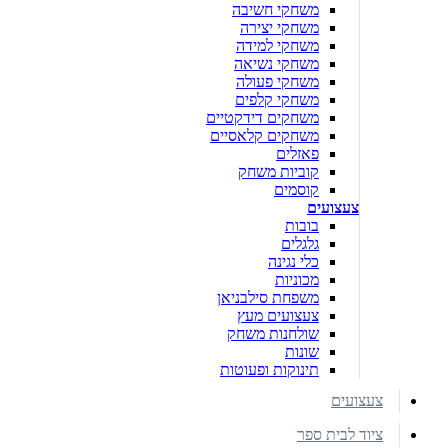
משחקי חשיבה
משחקי יצירה
משחקי למידה
משחקי נשיאה
משחקי פעולה
משחקי קלפים
משחקים דידקטיים
משחקים קלאסיים
פאזלים
קוביות משחק
קוסמים
צעצועים
בובות
גלגלים
כלי נגינה
מכוניות
משפחת סילבניאן
צעצועים מעץ
שולחנות משחק
שונות
תינוקות ופעוטות
צעצועים
ציוד לבית ספר