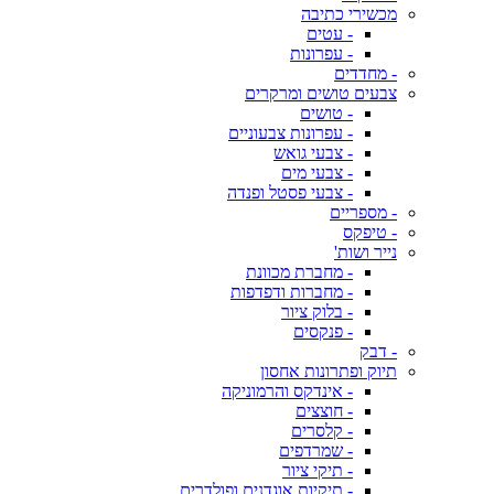
מכשירי כתיבה
- עטים
- עפרונות
- מחדדים
צבעים טושים ומרקרים
- טושים
- עפרונות צבעוניים
- צבעי גואש
- צבעי מים
- צבעי פסטל ופנדה
- מספריים
- טיפקס
נייר ושות'
- מחברת מכוונת
- מחברות ודפדפות
- בלוק ציור
- פנקסים
- דבק
תיוק ופתרונות אחסון
- אינדקס והרמוניקה
- חוצצים
- קלסרים
- שמרדפים
- תיקי ציור
- תיקיות אוגדנים ופולדרים