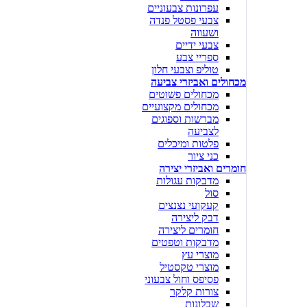
עפרונות צבעוניים
צבעי פסטל פנדה
ושעווה
צבעי ידיים
ספריי צבע
טוליפ וצבעי חלון
מכחולים ואביזרי צביעה
מכחולים פשוטים
מכחולים מקצועיים
מברשות וספוגים
לצביעה
פלטות ומיכלים
כני ציור
חומרים ואביזרי יצירה
מדבקות עגולות
סול
קעקועי נצנצים
דבק ליצירה
חומרים ליצירה
מדבקות וטפטים
מוצרי עץ
מוצרי טקסטיל
פסיפס וחול צבעוני
צורות קלקר
שבלונות