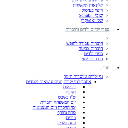
קלינאות תקשורת
ריפוי בעיסוק
שובי - Schubi
שלי זאנטקרן
ספרי ילדים ילדים וחוברות
חוברות עבודה לחופש
חוברות צביעה
ספרי ילדים
חוברות פנאי
עוד...
גני ילדים ומוסדות חינוך
אחסון לגני ילדים
חגים ונושאים נלמדים
בריאות
חנוכה
ט"ו בשבט
יום המשפחה וחברות
ימי הזיכרון ויום העצמאות
סתיו וחורף
פורים
פסח ואביב
פרדס