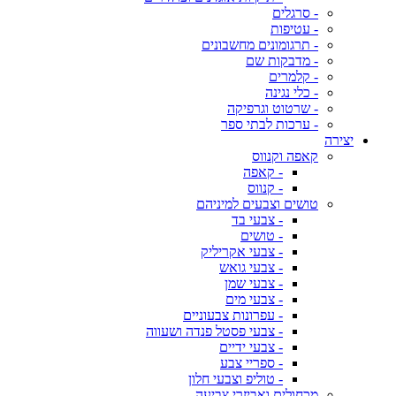
- סרגלים
- עטיפות
- תרגומונים מחשבונים
- מדבקות שם
- קלמרים
- כלי נגינה
- שרטוט וגרפיקה
- ערכות לבתי ספר
יצירה
קאפה וקנווס
- קאפה
- קנווס
טושים וצבעים למיניהם
- צבעי בד
- טושים
- צבעי אקריליק
- צבעי גואש
- צבעי שמן
- צבעי מים
- עפרונות צבעוניים
- צבעי פסטל פנדה ושעווה
- צבעי ידיים
- ספריי צבע
- טוליפ וצבעי חלון
מכחולים ואביזרי צביעה