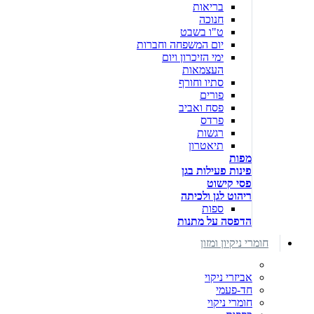
בריאות
חנוכה
ט"ו בשבט
יום המשפחה וחברות
ימי הזיכרון ויום
העצמאות
סתיו וחורף
פורים
פסח ואביב
פרדס
רגשות
תיאטרון
מפות
פינות פעילות בגן
פסי קישוט
ריהוט לגן ולכיתה
ספות
הדפסה על מתנות
חומרי ניקיון ומזון
אביזרי ניקוי
חד-פעמי
חומרי ניקוי