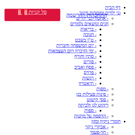
דף הבית
סל קניות
0
0
גני ילדים ומוסדות חינוך
התחברות \ הרשמה
- אחסון לגני ילדים
חגים ונושאים נלמדים
- בריאות
- חנוכה
- ט"ו בשבט
- יום המשפחה וחברות
- ימי הזיכרון ויום העצמאות
- סתיו וחורף
- פורים
- פסח ואביב
- פרדס
- רגשות
- תיאטרון
- מפות
- פינות פעילות בגן
- פסי קישוט
ריהוט לגן ולכיתה
- ספות
- הדפסה על מתנות
חומרי ניקיון ומזון
- אביזרי ניקוי
- חד-פעמי