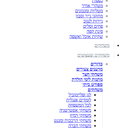
כפפות
מטהרי אוויר
מטליות ומגבונים
מתקני נייר וסבון
ניירות לנגוב
פחים וסלים
פינת קפה
שקיות אוכל ואשפה
משחקים
משחקים וצעצועים
כדורים
מדענים צעירים
משחקי חצר
מתנות לימי הולדת
ספורט ביתי
משחקים
לגו ופליימוביל
לומדים אנגלית
לכל המשפחה
משחקי אסטרטגיה
משחקי דמיון
משחקי הרכבות ומגנט
משחקי חברה