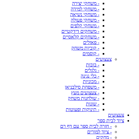
- משחקי יצירה
- משחקי למידה
- משחקי נשיאה
- משחקי פעולה
- משחקי קלפים
- משחקים דידקטיים
- משחקים קלאסיים
- פאזלים
- קוביות משחק
- קוסמים
צעצועים
- בובות
- גלגלים
- כלי נגינה
- מכוניות
- משפחת סילבניאן
- צעצועים מעץ
- שולחנות משחק
- שונות
- תינוקות ופעוטות
צעצועים
ציוד לבית ספר
- חזרה לבית ספר עם דף רם
- ציוד למורים
- מחקים