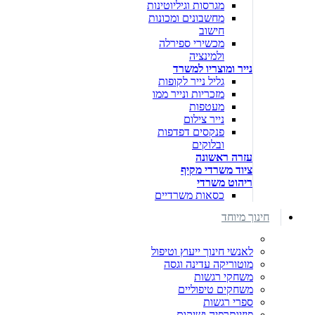
מגרסות וגיליוטינות
מחשבונים ומכונות
חישוב
מכשירי ספירלה
ולמינציה
נייר ומוצריו למשרד
גליל נייר לקופות
מזכריות ונייר ממו
מעטפות
נייר צילום
פנקסים דפדפות
ובלוקים
עזרה ראשונה
ציוד משרדי מקיף
ריהוט משרדי
כסאות משרדיים
חינוך מיוחד
לאנשי חינוך ייעוץ וטיפול
מוטוריקה עדינה וגסה
משחקי רגשות
משחקים טיפוליים
ספרי רגשות
פיזיותרפיה ושיקום