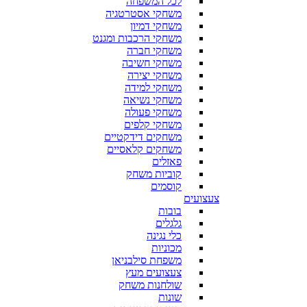
לכל המשפחה
משחקי אסטרטגיה
משחקי דמיון
משחקי הרכבות ומגנט
משחקי חברה
משחקי חשיבה
משחקי יצירה
משחקי למידה
משחקי נשיאה
משחקי פעולה
משחקי קלפים
משחקים דידקטיים
משחקים קלאסיים
פאזלים
קוביות משחק
קוסמים
צעצועים
בובות
גלגלים
כלי נגינה
מכוניות
משפחת סילבניאן
צעצועים מעץ
שולחנות משחק
שונות