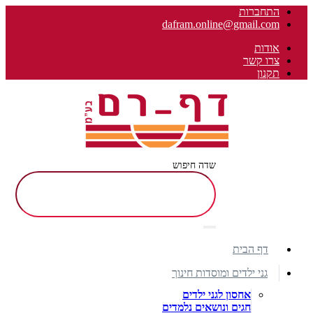
התחברות
dafram.online@gmail.com
אודות
צרו קשר
תקנון
שדה חיפוש
דף הבית
גני ילדים ומוסדות חינוך
אחסון לגני ילדים
חגים ונושאים נלמדים