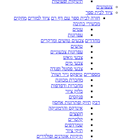
תינוקות ופעוטות
צעצועים
ציוד לבית ספר
חזרה לבית ספר עם דף רם
ציוד למורים
מחקים
מכשירי כתיבה
עטים
עפרונות
מחדדים
צבעים טושים ומרקרים
טושים
עפרונות צבעוניים
צבעי גואש
צבעי מים
צבעי פסטל ופנדה
מספריים
טיפקס
נייר ושות'
מחברת מכוונת
מחברות ודפדפות
בלוק ציור
פנקסים
דבק
תיוק ופתרונות אחסון
אינדקס והרמוניקה
חוצצים
קלסרים
שמרדפים
תיקי ציור
תיקיות אוגדנים ופולדרים