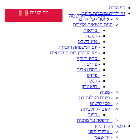
דף הבית
סל קניות
0
0
גני ילדים ומוסדות חינוך
התחברות \ הרשמה
- אחסון לגני ילדים
חגים ונושאים נלמדים
- בריאות
- חנוכה
- ט"ו בשבט
- יום המשפחה וחברות
- ימי הזיכרון ויום העצמאות
- סתיו וחורף
- פורים
- פסח ואביב
- פרדס
- רגשות
- תיאטרון
- מפות
- פינות פעילות בגן
- פסי קישוט
ריהוט לגן ולכיתה
- ספות
- הדפסה על מתנות
חומרי ניקיון ומזון
- אביזרי ניקוי
- חד-פעמי