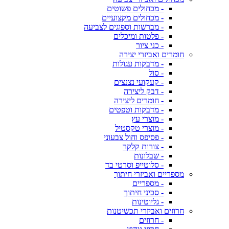
- מכחולים פשוטים
- מכחולים מקצועיים
- מברשות וספוגים לצביעה
- פלטות ומיכלים
- כני ציור
חומרים ואביזרי יצירה
- מדבקות עגולות
- סול
- קעקועי נצנצים
- דבק ליצירה
- חומרים ליצירה
- מדבקות וטפטים
- מוצרי עץ
- מוצרי טקסטיל
- פסיפס וחול צבעוני
- צורות קלקר
- שבלונות
- סלוטייפ וסרטי בד
מספריים ואביזרי חיתוך
- מספריים
- סכיני חיתוך
- גליוטינות
חרוזים ואביזרי תכשיטנות
- חרוזים