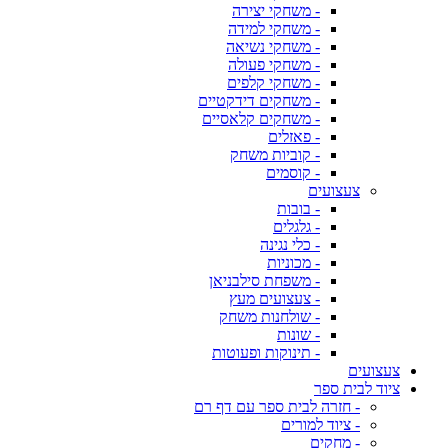
- משחקי יצירה
- משחקי למידה
- משחקי נשיאה
- משחקי פעולה
- משחקי קלפים
- משחקים דידקטיים
- משחקים קלאסיים
- פאזלים
- קוביות משחק
- קוסמים
צעצועים
- בובות
- גלגלים
- כלי נגינה
- מכוניות
- משפחת סילבניאן
- צעצועים מעץ
- שולחנות משחק
- שונות
- תינוקות ופעוטות
צעצועים
ציוד לבית ספר
- חזרה לבית ספר עם דף רם
- ציוד למורים
- מחקים