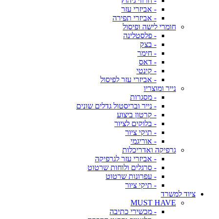
- חרוזי גיהוץ
- אביזרי עזר
- אביזרי תפירה
חומרי לישה ופיסול
- פלסטלינה
- בצק
- חימר
- דאס
- קינטי
- אביזרי עזר לפיסול
נייר ומוצריו
- מסגרות
- נייר ובריסטול גדלים שונים
- קרטון ביצוע
- בלוקים לציור
- תיקי ציור
- אוריגמי
גרפיקה ואדריכלות
- אביזרי עזר לגרפיקה
- סרגלים ולוחות שרטוט
- עפרונות שרטוט
- תיקי ציור
ציוד למשרד
MUST HAVE
- מכשירי כתיבה