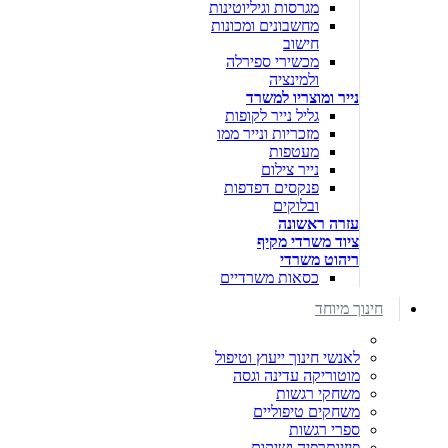
מגרסות וגיליוטינות
מחשבונים ומכונות
חישוב
מכשירי ספירלה
ולמינציה
נייר ומוצריו למשרד
גליל נייר לקופות
מזכריות ונייר ממו
מעטפות
נייר צילום
פנקסים דפדפות
ובלוקים
עזרה ראשונה
ציוד משרדי מקיף
ריהוט משרדי
כסאות משרדיים
חינוך מיוחד
לאנשי חינוך ייעוץ וטיפול
מוטוריקה עדינה וגסה
משחקי רגשות
משחקים טיפוליים
ספרי רגשות
פיזיותרפיה ושיקום