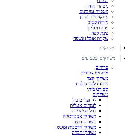
כפפות
מטהרי אוויר
מטליות ומגבונים
מתקני נייר וסבון
ניירות לנגוב
פחים וסלים
פינת קפה
שקיות אוכל ואשפה
משחקים
משחקים וצעצועים
כדורים
מדענים צעירים
משחקי חצר
מתנות לימי הולדת
ספורט ביתי
משחקים
לגו ופליימוביל
לומדים אנגלית
לכל המשפחה
משחקי אסטרטגיה
משחקי דמיון
משחקי הרכבות ומגנט
משחקי חברה