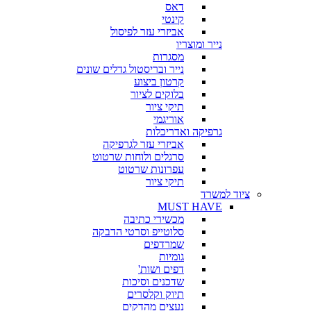
דאס
קינטי
אביזרי עזר לפיסול
נייר ומוצריו
מסגרות
נייר ובריסטול גדלים שונים
קרטון ביצוע
בלוקים לציור
תיקי ציור
אוריגמי
גרפיקה ואדריכלות
אביזרי עזר לגרפיקה
סרגלים ולוחות שרטוט
עפרונות שרטוט
תיקי ציור
ציוד למשרד
MUST HAVE
מכשירי כתיבה
סלוטייפ וסרטי הדבקה
שמרדפים
גומיות
דפים ושות'
שדכנים וסיכות
תיוק וקלסרים
נעצים מהדקים