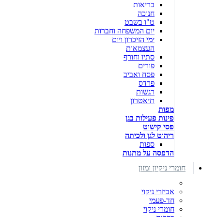
בריאות
חנוכה
ט"ו בשבט
יום המשפחה וחברות
ימי הזיכרון ויום
העצמאות
סתיו וחורף
פורים
פסח ואביב
פרדס
רגשות
תיאטרון
מפות
פינות פעילות בגן
פסי קישוט
ריהוט לגן ולכיתה
ספות
הדפסה על מתנות
חומרי ניקיון ומזון
אביזרי ניקוי
חד-פעמי
חומרי ניקוי