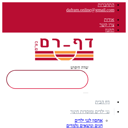
התחברות
dafram.online@gmail.com
אודות
צרו קשר
תקנון
שדה חיפוש
דף הבית
גני ילדים ומוסדות חינוך
אחסון לגני ילדים
חגים ונושאים נלמדים