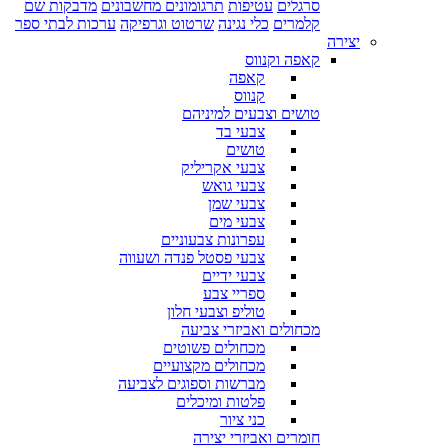
סרגלים
עטיפות
תרגומונים מחשבונים
מדבקות שם
קלמרים
כלי נגינה
שרטוט וגרפיקה
ערכות לבתי ספר
יצירה
קאפה וקנווס
קאפה
קנווס
טושים וצבעים למיניהם
צבעי בד
טושים
צבעי אקריליק
צבעי גואש
צבעי שמן
צבעי מים
עפרונות צבעוניים
צבעי פסטל פנדה ושעווה
צבעי ידיים
ספריי צבע
טוליפ וצבעי חלון
מכחולים ואביזרי צביעה
מכחולים פשוטים
מכחולים מקצועיים
מברשות וספוגים לצביעה
פלטות ומיכלים
כני ציור
חומרים ואביזרי יצירה