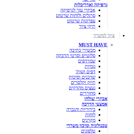
גרפיקה ואדריכלות
אביזרי עזר לגרפיקה
סרגלים ולוחות שרטוט
עפרונות שרטוט
תיקי ציור
ציוד למשרד
MUST HAVE
מכשירי כתיבה
סלוטייפ וסרטי הדבקה
שמרדפים
גומיות
דפים ושות'
שדכנים וסיכות
תיוק וקלסרים
נעצים מהדקים
מחוררים
אביזרי שולחן
אמצעי הדרכה
בידוריות והגברה
לוחות
מקרנים
טכנולוגיה ומיכון משרדי
טלפונים