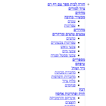
חזרה לבית ספר עם דף רם
ציוד למורים
מחקים
מכשירי כתיבה
עטים
עפרונות
מחדדים
צבעים טושים ומרקרים
טושים
עפרונות צבעוניים
צבעי גואש
צבעי מים
צבעי פסטל ופנדה
מספריים
טיפקס
נייר ושות'
מחברת מכוונת
מחברות ודפדפות
בלוק ציור
פנקסים
דבק
תיוק ופתרונות אחסון
אינדקס והרמוניקה
חוצצים