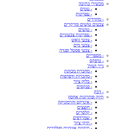
מכשירי כתיבה
- עטים
- עפרונות
- מחדדים
צבעים טושים ומרקרים
- טושים
- עפרונות צבעוניים
- צבעי גואש
- צבעי מים
- צבעי פסטל ופנדה
- מספריים
- טיפקס
נייר ושות'
- מחברת מכוונת
- מחברות ודפדפות
- בלוק ציור
- פנקסים
- דבק
תיוק ופתרונות אחסון
- אינדקס והרמוניקה
- חוצצים
- קלסרים
- שמרדפים
- תיקי ציור
- תיקיות אוגדנים ופולדרים