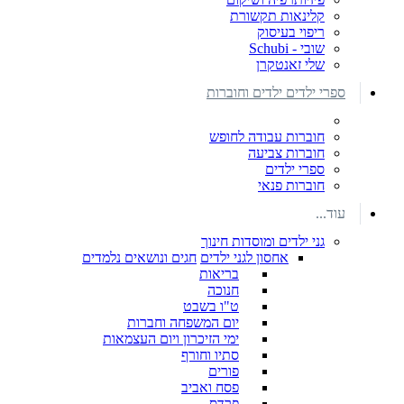
קלינאות תקשורת
ריפוי בעיסוק
שובי - Schubi
שלי זאנטקרן
ספרי ילדים ילדים וחוברות
חוברות עבודה לחופש
חוברות צביעה
ספרי ילדים
חוברות פנאי
עוד...
גני ילדים ומוסדות חינוך
אחסון לגני ילדים
חגים ונושאים נלמדים
בריאות
חנוכה
ט"ו בשבט
יום המשפחה וחברות
ימי הזיכרון ויום העצמאות
סתיו וחורף
פורים
פסח ואביב
פרדס