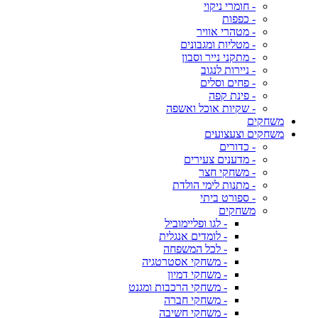
- חומרי ניקוי
- כפפות
- מטהרי אוויר
- מטליות ומגבונים
- מתקני נייר וסבון
- ניירות לנגוב
- פחים וסלים
- פינת קפה
- שקיות אוכל ואשפה
משחקים
משחקים וצעצועים
- כדורים
- מדענים צעירים
- משחקי חצר
- מתנות לימי הולדת
- ספורט ביתי
משחקים
- לגו ופליימוביל
- לומדים אנגלית
- לכל המשפחה
- משחקי אסטרטגיה
- משחקי דמיון
- משחקי הרכבות ומגנט
- משחקי חברה
- משחקי חשיבה