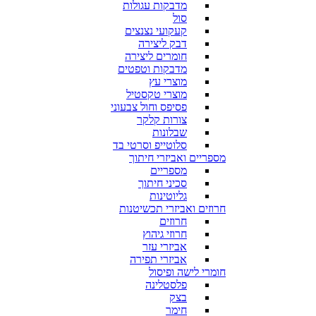
מדבקות עגולות
סול
קעקועי נצנצים
דבק ליצירה
חומרים ליצירה
מדבקות וטפטים
מוצרי עץ
מוצרי טקסטיל
פסיפס וחול צבעוני
צורות קלקר
שבלונות
סלוטייפ וסרטי בד
מספריים ואביזרי חיתוך
מספריים
סכיני חיתוך
גליוטינות
חרוזים ואביזרי תכשיטנות
חרוזים
חרוזי גיהוץ
אביזרי עזר
אביזרי תפירה
חומרי לישה ופיסול
פלסטלינה
בצק
חימר