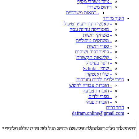
- ציוד משרדי מקיף
ריהוט משרדי
- כסאות משרדיים
חינוך מיוחד
- לאנשי חינוך ייעוץ וטיפול
- מוטוריקה עדינה וגסה
- משחקי רגשות
- משחקים טיפוליים
- ספרי רגשות
- פיזיותרפיה ושיקום
- קלינאות תקשורת
- ריפוי בעיסוק
- שובי - Schubi
- שלי זאנטקרן
ספרי ילדים ילדים וחוברות
- חוברות עבודה לחופש
- חוברות צביעה
- ספרי ילדים
- חוברות פנאי
התחברות
dafram.online@gmail.com
***משלוח עד הבית מוזל ב- 29 ש"ח בקניה מעל 289 ש"ח שליח עד הבית ***
***מש