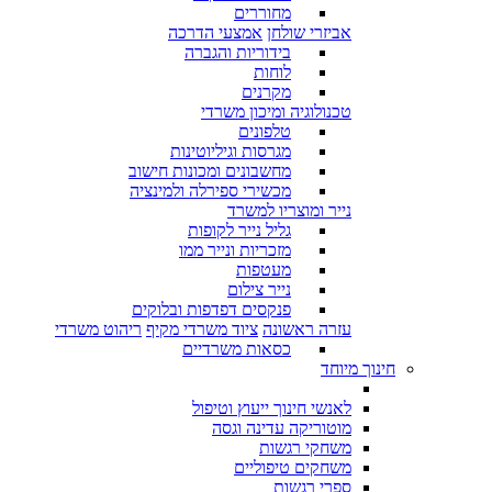
מחוררים
אביזרי שולחן
אמצעי הדרכה
בידוריות והגברה
לוחות
מקרנים
טכנולוגיה ומיכון משרדי
טלפונים
מגרסות וגיליוטינות
מחשבונים ומכונות חישוב
מכשירי ספירלה ולמינציה
נייר ומוצריו למשרד
גליל נייר לקופות
מזכריות ונייר ממו
מעטפות
נייר צילום
פנקסים דפדפות ובלוקים
עזרה ראשונה
ציוד משרדי מקיף
ריהוט משרדי
כסאות משרדיים
חינוך מיוחד
לאנשי חינוך ייעוץ וטיפול
מוטוריקה עדינה וגסה
משחקי רגשות
משחקים טיפוליים
ספרי רגשות