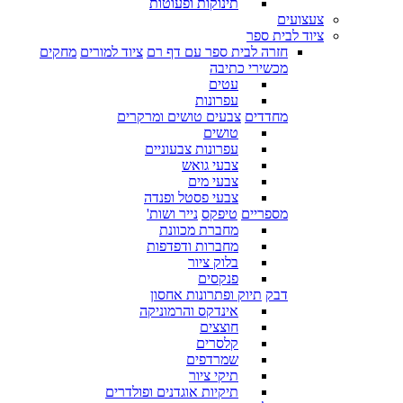
תינוקות ופעוטות
צעצועים
ציוד לבית ספר
חזרה לבית ספר עם דף רם
ציוד למורים
מחקים
מכשירי כתיבה
עטים
עפרונות
מחדדים
צבעים טושים ומרקרים
טושים
עפרונות צבעוניים
צבעי גואש
צבעי מים
צבעי פסטל ופנדה
מספריים
טיפקס
נייר ושות'
מחברת מכוונת
מחברות ודפדפות
בלוק ציור
פנקסים
דבק
תיוק ופתרונות אחסון
אינדקס והרמוניקה
חוצצים
קלסרים
שמרדפים
תיקי ציור
תיקיות אוגדנים ופולדרים