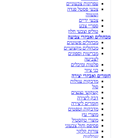
עפרונות צבעוניים
צבעי פסטל פנדה
ושעווה
צבעי ידיים
ספריי צבע
טוליפ וצבעי חלון
מכחולים ואביזרי צביעה
מכחולים פשוטים
מכחולים מקצועיים
מברשות וספוגים
לצביעה
פלטות ומיכלים
כני ציור
חומרים ואביזרי יצירה
מדבקות עגולות
סול
קעקועי נצנצים
דבק ליצירה
חומרים ליצירה
מדבקות וטפטים
מוצרי עץ
מוצרי טקסטיל
פסיפס וחול צבעוני
צורות קלקר
שבלונות