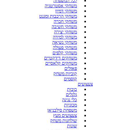
לכל המשפחה
משחקי אסטרטגיה
משחקי דמיון
משחקי הרכבות ומגנט
משחקי חברה
משחקי חשיבה
משחקי יצירה
משחקי למידה
משחקי נשיאה
משחקי פעולה
משחקי קלפים
משחקים דידקטיים
משחקים קלאסיים
פאזלים
קוביות משחק
קוסמים
צעצועים
בובות
גלגלים
כלי נגינה
מכוניות
משפחת סילבניאן
צעצועים מעץ
שולחנות משחק
שונות