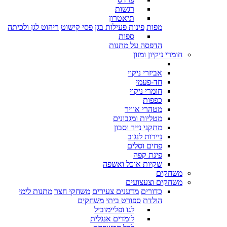
רגשות
תיאטרון
מפות
פינות פעילות בגן
פסי קישוט
ריהוט לגן ולכיתה
ספות
הדפסה על מתנות
חומרי ניקיון ומזון
אביזרי ניקוי
חד-פעמי
חומרי ניקוי
כפפות
מטהרי אוויר
מטליות ומגבונים
מתקני נייר וסבון
ניירות לנגוב
פחים וסלים
פינת קפה
שקיות אוכל ואשפה
משחקים
משחקים וצעצועים
כדורים
מדענים צעירים
משחקי חצר
מתנות לימי
הולדת
ספורט ביתי
משחקים
לגו ופליימוביל
לומדים אנגלית