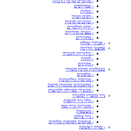
- סלוטייפ וסרטי הדבקה
- שמרדפים
- גומיות
- דפים ושות'
- שדכנים וסיכות
- תיוק וקלסרים
- נעצים מהדקים
- מחוררים
- אביזרי שולחן
אמצעי הדרכה
- בידוריות והגברה
- לוחות
- מקרנים
טכנולוגיה ומיכון משרדי
- טלפונים
- מגרסות וגיליוטינות
- מחשבונים ומכונות חישוב
- מכשירי ספירלה ולמינציה
נייר ומוצריו למשרד
- גליל נייר לקופות
- מזכריות ונייר ממו
- מעטפות
- נייר צילום
- פנקסים דפדפות ובלוקים
- עזרה ראשונה