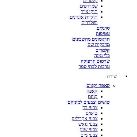
קלסרים
שמרדפים
תיקי ציור
תיקיות אוגדנים
ופולדרים
סרגלים
עטיפות
תרגומונים מחשבונים
מדבקות שם
קלמרים
כלי נגינה
שרטוט וגרפיקה
ערכות לבתי ספר
יצירה
קאפה וקנווס
קאפה
קנווס
טושים וצבעים למיניהם
צבעי בד
טושים
צבעי אקריליק
צבעי גואש
צבעי שמן
צבעי מים