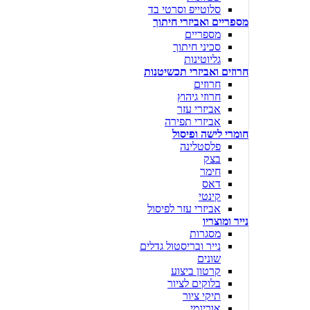
סלוטייפ וסרטי בד
מספריים ואביזרי חיתוך
מספריים
סכיני חיתוך
גליוטינות
חרוזים ואביזרי תכשיטנות
חרוזים
חרוזי גיהוץ
אביזרי עזר
אביזרי תפירה
חומרי לישה ופיסול
פלסטלינה
בצק
חימר
דאס
קינטי
אביזרי עזר לפיסול
נייר ומוצריו
מסגרות
נייר ובריסטול גדלים
שונים
קרטון ביצוע
בלוקים לציור
תיקי ציור
אוריגמי