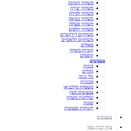
משחקי חשיבה
משחקי יצירה
משחקי למידה
משחקי נשיאה
משחקי פעולה
משחקי קלפים
משחקים דידקטיים
משחקים קלאסיים
פאזלים
קוביות משחק
קוסמים
צעצועים
בובות
גלגלים
כלי נגינה
מכוניות
משפחת סילבניאן
צעצועים מעץ
שולחנות משחק
שונות
תינוקות ופעוטות
צעצועים
ציוד לבית ספר