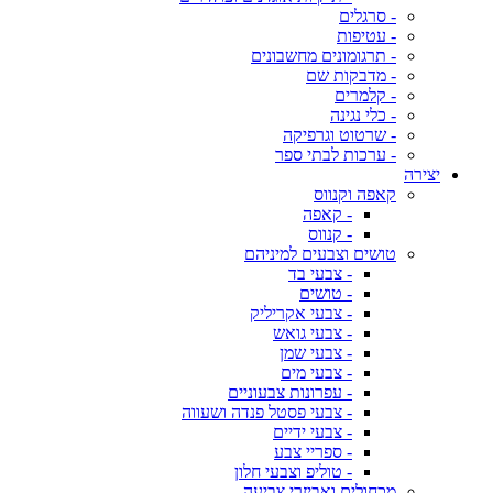
- סרגלים
- עטיפות
- תרגומונים מחשבונים
- מדבקות שם
- קלמרים
- כלי נגינה
- שרטוט וגרפיקה
- ערכות לבתי ספר
יצירה
קאפה וקנווס
- קאפה
- קנווס
טושים וצבעים למיניהם
- צבעי בד
- טושים
- צבעי אקריליק
- צבעי גואש
- צבעי שמן
- צבעי מים
- עפרונות צבעוניים
- צבעי פסטל פנדה ושעווה
- צבעי ידיים
- ספריי צבע
- טוליפ וצבעי חלון
מכחולים ואביזרי צביעה