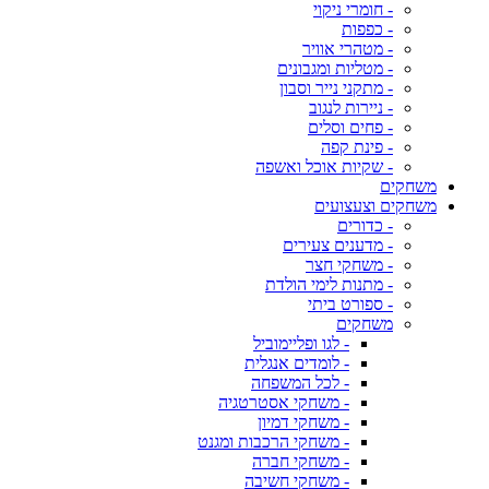
- חומרי ניקוי
- כפפות
- מטהרי אוויר
- מטליות ומגבונים
- מתקני נייר וסבון
- ניירות לנגוב
- פחים וסלים
- פינת קפה
- שקיות אוכל ואשפה
משחקים
משחקים וצעצועים
- כדורים
- מדענים צעירים
- משחקי חצר
- מתנות לימי הולדת
- ספורט ביתי
משחקים
- לגו ופליימוביל
- לומדים אנגלית
- לכל המשפחה
- משחקי אסטרטגיה
- משחקי דמיון
- משחקי הרכבות ומגנט
- משחקי חברה
- משחקי חשיבה