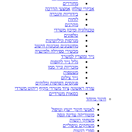
מחוררים
אביזרי שולחן
אמצעי הדרכה
בידוריות והגברה
לוחות
מקרנים
טכנולוגיה ומיכון משרדי
טלפונים
מגרסות וגיליוטינות
מחשבונים ומכונות חישוב
מכשירי ספירלה ולמינציה
נייר ומוצריו למשרד
גליל נייר לקופות
מזכריות ונייר ממו
מעטפות
נייר צילום
פנקסים דפדפות ובלוקים
עזרה ראשונה
ציוד משרדי מקיף
ריהוט משרדי
כסאות משרדיים
חינוך מיוחד
לאנשי חינוך ייעוץ וטיפול
מוטוריקה עדינה וגסה
משחקי רגשות
משחקים טיפוליים
ספרי רגשות