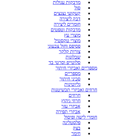
מדבקות עגולות
סול
קעקועי נצנצים
דבק ליצירה
חומרים ליצירה
מדבקות וטפטים
מוצרי עץ
מוצרי טקסטיל
פסיפס וחול צבעוני
צורות קלקר
שבלונות
סלוטייפ וסרטי בד
מספריים ואביזרי חיתוך
מספריים
סכיני חיתוך
גליוטינות
חרוזים ואביזרי תכשיטנות
חרוזים
חרוזי גיהוץ
אביזרי עזר
אביזרי תפירה
חומרי לישה ופיסול
פלסטלינה
בצק
חימר