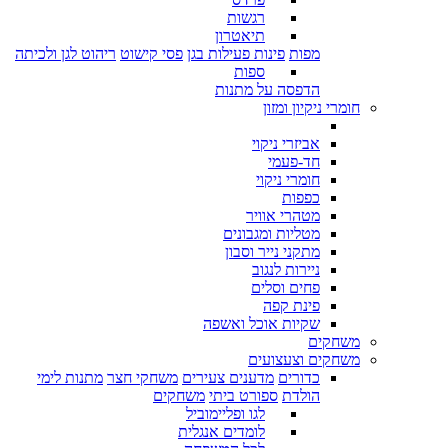
רגשות
תיאטרון
מפות
פינות פעילות בגן
פסי קישוט
ריהוט לגן ולכיתה
ספות
הדפסה על מתנות
חומרי ניקיון ומזון
אביזרי ניקוי
חד-פעמי
חומרי ניקוי
כפפות
מטהרי אוויר
מטליות ומגבונים
מתקני נייר וסבון
ניירות לנגוב
פחים וסלים
פינת קפה
שקיות אוכל ואשפה
משחקים
משחקים וצעצועים
כדורים
מדענים צעירים
משחקי חצר
מתנות לימי
הולדת
ספורט ביתי
משחקים
לגו ופליימוביל
לומדים אנגלית