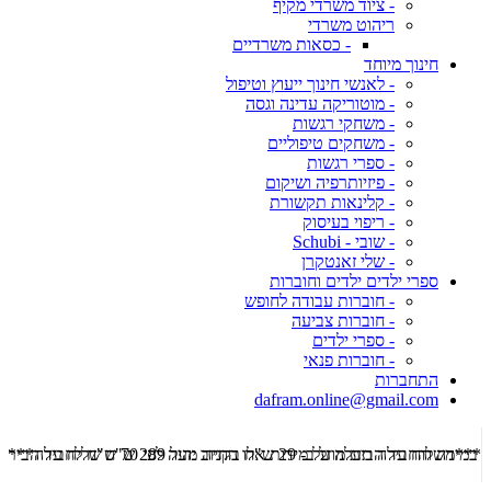
- ציוד משרדי מקיף
ריהוט משרדי
- כסאות משרדיים
חינוך מיוחד
- לאנשי חינוך ייעוץ וטיפול
- מוטוריקה עדינה וגסה
- משחקי רגשות
- משחקים טיפוליים
- ספרי רגשות
- פיזיותרפיה ושיקום
- קלינאות תקשורת
- ריפוי בעיסוק
- שובי - Schubi
- שלי זאנטקרן
ספרי ילדים ילדים וחוברות
- חוברות עבודה לחופש
- חוברות צביעה
- ספרי ילדים
- חוברות פנאי
התחברות
dafram.online@gmail.com
***משלוח עד הבית מוזל ב- 29 ש"ח בקניה מעל 289 ש"ח שליח עד הבית ***
***מש