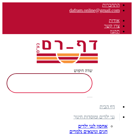
התחברות
dafram.online@gmail.com
אודות
צרו קשר
תקנון
שדה חיפוש
דף הבית
גני ילדים ומוסדות חינוך
אחסון לגני ילדים
חגים ונושאים נלמדים