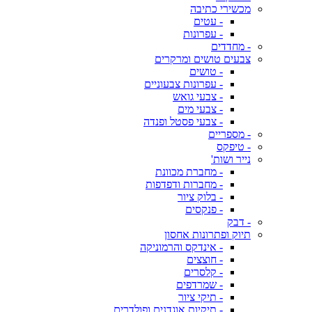
מכשירי כתיבה
- עטים
- עפרונות
- מחדדים
צבעים טושים ומרקרים
- טושים
- עפרונות צבעוניים
- צבעי גואש
- צבעי מים
- צבעי פסטל ופנדה
- מספריים
- טיפקס
נייר ושות'
- מחברת מכוונת
- מחברות ודפדפות
- בלוק ציור
- פנקסים
- דבק
תיוק ופתרונות אחסון
- אינדקס והרמוניקה
- חוצצים
- קלסרים
- שמרדפים
- תיקי ציור
- תיקיות אוגדנים ופולדרים