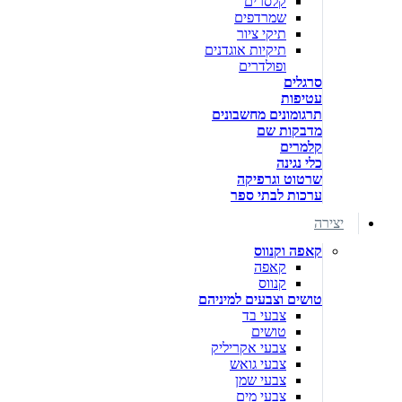
קלסרים
שמרדפים
תיקי ציור
תיקיות אוגדנים
ופולדרים
סרגלים
עטיפות
תרגומונים מחשבונים
מדבקות שם
קלמרים
כלי נגינה
שרטוט וגרפיקה
ערכות לבתי ספר
יצירה
קאפה וקנווס
קאפה
קנווס
טושים וצבעים למיניהם
צבעי בד
טושים
צבעי אקריליק
צבעי גואש
צבעי שמן
צבעי מים