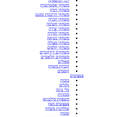
לכל המשפחה
משחקי אסטרטגיה
משחקי דמיון
משחקי הרכבות ומגנט
משחקי חברה
משחקי חשיבה
משחקי יצירה
משחקי למידה
משחקי נשיאה
משחקי פעולה
משחקי קלפים
משחקים דידקטיים
משחקים קלאסיים
פאזלים
קוביות משחק
קוסמים
צעצועים
בובות
גלגלים
כלי נגינה
מכוניות
משפחת סילבניאן
צעצועים מעץ
שולחנות משחק
שונות