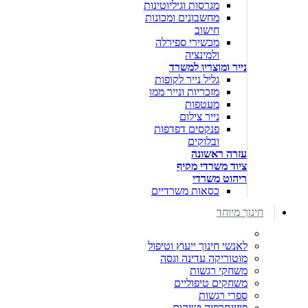
מגרסות וגיליוטינות
מחשבונים ומכונות
חישוב
מכשירי ספירלה
ולמינציה
נייר ומוצריו למשרד
גליל נייר לקופות
מזכריות ונייר ממו
מעטפות
נייר צילום
פנקסים דפדפות
ובלוקים
עזרה ראשונה
ציוד משרדי מקיף
ריהוט משרדי
כסאות משרדיים
חינוך מיוחד
לאנשי חינוך ייעוץ וטיפול
מוטוריקה עדינה וגסה
משחקי רגשות
משחקים טיפוליים
ספרי רגשות
פיזיותרפיה ושיקום