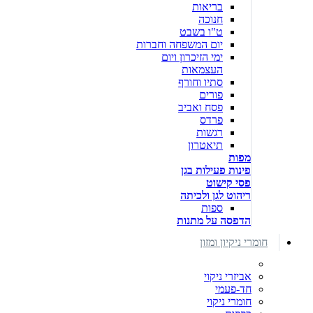
בריאות
חנוכה
ט"ו בשבט
יום המשפחה וחברות
ימי הזיכרון ויום
העצמאות
סתיו וחורף
פורים
פסח ואביב
פרדס
רגשות
תיאטרון
מפות
פינות פעילות בגן
פסי קישוט
ריהוט לגן ולכיתה
ספות
הדפסה על מתנות
חומרי ניקיון ומזון
אביזרי ניקוי
חד-פעמי
חומרי ניקוי