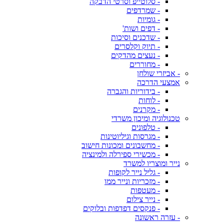
- סלוטייפ וסרטי הדבקה
- שמרדפים
- גומיות
- דפים ושות'
- שדכנים וסיכות
- תיוק וקלסרים
- נעצים מהדקים
- מחוררים
- אביזרי שולחן
אמצעי הדרכה
- בידוריות והגברה
- לוחות
- מקרנים
טכנולוגיה ומיכון משרדי
- טלפונים
- מגרסות וגיליוטינות
- מחשבונים ומכונות חישוב
- מכשירי ספירלה ולמינציה
נייר ומוצריו למשרד
- גליל נייר לקופות
- מזכריות ונייר ממו
- מעטפות
- נייר צילום
- פנקסים דפדפות ובלוקים
- עזרה ראשונה