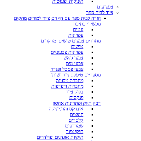
תינוקות ופעוטות
צעצועים
ציוד לבית ספר
חזרה לבית ספר עם דף רם
ציוד למורים
מחקים
מכשירי כתיבה
עטים
עפרונות
מחדדים
צבעים טושים ומרקרים
טושים
עפרונות צבעוניים
צבעי גואש
צבעי מים
צבעי פסטל ופנדה
מספריים
טיפקס
נייר ושות'
מחברת מכוונת
מחברות ודפדפות
בלוק ציור
פנקסים
דבק
תיוק ופתרונות אחסון
אינדקס והרמוניקה
חוצצים
קלסרים
שמרדפים
תיקי ציור
תיקיות אוגדנים ופולדרים