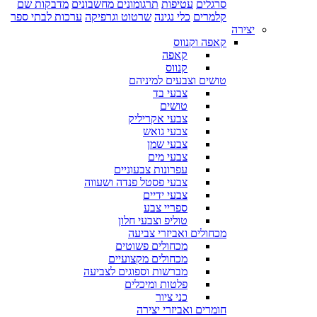
סרגלים
עטיפות
תרגומונים מחשבונים
מדבקות שם
קלמרים
כלי נגינה
שרטוט וגרפיקה
ערכות לבתי ספר
יצירה
קאפה וקנווס
קאפה
קנווס
טושים וצבעים למיניהם
צבעי בד
טושים
צבעי אקריליק
צבעי גואש
צבעי שמן
צבעי מים
עפרונות צבעוניים
צבעי פסטל פנדה ושעווה
צבעי ידיים
ספריי צבע
טוליפ וצבעי חלון
מכחולים ואביזרי צביעה
מכחולים פשוטים
מכחולים מקצועיים
מברשות וספוגים לצביעה
פלטות ומיכלים
כני ציור
חומרים ואביזרי יצירה