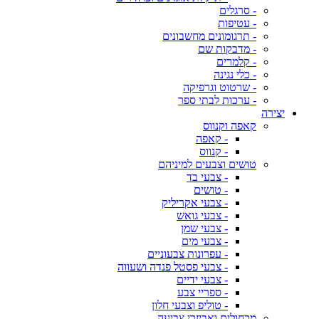
- סרגלים
- עטיפות
- תרגומונים מחשבונים
- מדבקות שם
- קלמרים
- כלי נגינה
- שרטוט וגרפיקה
- ערכות לבתי ספר
יצירה
קאפה וקנווס
- קאפה
- קנווס
טושים וצבעים למיניהם
- צבעי בד
- טושים
- צבעי אקריליק
- צבעי גואש
- צבעי שמן
- צבעי מים
- עפרונות צבעוניים
- צבעי פסטל פנדה ושעווה
- צבעי ידיים
- ספריי צבע
- טוליפ וצבעי חלון
מכחולים ואביזרי צביעה