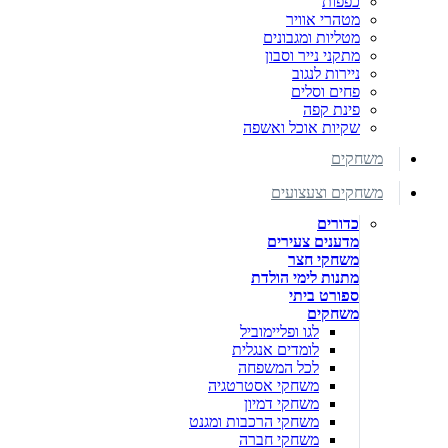
כפפות
מטהרי אוויר
מטליות ומגבונים
מתקני נייר וסבון
ניירות לנגוב
פחים וסלים
פינת קפה
שקיות אוכל ואשפה
משחקים
משחקים וצעצועים
כדורים
מדענים צעירים
משחקי חצר
מתנות לימי הולדת
ספורט ביתי
משחקים
לגו ופליימוביל
לומדים אנגלית
לכל המשפחה
משחקי אסטרטגיה
משחקי דמיון
משחקי הרכבות ומגנט
משחקי חברה