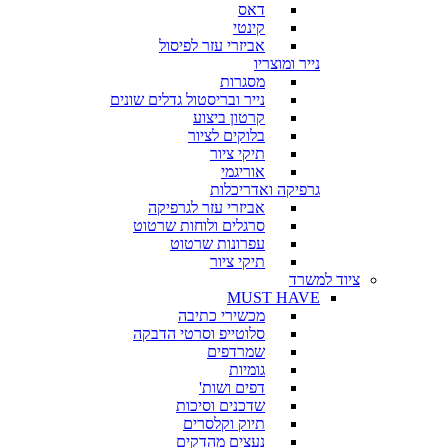
דאס
קינטי
אביזרי עזר לפיסול
נייר ומוצריו
מסגרות
נייר ובריסטול גדלים שונים
קרטון ביצוע
בלוקים לציור
תיקי ציור
אוריגמי
גרפיקה ואדריכלות
אביזרי עזר לגרפיקה
סרגלים ולוחות שרטוט
עפרונות שרטוט
תיקי ציור
ציוד למשרד
MUST HAVE
מכשירי כתיבה
סלוטייפ וסרטי הדבקה
שמרדפים
גומיות
דפים ושות'
שדכנים וסיכות
תיוק וקלסרים
נעצים מהדקים