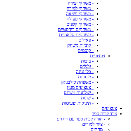
- משחקי יצירה
- משחקי למידה
- משחקי נשיאה
- משחקי פעולה
- משחקי קלפים
- משחקים דידקטיים
- משחקים קלאסיים
- פאזלים
- קוביות משחק
- קוסמים
צעצועים
- בובות
- גלגלים
- כלי נגינה
- מכוניות
- משפחת סילבניאן
- צעצועים מעץ
- שולחנות משחק
- שונות
- תינוקות ופעוטות
צעצועים
ציוד לבית ספר
- חזרה לבית ספר עם דף רם
- ציוד למורים
- מחקים