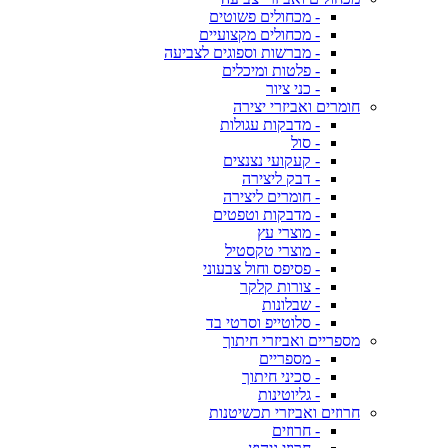
- מכחולים פשוטים
- מכחולים מקצועיים
- מברשות וספוגים לצביעה
- פלטות ומיכלים
- כני ציור
חומרים ואביזרי יצירה
- מדבקות עגולות
- סול
- קעקועי נצנצים
- דבק ליצירה
- חומרים ליצירה
- מדבקות וטפטים
- מוצרי עץ
- מוצרי טקסטיל
- פסיפס וחול צבעוני
- צורות קלקר
- שבלונות
- סלוטייפ וסרטי בד
מספריים ואביזרי חיתוך
- מספריים
- סכיני חיתוך
- גליוטינות
חרוזים ואביזרי תכשיטנות
- חרוזים