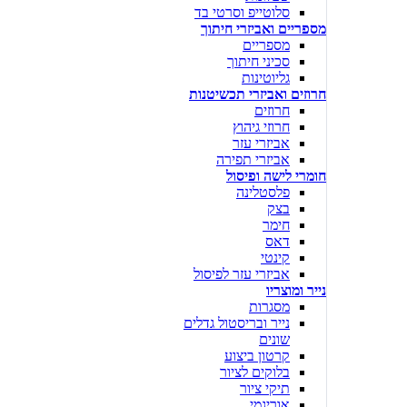
סלוטייפ וסרטי בד
מספריים ואביזרי חיתוך
מספריים
סכיני חיתוך
גליוטינות
חרוזים ואביזרי תכשיטנות
חרוזים
חרוזי גיהוץ
אביזרי עזר
אביזרי תפירה
חומרי לישה ופיסול
פלסטלינה
בצק
חימר
דאס
קינטי
אביזרי עזר לפיסול
נייר ומוצריו
מסגרות
נייר ובריסטול גדלים
שונים
קרטון ביצוע
בלוקים לציור
תיקי ציור
אוריגמי