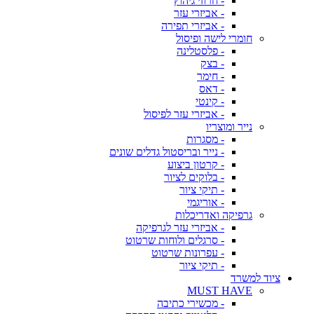
- חרוזי גיהוץ
- אביזרי עזר
- אביזרי תפירה
חומרי לישה ופיסול
- פלסטלינה
- בצק
- חימר
- דאס
- קינטי
- אביזרי עזר לפיסול
נייר ומוצריו
- מסגרות
- נייר ובריסטול גדלים שונים
- קרטון ביצוע
- בלוקים לציור
- תיקי ציור
- אוריגמי
גרפיקה ואדריכלות
- אביזרי עזר לגרפיקה
- סרגלים ולוחות שרטוט
- עפרונות שרטוט
- תיקי ציור
ציוד למשרד
MUST HAVE
- מכשירי כתיבה