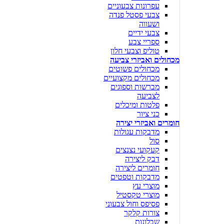
עפרונות צבעוניים
צבעי פסטל פנדה
ושעווה
צבעי ידיים
ספריי צבע
טוליפ וצבעי חלון
מכחולים ואביזרי צביעה
מכחולים פשוטים
מכחולים מקצועיים
מברשות וספוגים
לצביעה
פלטות ומיכלים
כני ציור
חומרים ואביזרי יצירה
מדבקות עגולות
סול
קעקועי נצנצים
דבק ליצירה
חומרים ליצירה
מדבקות וטפטים
מוצרי עץ
מוצרי טקסטיל
פסיפס וחול צבעוני
צורות קלקר
שבלונות