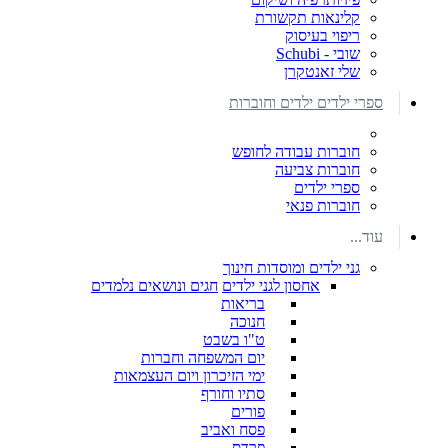
קלינאות תקשורת
ריפוי בעיסוק
שובי - Schubi
שלי זאנטקרן
ספרי ילדים ילדים וחוברות
חוברות עבודה לחופש
חוברות צביעה
ספרי ילדים
חוברות פנאי
עוד...
גני ילדים ומוסדות חינוך
אחסון לגני ילדים
חגים ונושאים נלמדים
בריאות
חנוכה
ט"ו בשבט
יום המשפחה וחברות
ימי הזיכרון ויום העצמאות
סתיו וחורף
פורים
פסח ואביב
פרדס