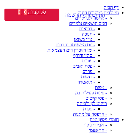
דף הבית
סל קניות
0
0
גני ילדים ומוסדות חינוך
התחברות \ הרשמה
- אחסון לגני ילדים
חגים ונושאים נלמדים
- בריאות
- חנוכה
- ט"ו בשבט
- יום המשפחה וחברות
- ימי הזיכרון ויום העצמאות
- סתיו וחורף
- פורים
- פסח ואביב
- פרדס
- רגשות
- תיאטרון
- מפות
- פינות פעילות בגן
- פסי קישוט
ריהוט לגן ולכיתה
- ספות
- הדפסה על מתנות
חומרי ניקיון ומזון
- אביזרי ניקוי
- חד-פעמי