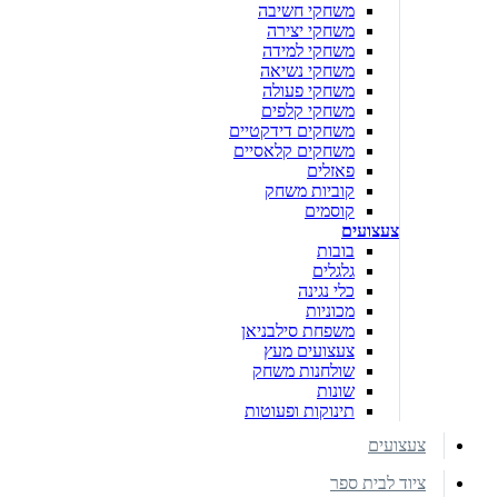
משחקי חשיבה
משחקי יצירה
משחקי למידה
משחקי נשיאה
משחקי פעולה
משחקי קלפים
משחקים דידקטיים
משחקים קלאסיים
פאזלים
קוביות משחק
קוסמים
צעצועים
בובות
גלגלים
כלי נגינה
מכוניות
משפחת סילבניאן
צעצועים מעץ
שולחנות משחק
שונות
תינוקות ופעוטות
צעצועים
ציוד לבית ספר