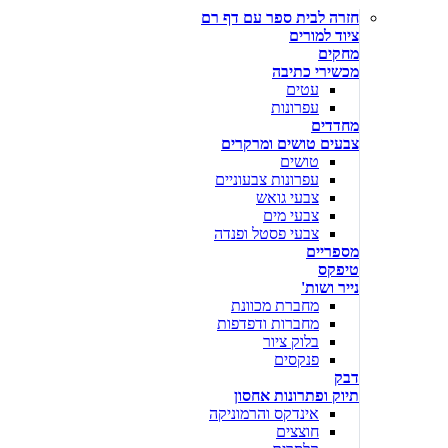
חזרה לבית ספר עם דף רם
ציוד למורים
מחקים
מכשירי כתיבה
עטים
עפרונות
מחדדים
צבעים טושים ומרקרים
טושים
עפרונות צבעוניים
צבעי גואש
צבעי מים
צבעי פסטל ופנדה
מספריים
טיפקס
נייר ושות'
מחברת מכוונת
מחברות ודפדפות
בלוק ציור
פנקסים
דבק
תיוק ופתרונות אחסון
אינדקס והרמוניקה
חוצצים