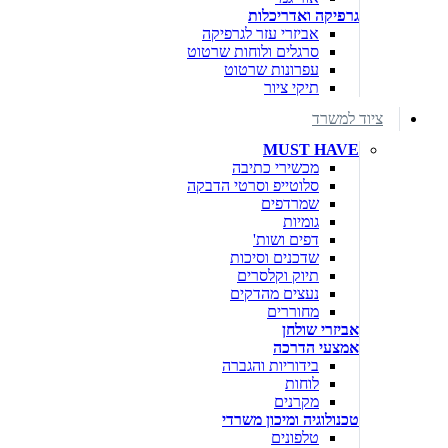
גרפיקה ואדריכלות
אביזרי עזר לגרפיקה
סרגלים ולוחות שרטוט
עפרונות שרטוט
תיקי ציור
ציוד למשרד
MUST HAVE
מכשירי כתיבה
סלוטייפ וסרטי הדבקה
שמרדפים
גומיות
דפים ושות'
שדכנים וסיכות
תיוק וקלסרים
נעצים מהדקים
מחוררים
אביזרי שולחן
אמצעי הדרכה
בידוריות והגברה
לוחות
מקרנים
טכנולוגיה ומיכון משרדי
טלפונים