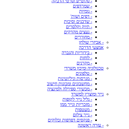
- סלוטייפ וסרטי הדבקה
- שמרדפים
- גומיות
- דפים ושות'
- שדכנים וסיכות
- תיוק וקלסרים
- נעצים מהדקים
- מחוררים
- אביזרי שולחן
אמצעי הדרכה
- בידוריות והגברה
- לוחות
- מקרנים
טכנולוגיה ומיכון משרדי
- טלפונים
- מגרסות וגיליוטינות
- מחשבונים ומכונות חישוב
- מכשירי ספירלה ולמינציה
נייר ומוצריו למשרד
- גליל נייר לקופות
- מזכריות ונייר ממו
- מעטפות
- נייר צילום
- פנקסים דפדפות ובלוקים
- עזרה ראשונה