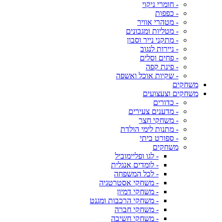
- חומרי ניקוי
- כפפות
- מטהרי אוויר
- מטליות ומגבונים
- מתקני נייר וסבון
- ניירות לנגוב
- פחים וסלים
- פינת קפה
- שקיות אוכל ואשפה
משחקים
משחקים וצעצועים
- כדורים
- מדענים צעירים
- משחקי חצר
- מתנות לימי הולדת
- ספורט ביתי
משחקים
- לגו ופליימוביל
- לומדים אנגלית
- לכל המשפחה
- משחקי אסטרטגיה
- משחקי דמיון
- משחקי הרכבות ומגנט
- משחקי חברה
- משחקי חשיבה