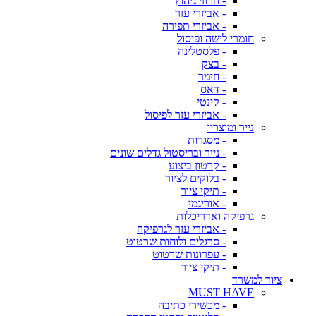
- חרוזי גיהוץ
- אביזרי עזר
- אביזרי תפירה
חומרי לישה ופיסול
- פלסטלינה
- בצק
- חימר
- דאס
- קינטי
- אביזרי עזר לפיסול
נייר ומוצריו
- מסגרות
- נייר ובריסטול גדלים שונים
- קרטון ביצוע
- בלוקים לציור
- תיקי ציור
- אוריגמי
גרפיקה ואדריכלות
- אביזרי עזר לגרפיקה
- סרגלים ולוחות שרטוט
- עפרונות שרטוט
- תיקי ציור
ציוד למשרד
MUST HAVE
- מכשירי כתיבה