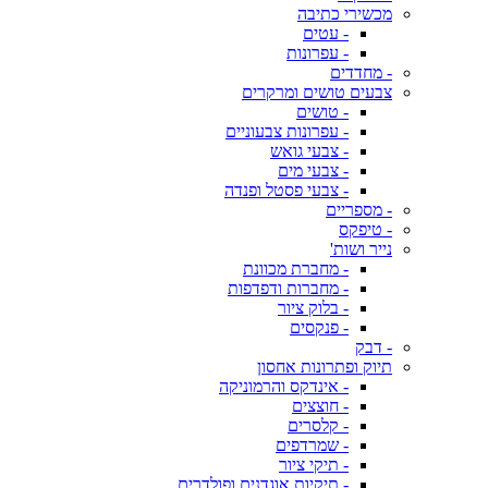
מכשירי כתיבה
- עטים
- עפרונות
- מחדדים
צבעים טושים ומרקרים
- טושים
- עפרונות צבעוניים
- צבעי גואש
- צבעי מים
- צבעי פסטל ופנדה
- מספריים
- טיפקס
נייר ושות'
- מחברת מכוונת
- מחברות ודפדפות
- בלוק ציור
- פנקסים
- דבק
תיוק ופתרונות אחסון
- אינדקס והרמוניקה
- חוצצים
- קלסרים
- שמרדפים
- תיקי ציור
- תיקיות אוגדנים ופולדרים