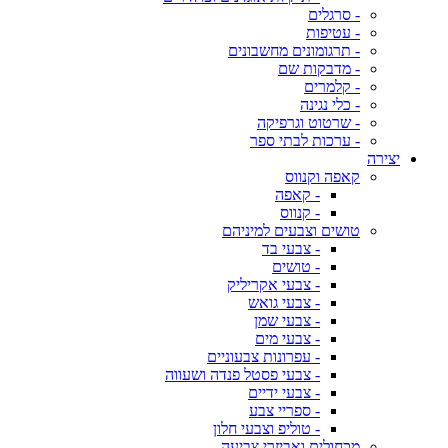
- סרגלים
- עטיפות
- תרגומונים מחשבונים
- מדבקות שם
- קלמרים
- כלי נגינה
- שרטוט וגרפיקה
- ערכות לבתי ספר
יצירה
קאפה וקנווס
- קאפה
- קנווס
טושים וצבעים למיניהם
- צבעי בד
- טושים
- צבעי אקריליק
- צבעי גואש
- צבעי שמן
- צבעי מים
- עפרונות צבעוניים
- צבעי פסטל פנדה ושעווה
- צבעי ידיים
- ספריי צבע
- טוליפ וצבעי חלון
מכחולים ואביזרי צביעה