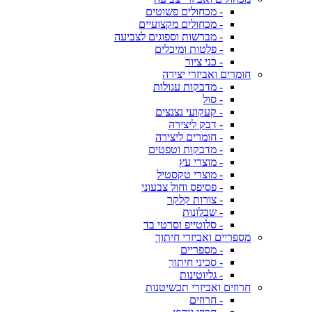
- מכחולים פשוטים
- מכחולים מקצועיים
- מברשות וספוגים לצביעה
- פלטות ומיכלים
- כני ציור
חומרים ואביזרי יצירה
- מדבקות עגולות
- סול
- קעקועי נצנצים
- דבק ליצירה
- חומרים ליצירה
- מדבקות וטפטים
- מוצרי עץ
- מוצרי טקסטיל
- פסיפס וחול צבעוני
- צורות קלקר
- שבלונות
- סלוטייפ וסרטי בד
מספריים ואביזרי חיתוך
- מספריים
- סכיני חיתוך
- גליוטינות
חרוזים ואביזרי תכשיטנות
- חרוזים