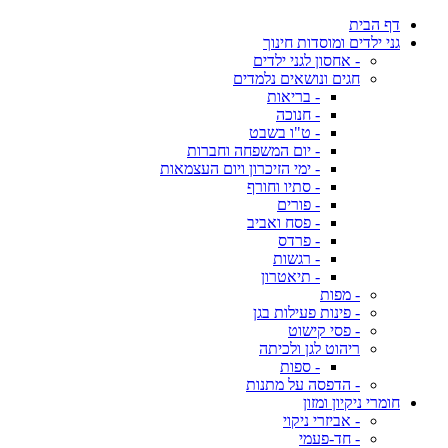
דף הבית
גני ילדים ומוסדות חינוך
- אחסון לגני ילדים
חגים ונושאים נלמדים
- בריאות
- חנוכה
- ט"ו בשבט
- יום המשפחה וחברות
- ימי הזיכרון ויום העצמאות
- סתיו וחורף
- פורים
- פסח ואביב
- פרדס
- רגשות
- תיאטרון
- מפות
- פינות פעילות בגן
- פסי קישוט
ריהוט לגן ולכיתה
- ספות
- הדפסה על מתנות
חומרי ניקיון ומזון
- אביזרי ניקוי
- חד-פעמי