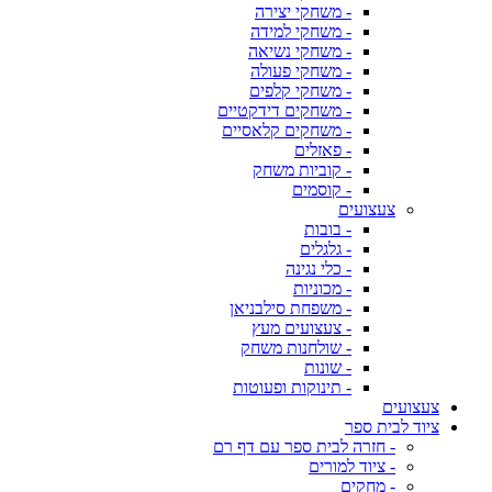
- משחקי יצירה
- משחקי למידה
- משחקי נשיאה
- משחקי פעולה
- משחקי קלפים
- משחקים דידקטיים
- משחקים קלאסיים
- פאזלים
- קוביות משחק
- קוסמים
צעצועים
- בובות
- גלגלים
- כלי נגינה
- מכוניות
- משפחת סילבניאן
- צעצועים מעץ
- שולחנות משחק
- שונות
- תינוקות ופעוטות
צעצועים
ציוד לבית ספר
- חזרה לבית ספר עם דף רם
- ציוד למורים
- מחקים