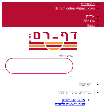
התחברות
dafram.online@gmail.com
אודות
צרו קשר
תקנון
שדה חיפוש
דף הבית
גני ילדים ומוסדות חינוך
אחסון לגני ילדים
חגים ונושאים נלמדים