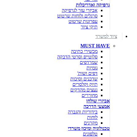
גרפיקה ואדריכלות
אביזרי עזר לגרפיקה
סרגלים ולוחות שרטוט
עפרונות שרטוט
תיקי ציור
ציוד למשרד
MUST HAVE
מכשירי כתיבה
סלוטייפ וסרטי הדבקה
שמרדפים
גומיות
דפים ושות'
שדכנים וסיכות
תיוק וקלסרים
נעצים מהדקים
מחוררים
אביזרי שולחן
אמצעי הדרכה
בידוריות והגברה
לוחות
מקרנים
טכנולוגיה ומיכון משרדי
טלפונים