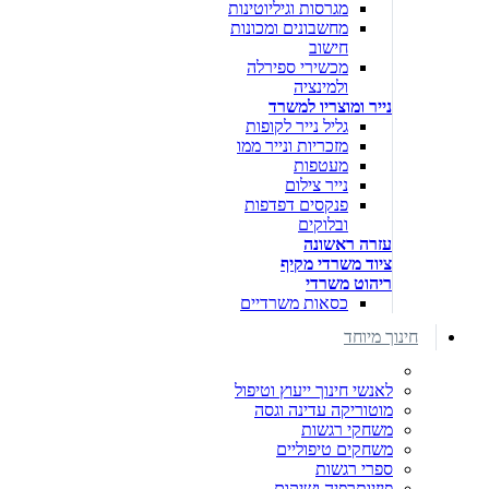
מגרסות וגיליוטינות
מחשבונים ומכונות
חישוב
מכשירי ספירלה
ולמינציה
נייר ומוצריו למשרד
גליל נייר לקופות
מזכריות ונייר ממו
מעטפות
נייר צילום
פנקסים דפדפות
ובלוקים
עזרה ראשונה
ציוד משרדי מקיף
ריהוט משרדי
כסאות משרדיים
חינוך מיוחד
לאנשי חינוך ייעוץ וטיפול
מוטוריקה עדינה וגסה
משחקי רגשות
משחקים טיפוליים
ספרי רגשות
פיזיותרפיה ושיקום