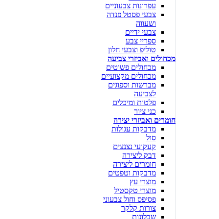
עפרונות צבעוניים
צבעי פסטל פנדה
ושעווה
צבעי ידיים
ספריי צבע
טוליפ וצבעי חלון
מכחולים ואביזרי צביעה
מכחולים פשוטים
מכחולים מקצועיים
מברשות וספוגים
לצביעה
פלטות ומיכלים
כני ציור
חומרים ואביזרי יצירה
מדבקות עגולות
סול
קעקועי נצנצים
דבק ליצירה
חומרים ליצירה
מדבקות וטפטים
מוצרי עץ
מוצרי טקסטיל
פסיפס וחול צבעוני
צורות קלקר
שבלונות