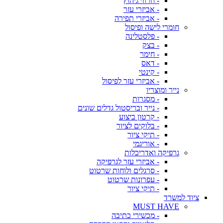
- חרוזי גיהוץ
- אביזרי עזר
- אביזרי תפירה
חומרי לישה ופיסול
- פלסטלינה
- בצק
- חימר
- דאס
- קינטי
- אביזרי עזר לפיסול
נייר ומוצריו
- מסגרות
- נייר ובריסטול גדלים שונים
- קרטון ביצוע
- בלוקים לציור
- תיקי ציור
- אוריגמי
גרפיקה ואדריכלות
- אביזרי עזר לגרפיקה
- סרגלים ולוחות שרטוט
- עפרונות שרטוט
- תיקי ציור
ציוד למשרד
MUST HAVE
- מכשירי כתיבה