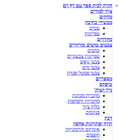
חזרה לבית ספר עם דף רם
ציוד למורים
מחקים
מכשירי כתיבה
עטים
עפרונות
מחדדים
צבעים טושים ומרקרים
טושים
עפרונות צבעוניים
צבעי גואש
צבעי מים
צבעי פסטל ופנדה
מספריים
טיפקס
נייר ושות'
מחברת מכוונת
מחברות ודפדפות
בלוק ציור
פנקסים
דבק
תיוק ופתרונות אחסון
אינדקס והרמוניקה
חוצצים