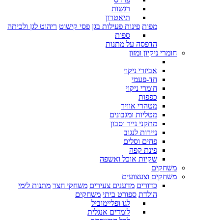
רגשות
תיאטרון
מפות
פינות פעילות בגן
פסי קישוט
ריהוט לגן ולכיתה
ספות
הדפסה על מתנות
חומרי ניקיון ומזון
אביזרי ניקוי
חד-פעמי
חומרי ניקוי
כפפות
מטהרי אוויר
מטליות ומגבונים
מתקני נייר וסבון
ניירות לנגוב
פחים וסלים
פינת קפה
שקיות אוכל ואשפה
משחקים
משחקים וצעצועים
כדורים
מדענים צעירים
משחקי חצר
מתנות לימי
הולדת
ספורט ביתי
משחקים
לגו ופליימוביל
לומדים אנגלית