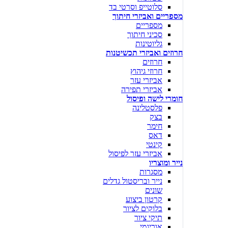
סלוטייפ וסרטי בד
מספריים ואביזרי חיתוך
מספריים
סכיני חיתוך
גליוטינות
חרוזים ואביזרי תכשיטנות
חרוזים
חרוזי גיהוץ
אביזרי עזר
אביזרי תפירה
חומרי לישה ופיסול
פלסטלינה
בצק
חימר
דאס
קינטי
אביזרי עזר לפיסול
נייר ומוצריו
מסגרות
נייר ובריסטול גדלים
שונים
קרטון ביצוע
בלוקים לציור
תיקי ציור
אוריגמי