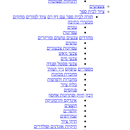
תינוקות ופעוטות
צעצועים
ציוד לבית ספר
חזרה לבית ספר עם דף רם
ציוד למורים
מחקים
מכשירי כתיבה
עטים
עפרונות
מחדדים
צבעים טושים ומרקרים
טושים
עפרונות צבעוניים
צבעי גואש
צבעי מים
צבעי פסטל ופנדה
מספריים
טיפקס
נייר ושות'
מחברת מכוונת
מחברות ודפדפות
בלוק ציור
פנקסים
דבק
תיוק ופתרונות אחסון
אינדקס והרמוניקה
חוצצים
קלסרים
שמרדפים
תיקי ציור
תיקיות אוגדנים ופולדרים