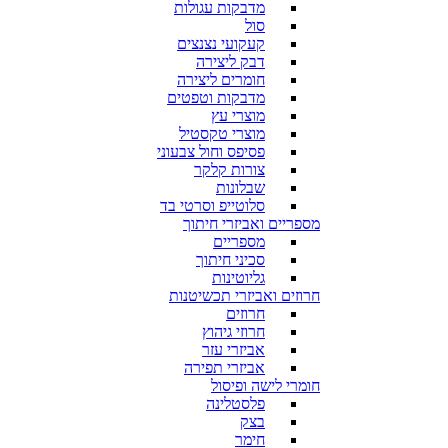
מדבקות עגולות
סול
קעקועי נצנצים
דבק ליצירה
חומרים ליצירה
מדבקות וטפטים
מוצרי עץ
מוצרי טקסטיל
פסיפס וחול צבעוני
צורות קלקר
שבלונות
סלוטייפ וסרטי בד
מספריים ואביזרי חיתוך
מספריים
סכיני חיתוך
גליוטינות
חרוזים ואביזרי תכשיטנות
חרוזים
חרוזי גיהוץ
אביזרי עזר
אביזרי תפירה
חומרי לישה ופיסול
פלסטלינה
בצק
חימר