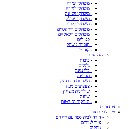
- משחקי יצירה
- משחקי למידה
- משחקי נשיאה
- משחקי פעולה
- משחקי קלפים
- משחקים דידקטיים
- משחקים קלאסיים
- פאזלים
- קוביות משחק
- קוסמים
צעצועים
- בובות
- גלגלים
- כלי נגינה
- מכוניות
- משפחת סילבניאן
- צעצועים מעץ
- שולחנות משחק
- שונות
- תינוקות ופעוטות
צעצועים
ציוד לבית ספר
- חזרה לבית ספר עם דף רם
- ציוד למורים
- מחקים