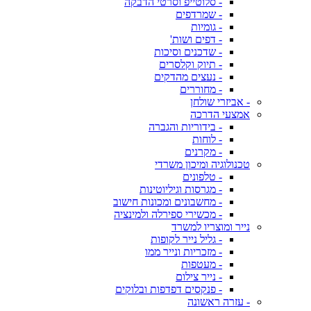
- סלוטייפ וסרטי הדבקה
- שמרדפים
- גומיות
- דפים ושות'
- שדכנים וסיכות
- תיוק וקלסרים
- נעצים מהדקים
- מחוררים
- אביזרי שולחן
אמצעי הדרכה
- בידוריות והגברה
- לוחות
- מקרנים
טכנולוגיה ומיכון משרדי
- טלפונים
- מגרסות וגיליוטינות
- מחשבונים ומכונות חישוב
- מכשירי ספירלה ולמינציה
נייר ומוצריו למשרד
- גליל נייר לקופות
- מזכריות ונייר ממו
- מעטפות
- נייר צילום
- פנקסים דפדפות ובלוקים
- עזרה ראשונה