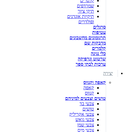
קלסרים
שמרדפים
תיקי ציור
תיקיות אוגדנים
ופולדרים
סרגלים
עטיפות
תרגומונים מחשבונים
מדבקות שם
קלמרים
כלי נגינה
שרטוט וגרפיקה
ערכות לבתי ספר
יצירה
קאפה וקנווס
קאפה
קנווס
טושים וצבעים למיניהם
צבעי בד
טושים
צבעי אקריליק
צבעי גואש
צבעי שמן
צבעי מים