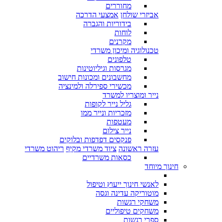
מחוררים
אביזרי שולחן
אמצעי הדרכה
בידוריות והגברה
לוחות
מקרנים
טכנולוגיה ומיכון משרדי
טלפונים
מגרסות וגיליוטינות
מחשבונים ומכונות חישוב
מכשירי ספירלה ולמינציה
נייר ומוצריו למשרד
גליל נייר לקופות
מזכריות ונייר ממו
מעטפות
נייר צילום
פנקסים דפדפות ובלוקים
עזרה ראשונה
ציוד משרדי מקיף
ריהוט משרדי
כסאות משרדיים
חינוך מיוחד
לאנשי חינוך ייעוץ וטיפול
מוטוריקה עדינה וגסה
משחקי רגשות
משחקים טיפוליים
ספרי רגשות