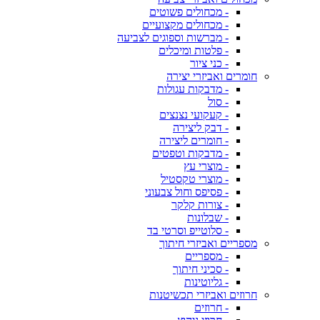
- מכחולים פשוטים
- מכחולים מקצועיים
- מברשות וספוגים לצביעה
- פלטות ומיכלים
- כני ציור
חומרים ואביזרי יצירה
- מדבקות עגולות
- סול
- קעקועי נצנצים
- דבק ליצירה
- חומרים ליצירה
- מדבקות וטפטים
- מוצרי עץ
- מוצרי טקסטיל
- פסיפס וחול צבעוני
- צורות קלקר
- שבלונות
- סלוטייפ וסרטי בד
מספריים ואביזרי חיתוך
- מספריים
- סכיני חיתוך
- גליוטינות
חרוזים ואביזרי תכשיטנות
- חרוזים