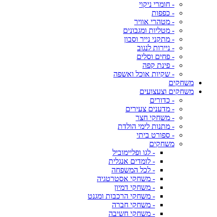
- חומרי ניקוי
- כפפות
- מטהרי אוויר
- מטליות ומגבונים
- מתקני נייר וסבון
- ניירות לנגוב
- פחים וסלים
- פינת קפה
- שקיות אוכל ואשפה
משחקים
משחקים וצעצועים
- כדורים
- מדענים צעירים
- משחקי חצר
- מתנות לימי הולדת
- ספורט ביתי
משחקים
- לגו ופליימוביל
- לומדים אנגלית
- לכל המשפחה
- משחקי אסטרטגיה
- משחקי דמיון
- משחקי הרכבות ומגנט
- משחקי חברה
- משחקי חשיבה