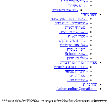
- ציוד משרדי מקיף
ריהוט משרדי
- כסאות משרדיים
חינוך מיוחד
- לאנשי חינוך ייעוץ וטיפול
- מוטוריקה עדינה וגסה
- משחקי רגשות
- משחקים טיפוליים
- ספרי רגשות
- פיזיותרפיה ושיקום
- קלינאות תקשורת
- ריפוי בעיסוק
- שובי - Schubi
- שלי זאנטקרן
ספרי ילדים ילדים וחוברות
- חוברות עבודה לחופש
- חוברות צביעה
- ספרי ילדים
- חוברות פנאי
התחברות
dafram.online@gmail.com
***משלוח עד הבית מוזל ב- 29 ש"ח בקניה מעל 289 ש"ח שליח עד הבית ***
***מש