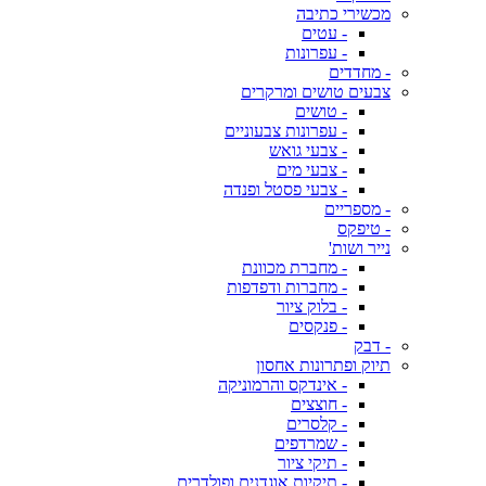
מכשירי כתיבה
- עטים
- עפרונות
- מחדדים
צבעים טושים ומרקרים
- טושים
- עפרונות צבעוניים
- צבעי גואש
- צבעי מים
- צבעי פסטל ופנדה
- מספריים
- טיפקס
נייר ושות'
- מחברת מכוונת
- מחברות ודפדפות
- בלוק ציור
- פנקסים
- דבק
תיוק ופתרונות אחסון
- אינדקס והרמוניקה
- חוצצים
- קלסרים
- שמרדפים
- תיקי ציור
- תיקיות אוגדנים ופולדרים