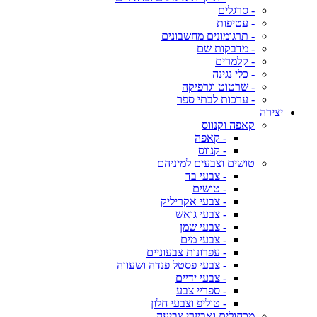
- סרגלים
- עטיפות
- תרגומונים מחשבונים
- מדבקות שם
- קלמרים
- כלי נגינה
- שרטוט וגרפיקה
- ערכות לבתי ספר
יצירה
קאפה וקנווס
- קאפה
- קנווס
טושים וצבעים למיניהם
- צבעי בד
- טושים
- צבעי אקריליק
- צבעי גואש
- צבעי שמן
- צבעי מים
- עפרונות צבעוניים
- צבעי פסטל פנדה ושעווה
- צבעי ידיים
- ספריי צבע
- טוליפ וצבעי חלון
מכחולים ואביזרי צביעה