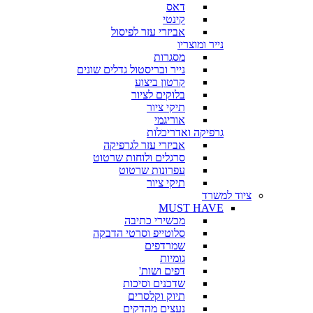
דאס
קינטי
אביזרי עזר לפיסול
נייר ומוצריו
מסגרות
נייר ובריסטול גדלים שונים
קרטון ביצוע
בלוקים לציור
תיקי ציור
אוריגמי
גרפיקה ואדריכלות
אביזרי עזר לגרפיקה
סרגלים ולוחות שרטוט
עפרונות שרטוט
תיקי ציור
ציוד למשרד
MUST HAVE
מכשירי כתיבה
סלוטייפ וסרטי הדבקה
שמרדפים
גומיות
דפים ושות'
שדכנים וסיכות
תיוק וקלסרים
נעצים מהדקים