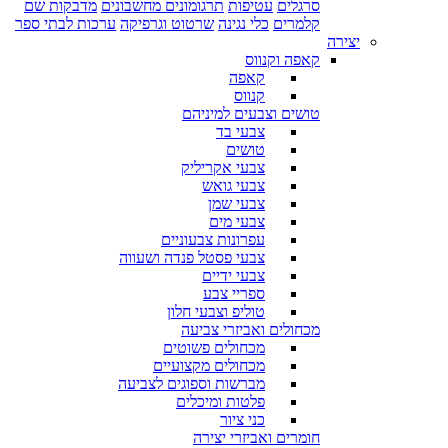
סרגלים
עטיפות
תרגומונים מחשבונים
מדבקות שם
קלמרים
כלי נגינה
שרטוט וגרפיקה
ערכות לבתי ספר
יצירה
קאפה וקנווס
קאפה
קנווס
טושים וצבעים למיניהם
צבעי בד
טושים
צבעי אקריליק
צבעי גואש
צבעי שמן
צבעי מים
עפרונות צבעוניים
צבעי פסטל פנדה ושעווה
צבעי ידיים
ספריי צבע
טוליפ וצבעי חלון
מכחולים ואביזרי צביעה
מכחולים פשוטים
מכחולים מקצועיים
מברשות וספוגים לצביעה
פלטות ומיכלים
כני ציור
חומרים ואביזרי יצירה