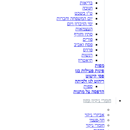
בריאות
חנוכה
ט"ו בשבט
יום המשפחה וחברות
ימי הזיכרון ויום
העצמאות
סתיו וחורף
פורים
פסח ואביב
פרדס
רגשות
תיאטרון
מפות
פינות פעילות בגן
פסי קישוט
ריהוט לגן ולכיתה
ספות
הדפסה על מתנות
חומרי ניקיון ומזון
אביזרי ניקוי
חד-פעמי
חומרי ניקוי