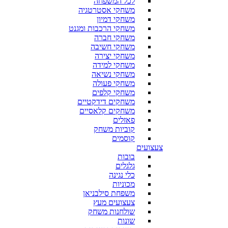
לכל המשפחה
משחקי אסטרטגיה
משחקי דמיון
משחקי הרכבות ומגנט
משחקי חברה
משחקי חשיבה
משחקי יצירה
משחקי למידה
משחקי נשיאה
משחקי פעולה
משחקי קלפים
משחקים דידקטיים
משחקים קלאסיים
פאזלים
קוביות משחק
קוסמים
צעצועים
בובות
גלגלים
כלי נגינה
מכוניות
משפחת סילבניאן
צעצועים מעץ
שולחנות משחק
שונות