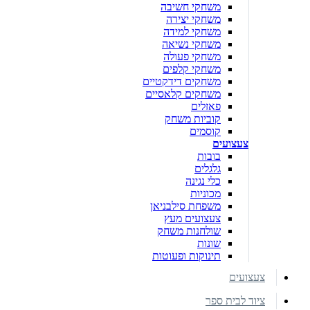
משחקי חשיבה
משחקי יצירה
משחקי למידה
משחקי נשיאה
משחקי פעולה
משחקי קלפים
משחקים דידקטיים
משחקים קלאסיים
פאזלים
קוביות משחק
קוסמים
צעצועים
בובות
גלגלים
כלי נגינה
מכוניות
משפחת סילבניאן
צעצועים מעץ
שולחנות משחק
שונות
תינוקות ופעוטות
צעצועים
ציוד לבית ספר