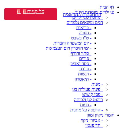
דף הבית
סל קניות
0
0
גני ילדים ומוסדות חינוך
התחברות \ הרשמה
- אחסון לגני ילדים
חגים ונושאים נלמדים
- בריאות
- חנוכה
- ט"ו בשבט
- יום המשפחה וחברות
- ימי הזיכרון ויום העצמאות
- סתיו וחורף
- פורים
- פסח ואביב
- פרדס
- רגשות
- תיאטרון
- מפות
- פינות פעילות בגן
- פסי קישוט
ריהוט לגן ולכיתה
- ספות
- הדפסה על מתנות
חומרי ניקיון ומזון
- אביזרי ניקוי
- חד-פעמי