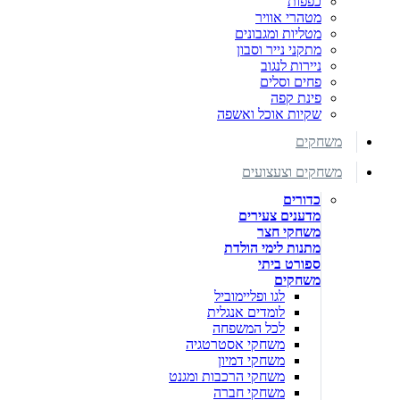
כפפות
מטהרי אוויר
מטליות ומגבונים
מתקני נייר וסבון
ניירות לנגוב
פחים וסלים
פינת קפה
שקיות אוכל ואשפה
משחקים
משחקים וצעצועים
כדורים
מדענים צעירים
משחקי חצר
מתנות לימי הולדת
ספורט ביתי
משחקים
לגו ופליימוביל
לומדים אנגלית
לכל המשפחה
משחקי אסטרטגיה
משחקי דמיון
משחקי הרכבות ומגנט
משחקי חברה