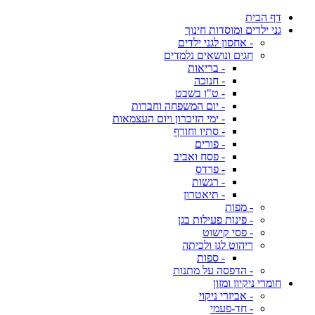
דף הבית
גני ילדים ומוסדות חינוך
- אחסון לגני ילדים
חגים ונושאים נלמדים
- בריאות
- חנוכה
- ט"ו בשבט
- יום המשפחה וחברות
- ימי הזיכרון ויום העצמאות
- סתיו וחורף
- פורים
- פסח ואביב
- פרדס
- רגשות
- תיאטרון
- מפות
- פינות פעילות בגן
- פסי קישוט
ריהוט לגן ולכיתה
- ספות
- הדפסה על מתנות
חומרי ניקיון ומזון
- אביזרי ניקוי
- חד-פעמי