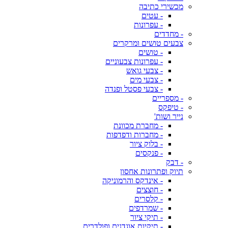
מכשירי כתיבה
- עטים
- עפרונות
- מחדדים
צבעים טושים ומרקרים
- טושים
- עפרונות צבעוניים
- צבעי גואש
- צבעי מים
- צבעי פסטל ופנדה
- מספריים
- טיפקס
נייר ושות'
- מחברת מכוונת
- מחברות ודפדפות
- בלוק ציור
- פנקסים
- דבק
תיוק ופתרונות אחסון
- אינדקס והרמוניקה
- חוצצים
- קלסרים
- שמרדפים
- תיקי ציור
- תיקיות אוגדנים ופולדרים