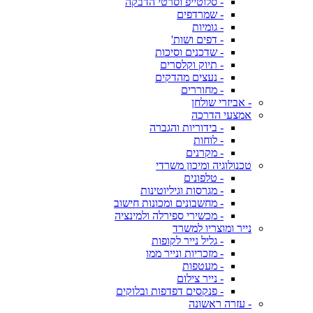
- סלוטייפ וסרטי הדבקה
- שמרדפים
- גומיות
- דפים ושות'
- שדכנים וסיכות
- תיוק וקלסרים
- נעצים מהדקים
- מחוררים
- אביזרי שולחן
אמצעי הדרכה
- בידוריות והגברה
- לוחות
- מקרנים
טכנולוגיה ומיכון משרדי
- טלפונים
- מגרסות וגיליוטינות
- מחשבונים ומכונות חישוב
- מכשירי ספירלה ולמינציה
נייר ומוצריו למשרד
- גליל נייר לקופות
- מזכריות ונייר ממו
- מעטפות
- נייר צילום
- פנקסים דפדפות ובלוקים
- עזרה ראשונה