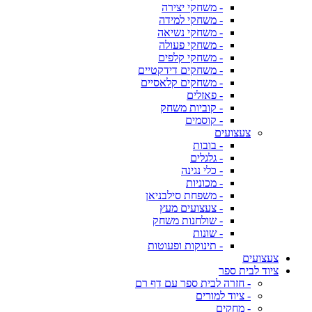
- משחקי יצירה
- משחקי למידה
- משחקי נשיאה
- משחקי פעולה
- משחקי קלפים
- משחקים דידקטיים
- משחקים קלאסיים
- פאזלים
- קוביות משחק
- קוסמים
צעצועים
- בובות
- גלגלים
- כלי נגינה
- מכוניות
- משפחת סילבניאן
- צעצועים מעץ
- שולחנות משחק
- שונות
- תינוקות ופעוטות
צעצועים
ציוד לבית ספר
- חזרה לבית ספר עם דף רם
- ציוד למורים
- מחקים