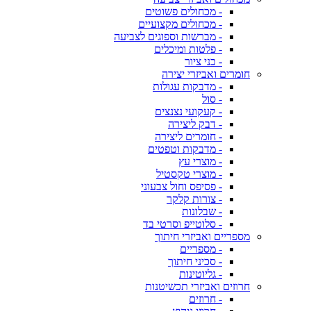
- מכחולים פשוטים
- מכחולים מקצועיים
- מברשות וספוגים לצביעה
- פלטות ומיכלים
- כני ציור
חומרים ואביזרי יצירה
- מדבקות עגולות
- סול
- קעקועי נצנצים
- דבק ליצירה
- חומרים ליצירה
- מדבקות וטפטים
- מוצרי עץ
- מוצרי טקסטיל
- פסיפס וחול צבעוני
- צורות קלקר
- שבלונות
- סלוטייפ וסרטי בד
מספריים ואביזרי חיתוך
- מספריים
- סכיני חיתוך
- גליוטינות
חרוזים ואביזרי תכשיטנות
- חרוזים