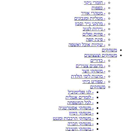
- חומרי ניקוי
- כפפות
- מטהרי אוויר
- מטליות ומגבונים
- מתקני נייר וסבון
- ניירות לנגוב
- פחים וסלים
- פינת קפה
- שקיות אוכל ואשפה
משחקים
משחקים וצעצועים
- כדורים
- מדענים צעירים
- משחקי חצר
- מתנות לימי הולדת
- ספורט ביתי
משחקים
- לגו ופליימוביל
- לומדים אנגלית
- לכל המשפחה
- משחקי אסטרטגיה
- משחקי דמיון
- משחקי הרכבות ומגנט
- משחקי חברה
- משחקי חשיבה