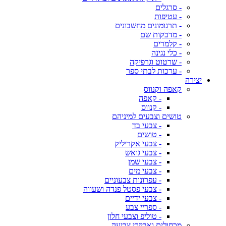
- סרגלים
- עטיפות
- תרגומונים מחשבונים
- מדבקות שם
- קלמרים
- כלי נגינה
- שרטוט וגרפיקה
- ערכות לבתי ספר
יצירה
קאפה וקנווס
- קאפה
- קנווס
טושים וצבעים למיניהם
- צבעי בד
- טושים
- צבעי אקריליק
- צבעי גואש
- צבעי שמן
- צבעי מים
- עפרונות צבעוניים
- צבעי פסטל פנדה ושעווה
- צבעי ידיים
- ספריי צבע
- טוליפ וצבעי חלון
מכחולים ואביזרי צביעה