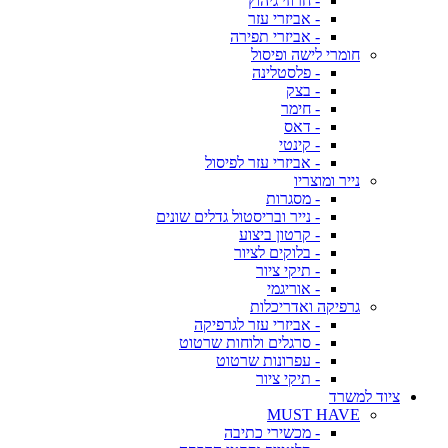
- חרוזי גיהוץ
- אביזרי עזר
- אביזרי תפירה
חומרי לישה ופיסול
- פלסטלינה
- בצק
- חימר
- דאס
- קינטי
- אביזרי עזר לפיסול
נייר ומוצריו
- מסגרות
- נייר ובריסטול גדלים שונים
- קרטון ביצוע
- בלוקים לציור
- תיקי ציור
- אוריגמי
גרפיקה ואדריכלות
- אביזרי עזר לגרפיקה
- סרגלים ולוחות שרטוט
- עפרונות שרטוט
- תיקי ציור
ציוד למשרד
MUST HAVE
- מכשירי כתיבה