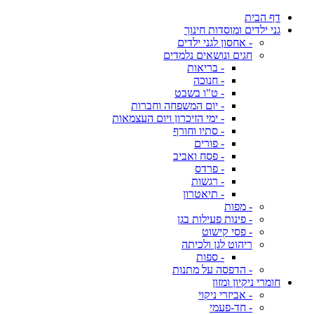
דף הבית
גני ילדים ומוסדות חינוך
- אחסון לגני ילדים
חגים ונושאים נלמדים
- בריאות
- חנוכה
- ט"ו בשבט
- יום המשפחה וחברות
- ימי הזיכרון ויום העצמאות
- סתיו וחורף
- פורים
- פסח ואביב
- פרדס
- רגשות
- תיאטרון
- מפות
- פינות פעילות בגן
- פסי קישוט
ריהוט לגן ולכיתה
- ספות
- הדפסה על מתנות
חומרי ניקיון ומזון
- אביזרי ניקוי
- חד-פעמי