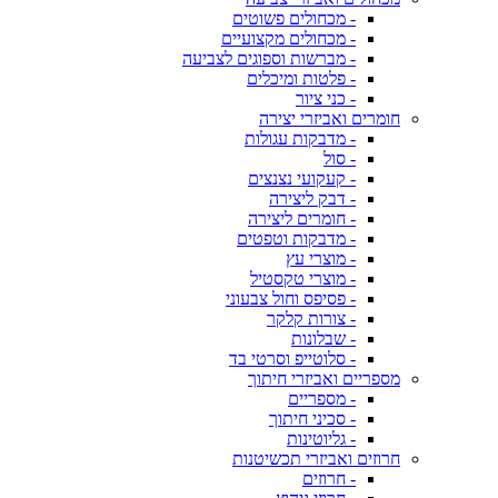
- מכחולים פשוטים
- מכחולים מקצועיים
- מברשות וספוגים לצביעה
- פלטות ומיכלים
- כני ציור
חומרים ואביזרי יצירה
- מדבקות עגולות
- סול
- קעקועי נצנצים
- דבק ליצירה
- חומרים ליצירה
- מדבקות וטפטים
- מוצרי עץ
- מוצרי טקסטיל
- פסיפס וחול צבעוני
- צורות קלקר
- שבלונות
- סלוטייפ וסרטי בד
מספריים ואביזרי חיתוך
- מספריים
- סכיני חיתוך
- גליוטינות
חרוזים ואביזרי תכשיטנות
- חרוזים