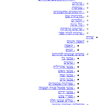
- סרגלים
- עטיפות
- תרגומונים מחשבונים
- מדבקות שם
- קלמרים
- כלי נגינה
- שרטוט וגרפיקה
- ערכות לבתי ספר
יצירה
קאפה וקנווס
- קאפה
- קנווס
טושים וצבעים למיניהם
- צבעי בד
- טושים
- צבעי אקריליק
- צבעי גואש
- צבעי שמן
- צבעי מים
- עפרונות צבעוניים
- צבעי פסטל פנדה ושעווה
- צבעי ידיים
- ספריי צבע
- טוליפ וצבעי חלון
מכחולים ואביזרי צביעה