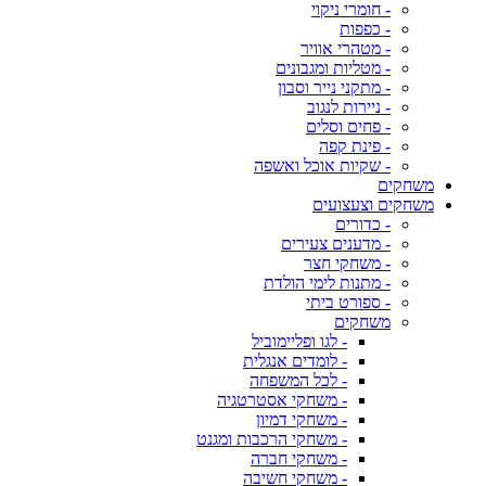
- חומרי ניקוי
- כפפות
- מטהרי אוויר
- מטליות ומגבונים
- מתקני נייר וסבון
- ניירות לנגוב
- פחים וסלים
- פינת קפה
- שקיות אוכל ואשפה
משחקים
משחקים וצעצועים
- כדורים
- מדענים צעירים
- משחקי חצר
- מתנות לימי הולדת
- ספורט ביתי
משחקים
- לגו ופליימוביל
- לומדים אנגלית
- לכל המשפחה
- משחקי אסטרטגיה
- משחקי דמיון
- משחקי הרכבות ומגנט
- משחקי חברה
- משחקי חשיבה