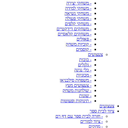
- משחקי יצירה
- משחקי למידה
- משחקי נשיאה
- משחקי פעולה
- משחקי קלפים
- משחקים דידקטיים
- משחקים קלאסיים
- פאזלים
- קוביות משחק
- קוסמים
צעצועים
- בובות
- גלגלים
- כלי נגינה
- מכוניות
- משפחת סילבניאן
- צעצועים מעץ
- שולחנות משחק
- שונות
- תינוקות ופעוטות
צעצועים
ציוד לבית ספר
- חזרה לבית ספר עם דף רם
- ציוד למורים
- מחקים