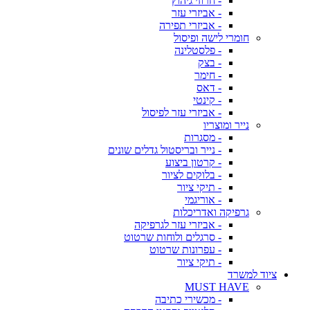
- חרוזי גיהוץ
- אביזרי עזר
- אביזרי תפירה
חומרי לישה ופיסול
- פלסטלינה
- בצק
- חימר
- דאס
- קינטי
- אביזרי עזר לפיסול
נייר ומוצריו
- מסגרות
- נייר ובריסטול גדלים שונים
- קרטון ביצוע
- בלוקים לציור
- תיקי ציור
- אוריגמי
גרפיקה ואדריכלות
- אביזרי עזר לגרפיקה
- סרגלים ולוחות שרטוט
- עפרונות שרטוט
- תיקי ציור
ציוד למשרד
MUST HAVE
- מכשירי כתיבה