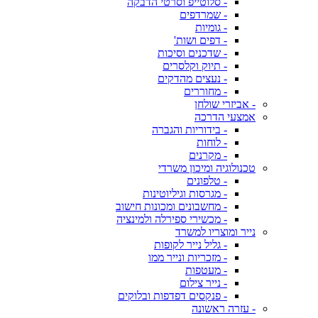
- סלוטייפ וסרטי הדבקה
- שמרדפים
- גומיות
- דפים ושות'
- שדכנים וסיכות
- תיוק וקלסרים
- נעצים מהדקים
- מחוררים
- אביזרי שולחן
אמצעי הדרכה
- בידוריות והגברה
- לוחות
- מקרנים
טכנולוגיה ומיכון משרדי
- טלפונים
- מגרסות וגיליוטינות
- מחשבונים ומכונות חישוב
- מכשירי ספירלה ולמינציה
נייר ומוצריו למשרד
- גליל נייר לקופות
- מזכריות ונייר ממו
- מעטפות
- נייר צילום
- פנקסים דפדפות ובלוקים
- עזרה ראשונה