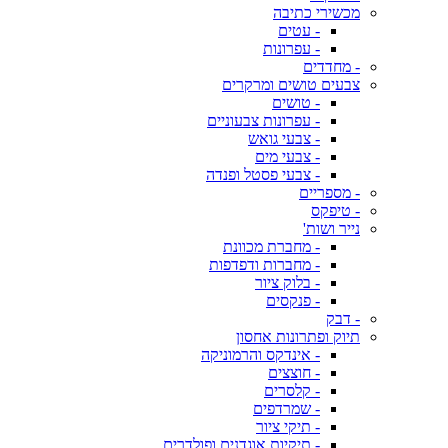
מכשירי כתיבה
- עטים
- עפרונות
- מחדדים
צבעים טושים ומרקרים
- טושים
- עפרונות צבעוניים
- צבעי גואש
- צבעי מים
- צבעי פסטל ופנדה
- מספריים
- טיפקס
נייר ושות'
- מחברת מכוונת
- מחברות ודפדפות
- בלוק ציור
- פנקסים
- דבק
תיוק ופתרונות אחסון
- אינדקס והרמוניקה
- חוצצים
- קלסרים
- שמרדפים
- תיקי ציור
- תיקיות אוגדנים ופולדרים