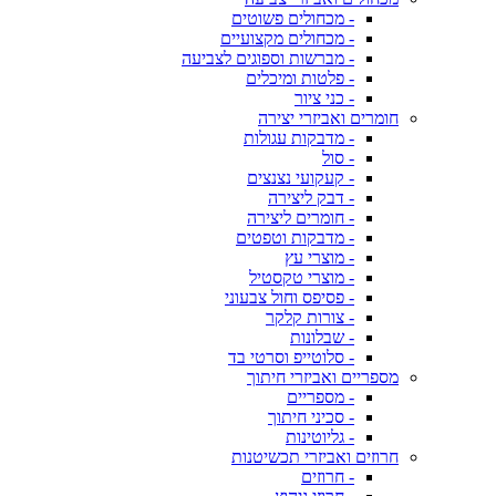
- מכחולים פשוטים
- מכחולים מקצועיים
- מברשות וספוגים לצביעה
- פלטות ומיכלים
- כני ציור
חומרים ואביזרי יצירה
- מדבקות עגולות
- סול
- קעקועי נצנצים
- דבק ליצירה
- חומרים ליצירה
- מדבקות וטפטים
- מוצרי עץ
- מוצרי טקסטיל
- פסיפס וחול צבעוני
- צורות קלקר
- שבלונות
- סלוטייפ וסרטי בד
מספריים ואביזרי חיתוך
- מספריים
- סכיני חיתוך
- גליוטינות
חרוזים ואביזרי תכשיטנות
- חרוזים