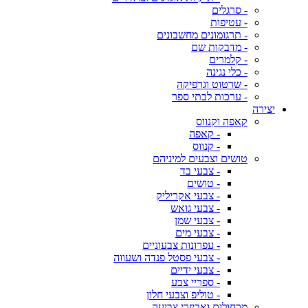
- סרגלים
- עטיפות
- תרגומונים מחשבונים
- מדבקות שם
- קלמרים
- כלי נגינה
- שרטוט וגרפיקה
- ערכות לבתי ספר
יצירה
קאפה וקנווס
- קאפה
- קנווס
טושים וצבעים למיניהם
- צבעי בד
- טושים
- צבעי אקריליק
- צבעי גואש
- צבעי שמן
- צבעי מים
- עפרונות צבעוניים
- צבעי פסטל פנדה ושעווה
- צבעי ידיים
- ספריי צבע
- טוליפ וצבעי חלון
מכחולים ואביזרי צביעה