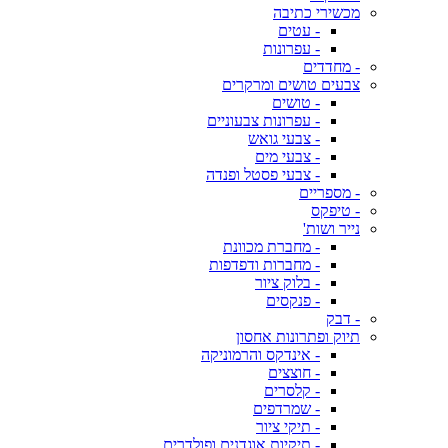
מכשירי כתיבה
- עטים
- עפרונות
- מחדדים
צבעים טושים ומרקרים
- טושים
- עפרונות צבעוניים
- צבעי גואש
- צבעי מים
- צבעי פסטל ופנדה
- מספריים
- טיפקס
נייר ושות'
- מחברת מכוונת
- מחברות ודפדפות
- בלוק ציור
- פנקסים
- דבק
תיוק ופתרונות אחסון
- אינדקס והרמוניקה
- חוצצים
- קלסרים
- שמרדפים
- תיקי ציור
- תיקיות אוגדנים ופולדרים