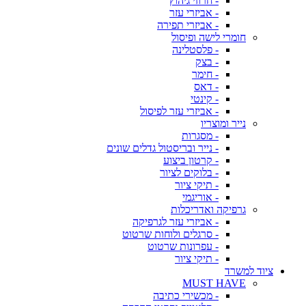
- חרוזי גיהוץ
- אביזרי עזר
- אביזרי תפירה
חומרי לישה ופיסול
- פלסטלינה
- בצק
- חימר
- דאס
- קינטי
- אביזרי עזר לפיסול
נייר ומוצריו
- מסגרות
- נייר ובריסטול גדלים שונים
- קרטון ביצוע
- בלוקים לציור
- תיקי ציור
- אוריגמי
גרפיקה ואדריכלות
- אביזרי עזר לגרפיקה
- סרגלים ולוחות שרטוט
- עפרונות שרטוט
- תיקי ציור
ציוד למשרד
MUST HAVE
- מכשירי כתיבה