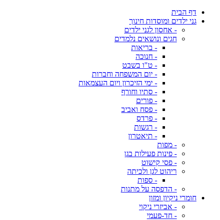
דף הבית
גני ילדים ומוסדות חינוך
- אחסון לגני ילדים
חגים ונושאים נלמדים
- בריאות
- חנוכה
- ט"ו בשבט
- יום המשפחה וחברות
- ימי הזיכרון ויום העצמאות
- סתיו וחורף
- פורים
- פסח ואביב
- פרדס
- רגשות
- תיאטרון
- מפות
- פינות פעילות בגן
- פסי קישוט
ריהוט לגן ולכיתה
- ספות
- הדפסה על מתנות
חומרי ניקיון ומזון
- אביזרי ניקוי
- חד-פעמי