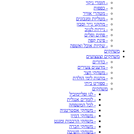
- חומרי ניקוי
- כפפות
- מטהרי אוויר
- מטליות ומגבונים
- מתקני נייר וסבון
- ניירות לנגוב
- פחים וסלים
- פינת קפה
- שקיות אוכל ואשפה
משחקים
משחקים וצעצועים
- כדורים
- מדענים צעירים
- משחקי חצר
- מתנות לימי הולדת
- ספורט ביתי
משחקים
- לגו ופליימוביל
- לומדים אנגלית
- לכל המשפחה
- משחקי אסטרטגיה
- משחקי דמיון
- משחקי הרכבות ומגנט
- משחקי חברה
- משחקי חשיבה