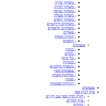
- משחקי יצירה
- משחקי למידה
- משחקי נשיאה
- משחקי פעולה
- משחקי קלפים
- משחקים דידקטיים
- משחקים קלאסיים
- פאזלים
- קוביות משחק
- קוסמים
צעצועים
- בובות
- גלגלים
- כלי נגינה
- מכוניות
- משפחת סילבניאן
- צעצועים מעץ
- שולחנות משחק
- שונות
- תינוקות ופעוטות
צעצועים
ציוד לבית ספר
- חזרה לבית ספר עם דף רם
- ציוד למורים
- מחקים