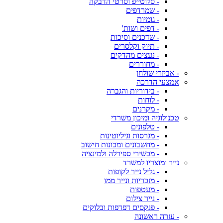
- סלוטייפ וסרטי הדבקה
- שמרדפים
- גומיות
- דפים ושות'
- שדכנים וסיכות
- תיוק וקלסרים
- נעצים מהדקים
- מחוררים
- אביזרי שולחן
אמצעי הדרכה
- בידוריות והגברה
- לוחות
- מקרנים
טכנולוגיה ומיכון משרדי
- טלפונים
- מגרסות וגיליוטינות
- מחשבונים ומכונות חישוב
- מכשירי ספירלה ולמינציה
נייר ומוצריו למשרד
- גליל נייר לקופות
- מזכריות ונייר ממו
- מעטפות
- נייר צילום
- פנקסים דפדפות ובלוקים
- עזרה ראשונה