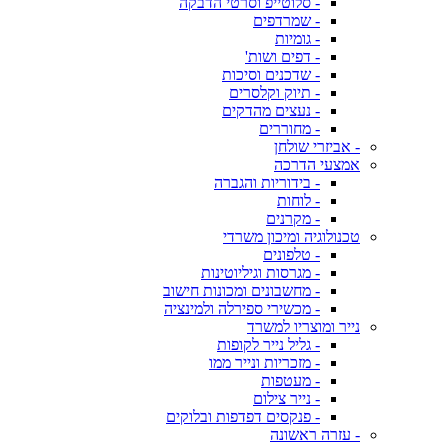
- סלוטייפ וסרטי הדבקה
- שמרדפים
- גומיות
- דפים ושות'
- שדכנים וסיכות
- תיוק וקלסרים
- נעצים מהדקים
- מחוררים
- אביזרי שולחן
אמצעי הדרכה
- בידוריות והגברה
- לוחות
- מקרנים
טכנולוגיה ומיכון משרדי
- טלפונים
- מגרסות וגיליוטינות
- מחשבונים ומכונות חישוב
- מכשירי ספירלה ולמינציה
נייר ומוצריו למשרד
- גליל נייר לקופות
- מזכריות ונייר ממו
- מעטפות
- נייר צילום
- פנקסים דפדפות ובלוקים
- עזרה ראשונה