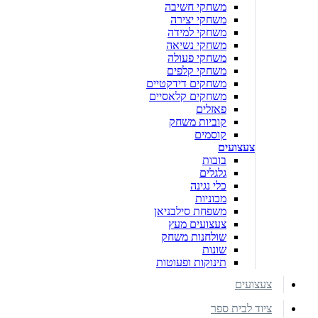
משחקי חשיבה
משחקי יצירה
משחקי למידה
משחקי נשיאה
משחקי פעולה
משחקי קלפים
משחקים דידקטיים
משחקים קלאסיים
פאזלים
קוביות משחק
קוסמים
צעצועים
בובות
גלגלים
כלי נגינה
מכוניות
משפחת סילבניאן
צעצועים מעץ
שולחנות משחק
שונות
תינוקות ופעוטות
צעצועים
ציוד לבית ספר