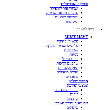
גרפיקה ואדריכלות
אביזרי עזר לגרפיקה
סרגלים ולוחות שרטוט
עפרונות שרטוט
תיקי ציור
ציוד למשרד
MUST HAVE
מכשירי כתיבה
סלוטייפ וסרטי הדבקה
שמרדפים
גומיות
דפים ושות'
שדכנים וסיכות
תיוק וקלסרים
נעצים מהדקים
מחוררים
אביזרי שולחן
אמצעי הדרכה
בידוריות והגברה
לוחות
מקרנים
טכנולוגיה ומיכון משרדי
טלפונים