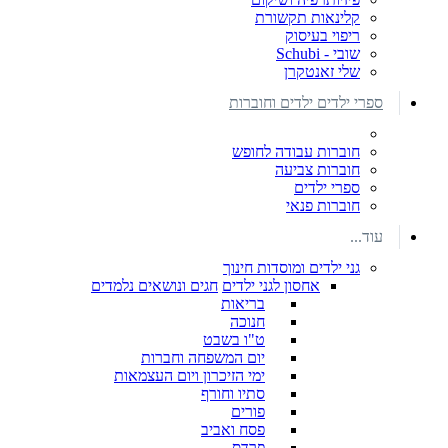
קלינאות תקשורת
ריפוי בעיסוק
שובי - Schubi
שלי זאנטקרן
ספרי ילדים ילדים וחוברות
חוברות עבודה לחופש
חוברות צביעה
ספרי ילדים
חוברות פנאי
עוד...
גני ילדים ומוסדות חינוך
אחסון לגני ילדים
חגים ונושאים נלמדים
בריאות
חנוכה
ט"ו בשבט
יום המשפחה וחברות
ימי הזיכרון ויום העצמאות
סתיו וחורף
פורים
פסח ואביב
פרדס