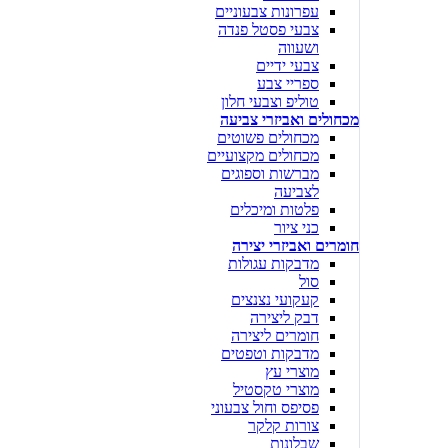
עפרונות צבעוניים
צבעי פסטל פנדה
ושעווה
צבעי ידיים
ספריי צבע
טוליפ וצבעי חלון
מכחולים ואביזרי צביעה
מכחולים פשוטים
מכחולים מקצועיים
מברשות וספוגים
לצביעה
פלטות ומיכלים
כני ציור
חומרים ואביזרי יצירה
מדבקות עגולות
סול
קעקועי נצנצים
דבק ליצירה
חומרים ליצירה
מדבקות וטפטים
מוצרי עץ
מוצרי טקסטיל
פסיפס וחול צבעוני
צורות קלקר
שבלונות