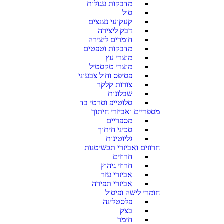
מדבקות עגולות
סול
קעקועי נצנצים
דבק ליצירה
חומרים ליצירה
מדבקות וטפטים
מוצרי עץ
מוצרי טקסטיל
פסיפס וחול צבעוני
צורות קלקר
שבלונות
סלוטייפ וסרטי בד
מספריים ואביזרי חיתוך
מספריים
סכיני חיתוך
גליוטינות
חרוזים ואביזרי תכשיטנות
חרוזים
חרוזי גיהוץ
אביזרי עזר
אביזרי תפירה
חומרי לישה ופיסול
פלסטלינה
בצק
חימר