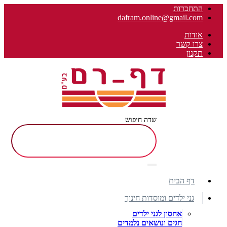
התחברות
dafram.online@gmail.com
אודות
צרו קשר
תקנון
שדה חיפוש
דף הבית
גני ילדים ומוסדות חינוך
אחסון לגני ילדים
חגים ונושאים נלמדים