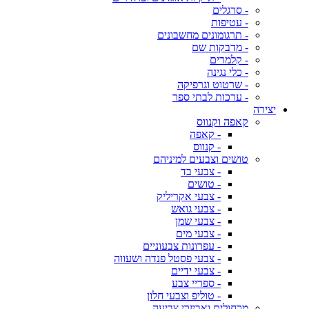
- סרגלים
- עטיפות
- תרגומונים מחשבונים
- מדבקות שם
- קלמרים
- כלי נגינה
- שרטוט וגרפיקה
- ערכות לבתי ספר
יצירה
קאפה וקנווס
- קאפה
- קנווס
טושים וצבעים למיניהם
- צבעי בד
- טושים
- צבעי אקריליק
- צבעי גואש
- צבעי שמן
- צבעי מים
- עפרונות צבעוניים
- צבעי פסטל פנדה ושעווה
- צבעי ידיים
- ספריי צבע
- טוליפ וצבעי חלון
מכחולים ואביזרי צביעה