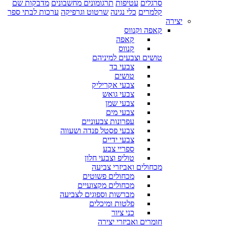
סרגלים
עטיפות
תרגומונים מחשבונים
מדבקות שם
קלמרים
כלי נגינה
שרטוט וגרפיקה
ערכות לבתי ספר
יצירה
קאפה וקנווס
קאפה
קנווס
טושים וצבעים למיניהם
צבעי בד
טושים
צבעי אקריליק
צבעי גואש
צבעי שמן
צבעי מים
עפרונות צבעוניים
צבעי פסטל פנדה ושעווה
צבעי ידיים
ספריי צבע
טוליפ וצבעי חלון
מכחולים ואביזרי צביעה
מכחולים פשוטים
מכחולים מקצועיים
מברשות וספוגים לצביעה
פלטות ומיכלים
כני ציור
חומרים ואביזרי יצירה