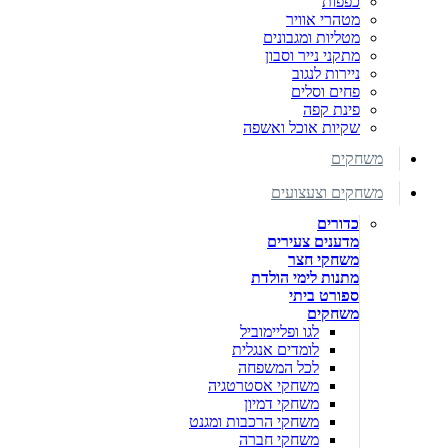
כפפות
מטהרי אוויר
מטליות ומגבונים
מתקני נייר וסבון
ניירות לנגוב
פחים וסלים
פינת קפה
שקיות אוכל ואשפה
משחקים
משחקים וצעצועים
כדורים
מדענים צעירים
משחקי חצר
מתנות לימי הולדת
ספורט ביתי
משחקים
לגו ופליימוביל
לומדים אנגלית
לכל המשפחה
משחקי אסטרטגיה
משחקי דמיון
משחקי הרכבות ומגנט
משחקי חברה