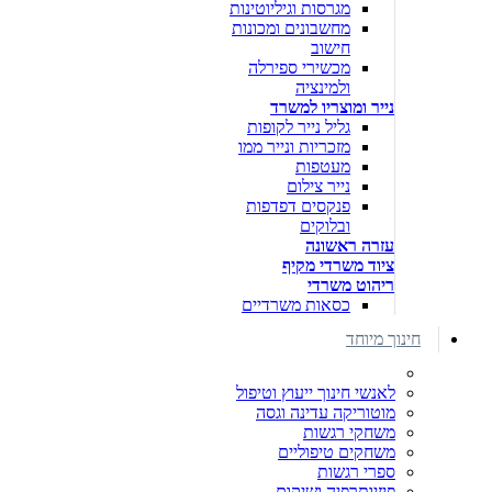
מגרסות וגיליוטינות
מחשבונים ומכונות
חישוב
מכשירי ספירלה
ולמינציה
נייר ומוצריו למשרד
גליל נייר לקופות
מזכריות ונייר ממו
מעטפות
נייר צילום
פנקסים דפדפות
ובלוקים
עזרה ראשונה
ציוד משרדי מקיף
ריהוט משרדי
כסאות משרדיים
חינוך מיוחד
לאנשי חינוך ייעוץ וטיפול
מוטוריקה עדינה וגסה
משחקי רגשות
משחקים טיפוליים
ספרי רגשות
פיזיותרפיה ושיקום