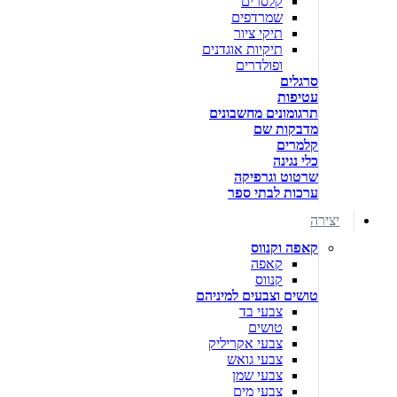
קלסרים
שמרדפים
תיקי ציור
תיקיות אוגדנים
ופולדרים
סרגלים
עטיפות
תרגומונים מחשבונים
מדבקות שם
קלמרים
כלי נגינה
שרטוט וגרפיקה
ערכות לבתי ספר
יצירה
קאפה וקנווס
קאפה
קנווס
טושים וצבעים למיניהם
צבעי בד
טושים
צבעי אקריליק
צבעי גואש
צבעי שמן
צבעי מים