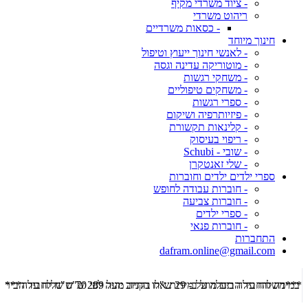
- ציוד משרדי מקיף
ריהוט משרדי
- כסאות משרדיים
חינוך מיוחד
- לאנשי חינוך ייעוץ וטיפול
- מוטוריקה עדינה וגסה
- משחקי רגשות
- משחקים טיפוליים
- ספרי רגשות
- פיזיותרפיה ושיקום
- קלינאות תקשורת
- ריפוי בעיסוק
- שובי - Schubi
- שלי זאנטקרן
ספרי ילדים ילדים וחוברות
- חוברות עבודה לחופש
- חוברות צביעה
- ספרי ילדים
- חוברות פנאי
התחברות
dafram.online@gmail.com
***משלוח עד הבית מוזל ב- 29 ש"ח בקניה מעל 289 ש"ח שליח עד הבית ***
***מש