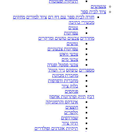
תינוקות ופעוטות
צעצועים
ציוד לבית ספר
חזרה לבית ספר עם דף רם
ציוד למורים
מחקים
מכשירי כתיבה
עטים
עפרונות
מחדדים
צבעים טושים ומרקרים
טושים
עפרונות צבעוניים
צבעי גואש
צבעי מים
צבעי פסטל ופנדה
מספריים
טיפקס
נייר ושות'
מחברת מכוונת
מחברות ודפדפות
בלוק ציור
פנקסים
דבק
תיוק ופתרונות אחסון
אינדקס והרמוניקה
חוצצים
קלסרים
שמרדפים
תיקי ציור
תיקיות אוגדנים ופולדרים