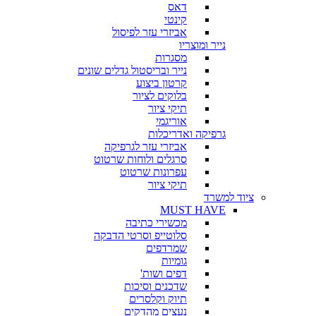
דאס
קינטי
אביזרי עזר לפיסול
נייר ומוצריו
מסגרות
נייר ובריסטול גדלים שונים
קרטון ביצוע
בלוקים לציור
תיקי ציור
אוריגמי
גרפיקה ואדריכלות
אביזרי עזר לגרפיקה
סרגלים ולוחות שרטוט
עפרונות שרטוט
תיקי ציור
ציוד למשרד
MUST HAVE
מכשירי כתיבה
סלוטייפ וסרטי הדבקה
שמרדפים
גומיות
דפים ושות'
שדכנים וסיכות
תיוק וקלסרים
נעצים מהדקים