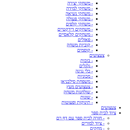
- משחקי יצירה
- משחקי למידה
- משחקי נשיאה
- משחקי פעולה
- משחקי קלפים
- משחקים דידקטיים
- משחקים קלאסיים
- פאזלים
- קוביות משחק
- קוסמים
צעצועים
- בובות
- גלגלים
- כלי נגינה
- מכוניות
- משפחת סילבניאן
- צעצועים מעץ
- שולחנות משחק
- שונות
- תינוקות ופעוטות
צעצועים
ציוד לבית ספר
- חזרה לבית ספר עם דף רם
- ציוד למורים
- מחקים