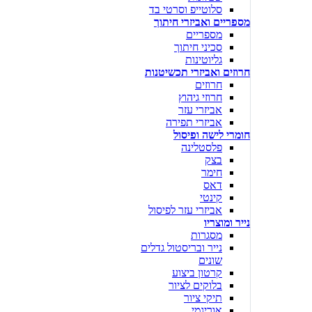
סלוטייפ וסרטי בד
מספריים ואביזרי חיתוך
מספריים
סכיני חיתוך
גליוטינות
חרוזים ואביזרי תכשיטנות
חרוזים
חרוזי גיהוץ
אביזרי עזר
אביזרי תפירה
חומרי לישה ופיסול
פלסטלינה
בצק
חימר
דאס
קינטי
אביזרי עזר לפיסול
נייר ומוצריו
מסגרות
נייר ובריסטול גדלים
שונים
קרטון ביצוע
בלוקים לציור
תיקי ציור
אוריגמי