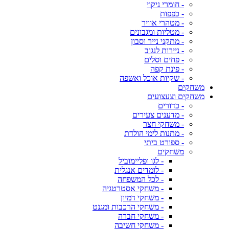
- חומרי ניקוי
- כפפות
- מטהרי אוויר
- מטליות ומגבונים
- מתקני נייר וסבון
- ניירות לנגוב
- פחים וסלים
- פינת קפה
- שקיות אוכל ואשפה
משחקים
משחקים וצעצועים
- כדורים
- מדענים צעירים
- משחקי חצר
- מתנות לימי הולדת
- ספורט ביתי
משחקים
- לגו ופליימוביל
- לומדים אנגלית
- לכל המשפחה
- משחקי אסטרטגיה
- משחקי דמיון
- משחקי הרכבות ומגנט
- משחקי חברה
- משחקי חשיבה