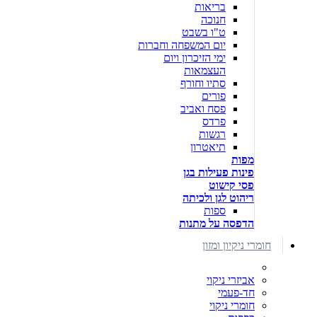
בריאות
חנוכה
ט"ו בשבט
יום המשפחה וחברות
ימי הזיכרון ויום
העצמאות
סתיו וחורף
פורים
פסח ואביב
פרדס
רגשות
תיאטרון
מפות
פינות פעילות בגן
פסי קישוט
ריהוט לגן ולכיתה
ספות
הדפסה על מתנות
חומרי ניקיון ומזון
אביזרי ניקוי
חד-פעמי
חומרי ניקוי