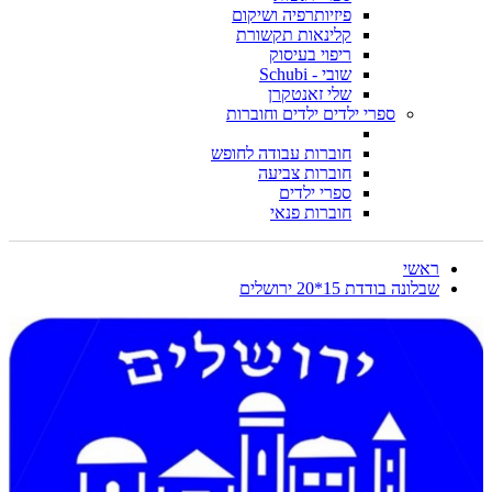
פיזיותרפיה ושיקום
קלינאות תקשורת
ריפוי בעיסוק
שובי - Schubi
שלי זאנטקרן
ספרי ילדים ילדים וחוברות
חוברות עבודה לחופש
חוברות צביעה
ספרי ילדים
חוברות פנאי
ראשי
שבלונה בודדת 15*20 ירושלים