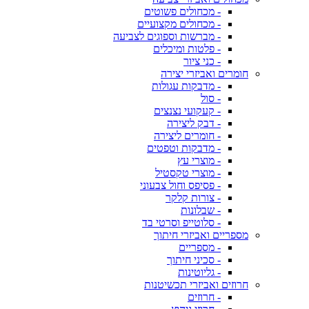
- מכחולים פשוטים
- מכחולים מקצועיים
- מברשות וספוגים לצביעה
- פלטות ומיכלים
- כני ציור
חומרים ואביזרי יצירה
- מדבקות עגולות
- סול
- קעקועי נצנצים
- דבק ליצירה
- חומרים ליצירה
- מדבקות וטפטים
- מוצרי עץ
- מוצרי טקסטיל
- פסיפס וחול צבעוני
- צורות קלקר
- שבלונות
- סלוטייפ וסרטי בד
מספריים ואביזרי חיתוך
- מספריים
- סכיני חיתוך
- גליוטינות
חרוזים ואביזרי תכשיטנות
- חרוזים