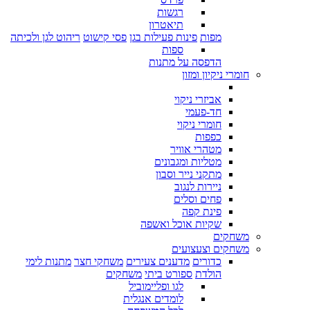
רגשות
תיאטרון
מפות
פינות פעילות בגן
פסי קישוט
ריהוט לגן ולכיתה
ספות
הדפסה על מתנות
חומרי ניקיון ומזון
אביזרי ניקוי
חד-פעמי
חומרי ניקוי
כפפות
מטהרי אוויר
מטליות ומגבונים
מתקני נייר וסבון
ניירות לנגוב
פחים וסלים
פינת קפה
שקיות אוכל ואשפה
משחקים
משחקים וצעצועים
כדורים
מדענים צעירים
משחקי חצר
מתנות לימי
הולדת
ספורט ביתי
משחקים
לגו ופליימוביל
לומדים אנגלית