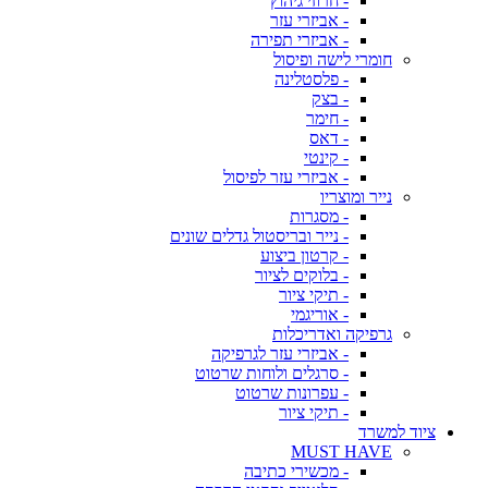
- חרוזי גיהוץ
- אביזרי עזר
- אביזרי תפירה
חומרי לישה ופיסול
- פלסטלינה
- בצק
- חימר
- דאס
- קינטי
- אביזרי עזר לפיסול
נייר ומוצריו
- מסגרות
- נייר ובריסטול גדלים שונים
- קרטון ביצוע
- בלוקים לציור
- תיקי ציור
- אוריגמי
גרפיקה ואדריכלות
- אביזרי עזר לגרפיקה
- סרגלים ולוחות שרטוט
- עפרונות שרטוט
- תיקי ציור
ציוד למשרד
MUST HAVE
- מכשירי כתיבה