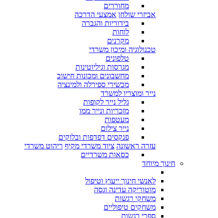
מחוררים
אביזרי שולחן
אמצעי הדרכה
בידוריות והגברה
לוחות
מקרנים
טכנולוגיה ומיכון משרדי
טלפונים
מגרסות וגיליוטינות
מחשבונים ומכונות חישוב
מכשירי ספירלה ולמינציה
נייר ומוצריו למשרד
גליל נייר לקופות
מזכריות ונייר ממו
מעטפות
נייר צילום
פנקסים דפדפות ובלוקים
עזרה ראשונה
ציוד משרדי מקיף
ריהוט משרדי
כסאות משרדיים
חינוך מיוחד
לאנשי חינוך ייעוץ וטיפול
מוטוריקה עדינה וגסה
משחקי רגשות
משחקים טיפוליים
ספרי רגשות