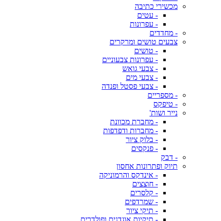
מכשירי כתיבה
- עטים
- עפרונות
- מחדדים
צבעים טושים ומרקרים
- טושים
- עפרונות צבעוניים
- צבעי גואש
- צבעי מים
- צבעי פסטל ופנדה
- מספריים
- טיפקס
נייר ושות'
- מחברת מכוונת
- מחברות ודפדפות
- בלוק ציור
- פנקסים
- דבק
תיוק ופתרונות אחסון
- אינדקס והרמוניקה
- חוצצים
- קלסרים
- שמרדפים
- תיקי ציור
- תיקיות אוגדנים ופולדרים