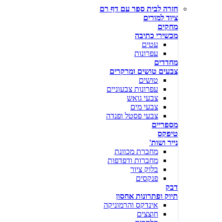
חזרה לבית ספר עם דף רם
ציוד למורים
מחקים
מכשירי כתיבה
עטים
עפרונות
מחדדים
צבעים טושים ומרקרים
טושים
עפרונות צבעוניים
צבעי גואש
צבעי מים
צבעי פסטל ופנדה
מספריים
טיפקס
נייר ושות'
מחברת מכוונת
מחברות ודפדפות
בלוק ציור
פנקסים
דבק
תיוק ופתרונות אחסון
אינדקס והרמוניקה
חוצצים