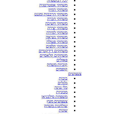
לכל המשפחה
משחקי אסטרטגיה
משחקי דמיון
משחקי הרכבות ומגנט
משחקי חברה
משחקי חשיבה
משחקי יצירה
משחקי למידה
משחקי נשיאה
משחקי פעולה
משחקי קלפים
משחקים דידקטיים
משחקים קלאסיים
פאזלים
קוביות משחק
קוסמים
צעצועים
בובות
גלגלים
כלי נגינה
מכוניות
משפחת סילבניאן
צעצועים מעץ
שולחנות משחק
שונות