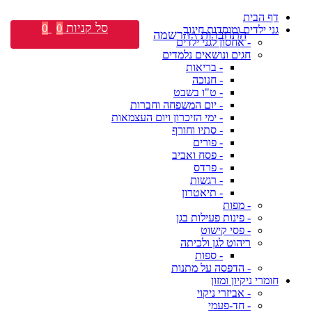
דף הבית
סל קניות
0
0
גני ילדים ומוסדות חינוך
התחברות \ הרשמה
- אחסון לגני ילדים
חגים ונושאים נלמדים
- בריאות
- חנוכה
- ט"ו בשבט
- יום המשפחה וחברות
- ימי הזיכרון ויום העצמאות
- סתיו וחורף
- פורים
- פסח ואביב
- פרדס
- רגשות
- תיאטרון
- מפות
- פינות פעילות בגן
- פסי קישוט
ריהוט לגן ולכיתה
- ספות
- הדפסה על מתנות
חומרי ניקיון ומזון
- אביזרי ניקוי
- חד-פעמי