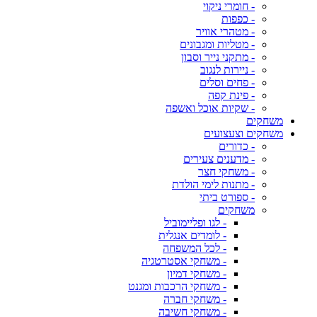
- חומרי ניקוי
- כפפות
- מטהרי אוויר
- מטליות ומגבונים
- מתקני נייר וסבון
- ניירות לנגוב
- פחים וסלים
- פינת קפה
- שקיות אוכל ואשפה
משחקים
משחקים וצעצועים
- כדורים
- מדענים צעירים
- משחקי חצר
- מתנות לימי הולדת
- ספורט ביתי
משחקים
- לגו ופליימוביל
- לומדים אנגלית
- לכל המשפחה
- משחקי אסטרטגיה
- משחקי דמיון
- משחקי הרכבות ומגנט
- משחקי חברה
- משחקי חשיבה