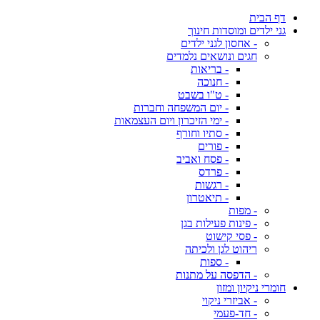
דף הבית
גני ילדים ומוסדות חינוך
- אחסון לגני ילדים
חגים ונושאים נלמדים
- בריאות
- חנוכה
- ט"ו בשבט
- יום המשפחה וחברות
- ימי הזיכרון ויום העצמאות
- סתיו וחורף
- פורים
- פסח ואביב
- פרדס
- רגשות
- תיאטרון
- מפות
- פינות פעילות בגן
- פסי קישוט
ריהוט לגן ולכיתה
- ספות
- הדפסה על מתנות
חומרי ניקיון ומזון
- אביזרי ניקוי
- חד-פעמי