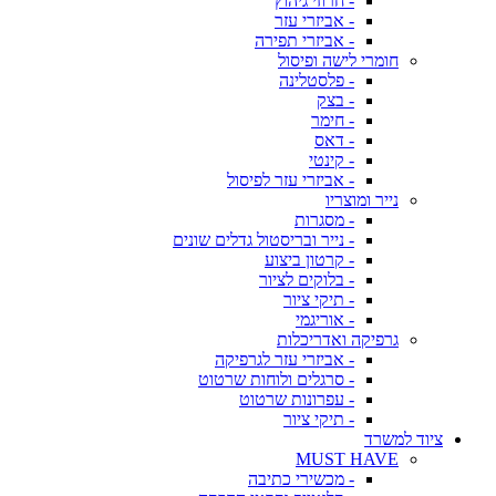
- חרוזי גיהוץ
- אביזרי עזר
- אביזרי תפירה
חומרי לישה ופיסול
- פלסטלינה
- בצק
- חימר
- דאס
- קינטי
- אביזרי עזר לפיסול
נייר ומוצריו
- מסגרות
- נייר ובריסטול גדלים שונים
- קרטון ביצוע
- בלוקים לציור
- תיקי ציור
- אוריגמי
גרפיקה ואדריכלות
- אביזרי עזר לגרפיקה
- סרגלים ולוחות שרטוט
- עפרונות שרטוט
- תיקי ציור
ציוד למשרד
MUST HAVE
- מכשירי כתיבה