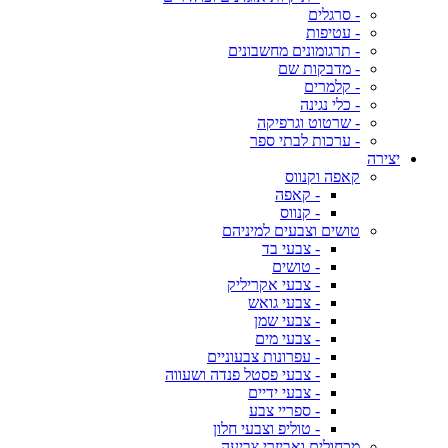
- סרגלים
- עטיפות
- תרגומונים מחשבונים
- מדבקות שם
- קלמרים
- כלי נגינה
- שרטוט וגרפיקה
- ערכות לבתי ספר
יצירה
קאפה וקנווס
- קאפה
- קנווס
טושים וצבעים למיניהם
- צבעי בד
- טושים
- צבעי אקריליק
- צבעי גואש
- צבעי שמן
- צבעי מים
- עפרונות צבעוניים
- צבעי פסטל פנדה ושעווה
- צבעי ידיים
- ספריי צבע
- טוליפ וצבעי חלון
מכחולים ואביזרי צביעה