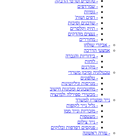
- סלוטייפ וסרטי הדבקה
- שמרדפים
- גומיות
- דפים ושות'
- שדכנים וסיכות
- תיוק וקלסרים
- נעצים מהדקים
- מחוררים
- אביזרי שולחן
אמצעי הדרכה
- בידוריות והגברה
- לוחות
- מקרנים
טכנולוגיה ומיכון משרדי
- טלפונים
- מגרסות וגיליוטינות
- מחשבונים ומכונות חישוב
- מכשירי ספירלה ולמינציה
נייר ומוצריו למשרד
- גליל נייר לקופות
- מזכריות ונייר ממו
- מעטפות
- נייר צילום
- פנקסים דפדפות ובלוקים
- עזרה ראשונה