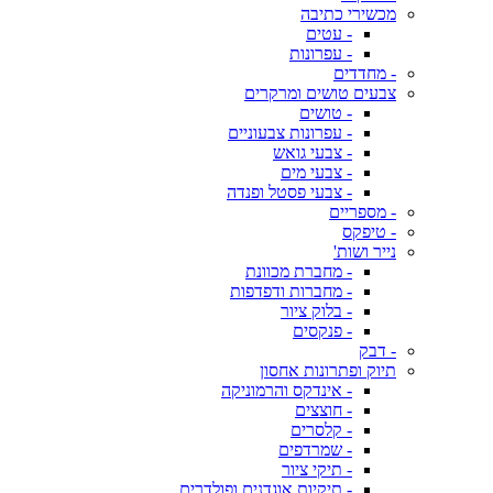
מכשירי כתיבה
- עטים
- עפרונות
- מחדדים
צבעים טושים ומרקרים
- טושים
- עפרונות צבעוניים
- צבעי גואש
- צבעי מים
- צבעי פסטל ופנדה
- מספריים
- טיפקס
נייר ושות'
- מחברת מכוונת
- מחברות ודפדפות
- בלוק ציור
- פנקסים
- דבק
תיוק ופתרונות אחסון
- אינדקס והרמוניקה
- חוצצים
- קלסרים
- שמרדפים
- תיקי ציור
- תיקיות אוגדנים ופולדרים