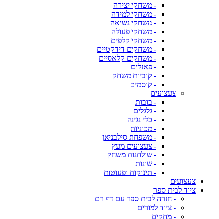
- משחקי יצירה
- משחקי למידה
- משחקי נשיאה
- משחקי פעולה
- משחקי קלפים
- משחקים דידקטיים
- משחקים קלאסיים
- פאזלים
- קוביות משחק
- קוסמים
צעצועים
- בובות
- גלגלים
- כלי נגינה
- מכוניות
- משפחת סילבניאן
- צעצועים מעץ
- שולחנות משחק
- שונות
- תינוקות ופעוטות
צעצועים
ציוד לבית ספר
- חזרה לבית ספר עם דף רם
- ציוד למורים
- מחקים