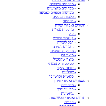
- מכחולים פשוטים
- מכחולים מקצועיים
- מברשות וספוגים לצביעה
- פלטות ומיכלים
- כני ציור
חומרים ואביזרי יצירה
- מדבקות עגולות
- סול
- קעקועי נצנצים
- דבק ליצירה
- חומרים ליצירה
- מדבקות וטפטים
- מוצרי עץ
- מוצרי טקסטיל
- פסיפס וחול צבעוני
- צורות קלקר
- שבלונות
- סלוטייפ וסרטי בד
מספריים ואביזרי חיתוך
- מספריים
- סכיני חיתוך
- גליוטינות
חרוזים ואביזרי תכשיטנות
- חרוזים