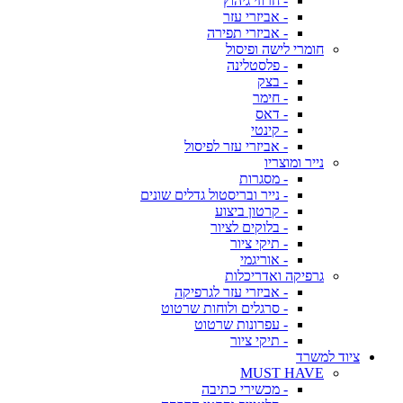
- חרוזי גיהוץ
- אביזרי עזר
- אביזרי תפירה
חומרי לישה ופיסול
- פלסטלינה
- בצק
- חימר
- דאס
- קינטי
- אביזרי עזר לפיסול
נייר ומוצריו
- מסגרות
- נייר ובריסטול גדלים שונים
- קרטון ביצוע
- בלוקים לציור
- תיקי ציור
- אוריגמי
גרפיקה ואדריכלות
- אביזרי עזר לגרפיקה
- סרגלים ולוחות שרטוט
- עפרונות שרטוט
- תיקי ציור
ציוד למשרד
MUST HAVE
- מכשירי כתיבה