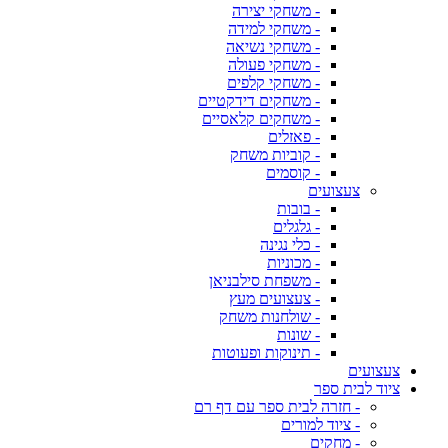
- משחקי יצירה
- משחקי למידה
- משחקי נשיאה
- משחקי פעולה
- משחקי קלפים
- משחקים דידקטיים
- משחקים קלאסיים
- פאזלים
- קוביות משחק
- קוסמים
צעצועים
- בובות
- גלגלים
- כלי נגינה
- מכוניות
- משפחת סילבניאן
- צעצועים מעץ
- שולחנות משחק
- שונות
- תינוקות ופעוטות
צעצועים
ציוד לבית ספר
- חזרה לבית ספר עם דף רם
- ציוד למורים
- מחקים