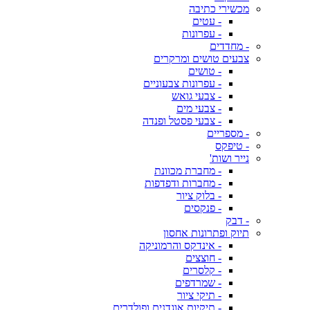
מכשירי כתיבה
- עטים
- עפרונות
- מחדדים
צבעים טושים ומרקרים
- טושים
- עפרונות צבעוניים
- צבעי גואש
- צבעי מים
- צבעי פסטל ופנדה
- מספריים
- טיפקס
נייר ושות'
- מחברת מכוונת
- מחברות ודפדפות
- בלוק ציור
- פנקסים
- דבק
תיוק ופתרונות אחסון
- אינדקס והרמוניקה
- חוצצים
- קלסרים
- שמרדפים
- תיקי ציור
- תיקיות אוגדנים ופולדרים