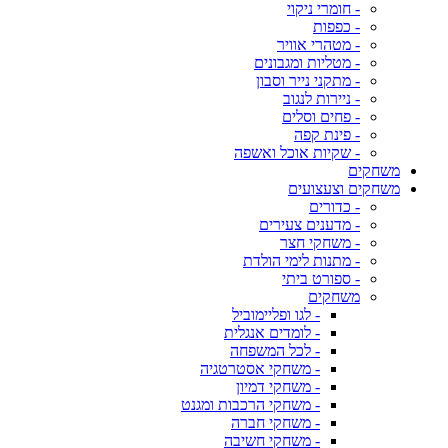
- חומרי ניקוי
- כפפות
- מטהרי אוויר
- מטליות ומגבונים
- מתקני נייר וסבון
- ניירות לנגוב
- פחים וסלים
- פינת קפה
- שקיות אוכל ואשפה
משחקים
משחקים וצעצועים
- כדורים
- מדענים צעירים
- משחקי חצר
- מתנות לימי הולדת
- ספורט ביתי
משחקים
- לגו ופליימוביל
- לומדים אנגלית
- לכל המשפחה
- משחקי אסטרטגיה
- משחקי דמיון
- משחקי הרכבות ומגנט
- משחקי חברה
- משחקי חשיבה