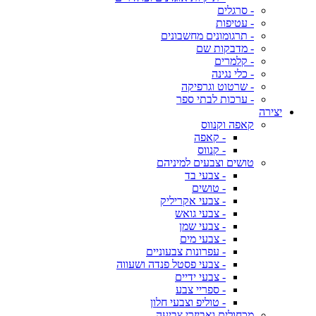
- סרגלים
- עטיפות
- תרגומונים מחשבונים
- מדבקות שם
- קלמרים
- כלי נגינה
- שרטוט וגרפיקה
- ערכות לבתי ספר
יצירה
קאפה וקנווס
- קאפה
- קנווס
טושים וצבעים למיניהם
- צבעי בד
- טושים
- צבעי אקריליק
- צבעי גואש
- צבעי שמן
- צבעי מים
- עפרונות צבעוניים
- צבעי פסטל פנדה ושעווה
- צבעי ידיים
- ספריי צבע
- טוליפ וצבעי חלון
מכחולים ואביזרי צביעה