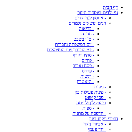
דף הבית
גני ילדים ומוסדות חינוך
- אחסון לגני ילדים
חגים ונושאים נלמדים
- בריאות
- חנוכה
- ט"ו בשבט
- יום המשפחה וחברות
- ימי הזיכרון ויום העצמאות
- סתיו וחורף
- פורים
- פסח ואביב
- פרדס
- רגשות
- תיאטרון
- מפות
- פינות פעילות בגן
- פסי קישוט
ריהוט לגן ולכיתה
- ספות
- הדפסה על מתנות
חומרי ניקיון ומזון
- אביזרי ניקוי
- חד-פעמי