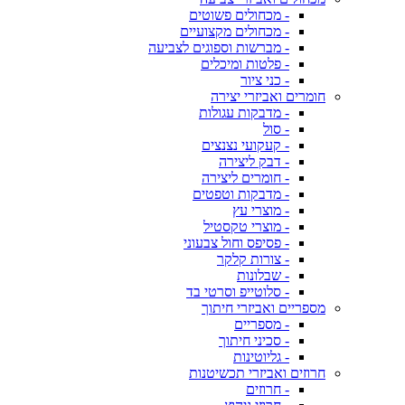
- מכחולים פשוטים
- מכחולים מקצועיים
- מברשות וספוגים לצביעה
- פלטות ומיכלים
- כני ציור
חומרים ואביזרי יצירה
- מדבקות עגולות
- סול
- קעקועי נצנצים
- דבק ליצירה
- חומרים ליצירה
- מדבקות וטפטים
- מוצרי עץ
- מוצרי טקסטיל
- פסיפס וחול צבעוני
- צורות קלקר
- שבלונות
- סלוטייפ וסרטי בד
מספריים ואביזרי חיתוך
- מספריים
- סכיני חיתוך
- גליוטינות
חרוזים ואביזרי תכשיטנות
- חרוזים