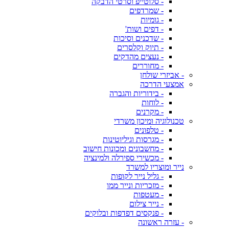
- סלוטייפ וסרטי הדבקה
- שמרדפים
- גומיות
- דפים ושות'
- שדכנים וסיכות
- תיוק וקלסרים
- נעצים מהדקים
- מחוררים
- אביזרי שולחן
אמצעי הדרכה
- בידוריות והגברה
- לוחות
- מקרנים
טכנולוגיה ומיכון משרדי
- טלפונים
- מגרסות וגיליוטינות
- מחשבונים ומכונות חישוב
- מכשירי ספירלה ולמינציה
נייר ומוצריו למשרד
- גליל נייר לקופות
- מזכריות ונייר ממו
- מעטפות
- נייר צילום
- פנקסים דפדפות ובלוקים
- עזרה ראשונה