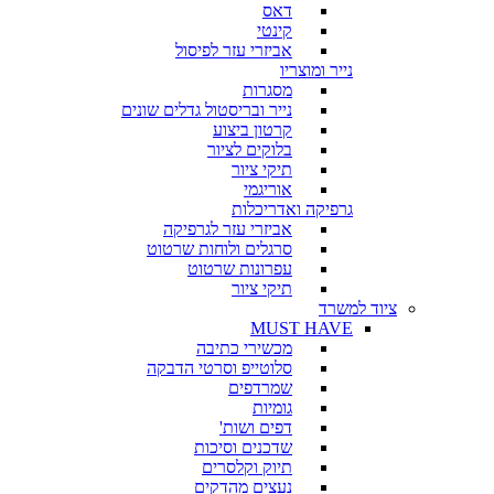
דאס
קינטי
אביזרי עזר לפיסול
נייר ומוצריו
מסגרות
נייר ובריסטול גדלים שונים
קרטון ביצוע
בלוקים לציור
תיקי ציור
אוריגמי
גרפיקה ואדריכלות
אביזרי עזר לגרפיקה
סרגלים ולוחות שרטוט
עפרונות שרטוט
תיקי ציור
ציוד למשרד
MUST HAVE
מכשירי כתיבה
סלוטייפ וסרטי הדבקה
שמרדפים
גומיות
דפים ושות'
שדכנים וסיכות
תיוק וקלסרים
נעצים מהדקים