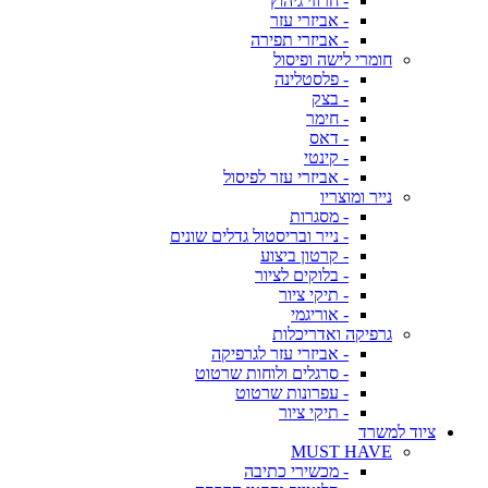
- חרוזי גיהוץ
- אביזרי עזר
- אביזרי תפירה
חומרי לישה ופיסול
- פלסטלינה
- בצק
- חימר
- דאס
- קינטי
- אביזרי עזר לפיסול
נייר ומוצריו
- מסגרות
- נייר ובריסטול גדלים שונים
- קרטון ביצוע
- בלוקים לציור
- תיקי ציור
- אוריגמי
גרפיקה ואדריכלות
- אביזרי עזר לגרפיקה
- סרגלים ולוחות שרטוט
- עפרונות שרטוט
- תיקי ציור
ציוד למשרד
MUST HAVE
- מכשירי כתיבה