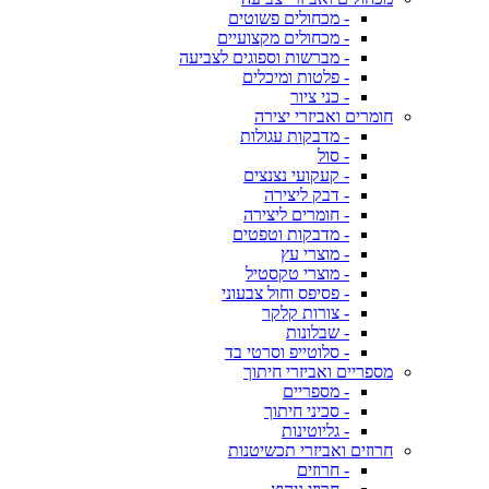
- מכחולים פשוטים
- מכחולים מקצועיים
- מברשות וספוגים לצביעה
- פלטות ומיכלים
- כני ציור
חומרים ואביזרי יצירה
- מדבקות עגולות
- סול
- קעקועי נצנצים
- דבק ליצירה
- חומרים ליצירה
- מדבקות וטפטים
- מוצרי עץ
- מוצרי טקסטיל
- פסיפס וחול צבעוני
- צורות קלקר
- שבלונות
- סלוטייפ וסרטי בד
מספריים ואביזרי חיתוך
- מספריים
- סכיני חיתוך
- גליוטינות
חרוזים ואביזרי תכשיטנות
- חרוזים