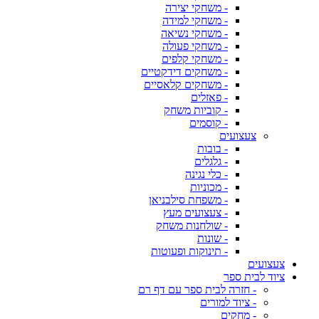
- משחקי יצירה
- משחקי למידה
- משחקי נשיאה
- משחקי פעולה
- משחקי קלפים
- משחקים דידקטיים
- משחקים קלאסיים
- פאזלים
- קוביות משחק
- קוסמים
צעצועים
- בובות
- גלגלים
- כלי נגינה
- מכוניות
- משפחת סילבניאן
- צעצועים מעץ
- שולחנות משחק
- שונות
- תינוקות ופעוטות
צעצועים
ציוד לבית ספר
- חזרה לבית ספר עם דף רם
- ציוד למורים
- מחקים