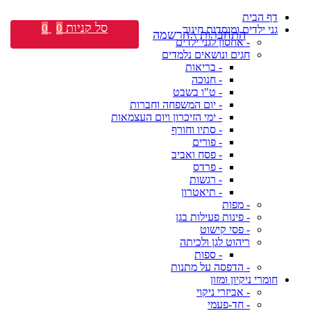
דף הבית
סל קניות
0
0
גני ילדים ומוסדות חינוך
התחברות \ הרשמה
- אחסון לגני ילדים
חגים ונושאים נלמדים
- בריאות
- חנוכה
- ט"ו בשבט
- יום המשפחה וחברות
- ימי הזיכרון ויום העצמאות
- סתיו וחורף
- פורים
- פסח ואביב
- פרדס
- רגשות
- תיאטרון
- מפות
- פינות פעילות בגן
- פסי קישוט
ריהוט לגן ולכיתה
- ספות
- הדפסה על מתנות
חומרי ניקיון ומזון
- אביזרי ניקוי
- חד-פעמי