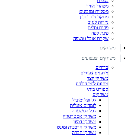
כפפות
מטהרי אוויר
מטליות ומגבונים
מתקני נייר וסבון
ניירות לנגוב
פחים וסלים
פינת קפה
שקיות אוכל ואשפה
משחקים
משחקים וצעצועים
כדורים
מדענים צעירים
משחקי חצר
מתנות לימי הולדת
ספורט ביתי
משחקים
לגו ופליימוביל
לומדים אנגלית
לכל המשפחה
משחקי אסטרטגיה
משחקי דמיון
משחקי הרכבות ומגנט
משחקי חברה