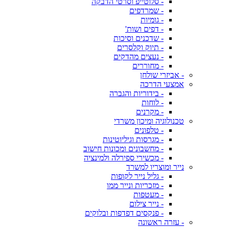
- סלוטייפ וסרטי הדבקה
- שמרדפים
- גומיות
- דפים ושות'
- שדכנים וסיכות
- תיוק וקלסרים
- נעצים מהדקים
- מחוררים
- אביזרי שולחן
אמצעי הדרכה
- בידוריות והגברה
- לוחות
- מקרנים
טכנולוגיה ומיכון משרדי
- טלפונים
- מגרסות וגיליוטינות
- מחשבונים ומכונות חישוב
- מכשירי ספירלה ולמינציה
נייר ומוצריו למשרד
- גליל נייר לקופות
- מזכריות ונייר ממו
- מעטפות
- נייר צילום
- פנקסים דפדפות ובלוקים
- עזרה ראשונה