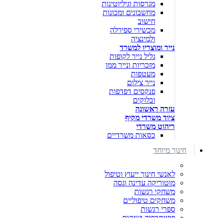
מגרסות וגיליוטינות
מחשבונים ומכונות
חישוב
מכשירי ספירלה
ולמינציה
נייר ומוצריו למשרד
גליל נייר לקופות
מזכריות ונייר ממו
מעטפות
נייר צילום
פנקסים דפדפות
ובלוקים
עזרה ראשונה
ציוד משרדי מקיף
ריהוט משרדי
כסאות משרדיים
חינוך מיוחד
לאנשי חינוך ייעוץ וטיפול
מוטוריקה עדינה וגסה
משחקי רגשות
משחקים טיפוליים
ספרי רגשות
פיזיותרפיה ושיקום