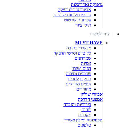
גרפיקה ואדריכלות
אביזרי עזר לגרפיקה
סרגלים ולוחות שרטוט
עפרונות שרטוט
תיקי ציור
ציוד למשרד
MUST HAVE
מכשירי כתיבה
סלוטייפ וסרטי הדבקה
שמרדפים
גומיות
דפים ושות'
שדכנים וסיכות
תיוק וקלסרים
נעצים מהדקים
מחוררים
אביזרי שולחן
אמצעי הדרכה
בידוריות והגברה
לוחות
מקרנים
טכנולוגיה ומיכון משרדי
טלפונים