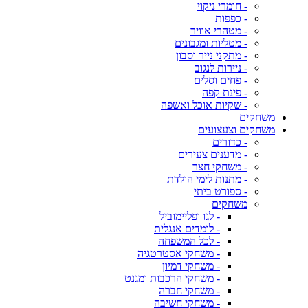
- חומרי ניקוי
- כפפות
- מטהרי אוויר
- מטליות ומגבונים
- מתקני נייר וסבון
- ניירות לנגוב
- פחים וסלים
- פינת קפה
- שקיות אוכל ואשפה
משחקים
משחקים וצעצועים
- כדורים
- מדענים צעירים
- משחקי חצר
- מתנות לימי הולדת
- ספורט ביתי
משחקים
- לגו ופליימוביל
- לומדים אנגלית
- לכל המשפחה
- משחקי אסטרטגיה
- משחקי דמיון
- משחקי הרכבות ומגנט
- משחקי חברה
- משחקי חשיבה