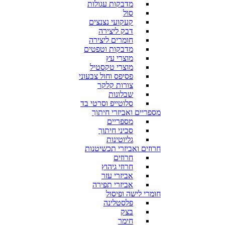
מדבקות עגולות
סול
קעקועי נצנצים
דבק ליצירה
חומרים ליצירה
מדבקות וטפטים
מוצרי עץ
מוצרי טקסטיל
פסיפס וחול צבעוני
צורות קלקר
שבלונות
סלוטייפ וסרטי בד
מספריים ואביזרי חיתוך
מספריים
סכיני חיתוך
גליוטינות
חרוזים ואביזרי תכשיטנות
חרוזים
חרוזי גיהוץ
אביזרי עזר
אביזרי תפירה
חומרי לישה ופיסול
פלסטלינה
בצק
חימר