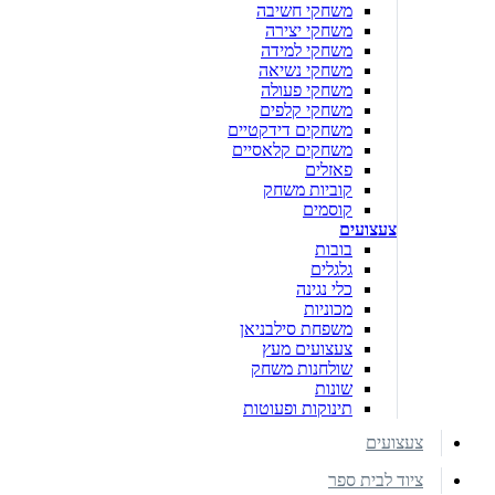
משחקי חשיבה
משחקי יצירה
משחקי למידה
משחקי נשיאה
משחקי פעולה
משחקי קלפים
משחקים דידקטיים
משחקים קלאסיים
פאזלים
קוביות משחק
קוסמים
צעצועים
בובות
גלגלים
כלי נגינה
מכוניות
משפחת סילבניאן
צעצועים מעץ
שולחנות משחק
שונות
תינוקות ופעוטות
צעצועים
ציוד לבית ספר