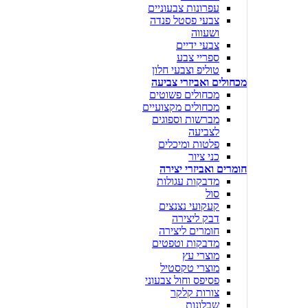
עפרונות צבעוניים
צבעי פסטל פנדה
ושעווה
צבעי ידיים
ספריי צבע
טוליפ וצבעי חלון
מכחולים ואביזרי צביעה
מכחולים פשוטים
מכחולים מקצועיים
מברשות וספוגים
לצביעה
פלטות ומיכלים
כני ציור
חומרים ואביזרי יצירה
מדבקות עגולות
סול
קעקועי נצנצים
דבק ליצירה
חומרים ליצירה
מדבקות וטפטים
מוצרי עץ
מוצרי טקסטיל
פסיפס וחול צבעוני
צורות קלקר
שבלונות