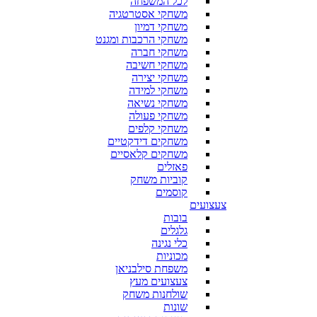
לכל המשפחה
משחקי אסטרטגיה
משחקי דמיון
משחקי הרכבות ומגנט
משחקי חברה
משחקי חשיבה
משחקי יצירה
משחקי למידה
משחקי נשיאה
משחקי פעולה
משחקי קלפים
משחקים דידקטיים
משחקים קלאסיים
פאזלים
קוביות משחק
קוסמים
צעצועים
בובות
גלגלים
כלי נגינה
מכוניות
משפחת סילבניאן
צעצועים מעץ
שולחנות משחק
שונות