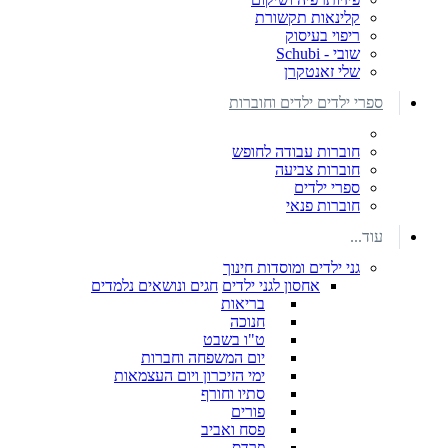
קלינאות תקשורת
ריפוי בעיסוק
שובי - Schubi
שלי זאנטקרן
ספרי ילדים ילדים וחוברות
חוברות עבודה לחופש
חוברות צביעה
ספרי ילדים
חוברות פנאי
עוד...
גני ילדים ומוסדות חינוך
אחסון לגני ילדים
חגים ונושאים נלמדים
בריאות
חנוכה
ט"ו בשבט
יום המשפחה וחברות
ימי הזיכרון ויום העצמאות
סתיו וחורף
פורים
פסח ואביב
פרדס