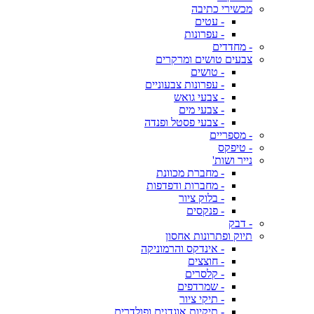
מכשירי כתיבה
- עטים
- עפרונות
- מחדדים
צבעים טושים ומרקרים
- טושים
- עפרונות צבעוניים
- צבעי גואש
- צבעי מים
- צבעי פסטל ופנדה
- מספריים
- טיפקס
נייר ושות'
- מחברת מכוונת
- מחברות ודפדפות
- בלוק ציור
- פנקסים
- דבק
תיוק ופתרונות אחסון
- אינדקס והרמוניקה
- חוצצים
- קלסרים
- שמרדפים
- תיקי ציור
- תיקיות אוגדנים ופולדרים