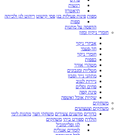
רגשות
תיאטרון
מפות
פינות פעילות בגן
פסי קישוט
ריהוט לגן ולכיתה
ספות
הדפסה על מתנות
חומרי ניקיון ומזון
אביזרי ניקוי
חד-פעמי
חומרי ניקוי
כפפות
מטהרי אוויר
מטליות ומגבונים
מתקני נייר וסבון
ניירות לנגוב
פחים וסלים
פינת קפה
שקיות אוכל ואשפה
משחקים
משחקים וצעצועים
כדורים
מדענים צעירים
משחקי חצר
מתנות לימי
הולדת
ספורט ביתי
משחקים
לגו ופליימוביל
לומדים אנגלית