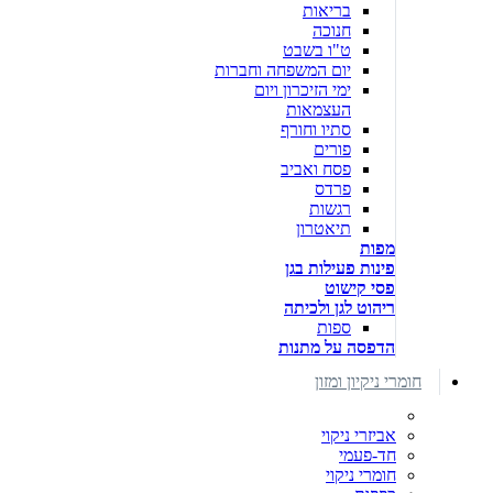
בריאות
חנוכה
ט"ו בשבט
יום המשפחה וחברות
ימי הזיכרון ויום
העצמאות
סתיו וחורף
פורים
פסח ואביב
פרדס
רגשות
תיאטרון
מפות
פינות פעילות בגן
פסי קישוט
ריהוט לגן ולכיתה
ספות
הדפסה על מתנות
חומרי ניקיון ומזון
אביזרי ניקוי
חד-פעמי
חומרי ניקוי