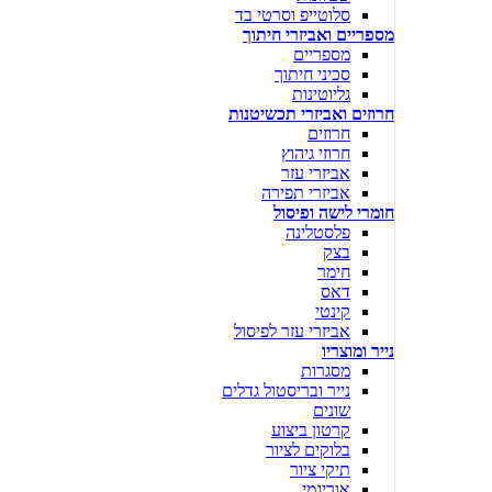
סלוטייפ וסרטי בד
מספריים ואביזרי חיתוך
מספריים
סכיני חיתוך
גליוטינות
חרוזים ואביזרי תכשיטנות
חרוזים
חרוזי גיהוץ
אביזרי עזר
אביזרי תפירה
חומרי לישה ופיסול
פלסטלינה
בצק
חימר
דאס
קינטי
אביזרי עזר לפיסול
נייר ומוצריו
מסגרות
נייר ובריסטול גדלים
שונים
קרטון ביצוע
בלוקים לציור
תיקי ציור
אוריגמי