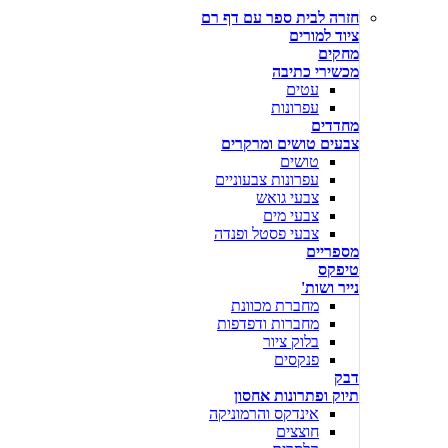
חזרה לבית ספר עם דף רם
ציוד למורים
מחקים
מכשירי כתיבה
עטים
עפרונות
מחדדים
צבעים טושים ומרקרים
טושים
עפרונות צבעוניים
צבעי גואש
צבעי מים
צבעי פסטל ופנדה
מספריים
טיפקס
נייר ושות'
מחברת מכוונת
מחברות ודפדפות
בלוק ציור
פנקסים
דבק
תיוק ופתרונות אחסון
אינדקס והרמוניקה
חוצצים