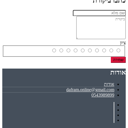
כתבו ביקורת
ציון
שמירה
אודות
אודות
dafram.online@gmail.com
0543989899