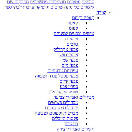
סרגלים
עטיפות
תרגומונים מחשבונים
מדבקות שם
קלמרים
כלי נגינה
שרטוט וגרפיקה
ערכות לבתי ספר
יצירה
קאפה וקנווס
קאפה
קנווס
טושים וצבעים למיניהם
צבעי בד
טושים
צבעי אקריליק
צבעי גואש
צבעי שמן
צבעי מים
עפרונות צבעוניים
צבעי פסטל פנדה ושעווה
צבעי ידיים
ספריי צבע
טוליפ וצבעי חלון
מכחולים ואביזרי צביעה
מכחולים פשוטים
מכחולים מקצועיים
מברשות וספוגים לצביעה
פלטות ומיכלים
כני ציור
חומרים ואביזרי יצירה