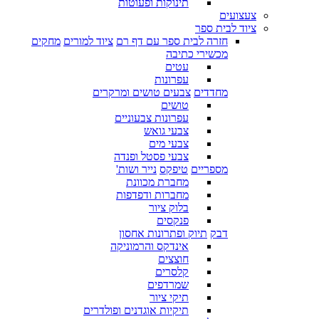
תינוקות ופעוטות
צעצועים
ציוד לבית ספר
חזרה לבית ספר עם דף רם
ציוד למורים
מחקים
מכשירי כתיבה
עטים
עפרונות
מחדדים
צבעים טושים ומרקרים
טושים
עפרונות צבעוניים
צבעי גואש
צבעי מים
צבעי פסטל ופנדה
מספריים
טיפקס
נייר ושות'
מחברת מכוונת
מחברות ודפדפות
בלוק ציור
פנקסים
דבק
תיוק ופתרונות אחסון
אינדקס והרמוניקה
חוצצים
קלסרים
שמרדפים
תיקי ציור
תיקיות אוגדנים ופולדרים