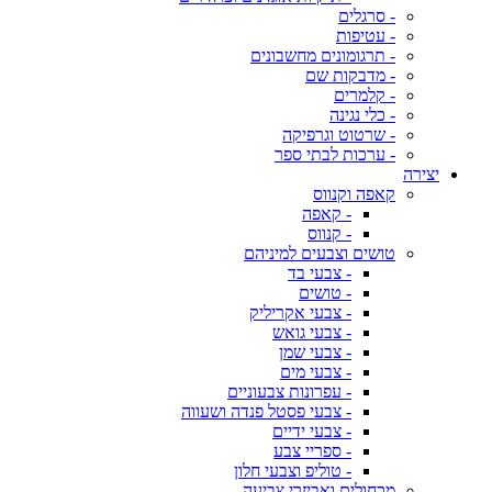
- סרגלים
- עטיפות
- תרגומונים מחשבונים
- מדבקות שם
- קלמרים
- כלי נגינה
- שרטוט וגרפיקה
- ערכות לבתי ספר
יצירה
קאפה וקנווס
- קאפה
- קנווס
טושים וצבעים למיניהם
- צבעי בד
- טושים
- צבעי אקריליק
- צבעי גואש
- צבעי שמן
- צבעי מים
- עפרונות צבעוניים
- צבעי פסטל פנדה ושעווה
- צבעי ידיים
- ספריי צבע
- טוליפ וצבעי חלון
מכחולים ואביזרי צביעה