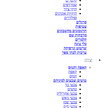
קלסרים
שמרדפים
תיקי ציור
תיקיות אוגדנים
ופולדרים
סרגלים
עטיפות
תרגומונים מחשבונים
מדבקות שם
קלמרים
כלי נגינה
שרטוט וגרפיקה
ערכות לבתי ספר
יצירה
קאפה וקנווס
קאפה
קנווס
טושים וצבעים למיניהם
צבעי בד
טושים
צבעי אקריליק
צבעי גואש
צבעי שמן
צבעי מים