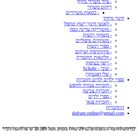
- ציוד משרדי מקיף
ריהוט משרדי
- כסאות משרדיים
חינוך מיוחד
- לאנשי חינוך ייעוץ וטיפול
- מוטוריקה עדינה וגסה
- משחקי רגשות
- משחקים טיפוליים
- ספרי רגשות
- פיזיותרפיה ושיקום
- קלינאות תקשורת
- ריפוי בעיסוק
- שובי - Schubi
- שלי זאנטקרן
ספרי ילדים ילדים וחוברות
- חוברות עבודה לחופש
- חוברות צביעה
- ספרי ילדים
- חוברות פנאי
התחברות
dafram.online@gmail.com
***משלוח עד הבית מוזל ב- 29 ש"ח בקניה מעל 289 ש"ח שליח עד הבית ***
***מש