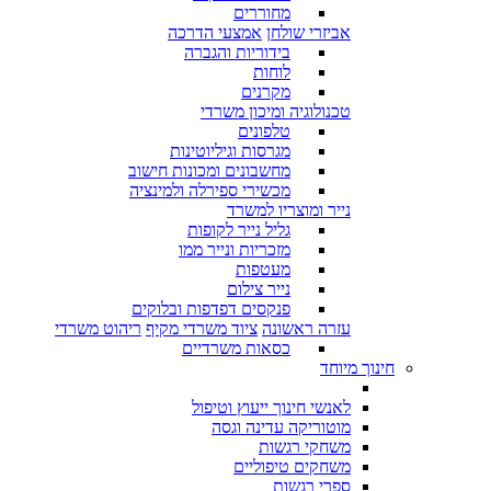
מחוררים
אביזרי שולחן
אמצעי הדרכה
בידוריות והגברה
לוחות
מקרנים
טכנולוגיה ומיכון משרדי
טלפונים
מגרסות וגיליוטינות
מחשבונים ומכונות חישוב
מכשירי ספירלה ולמינציה
נייר ומוצריו למשרד
גליל נייר לקופות
מזכריות ונייר ממו
מעטפות
נייר צילום
פנקסים דפדפות ובלוקים
עזרה ראשונה
ציוד משרדי מקיף
ריהוט משרדי
כסאות משרדיים
חינוך מיוחד
לאנשי חינוך ייעוץ וטיפול
מוטוריקה עדינה וגסה
משחקי רגשות
משחקים טיפוליים
ספרי רגשות