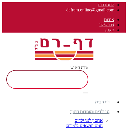
התחברות
dafram.online@gmail.com
אודות
צרו קשר
תקנון
שדה חיפוש
דף הבית
גני ילדים ומוסדות חינוך
אחסון לגני ילדים
חגים ונושאים נלמדים