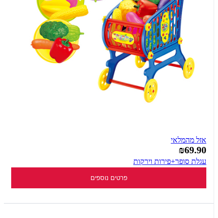
אזל מהמלאי
₪69.90
עגלת סופר+פירות וירקות
פרטים נוספים