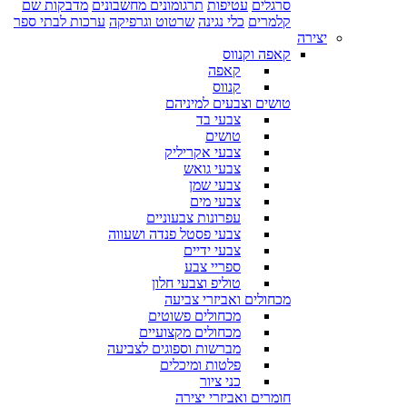
סרגלים
עטיפות
תרגומונים מחשבונים
מדבקות שם
קלמרים
כלי נגינה
שרטוט וגרפיקה
ערכות לבתי ספר
יצירה
קאפה וקנווס
קאפה
קנווס
טושים וצבעים למיניהם
צבעי בד
טושים
צבעי אקריליק
צבעי גואש
צבעי שמן
צבעי מים
עפרונות צבעוניים
צבעי פסטל פנדה ושעווה
צבעי ידיים
ספריי צבע
טוליפ וצבעי חלון
מכחולים ואביזרי צביעה
מכחולים פשוטים
מכחולים מקצועיים
מברשות וספוגים לצביעה
פלטות ומיכלים
כני ציור
חומרים ואביזרי יצירה