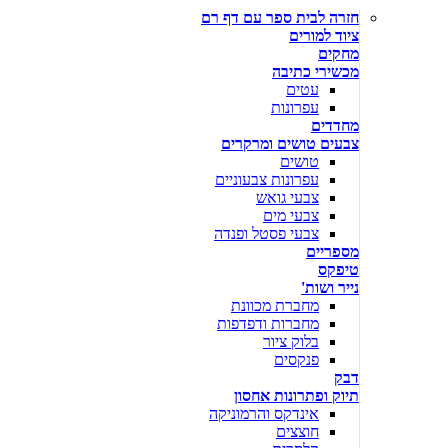
חזרה לבית ספר עם דף רם
ציוד למורים
מחקים
מכשירי כתיבה
עטים
עפרונות
מחדדים
צבעים טושים ומרקרים
טושים
עפרונות צבעוניים
צבעי גואש
צבעי מים
צבעי פסטל ופנדה
מספריים
טיפקס
נייר ושות'
מחברת מכוונת
מחברות ודפדפות
בלוק ציור
פנקסים
דבק
תיוק ופתרונות אחסון
אינדקס והרמוניקה
חוצצים