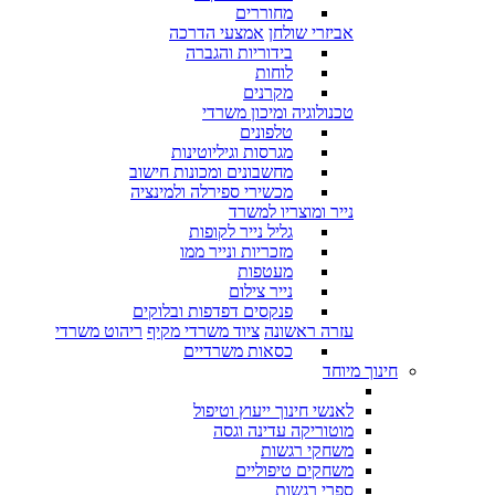
מחוררים
אביזרי שולחן
אמצעי הדרכה
בידוריות והגברה
לוחות
מקרנים
טכנולוגיה ומיכון משרדי
טלפונים
מגרסות וגיליוטינות
מחשבונים ומכונות חישוב
מכשירי ספירלה ולמינציה
נייר ומוצריו למשרד
גליל נייר לקופות
מזכריות ונייר ממו
מעטפות
נייר צילום
פנקסים דפדפות ובלוקים
עזרה ראשונה
ציוד משרדי מקיף
ריהוט משרדי
כסאות משרדיים
חינוך מיוחד
לאנשי חינוך ייעוץ וטיפול
מוטוריקה עדינה וגסה
משחקי רגשות
משחקים טיפוליים
ספרי רגשות