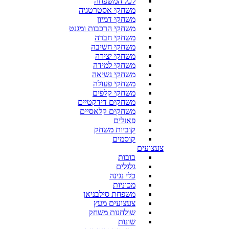
לכל המשפחה
משחקי אסטרטגיה
משחקי דמיון
משחקי הרכבות ומגנט
משחקי חברה
משחקי חשיבה
משחקי יצירה
משחקי למידה
משחקי נשיאה
משחקי פעולה
משחקי קלפים
משחקים דידקטיים
משחקים קלאסיים
פאזלים
קוביות משחק
קוסמים
צעצועים
בובות
גלגלים
כלי נגינה
מכוניות
משפחת סילבניאן
צעצועים מעץ
שולחנות משחק
שונות