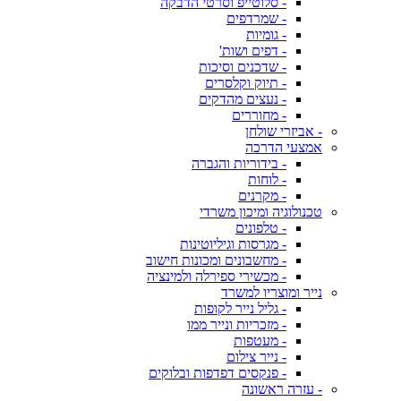
- סלוטייפ וסרטי הדבקה
- שמרדפים
- גומיות
- דפים ושות'
- שדכנים וסיכות
- תיוק וקלסרים
- נעצים מהדקים
- מחוררים
- אביזרי שולחן
אמצעי הדרכה
- בידוריות והגברה
- לוחות
- מקרנים
טכנולוגיה ומיכון משרדי
- טלפונים
- מגרסות וגיליוטינות
- מחשבונים ומכונות חישוב
- מכשירי ספירלה ולמינציה
נייר ומוצריו למשרד
- גליל נייר לקופות
- מזכריות ונייר ממו
- מעטפות
- נייר צילום
- פנקסים דפדפות ובלוקים
- עזרה ראשונה