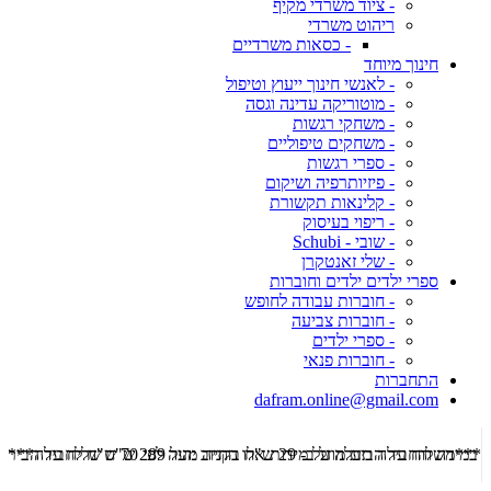
- ציוד משרדי מקיף
ריהוט משרדי
- כסאות משרדיים
חינוך מיוחד
- לאנשי חינוך ייעוץ וטיפול
- מוטוריקה עדינה וגסה
- משחקי רגשות
- משחקים טיפוליים
- ספרי רגשות
- פיזיותרפיה ושיקום
- קלינאות תקשורת
- ריפוי בעיסוק
- שובי - Schubi
- שלי זאנטקרן
ספרי ילדים ילדים וחוברות
- חוברות עבודה לחופש
- חוברות צביעה
- ספרי ילדים
- חוברות פנאי
התחברות
dafram.online@gmail.com
***משלוח עד הבית מוזל ב- 29 ש"ח בקניה מעל 289 ש"ח שליח עד הבית ***
***מש