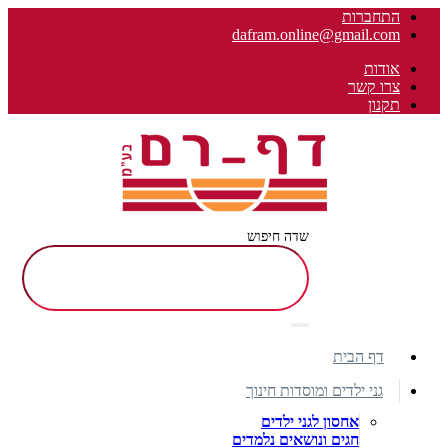
התחברות
dafram.online@gmail.com
אודות
צרו קשר
תקנון
שדה חיפוש
דף הבית
גני ילדים ומוסדות חינוך
אחסון לגני ילדים
חגים ונושאים נלמדים