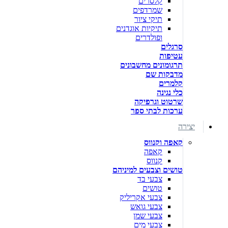
קלסרים
שמרדפים
תיקי ציור
תיקיות אוגדנים
ופולדרים
סרגלים
עטיפות
תרגומונים מחשבונים
מדבקות שם
קלמרים
כלי נגינה
שרטוט וגרפיקה
ערכות לבתי ספר
יצירה
קאפה וקנווס
קאפה
קנווס
טושים וצבעים למיניהם
צבעי בד
טושים
צבעי אקריליק
צבעי גואש
צבעי שמן
צבעי מים