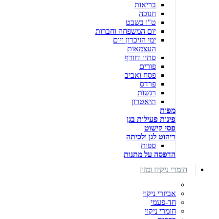
בריאות
חנוכה
ט"ו בשבט
יום המשפחה וחברות
ימי הזיכרון ויום
העצמאות
סתיו וחורף
פורים
פסח ואביב
פרדס
רגשות
תיאטרון
מפות
פינות פעילות בגן
פסי קישוט
ריהוט לגן ולכיתה
ספות
הדפסה על מתנות
חומרי ניקיון ומזון
אביזרי ניקוי
חד-פעמי
חומרי ניקוי