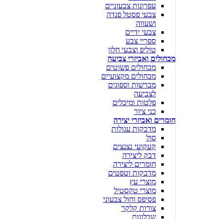
עפרונות צבעוניים
צבעי פסטל פנדה
ושעווה
צבעי ידיים
ספריי צבע
טוליפ וצבעי חלון
מכחולים ואביזרי צביעה
מכחולים פשוטים
מכחולים מקצועיים
מברשות וספוגים
לצביעה
פלטות ומיכלים
כני ציור
חומרים ואביזרי יצירה
מדבקות עגולות
סול
קעקועי נצנצים
דבק ליצירה
חומרים ליצירה
מדבקות וטפטים
מוצרי עץ
מוצרי טקסטיל
פסיפס וחול צבעוני
צורות קלקר
שבלונות