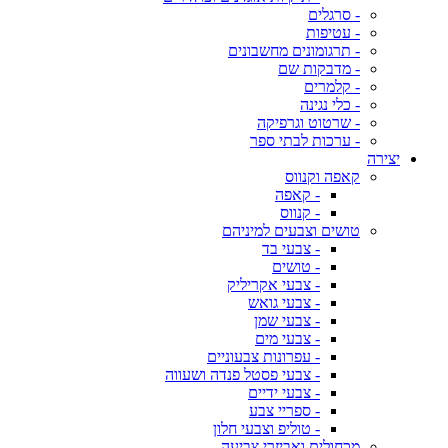
- סרגלים
- עטיפות
- תרגומונים מחשבונים
- מדבקות שם
- קלמרים
- כלי נגינה
- שרטוט וגרפיקה
- ערכות לבתי ספר
יצירה
קאפה וקנווס
- קאפה
- קנווס
טושים וצבעים למיניהם
- צבעי בד
- טושים
- צבעי אקריליק
- צבעי גואש
- צבעי שמן
- צבעי מים
- עפרונות צבעוניים
- צבעי פסטל פנדה ושעווה
- צבעי ידיים
- ספריי צבע
- טוליפ וצבעי חלון
מכחולים ואביזרי צביעה