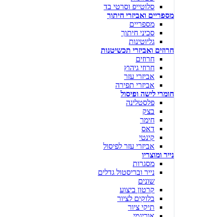
סלוטייפ וסרטי בד
מספריים ואביזרי חיתוך
מספריים
סכיני חיתוך
גליוטינות
חרוזים ואביזרי תכשיטנות
חרוזים
חרוזי גיהוץ
אביזרי עזר
אביזרי תפירה
חומרי לישה ופיסול
פלסטלינה
בצק
חימר
דאס
קינטי
אביזרי עזר לפיסול
נייר ומוצריו
מסגרות
נייר ובריסטול גדלים
שונים
קרטון ביצוע
בלוקים לציור
תיקי ציור
אוריגמי