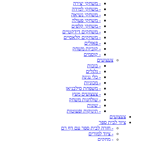
- משחקי יצירה
- משחקי למידה
- משחקי נשיאה
- משחקי פעולה
- משחקי קלפים
- משחקים דידקטיים
- משחקים קלאסיים
- פאזלים
- קוביות משחק
- קוסמים
צעצועים
- בובות
- גלגלים
- כלי נגינה
- מכוניות
- משפחת סילבניאן
- צעצועים מעץ
- שולחנות משחק
- שונות
- תינוקות ופעוטות
צעצועים
ציוד לבית ספר
- חזרה לבית ספר עם דף רם
- ציוד למורים
- מחקים