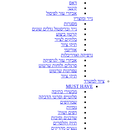
דאס
קינטי
אביזרי עזר לפיסול
נייר ומוצריו
מסגרות
נייר ובריסטול גדלים שונים
קרטון ביצוע
בלוקים לציור
תיקי ציור
אוריגמי
גרפיקה ואדריכלות
אביזרי עזר לגרפיקה
סרגלים ולוחות שרטוט
עפרונות שרטוט
תיקי ציור
ציוד למשרד
MUST HAVE
מכשירי כתיבה
סלוטייפ וסרטי הדבקה
שמרדפים
גומיות
דפים ושות'
שדכנים וסיכות
תיוק וקלסרים
נעצים מהדקים