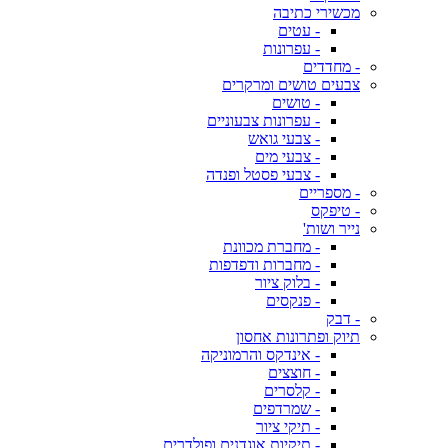
מכשירי כתיבה
- עטים
- עפרונות
- מחדדים
צבעים טושים ומרקרים
- טושים
- עפרונות צבעוניים
- צבעי גואש
- צבעי מים
- צבעי פסטל ופנדה
- מספריים
- טיפקס
נייר ושות'
- מחברת מכוונת
- מחברות ודפדפות
- בלוק ציור
- פנקסים
- דבק
תיוק ופתרונות אחסון
- אינדקס והרמוניקה
- חוצצים
- קלסרים
- שמרדפים
- תיקי ציור
- תיקיות אוגדנים ופולדרים