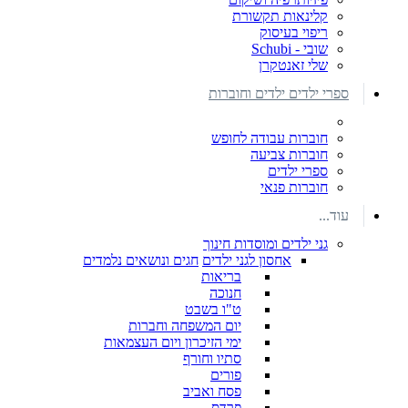
קלינאות תקשורת
ריפוי בעיסוק
שובי - Schubi
שלי זאנטקרן
ספרי ילדים ילדים וחוברות
חוברות עבודה לחופש
חוברות צביעה
ספרי ילדים
חוברות פנאי
עוד...
גני ילדים ומוסדות חינוך
אחסון לגני ילדים
חגים ונושאים נלמדים
בריאות
חנוכה
ט"ו בשבט
יום המשפחה וחברות
ימי הזיכרון ויום העצמאות
סתיו וחורף
פורים
פסח ואביב
פרדס