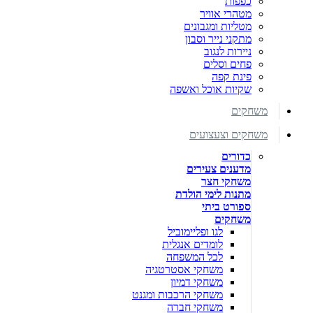
כפפות
מטהרי אוויר
מטליות ומגבונים
מתקני נייר וסבון
ניירות לנגוב
פחים וסלים
פינת קפה
שקיות אוכל ואשפה
משחקים
משחקים וצעצועים
כדורים
מדענים צעירים
משחקי חצר
מתנות לימי הולדת
ספורט ביתי
משחקים
לגו ופליימוביל
לומדים אנגלית
לכל המשפחה
משחקי אסטרטגיה
משחקי דמיון
משחקי הרכבות ומגנט
משחקי חברה