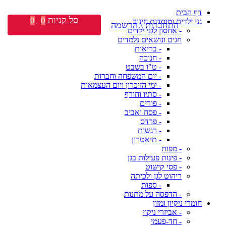
דף הבית
סל קניות
0
0
גני ילדים ומוסדות חינוך
התחברות \ הרשמה
- אחסון לגני ילדים
חגים ונושאים נלמדים
- בריאות
- חנוכה
- ט"ו בשבט
- יום המשפחה וחברות
- ימי הזיכרון ויום העצמאות
- סתיו וחורף
- פורים
- פסח ואביב
- פרדס
- רגשות
- תיאטרון
- מפות
- פינות פעילות בגן
- פסי קישוט
ריהוט לגן ולכיתה
- ספות
- הדפסה על מתנות
חומרי ניקיון ומזון
- אביזרי ניקוי
- חד-פעמי