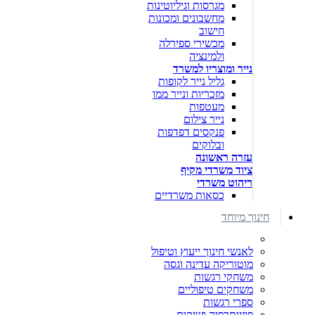
מגרסות וגיליוטינות
מחשבונים ומכונות
חישוב
מכשירי ספירלה
ולמינציה
נייר ומוצריו למשרד
גליל נייר לקופות
מזכריות ונייר ממו
מעטפות
נייר צילום
פנקסים דפדפות
ובלוקים
עזרה ראשונה
ציוד משרדי מקיף
ריהוט משרדי
כסאות משרדיים
חינוך מיוחד
לאנשי חינוך ייעוץ וטיפול
מוטוריקה עדינה וגסה
משחקי רגשות
משחקים טיפוליים
ספרי רגשות
פיזיותרפיה ושיקום