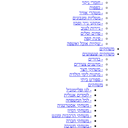
- חומרי ניקוי
- כפפות
- מטהרי אוויר
- מטליות ומגבונים
- מתקני נייר וסבון
- ניירות לנגוב
- פחים וסלים
- פינת קפה
- שקיות אוכל ואשפה
משחקים
משחקים וצעצועים
- כדורים
- מדענים צעירים
- משחקי חצר
- מתנות לימי הולדת
- ספורט ביתי
משחקים
- לגו ופליימוביל
- לומדים אנגלית
- לכל המשפחה
- משחקי אסטרטגיה
- משחקי דמיון
- משחקי הרכבות ומגנט
- משחקי חברה
- משחקי חשיבה