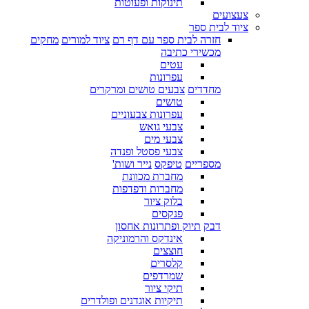
תינוקות ופעוטות
צעצועים
ציוד לבית ספר
חזרה לבית ספר עם דף רם
ציוד למורים
מחקים
מכשירי כתיבה
עטים
עפרונות
מחדדים
צבעים טושים ומרקרים
טושים
עפרונות צבעוניים
צבעי גואש
צבעי מים
צבעי פסטל ופנדה
מספריים
טיפקס
נייר ושות'
מחברת מכוונת
מחברות ודפדפות
בלוק ציור
פנקסים
דבק
תיוק ופתרונות אחסון
אינדקס והרמוניקה
חוצצים
קלסרים
שמרדפים
תיקי ציור
תיקיות אוגדנים ופולדרים