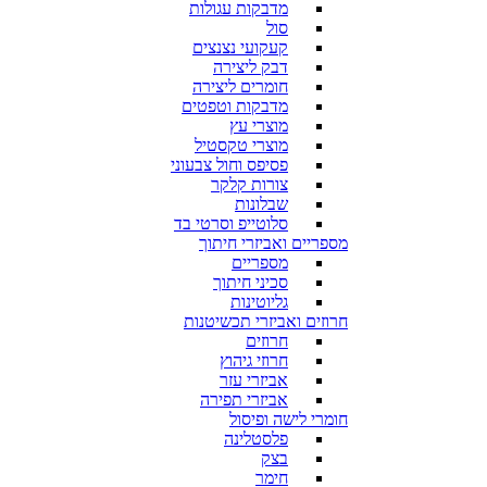
מדבקות עגולות
סול
קעקועי נצנצים
דבק ליצירה
חומרים ליצירה
מדבקות וטפטים
מוצרי עץ
מוצרי טקסטיל
פסיפס וחול צבעוני
צורות קלקר
שבלונות
סלוטייפ וסרטי בד
מספריים ואביזרי חיתוך
מספריים
סכיני חיתוך
גליוטינות
חרוזים ואביזרי תכשיטנות
חרוזים
חרוזי גיהוץ
אביזרי עזר
אביזרי תפירה
חומרי לישה ופיסול
פלסטלינה
בצק
חימר