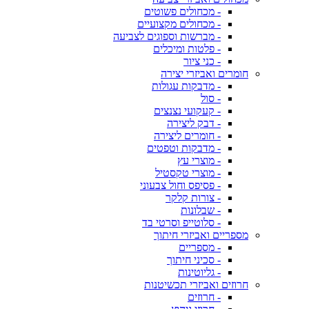
- מכחולים פשוטים
- מכחולים מקצועיים
- מברשות וספוגים לצביעה
- פלטות ומיכלים
- כני ציור
חומרים ואביזרי יצירה
- מדבקות עגולות
- סול
- קעקועי נצנצים
- דבק ליצירה
- חומרים ליצירה
- מדבקות וטפטים
- מוצרי עץ
- מוצרי טקסטיל
- פסיפס וחול צבעוני
- צורות קלקר
- שבלונות
- סלוטייפ וסרטי בד
מספריים ואביזרי חיתוך
- מספריים
- סכיני חיתוך
- גליוטינות
חרוזים ואביזרי תכשיטנות
- חרוזים