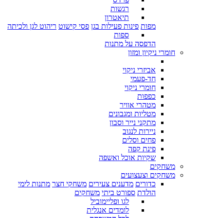
רגשות
תיאטרון
מפות
פינות פעילות בגן
פסי קישוט
ריהוט לגן ולכיתה
ספות
הדפסה על מתנות
חומרי ניקיון ומזון
אביזרי ניקוי
חד-פעמי
חומרי ניקוי
כפפות
מטהרי אוויר
מטליות ומגבונים
מתקני נייר וסבון
ניירות לנגוב
פחים וסלים
פינת קפה
שקיות אוכל ואשפה
משחקים
משחקים וצעצועים
כדורים
מדענים צעירים
משחקי חצר
מתנות לימי
הולדת
ספורט ביתי
משחקים
לגו ופליימוביל
לומדים אנגלית