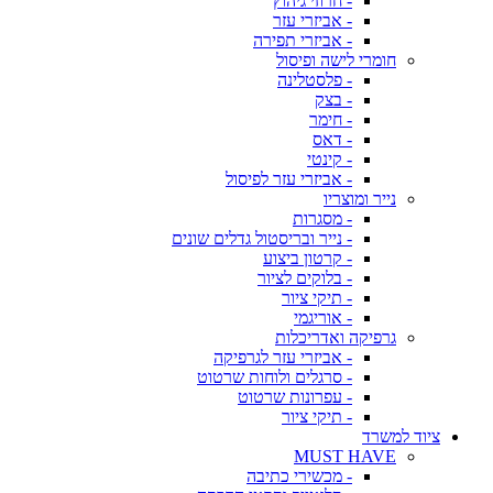
- חרוזי גיהוץ
- אביזרי עזר
- אביזרי תפירה
חומרי לישה ופיסול
- פלסטלינה
- בצק
- חימר
- דאס
- קינטי
- אביזרי עזר לפיסול
נייר ומוצריו
- מסגרות
- נייר ובריסטול גדלים שונים
- קרטון ביצוע
- בלוקים לציור
- תיקי ציור
- אוריגמי
גרפיקה ואדריכלות
- אביזרי עזר לגרפיקה
- סרגלים ולוחות שרטוט
- עפרונות שרטוט
- תיקי ציור
ציוד למשרד
MUST HAVE
- מכשירי כתיבה