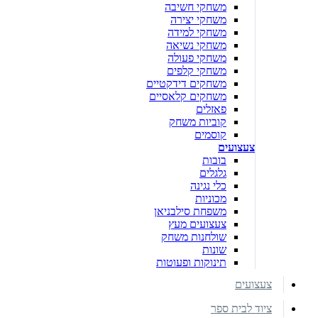
משחקי חשיבה
משחקי יצירה
משחקי למידה
משחקי נשיאה
משחקי פעולה
משחקי קלפים
משחקים דידקטיים
משחקים קלאסיים
פאזלים
קוביות משחק
קוסמים
צעצועים
בובות
גלגלים
כלי נגינה
מכוניות
משפחת סילבניאן
צעצועים מעץ
שולחנות משחק
שונות
תינוקות ופעוטות
צעצועים
ציוד לבית ספר