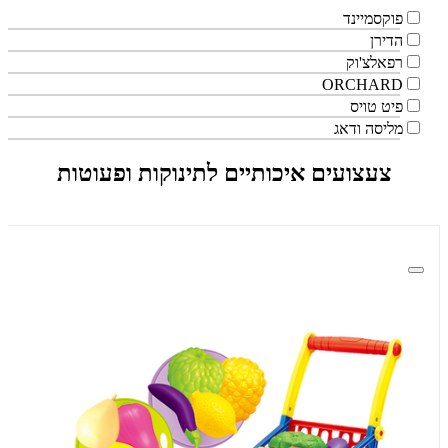
פוקסמיינד
הדירן
רפאלצ'וק
ORCHARD
פיט טויס
מליסה ודאג
צעצועים איכותיים לתינוקות ופעוטות