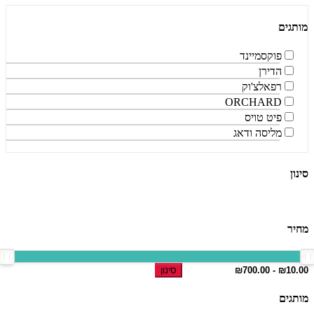
מותגים
פוקסמיינד
הדירן
רפאלצ'וק
ORCHARD
פיט טויס
מליסה ודאג
סינון
מחיר
סינון
מותגים