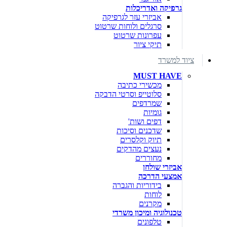
גרפיקה ואדריכלות
אביזרי עזר לגרפיקה
סרגלים ולוחות שרטוט
עפרונות שרטוט
תיקי ציור
ציוד למשרד
MUST HAVE
מכשירי כתיבה
סלוטייפ וסרטי הדבקה
שמרדפים
גומיות
דפים ושות'
שדכנים וסיכות
תיוק וקלסרים
נעצים מהדקים
מחוררים
אביזרי שולחן
אמצעי הדרכה
בידוריות והגברה
לוחות
מקרנים
טכנולוגיה ומיכון משרדי
טלפונים