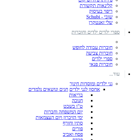
קלינאות תקשורת
ריפוי בעיסוק
שובי - Schubi
שלי זאנטקרן
ספרי ילדים ילדים וחוברות
חוברות עבודה לחופש
חוברות צביעה
ספרי ילדים
חוברות פנאי
עוד...
גני ילדים ומוסדות חינוך
אחסון לגני ילדים
חגים ונושאים נלמדים
בריאות
חנוכה
ט"ו בשבט
יום המשפחה וחברות
ימי הזיכרון ויום העצמאות
סתיו וחורף
פורים
פסח ואביב
פרדס