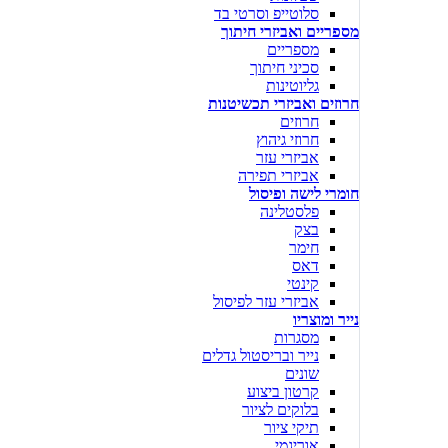
סלוטייפ וסרטי בד
מספריים ואביזרי חיתוך
מספריים
סכיני חיתוך
גליוטינות
חרוזים ואביזרי תכשיטנות
חרוזים
חרוזי גיהוץ
אביזרי עזר
אביזרי תפירה
חומרי לישה ופיסול
פלסטלינה
בצק
חימר
דאס
קינטי
אביזרי עזר לפיסול
נייר ומוצריו
מסגרות
נייר ובריסטול גדלים
שונים
קרטון ביצוע
בלוקים לציור
תיקי ציור
אוריגמי