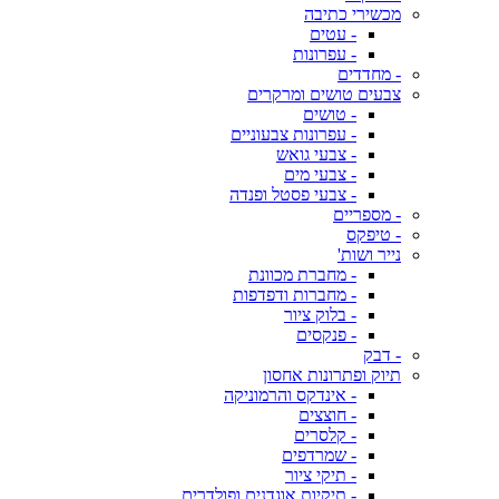
מכשירי כתיבה
- עטים
- עפרונות
- מחדדים
צבעים טושים ומרקרים
- טושים
- עפרונות צבעוניים
- צבעי גואש
- צבעי מים
- צבעי פסטל ופנדה
- מספריים
- טיפקס
נייר ושות'
- מחברת מכוונת
- מחברות ודפדפות
- בלוק ציור
- פנקסים
- דבק
תיוק ופתרונות אחסון
- אינדקס והרמוניקה
- חוצצים
- קלסרים
- שמרדפים
- תיקי ציור
- תיקיות אוגדנים ופולדרים