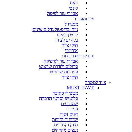
דאס
קינטי
אביזרי עזר לפיסול
נייר ומוצריו
מסגרות
נייר ובריסטול גדלים שונים
קרטון ביצוע
בלוקים לציור
תיקי ציור
אוריגמי
גרפיקה ואדריכלות
אביזרי עזר לגרפיקה
סרגלים ולוחות שרטוט
עפרונות שרטוט
תיקי ציור
ציוד למשרד
MUST HAVE
מכשירי כתיבה
סלוטייפ וסרטי הדבקה
שמרדפים
גומיות
דפים ושות'
שדכנים וסיכות
תיוק וקלסרים
נעצים מהדקים