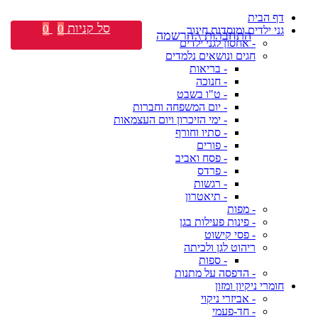
דף הבית
סל קניות
0
0
גני ילדים ומוסדות חינוך
התחברות \ הרשמה
- אחסון לגני ילדים
חגים ונושאים נלמדים
- בריאות
- חנוכה
- ט"ו בשבט
- יום המשפחה וחברות
- ימי הזיכרון ויום העצמאות
- סתיו וחורף
- פורים
- פסח ואביב
- פרדס
- רגשות
- תיאטרון
- מפות
- פינות פעילות בגן
- פסי קישוט
ריהוט לגן ולכיתה
- ספות
- הדפסה על מתנות
חומרי ניקיון ומזון
- אביזרי ניקוי
- חד-פעמי