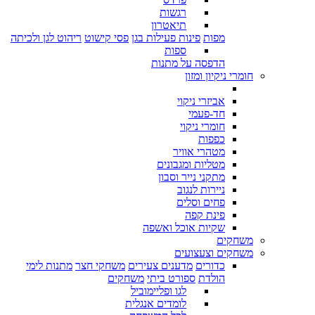
רגשות
תיאטרון
מפות
פינות פעילות בגן
פסי קישוט
ריהוט לגן ולכיתה
ספות
הדפסה על מתנות
חומרי ניקיון ומזון
אביזרי ניקוי
חד-פעמי
חומרי ניקוי
כפפות
מטהרי אוויר
מטליות ומגבונים
מתקני נייר וסבון
ניירות לנגוב
פחים וסלים
פינת קפה
שקיות אוכל ואשפה
משחקים
משחקים וצעצועים
כדורים
מדענים צעירים
משחקי חצר
מתנות לימי
הולדת
ספורט ביתי
משחקים
לגו ופליימוביל
לומדים אנגלית