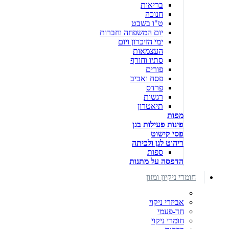
בריאות
חנוכה
ט"ו בשבט
יום המשפחה וחברות
ימי הזיכרון ויום
העצמאות
סתיו וחורף
פורים
פסח ואביב
פרדס
רגשות
תיאטרון
מפות
פינות פעילות בגן
פסי קישוט
ריהוט לגן ולכיתה
ספות
הדפסה על מתנות
חומרי ניקיון ומזון
אביזרי ניקוי
חד-פעמי
חומרי ניקוי