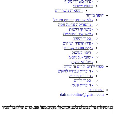
- ציוד משרדי מקיף
ריהוט משרדי
- כסאות משרדיים
חינוך מיוחד
- לאנשי חינוך ייעוץ וטיפול
- מוטוריקה עדינה וגסה
- משחקי רגשות
- משחקים טיפוליים
- ספרי רגשות
- פיזיותרפיה ושיקום
- קלינאות תקשורת
- ריפוי בעיסוק
- שובי - Schubi
- שלי זאנטקרן
ספרי ילדים ילדים וחוברות
- חוברות עבודה לחופש
- חוברות צביעה
- ספרי ילדים
- חוברות פנאי
התחברות
dafram.online@gmail.com
***משלוח עד הבית מוזל ב- 29 ש"ח בקניה מעל 289 ש"ח שליח עד הבית ***
***מש