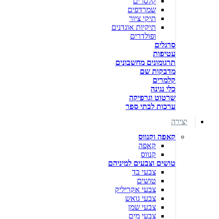
קלסרים
שמרדפים
תיקי ציור
תיקיות אוגדנים
ופולדרים
סרגלים
עטיפות
תרגומונים מחשבונים
מדבקות שם
קלמרים
כלי נגינה
שרטוט וגרפיקה
ערכות לבתי ספר
יצירה
קאפה וקנווס
קאפה
קנווס
טושים וצבעים למיניהם
צבעי בד
טושים
צבעי אקריליק
צבעי גואש
צבעי שמן
צבעי מים