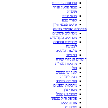
עפרונות צבעוניים
צבעי פסטל פנדה
ושעווה
צבעי ידיים
ספריי צבע
טוליפ וצבעי חלון
מכחולים ואביזרי צביעה
מכחולים פשוטים
מכחולים מקצועיים
מברשות וספוגים
לצביעה
פלטות ומיכלים
כני ציור
חומרים ואביזרי יצירה
מדבקות עגולות
סול
קעקועי נצנצים
דבק ליצירה
חומרים ליצירה
מדבקות וטפטים
מוצרי עץ
מוצרי טקסטיל
פסיפס וחול צבעוני
צורות קלקר
שבלונות