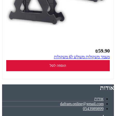
₪59.90
מעמד משקולות משולש ל6 משקולות
הוספה לסל
אודות
אודות
dafram.online@gmail.com
0543989899