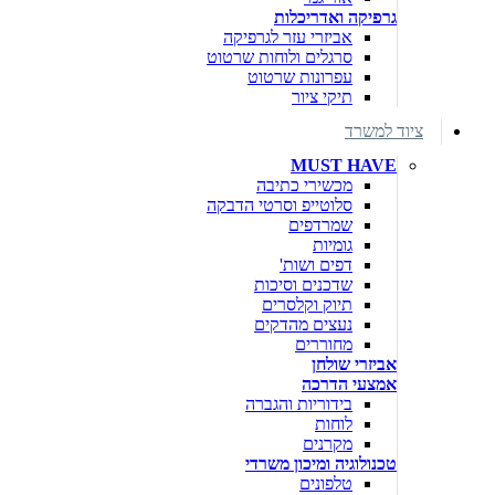
גרפיקה ואדריכלות
אביזרי עזר לגרפיקה
סרגלים ולוחות שרטוט
עפרונות שרטוט
תיקי ציור
ציוד למשרד
MUST HAVE
מכשירי כתיבה
סלוטייפ וסרטי הדבקה
שמרדפים
גומיות
דפים ושות'
שדכנים וסיכות
תיוק וקלסרים
נעצים מהדקים
מחוררים
אביזרי שולחן
אמצעי הדרכה
בידוריות והגברה
לוחות
מקרנים
טכנולוגיה ומיכון משרדי
טלפונים