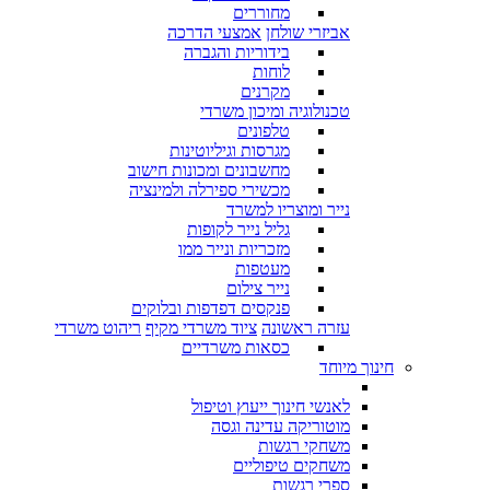
מחוררים
אביזרי שולחן
אמצעי הדרכה
בידוריות והגברה
לוחות
מקרנים
טכנולוגיה ומיכון משרדי
טלפונים
מגרסות וגיליוטינות
מחשבונים ומכונות חישוב
מכשירי ספירלה ולמינציה
נייר ומוצריו למשרד
גליל נייר לקופות
מזכריות ונייר ממו
מעטפות
נייר צילום
פנקסים דפדפות ובלוקים
עזרה ראשונה
ציוד משרדי מקיף
ריהוט משרדי
כסאות משרדיים
חינוך מיוחד
לאנשי חינוך ייעוץ וטיפול
מוטוריקה עדינה וגסה
משחקי רגשות
משחקים טיפוליים
ספרי רגשות