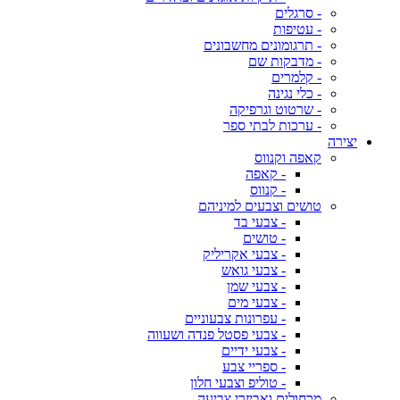
- סרגלים
- עטיפות
- תרגומונים מחשבונים
- מדבקות שם
- קלמרים
- כלי נגינה
- שרטוט וגרפיקה
- ערכות לבתי ספר
יצירה
קאפה וקנווס
- קאפה
- קנווס
טושים וצבעים למיניהם
- צבעי בד
- טושים
- צבעי אקריליק
- צבעי גואש
- צבעי שמן
- צבעי מים
- עפרונות צבעוניים
- צבעי פסטל פנדה ושעווה
- צבעי ידיים
- ספריי צבע
- טוליפ וצבעי חלון
מכחולים ואביזרי צביעה