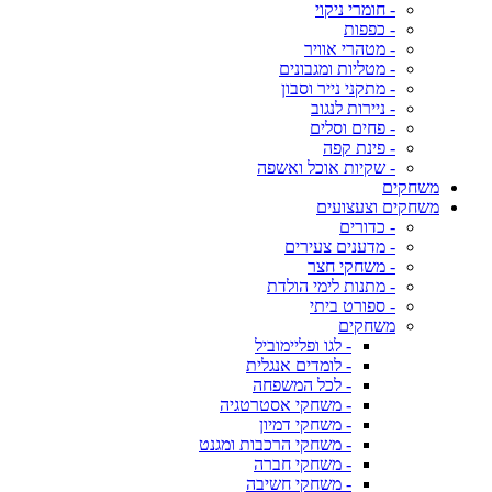
- חומרי ניקוי
- כפפות
- מטהרי אוויר
- מטליות ומגבונים
- מתקני נייר וסבון
- ניירות לנגוב
- פחים וסלים
- פינת קפה
- שקיות אוכל ואשפה
משחקים
משחקים וצעצועים
- כדורים
- מדענים צעירים
- משחקי חצר
- מתנות לימי הולדת
- ספורט ביתי
משחקים
- לגו ופליימוביל
- לומדים אנגלית
- לכל המשפחה
- משחקי אסטרטגיה
- משחקי דמיון
- משחקי הרכבות ומגנט
- משחקי חברה
- משחקי חשיבה