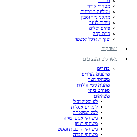
כפפות
מטהרי אוויר
מטליות ומגבונים
מתקני נייר וסבון
ניירות לנגוב
פחים וסלים
פינת קפה
שקיות אוכל ואשפה
משחקים
משחקים וצעצועים
כדורים
מדענים צעירים
משחקי חצר
מתנות לימי הולדת
ספורט ביתי
משחקים
לגו ופליימוביל
לומדים אנגלית
לכל המשפחה
משחקי אסטרטגיה
משחקי דמיון
משחקי הרכבות ומגנט
משחקי חברה