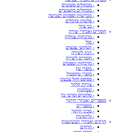
- מכחולים פשוטים
- מכחולים מקצועיים
- מברשות וספוגים לצביעה
- פלטות ומיכלים
- כני ציור
חומרים ואביזרי יצירה
- מדבקות עגולות
- סול
- קעקועי נצנצים
- דבק ליצירה
- חומרים ליצירה
- מדבקות וטפטים
- מוצרי עץ
- מוצרי טקסטיל
- פסיפס וחול צבעוני
- צורות קלקר
- שבלונות
- סלוטייפ וסרטי בד
מספריים ואביזרי חיתוך
- מספריים
- סכיני חיתוך
- גליוטינות
חרוזים ואביזרי תכשיטנות
- חרוזים