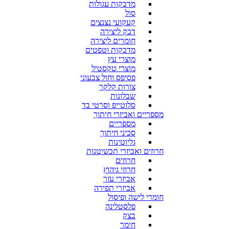
מדבקות עגולות
סול
קעקועי נצנצים
דבק ליצירה
חומרים ליצירה
מדבקות וטפטים
מוצרי עץ
מוצרי טקסטיל
פסיפס וחול צבעוני
צורות קלקר
שבלונות
סלוטייפ וסרטי בד
מספריים ואביזרי חיתוך
מספריים
סכיני חיתוך
גליוטינות
חרוזים ואביזרי תכשיטנות
חרוזים
חרוזי גיהוץ
אביזרי עזר
אביזרי תפירה
חומרי לישה ופיסול
פלסטלינה
בצק
חימר