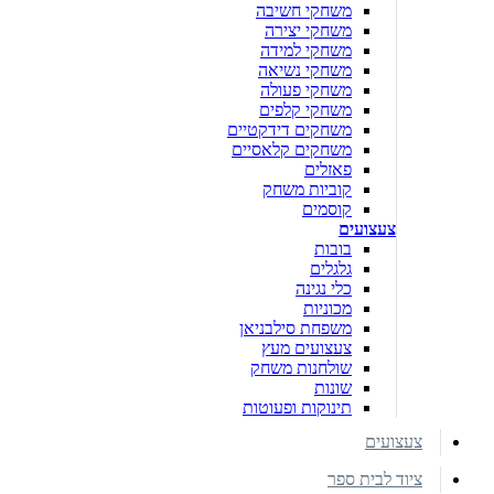
משחקי חשיבה
משחקי יצירה
משחקי למידה
משחקי נשיאה
משחקי פעולה
משחקי קלפים
משחקים דידקטיים
משחקים קלאסיים
פאזלים
קוביות משחק
קוסמים
צעצועים
בובות
גלגלים
כלי נגינה
מכוניות
משפחת סילבניאן
צעצועים מעץ
שולחנות משחק
שונות
תינוקות ופעוטות
צעצועים
ציוד לבית ספר