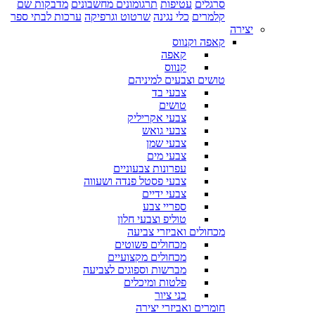
סרגלים
עטיפות
תרגומונים מחשבונים
מדבקות שם
קלמרים
כלי נגינה
שרטוט וגרפיקה
ערכות לבתי ספר
יצירה
קאפה וקנווס
קאפה
קנווס
טושים וצבעים למיניהם
צבעי בד
טושים
צבעי אקריליק
צבעי גואש
צבעי שמן
צבעי מים
עפרונות צבעוניים
צבעי פסטל פנדה ושעווה
צבעי ידיים
ספריי צבע
טוליפ וצבעי חלון
מכחולים ואביזרי צביעה
מכחולים פשוטים
מכחולים מקצועיים
מברשות וספוגים לצביעה
פלטות ומיכלים
כני ציור
חומרים ואביזרי יצירה