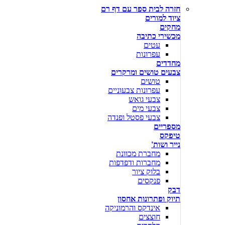
חזרה לבית ספר עם דף רם
ציוד למורים
מחקים
מכשירי כתיבה
עטים
עפרונות
מחדדים
צבעים טושים ומרקרים
טושים
עפרונות צבעוניים
צבעי גואש
צבעי מים
צבעי פסטל ופנדה
מספריים
טיפקס
נייר ושות'
מחברת מכוונת
מחברות ודפדפות
בלוק ציור
פנקסים
דבק
תיוק ופתרונות אחסון
אינדקס והרמוניקה
חוצצים