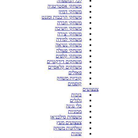
לכל המשפחה
משחקי אסטרטגיה
משחקי דמיון
משחקי הרכבות ומגנט
משחקי חברה
משחקי חשיבה
משחקי יצירה
משחקי למידה
משחקי נשיאה
משחקי פעולה
משחקי קלפים
משחקים דידקטיים
משחקים קלאסיים
פאזלים
קוביות משחק
קוסמים
צעצועים
בובות
גלגלים
כלי נגינה
מכוניות
משפחת סילבניאן
צעצועים מעץ
שולחנות משחק
שונות