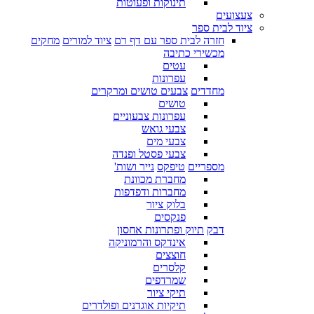
תינוקות ופעוטות
צעצועים
ציוד לבית ספר
חזרה לבית ספר עם דף רם
ציוד למורים
מחקים
מכשירי כתיבה
עטים
עפרונות
מחדדים
צבעים טושים ומרקרים
טושים
עפרונות צבעוניים
צבעי גואש
צבעי מים
צבעי פסטל ופנדה
מספריים
טיפקס
נייר ושות'
מחברת מכוונת
מחברות ודפדפות
בלוק ציור
פנקסים
דבק
תיוק ופתרונות אחסון
אינדקס והרמוניקה
חוצצים
קלסרים
שמרדפים
תיקי ציור
תיקיות אוגדנים ופולדרים