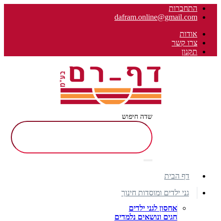
התחברות
dafram.online@gmail.com
אודות
צרו קשר
תקנון
שדה חיפוש
דף הבית
גני ילדים ומוסדות חינוך
אחסון לגני ילדים
חגים ונושאים נלמדים