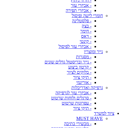
- חרוזי גיהוץ
- אביזרי עזר
- אביזרי תפירה
חומרי לישה ופיסול
- פלסטלינה
- בצק
- חימר
- דאס
- קינטי
- אביזרי עזר לפיסול
נייר ומוצריו
- מסגרות
- נייר ובריסטול גדלים שונים
- קרטון ביצוע
- בלוקים לציור
- תיקי ציור
- אוריגמי
גרפיקה ואדריכלות
- אביזרי עזר לגרפיקה
- סרגלים ולוחות שרטוט
- עפרונות שרטוט
- תיקי ציור
ציוד למשרד
MUST HAVE
- מכשירי כתיבה