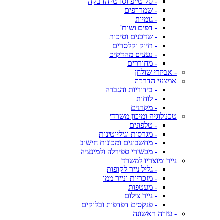
- סלוטייפ וסרטי הדבקה
- שמרדפים
- גומיות
- דפים ושות'
- שדכנים וסיכות
- תיוק וקלסרים
- נעצים מהדקים
- מחוררים
- אביזרי שולחן
אמצעי הדרכה
- בידוריות והגברה
- לוחות
- מקרנים
טכנולוגיה ומיכון משרדי
- טלפונים
- מגרסות וגיליוטינות
- מחשבונים ומכונות חישוב
- מכשירי ספירלה ולמינציה
נייר ומוצריו למשרד
- גליל נייר לקופות
- מזכריות ונייר ממו
- מעטפות
- נייר צילום
- פנקסים דפדפות ובלוקים
- עזרה ראשונה