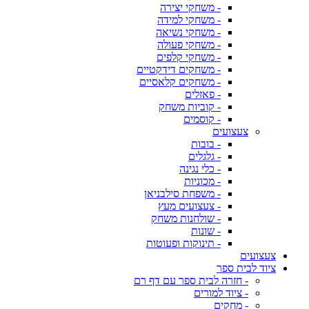
- משחקי יצירה
- משחקי למידה
- משחקי נשיאה
- משחקי פעולה
- משחקי קלפים
- משחקים דידקטיים
- משחקים קלאסיים
- פאזלים
- קוביות משחק
- קוסמים
צעצועים
- בובות
- גלגלים
- כלי נגינה
- מכוניות
- משפחת סילבניאן
- צעצועים מעץ
- שולחנות משחק
- שונות
- תינוקות ופעוטות
צעצועים
ציוד לבית ספר
- חזרה לבית ספר עם דף רם
- ציוד למורים
- מחקים