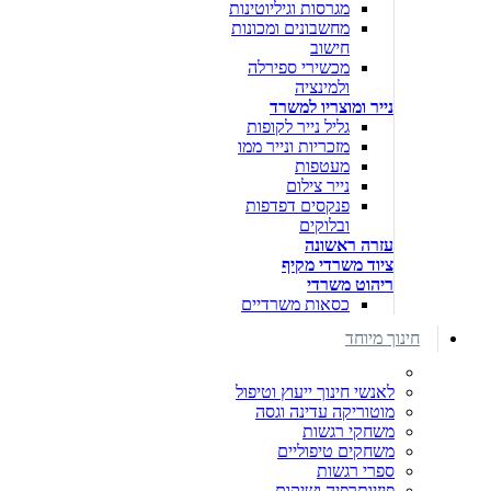
מגרסות וגיליוטינות
מחשבונים ומכונות
חישוב
מכשירי ספירלה
ולמינציה
נייר ומוצריו למשרד
גליל נייר לקופות
מזכריות ונייר ממו
מעטפות
נייר צילום
פנקסים דפדפות
ובלוקים
עזרה ראשונה
ציוד משרדי מקיף
ריהוט משרדי
כסאות משרדיים
חינוך מיוחד
לאנשי חינוך ייעוץ וטיפול
מוטוריקה עדינה וגסה
משחקי רגשות
משחקים טיפוליים
ספרי רגשות
פיזיותרפיה ושיקום