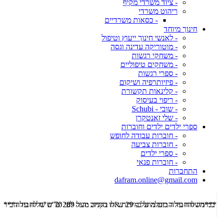
- ציוד משרדי מקיף
ריהוט משרדי
- כסאות משרדיים
חינוך מיוחד
- לאנשי חינוך ייעוץ וטיפול
- מוטוריקה עדינה וגסה
- משחקי רגשות
- משחקים טיפוליים
- ספרי רגשות
- פיזיותרפיה ושיקום
- קלינאות תקשורת
- ריפוי בעיסוק
- שובי - Schubi
- שלי זאנטקרן
ספרי ילדים ילדים וחוברות
- חוברות עבודה לחופש
- חוברות צביעה
- ספרי ילדים
- חוברות פנאי
התחברות
dafram.online@gmail.com
***משלוח עד הבית מוזל ב- 29 ש"ח בקניה מעל 289 ש"ח שליח עד הבית ***
***מש