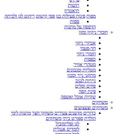
רגשות
תיאטרון
מפות
פינות פעילות בגן
פסי קישוט
ריהוט לגן ולכיתה
ספות
הדפסה על מתנות
חומרי ניקיון ומזון
אביזרי ניקוי
חד-פעמי
חומרי ניקוי
כפפות
מטהרי אוויר
מטליות ומגבונים
מתקני נייר וסבון
ניירות לנגוב
פחים וסלים
פינת קפה
שקיות אוכל ואשפה
משחקים
משחקים וצעצועים
כדורים
מדענים צעירים
משחקי חצר
מתנות לימי
הולדת
ספורט ביתי
משחקים
לגו ופליימוביל
לומדים אנגלית