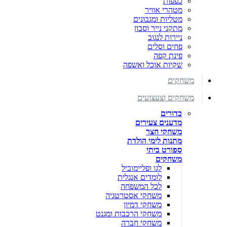
כפפות
מטהרי אוויר
מטליות ומגבונים
מתקני נייר וסבון
ניירות לנגוב
פחים וסלים
פינת קפה
שקיות אוכל ואשפה
משחקים
משחקים וצעצועים
כדורים
מדענים צעירים
משחקי חצר
מתנות לימי הולדת
ספורט ביתי
משחקים
לגו ופליימוביל
לומדים אנגלית
לכל המשפחה
משחקי אסטרטגיה
משחקי דמיון
משחקי הרכבות ומגנט
משחקי חברה