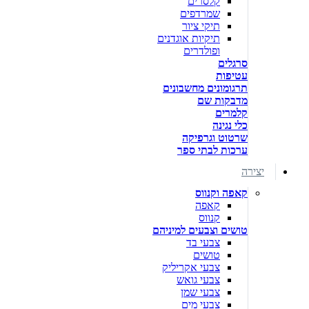
קלסרים
שמרדפים
תיקי ציור
תיקיות אוגדנים
ופולדרים
סרגלים
עטיפות
תרגומונים מחשבונים
מדבקות שם
קלמרים
כלי נגינה
שרטוט וגרפיקה
ערכות לבתי ספר
יצירה
קאפה וקנווס
קאפה
קנווס
טושים וצבעים למיניהם
צבעי בד
טושים
צבעי אקריליק
צבעי גואש
צבעי שמן
צבעי מים