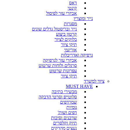
דאס
קינטי
אביזרי עזר לפיסול
נייר ומוצריו
מסגרות
נייר ובריסטול גדלים שונים
קרטון ביצוע
בלוקים לציור
תיקי ציור
אוריגמי
גרפיקה ואדריכלות
אביזרי עזר לגרפיקה
סרגלים ולוחות שרטוט
עפרונות שרטוט
תיקי ציור
ציוד למשרד
MUST HAVE
מכשירי כתיבה
סלוטייפ וסרטי הדבקה
שמרדפים
גומיות
דפים ושות'
שדכנים וסיכות
תיוק וקלסרים
נעצים מהדקים