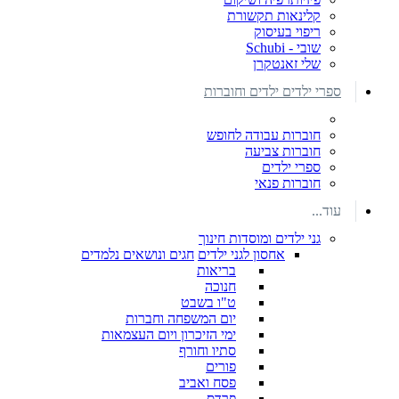
קלינאות תקשורת
ריפוי בעיסוק
שובי - Schubi
שלי זאנטקרן
ספרי ילדים ילדים וחוברות
חוברות עבודה לחופש
חוברות צביעה
ספרי ילדים
חוברות פנאי
עוד...
גני ילדים ומוסדות חינוך
אחסון לגני ילדים
חגים ונושאים נלמדים
בריאות
חנוכה
ט"ו בשבט
יום המשפחה וחברות
ימי הזיכרון ויום העצמאות
סתיו וחורף
פורים
פסח ואביב
פרדס