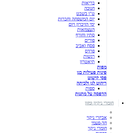
בריאות
חנוכה
ט"ו בשבט
יום המשפחה וחברות
ימי הזיכרון ויום
העצמאות
סתיו וחורף
פורים
פסח ואביב
פרדס
רגשות
תיאטרון
מפות
פינות פעילות בגן
פסי קישוט
ריהוט לגן ולכיתה
ספות
הדפסה על מתנות
חומרי ניקיון ומזון
אביזרי ניקוי
חד-פעמי
חומרי ניקוי