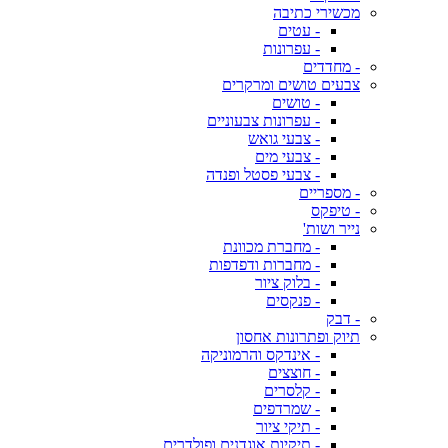
מכשירי כתיבה
- עטים
- עפרונות
- מחדדים
צבעים טושים ומרקרים
- טושים
- עפרונות צבעוניים
- צבעי גואש
- צבעי מים
- צבעי פסטל ופנדה
- מספריים
- טיפקס
נייר ושות'
- מחברת מכוונת
- מחברות ודפדפות
- בלוק ציור
- פנקסים
- דבק
תיוק ופתרונות אחסון
- אינדקס והרמוניקה
- חוצצים
- קלסרים
- שמרדפים
- תיקי ציור
- תיקיות אוגדנים ופולדרים