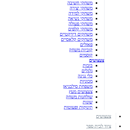
משחקי חשיבה
משחקי יצירה
משחקי למידה
משחקי נשיאה
משחקי פעולה
משחקי קלפים
משחקים דידקטיים
משחקים קלאסיים
פאזלים
קוביות משחק
קוסמים
צעצועים
בובות
גלגלים
כלי נגינה
מכוניות
משפחת סילבניאן
צעצועים מעץ
שולחנות משחק
שונות
תינוקות ופעוטות
צעצועים
ציוד לבית ספר