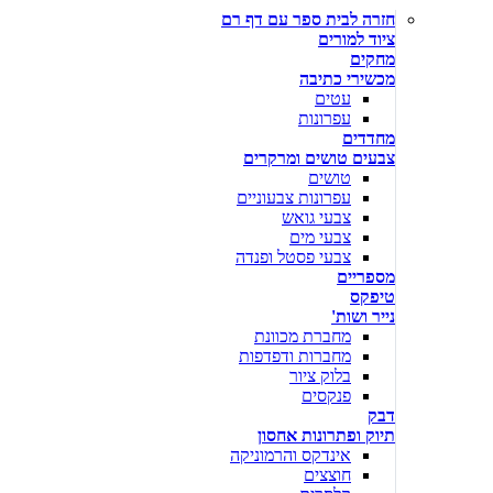
חזרה לבית ספר עם דף רם
ציוד למורים
מחקים
מכשירי כתיבה
עטים
עפרונות
מחדדים
צבעים טושים ומרקרים
טושים
עפרונות צבעוניים
צבעי גואש
צבעי מים
צבעי פסטל ופנדה
מספריים
טיפקס
נייר ושות'
מחברת מכוונת
מחברות ודפדפות
בלוק ציור
פנקסים
דבק
תיוק ופתרונות אחסון
אינדקס והרמוניקה
חוצצים