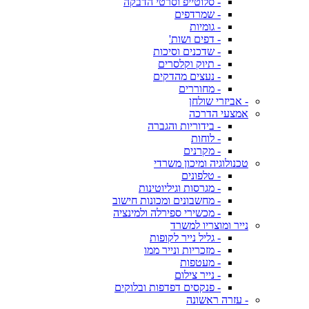
- סלוטייפ וסרטי הדבקה
- שמרדפים
- גומיות
- דפים ושות'
- שדכנים וסיכות
- תיוק וקלסרים
- נעצים מהדקים
- מחוררים
- אביזרי שולחן
אמצעי הדרכה
- בידוריות והגברה
- לוחות
- מקרנים
טכנולוגיה ומיכון משרדי
- טלפונים
- מגרסות וגיליוטינות
- מחשבונים ומכונות חישוב
- מכשירי ספירלה ולמינציה
נייר ומוצריו למשרד
- גליל נייר לקופות
- מזכריות ונייר ממו
- מעטפות
- נייר צילום
- פנקסים דפדפות ובלוקים
- עזרה ראשונה