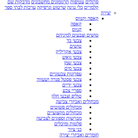
סרגלים
עטיפות
תרגומונים מחשבונים
מדבקות שם
קלמרים
כלי נגינה
שרטוט וגרפיקה
ערכות לבתי ספר
יצירה
קאפה וקנווס
קאפה
קנווס
טושים וצבעים למיניהם
צבעי בד
טושים
צבעי אקריליק
צבעי גואש
צבעי שמן
צבעי מים
עפרונות צבעוניים
צבעי פסטל פנדה ושעווה
צבעי ידיים
ספריי צבע
טוליפ וצבעי חלון
מכחולים ואביזרי צביעה
מכחולים פשוטים
מכחולים מקצועיים
מברשות וספוגים לצביעה
פלטות ומיכלים
כני ציור
חומרים ואביזרי יצירה