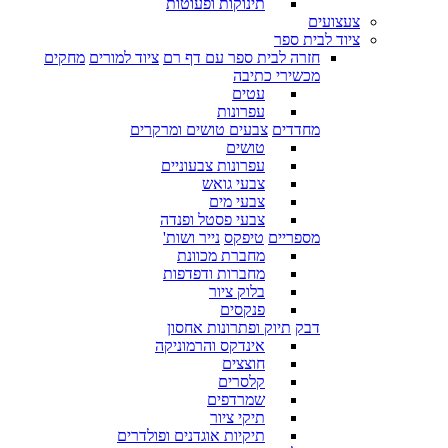
תינוקות ופעוטות
צעצועים
ציוד לבית ספר
חזרה לבית ספר עם דף רם
ציוד למורים
מחקים
מכשירי כתיבה
עטים
עפרונות
מחדדים
צבעים טושים ומרקרים
טושים
עפרונות צבעוניים
צבעי גואש
צבעי מים
צבעי פסטל ופנדה
מספריים
טיפקס
נייר ושות'
מחברת מכוונת
מחברות ודפדפות
בלוק ציור
פנקסים
דבק
תיוק ופתרונות אחסון
אינדקס והרמוניקה
חוצצים
קלסרים
שמרדפים
תיקי ציור
תיקיות אוגדנים ופולדרים