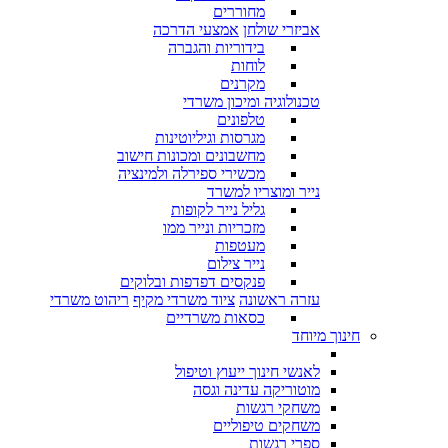
מחוררים
אביזרי שולחן
אמצעי הדרכה
בידוריות והגברה
לוחות
מקרנים
טכנולוגיה ומיכון משרדי
טלפונים
מגרסות וגיליוטינות
מחשבונים ומכונות חישוב
מכשירי ספירלה ולמינציה
נייר ומוצריו למשרד
גליל נייר לקופות
מזכריות ונייר ממו
מעטפות
נייר צילום
פנקסים דפדפות ובלוקים
עזרה ראשונה
ציוד משרדי מקיף
ריהוט משרדי
כסאות משרדיים
חינוך מיוחד
לאנשי חינוך ייעוץ וטיפול
מוטוריקה עדינה וגסה
משחקי רגשות
משחקים טיפוליים
ספרי רגשות