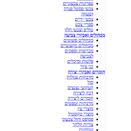
עפרונות צבעוניים
צבעי פסטל פנדה
ושעווה
צבעי ידיים
ספריי צבע
טוליפ וצבעי חלון
מכחולים ואביזרי צביעה
מכחולים פשוטים
מכחולים מקצועיים
מברשות וספוגים
לצביעה
פלטות ומיכלים
כני ציור
חומרים ואביזרי יצירה
מדבקות עגולות
סול
קעקועי נצנצים
דבק ליצירה
חומרים ליצירה
מדבקות וטפטים
מוצרי עץ
מוצרי טקסטיל
פסיפס וחול צבעוני
צורות קלקר
שבלונות