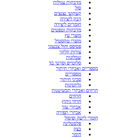
מדבקות עגולות
סול
קעקועי נצנצים
דבק ליצירה
חומרים ליצירה
מדבקות וטפטים
מוצרי עץ
מוצרי טקסטיל
פסיפס וחול צבעוני
צורות קלקר
שבלונות
סלוטייפ וסרטי בד
מספריים ואביזרי חיתוך
מספריים
סכיני חיתוך
גליוטינות
חרוזים ואביזרי תכשיטנות
חרוזים
חרוזי גיהוץ
אביזרי עזר
אביזרי תפירה
חומרי לישה ופיסול
פלסטלינה
בצק
חימר