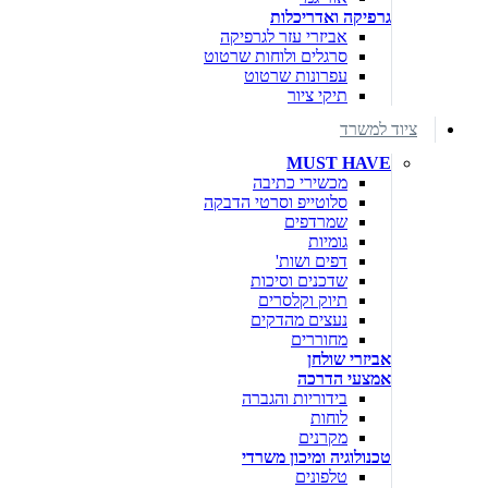
גרפיקה ואדריכלות
אביזרי עזר לגרפיקה
סרגלים ולוחות שרטוט
עפרונות שרטוט
תיקי ציור
ציוד למשרד
MUST HAVE
מכשירי כתיבה
סלוטייפ וסרטי הדבקה
שמרדפים
גומיות
דפים ושות'
שדכנים וסיכות
תיוק וקלסרים
נעצים מהדקים
מחוררים
אביזרי שולחן
אמצעי הדרכה
בידוריות והגברה
לוחות
מקרנים
טכנולוגיה ומיכון משרדי
טלפונים