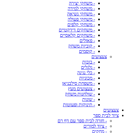
- משחקי יצירה
- משחקי למידה
- משחקי נשיאה
- משחקי פעולה
- משחקי קלפים
- משחקים דידקטיים
- משחקים קלאסיים
- פאזלים
- קוביות משחק
- קוסמים
צעצועים
- בובות
- גלגלים
- כלי נגינה
- מכוניות
- משפחת סילבניאן
- צעצועים מעץ
- שולחנות משחק
- שונות
- תינוקות ופעוטות
צעצועים
ציוד לבית ספר
- חזרה לבית ספר עם דף רם
- ציוד למורים
- מחקים