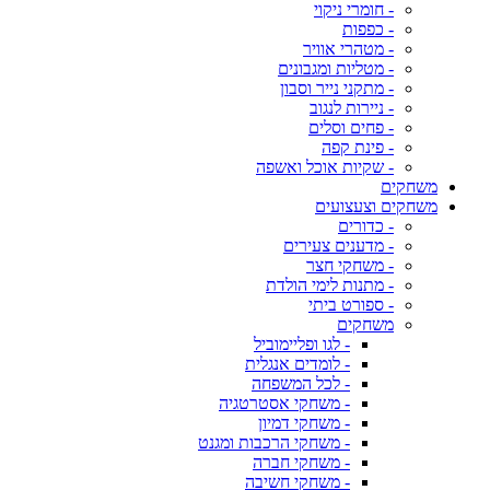
- חומרי ניקוי
- כפפות
- מטהרי אוויר
- מטליות ומגבונים
- מתקני נייר וסבון
- ניירות לנגוב
- פחים וסלים
- פינת קפה
- שקיות אוכל ואשפה
משחקים
משחקים וצעצועים
- כדורים
- מדענים צעירים
- משחקי חצר
- מתנות לימי הולדת
- ספורט ביתי
משחקים
- לגו ופליימוביל
- לומדים אנגלית
- לכל המשפחה
- משחקי אסטרטגיה
- משחקי דמיון
- משחקי הרכבות ומגנט
- משחקי חברה
- משחקי חשיבה