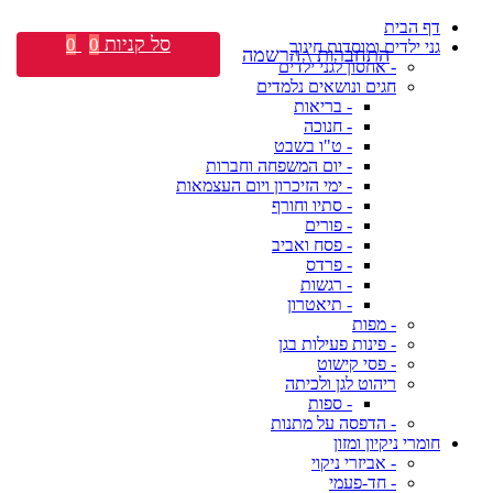
דף הבית
סל קניות
0
0
גני ילדים ומוסדות חינוך
התחברות \ הרשמה
- אחסון לגני ילדים
חגים ונושאים נלמדים
- בריאות
- חנוכה
- ט"ו בשבט
- יום המשפחה וחברות
- ימי הזיכרון ויום העצמאות
- סתיו וחורף
- פורים
- פסח ואביב
- פרדס
- רגשות
- תיאטרון
- מפות
- פינות פעילות בגן
- פסי קישוט
ריהוט לגן ולכיתה
- ספות
- הדפסה על מתנות
חומרי ניקיון ומזון
- אביזרי ניקוי
- חד-פעמי