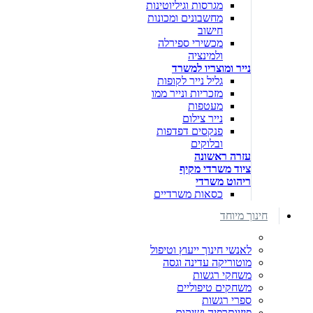
מגרסות וגיליוטינות
מחשבונים ומכונות
חישוב
מכשירי ספירלה
ולמינציה
נייר ומוצריו למשרד
גליל נייר לקופות
מזכריות ונייר ממו
מעטפות
נייר צילום
פנקסים דפדפות
ובלוקים
עזרה ראשונה
ציוד משרדי מקיף
ריהוט משרדי
כסאות משרדיים
חינוך מיוחד
לאנשי חינוך ייעוץ וטיפול
מוטוריקה עדינה וגסה
משחקי רגשות
משחקים טיפוליים
ספרי רגשות
פיזיותרפיה ושיקום