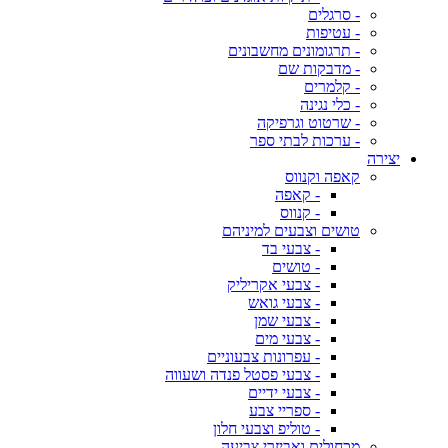
- סרגלים
- עטיפות
- תרגומונים מחשבונים
- מדבקות שם
- קלמרים
- כלי נגינה
- שרטוט וגרפיקה
- ערכות לבתי ספר
יצירה
קאפה וקנווס
- קאפה
- קנווס
טושים וצבעים למיניהם
- צבעי בד
- טושים
- צבעי אקריליק
- צבעי גואש
- צבעי שמן
- צבעי מים
- עפרונות צבעוניים
- צבעי פסטל פנדה ושעווה
- צבעי ידיים
- ספריי צבע
- טוליפ וצבעי חלון
מכחולים ואביזרי צביעה