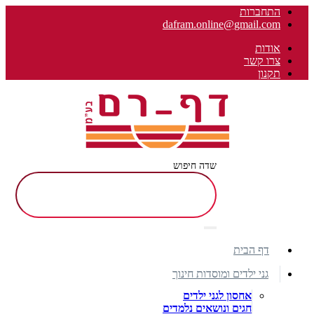
התחברות
dafram.online@gmail.com
אודות
צרו קשר
תקנון
שדה חיפוש
דף הבית
גני ילדים ומוסדות חינוך
אחסון לגני ילדים
חגים ונושאים נלמדים