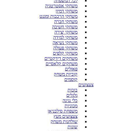
לכל המשפחה
משחקי אסטרטגיה
משחקי דמיון
משחקי הרכבות ומגנט
משחקי חברה
משחקי חשיבה
משחקי יצירה
משחקי למידה
משחקי נשיאה
משחקי פעולה
משחקי קלפים
משחקים דידקטיים
משחקים קלאסיים
פאזלים
קוביות משחק
קוסמים
צעצועים
בובות
גלגלים
כלי נגינה
מכוניות
משפחת סילבניאן
צעצועים מעץ
שולחנות משחק
שונות