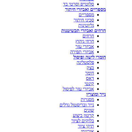
סלוטייפ וסרטי בד
מספריים ואביזרי חיתוך
מספריים
סכיני חיתוך
גליוטינות
חרוזים ואביזרי תכשיטנות
חרוזים
חרוזי גיהוץ
אביזרי עזר
אביזרי תפירה
חומרי לישה ופיסול
פלסטלינה
בצק
חימר
דאס
קינטי
אביזרי עזר לפיסול
נייר ומוצריו
מסגרות
נייר ובריסטול גדלים
שונים
קרטון ביצוע
בלוקים לציור
תיקי ציור
אוריגמי