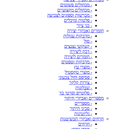
- מכחולים פשוטים
- מכחולים מקצועיים
- מברשות וספוגים לצביעה
- פלטות ומיכלים
- כני ציור
חומרים ואביזרי יצירה
- מדבקות עגולות
- סול
- קעקועי נצנצים
- דבק ליצירה
- חומרים ליצירה
- מדבקות וטפטים
- מוצרי עץ
- מוצרי טקסטיל
- פסיפס וחול צבעוני
- צורות קלקר
- שבלונות
- סלוטייפ וסרטי בד
מספריים ואביזרי חיתוך
- מספריים
- סכיני חיתוך
- גליוטינות
חרוזים ואביזרי תכשיטנות
- חרוזים