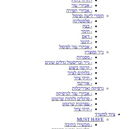
- חרוזי גיהוץ
- אביזרי עזר
- אביזרי תפירה
חומרי לישה ופיסול
- פלסטלינה
- בצק
- חימר
- דאס
- קינטי
- אביזרי עזר לפיסול
נייר ומוצריו
- מסגרות
- נייר ובריסטול גדלים שונים
- קרטון ביצוע
- בלוקים לציור
- תיקי ציור
- אוריגמי
גרפיקה ואדריכלות
- אביזרי עזר לגרפיקה
- סרגלים ולוחות שרטוט
- עפרונות שרטוט
- תיקי ציור
ציוד למשרד
MUST HAVE
- מכשירי כתיבה