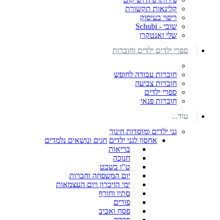
קלינאות תקשורת
ריפוי בעיסוק
שובי - Schubi
שלי זאנטקרן
ספרי ילדים ילדים וחוברות
חוברות עבודה לחופש
חוברות צביעה
ספרי ילדים
חוברות פנאי
עוד...
גני ילדים ומוסדות חינוך
אחסון לגני ילדים
חגים ונושאים נלמדים
בריאות
חנוכה
ט"ו בשבט
יום המשפחה וחברות
ימי הזיכרון ויום העצמאות
סתיו וחורף
פורים
פסח ואביב
פרדס