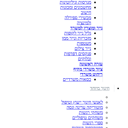
מגרסות וגיליוטינות
מחשבונים ומכונות
חישוב
מכשירי ספירלה
ולמינציה
נייר ומוצריו למשרד
גליל נייר לקופות
מזכריות ונייר ממו
מעטפות
נייר צילום
פנקסים דפדפות
ובלוקים
עזרה ראשונה
ציוד משרדי מקיף
ריהוט משרדי
כסאות משרדיים
חינוך מיוחד
לאנשי חינוך ייעוץ וטיפול
מוטוריקה עדינה וגסה
משחקי רגשות
משחקים טיפוליים
ספרי רגשות
פיזיותרפיה ושיקום