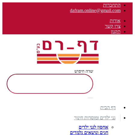
התחברות
dafram.online@gmail.com
אודות
צרו קשר
תקנון
שדה חיפוש
דף הבית
גני ילדים ומוסדות חינוך
אחסון לגני ילדים
חגים ונושאים נלמדים