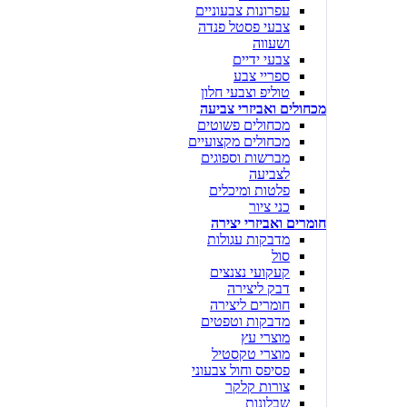
עפרונות צבעוניים
צבעי פסטל פנדה
ושעווה
צבעי ידיים
ספריי צבע
טוליפ וצבעי חלון
מכחולים ואביזרי צביעה
מכחולים פשוטים
מכחולים מקצועיים
מברשות וספוגים
לצביעה
פלטות ומיכלים
כני ציור
חומרים ואביזרי יצירה
מדבקות עגולות
סול
קעקועי נצנצים
דבק ליצירה
חומרים ליצירה
מדבקות וטפטים
מוצרי עץ
מוצרי טקסטיל
פסיפס וחול צבעוני
צורות קלקר
שבלונות