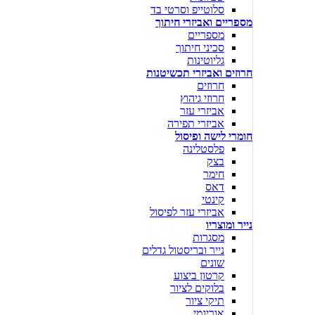
סלוטייפ וסרטי בד
מספריים ואביזרי חיתוך
מספריים
סכיני חיתוך
גליוטינות
חרוזים ואביזרי תכשיטנות
חרוזים
חרוזי גיהוץ
אביזרי עזר
אביזרי תפירה
חומרי לישה ופיסול
פלסטלינה
בצק
חימר
דאס
קינטי
אביזרי עזר לפיסול
נייר ומוצריו
מסגרות
נייר ובריסטול גדלים
שונים
קרטון ביצוע
בלוקים לציור
תיקי ציור
אוריגמי