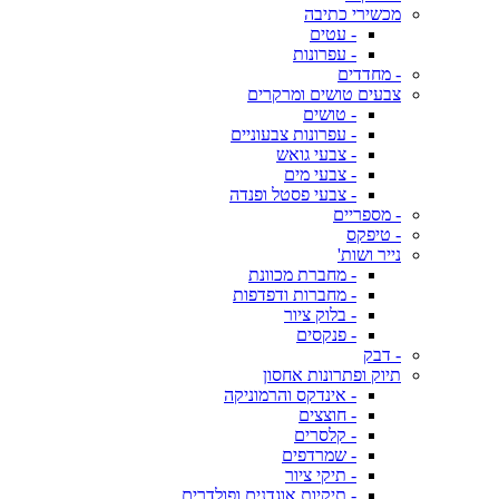
מכשירי כתיבה
- עטים
- עפרונות
- מחדדים
צבעים טושים ומרקרים
- טושים
- עפרונות צבעוניים
- צבעי גואש
- צבעי מים
- צבעי פסטל ופנדה
- מספריים
- טיפקס
נייר ושות'
- מחברת מכוונת
- מחברות ודפדפות
- בלוק ציור
- פנקסים
- דבק
תיוק ופתרונות אחסון
- אינדקס והרמוניקה
- חוצצים
- קלסרים
- שמרדפים
- תיקי ציור
- תיקיות אוגדנים ופולדרים