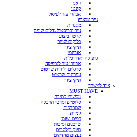
דאס
קינטי
אביזרי עזר לפיסול
נייר ומוצריו
מסגרות
נייר ובריסטול גדלים שונים
קרטון ביצוע
בלוקים לציור
תיקי ציור
אוריגמי
גרפיקה ואדריכלות
אביזרי עזר לגרפיקה
סרגלים ולוחות שרטוט
עפרונות שרטוט
תיקי ציור
ציוד למשרד
MUST HAVE
מכשירי כתיבה
סלוטייפ וסרטי הדבקה
שמרדפים
גומיות
דפים ושות'
שדכנים וסיכות
תיוק וקלסרים
נעצים מהדקים