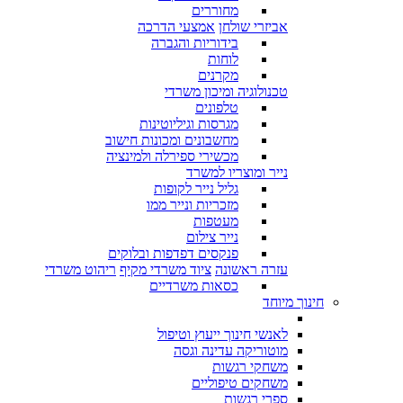
מחוררים
אביזרי שולחן
אמצעי הדרכה
בידוריות והגברה
לוחות
מקרנים
טכנולוגיה ומיכון משרדי
טלפונים
מגרסות וגיליוטינות
מחשבונים ומכונות חישוב
מכשירי ספירלה ולמינציה
נייר ומוצריו למשרד
גליל נייר לקופות
מזכריות ונייר ממו
מעטפות
נייר צילום
פנקסים דפדפות ובלוקים
עזרה ראשונה
ציוד משרדי מקיף
ריהוט משרדי
כסאות משרדיים
חינוך מיוחד
לאנשי חינוך ייעוץ וטיפול
מוטוריקה עדינה וגסה
משחקי רגשות
משחקים טיפוליים
ספרי רגשות