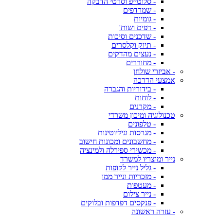
- סלוטייפ וסרטי הדבקה
- שמרדפים
- גומיות
- דפים ושות'
- שדכנים וסיכות
- תיוק וקלסרים
- נעצים מהדקים
- מחוררים
- אביזרי שולחן
אמצעי הדרכה
- בידוריות והגברה
- לוחות
- מקרנים
טכנולוגיה ומיכון משרדי
- טלפונים
- מגרסות וגיליוטינות
- מחשבונים ומכונות חישוב
- מכשירי ספירלה ולמינציה
נייר ומוצריו למשרד
- גליל נייר לקופות
- מזכריות ונייר ממו
- מעטפות
- נייר צילום
- פנקסים דפדפות ובלוקים
- עזרה ראשונה