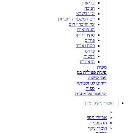
בריאות
חנוכה
ט"ו בשבט
יום המשפחה וחברות
ימי הזיכרון ויום
העצמאות
סתיו וחורף
פורים
פסח ואביב
פרדס
רגשות
תיאטרון
מפות
פינות פעילות בגן
פסי קישוט
ריהוט לגן ולכיתה
ספות
הדפסה על מתנות
חומרי ניקיון ומזון
אביזרי ניקוי
חד-פעמי
חומרי ניקוי