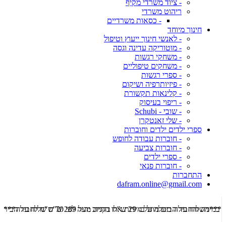
- ציוד משרדי מקיף
ריהוט משרדי
- כסאות משרדיים
חינוך מיוחד
- לאנשי חינוך ייעוץ וטיפול
- מוטוריקה עדינה וגסה
- משחקי רגשות
- משחקים טיפוליים
- ספרי רגשות
- פיזיותרפיה ושיקום
- קלינאות תקשורת
- ריפוי בעיסוק
- שובי - Schubi
- שלי זאנטקרן
ספרי ילדים ילדים וחוברות
- חוברות עבודה לחופש
- חוברות צביעה
- ספרי ילדים
- חוברות פנאי
התחברות
dafram.online@gmail.com
***משלוח עד הבית מוזל ב- 29 ש"ח בקניה מעל 289 ש"ח שליח עד הבית ***
***מש