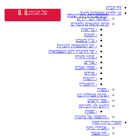
דף הבית
סל קניות
0
0
גני ילדים ומוסדות חינוך
התחברות \ הרשמה
- אחסון לגני ילדים
חגים ונושאים נלמדים
- בריאות
- חנוכה
- ט"ו בשבט
- יום המשפחה וחברות
- ימי הזיכרון ויום העצמאות
- סתיו וחורף
- פורים
- פסח ואביב
- פרדס
- רגשות
- תיאטרון
- מפות
- פינות פעילות בגן
- פסי קישוט
ריהוט לגן ולכיתה
- ספות
- הדפסה על מתנות
חומרי ניקיון ומזון
- אביזרי ניקוי
- חד-פעמי