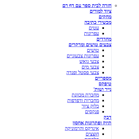
חזרה לבית ספר עם דף רם
ציוד למורים
מחקים
מכשירי כתיבה
עטים
עפרונות
מחדדים
צבעים טושים ומרקרים
טושים
עפרונות צבעוניים
צבעי גואש
צבעי מים
צבעי פסטל ופנדה
מספריים
טיפקס
נייר ושות'
מחברת מכוונת
מחברות ודפדפות
בלוק ציור
פנקסים
דבק
תיוק ופתרונות אחסון
אינדקס והרמוניקה
חוצצים