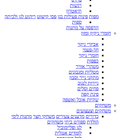
רגשות
תיאטרון
מפות
פינות פעילות בגן
פסי קישוט
ריהוט לגן ולכיתה
ספות
הדפסה על מתנות
חומרי ניקיון ומזון
אביזרי ניקוי
חד-פעמי
חומרי ניקוי
כפפות
מטהרי אוויר
מטליות ומגבונים
מתקני נייר וסבון
ניירות לנגוב
פחים וסלים
פינת קפה
שקיות אוכל ואשפה
משחקים
משחקים וצעצועים
כדורים
מדענים צעירים
משחקי חצר
מתנות לימי
הולדת
ספורט ביתי
משחקים
לגו ופליימוביל
לומדים אנגלית