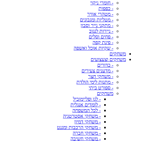
- חומרי ניקוי
- כפפות
- מטהרי אוויר
- מטליות ומגבונים
- מתקני נייר וסבון
- ניירות לנגוב
- פחים וסלים
- פינת קפה
- שקיות אוכל ואשפה
משחקים
משחקים וצעצועים
- כדורים
- מדענים צעירים
- משחקי חצר
- מתנות לימי הולדת
- ספורט ביתי
משחקים
- לגו ופליימוביל
- לומדים אנגלית
- לכל המשפחה
- משחקי אסטרטגיה
- משחקי דמיון
- משחקי הרכבות ומגנט
- משחקי חברה
- משחקי חשיבה