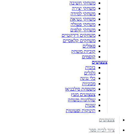
משחקי חשיבה
משחקי יצירה
משחקי למידה
משחקי נשיאה
משחקי פעולה
משחקי קלפים
משחקים דידקטיים
משחקים קלאסיים
פאזלים
קוביות משחק
קוסמים
צעצועים
בובות
גלגלים
כלי נגינה
מכוניות
משפחת סילבניאן
צעצועים מעץ
שולחנות משחק
שונות
תינוקות ופעוטות
צעצועים
ציוד לבית ספר