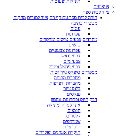
תינוקות ופעוטות
צעצועים
ציוד לבית ספר
חזרה לבית ספר עם דף רם
ציוד למורים
מחקים
מכשירי כתיבה
עטים
עפרונות
מחדדים
צבעים טושים ומרקרים
טושים
עפרונות צבעוניים
צבעי גואש
צבעי מים
צבעי פסטל ופנדה
מספריים
טיפקס
נייר ושות'
מחברת מכוונת
מחברות ודפדפות
בלוק ציור
פנקסים
דבק
תיוק ופתרונות אחסון
אינדקס והרמוניקה
חוצצים
קלסרים
שמרדפים
תיקי ציור
תיקיות אוגדנים ופולדרים