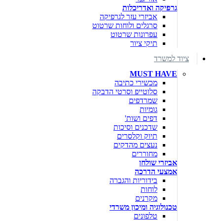
גרפיקה ואדריכלות
אביזרי עזר לגרפיקה
סרגלים ולוחות שרטוט
עפרונות שרטוט
תיקי ציור
ציוד למשרד
MUST HAVE
מכשירי כתיבה
סלוטייפ וסרטי הדבקה
שמרדפים
גומיות
דפים ושות'
שדכנים וסיכות
תיוק וקלסרים
נעצים מהדקים
מחוררים
אביזרי שולחן
אמצעי הדרכה
בידוריות והגברה
לוחות
מקרנים
טכנולוגיה ומיכון משרדי
טלפונים