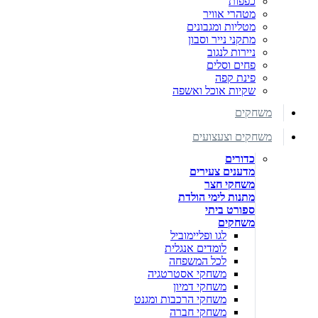
כפפות
מטהרי אוויר
מטליות ומגבונים
מתקני נייר וסבון
ניירות לנגוב
פחים וסלים
פינת קפה
שקיות אוכל ואשפה
משחקים
משחקים וצעצועים
כדורים
מדענים צעירים
משחקי חצר
מתנות לימי הולדת
ספורט ביתי
משחקים
לגו ופליימוביל
לומדים אנגלית
לכל המשפחה
משחקי אסטרטגיה
משחקי דמיון
משחקי הרכבות ומגנט
משחקי חברה