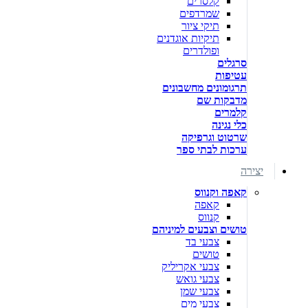
קלסרים
שמרדפים
תיקי ציור
תיקיות אוגדנים
ופולדרים
סרגלים
עטיפות
תרגומונים מחשבונים
מדבקות שם
קלמרים
כלי נגינה
שרטוט וגרפיקה
ערכות לבתי ספר
יצירה
קאפה וקנווס
קאפה
קנווס
טושים וצבעים למיניהם
צבעי בד
טושים
צבעי אקריליק
צבעי גואש
צבעי שמן
צבעי מים