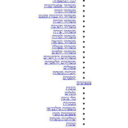
לכל המשפחה
משחקי אסטרטגיה
משחקי דמיון
משחקי הרכבות ומגנט
משחקי חברה
משחקי חשיבה
משחקי יצירה
משחקי למידה
משחקי נשיאה
משחקי פעולה
משחקי קלפים
משחקים דידקטיים
משחקים קלאסיים
פאזלים
קוביות משחק
קוסמים
צעצועים
בובות
גלגלים
כלי נגינה
מכוניות
משפחת סילבניאן
צעצועים מעץ
שולחנות משחק
שונות