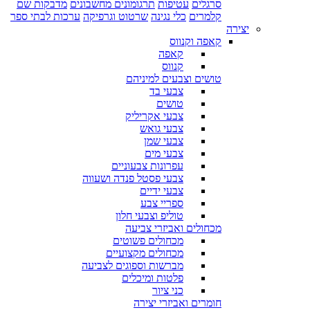
סרגלים
עטיפות
תרגומונים מחשבונים
מדבקות שם
קלמרים
כלי נגינה
שרטוט וגרפיקה
ערכות לבתי ספר
יצירה
קאפה וקנווס
קאפה
קנווס
טושים וצבעים למיניהם
צבעי בד
טושים
צבעי אקריליק
צבעי גואש
צבעי שמן
צבעי מים
עפרונות צבעוניים
צבעי פסטל פנדה ושעווה
צבעי ידיים
ספריי צבע
טוליפ וצבעי חלון
מכחולים ואביזרי צביעה
מכחולים פשוטים
מכחולים מקצועיים
מברשות וספוגים לצביעה
פלטות ומיכלים
כני ציור
חומרים ואביזרי יצירה