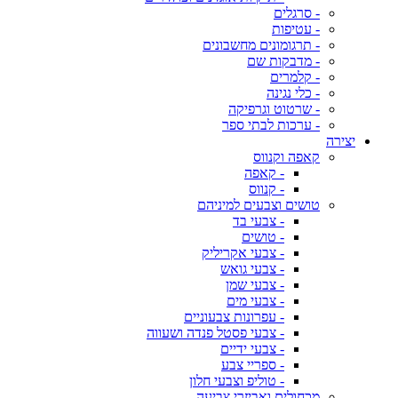
- סרגלים
- עטיפות
- תרגומונים מחשבונים
- מדבקות שם
- קלמרים
- כלי נגינה
- שרטוט וגרפיקה
- ערכות לבתי ספר
יצירה
קאפה וקנווס
- קאפה
- קנווס
טושים וצבעים למיניהם
- צבעי בד
- טושים
- צבעי אקריליק
- צבעי גואש
- צבעי שמן
- צבעי מים
- עפרונות צבעוניים
- צבעי פסטל פנדה ושעווה
- צבעי ידיים
- ספריי צבע
- טוליפ וצבעי חלון
מכחולים ואביזרי צביעה