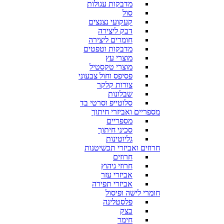
מדבקות עגולות
סול
קעקועי נצנצים
דבק ליצירה
חומרים ליצירה
מדבקות וטפטים
מוצרי עץ
מוצרי טקסטיל
פסיפס וחול צבעוני
צורות קלקר
שבלונות
סלוטייפ וסרטי בד
מספריים ואביזרי חיתוך
מספריים
סכיני חיתוך
גליוטינות
חרוזים ואביזרי תכשיטנות
חרוזים
חרוזי גיהוץ
אביזרי עזר
אביזרי תפירה
חומרי לישה ופיסול
פלסטלינה
בצק
חימר