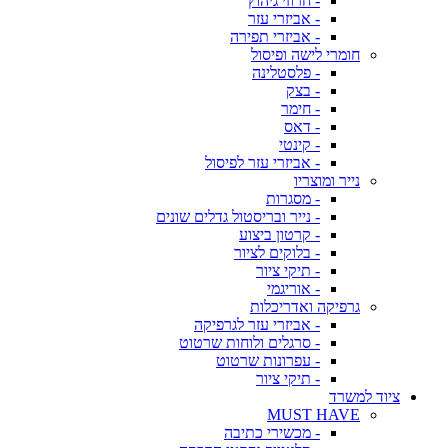
- חרוזי גיהוץ
- אביזרי עזר
- אביזרי תפירה
חומרי לישה ופיסול
- פלסטלינה
- בצק
- חימר
- דאס
- קינטי
- אביזרי עזר לפיסול
נייר ומוצריו
- מסגרות
- נייר ובריסטול גדלים שונים
- קרטון ביצוע
- בלוקים לציור
- תיקי ציור
- אוריגמי
גרפיקה ואדריכלות
- אביזרי עזר לגרפיקה
- סרגלים ולוחות שרטוט
- עפרונות שרטוט
- תיקי ציור
ציוד למשרד
MUST HAVE
- מכשירי כתיבה