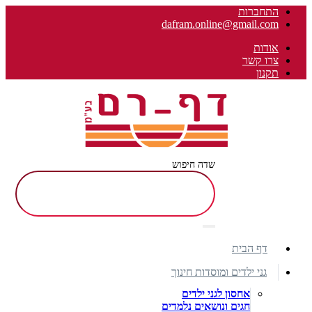
התחברות
dafram.online@gmail.com
אודות
צרו קשר
תקנון
שדה חיפוש
דף הבית
גני ילדים ומוסדות חינוך
אחסון לגני ילדים
חגים ונושאים נלמדים