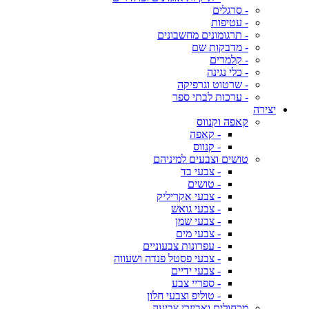
- סרגלים
- עטיפות
- תרגומונים מחשבונים
- מדבקות שם
- קלמרים
- כלי נגינה
- שרטוט וגרפיקה
- ערכות לבתי ספר
יצירה
קאפה וקנווס
- קאפה
- קנווס
טושים וצבעים למיניהם
- צבעי בד
- טושים
- צבעי אקריליק
- צבעי גואש
- צבעי שמן
- צבעי מים
- עפרונות צבעוניים
- צבעי פסטל פנדה ושעווה
- צבעי ידיים
- ספריי צבע
- טוליפ וצבעי חלון
מכחולים ואביזרי צביעה