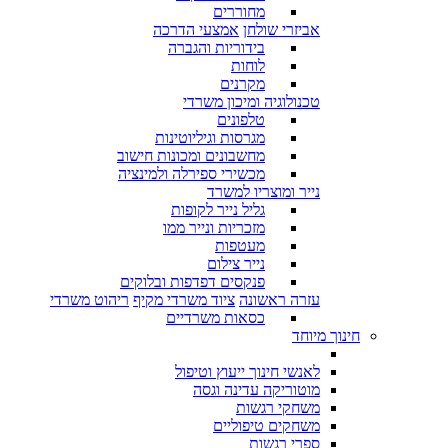
מחוררים
אביזרי שולחן
אמצעי הדרכה
בידוריות והגברה
לוחות
מקרנים
טכנולוגיה ומיכון משרדי
טלפונים
מגרסות וגיליוטינות
מחשבונים ומכונות חישוב
מכשירי ספירלה ולמינציה
נייר ומוצריו למשרד
גליל נייר לקופות
מזכריות ונייר ממו
מעטפות
נייר צילום
פנקסים דפדפות ובלוקים
עזרה ראשונה
ציוד משרדי מקיף
ריהוט משרדי
כסאות משרדיים
חינוך מיוחד
לאנשי חינוך ייעוץ וטיפול
מוטוריקה עדינה וגסה
משחקי רגשות
משחקים טיפוליים
ספרי רגשות