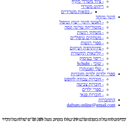
- ציוד משרדי מקיף
ריהוט משרדי
- כסאות משרדיים
חינוך מיוחד
- לאנשי חינוך ייעוץ וטיפול
- מוטוריקה עדינה וגסה
- משחקי רגשות
- משחקים טיפוליים
- ספרי רגשות
- פיזיותרפיה ושיקום
- קלינאות תקשורת
- ריפוי בעיסוק
- שובי - Schubi
- שלי זאנטקרן
ספרי ילדים ילדים וחוברות
- חוברות עבודה לחופש
- חוברות צביעה
- ספרי ילדים
- חוברות פנאי
התחברות
dafram.online@gmail.com
***משלוח עד הבית מוזל ב- 29 ש"ח בקניה מעל 289 ש"ח שליח עד הבית ***
***מש