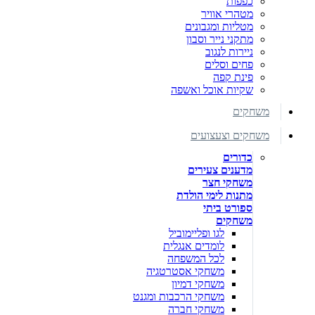
כפפות
מטהרי אוויר
מטליות ומגבונים
מתקני נייר וסבון
ניירות לנגוב
פחים וסלים
פינת קפה
שקיות אוכל ואשפה
משחקים
משחקים וצעצועים
כדורים
מדענים צעירים
משחקי חצר
מתנות לימי הולדת
ספורט ביתי
משחקים
לגו ופליימוביל
לומדים אנגלית
לכל המשפחה
משחקי אסטרטגיה
משחקי דמיון
משחקי הרכבות ומגנט
משחקי חברה