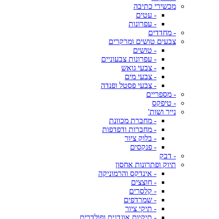
מכשירי כתיבה
- עטים
- עפרונות
- מחדדים
צבעים טושים ומרקרים
- טושים
- עפרונות צבעוניים
- צבעי גואש
- צבעי מים
- צבעי פסטל ופנדה
- מספריים
- טיפקס
נייר ושות'
- מחברת מכוונת
- מחברות ודפדפות
- בלוק ציור
- פנקסים
- דבק
תיוק ופתרונות אחסון
- אינדקס והרמוניקה
- חוצצים
- קלסרים
- שמרדפים
- תיקי ציור
- תיקיות אוגדנים ופולדרים