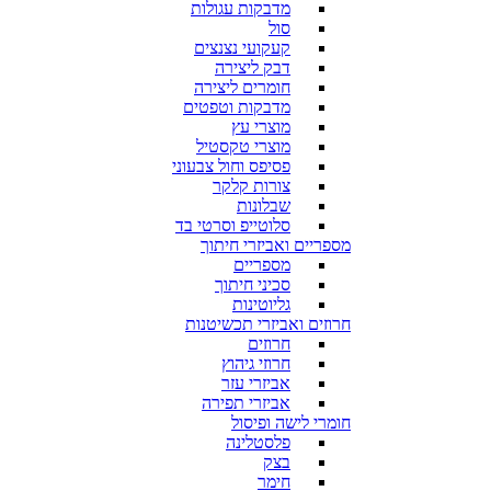
מדבקות עגולות
סול
קעקועי נצנצים
דבק ליצירה
חומרים ליצירה
מדבקות וטפטים
מוצרי עץ
מוצרי טקסטיל
פסיפס וחול צבעוני
צורות קלקר
שבלונות
סלוטייפ וסרטי בד
מספריים ואביזרי חיתוך
מספריים
סכיני חיתוך
גליוטינות
חרוזים ואביזרי תכשיטנות
חרוזים
חרוזי גיהוץ
אביזרי עזר
אביזרי תפירה
חומרי לישה ופיסול
פלסטלינה
בצק
חימר