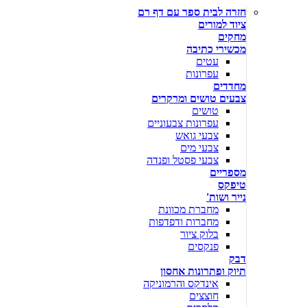
חזרה לבית ספר עם דף רם
ציוד למורים
מחקים
מכשירי כתיבה
עטים
עפרונות
מחדדים
צבעים טושים ומרקרים
טושים
עפרונות צבעוניים
צבעי גואש
צבעי מים
צבעי פסטל ופנדה
מספריים
טיפקס
נייר ושות'
מחברת מכוונת
מחברות ודפדפות
בלוק ציור
פנקסים
דבק
תיוק ופתרונות אחסון
אינדקס והרמוניקה
חוצצים