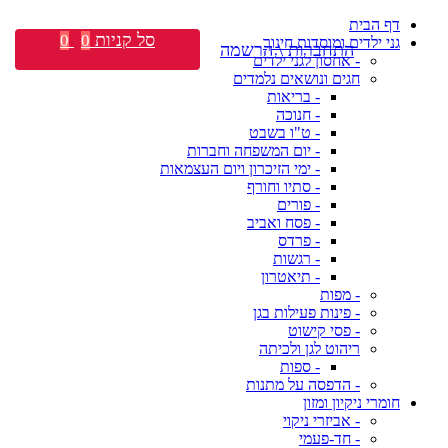
דף הבית
סל קניות
0
0
גני ילדים ומוסדות חינוך
התחברות \ הרשמה
- אחסון לגני ילדים
חגים ונושאים נלמדים
- בריאות
- חנוכה
- ט"ו בשבט
- יום המשפחה וחברות
- ימי הזיכרון ויום העצמאות
- סתיו וחורף
- פורים
- פסח ואביב
- פרדס
- רגשות
- תיאטרון
- מפות
- פינות פעילות בגן
- פסי קישוט
ריהוט לגן ולכיתה
- ספות
- הדפסה על מתנות
חומרי ניקיון ומזון
- אביזרי ניקוי
- חד-פעמי