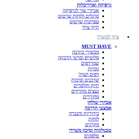
גרפיקה ואדריכלות
אביזרי עזר לגרפיקה
סרגלים ולוחות שרטוט
עפרונות שרטוט
תיקי ציור
ציוד למשרד
MUST HAVE
מכשירי כתיבה
סלוטייפ וסרטי הדבקה
שמרדפים
גומיות
דפים ושות'
שדכנים וסיכות
תיוק וקלסרים
נעצים מהדקים
מחוררים
אביזרי שולחן
אמצעי הדרכה
בידוריות והגברה
לוחות
מקרנים
טכנולוגיה ומיכון משרדי
טלפונים