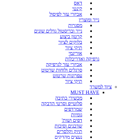
דאס
קינטי
אביזרי עזר לפיסול
נייר ומוצריו
מסגרות
נייר ובריסטול גדלים שונים
קרטון ביצוע
בלוקים לציור
תיקי ציור
אוריגמי
גרפיקה ואדריכלות
אביזרי עזר לגרפיקה
סרגלים ולוחות שרטוט
עפרונות שרטוט
תיקי ציור
ציוד למשרד
MUST HAVE
מכשירי כתיבה
סלוטייפ וסרטי הדבקה
שמרדפים
גומיות
דפים ושות'
שדכנים וסיכות
תיוק וקלסרים
נעצים מהדקים