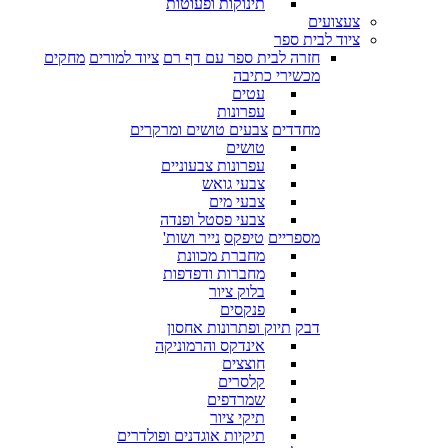
תינוקות ופעוטות
צעצועים
ציוד לבית ספר
חזרה לבית ספר עם דף רם
ציוד למורים
מחקים
מכשירי כתיבה
עטים
עפרונות
מחדדים
צבעים טושים ומרקרים
טושים
עפרונות צבעוניים
צבעי גואש
צבעי מים
צבעי פסטל ופנדה
מספריים
טיפקס
נייר ושות'
מחברת מכוונת
מחברות ודפדפות
בלוק ציור
פנקסים
דבק
תיוק ופתרונות אחסון
אינדקס והרמוניקה
חוצצים
קלסרים
שמרדפים
תיקי ציור
תיקיות אוגדנים ופולדרים