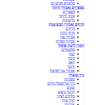
סלוטייפ וסרטי בד
מספריים ואביזרי חיתוך
מספריים
סכיני חיתוך
גליוטינות
חרוזים ואביזרי תכשיטנות
חרוזים
חרוזי גיהוץ
אביזרי עזר
אביזרי תפירה
חומרי לישה ופיסול
פלסטלינה
בצק
חימר
דאס
קינטי
אביזרי עזר לפיסול
נייר ומוצריו
מסגרות
נייר ובריסטול גדלים
שונים
קרטון ביצוע
בלוקים לציור
תיקי ציור
אוריגמי