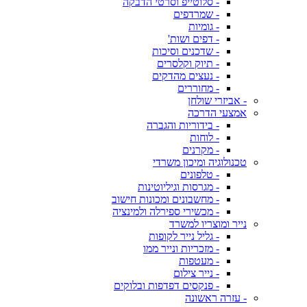
- סלוטייפ וסרטי הדבקה
- שמרדפים
- גומיות
- דפים ושות'
- שדכנים וסיכות
- תיוק וקלסרים
- נעצים מהדקים
- מחוררים
- אביזרי שולחן
אמצעי הדרכה
- בידוריות והגברה
- לוחות
- מקרנים
טכנולוגיה ומיכון משרדי
- טלפונים
- מגרסות וגיליוטינות
- מחשבונים ומכונות חישוב
- מכשירי ספירלה ולמינציה
נייר ומוצריו למשרד
- גליל נייר לקופות
- מזכריות ונייר ממו
- מעטפות
- נייר צילום
- פנקסים דפדפות ובלוקים
- עזרה ראשונה