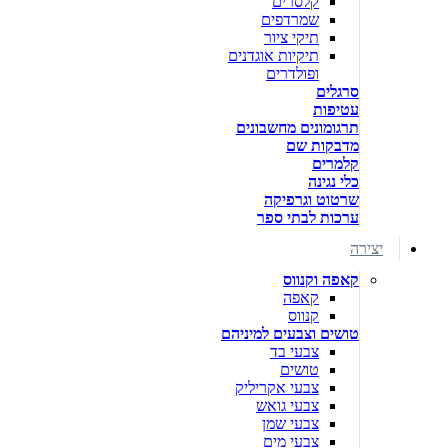
קלסרים
שמרדפים
תיקי ציור
תיקיות אוגדנים
ופולדרים
סרגלים
עטיפות
תרגומונים מחשבונים
מדבקות שם
קלמרים
כלי נגינה
שרטוט וגרפיקה
ערכות לבתי ספר
יצירה
קאפה וקנווס
קאפה
קנווס
טושים וצבעים למיניהם
צבעי בד
טושים
צבעי אקריליק
צבעי גואש
צבעי שמן
צבעי מים