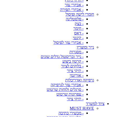
- חרוזי גיהוץ
- אביזרי עזר
- אביזרי תפירה
חומרי לישה ופיסול
- פלסטלינה
- בצק
- חימר
- דאס
- קינטי
- אביזרי עזר לפיסול
נייר ומוצריו
- מסגרות
- נייר ובריסטול גדלים שונים
- קרטון ביצוע
- בלוקים לציור
- תיקי ציור
- אוריגמי
גרפיקה ואדריכלות
- אביזרי עזר לגרפיקה
- סרגלים ולוחות שרטוט
- עפרונות שרטוט
- תיקי ציור
ציוד למשרד
MUST HAVE
- מכשירי כתיבה