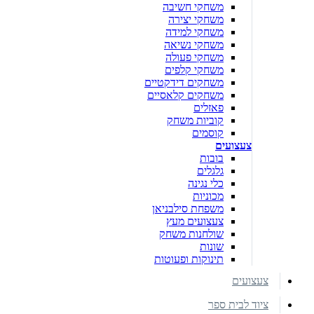
משחקי חשיבה
משחקי יצירה
משחקי למידה
משחקי נשיאה
משחקי פעולה
משחקי קלפים
משחקים דידקטיים
משחקים קלאסיים
פאזלים
קוביות משחק
קוסמים
צעצועים
בובות
גלגלים
כלי נגינה
מכוניות
משפחת סילבניאן
צעצועים מעץ
שולחנות משחק
שונות
תינוקות ופעוטות
צעצועים
ציוד לבית ספר