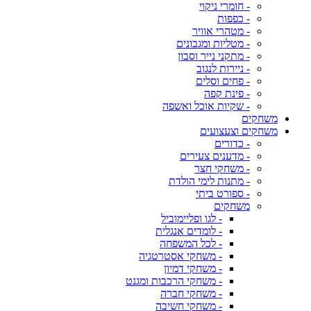
- חומרי ניקוי
- כפפות
- מטהרי אוויר
- מטליות ומגבונים
- מתקני נייר וסבון
- ניירות לנגוב
- פחים וסלים
- פינת קפה
- שקיות אוכל ואשפה
משחקים
משחקים וצעצועים
- כדורים
- מדענים צעירים
- משחקי חצר
- מתנות לימי הולדת
- ספורט ביתי
משחקים
- לגו ופליימוביל
- לומדים אנגלית
- לכל המשפחה
- משחקי אסטרטגיה
- משחקי דמיון
- משחקי הרכבות ומגנט
- משחקי חברה
- משחקי חשיבה