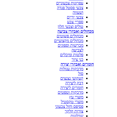
עפרונות צבעוניים
צבעי פסטל פנדה
ושעווה
צבעי ידיים
ספריי צבע
טוליפ וצבעי חלון
מכחולים ואביזרי צביעה
מכחולים פשוטים
מכחולים מקצועיים
מברשות וספוגים
לצביעה
פלטות ומיכלים
כני ציור
חומרים ואביזרי יצירה
מדבקות עגולות
סול
קעקועי נצנצים
דבק ליצירה
חומרים ליצירה
מדבקות וטפטים
מוצרי עץ
מוצרי טקסטיל
פסיפס וחול צבעוני
צורות קלקר
שבלונות