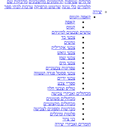
סרגלים
עטיפות
תרגומונים מחשבונים
מדבקות שם
קלמרים
כלי נגינה
שרטוט וגרפיקה
ערכות לבתי ספר
יצירה
קאפה וקנווס
קאפה
קנווס
טושים וצבעים למיניהם
צבעי בד
טושים
צבעי אקריליק
צבעי גואש
צבעי שמן
צבעי מים
עפרונות צבעוניים
צבעי פסטל פנדה ושעווה
צבעי ידיים
ספריי צבע
טוליפ וצבעי חלון
מכחולים ואביזרי צביעה
מכחולים פשוטים
מכחולים מקצועיים
מברשות וספוגים לצביעה
פלטות ומיכלים
כני ציור
חומרים ואביזרי יצירה