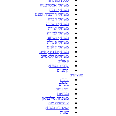
לכל המשפחה
משחקי אסטרטגיה
משחקי דמיון
משחקי הרכבות ומגנט
משחקי חברה
משחקי חשיבה
משחקי יצירה
משחקי למידה
משחקי נשיאה
משחקי פעולה
משחקי קלפים
משחקים דידקטיים
משחקים קלאסיים
פאזלים
קוביות משחק
קוסמים
צעצועים
בובות
גלגלים
כלי נגינה
מכוניות
משפחת סילבניאן
צעצועים מעץ
שולחנות משחק
שונות