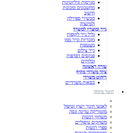
מגרסות וגיליוטינות
מחשבונים ומכונות
חישוב
מכשירי ספירלה
ולמינציה
נייר ומוצריו למשרד
גליל נייר לקופות
מזכריות ונייר ממו
מעטפות
נייר צילום
פנקסים דפדפות
ובלוקים
עזרה ראשונה
ציוד משרדי מקיף
ריהוט משרדי
כסאות משרדיים
חינוך מיוחד
לאנשי חינוך ייעוץ וטיפול
מוטוריקה עדינה וגסה
משחקי רגשות
משחקים טיפוליים
ספרי רגשות
פיזיותרפיה ושיקום