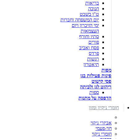
בריאות
חנוכה
ט"ו בשבט
יום המשפחה וחברות
ימי הזיכרון ויום
העצמאות
סתיו וחורף
פורים
פסח ואביב
פרדס
רגשות
תיאטרון
מפות
פינות פעילות בגן
פסי קישוט
ריהוט לגן ולכיתה
ספות
הדפסה על מתנות
חומרי ניקיון ומזון
אביזרי ניקוי
חד-פעמי
חומרי ניקוי