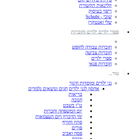
קלינאות תקשורת
ריפוי בעיסוק
שובי - Schubi
שלי זאנטקרן
ספרי ילדים ילדים וחוברות
חוברות עבודה לחופש
חוברות צביעה
ספרי ילדים
חוברות פנאי
עוד...
גני ילדים ומוסדות חינוך
אחסון לגני ילדים
חגים ונושאים נלמדים
בריאות
חנוכה
ט"ו בשבט
יום המשפחה וחברות
ימי הזיכרון ויום העצמאות
סתיו וחורף
פורים
פסח ואביב
פרדס