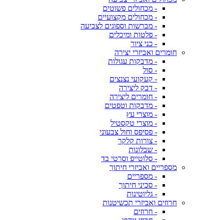
- מכחולים פשוטים
- מכחולים מקצועיים
- מברשות וספוגים לצביעה
- פלטות ומיכלים
- כני ציור
חומרים ואביזרי יצירה
- מדבקות עגולות
- סול
- קעקועי נצנצים
- דבק ליצירה
- חומרים ליצירה
- מדבקות וטפטים
- מוצרי עץ
- מוצרי טקסטיל
- פסיפס וחול צבעוני
- צורות קלקר
- שבלונות
- סלוטייפ וסרטי בד
מספריים ואביזרי חיתוך
- מספריים
- סכיני חיתוך
- גליוטינות
חרוזים ואביזרי תכשיטנות
- חרוזים