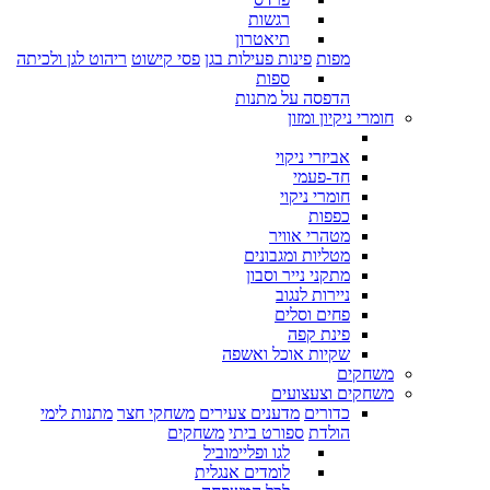
רגשות
תיאטרון
מפות
פינות פעילות בגן
פסי קישוט
ריהוט לגן ולכיתה
ספות
הדפסה על מתנות
חומרי ניקיון ומזון
אביזרי ניקוי
חד-פעמי
חומרי ניקוי
כפפות
מטהרי אוויר
מטליות ומגבונים
מתקני נייר וסבון
ניירות לנגוב
פחים וסלים
פינת קפה
שקיות אוכל ואשפה
משחקים
משחקים וצעצועים
כדורים
מדענים צעירים
משחקי חצר
מתנות לימי
הולדת
ספורט ביתי
משחקים
לגו ופליימוביל
לומדים אנגלית