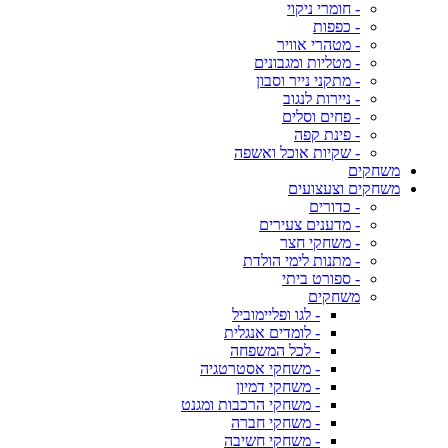
- חומרי ניקוי
- כפפות
- מטהרי אוויר
- מטליות ומגבונים
- מתקני נייר וסבון
- ניירות לנגוב
- פחים וסלים
- פינת קפה
- שקיות אוכל ואשפה
משחקים
משחקים וצעצועים
- כדורים
- מדענים צעירים
- משחקי חצר
- מתנות לימי הולדת
- ספורט ביתי
משחקים
- לגו ופליימוביל
- לומדים אנגלית
- לכל המשפחה
- משחקי אסטרטגיה
- משחקי דמיון
- משחקי הרכבות ומגנט
- משחקי חברה
- משחקי חשיבה