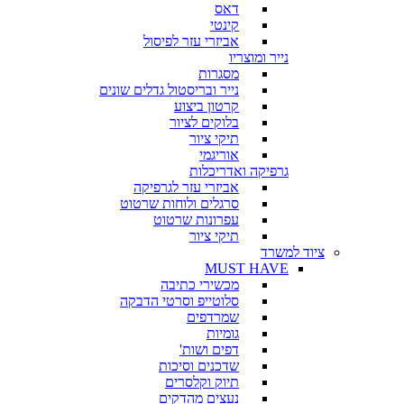
דאס
קינטי
אביזרי עזר לפיסול
נייר ומוצריו
מסגרות
נייר ובריסטול גדלים שונים
קרטון ביצוע
בלוקים לציור
תיקי ציור
אוריגמי
גרפיקה ואדריכלות
אביזרי עזר לגרפיקה
סרגלים ולוחות שרטוט
עפרונות שרטוט
תיקי ציור
ציוד למשרד
MUST HAVE
מכשירי כתיבה
סלוטייפ וסרטי הדבקה
שמרדפים
גומיות
דפים ושות'
שדכנים וסיכות
תיוק וקלסרים
נעצים מהדקים