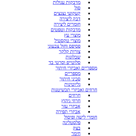
מדבקות עגולות
סול
קעקועי נצנצים
דבק ליצירה
חומרים ליצירה
מדבקות וטפטים
מוצרי עץ
מוצרי טקסטיל
פסיפס וחול צבעוני
צורות קלקר
שבלונות
סלוטייפ וסרטי בד
מספריים ואביזרי חיתוך
מספריים
סכיני חיתוך
גליוטינות
חרוזים ואביזרי תכשיטנות
חרוזים
חרוזי גיהוץ
אביזרי עזר
אביזרי תפירה
חומרי לישה ופיסול
פלסטלינה
בצק
חימר