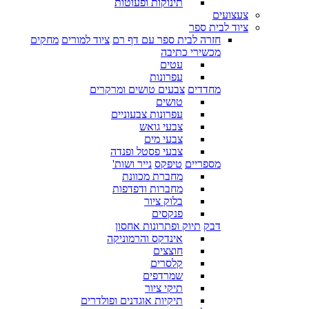
תינוקות ופעוטות
צעצועים
ציוד לבית ספר
חזרה לבית ספר עם דף רם
ציוד למורים
מחקים
מכשירי כתיבה
עטים
עפרונות
מחדדים
צבעים טושים ומרקרים
טושים
עפרונות צבעוניים
צבעי גואש
צבעי מים
צבעי פסטל ופנדה
מספריים
טיפקס
נייר ושות'
מחברת מכוונת
מחברות ודפדפות
בלוק ציור
פנקסים
דבק
תיוק ופתרונות אחסון
אינדקס והרמוניקה
חוצצים
קלסרים
שמרדפים
תיקי ציור
תיקיות אוגדנים ופולדרים