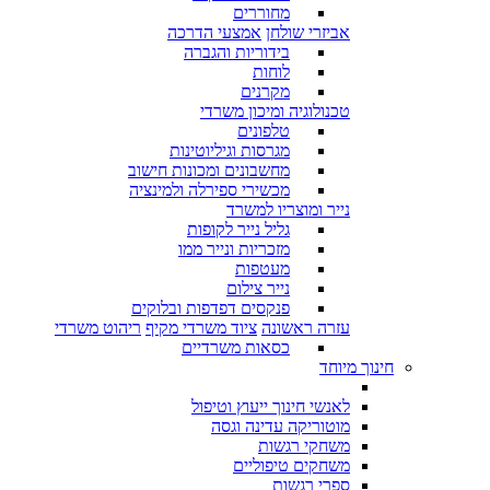
מחוררים
אביזרי שולחן
אמצעי הדרכה
בידוריות והגברה
לוחות
מקרנים
טכנולוגיה ומיכון משרדי
טלפונים
מגרסות וגיליוטינות
מחשבונים ומכונות חישוב
מכשירי ספירלה ולמינציה
נייר ומוצריו למשרד
גליל נייר לקופות
מזכריות ונייר ממו
מעטפות
נייר צילום
פנקסים דפדפות ובלוקים
עזרה ראשונה
ציוד משרדי מקיף
ריהוט משרדי
כסאות משרדיים
חינוך מיוחד
לאנשי חינוך ייעוץ וטיפול
מוטוריקה עדינה וגסה
משחקי רגשות
משחקים טיפוליים
ספרי רגשות