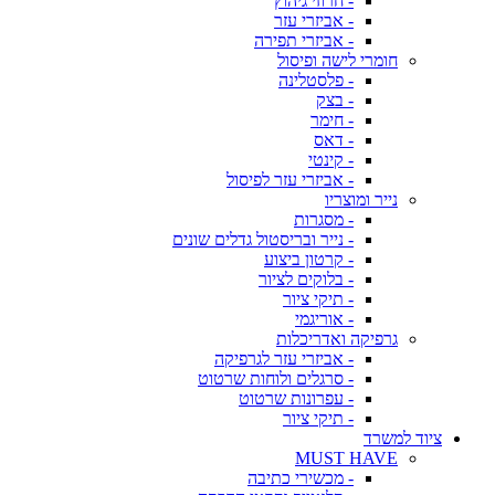
- חרוזי גיהוץ
- אביזרי עזר
- אביזרי תפירה
חומרי לישה ופיסול
- פלסטלינה
- בצק
- חימר
- דאס
- קינטי
- אביזרי עזר לפיסול
נייר ומוצריו
- מסגרות
- נייר ובריסטול גדלים שונים
- קרטון ביצוע
- בלוקים לציור
- תיקי ציור
- אוריגמי
גרפיקה ואדריכלות
- אביזרי עזר לגרפיקה
- סרגלים ולוחות שרטוט
- עפרונות שרטוט
- תיקי ציור
ציוד למשרד
MUST HAVE
- מכשירי כתיבה