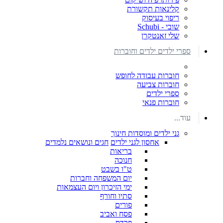
קלינאות תקשורת
ריפוי בעיסוק
שובי - Schubi
שלי זאנטקרן
ספרי ילדים ילדים וחוברות
חוברות עבודה לחופש
חוברות צביעה
ספרי ילדים
חוברות פנאי
עוד...
גני ילדים ומוסדות חינוך
אחסון לגני ילדים
חגים ונושאים נלמדים
בריאות
חנוכה
ט"ו בשבט
יום המשפחה וחברות
ימי הזיכרון ויום העצמאות
סתיו וחורף
פורים
פסח ואביב
פרדס