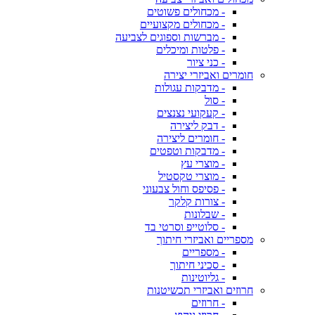
- מכחולים פשוטים
- מכחולים מקצועיים
- מברשות וספוגים לצביעה
- פלטות ומיכלים
- כני ציור
חומרים ואביזרי יצירה
- מדבקות עגולות
- סול
- קעקועי נצנצים
- דבק ליצירה
- חומרים ליצירה
- מדבקות וטפטים
- מוצרי עץ
- מוצרי טקסטיל
- פסיפס וחול צבעוני
- צורות קלקר
- שבלונות
- סלוטייפ וסרטי בד
מספריים ואביזרי חיתוך
- מספריים
- סכיני חיתוך
- גליוטינות
חרוזים ואביזרי תכשיטנות
- חרוזים