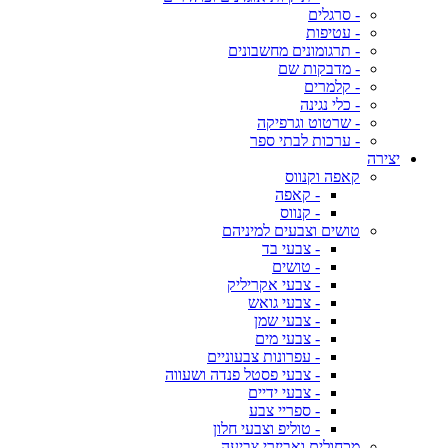
- סרגלים
- עטיפות
- תרגומונים מחשבונים
- מדבקות שם
- קלמרים
- כלי נגינה
- שרטוט וגרפיקה
- ערכות לבתי ספר
יצירה
קאפה וקנווס
- קאפה
- קנווס
טושים וצבעים למיניהם
- צבעי בד
- טושים
- צבעי אקריליק
- צבעי גואש
- צבעי שמן
- צבעי מים
- עפרונות צבעוניים
- צבעי פסטל פנדה ושעווה
- צבעי ידיים
- ספריי צבע
- טוליפ וצבעי חלון
מכחולים ואביזרי צביעה