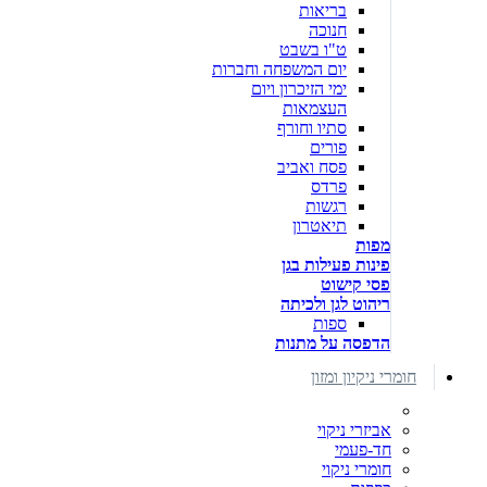
בריאות
חנוכה
ט"ו בשבט
יום המשפחה וחברות
ימי הזיכרון ויום
העצמאות
סתיו וחורף
פורים
פסח ואביב
פרדס
רגשות
תיאטרון
מפות
פינות פעילות בגן
פסי קישוט
ריהוט לגן ולכיתה
ספות
הדפסה על מתנות
חומרי ניקיון ומזון
אביזרי ניקוי
חד-פעמי
חומרי ניקוי