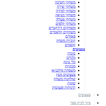
משחקי חשיבה
משחקי יצירה
משחקי למידה
משחקי נשיאה
משחקי פעולה
משחקי קלפים
משחקים דידקטיים
משחקים קלאסיים
פאזלים
קוביות משחק
קוסמים
צעצועים
בובות
גלגלים
כלי נגינה
מכוניות
משפחת סילבניאן
צעצועים מעץ
שולחנות משחק
שונות
תינוקות ופעוטות
צעצועים
ציוד לבית ספר