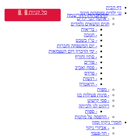
דף הבית
סל קניות
0
0
גני ילדים ומוסדות חינוך
התחברות \ הרשמה
- אחסון לגני ילדים
חגים ונושאים נלמדים
- בריאות
- חנוכה
- ט"ו בשבט
- יום המשפחה וחברות
- ימי הזיכרון ויום העצמאות
- סתיו וחורף
- פורים
- פסח ואביב
- פרדס
- רגשות
- תיאטרון
- מפות
- פינות פעילות בגן
- פסי קישוט
ריהוט לגן ולכיתה
- ספות
- הדפסה על מתנות
חומרי ניקיון ומזון
- אביזרי ניקוי
- חד-פעמי