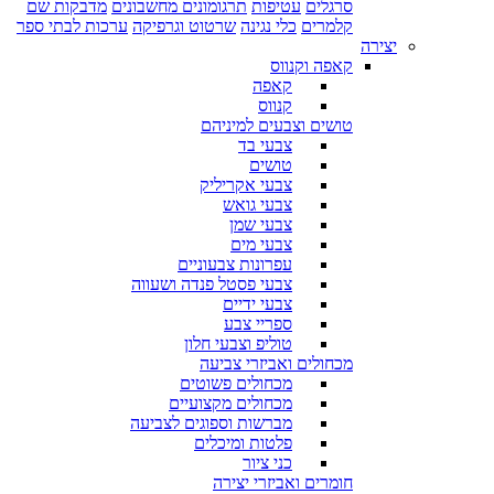
סרגלים
עטיפות
תרגומונים מחשבונים
מדבקות שם
קלמרים
כלי נגינה
שרטוט וגרפיקה
ערכות לבתי ספר
יצירה
קאפה וקנווס
קאפה
קנווס
טושים וצבעים למיניהם
צבעי בד
טושים
צבעי אקריליק
צבעי גואש
צבעי שמן
צבעי מים
עפרונות צבעוניים
צבעי פסטל פנדה ושעווה
צבעי ידיים
ספריי צבע
טוליפ וצבעי חלון
מכחולים ואביזרי צביעה
מכחולים פשוטים
מכחולים מקצועיים
מברשות וספוגים לצביעה
פלטות ומיכלים
כני ציור
חומרים ואביזרי יצירה