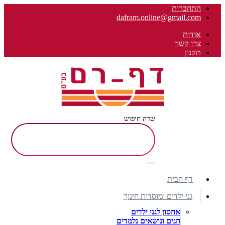
התחברות
dafram.online@gmail.com
אודות
צרו קשר
תקנון
שדה חיפוש
דף הבית
גני ילדים ומוסדות חינוך
אחסון לגני ילדים
חגים ונושאים נלמדים