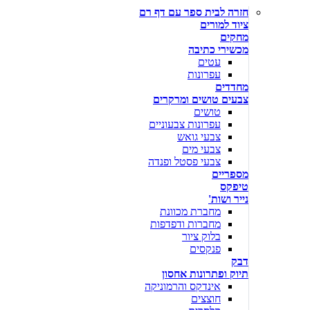
חזרה לבית ספר עם דף רם
ציוד למורים
מחקים
מכשירי כתיבה
עטים
עפרונות
מחדדים
צבעים טושים ומרקרים
טושים
עפרונות צבעוניים
צבעי גואש
צבעי מים
צבעי פסטל ופנדה
מספריים
טיפקס
נייר ושות'
מחברת מכוונת
מחברות ודפדפות
בלוק ציור
פנקסים
דבק
תיוק ופתרונות אחסון
אינדקס והרמוניקה
חוצצים