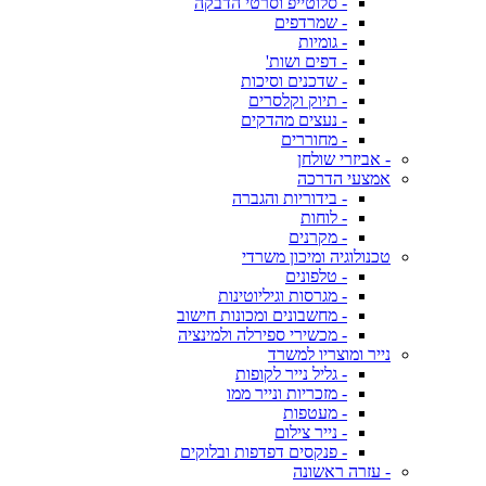
- סלוטייפ וסרטי הדבקה
- שמרדפים
- גומיות
- דפים ושות'
- שדכנים וסיכות
- תיוק וקלסרים
- נעצים מהדקים
- מחוררים
- אביזרי שולחן
אמצעי הדרכה
- בידוריות והגברה
- לוחות
- מקרנים
טכנולוגיה ומיכון משרדי
- טלפונים
- מגרסות וגיליוטינות
- מחשבונים ומכונות חישוב
- מכשירי ספירלה ולמינציה
נייר ומוצריו למשרד
- גליל נייר לקופות
- מזכריות ונייר ממו
- מעטפות
- נייר צילום
- פנקסים דפדפות ובלוקים
- עזרה ראשונה