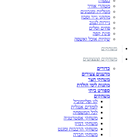
כפפות
מטהרי אוויר
מטליות ומגבונים
מתקני נייר וסבון
ניירות לנגוב
פחים וסלים
פינת קפה
שקיות אוכל ואשפה
משחקים
משחקים וצעצועים
כדורים
מדענים צעירים
משחקי חצר
מתנות לימי הולדת
ספורט ביתי
משחקים
לגו ופליימוביל
לומדים אנגלית
לכל המשפחה
משחקי אסטרטגיה
משחקי דמיון
משחקי הרכבות ומגנט
משחקי חברה