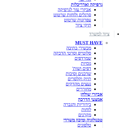
גרפיקה ואדריכלות
אביזרי עזר לגרפיקה
סרגלים ולוחות שרטוט
עפרונות שרטוט
תיקי ציור
ציוד למשרד
MUST HAVE
מכשירי כתיבה
סלוטייפ וסרטי הדבקה
שמרדפים
גומיות
דפים ושות'
שדכנים וסיכות
תיוק וקלסרים
נעצים מהדקים
מחוררים
אביזרי שולחן
אמצעי הדרכה
בידוריות והגברה
לוחות
מקרנים
טכנולוגיה ומיכון משרדי
טלפונים