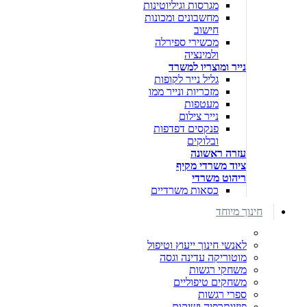
מגרסות וגיליוטינות
מחשבונים ומכונות
חישוב
מכשירי ספירלה
ולמינציה
נייר ומוצריו למשרד
גליל נייר לקופות
מזכריות ונייר ממו
מעטפות
נייר צילום
פנקסים דפדפות
ובלוקים
עזרה ראשונה
ציוד משרדי מקיף
ריהוט משרדי
כסאות משרדיים
חינוך מיוחד
לאנשי חינוך ייעוץ וטיפול
מוטוריקה עדינה וגסה
משחקי רגשות
משחקים טיפוליים
ספרי רגשות
פיזיותרפיה ושיקום