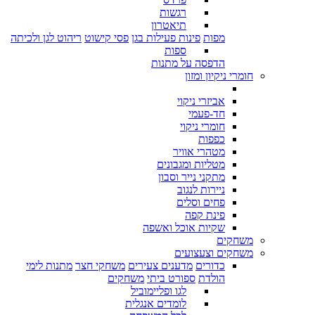
רגשות
תיאטרון
מפות
פינות פעילות בגן
פסי קישוט
ריהוט לגן ולכיתה
ספות
הדפסה על מתנות
חומרי ניקיון ומזון
אביזרי ניקוי
חד-פעמי
חומרי ניקוי
כפפות
מטהרי אוויר
מטליות ומגבונים
מתקני נייר וסבון
ניירות לנגוב
פחים וסלים
פינת קפה
שקיות אוכל ואשפה
משחקים
משחקים וצעצועים
כדורים
מדענים צעירים
משחקי חצר
מתנות לימי
הולדת
ספורט ביתי
משחקים
לגו ופליימוביל
לומדים אנגלית