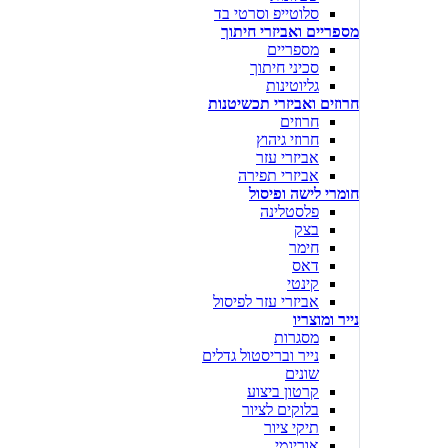
סלוטייפ וסרטי בד
מספריים ואביזרי חיתוך
מספריים
סכיני חיתוך
גליוטינות
חרוזים ואביזרי תכשיטנות
חרוזים
חרוזי גיהוץ
אביזרי עזר
אביזרי תפירה
חומרי לישה ופיסול
פלסטלינה
בצק
חימר
דאס
קינטי
אביזרי עזר לפיסול
נייר ומוצריו
מסגרות
נייר ובריסטול גדלים
שונים
קרטון ביצוע
בלוקים לציור
תיקי ציור
אוריגמי