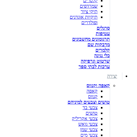
קלסרים
שמרדפים
תיקי ציור
תיקיות אוגדנים
ופולדרים
סרגלים
עטיפות
תרגומונים מחשבונים
מדבקות שם
קלמרים
כלי נגינה
שרטוט וגרפיקה
ערכות לבתי ספר
יצירה
קאפה וקנווס
קאפה
קנווס
טושים וצבעים למיניהם
צבעי בד
טושים
צבעי אקריליק
צבעי גואש
צבעי שמן
צבעי מים