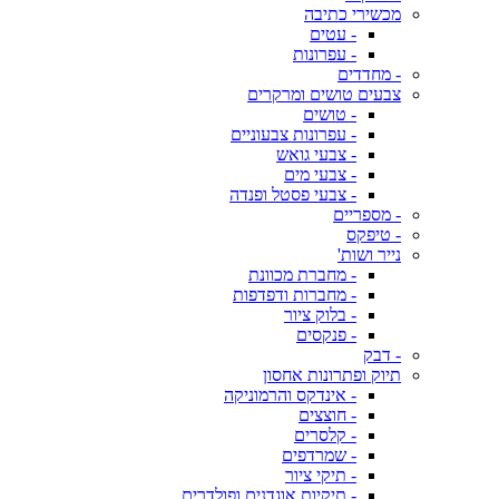
מכשירי כתיבה
- עטים
- עפרונות
- מחדדים
צבעים טושים ומרקרים
- טושים
- עפרונות צבעוניים
- צבעי גואש
- צבעי מים
- צבעי פסטל ופנדה
- מספריים
- טיפקס
נייר ושות'
- מחברת מכוונת
- מחברות ודפדפות
- בלוק ציור
- פנקסים
- דבק
תיוק ופתרונות אחסון
- אינדקס והרמוניקה
- חוצצים
- קלסרים
- שמרדפים
- תיקי ציור
- תיקיות אוגדנים ופולדרים