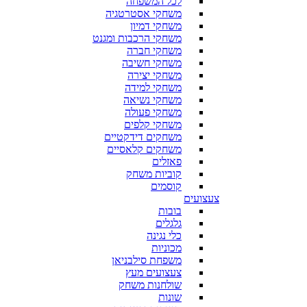
לכל המשפחה
משחקי אסטרטגיה
משחקי דמיון
משחקי הרכבות ומגנט
משחקי חברה
משחקי חשיבה
משחקי יצירה
משחקי למידה
משחקי נשיאה
משחקי פעולה
משחקי קלפים
משחקים דידקטיים
משחקים קלאסיים
פאזלים
קוביות משחק
קוסמים
צעצועים
בובות
גלגלים
כלי נגינה
מכוניות
משפחת סילבניאן
צעצועים מעץ
שולחנות משחק
שונות