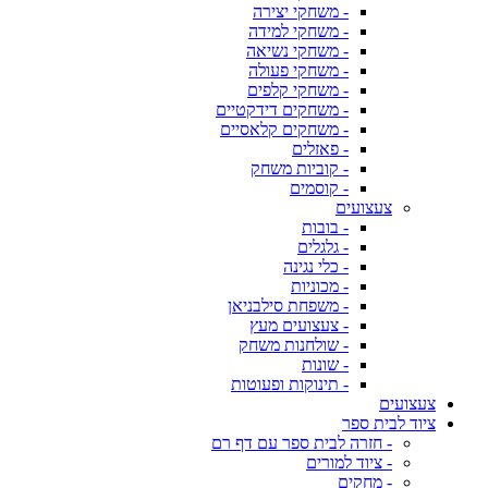
- משחקי יצירה
- משחקי למידה
- משחקי נשיאה
- משחקי פעולה
- משחקי קלפים
- משחקים דידקטיים
- משחקים קלאסיים
- פאזלים
- קוביות משחק
- קוסמים
צעצועים
- בובות
- גלגלים
- כלי נגינה
- מכוניות
- משפחת סילבניאן
- צעצועים מעץ
- שולחנות משחק
- שונות
- תינוקות ופעוטות
צעצועים
ציוד לבית ספר
- חזרה לבית ספר עם דף רם
- ציוד למורים
- מחקים