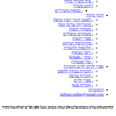
- ציוד משרדי מקיף
ריהוט משרדי
- כסאות משרדיים
חינוך מיוחד
- לאנשי חינוך ייעוץ וטיפול
- מוטוריקה עדינה וגסה
- משחקי רגשות
- משחקים טיפוליים
- ספרי רגשות
- פיזיותרפיה ושיקום
- קלינאות תקשורת
- ריפוי בעיסוק
- שובי - Schubi
- שלי זאנטקרן
ספרי ילדים ילדים וחוברות
- חוברות עבודה לחופש
- חוברות צביעה
- ספרי ילדים
- חוברות פנאי
התחברות
dafram.online@gmail.com
***משלוח עד הבית מוזל ב- 29 ש"ח בקניה מעל 289 ש"ח שליח עד הבית ***
***מש