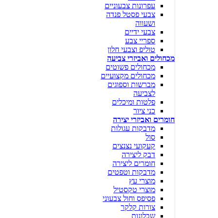
עפרונות צבעוניים
צבעי פסטל פנדה
ושעווה
צבעי ידיים
ספריי צבע
טוליפ וצבעי חלון
מכחולים ואביזרי צביעה
מכחולים פשוטים
מכחולים מקצועיים
מברשות וספוגים
לצביעה
פלטות ומיכלים
כני ציור
חומרים ואביזרי יצירה
מדבקות עגולות
סול
קעקועי נצנצים
דבק ליצירה
חומרים ליצירה
מדבקות וטפטים
מוצרי עץ
מוצרי טקסטיל
פסיפס וחול צבעוני
צורות קלקר
שבלונות