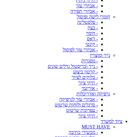
- חרוזי גיהוץ
- אביזרי עזר
- אביזרי תפירה
חומרי לישה ופיסול
- פלסטלינה
- בצק
- חימר
- דאס
- קינטי
- אביזרי עזר לפיסול
נייר ומוצריו
- מסגרות
- נייר ובריסטול גדלים שונים
- קרטון ביצוע
- בלוקים לציור
- תיקי ציור
- אוריגמי
גרפיקה ואדריכלות
- אביזרי עזר לגרפיקה
- סרגלים ולוחות שרטוט
- עפרונות שרטוט
- תיקי ציור
ציוד למשרד
MUST HAVE
- מכשירי כתיבה