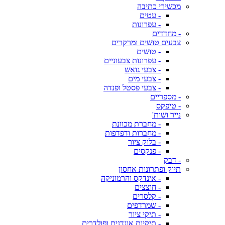
מכשירי כתיבה
- עטים
- עפרונות
- מחדדים
צבעים טושים ומרקרים
- טושים
- עפרונות צבעוניים
- צבעי גואש
- צבעי מים
- צבעי פסטל ופנדה
- מספריים
- טיפקס
נייר ושות'
- מחברת מכוונת
- מחברות ודפדפות
- בלוק ציור
- פנקסים
- דבק
תיוק ופתרונות אחסון
- אינדקס והרמוניקה
- חוצצים
- קלסרים
- שמרדפים
- תיקי ציור
- תיקיות אוגדנים ופולדרים