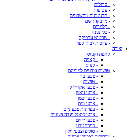
- סרגלים
- עטיפות
- תרגומונים מחשבונים
- מדבקות שם
- קלמרים
- כלי נגינה
- שרטוט וגרפיקה
- ערכות לבתי ספר
יצירה
קאפה וקנווס
- קאפה
- קנווס
טושים וצבעים למיניהם
- צבעי בד
- טושים
- צבעי אקריליק
- צבעי גואש
- צבעי שמן
- צבעי מים
- עפרונות צבעוניים
- צבעי פסטל פנדה ושעווה
- צבעי ידיים
- ספריי צבע
- טוליפ וצבעי חלון
מכחולים ואביזרי צביעה