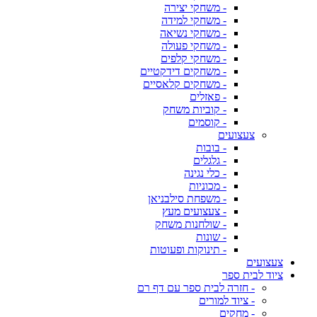
- משחקי יצירה
- משחקי למידה
- משחקי נשיאה
- משחקי פעולה
- משחקי קלפים
- משחקים דידקטיים
- משחקים קלאסיים
- פאזלים
- קוביות משחק
- קוסמים
צעצועים
- בובות
- גלגלים
- כלי נגינה
- מכוניות
- משפחת סילבניאן
- צעצועים מעץ
- שולחנות משחק
- שונות
- תינוקות ופעוטות
צעצועים
ציוד לבית ספר
- חזרה לבית ספר עם דף רם
- ציוד למורים
- מחקים