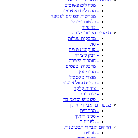
- מכחולים פשוטים
- מכחולים מקצועיים
- מברשות וספוגים לצביעה
- פלטות ומיכלים
- כני ציור
חומרים ואביזרי יצירה
- מדבקות עגולות
- סול
- קעקועי נצנצים
- דבק ליצירה
- חומרים ליצירה
- מדבקות וטפטים
- מוצרי עץ
- מוצרי טקסטיל
- פסיפס וחול צבעוני
- צורות קלקר
- שבלונות
- סלוטייפ וסרטי בד
מספריים ואביזרי חיתוך
- מספריים
- סכיני חיתוך
- גליוטינות
חרוזים ואביזרי תכשיטנות
- חרוזים