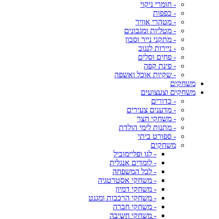
- חומרי ניקוי
- כפפות
- מטהרי אוויר
- מטליות ומגבונים
- מתקני נייר וסבון
- ניירות לנגוב
- פחים וסלים
- פינת קפה
- שקיות אוכל ואשפה
משחקים
משחקים וצעצועים
- כדורים
- מדענים צעירים
- משחקי חצר
- מתנות לימי הולדת
- ספורט ביתי
משחקים
- לגו ופליימוביל
- לומדים אנגלית
- לכל המשפחה
- משחקי אסטרטגיה
- משחקי דמיון
- משחקי הרכבות ומגנט
- משחקי חברה
- משחקי חשיבה