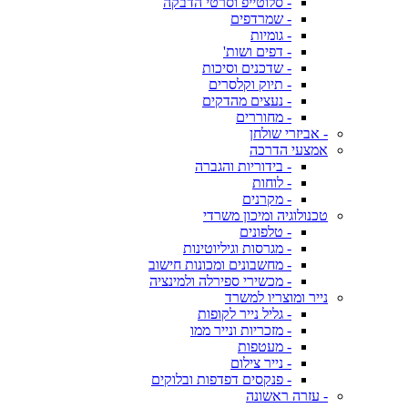
- סלוטייפ וסרטי הדבקה
- שמרדפים
- גומיות
- דפים ושות'
- שדכנים וסיכות
- תיוק וקלסרים
- נעצים מהדקים
- מחוררים
- אביזרי שולחן
אמצעי הדרכה
- בידוריות והגברה
- לוחות
- מקרנים
טכנולוגיה ומיכון משרדי
- טלפונים
- מגרסות וגיליוטינות
- מחשבונים ומכונות חישוב
- מכשירי ספירלה ולמינציה
נייר ומוצריו למשרד
- גליל נייר לקופות
- מזכריות ונייר ממו
- מעטפות
- נייר צילום
- פנקסים דפדפות ובלוקים
- עזרה ראשונה