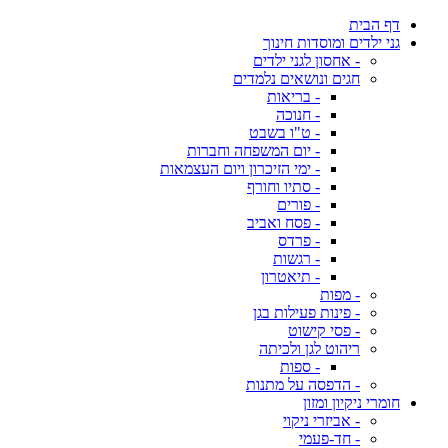
דף הבית
גני ילדים ומוסדות חינוך
- אחסון לגני ילדים
חגים ונושאים נלמדים
- בריאות
- חנוכה
- ט"ו בשבט
- יום המשפחה וחברות
- ימי הזיכרון ויום העצמאות
- סתיו וחורף
- פורים
- פסח ואביב
- פרדס
- רגשות
- תיאטרון
- מפות
- פינות פעילות בגן
- פסי קישוט
ריהוט לגן ולכיתה
- ספות
- הדפסה על מתנות
חומרי ניקיון ומזון
- אביזרי ניקוי
- חד-פעמי