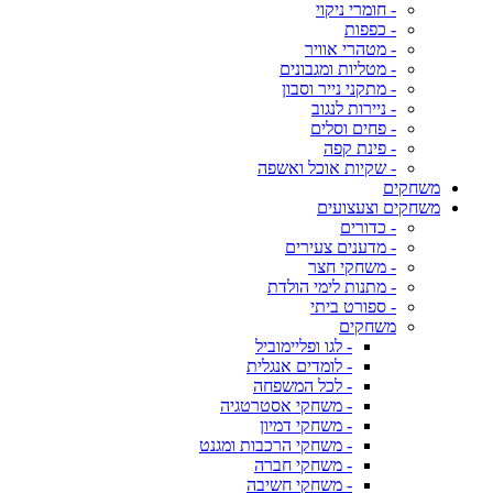
- חומרי ניקוי
- כפפות
- מטהרי אוויר
- מטליות ומגבונים
- מתקני נייר וסבון
- ניירות לנגוב
- פחים וסלים
- פינת קפה
- שקיות אוכל ואשפה
משחקים
משחקים וצעצועים
- כדורים
- מדענים צעירים
- משחקי חצר
- מתנות לימי הולדת
- ספורט ביתי
משחקים
- לגו ופליימוביל
- לומדים אנגלית
- לכל המשפחה
- משחקי אסטרטגיה
- משחקי דמיון
- משחקי הרכבות ומגנט
- משחקי חברה
- משחקי חשיבה