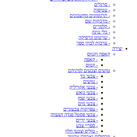
- סרגלים
- עטיפות
- תרגומונים מחשבונים
- מדבקות שם
- קלמרים
- כלי נגינה
- שרטוט וגרפיקה
- ערכות לבתי ספר
יצירה
קאפה וקנווס
- קאפה
- קנווס
טושים וצבעים למיניהם
- צבעי בד
- טושים
- צבעי אקריליק
- צבעי גואש
- צבעי שמן
- צבעי מים
- עפרונות צבעוניים
- צבעי פסטל פנדה ושעווה
- צבעי ידיים
- ספריי צבע
- טוליפ וצבעי חלון
מכחולים ואביזרי צביעה