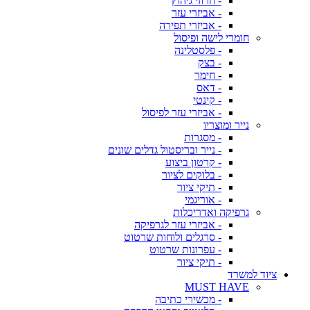
- חרוזי גיהוץ
- אביזרי עזר
- אביזרי תפירה
חומרי לישה ופיסול
- פלסטלינה
- בצק
- חימר
- דאס
- קינטי
- אביזרי עזר לפיסול
נייר ומוצריו
- מסגרות
- נייר ובריסטול גדלים שונים
- קרטון ביצוע
- בלוקים לציור
- תיקי ציור
- אוריגמי
גרפיקה ואדריכלות
- אביזרי עזר לגרפיקה
- סרגלים ולוחות שרטוט
- עפרונות שרטוט
- תיקי ציור
ציוד למשרד
MUST HAVE
- מכשירי כתיבה