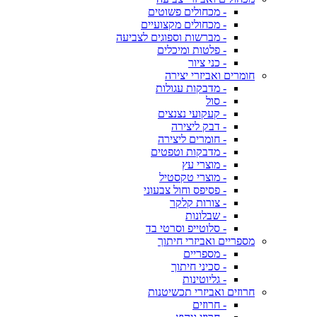
- מכחולים פשוטים
- מכחולים מקצועיים
- מברשות וספוגים לצביעה
- פלטות ומיכלים
- כני ציור
חומרים ואביזרי יצירה
- מדבקות עגולות
- סול
- קעקועי נצנצים
- דבק ליצירה
- חומרים ליצירה
- מדבקות וטפטים
- מוצרי עץ
- מוצרי טקסטיל
- פסיפס וחול צבעוני
- צורות קלקר
- שבלונות
- סלוטייפ וסרטי בד
מספריים ואביזרי חיתוך
- מספריים
- סכיני חיתוך
- גליוטינות
חרוזים ואביזרי תכשיטנות
- חרוזים