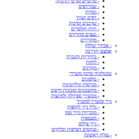
- סלוטייפ וסרטי הדבקה
- שמרדפים
- גומיות
- דפים ושות'
- שדכנים וסיכות
- תיוק וקלסרים
- נעצים מהדקים
- מחוררים
- אביזרי שולחן
אמצעי הדרכה
- בידוריות והגברה
- לוחות
- מקרנים
טכנולוגיה ומיכון משרדי
- טלפונים
- מגרסות וגיליוטינות
- מחשבונים ומכונות חישוב
- מכשירי ספירלה ולמינציה
נייר ומוצריו למשרד
- גליל נייר לקופות
- מזכריות ונייר ממו
- מעטפות
- נייר צילום
- פנקסים דפדפות ובלוקים
- עזרה ראשונה