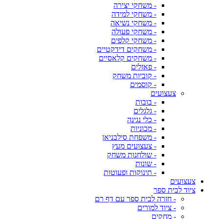
- משחקי יצירה
- משחקי למידה
- משחקי נשיאה
- משחקי פעולה
- משחקי קלפים
- משחקים דידקטיים
- משחקים קלאסיים
- פאזלים
- קוביות משחק
- קוסמים
צעצועים
- בובות
- גלגלים
- כלי נגינה
- מכוניות
- משפחת סילבניאן
- צעצועים מעץ
- שולחנות משחק
- שונות
- תינוקות ופעוטות
צעצועים
ציוד לבית ספר
- חזרה לבית ספר עם דף רם
- ציוד למורים
- מחקים