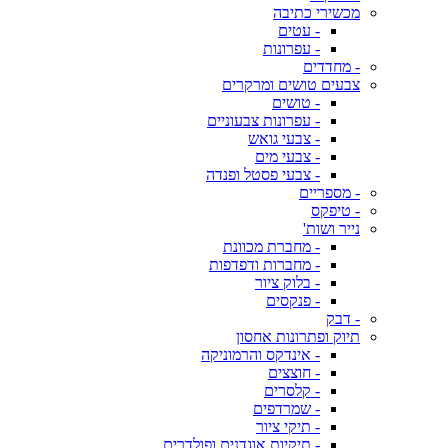
מכשירי כתיבה
- עטים
- עפרונות
- מחדדים
צבעים טושים ומרקרים
- טושים
- עפרונות צבעוניים
- צבעי גואש
- צבעי מים
- צבעי פסטל ופנדה
- מספריים
- טיפקס
נייר ושות'
- מחברת מכוונת
- מחברות ודפדפות
- בלוק ציור
- פנקסים
- דבק
תיוק ופתרונות אחסון
- אינדקס והרמוניקה
- חוצצים
- קלסרים
- שמרדפים
- תיקי ציור
- תיקיות אוגדנים ופולדרים