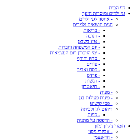
דף הבית
גני ילדים ומוסדות חינוך
- אחסון לגני ילדים
חגים ונושאים נלמדים
- בריאות
- חנוכה
- ט"ו בשבט
- יום המשפחה וחברות
- ימי הזיכרון ויום העצמאות
- סתיו וחורף
- פורים
- פסח ואביב
- פרדס
- רגשות
- תיאטרון
- מפות
- פינות פעילות בגן
- פסי קישוט
ריהוט לגן ולכיתה
- ספות
- הדפסה על מתנות
חומרי ניקיון ומזון
- אביזרי ניקוי
- חד-פעמי