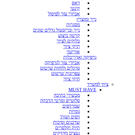
דאס
קינטי
אביזרי עזר לפיסול
נייר ומוצריו
מסגרות
נייר ובריסטול גדלים שונים
קרטון ביצוע
בלוקים לציור
תיקי ציור
אוריגמי
גרפיקה ואדריכלות
אביזרי עזר לגרפיקה
סרגלים ולוחות שרטוט
עפרונות שרטוט
תיקי ציור
ציוד למשרד
MUST HAVE
מכשירי כתיבה
סלוטייפ וסרטי הדבקה
שמרדפים
גומיות
דפים ושות'
שדכנים וסיכות
תיוק וקלסרים
נעצים מהדקים