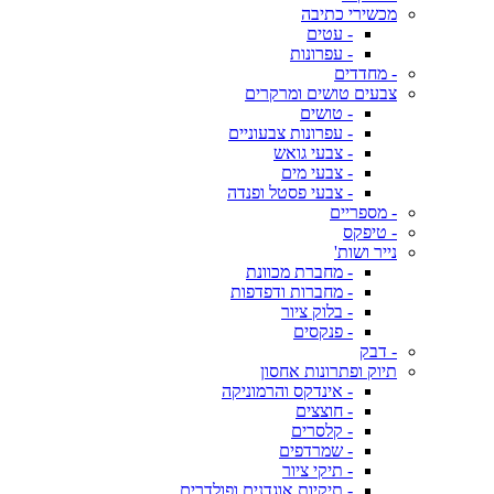
מכשירי כתיבה
- עטים
- עפרונות
- מחדדים
צבעים טושים ומרקרים
- טושים
- עפרונות צבעוניים
- צבעי גואש
- צבעי מים
- צבעי פסטל ופנדה
- מספריים
- טיפקס
נייר ושות'
- מחברת מכוונת
- מחברות ודפדפות
- בלוק ציור
- פנקסים
- דבק
תיוק ופתרונות אחסון
- אינדקס והרמוניקה
- חוצצים
- קלסרים
- שמרדפים
- תיקי ציור
- תיקיות אוגדנים ופולדרים