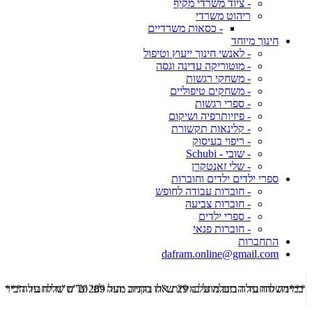
- ציוד משרדי מקיף
ריהוט משרדי
- כסאות משרדיים
חינוך מיוחד
- לאנשי חינוך ייעוץ וטיפול
- מוטוריקה עדינה וגסה
- משחקי רגשות
- משחקים טיפוליים
- ספרי רגשות
- פיזיותרפיה ושיקום
- קלינאות תקשורת
- ריפוי בעיסוק
- שובי - Schubi
- שלי זאנטקרן
ספרי ילדים ילדים וחוברות
- חוברות עבודה לחופש
- חוברות צביעה
- ספרי ילדים
- חוברות פנאי
התחברות
dafram.online@gmail.com
***משלוח עד הבית מוזל ב- 29 ש"ח בקניה מעל 289 ש"ח שליח עד הבית ***
***מש