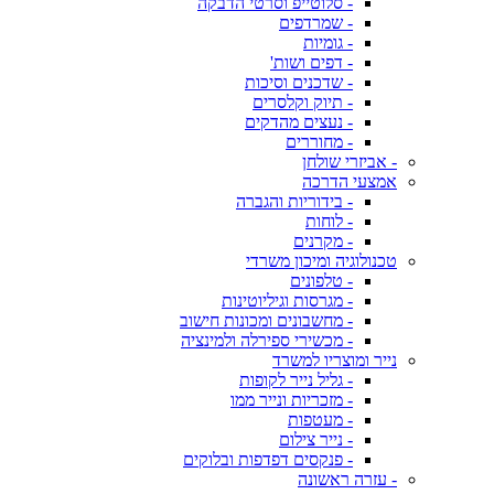
- סלוטייפ וסרטי הדבקה
- שמרדפים
- גומיות
- דפים ושות'
- שדכנים וסיכות
- תיוק וקלסרים
- נעצים מהדקים
- מחוררים
- אביזרי שולחן
אמצעי הדרכה
- בידוריות והגברה
- לוחות
- מקרנים
טכנולוגיה ומיכון משרדי
- טלפונים
- מגרסות וגיליוטינות
- מחשבונים ומכונות חישוב
- מכשירי ספירלה ולמינציה
נייר ומוצריו למשרד
- גליל נייר לקופות
- מזכריות ונייר ממו
- מעטפות
- נייר צילום
- פנקסים דפדפות ובלוקים
- עזרה ראשונה