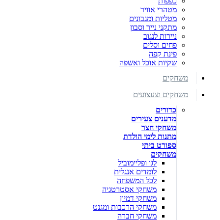
כפפות
מטהרי אוויר
מטליות ומגבונים
מתקני נייר וסבון
ניירות לנגוב
פחים וסלים
פינת קפה
שקיות אוכל ואשפה
משחקים
משחקים וצעצועים
כדורים
מדענים צעירים
משחקי חצר
מתנות לימי הולדת
ספורט ביתי
משחקים
לגו ופליימוביל
לומדים אנגלית
לכל המשפחה
משחקי אסטרטגיה
משחקי דמיון
משחקי הרכבות ומגנט
משחקי חברה