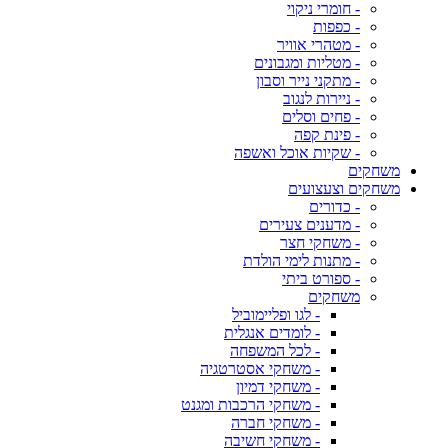
- חומרי ניקוי
- כפפות
- מטהרי אוויר
- מטליות ומגבונים
- מתקני נייר וסבון
- ניירות לנגוב
- פחים וסלים
- פינת קפה
- שקיות אוכל ואשפה
משחקים
משחקים וצעצועים
- כדורים
- מדענים צעירים
- משחקי חצר
- מתנות לימי הולדת
- ספורט ביתי
משחקים
- לגו ופליימוביל
- לומדים אנגלית
- לכל המשפחה
- משחקי אסטרטגיה
- משחקי דמיון
- משחקי הרכבות ומגנט
- משחקי חברה
- משחקי חשיבה