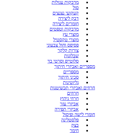
מדבקות עגולות
סול
קעקועי נצנצים
דבק ליצירה
חומרים ליצירה
מדבקות וטפטים
מוצרי עץ
מוצרי טקסטיל
פסיפס וחול צבעוני
צורות קלקר
שבלונות
סלוטייפ וסרטי בד
מספריים ואביזרי חיתוך
מספריים
סכיני חיתוך
גליוטינות
חרוזים ואביזרי תכשיטנות
חרוזים
חרוזי גיהוץ
אביזרי עזר
אביזרי תפירה
חומרי לישה ופיסול
פלסטלינה
בצק
חימר