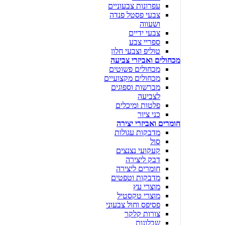
עפרונות צבעוניים
צבעי פסטל פנדה
ושעווה
צבעי ידיים
ספריי צבע
טוליפ וצבעי חלון
מכחולים ואביזרי צביעה
מכחולים פשוטים
מכחולים מקצועיים
מברשות וספוגים
לצביעה
פלטות ומיכלים
כני ציור
חומרים ואביזרי יצירה
מדבקות עגולות
סול
קעקועי נצנצים
דבק ליצירה
חומרים ליצירה
מדבקות וטפטים
מוצרי עץ
מוצרי טקסטיל
פסיפס וחול צבעוני
צורות קלקר
שבלונות