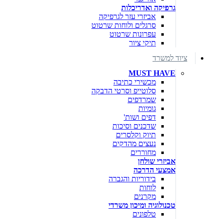
גרפיקה ואדריכלות
אביזרי עזר לגרפיקה
סרגלים ולוחות שרטוט
עפרונות שרטוט
תיקי ציור
ציוד למשרד
MUST HAVE
מכשירי כתיבה
סלוטייפ וסרטי הדבקה
שמרדפים
גומיות
דפים ושות'
שדכנים וסיכות
תיוק וקלסרים
נעצים מהדקים
מחוררים
אביזרי שולחן
אמצעי הדרכה
בידוריות והגברה
לוחות
מקרנים
טכנולוגיה ומיכון משרדי
טלפונים