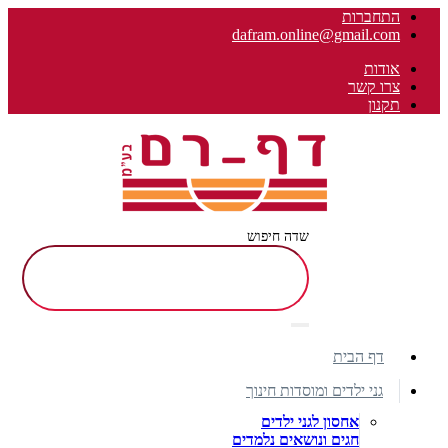
התחברות
dafram.online@gmail.com
אודות
צרו קשר
תקנון
שדה חיפוש
דף הבית
גני ילדים ומוסדות חינוך
אחסון לגני ילדים
חגים ונושאים נלמדים