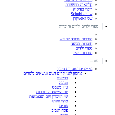
קלינאות תקשורת
ריפוי בעיסוק
שובי - Schubi
שלי זאנטקרן
ספרי ילדים ילדים וחוברות
חוברות עבודה לחופש
חוברות צביעה
ספרי ילדים
חוברות פנאי
עוד...
גני ילדים ומוסדות חינוך
אחסון לגני ילדים
חגים ונושאים נלמדים
בריאות
חנוכה
ט"ו בשבט
יום המשפחה וחברות
ימי הזיכרון ויום העצמאות
סתיו וחורף
פורים
פסח ואביב
פרדס