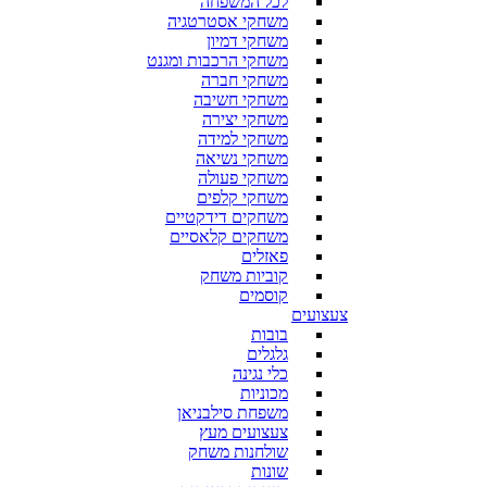
לכל המשפחה
משחקי אסטרטגיה
משחקי דמיון
משחקי הרכבות ומגנט
משחקי חברה
משחקי חשיבה
משחקי יצירה
משחקי למידה
משחקי נשיאה
משחקי פעולה
משחקי קלפים
משחקים דידקטיים
משחקים קלאסיים
פאזלים
קוביות משחק
קוסמים
צעצועים
בובות
גלגלים
כלי נגינה
מכוניות
משפחת סילבניאן
צעצועים מעץ
שולחנות משחק
שונות