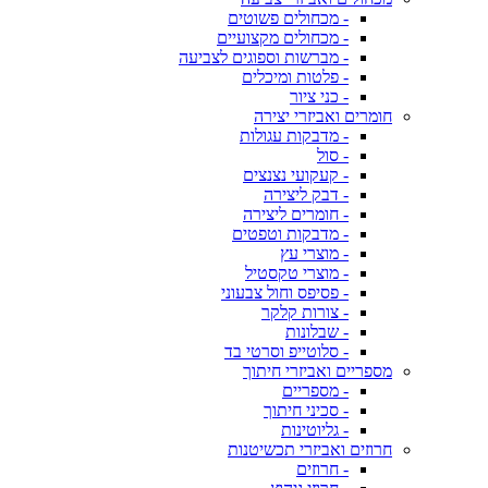
- מכחולים פשוטים
- מכחולים מקצועיים
- מברשות וספוגים לצביעה
- פלטות ומיכלים
- כני ציור
חומרים ואביזרי יצירה
- מדבקות עגולות
- סול
- קעקועי נצנצים
- דבק ליצירה
- חומרים ליצירה
- מדבקות וטפטים
- מוצרי עץ
- מוצרי טקסטיל
- פסיפס וחול צבעוני
- צורות קלקר
- שבלונות
- סלוטייפ וסרטי בד
מספריים ואביזרי חיתוך
- מספריים
- סכיני חיתוך
- גליוטינות
חרוזים ואביזרי תכשיטנות
- חרוזים