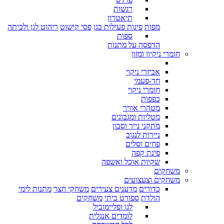
רגשות
תיאטרון
מפות
פינות פעילות בגן
פסי קישוט
ריהוט לגן ולכיתה
ספות
הדפסה על מתנות
חומרי ניקיון ומזון
אביזרי ניקוי
חד-פעמי
חומרי ניקוי
כפפות
מטהרי אוויר
מטליות ומגבונים
מתקני נייר וסבון
ניירות לנגוב
פחים וסלים
פינת קפה
שקיות אוכל ואשפה
משחקים
משחקים וצעצועים
כדורים
מדענים צעירים
משחקי חצר
מתנות לימי
הולדת
ספורט ביתי
משחקים
לגו ופליימוביל
לומדים אנגלית