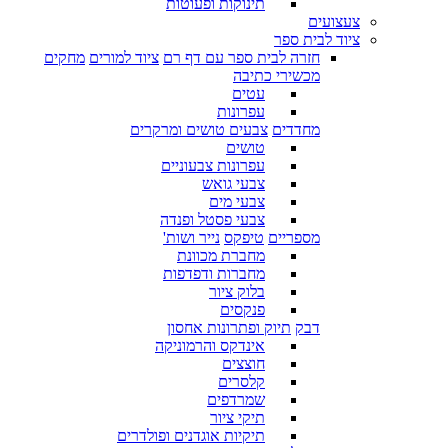
תינוקות ופעוטות
צעצועים
ציוד לבית ספר
חזרה לבית ספר עם דף רם
ציוד למורים
מחקים
מכשירי כתיבה
עטים
עפרונות
מחדדים
צבעים טושים ומרקרים
טושים
עפרונות צבעוניים
צבעי גואש
צבעי מים
צבעי פסטל ופנדה
מספריים
טיפקס
נייר ושות'
מחברת מכוונת
מחברות ודפדפות
בלוק ציור
פנקסים
דבק
תיוק ופתרונות אחסון
אינדקס והרמוניקה
חוצצים
קלסרים
שמרדפים
תיקי ציור
תיקיות אוגדנים ופולדרים