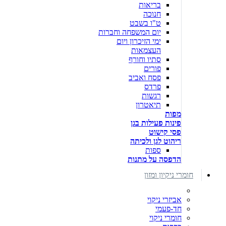
בריאות
חנוכה
ט"ו בשבט
יום המשפחה וחברות
ימי הזיכרון ויום
העצמאות
סתיו וחורף
פורים
פסח ואביב
פרדס
רגשות
תיאטרון
מפות
פינות פעילות בגן
פסי קישוט
ריהוט לגן ולכיתה
ספות
הדפסה על מתנות
חומרי ניקיון ומזון
אביזרי ניקוי
חד-פעמי
חומרי ניקוי