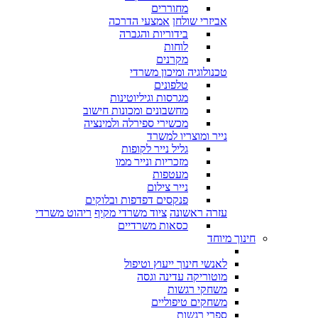
מחוררים
אביזרי שולחן
אמצעי הדרכה
בידוריות והגברה
לוחות
מקרנים
טכנולוגיה ומיכון משרדי
טלפונים
מגרסות וגיליוטינות
מחשבונים ומכונות חישוב
מכשירי ספירלה ולמינציה
נייר ומוצריו למשרד
גליל נייר לקופות
מזכריות ונייר ממו
מעטפות
נייר צילום
פנקסים דפדפות ובלוקים
עזרה ראשונה
ציוד משרדי מקיף
ריהוט משרדי
כסאות משרדיים
חינוך מיוחד
לאנשי חינוך ייעוץ וטיפול
מוטוריקה עדינה וגסה
משחקי רגשות
משחקים טיפוליים
ספרי רגשות