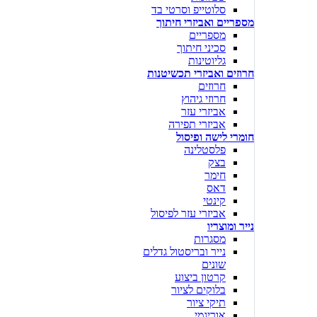
סלוטייפ וסרטי בד
מספריים ואביזרי חיתוך
מספריים
סכיני חיתוך
גליוטינות
חרוזים ואביזרי תכשיטנות
חרוזים
חרוזי גיהוץ
אביזרי עזר
אביזרי תפירה
חומרי לישה ופיסול
פלסטלינה
בצק
חימר
דאס
קינטי
אביזרי עזר לפיסול
נייר ומוצריו
מסגרות
נייר ובריסטול גדלים
שונים
קרטון ביצוע
בלוקים לציור
תיקי ציור
אוריגמי