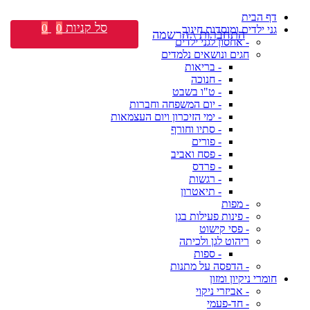
דף הבית
סל קניות
0
0
גני ילדים ומוסדות חינוך
התחברות \ הרשמה
- אחסון לגני ילדים
חגים ונושאים נלמדים
- בריאות
- חנוכה
- ט"ו בשבט
- יום המשפחה וחברות
- ימי הזיכרון ויום העצמאות
- סתיו וחורף
- פורים
- פסח ואביב
- פרדס
- רגשות
- תיאטרון
- מפות
- פינות פעילות בגן
- פסי קישוט
ריהוט לגן ולכיתה
- ספות
- הדפסה על מתנות
חומרי ניקיון ומזון
- אביזרי ניקוי
- חד-פעמי