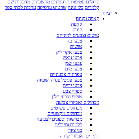
סרגלים
עטיפות
תרגומונים מחשבונים
מדבקות שם
קלמרים
כלי נגינה
שרטוט וגרפיקה
ערכות לבתי ספר
יצירה
קאפה וקנווס
קאפה
קנווס
טושים וצבעים למיניהם
צבעי בד
טושים
צבעי אקריליק
צבעי גואש
צבעי שמן
צבעי מים
עפרונות צבעוניים
צבעי פסטל פנדה ושעווה
צבעי ידיים
ספריי צבע
טוליפ וצבעי חלון
מכחולים ואביזרי צביעה
מכחולים פשוטים
מכחולים מקצועיים
מברשות וספוגים לצביעה
פלטות ומיכלים
כני ציור
חומרים ואביזרי יצירה