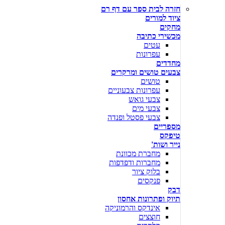
חזרה לבית ספר עם דף רם
ציוד למורים
מחקים
מכשירי כתיבה
עטים
עפרונות
מחדדים
צבעים טושים ומרקרים
טושים
עפרונות צבעוניים
צבעי גואש
צבעי מים
צבעי פסטל ופנדה
מספריים
טיפקס
נייר ושות'
מחברת מכוונת
מחברות ודפדפות
בלוק ציור
פנקסים
דבק
תיוק ופתרונות אחסון
אינדקס והרמוניקה
חוצצים