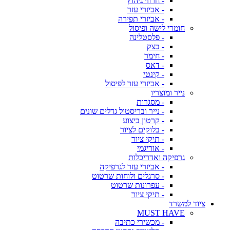
- חרוזי גיהוץ
- אביזרי עזר
- אביזרי תפירה
חומרי לישה ופיסול
- פלסטלינה
- בצק
- חימר
- דאס
- קינטי
- אביזרי עזר לפיסול
נייר ומוצריו
- מסגרות
- נייר ובריסטול גדלים שונים
- קרטון ביצוע
- בלוקים לציור
- תיקי ציור
- אוריגמי
גרפיקה ואדריכלות
- אביזרי עזר לגרפיקה
- סרגלים ולוחות שרטוט
- עפרונות שרטוט
- תיקי ציור
ציוד למשרד
MUST HAVE
- מכשירי כתיבה