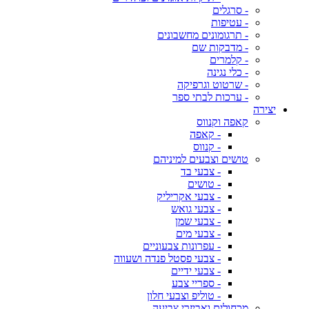
- סרגלים
- עטיפות
- תרגומונים מחשבונים
- מדבקות שם
- קלמרים
- כלי נגינה
- שרטוט וגרפיקה
- ערכות לבתי ספר
יצירה
קאפה וקנווס
- קאפה
- קנווס
טושים וצבעים למיניהם
- צבעי בד
- טושים
- צבעי אקריליק
- צבעי גואש
- צבעי שמן
- צבעי מים
- עפרונות צבעוניים
- צבעי פסטל פנדה ושעווה
- צבעי ידיים
- ספריי צבע
- טוליפ וצבעי חלון
מכחולים ואביזרי צביעה