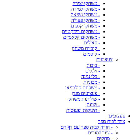
- משחקי יצירה
- משחקי למידה
- משחקי נשיאה
- משחקי פעולה
- משחקי קלפים
- משחקים דידקטיים
- משחקים קלאסיים
- פאזלים
- קוביות משחק
- קוסמים
צעצועים
- בובות
- גלגלים
- כלי נגינה
- מכוניות
- משפחת סילבניאן
- צעצועים מעץ
- שולחנות משחק
- שונות
- תינוקות ופעוטות
צעצועים
ציוד לבית ספר
- חזרה לבית ספר עם דף רם
- ציוד למורים
- מחקים