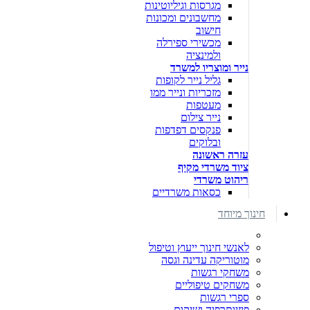
מגרסות וגיליוטינות
מחשבונים ומכונות
חישוב
מכשירי ספירלה
ולמינציה
נייר ומוצריו למשרד
גליל נייר לקופות
מזכריות ונייר ממו
מעטפות
נייר צילום
פנקסים דפדפות
ובלוקים
עזרה ראשונה
ציוד משרדי מקיף
ריהוט משרדי
כסאות משרדיים
חינוך מיוחד
לאנשי חינוך ייעוץ וטיפול
מוטוריקה עדינה וגסה
משחקי רגשות
משחקים טיפוליים
ספרי רגשות
פיזיותרפיה ושיקום