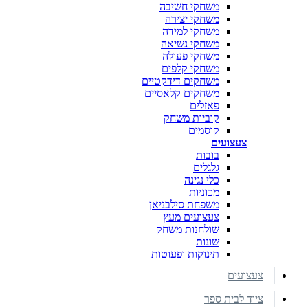
משחקי חשיבה
משחקי יצירה
משחקי למידה
משחקי נשיאה
משחקי פעולה
משחקי קלפים
משחקים דידקטיים
משחקים קלאסיים
פאזלים
קוביות משחק
קוסמים
צעצועים
בובות
גלגלים
כלי נגינה
מכוניות
משפחת סילבניאן
צעצועים מעץ
שולחנות משחק
שונות
תינוקות ופעוטות
צעצועים
ציוד לבית ספר