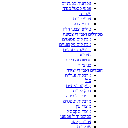
עפרונות צבעוניים
צבעי פסטל פנדה
ושעווה
צבעי ידיים
ספריי צבע
טוליפ וצבעי חלון
מכחולים ואביזרי צביעה
מכחולים פשוטים
מכחולים מקצועיים
מברשות וספוגים
לצביעה
פלטות ומיכלים
כני ציור
חומרים ואביזרי יצירה
מדבקות עגולות
סול
קעקועי נצנצים
דבק ליצירה
חומרים ליצירה
מדבקות וטפטים
מוצרי עץ
מוצרי טקסטיל
פסיפס וחול צבעוני
צורות קלקר
שבלונות