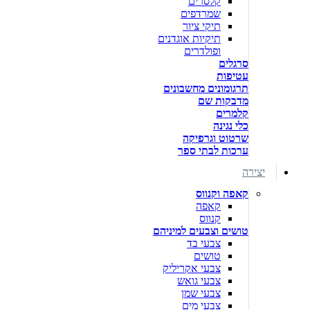
קלסרים
שמרדפים
תיקי ציור
תיקיות אוגדנים
ופולדרים
סרגלים
עטיפות
תרגומונים מחשבונים
מדבקות שם
קלמרים
כלי נגינה
שרטוט וגרפיקה
ערכות לבתי ספר
יצירה
קאפה וקנווס
קאפה
קנווס
טושים וצבעים למיניהם
צבעי בד
טושים
צבעי אקריליק
צבעי גואש
צבעי שמן
צבעי מים