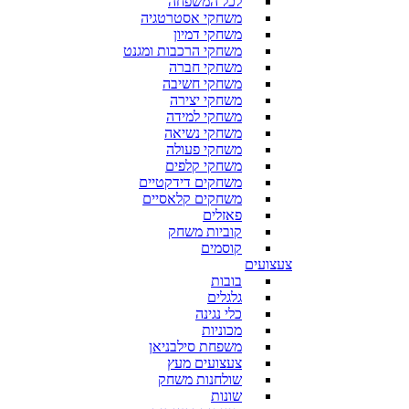
לכל המשפחה
משחקי אסטרטגיה
משחקי דמיון
משחקי הרכבות ומגנט
משחקי חברה
משחקי חשיבה
משחקי יצירה
משחקי למידה
משחקי נשיאה
משחקי פעולה
משחקי קלפים
משחקים דידקטיים
משחקים קלאסיים
פאזלים
קוביות משחק
קוסמים
צעצועים
בובות
גלגלים
כלי נגינה
מכוניות
משפחת סילבניאן
צעצועים מעץ
שולחנות משחק
שונות