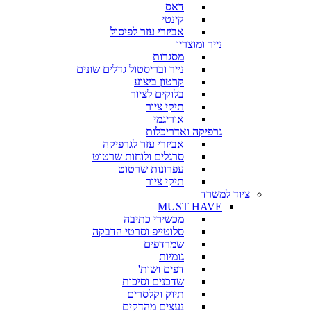
דאס
קינטי
אביזרי עזר לפיסול
נייר ומוצריו
מסגרות
נייר ובריסטול גדלים שונים
קרטון ביצוע
בלוקים לציור
תיקי ציור
אוריגמי
גרפיקה ואדריכלות
אביזרי עזר לגרפיקה
סרגלים ולוחות שרטוט
עפרונות שרטוט
תיקי ציור
ציוד למשרד
MUST HAVE
מכשירי כתיבה
סלוטייפ וסרטי הדבקה
שמרדפים
גומיות
דפים ושות'
שדכנים וסיכות
תיוק וקלסרים
נעצים מהדקים