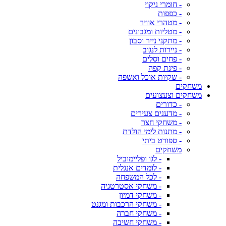
- חומרי ניקוי
- כפפות
- מטהרי אוויר
- מטליות ומגבונים
- מתקני נייר וסבון
- ניירות לנגוב
- פחים וסלים
- פינת קפה
- שקיות אוכל ואשפה
משחקים
משחקים וצעצועים
- כדורים
- מדענים צעירים
- משחקי חצר
- מתנות לימי הולדת
- ספורט ביתי
משחקים
- לגו ופליימוביל
- לומדים אנגלית
- לכל המשפחה
- משחקי אסטרטגיה
- משחקי דמיון
- משחקי הרכבות ומגנט
- משחקי חברה
- משחקי חשיבה