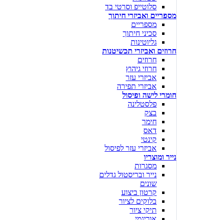
סלוטייפ וסרטי בד
מספריים ואביזרי חיתוך
מספריים
סכיני חיתוך
גליוטינות
חרוזים ואביזרי תכשיטנות
חרוזים
חרוזי גיהוץ
אביזרי עזר
אביזרי תפירה
חומרי לישה ופיסול
פלסטלינה
בצק
חימר
דאס
קינטי
אביזרי עזר לפיסול
נייר ומוצריו
מסגרות
נייר ובריסטול גדלים
שונים
קרטון ביצוע
בלוקים לציור
תיקי ציור
אוריגמי