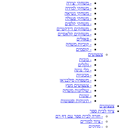
- משחקי יצירה
- משחקי למידה
- משחקי נשיאה
- משחקי פעולה
- משחקי קלפים
- משחקים דידקטיים
- משחקים קלאסיים
- פאזלים
- קוביות משחק
- קוסמים
צעצועים
- בובות
- גלגלים
- כלי נגינה
- מכוניות
- משפחת סילבניאן
- צעצועים מעץ
- שולחנות משחק
- שונות
- תינוקות ופעוטות
צעצועים
ציוד לבית ספר
- חזרה לבית ספר עם דף רם
- ציוד למורים
- מחקים