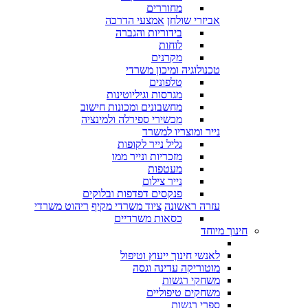
מחוררים
אביזרי שולחן
אמצעי הדרכה
בידוריות והגברה
לוחות
מקרנים
טכנולוגיה ומיכון משרדי
טלפונים
מגרסות וגיליוטינות
מחשבונים ומכונות חישוב
מכשירי ספירלה ולמינציה
נייר ומוצריו למשרד
גליל נייר לקופות
מזכריות ונייר ממו
מעטפות
נייר צילום
פנקסים דפדפות ובלוקים
עזרה ראשונה
ציוד משרדי מקיף
ריהוט משרדי
כסאות משרדיים
חינוך מיוחד
לאנשי חינוך ייעוץ וטיפול
מוטוריקה עדינה וגסה
משחקי רגשות
משחקים טיפוליים
ספרי רגשות