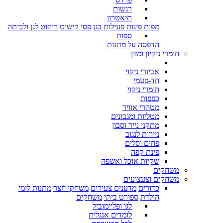
רגשות
תיאטרון
מפות
פינות פעילות בגן
פסי קישוט
ריהוט לגן ולכיתה
ספות
הדפסה על מתנות
חומרי ניקיון ומזון
אביזרי ניקוי
חד-פעמי
חומרי ניקוי
כפפות
מטהרי אוויר
מטליות ומגבונים
מתקני נייר וסבון
ניירות לנגוב
פחים וסלים
פינת קפה
שקיות אוכל ואשפה
משחקים
משחקים וצעצועים
כדורים
מדענים צעירים
משחקי חצר
מתנות לימי
הולדת
ספורט ביתי
משחקים
לגו ופליימוביל
לומדים אנגלית