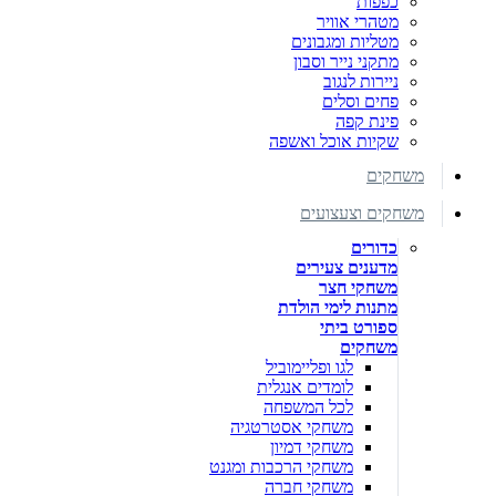
כפפות
מטהרי אוויר
מטליות ומגבונים
מתקני נייר וסבון
ניירות לנגוב
פחים וסלים
פינת קפה
שקיות אוכל ואשפה
משחקים
משחקים וצעצועים
כדורים
מדענים צעירים
משחקי חצר
מתנות לימי הולדת
ספורט ביתי
משחקים
לגו ופליימוביל
לומדים אנגלית
לכל המשפחה
משחקי אסטרטגיה
משחקי דמיון
משחקי הרכבות ומגנט
משחקי חברה