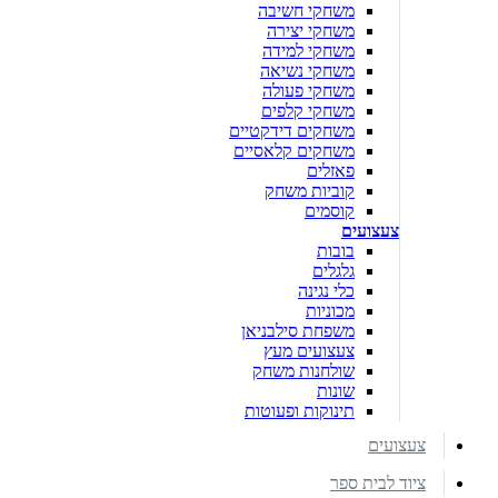
משחקי חשיבה
משחקי יצירה
משחקי למידה
משחקי נשיאה
משחקי פעולה
משחקי קלפים
משחקים דידקטיים
משחקים קלאסיים
פאזלים
קוביות משחק
קוסמים
צעצועים
בובות
גלגלים
כלי נגינה
מכוניות
משפחת סילבניאן
צעצועים מעץ
שולחנות משחק
שונות
תינוקות ופעוטות
צעצועים
ציוד לבית ספר