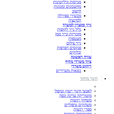
מגרסות וגיליוטינות
מחשבונים ומכונות
חישוב
מכשירי ספירלה
ולמינציה
נייר ומוצריו למשרד
גליל נייר לקופות
מזכריות ונייר ממו
מעטפות
נייר צילום
פנקסים דפדפות
ובלוקים
עזרה ראשונה
ציוד משרדי מקיף
ריהוט משרדי
כסאות משרדיים
חינוך מיוחד
לאנשי חינוך ייעוץ וטיפול
מוטוריקה עדינה וגסה
משחקי רגשות
משחקים טיפוליים
ספרי רגשות
פיזיותרפיה ושיקום