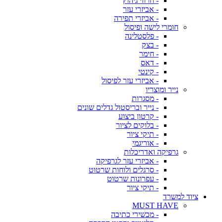
- חרוזי גיהוץ
- אביזרי עזר
- אביזרי תפירה
חומרי לישה ופיסול
- פלסטלינה
- בצק
- חימר
- דאס
- קינטי
- אביזרי עזר לפיסול
נייר ומוצריו
- מסגרות
- נייר ובריסטול גדלים שונים
- קרטון ביצוע
- בלוקים לציור
- תיקי ציור
- אוריגמי
גרפיקה ואדריכלות
- אביזרי עזר לגרפיקה
- סרגלים ולוחות שרטוט
- עפרונות שרטוט
- תיקי ציור
ציוד למשרד
MUST HAVE
- מכשירי כתיבה