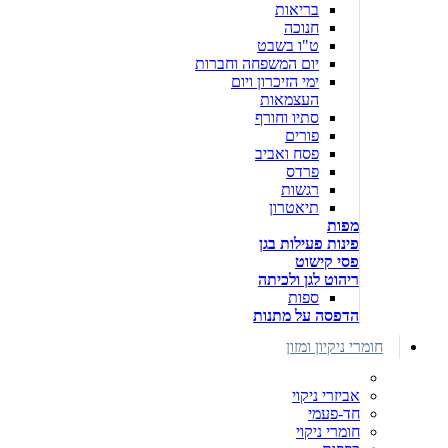
בריאות
חנוכה
ט"ו בשבט
יום המשפחה וחברות
ימי הזיכרון ויום
העצמאות
סתיו וחורף
פורים
פסח ואביב
פרדס
רגשות
תיאטרון
מפות
פינות פעילות בגן
פסי קישוט
ריהוט לגן ולכיתה
ספות
הדפסה על מתנות
חומרי ניקיון ומזון
אביזרי ניקוי
חד-פעמי
חומרי ניקוי