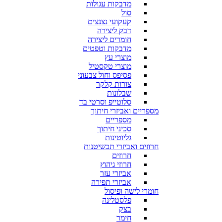
מדבקות עגולות
סול
קעקועי נצנצים
דבק ליצירה
חומרים ליצירה
מדבקות וטפטים
מוצרי עץ
מוצרי טקסטיל
פסיפס וחול צבעוני
צורות קלקר
שבלונות
סלוטייפ וסרטי בד
מספריים ואביזרי חיתוך
מספריים
סכיני חיתוך
גליוטינות
חרוזים ואביזרי תכשיטנות
חרוזים
חרוזי גיהוץ
אביזרי עזר
אביזרי תפירה
חומרי לישה ופיסול
פלסטלינה
בצק
חימר