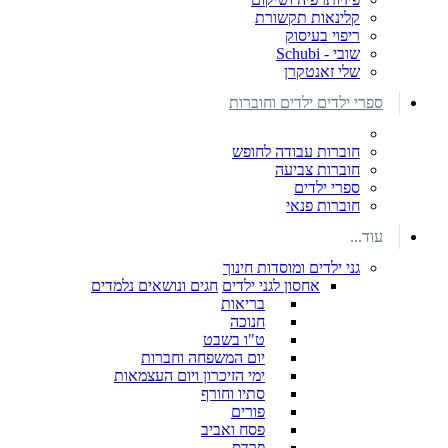
קלינאות תקשורת
ריפוי בעיסוק
שובי - Schubi
שלי זאנטקרן
ספרי ילדים ילדים וחוברות
חוברות עבודה לחופש
חוברות צביעה
ספרי ילדים
חוברות פנאי
עוד...
גני ילדים ומוסדות חינוך
אחסון לגני ילדים
חגים ונושאים נלמדים
בריאות
חנוכה
ט"ו בשבט
יום המשפחה וחברות
ימי הזיכרון ויום העצמאות
סתיו וחורף
פורים
פסח ואביב
פרדס