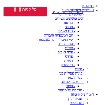
דף הבית
סל קניות
0
0
גני ילדים ומוסדות חינוך
התחברות \ הרשמה
- אחסון לגני ילדים
חגים ונושאים נלמדים
- בריאות
- חנוכה
- ט"ו בשבט
- יום המשפחה וחברות
- ימי הזיכרון ויום העצמאות
- סתיו וחורף
- פורים
- פסח ואביב
- פרדס
- רגשות
- תיאטרון
- מפות
- פינות פעילות בגן
- פסי קישוט
ריהוט לגן ולכיתה
- ספות
- הדפסה על מתנות
חומרי ניקיון ומזון
- אביזרי ניקוי
- חד-פעמי