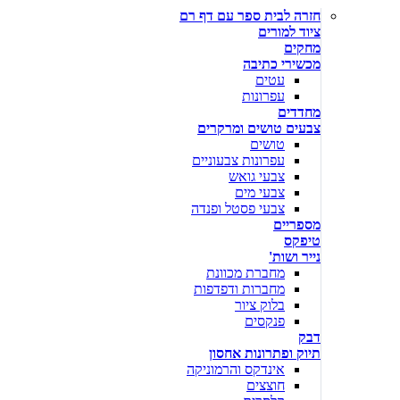
חזרה לבית ספר עם דף רם
ציוד למורים
מחקים
מכשירי כתיבה
עטים
עפרונות
מחדדים
צבעים טושים ומרקרים
טושים
עפרונות צבעוניים
צבעי גואש
צבעי מים
צבעי פסטל ופנדה
מספריים
טיפקס
נייר ושות'
מחברת מכוונת
מחברות ודפדפות
בלוק ציור
פנקסים
דבק
תיוק ופתרונות אחסון
אינדקס והרמוניקה
חוצצים