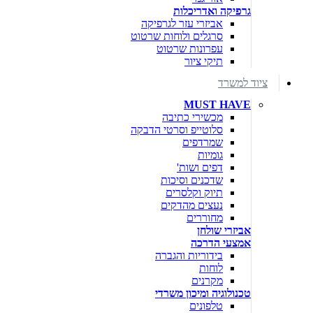
גרפיקה ואדריכלות
אביזרי עזר לגרפיקה
סרגלים ולוחות שרטוט
עפרונות שרטוט
תיקי ציור
ציוד למשרד
MUST HAVE
מכשירי כתיבה
סלוטייפ וסרטי הדבקה
שמרדפים
גומיות
דפים ושות'
שדכנים וסיכות
תיוק וקלסרים
נעצים מהדקים
מחוררים
אביזרי שולחן
אמצעי הדרכה
בידוריות והגברה
לוחות
מקרנים
טכנולוגיה ומיכון משרדי
טלפונים