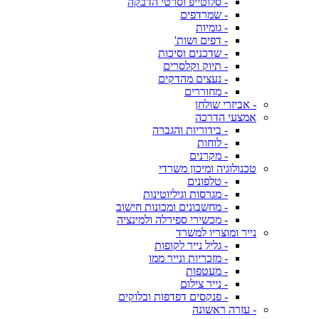
- סלוטייפ וסרטי הדבקה
- שמרדפים
- גומיות
- דפים ושות'
- שדכנים וסיכות
- תיוק וקלסרים
- נעצים מהדקים
- מחוררים
- אביזרי שולחן
אמצעי הדרכה
- בידוריות והגברה
- לוחות
- מקרנים
טכנולוגיה ומיכון משרדי
- טלפונים
- מגרסות וגיליוטינות
- מחשבונים ומכונות חישוב
- מכשירי ספירלה ולמינציה
נייר ומוצריו למשרד
- גליל נייר לקופות
- מזכריות ונייר ממו
- מעטפות
- נייר צילום
- פנקסים דפדפות ובלוקים
- עזרה ראשונה