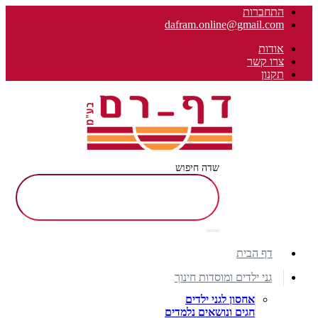
התחברות
dafram.online@gmail.com
אודות
צרו קשר
תקנון
שדה חיפוש
דף הבית
גני ילדים ומוסדות חינוך
אחסון לגני ילדים
חגים ונושאים נלמדים