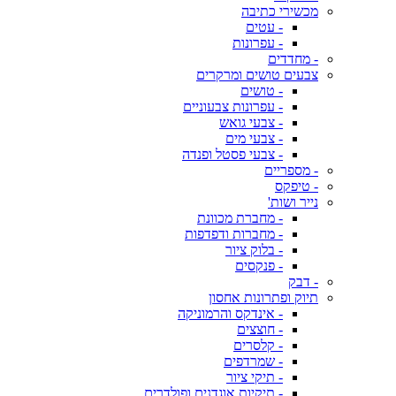
מכשירי כתיבה
- עטים
- עפרונות
- מחדדים
צבעים טושים ומרקרים
- טושים
- עפרונות צבעוניים
- צבעי גואש
- צבעי מים
- צבעי פסטל ופנדה
- מספריים
- טיפקס
נייר ושות'
- מחברת מכוונת
- מחברות ודפדפות
- בלוק ציור
- פנקסים
- דבק
תיוק ופתרונות אחסון
- אינדקס והרמוניקה
- חוצצים
- קלסרים
- שמרדפים
- תיקי ציור
- תיקיות אוגדנים ופולדרים