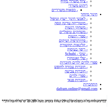
- ציוד משרדי מקיף
ריהוט משרדי
- כסאות משרדיים
חינוך מיוחד
- לאנשי חינוך ייעוץ וטיפול
- מוטוריקה עדינה וגסה
- משחקי רגשות
- משחקים טיפוליים
- ספרי רגשות
- פיזיותרפיה ושיקום
- קלינאות תקשורת
- ריפוי בעיסוק
- שובי - Schubi
- שלי זאנטקרן
ספרי ילדים ילדים וחוברות
- חוברות עבודה לחופש
- חוברות צביעה
- ספרי ילדים
- חוברות פנאי
התחברות
dafram.online@gmail.com
***משלוח עד הבית מוזל ב- 29 ש"ח בקניה מעל 289 ש"ח שליח עד הבית ***
***מש