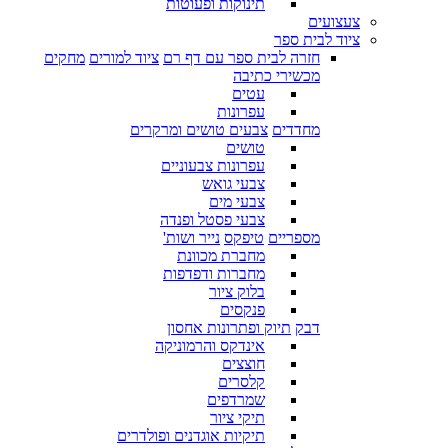
תינוקות ופעוטות
צעצועים
ציוד לבית ספר
חזרה לבית ספר עם דף רם
ציוד למורים
מחקים
מכשירי כתיבה
עטים
עפרונות
מחדדים
צבעים טושים ומרקרים
טושים
עפרונות צבעוניים
צבעי גואש
צבעי מים
צבעי פסטל ופנדה
מספריים
טיפקס
נייר ושות'
מחברת מכוונת
מחברות ודפדפות
בלוק ציור
פנקסים
דבק
תיוק ופתרונות אחסון
אינדקס והרמוניקה
חוצצים
קלסרים
שמרדפים
תיקי ציור
תיקיות אוגדנים ופולדרים