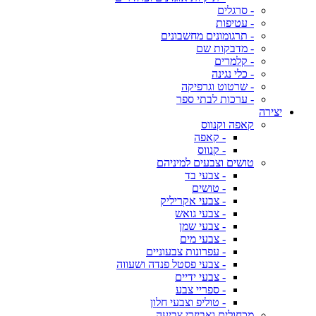
- סרגלים
- עטיפות
- תרגומונים מחשבונים
- מדבקות שם
- קלמרים
- כלי נגינה
- שרטוט וגרפיקה
- ערכות לבתי ספר
יצירה
קאפה וקנווס
- קאפה
- קנווס
טושים וצבעים למיניהם
- צבעי בד
- טושים
- צבעי אקריליק
- צבעי גואש
- צבעי שמן
- צבעי מים
- עפרונות צבעוניים
- צבעי פסטל פנדה ושעווה
- צבעי ידיים
- ספריי צבע
- טוליפ וצבעי חלון
מכחולים ואביזרי צביעה