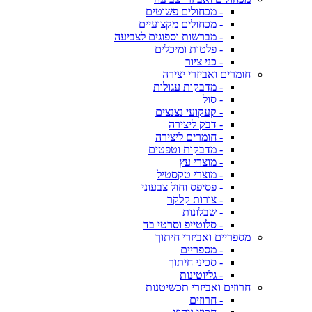
- מכחולים פשוטים
- מכחולים מקצועיים
- מברשות וספוגים לצביעה
- פלטות ומיכלים
- כני ציור
חומרים ואביזרי יצירה
- מדבקות עגולות
- סול
- קעקועי נצנצים
- דבק ליצירה
- חומרים ליצירה
- מדבקות וטפטים
- מוצרי עץ
- מוצרי טקסטיל
- פסיפס וחול צבעוני
- צורות קלקר
- שבלונות
- סלוטייפ וסרטי בד
מספריים ואביזרי חיתוך
- מספריים
- סכיני חיתוך
- גליוטינות
חרוזים ואביזרי תכשיטנות
- חרוזים