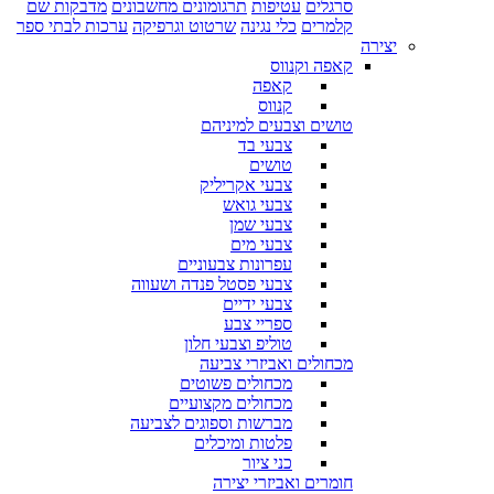
סרגלים
עטיפות
תרגומונים מחשבונים
מדבקות שם
קלמרים
כלי נגינה
שרטוט וגרפיקה
ערכות לבתי ספר
יצירה
קאפה וקנווס
קאפה
קנווס
טושים וצבעים למיניהם
צבעי בד
טושים
צבעי אקריליק
צבעי גואש
צבעי שמן
צבעי מים
עפרונות צבעוניים
צבעי פסטל פנדה ושעווה
צבעי ידיים
ספריי צבע
טוליפ וצבעי חלון
מכחולים ואביזרי צביעה
מכחולים פשוטים
מכחולים מקצועיים
מברשות וספוגים לצביעה
פלטות ומיכלים
כני ציור
חומרים ואביזרי יצירה