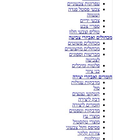
עפרונות צבעוניים
צבעי פסטל פנדה
ושעווה
צבעי ידיים
ספריי צבע
טוליפ וצבעי חלון
מכחולים ואביזרי צביעה
מכחולים פשוטים
מכחולים מקצועיים
מברשות וספוגים
לצביעה
פלטות ומיכלים
כני ציור
חומרים ואביזרי יצירה
מדבקות עגולות
סול
קעקועי נצנצים
דבק ליצירה
חומרים ליצירה
מדבקות וטפטים
מוצרי עץ
מוצרי טקסטיל
פסיפס וחול צבעוני
צורות קלקר
שבלונות