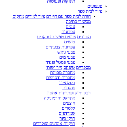
תינוקות ופעוטות
צעצועים
ציוד לבית ספר
חזרה לבית ספר עם דף רם
ציוד למורים
מחקים
מכשירי כתיבה
עטים
עפרונות
מחדדים
צבעים טושים ומרקרים
טושים
עפרונות צבעוניים
צבעי גואש
צבעי מים
צבעי פסטל ופנדה
מספריים
טיפקס
נייר ושות'
מחברת מכוונת
מחברות ודפדפות
בלוק ציור
פנקסים
דבק
תיוק ופתרונות אחסון
אינדקס והרמוניקה
חוצצים
קלסרים
שמרדפים
תיקי ציור
תיקיות אוגדנים ופולדרים