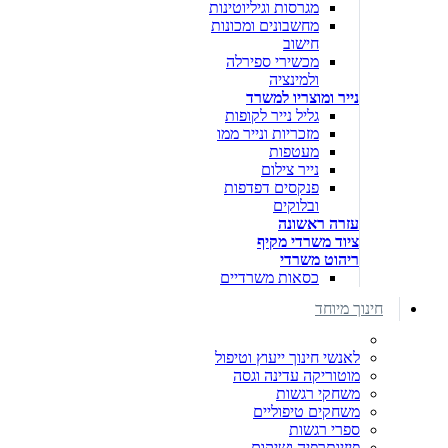
מגרסות וגיליוטינות
מחשבונים ומכונות
חישוב
מכשירי ספירלה
ולמינציה
נייר ומוצריו למשרד
גליל נייר לקופות
מזכריות ונייר ממו
מעטפות
נייר צילום
פנקסים דפדפות
ובלוקים
עזרה ראשונה
ציוד משרדי מקיף
ריהוט משרדי
כסאות משרדיים
חינוך מיוחד
לאנשי חינוך ייעוץ וטיפול
מוטוריקה עדינה וגסה
משחקי רגשות
משחקים טיפוליים
ספרי רגשות
פיזיותרפיה ושיקום