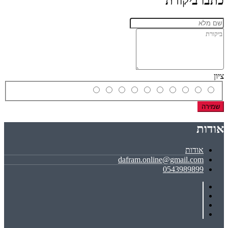
כתבו ביקורת
ציון
שמירה
אודות
אודות
dafram.online@gmail.com
0543989899