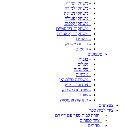
- משחקי יצירה
- משחקי למידה
- משחקי נשיאה
- משחקי פעולה
- משחקי קלפים
- משחקים דידקטיים
- משחקים קלאסיים
- פאזלים
- קוביות משחק
- קוסמים
צעצועים
- בובות
- גלגלים
- כלי נגינה
- מכוניות
- משפחת סילבניאן
- צעצועים מעץ
- שולחנות משחק
- שונות
- תינוקות ופעוטות
צעצועים
ציוד לבית ספר
- חזרה לבית ספר עם דף רם
- ציוד למורים
- מחקים