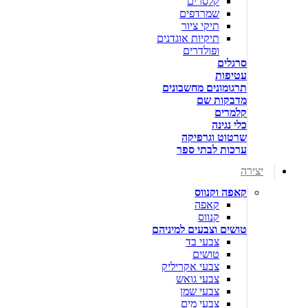
קלסרים
שמרדפים
תיקי ציור
תיקיות אוגדנים
ופולדרים
סרגלים
עטיפות
תרגומונים מחשבונים
מדבקות שם
קלמרים
כלי נגינה
שרטוט וגרפיקה
ערכות לבתי ספר
יצירה
קאפה וקנווס
קאפה
קנווס
טושים וצבעים למיניהם
צבעי בד
טושים
צבעי אקריליק
צבעי גואש
צבעי שמן
צבעי מים