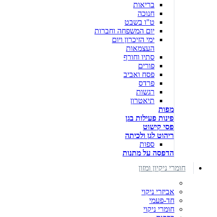
בריאות
חנוכה
ט"ו בשבט
יום המשפחה וחברות
ימי הזיכרון ויום
העצמאות
סתיו וחורף
פורים
פסח ואביב
פרדס
רגשות
תיאטרון
מפות
פינות פעילות בגן
פסי קישוט
ריהוט לגן ולכיתה
ספות
הדפסה על מתנות
חומרי ניקיון ומזון
אביזרי ניקוי
חד-פעמי
חומרי ניקוי