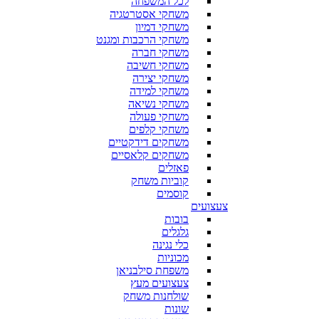
לכל המשפחה
משחקי אסטרטגיה
משחקי דמיון
משחקי הרכבות ומגנט
משחקי חברה
משחקי חשיבה
משחקי יצירה
משחקי למידה
משחקי נשיאה
משחקי פעולה
משחקי קלפים
משחקים דידקטיים
משחקים קלאסיים
פאזלים
קוביות משחק
קוסמים
צעצועים
בובות
גלגלים
כלי נגינה
מכוניות
משפחת סילבניאן
צעצועים מעץ
שולחנות משחק
שונות