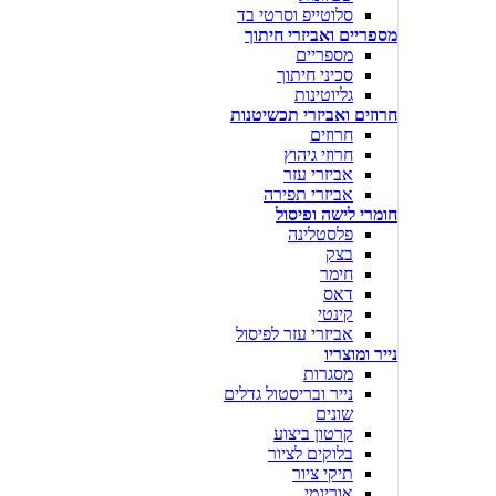
סלוטייפ וסרטי בד
מספריים ואביזרי חיתוך
מספריים
סכיני חיתוך
גליוטינות
חרוזים ואביזרי תכשיטנות
חרוזים
חרוזי גיהוץ
אביזרי עזר
אביזרי תפירה
חומרי לישה ופיסול
פלסטלינה
בצק
חימר
דאס
קינטי
אביזרי עזר לפיסול
נייר ומוצריו
מסגרות
נייר ובריסטול גדלים
שונים
קרטון ביצוע
בלוקים לציור
תיקי ציור
אוריגמי