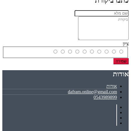
כתבו ביקורת
ציון
שמירה
אודות
אודות
dafram.online@gmail.com
0543989899