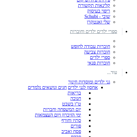
קלינאות תקשורת
ריפוי בעיסוק
שובי - Schubi
שלי זאנטקרן
ספרי ילדים ילדים וחוברות
חוברות עבודה לחופש
חוברות צביעה
ספרי ילדים
חוברות פנאי
עוד...
גני ילדים ומוסדות חינוך
אחסון לגני ילדים
חגים ונושאים נלמדים
בריאות
חנוכה
ט"ו בשבט
יום המשפחה וחברות
ימי הזיכרון ויום העצמאות
סתיו וחורף
פורים
פסח ואביב
פרדס