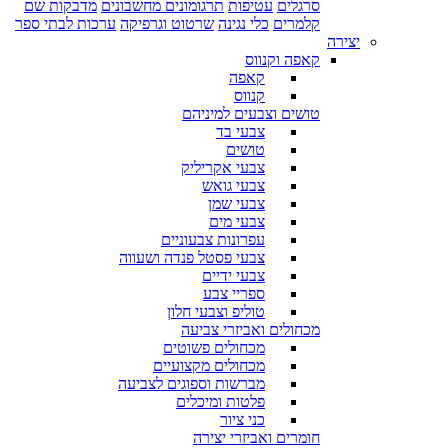
סרגלים
עטיפות
תרגומונים מחשבונים
מדבקות שם
קלמרים
כלי נגינה
שרטוט וגרפיקה
ערכות לבתי ספר
יצירה
קאפה וקנווס
קאפה
קנווס
טושים וצבעים למיניהם
צבעי בד
טושים
צבעי אקריליק
צבעי גואש
צבעי שמן
צבעי מים
עפרונות צבעוניים
צבעי פסטל פנדה ושעווה
צבעי ידיים
ספריי צבע
טוליפ וצבעי חלון
מכחולים ואביזרי צביעה
מכחולים פשוטים
מכחולים מקצועיים
מברשות וספוגים לצביעה
פלטות ומיכלים
כני ציור
חומרים ואביזרי יצירה