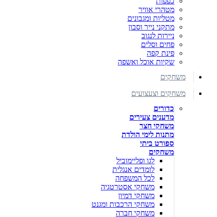
כפפות
מטהרי אוויר
מטליות ומגבונים
מתקני נייר וסבון
ניירות לנגוב
פחים וסלים
פינת קפה
שקיות אוכל ואשפה
משחקים
משחקים וצעצועים
כדורים
מדענים צעירים
משחקי חצר
מתנות לימי הולדת
ספורט ביתי
משחקים
לגו ופליימוביל
לומדים אנגלית
לכל המשפחה
משחקי אסטרטגיה
משחקי דמיון
משחקי הרכבות ומגנט
משחקי חברה