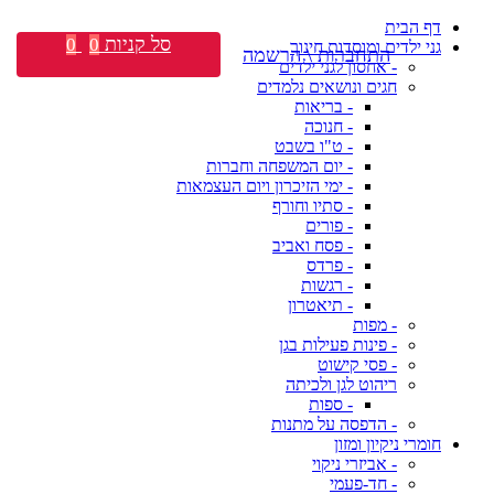
דף הבית
סל קניות
0
0
גני ילדים ומוסדות חינוך
התחברות \ הרשמה
- אחסון לגני ילדים
חגים ונושאים נלמדים
- בריאות
- חנוכה
- ט"ו בשבט
- יום המשפחה וחברות
- ימי הזיכרון ויום העצמאות
- סתיו וחורף
- פורים
- פסח ואביב
- פרדס
- רגשות
- תיאטרון
- מפות
- פינות פעילות בגן
- פסי קישוט
ריהוט לגן ולכיתה
- ספות
- הדפסה על מתנות
חומרי ניקיון ומזון
- אביזרי ניקוי
- חד-פעמי