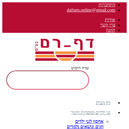
התחברות
dafram.online@gmail.com
אודות
צרו קשר
תקנון
שדה חיפוש
דף הבית
גני ילדים ומוסדות חינוך
אחסון לגני ילדים
חגים ונושאים נלמדים