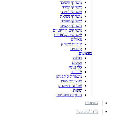
משחקי חשיבה
משחקי יצירה
משחקי למידה
משחקי נשיאה
משחקי פעולה
משחקי קלפים
משחקים דידקטיים
משחקים קלאסיים
פאזלים
קוביות משחק
קוסמים
צעצועים
בובות
גלגלים
כלי נגינה
מכוניות
משפחת סילבניאן
צעצועים מעץ
שולחנות משחק
שונות
תינוקות ופעוטות
צעצועים
ציוד לבית ספר