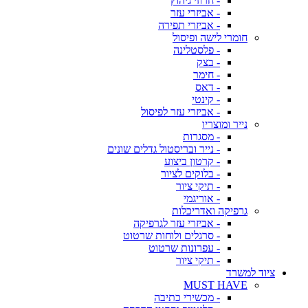
- חרוזי גיהוץ
- אביזרי עזר
- אביזרי תפירה
חומרי לישה ופיסול
- פלסטלינה
- בצק
- חימר
- דאס
- קינטי
- אביזרי עזר לפיסול
נייר ומוצריו
- מסגרות
- נייר ובריסטול גדלים שונים
- קרטון ביצוע
- בלוקים לציור
- תיקי ציור
- אוריגמי
גרפיקה ואדריכלות
- אביזרי עזר לגרפיקה
- סרגלים ולוחות שרטוט
- עפרונות שרטוט
- תיקי ציור
ציוד למשרד
MUST HAVE
- מכשירי כתיבה