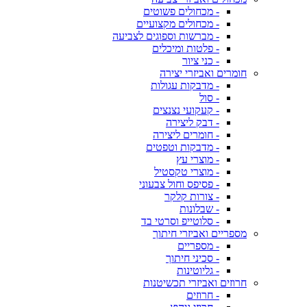
- מכחולים פשוטים
- מכחולים מקצועיים
- מברשות וספוגים לצביעה
- פלטות ומיכלים
- כני ציור
חומרים ואביזרי יצירה
- מדבקות עגולות
- סול
- קעקועי נצנצים
- דבק ליצירה
- חומרים ליצירה
- מדבקות וטפטים
- מוצרי עץ
- מוצרי טקסטיל
- פסיפס וחול צבעוני
- צורות קלקר
- שבלונות
- סלוטייפ וסרטי בד
מספריים ואביזרי חיתוך
- מספריים
- סכיני חיתוך
- גליוטינות
חרוזים ואביזרי תכשיטנות
- חרוזים