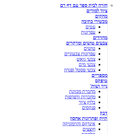
חזרה לבית ספר עם דף רם
ציוד למורים
מחקים
מכשירי כתיבה
עטים
עפרונות
מחדדים
צבעים טושים ומרקרים
טושים
עפרונות צבעוניים
צבעי גואש
צבעי מים
צבעי פסטל ופנדה
מספריים
טיפקס
נייר ושות'
מחברת מכוונת
מחברות ודפדפות
בלוק ציור
פנקסים
דבק
תיוק ופתרונות אחסון
אינדקס והרמוניקה
חוצצים