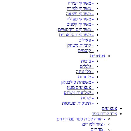
- משחקי יצירה
- משחקי למידה
- משחקי נשיאה
- משחקי פעולה
- משחקי קלפים
- משחקים דידקטיים
- משחקים קלאסיים
- פאזלים
- קוביות משחק
- קוסמים
צעצועים
- בובות
- גלגלים
- כלי נגינה
- מכוניות
- משפחת סילבניאן
- צעצועים מעץ
- שולחנות משחק
- שונות
- תינוקות ופעוטות
צעצועים
ציוד לבית ספר
- חזרה לבית ספר עם דף רם
- ציוד למורים
- מחקים