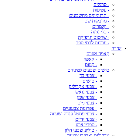
- סרגלים
- עטיפות
- תרגומונים מחשבונים
- מדבקות שם
- קלמרים
- כלי נגינה
- שרטוט וגרפיקה
- ערכות לבתי ספר
יצירה
קאפה וקנווס
- קאפה
- קנווס
טושים וצבעים למיניהם
- צבעי בד
- טושים
- צבעי אקריליק
- צבעי גואש
- צבעי שמן
- צבעי מים
- עפרונות צבעוניים
- צבעי פסטל פנדה ושעווה
- צבעי ידיים
- ספריי צבע
- טוליפ וצבעי חלון
מכחולים ואביזרי צביעה