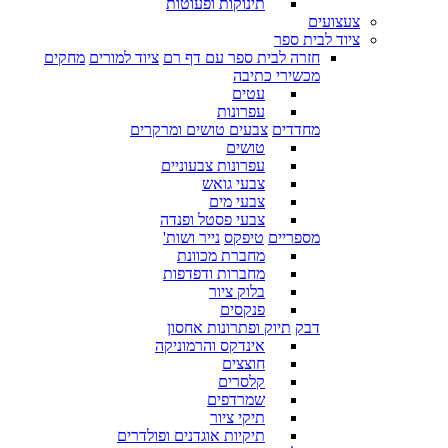
תינוקות ופעוטות
צעצועים
ציוד לבית ספר
חזרה לבית ספר עם דף רם
ציוד למורים
מחקים
מכשירי כתיבה
עטים
עפרונות
מחדדים
צבעים טושים ומרקרים
טושים
עפרונות צבעוניים
צבעי גואש
צבעי מים
צבעי פסטל ופנדה
מספריים
טיפקס
נייר ושות'
מחברת מכוונת
מחברות ודפדפות
בלוק ציור
פנקסים
דבק
תיוק ופתרונות אחסון
אינדקס והרמוניקה
חוצצים
קלסרים
שמרדפים
תיקי ציור
תיקיות אוגדנים ופולדרים