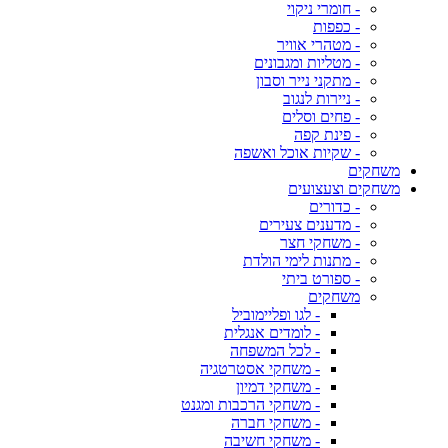
- חומרי ניקוי
- כפפות
- מטהרי אוויר
- מטליות ומגבונים
- מתקני נייר וסבון
- ניירות לנגוב
- פחים וסלים
- פינת קפה
- שקיות אוכל ואשפה
משחקים
משחקים וצעצועים
- כדורים
- מדענים צעירים
- משחקי חצר
- מתנות לימי הולדת
- ספורט ביתי
משחקים
- לגו ופליימוביל
- לומדים אנגלית
- לכל המשפחה
- משחקי אסטרטגיה
- משחקי דמיון
- משחקי הרכבות ומגנט
- משחקי חברה
- משחקי חשיבה