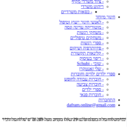
- ציוד משרדי מקיף
ריהוט משרדי
- כסאות משרדיים
חינוך מיוחד
- לאנשי חינוך ייעוץ וטיפול
- מוטוריקה עדינה וגסה
- משחקי רגשות
- משחקים טיפוליים
- ספרי רגשות
- פיזיותרפיה ושיקום
- קלינאות תקשורת
- ריפוי בעיסוק
- שובי - Schubi
- שלי זאנטקרן
ספרי ילדים ילדים וחוברות
- חוברות עבודה לחופש
- חוברות צביעה
- ספרי ילדים
- חוברות פנאי
התחברות
dafram.online@gmail.com
***משלוח עד הבית מוזל ב- 29 ש"ח בקניה מעל 289 ש"ח שליח עד הבית ***
***מש