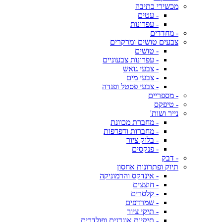
מכשירי כתיבה
- עטים
- עפרונות
- מחדדים
צבעים טושים ומרקרים
- טושים
- עפרונות צבעוניים
- צבעי גואש
- צבעי מים
- צבעי פסטל ופנדה
- מספריים
- טיפקס
נייר ושות'
- מחברת מכוונת
- מחברות ודפדפות
- בלוק ציור
- פנקסים
- דבק
תיוק ופתרונות אחסון
- אינדקס והרמוניקה
- חוצצים
- קלסרים
- שמרדפים
- תיקי ציור
- תיקיות אוגדנים ופולדרים