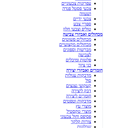
עפרונות צבעוניים
צבעי פסטל פנדה
ושעווה
צבעי ידיים
ספריי צבע
טוליפ וצבעי חלון
מכחולים ואביזרי צביעה
מכחולים פשוטים
מכחולים מקצועיים
מברשות וספוגים
לצביעה
פלטות ומיכלים
כני ציור
חומרים ואביזרי יצירה
מדבקות עגולות
סול
קעקועי נצנצים
דבק ליצירה
חומרים ליצירה
מדבקות וטפטים
מוצרי עץ
מוצרי טקסטיל
פסיפס וחול צבעוני
צורות קלקר
שבלונות