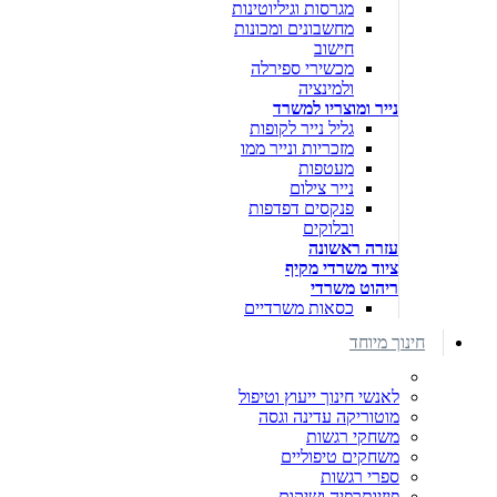
מגרסות וגיליוטינות
מחשבונים ומכונות
חישוב
מכשירי ספירלה
ולמינציה
נייר ומוצריו למשרד
גליל נייר לקופות
מזכריות ונייר ממו
מעטפות
נייר צילום
פנקסים דפדפות
ובלוקים
עזרה ראשונה
ציוד משרדי מקיף
ריהוט משרדי
כסאות משרדיים
חינוך מיוחד
לאנשי חינוך ייעוץ וטיפול
מוטוריקה עדינה וגסה
משחקי רגשות
משחקים טיפוליים
ספרי רגשות
פיזיותרפיה ושיקום