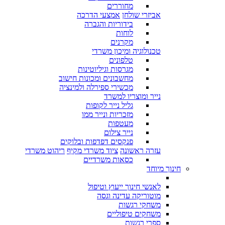
מחוררים
אביזרי שולחן
אמצעי הדרכה
בידוריות והגברה
לוחות
מקרנים
טכנולוגיה ומיכון משרדי
טלפונים
מגרסות וגיליוטינות
מחשבונים ומכונות חישוב
מכשירי ספירלה ולמינציה
נייר ומוצריו למשרד
גליל נייר לקופות
מזכריות ונייר ממו
מעטפות
נייר צילום
פנקסים דפדפות ובלוקים
עזרה ראשונה
ציוד משרדי מקיף
ריהוט משרדי
כסאות משרדיים
חינוך מיוחד
לאנשי חינוך ייעוץ וטיפול
מוטוריקה עדינה וגסה
משחקי רגשות
משחקים טיפוליים
ספרי רגשות