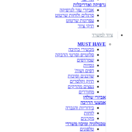
גרפיקה ואדריכלות
אביזרי עזר לגרפיקה
סרגלים ולוחות שרטוט
עפרונות שרטוט
תיקי ציור
ציוד למשרד
MUST HAVE
מכשירי כתיבה
סלוטייפ וסרטי הדבקה
שמרדפים
גומיות
דפים ושות'
שדכנים וסיכות
תיוק וקלסרים
נעצים מהדקים
מחוררים
אביזרי שולחן
אמצעי הדרכה
בידוריות והגברה
לוחות
מקרנים
טכנולוגיה ומיכון משרדי
טלפונים