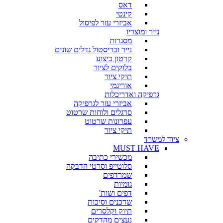
דאס
קינטי
אביזרי עזר לפיסול
נייר ומוצריו
מסגרות
נייר ובריסטול גדלים שונים
קרטון ביצוע
בלוקים לציור
תיקי ציור
אוריגמי
גרפיקה ואדריכלות
אביזרי עזר לגרפיקה
סרגלים ולוחות שרטוט
עפרונות שרטוט
תיקי ציור
ציוד למשרד
MUST HAVE
מכשירי כתיבה
סלוטייפ וסרטי הדבקה
שמרדפים
גומיות
דפים ושות'
שדכנים וסיכות
תיוק וקלסרים
נעצים מהדקים