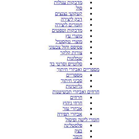
מדבקות עגולות
סול
קעקועי נצנצים
דבק ליצירה
חומרים ליצירה
מדבקות וטפטים
מוצרי עץ
מוצרי טקסטיל
פסיפס וחול צבעוני
צורות קלקר
שבלונות
סלוטייפ וסרטי בד
מספריים ואביזרי חיתוך
מספריים
סכיני חיתוך
גליוטינות
חרוזים ואביזרי תכשיטנות
חרוזים
חרוזי גיהוץ
אביזרי עזר
אביזרי תפירה
חומרי לישה ופיסול
פלסטלינה
בצק
חימר