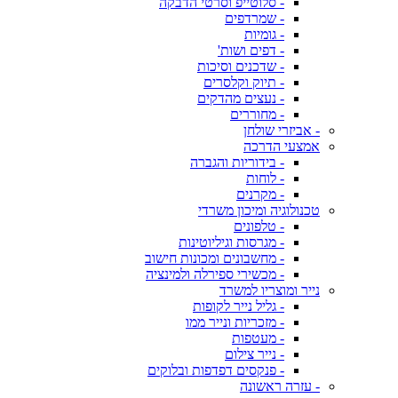
- סלוטייפ וסרטי הדבקה
- שמרדפים
- גומיות
- דפים ושות'
- שדכנים וסיכות
- תיוק וקלסרים
- נעצים מהדקים
- מחוררים
- אביזרי שולחן
אמצעי הדרכה
- בידוריות והגברה
- לוחות
- מקרנים
טכנולוגיה ומיכון משרדי
- טלפונים
- מגרסות וגיליוטינות
- מחשבונים ומכונות חישוב
- מכשירי ספירלה ולמינציה
נייר ומוצריו למשרד
- גליל נייר לקופות
- מזכריות ונייר ממו
- מעטפות
- נייר צילום
- פנקסים דפדפות ובלוקים
- עזרה ראשונה