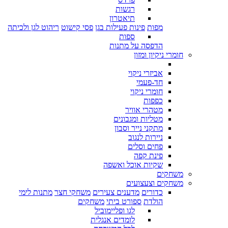
רגשות
תיאטרון
מפות
פינות פעילות בגן
פסי קישוט
ריהוט לגן ולכיתה
ספות
הדפסה על מתנות
חומרי ניקיון ומזון
אביזרי ניקוי
חד-פעמי
חומרי ניקוי
כפפות
מטהרי אוויר
מטליות ומגבונים
מתקני נייר וסבון
ניירות לנגוב
פחים וסלים
פינת קפה
שקיות אוכל ואשפה
משחקים
משחקים וצעצועים
כדורים
מדענים צעירים
משחקי חצר
מתנות לימי
הולדת
ספורט ביתי
משחקים
לגו ופליימוביל
לומדים אנגלית