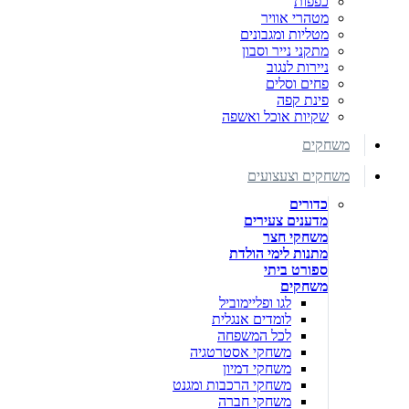
כפפות
מטהרי אוויר
מטליות ומגבונים
מתקני נייר וסבון
ניירות לנגוב
פחים וסלים
פינת קפה
שקיות אוכל ואשפה
משחקים
משחקים וצעצועים
כדורים
מדענים צעירים
משחקי חצר
מתנות לימי הולדת
ספורט ביתי
משחקים
לגו ופליימוביל
לומדים אנגלית
לכל המשפחה
משחקי אסטרטגיה
משחקי דמיון
משחקי הרכבות ומגנט
משחקי חברה