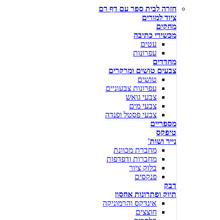
חזרה לבית ספר עם דף רם
ציוד למורים
מחקים
מכשירי כתיבה
עטים
עפרונות
מחדדים
צבעים טושים ומרקרים
טושים
עפרונות צבעוניים
צבעי גואש
צבעי מים
צבעי פסטל ופנדה
מספריים
טיפקס
נייר ושות'
מחברת מכוונת
מחברות ודפדפות
בלוק ציור
פנקסים
דבק
תיוק ופתרונות אחסון
אינדקס והרמוניקה
חוצצים