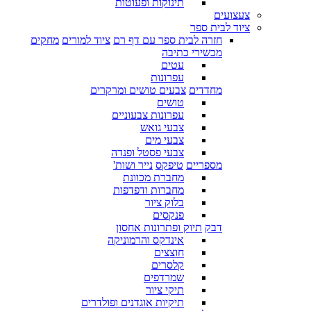
תינוקות ופעוטות
צעצועים
ציוד לבית ספר
חזרה לבית ספר עם דף רם
ציוד למורים
מחקים
מכשירי כתיבה
עטים
עפרונות
מחדדים
צבעים טושים ומרקרים
טושים
עפרונות צבעוניים
צבעי גואש
צבעי מים
צבעי פסטל ופנדה
מספריים
טיפקס
נייר ושות'
מחברת מכוונת
מחברות ודפדפות
בלוק ציור
פנקסים
דבק
תיוק ופתרונות אחסון
אינדקס והרמוניקה
חוצצים
קלסרים
שמרדפים
תיקי ציור
תיקיות אוגדנים ופולדרים