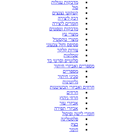
מדבקות עגולות
סול
קעקועי נצנצים
דבק ליצירה
חומרים ליצירה
מדבקות וטפטים
מוצרי עץ
מוצרי טקסטיל
פסיפס וחול צבעוני
צורות קלקר
שבלונות
סלוטייפ וסרטי בד
מספריים ואביזרי חיתוך
מספריים
סכיני חיתוך
גליוטינות
חרוזים ואביזרי תכשיטנות
חרוזים
חרוזי גיהוץ
אביזרי עזר
אביזרי תפירה
חומרי לישה ופיסול
פלסטלינה
בצק
חימר