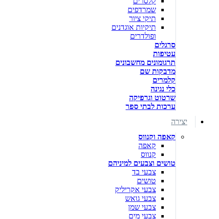
קלסרים
שמרדפים
תיקי ציור
תיקיות אוגדנים
ופולדרים
סרגלים
עטיפות
תרגומונים מחשבונים
מדבקות שם
קלמרים
כלי נגינה
שרטוט וגרפיקה
ערכות לבתי ספר
יצירה
קאפה וקנווס
קאפה
קנווס
טושים וצבעים למיניהם
צבעי בד
טושים
צבעי אקריליק
צבעי גואש
צבעי שמן
צבעי מים