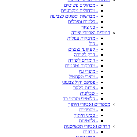
- מכחולים פשוטים
- מכחולים מקצועיים
- מברשות וספוגים לצביעה
- פלטות ומיכלים
- כני ציור
חומרים ואביזרי יצירה
- מדבקות עגולות
- סול
- קעקועי נצנצים
- דבק ליצירה
- חומרים ליצירה
- מדבקות וטפטים
- מוצרי עץ
- מוצרי טקסטיל
- פסיפס וחול צבעוני
- צורות קלקר
- שבלונות
- סלוטייפ וסרטי בד
מספריים ואביזרי חיתוך
- מספריים
- סכיני חיתוך
- גליוטינות
חרוזים ואביזרי תכשיטנות
- חרוזים