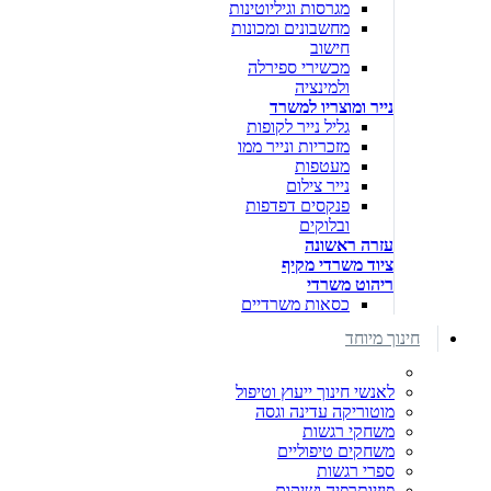
מגרסות וגיליוטינות
מחשבונים ומכונות
חישוב
מכשירי ספירלה
ולמינציה
נייר ומוצריו למשרד
גליל נייר לקופות
מזכריות ונייר ממו
מעטפות
נייר צילום
פנקסים דפדפות
ובלוקים
עזרה ראשונה
ציוד משרדי מקיף
ריהוט משרדי
כסאות משרדיים
חינוך מיוחד
לאנשי חינוך ייעוץ וטיפול
מוטוריקה עדינה וגסה
משחקי רגשות
משחקים טיפוליים
ספרי רגשות
פיזיותרפיה ושיקום