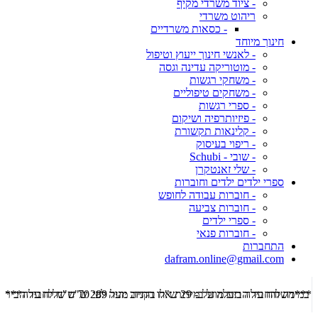
- ציוד משרדי מקיף
ריהוט משרדי
- כסאות משרדיים
חינוך מיוחד
- לאנשי חינוך ייעוץ וטיפול
- מוטוריקה עדינה וגסה
- משחקי רגשות
- משחקים טיפוליים
- ספרי רגשות
- פיזיותרפיה ושיקום
- קלינאות תקשורת
- ריפוי בעיסוק
- שובי - Schubi
- שלי זאנטקרן
ספרי ילדים ילדים וחוברות
- חוברות עבודה לחופש
- חוברות צביעה
- ספרי ילדים
- חוברות פנאי
התחברות
dafram.online@gmail.com
***משלוח עד הבית מוזל ב- 29 ש"ח בקניה מעל 289 ש"ח שליח עד הבית ***
***מש