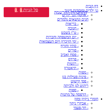
דף הבית
סל קניות
0
0
גני ילדים ומוסדות חינוך
התחברות \ הרשמה
- אחסון לגני ילדים
חגים ונושאים נלמדים
- בריאות
- חנוכה
- ט"ו בשבט
- יום המשפחה וחברות
- ימי הזיכרון ויום העצמאות
- סתיו וחורף
- פורים
- פסח ואביב
- פרדס
- רגשות
- תיאטרון
- מפות
- פינות פעילות בגן
- פסי קישוט
ריהוט לגן ולכיתה
- ספות
- הדפסה על מתנות
חומרי ניקיון ומזון
- אביזרי ניקוי
- חד-פעמי