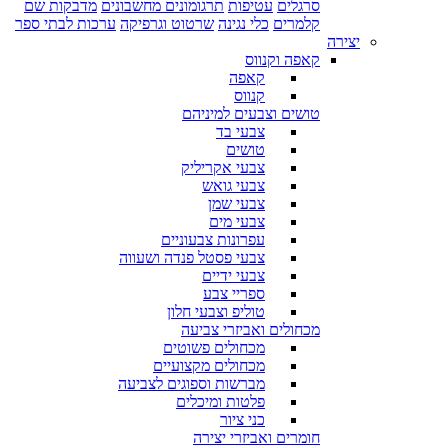
סרגלים
עטיפות
תרגומונים מחשבונים
מדבקות שם
קלמרים
כלי נגינה
שרטוט וגרפיקה
ערכות לבתי ספר
יצירה
קאפה וקנווס
קאפה
קנווס
טושים וצבעים למיניהם
צבעי בד
טושים
צבעי אקריליק
צבעי גואש
צבעי שמן
צבעי מים
עפרונות צבעוניים
צבעי פסטל פנדה ושעווה
צבעי ידיים
ספריי צבע
טוליפ וצבעי חלון
מכחולים ואביזרי צביעה
מכחולים פשוטים
מכחולים מקצועיים
מברשות וספוגים לצביעה
פלטות ומיכלים
כני ציור
חומרים ואביזרי יצירה