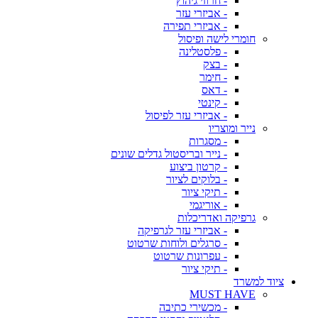
- חרוזי גיהוץ
- אביזרי עזר
- אביזרי תפירה
חומרי לישה ופיסול
- פלסטלינה
- בצק
- חימר
- דאס
- קינטי
- אביזרי עזר לפיסול
נייר ומוצריו
- מסגרות
- נייר ובריסטול גדלים שונים
- קרטון ביצוע
- בלוקים לציור
- תיקי ציור
- אוריגמי
גרפיקה ואדריכלות
- אביזרי עזר לגרפיקה
- סרגלים ולוחות שרטוט
- עפרונות שרטוט
- תיקי ציור
ציוד למשרד
MUST HAVE
- מכשירי כתיבה