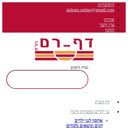
התחברות
dafram.online@gmail.com
אודות
צרו קשר
תקנון
שדה חיפוש
דף הבית
גני ילדים ומוסדות חינוך
אחסון לגני ילדים
חגים ונושאים נלמדים