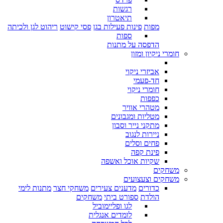
רגשות
תיאטרון
מפות
פינות פעילות בגן
פסי קישוט
ריהוט לגן ולכיתה
ספות
הדפסה על מתנות
חומרי ניקיון ומזון
אביזרי ניקוי
חד-פעמי
חומרי ניקוי
כפפות
מטהרי אוויר
מטליות ומגבונים
מתקני נייר וסבון
ניירות לנגוב
פחים וסלים
פינת קפה
שקיות אוכל ואשפה
משחקים
משחקים וצעצועים
כדורים
מדענים צעירים
משחקי חצר
מתנות לימי
הולדת
ספורט ביתי
משחקים
לגו ופליימוביל
לומדים אנגלית