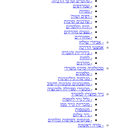
- סלוטייפ וסרטי הדבקה
- שמרדפים
- גומיות
- דפים ושות'
- שדכנים וסיכות
- תיוק וקלסרים
- נעצים מהדקים
- מחוררים
- אביזרי שולחן
אמצעי הדרכה
- בידוריות והגברה
- לוחות
- מקרנים
טכנולוגיה ומיכון משרדי
- טלפונים
- מגרסות וגיליוטינות
- מחשבונים ומכונות חישוב
- מכשירי ספירלה ולמינציה
נייר ומוצריו למשרד
- גליל נייר לקופות
- מזכריות ונייר ממו
- מעטפות
- נייר צילום
- פנקסים דפדפות ובלוקים
- עזרה ראשונה