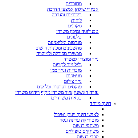
מחוררים
אביזרי שולחן
אמצעי הדרכה
בידוריות והגברה
לוחות
מקרנים
טכנולוגיה ומיכון משרדי
טלפונים
מגרסות וגיליוטינות
מחשבונים ומכונות חישוב
מכשירי ספירלה ולמינציה
נייר ומוצריו למשרד
גליל נייר לקופות
מזכריות ונייר ממו
מעטפות
נייר צילום
פנקסים דפדפות ובלוקים
עזרה ראשונה
ציוד משרדי מקיף
ריהוט משרדי
כסאות משרדיים
חינוך מיוחד
לאנשי חינוך ייעוץ וטיפול
מוטוריקה עדינה וגסה
משחקי רגשות
משחקים טיפוליים
ספרי רגשות