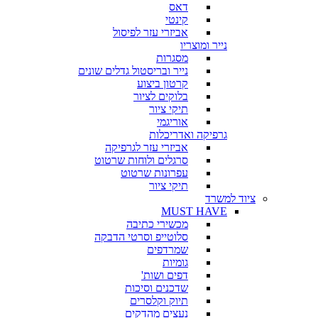
דאס
קינטי
אביזרי עזר לפיסול
נייר ומוצריו
מסגרות
נייר ובריסטול גדלים שונים
קרטון ביצוע
בלוקים לציור
תיקי ציור
אוריגמי
גרפיקה ואדריכלות
אביזרי עזר לגרפיקה
סרגלים ולוחות שרטוט
עפרונות שרטוט
תיקי ציור
ציוד למשרד
MUST HAVE
מכשירי כתיבה
סלוטייפ וסרטי הדבקה
שמרדפים
גומיות
דפים ושות'
שדכנים וסיכות
תיוק וקלסרים
נעצים מהדקים