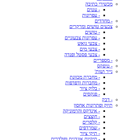
מכשירי כתיבה
- עטים
- עפרונות
- מחדדים
צבעים טושים ומרקרים
- טושים
- עפרונות צבעוניים
- צבעי גואש
- צבעי מים
- צבעי פסטל ופנדה
- מספריים
- טיפקס
נייר ושות'
- מחברת מכוונת
- מחברות ודפדפות
- בלוק ציור
- פנקסים
- דבק
תיוק ופתרונות אחסון
- אינדקס והרמוניקה
- חוצצים
- קלסרים
- שמרדפים
- תיקי ציור
- תיקיות אוגדנים ופולדרים