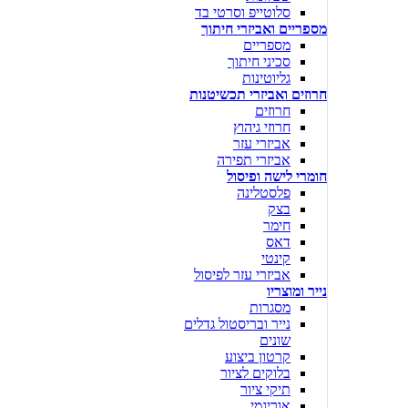
סלוטייפ וסרטי בד
מספריים ואביזרי חיתוך
מספריים
סכיני חיתוך
גליוטינות
חרוזים ואביזרי תכשיטנות
חרוזים
חרוזי גיהוץ
אביזרי עזר
אביזרי תפירה
חומרי לישה ופיסול
פלסטלינה
בצק
חימר
דאס
קינטי
אביזרי עזר לפיסול
נייר ומוצריו
מסגרות
נייר ובריסטול גדלים
שונים
קרטון ביצוע
בלוקים לציור
תיקי ציור
אוריגמי