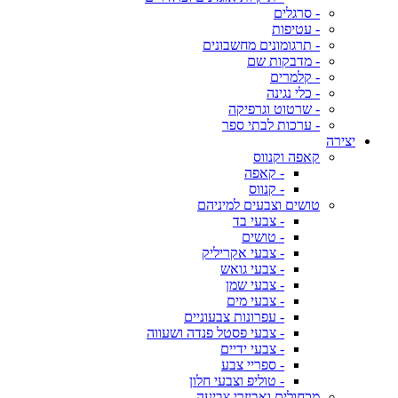
- סרגלים
- עטיפות
- תרגומונים מחשבונים
- מדבקות שם
- קלמרים
- כלי נגינה
- שרטוט וגרפיקה
- ערכות לבתי ספר
יצירה
קאפה וקנווס
- קאפה
- קנווס
טושים וצבעים למיניהם
- צבעי בד
- טושים
- צבעי אקריליק
- צבעי גואש
- צבעי שמן
- צבעי מים
- עפרונות צבעוניים
- צבעי פסטל פנדה ושעווה
- צבעי ידיים
- ספריי צבע
- טוליפ וצבעי חלון
מכחולים ואביזרי צביעה