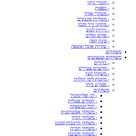
- חומרי ניקוי
- כפפות
- מטהרי אוויר
- מטליות ומגבונים
- מתקני נייר וסבון
- ניירות לנגוב
- פחים וסלים
- פינת קפה
- שקיות אוכל ואשפה
משחקים
משחקים וצעצועים
- כדורים
- מדענים צעירים
- משחקי חצר
- מתנות לימי הולדת
- ספורט ביתי
משחקים
- לגו ופליימוביל
- לומדים אנגלית
- לכל המשפחה
- משחקי אסטרטגיה
- משחקי דמיון
- משחקי הרכבות ומגנט
- משחקי חברה
- משחקי חשיבה