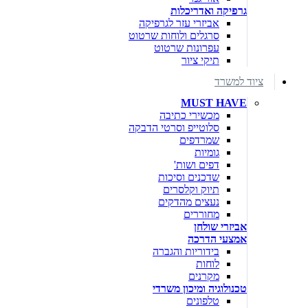
גרפיקה ואדריכלות
אביזרי עזר לגרפיקה
סרגלים ולוחות שרטוט
עפרונות שרטוט
תיקי ציור
ציוד למשרד
MUST HAVE
מכשירי כתיבה
סלוטייפ וסרטי הדבקה
שמרדפים
גומיות
דפים ושות'
שדכנים וסיכות
תיוק וקלסרים
נעצים מהדקים
מחוררים
אביזרי שולחן
אמצעי הדרכה
בידוריות והגברה
לוחות
מקרנים
טכנולוגיה ומיכון משרדי
טלפונים