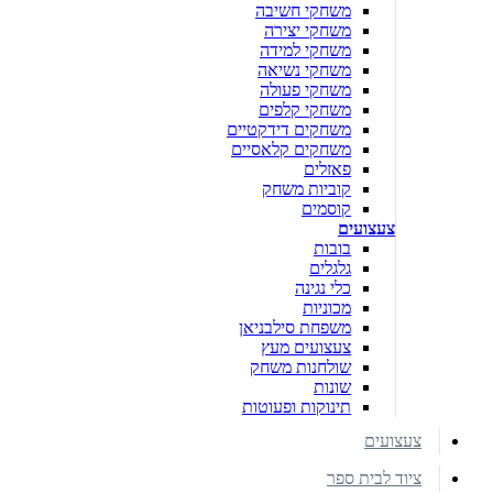
משחקי חשיבה
משחקי יצירה
משחקי למידה
משחקי נשיאה
משחקי פעולה
משחקי קלפים
משחקים דידקטיים
משחקים קלאסיים
פאזלים
קוביות משחק
קוסמים
צעצועים
בובות
גלגלים
כלי נגינה
מכוניות
משפחת סילבניאן
צעצועים מעץ
שולחנות משחק
שונות
תינוקות ופעוטות
צעצועים
ציוד לבית ספר