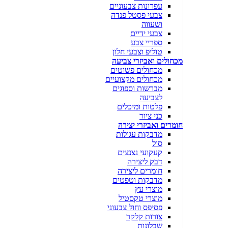
עפרונות צבעוניים
צבעי פסטל פנדה
ושעווה
צבעי ידיים
ספריי צבע
טוליפ וצבעי חלון
מכחולים ואביזרי צביעה
מכחולים פשוטים
מכחולים מקצועיים
מברשות וספוגים
לצביעה
פלטות ומיכלים
כני ציור
חומרים ואביזרי יצירה
מדבקות עגולות
סול
קעקועי נצנצים
דבק ליצירה
חומרים ליצירה
מדבקות וטפטים
מוצרי עץ
מוצרי טקסטיל
פסיפס וחול צבעוני
צורות קלקר
שבלונות