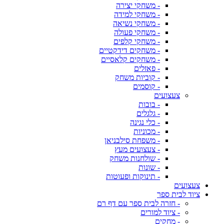
- משחקי יצירה
- משחקי למידה
- משחקי נשיאה
- משחקי פעולה
- משחקי קלפים
- משחקים דידקטיים
- משחקים קלאסיים
- פאזלים
- קוביות משחק
- קוסמים
צעצועים
- בובות
- גלגלים
- כלי נגינה
- מכוניות
- משפחת סילבניאן
- צעצועים מעץ
- שולחנות משחק
- שונות
- תינוקות ופעוטות
צעצועים
ציוד לבית ספר
- חזרה לבית ספר עם דף רם
- ציוד למורים
- מחקים