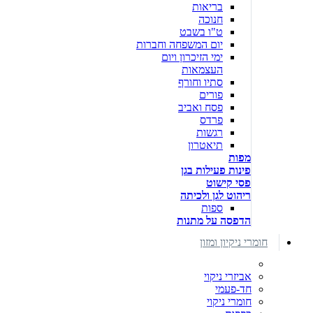
בריאות
חנוכה
ט"ו בשבט
יום המשפחה וחברות
ימי הזיכרון ויום
העצמאות
סתיו וחורף
פורים
פסח ואביב
פרדס
רגשות
תיאטרון
מפות
פינות פעילות בגן
פסי קישוט
ריהוט לגן ולכיתה
ספות
הדפסה על מתנות
חומרי ניקיון ומזון
אביזרי ניקוי
חד-פעמי
חומרי ניקוי