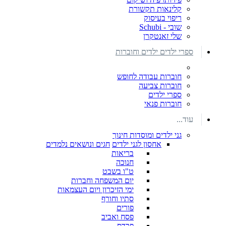
קלינאות תקשורת
ריפוי בעיסוק
שובי - Schubi
שלי זאנטקרן
ספרי ילדים ילדים וחוברות
חוברות עבודה לחופש
חוברות צביעה
ספרי ילדים
חוברות פנאי
עוד...
גני ילדים ומוסדות חינוך
אחסון לגני ילדים
חגים ונושאים נלמדים
בריאות
חנוכה
ט"ו בשבט
יום המשפחה וחברות
ימי הזיכרון ויום העצמאות
סתיו וחורף
פורים
פסח ואביב
פרדס