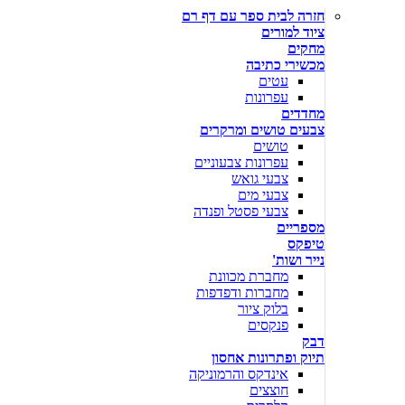
חזרה לבית ספר עם דף רם
ציוד למורים
מחקים
מכשירי כתיבה
עטים
עפרונות
מחדדים
צבעים טושים ומרקרים
טושים
עפרונות צבעוניים
צבעי גואש
צבעי מים
צבעי פסטל ופנדה
מספריים
טיפקס
נייר ושות'
מחברת מכוונת
מחברות ודפדפות
בלוק ציור
פנקסים
דבק
תיוק ופתרונות אחסון
אינדקס והרמוניקה
חוצצים