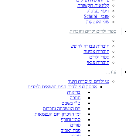
קלינאות תקשורת
ריפוי בעיסוק
שובי - Schubi
שלי זאנטקרן
ספרי ילדים ילדים וחוברות
חוברות עבודה לחופש
חוברות צביעה
ספרי ילדים
חוברות פנאי
עוד...
גני ילדים ומוסדות חינוך
אחסון לגני ילדים
חגים ונושאים נלמדים
בריאות
חנוכה
ט"ו בשבט
יום המשפחה וחברות
ימי הזיכרון ויום העצמאות
סתיו וחורף
פורים
פסח ואביב
פרדס