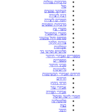
מדבקות עגולות
סול
קעקועי נצנצים
דבק ליצירה
חומרים ליצירה
מדבקות וטפטים
מוצרי עץ
מוצרי טקסטיל
פסיפס וחול צבעוני
צורות קלקר
שבלונות
סלוטייפ וסרטי בד
מספריים ואביזרי חיתוך
מספריים
סכיני חיתוך
גליוטינות
חרוזים ואביזרי תכשיטנות
חרוזים
חרוזי גיהוץ
אביזרי עזר
אביזרי תפירה
חומרי לישה ופיסול
פלסטלינה
בצק
חימר