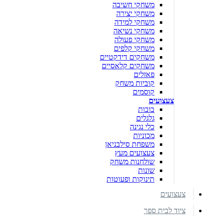
משחקי חשיבה
משחקי יצירה
משחקי למידה
משחקי נשיאה
משחקי פעולה
משחקי קלפים
משחקים דידקטיים
משחקים קלאסיים
פאזלים
קוביות משחק
קוסמים
צעצועים
בובות
גלגלים
כלי נגינה
מכוניות
משפחת סילבניאן
צעצועים מעץ
שולחנות משחק
שונות
תינוקות ופעוטות
צעצועים
ציוד לבית ספר