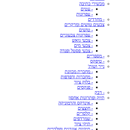
מכשירי כתיבה
- עטים
- עפרונות
- מחדדים
צבעים טושים ומרקרים
- טושים
- עפרונות צבעוניים
- צבעי גואש
- צבעי מים
- צבעי פסטל ופנדה
- מספריים
- טיפקס
נייר ושות'
- מחברת מכוונת
- מחברות ודפדפות
- בלוק ציור
- פנקסים
- דבק
תיוק ופתרונות אחסון
- אינדקס והרמוניקה
- חוצצים
- קלסרים
- שמרדפים
- תיקי ציור
- תיקיות אוגדנים ופולדרים