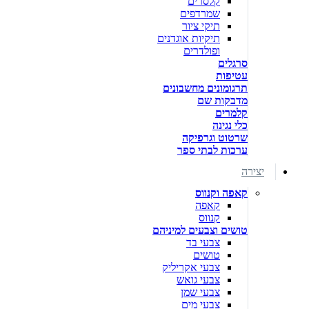
קלסרים
שמרדפים
תיקי ציור
תיקיות אוגדנים
ופולדרים
סרגלים
עטיפות
תרגומונים מחשבונים
מדבקות שם
קלמרים
כלי נגינה
שרטוט וגרפיקה
ערכות לבתי ספר
יצירה
קאפה וקנווס
קאפה
קנווס
טושים וצבעים למיניהם
צבעי בד
טושים
צבעי אקריליק
צבעי גואש
צבעי שמן
צבעי מים