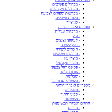
- מכחולים פשוטים
- מכחולים מקצועיים
- מברשות וספוגים לצביעה
- פלטות ומיכלים
- כני ציור
חומרים ואביזרי יצירה
- מדבקות עגולות
- סול
- קעקועי נצנצים
- דבק ליצירה
- חומרים ליצירה
- מדבקות וטפטים
- מוצרי עץ
- מוצרי טקסטיל
- פסיפס וחול צבעוני
- צורות קלקר
- שבלונות
- סלוטייפ וסרטי בד
מספריים ואביזרי חיתוך
- מספריים
- סכיני חיתוך
- גליוטינות
חרוזים ואביזרי תכשיטנות
- חרוזים