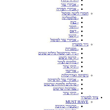
- חרוזי גיהוץ
- אביזרי עזר
- אביזרי תפירה
חומרי לישה ופיסול
- פלסטלינה
- בצק
- חימר
- דאס
- קינטי
- אביזרי עזר לפיסול
נייר ומוצריו
- מסגרות
- נייר ובריסטול גדלים שונים
- קרטון ביצוע
- בלוקים לציור
- תיקי ציור
- אוריגמי
גרפיקה ואדריכלות
- אביזרי עזר לגרפיקה
- סרגלים ולוחות שרטוט
- עפרונות שרטוט
- תיקי ציור
ציוד למשרד
MUST HAVE
- מכשירי כתיבה