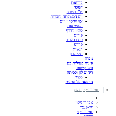
בריאות
חנוכה
ט"ו בשבט
יום המשפחה וחברות
ימי הזיכרון ויום
העצמאות
סתיו וחורף
פורים
פסח ואביב
פרדס
רגשות
תיאטרון
מפות
פינות פעילות בגן
פסי קישוט
ריהוט לגן ולכיתה
ספות
הדפסה על מתנות
חומרי ניקיון ומזון
אביזרי ניקוי
חד-פעמי
חומרי ניקוי