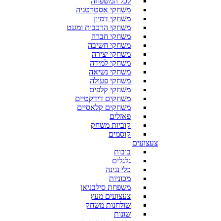
לכל המשפחה
משחקי אסטרטגיה
משחקי דמיון
משחקי הרכבות ומגנט
משחקי חברה
משחקי חשיבה
משחקי יצירה
משחקי למידה
משחקי נשיאה
משחקי פעולה
משחקי קלפים
משחקים דידקטיים
משחקים קלאסיים
פאזלים
קוביות משחק
קוסמים
צעצועים
בובות
גלגלים
כלי נגינה
מכוניות
משפחת סילבניאן
צעצועים מעץ
שולחנות משחק
שונות