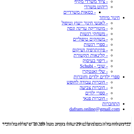
- ציוד משרדי מקיף
ריהוט משרדי
- כסאות משרדיים
חינוך מיוחד
- לאנשי חינוך ייעוץ וטיפול
- מוטוריקה עדינה וגסה
- משחקי רגשות
- משחקים טיפוליים
- ספרי רגשות
- פיזיותרפיה ושיקום
- קלינאות תקשורת
- ריפוי בעיסוק
- שובי - Schubi
- שלי זאנטקרן
ספרי ילדים ילדים וחוברות
- חוברות עבודה לחופש
- חוברות צביעה
- ספרי ילדים
- חוברות פנאי
התחברות
dafram.online@gmail.com
***משלוח עד הבית מוזל ב- 29 ש"ח בקניה מעל 289 ש"ח שליח עד הבית ***
***מש