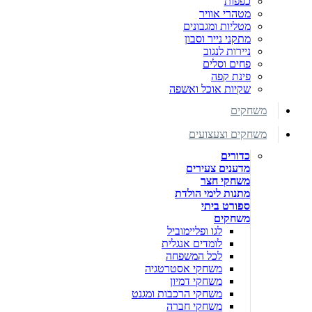
כפפות
מטהרי אוויר
מטליות ומגבונים
מתקני נייר וסבון
ניירות לנגוב
פחים וסלים
פינת קפה
שקיות אוכל ואשפה
משחקים
משחקים וצעצועים
כדורים
מדענים צעירים
משחקי חצר
מתנות לימי הולדת
ספורט ביתי
משחקים
לגו ופליימוביל
לומדים אנגלית
לכל המשפחה
משחקי אסטרטגיה
משחקי דמיון
משחקי הרכבות ומגנט
משחקי חברה