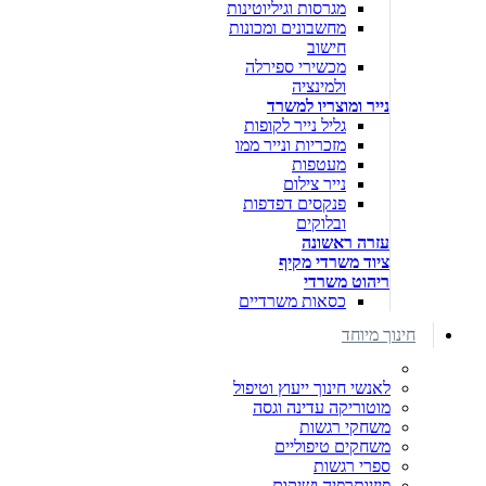
מגרסות וגיליוטינות
מחשבונים ומכונות
חישוב
מכשירי ספירלה
ולמינציה
נייר ומוצריו למשרד
גליל נייר לקופות
מזכריות ונייר ממו
מעטפות
נייר צילום
פנקסים דפדפות
ובלוקים
עזרה ראשונה
ציוד משרדי מקיף
ריהוט משרדי
כסאות משרדיים
חינוך מיוחד
לאנשי חינוך ייעוץ וטיפול
מוטוריקה עדינה וגסה
משחקי רגשות
משחקים טיפוליים
ספרי רגשות
פיזיותרפיה ושיקום