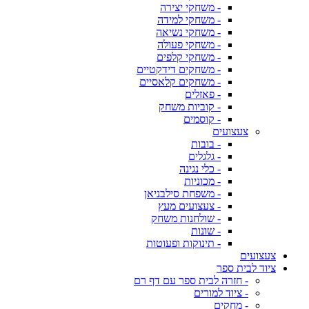
- משחקי יצירה
- משחקי למידה
- משחקי נשיאה
- משחקי פעולה
- משחקי קלפים
- משחקים דידקטיים
- משחקים קלאסיים
- פאזלים
- קוביות משחק
- קוסמים
צעצועים
- בובות
- גלגלים
- כלי נגינה
- מכוניות
- משפחת סילבניאן
- צעצועים מעץ
- שולחנות משחק
- שונות
- תינוקות ופעוטות
צעצועים
ציוד לבית ספר
- חזרה לבית ספר עם דף רם
- ציוד למורים
- מחקים