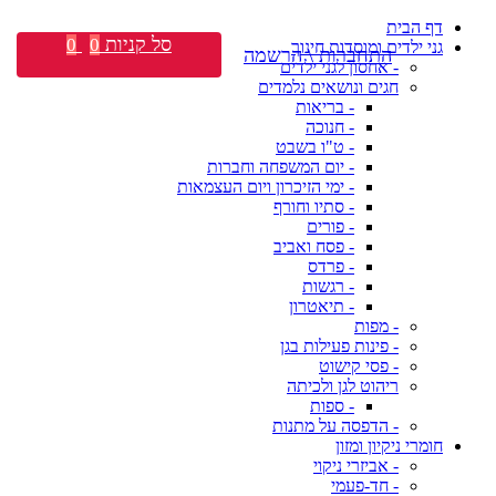
דף הבית
סל קניות
0
0
גני ילדים ומוסדות חינוך
התחברות \ הרשמה
- אחסון לגני ילדים
חגים ונושאים נלמדים
- בריאות
- חנוכה
- ט"ו בשבט
- יום המשפחה וחברות
- ימי הזיכרון ויום העצמאות
- סתיו וחורף
- פורים
- פסח ואביב
- פרדס
- רגשות
- תיאטרון
- מפות
- פינות פעילות בגן
- פסי קישוט
ריהוט לגן ולכיתה
- ספות
- הדפסה על מתנות
חומרי ניקיון ומזון
- אביזרי ניקוי
- חד-פעמי