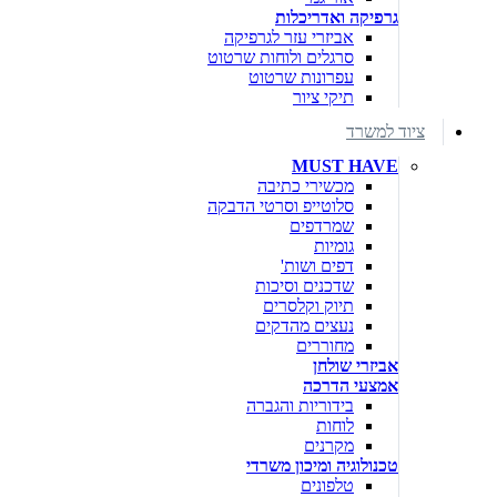
גרפיקה ואדריכלות
אביזרי עזר לגרפיקה
סרגלים ולוחות שרטוט
עפרונות שרטוט
תיקי ציור
ציוד למשרד
MUST HAVE
מכשירי כתיבה
סלוטייפ וסרטי הדבקה
שמרדפים
גומיות
דפים ושות'
שדכנים וסיכות
תיוק וקלסרים
נעצים מהדקים
מחוררים
אביזרי שולחן
אמצעי הדרכה
בידוריות והגברה
לוחות
מקרנים
טכנולוגיה ומיכון משרדי
טלפונים