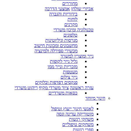
מחוררים
אביזרי שולחן
אמצעי הדרכה
בידוריות והגברה
לוחות
מקרנים
טכנולוגיה ומיכון משרדי
טלפונים
מגרסות וגיליוטינות
מחשבונים ומכונות חישוב
מכשירי ספירלה ולמינציה
נייר ומוצריו למשרד
גליל נייר לקופות
מזכריות ונייר ממו
מעטפות
נייר צילום
פנקסים דפדפות ובלוקים
עזרה ראשונה
ציוד משרדי מקיף
ריהוט משרדי
כסאות משרדיים
חינוך מיוחד
לאנשי חינוך ייעוץ וטיפול
מוטוריקה עדינה וגסה
משחקי רגשות
משחקים טיפוליים
ספרי רגשות