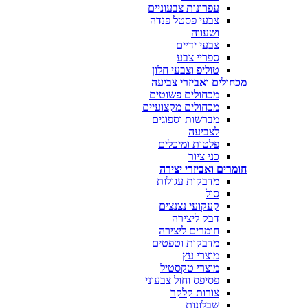
עפרונות צבעוניים
צבעי פסטל פנדה
ושעווה
צבעי ידיים
ספריי צבע
טוליפ וצבעי חלון
מכחולים ואביזרי צביעה
מכחולים פשוטים
מכחולים מקצועיים
מברשות וספוגים
לצביעה
פלטות ומיכלים
כני ציור
חומרים ואביזרי יצירה
מדבקות עגולות
סול
קעקועי נצנצים
דבק ליצירה
חומרים ליצירה
מדבקות וטפטים
מוצרי עץ
מוצרי טקסטיל
פסיפס וחול צבעוני
צורות קלקר
שבלונות