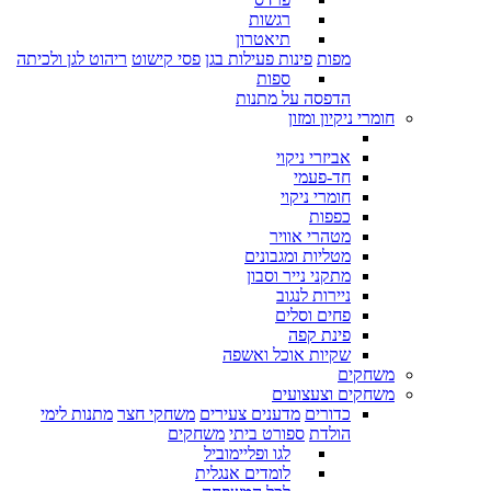
רגשות
תיאטרון
מפות
פינות פעילות בגן
פסי קישוט
ריהוט לגן ולכיתה
ספות
הדפסה על מתנות
חומרי ניקיון ומזון
אביזרי ניקוי
חד-פעמי
חומרי ניקוי
כפפות
מטהרי אוויר
מטליות ומגבונים
מתקני נייר וסבון
ניירות לנגוב
פחים וסלים
פינת קפה
שקיות אוכל ואשפה
משחקים
משחקים וצעצועים
כדורים
מדענים צעירים
משחקי חצר
מתנות לימי
הולדת
ספורט ביתי
משחקים
לגו ופליימוביל
לומדים אנגלית