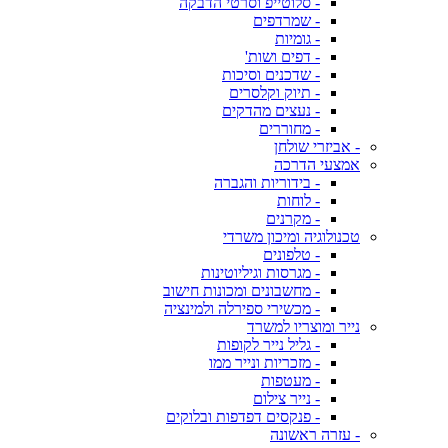
- סלוטייפ וסרטי הדבקה
- שמרדפים
- גומיות
- דפים ושות'
- שדכנים וסיכות
- תיוק וקלסרים
- נעצים מהדקים
- מחוררים
- אביזרי שולחן
אמצעי הדרכה
- בידוריות והגברה
- לוחות
- מקרנים
טכנולוגיה ומיכון משרדי
- טלפונים
- מגרסות וגיליוטינות
- מחשבונים ומכונות חישוב
- מכשירי ספירלה ולמינציה
נייר ומוצריו למשרד
- גליל נייר לקופות
- מזכריות ונייר ממו
- מעטפות
- נייר צילום
- פנקסים דפדפות ובלוקים
- עזרה ראשונה