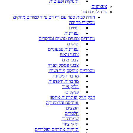
תינוקות ופעוטות
צעצועים
ציוד לבית ספר
חזרה לבית ספר עם דף רם
ציוד למורים
מחקים
מכשירי כתיבה
עטים
עפרונות
מחדדים
צבעים טושים ומרקרים
טושים
עפרונות צבעוניים
צבעי גואש
צבעי מים
צבעי פסטל ופנדה
מספריים
טיפקס
נייר ושות'
מחברת מכוונת
מחברות ודפדפות
בלוק ציור
פנקסים
דבק
תיוק ופתרונות אחסון
אינדקס והרמוניקה
חוצצים
קלסרים
שמרדפים
תיקי ציור
תיקיות אוגדנים ופולדרים