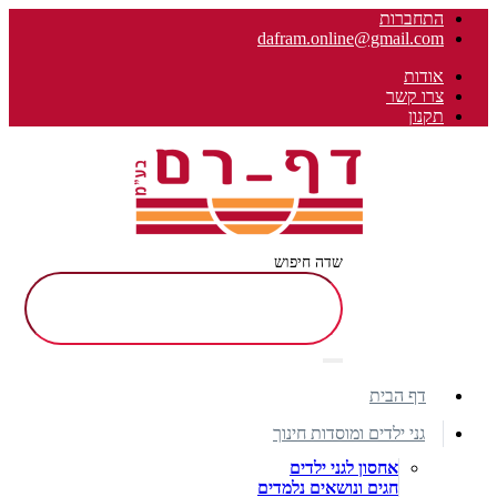
התחברות
dafram.online@gmail.com
אודות
צרו קשר
תקנון
שדה חיפוש
דף הבית
גני ילדים ומוסדות חינוך
אחסון לגני ילדים
חגים ונושאים נלמדים