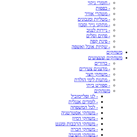
- חומרי ניקוי
- כפפות
- מטהרי אוויר
- מטליות ומגבונים
- מתקני נייר וסבון
- ניירות לנגוב
- פחים וסלים
- פינת קפה
- שקיות אוכל ואשפה
משחקים
משחקים וצעצועים
- כדורים
- מדענים צעירים
- משחקי חצר
- מתנות לימי הולדת
- ספורט ביתי
משחקים
- לגו ופליימוביל
- לומדים אנגלית
- לכל המשפחה
- משחקי אסטרטגיה
- משחקי דמיון
- משחקי הרכבות ומגנט
- משחקי חברה
- משחקי חשיבה