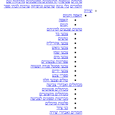
סרגלים
עטיפות
תרגומונים מחשבונים
מדבקות שם
קלמרים
כלי נגינה
שרטוט וגרפיקה
ערכות לבתי ספר
יצירה
קאפה וקנווס
קאפה
קנווס
טושים וצבעים למיניהם
צבעי בד
טושים
צבעי אקריליק
צבעי גואש
צבעי שמן
צבעי מים
עפרונות צבעוניים
צבעי פסטל פנדה ושעווה
צבעי ידיים
ספריי צבע
טוליפ וצבעי חלון
מכחולים ואביזרי צביעה
מכחולים פשוטים
מכחולים מקצועיים
מברשות וספוגים לצביעה
פלטות ומיכלים
כני ציור
חומרים ואביזרי יצירה