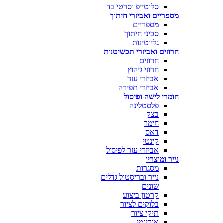
סלוטייפ וסרטי בד
מספריים ואביזרי חיתוך
מספריים
סכיני חיתוך
גליוטינות
חרוזים ואביזרי תכשיטנות
חרוזים
חרוזי גיהוץ
אביזרי עזר
אביזרי תפירה
חומרי לישה ופיסול
פלסטלינה
בצק
חימר
דאס
קינטי
אביזרי עזר לפיסול
נייר ומוצריו
מסגרות
נייר ובריסטול גדלים
שונים
קרטון ביצוע
בלוקים לציור
תיקי ציור
אוריגמי