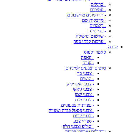
- סרגלים
- עטיפות
- תרגומונים מחשבונים
- מדבקות שם
- קלמרים
- כלי נגינה
- שרטוט וגרפיקה
- ערכות לבתי ספר
יצירה
קאפה וקנווס
- קאפה
- קנווס
טושים וצבעים למיניהם
- צבעי בד
- טושים
- צבעי אקריליק
- צבעי גואש
- צבעי שמן
- צבעי מים
- עפרונות צבעוניים
- צבעי פסטל פנדה ושעווה
- צבעי ידיים
- ספריי צבע
- טוליפ וצבעי חלון
מכחולים ואביזרי צביעה