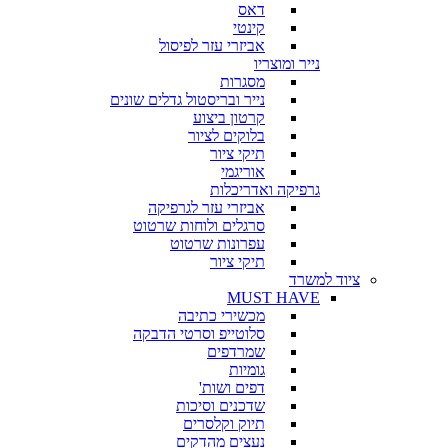
דאס
קינטי
אביזרי עזר לפיסול
נייר ומוצריו
מסגרות
נייר ובריסטול גדלים שונים
קרטון ביצוע
בלוקים לציור
תיקי ציור
אוריגמי
גרפיקה ואדריכלות
אביזרי עזר לגרפיקה
סרגלים ולוחות שרטוט
עפרונות שרטוט
תיקי ציור
ציוד למשרד
MUST HAVE
מכשירי כתיבה
סלוטייפ וסרטי הדבקה
שמרדפים
גומיות
דפים ושות'
שדכנים וסיכות
תיוק וקלסרים
נעצים מהדקים