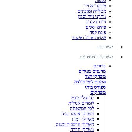
כפפות
מטהרי אוויר
מטליות ומגבונים
מתקני נייר וסבון
ניירות לנגוב
פחים וסלים
פינת קפה
שקיות אוכל ואשפה
משחקים
משחקים וצעצועים
כדורים
מדענים צעירים
משחקי חצר
מתנות לימי הולדת
ספורט ביתי
משחקים
לגו ופליימוביל
לומדים אנגלית
לכל המשפחה
משחקי אסטרטגיה
משחקי דמיון
משחקי הרכבות ומגנט
משחקי חברה