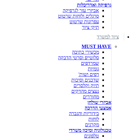
גרפיקה ואדריכלות
אביזרי עזר לגרפיקה
סרגלים ולוחות שרטוט
עפרונות שרטוט
תיקי ציור
ציוד למשרד
MUST HAVE
מכשירי כתיבה
סלוטייפ וסרטי הדבקה
שמרדפים
גומיות
דפים ושות'
שדכנים וסיכות
תיוק וקלסרים
נעצים מהדקים
מחוררים
אביזרי שולחן
אמצעי הדרכה
בידוריות והגברה
לוחות
מקרנים
טכנולוגיה ומיכון משרדי
טלפונים