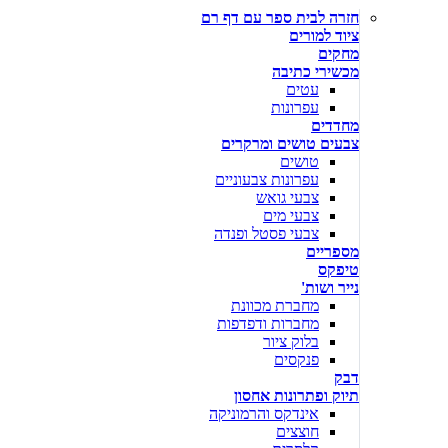
חזרה לבית ספר עם דף רם
ציוד למורים
מחקים
מכשירי כתיבה
עטים
עפרונות
מחדדים
צבעים טושים ומרקרים
טושים
עפרונות צבעוניים
צבעי גואש
צבעי מים
צבעי פסטל ופנדה
מספריים
טיפקס
נייר ושות'
מחברת מכוונת
מחברות ודפדפות
בלוק ציור
פנקסים
דבק
תיוק ופתרונות אחסון
אינדקס והרמוניקה
חוצצים