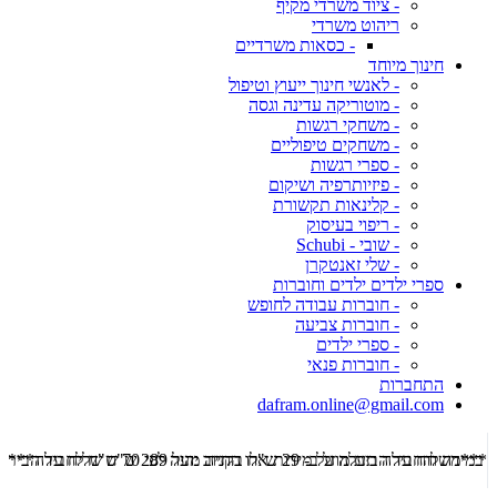
- ציוד משרדי מקיף
ריהוט משרדי
- כסאות משרדיים
חינוך מיוחד
- לאנשי חינוך ייעוץ וטיפול
- מוטוריקה עדינה וגסה
- משחקי רגשות
- משחקים טיפוליים
- ספרי רגשות
- פיזיותרפיה ושיקום
- קלינאות תקשורת
- ריפוי בעיסוק
- שובי - Schubi
- שלי זאנטקרן
ספרי ילדים ילדים וחוברות
- חוברות עבודה לחופש
- חוברות צביעה
- ספרי ילדים
- חוברות פנאי
התחברות
dafram.online@gmail.com
***משלוח עד הבית מוזל ב- 29 ש"ח בקניה מעל 289 ש"ח שליח עד הבית ***
***מש