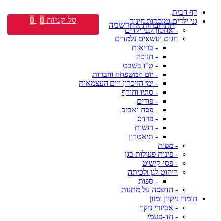
דף הבית
סל קניות
0
0
גני ילדים ומוסדות חינוך
התחברות \ הרשמה
- אחסון לגני ילדים
חגים ונושאים נלמדים
- בריאות
- חנוכה
- ט"ו בשבט
- יום המשפחה וחברות
- ימי הזיכרון ויום העצמאות
- סתיו וחורף
- פורים
- פסח ואביב
- פרדס
- רגשות
- תיאטרון
- מפות
- פינות פעילות בגן
- פסי קישוט
ריהוט לגן ולכיתה
- ספות
- הדפסה על מתנות
חומרי ניקיון ומזון
- אביזרי ניקוי
- חד-פעמי