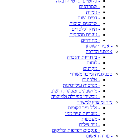
- סלוטייפ וסרטי הדבקה
- שמרדפים
- גומיות
- דפים ושות'
- שדכנים וסיכות
- תיוק וקלסרים
- נעצים מהדקים
- מחוררים
- אביזרי שולחן
אמצעי הדרכה
- בידוריות והגברה
- לוחות
- מקרנים
טכנולוגיה ומיכון משרדי
- טלפונים
- מגרסות וגיליוטינות
- מחשבונים ומכונות חישוב
- מכשירי ספירלה ולמינציה
נייר ומוצריו למשרד
- גליל נייר לקופות
- מזכריות ונייר ממו
- מעטפות
- נייר צילום
- פנקסים דפדפות ובלוקים
- עזרה ראשונה