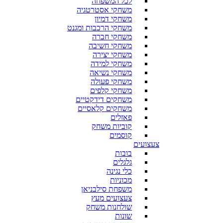
לכל המשפחה
משחקי אסטרטגיה
משחקי דמיון
משחקי הרכבות ומגנט
משחקי חברה
משחקי חשיבה
משחקי יצירה
משחקי למידה
משחקי נשיאה
משחקי פעולה
משחקי קלפים
משחקים דידקטיים
משחקים קלאסיים
פאזלים
קוביות משחק
קוסמים
צעצועים
בובות
גלגלים
כלי נגינה
מכוניות
משפחת סילבניאן
צעצועים מעץ
שולחנות משחק
שונות