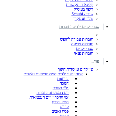
קלינאות תקשורת
ריפוי בעיסוק
שובי - Schubi
שלי זאנטקרן
ספרי ילדים ילדים וחוברות
חוברות עבודה לחופש
חוברות צביעה
ספרי ילדים
חוברות פנאי
עוד...
גני ילדים ומוסדות חינוך
אחסון לגני ילדים
חגים ונושאים נלמדים
בריאות
חנוכה
ט"ו בשבט
יום המשפחה וחברות
ימי הזיכרון ויום העצמאות
סתיו וחורף
פורים
פסח ואביב
פרדס