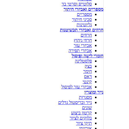
סלוטייפ וסרטי בד
מספריים ואביזרי חיתוך
מספריים
סכיני חיתוך
גליוטינות
חרוזים ואביזרי תכשיטנות
חרוזים
חרוזי גיהוץ
אביזרי עזר
אביזרי תפירה
חומרי לישה ופיסול
פלסטלינה
בצק
חימר
דאס
קינטי
אביזרי עזר לפיסול
נייר ומוצריו
מסגרות
נייר ובריסטול גדלים
שונים
קרטון ביצוע
בלוקים לציור
תיקי ציור
אוריגמי