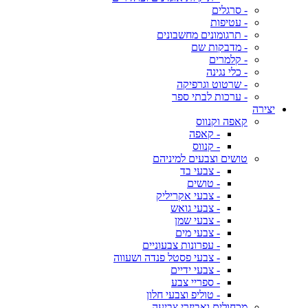
- סרגלים
- עטיפות
- תרגומונים מחשבונים
- מדבקות שם
- קלמרים
- כלי נגינה
- שרטוט וגרפיקה
- ערכות לבתי ספר
יצירה
קאפה וקנווס
- קאפה
- קנווס
טושים וצבעים למיניהם
- צבעי בד
- טושים
- צבעי אקריליק
- צבעי גואש
- צבעי שמן
- צבעי מים
- עפרונות צבעוניים
- צבעי פסטל פנדה ושעווה
- צבעי ידיים
- ספריי צבע
- טוליפ וצבעי חלון
מכחולים ואביזרי צביעה