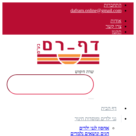
התחברות
dafram.online@gmail.com
אודות
צרו קשר
תקנון
שדה חיפוש
דף הבית
גני ילדים ומוסדות חינוך
אחסון לגני ילדים
חגים ונושאים נלמדים