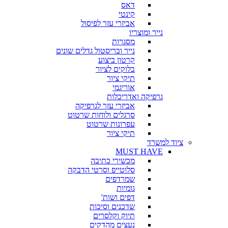
דאס
קינטי
אביזרי עזר לפיסול
נייר ומוצריו
מסגרות
נייר ובריסטול גדלים שונים
קרטון ביצוע
בלוקים לציור
תיקי ציור
אוריגמי
גרפיקה ואדריכלות
אביזרי עזר לגרפיקה
סרגלים ולוחות שרטוט
עפרונות שרטוט
תיקי ציור
ציוד למשרד
MUST HAVE
מכשירי כתיבה
סלוטייפ וסרטי הדבקה
שמרדפים
גומיות
דפים ושות'
שדכנים וסיכות
תיוק וקלסרים
נעצים מהדקים