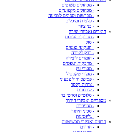
- מכחולים פשוטים
- מכחולים מקצועיים
- מברשות וספוגים לצביעה
- פלטות ומיכלים
- כני ציור
חומרים ואביזרי יצירה
- מדבקות עגולות
- סול
- קעקועי נצנצים
- דבק ליצירה
- חומרים ליצירה
- מדבקות וטפטים
- מוצרי עץ
- מוצרי טקסטיל
- פסיפס וחול צבעוני
- צורות קלקר
- שבלונות
- סלוטייפ וסרטי בד
מספריים ואביזרי חיתוך
- מספריים
- סכיני חיתוך
- גליוטינות
חרוזים ואביזרי תכשיטנות
- חרוזים