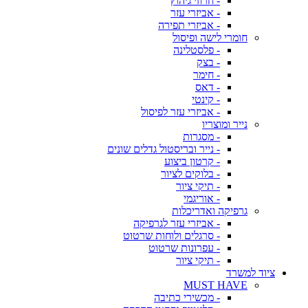
- חרוזי גיהוץ
- אביזרי עזר
- אביזרי תפירה
חומרי לישה ופיסול
- פלסטלינה
- בצק
- חימר
- דאס
- קינטי
- אביזרי עזר לפיסול
נייר ומוצריו
- מסגרות
- נייר ובריסטול גדלים שונים
- קרטון ביצוע
- בלוקים לציור
- תיקי ציור
- אוריגמי
גרפיקה ואדריכלות
- אביזרי עזר לגרפיקה
- סרגלים ולוחות שרטוט
- עפרונות שרטוט
- תיקי ציור
ציוד למשרד
MUST HAVE
- מכשירי כתיבה