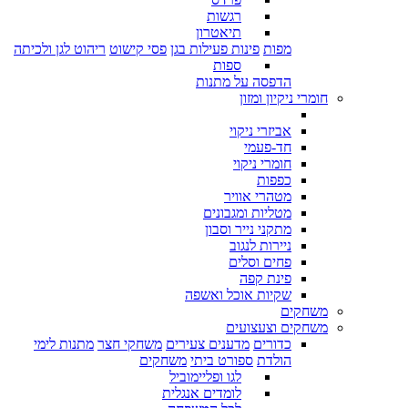
רגשות
תיאטרון
מפות
פינות פעילות בגן
פסי קישוט
ריהוט לגן ולכיתה
ספות
הדפסה על מתנות
חומרי ניקיון ומזון
אביזרי ניקוי
חד-פעמי
חומרי ניקוי
כפפות
מטהרי אוויר
מטליות ומגבונים
מתקני נייר וסבון
ניירות לנגוב
פחים וסלים
פינת קפה
שקיות אוכל ואשפה
משחקים
משחקים וצעצועים
כדורים
מדענים צעירים
משחקי חצר
מתנות לימי
הולדת
ספורט ביתי
משחקים
לגו ופליימוביל
לומדים אנגלית