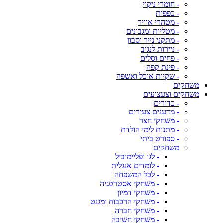
- חומרי ניקוי
- כפפות
- מטהרי אוויר
- מטליות ומגבונים
- מתקני נייר וסבון
- ניירות לנגוב
- פחים וסלים
- פינת קפה
- שקיות אוכל ואשפה
משחקים
משחקים וצעצועים
- כדורים
- מדענים צעירים
- משחקי חצר
- מתנות לימי הולדת
- ספורט ביתי
משחקים
- לגו ופליימוביל
- לומדים אנגלית
- לכל המשפחה
- משחקי אסטרטגיה
- משחקי דמיון
- משחקי הרכבות ומגנט
- משחקי חברה
- משחקי חשיבה