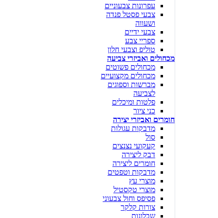
עפרונות צבעוניים
צבעי פסטל פנדה
ושעווה
צבעי ידיים
ספריי צבע
טוליפ וצבעי חלון
מכחולים ואביזרי צביעה
מכחולים פשוטים
מכחולים מקצועיים
מברשות וספוגים
לצביעה
פלטות ומיכלים
כני ציור
חומרים ואביזרי יצירה
מדבקות עגולות
סול
קעקועי נצנצים
דבק ליצירה
חומרים ליצירה
מדבקות וטפטים
מוצרי עץ
מוצרי טקסטיל
פסיפס וחול צבעוני
צורות קלקר
שבלונות