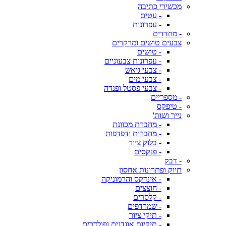
מכשירי כתיבה
- עטים
- עפרונות
- מחדדים
צבעים טושים ומרקרים
- טושים
- עפרונות צבעוניים
- צבעי גואש
- צבעי מים
- צבעי פסטל ופנדה
- מספריים
- טיפקס
נייר ושות'
- מחברת מכוונת
- מחברות ודפדפות
- בלוק ציור
- פנקסים
- דבק
תיוק ופתרונות אחסון
- אינדקס והרמוניקה
- חוצצים
- קלסרים
- שמרדפים
- תיקי ציור
- תיקיות אוגדנים ופולדרים