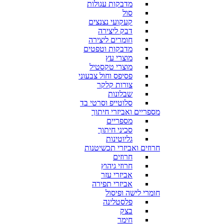
מדבקות עגולות
סול
קעקועי נצנצים
דבק ליצירה
חומרים ליצירה
מדבקות וטפטים
מוצרי עץ
מוצרי טקסטיל
פסיפס וחול צבעוני
צורות קלקר
שבלונות
סלוטייפ וסרטי בד
מספריים ואביזרי חיתוך
מספריים
סכיני חיתוך
גליוטינות
חרוזים ואביזרי תכשיטנות
חרוזים
חרוזי גיהוץ
אביזרי עזר
אביזרי תפירה
חומרי לישה ופיסול
פלסטלינה
בצק
חימר