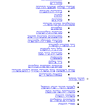
מחוררים
אביזרי שולחן
אמצעי הדרכה
בידוריות והגברה
לוחות
מקרנים
טכנולוגיה ומיכון משרדי
טלפונים
מגרסות וגיליוטינות
מחשבונים ומכונות חישוב
מכשירי ספירלה ולמינציה
נייר ומוצריו למשרד
גליל נייר לקופות
מזכריות ונייר ממו
מעטפות
נייר צילום
פנקסים דפדפות ובלוקים
עזרה ראשונה
ציוד משרדי מקיף
ריהוט משרדי
כסאות משרדיים
חינוך מיוחד
לאנשי חינוך ייעוץ וטיפול
מוטוריקה עדינה וגסה
משחקי רגשות
משחקים טיפוליים
ספרי רגשות