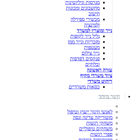
מגרסות וגיליוטינות
מחשבונים ומכונות
חישוב
מכשירי ספירלה
ולמינציה
נייר ומוצריו למשרד
גליל נייר לקופות
מזכריות ונייר ממו
מעטפות
נייר צילום
פנקסים דפדפות
ובלוקים
עזרה ראשונה
ציוד משרדי מקיף
ריהוט משרדי
כסאות משרדיים
חינוך מיוחד
לאנשי חינוך ייעוץ וטיפול
מוטוריקה עדינה וגסה
משחקי רגשות
משחקים טיפוליים
ספרי רגשות
פיזיותרפיה ושיקום