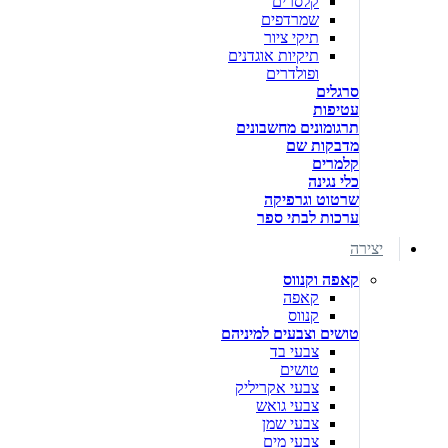
קלסרים
שמרדפים
תיקי ציור
תיקיות אוגדנים
ופולדרים
סרגלים
עטיפות
תרגומונים מחשבונים
מדבקות שם
קלמרים
כלי נגינה
שרטוט וגרפיקה
ערכות לבתי ספר
יצירה
קאפה וקנווס
קאפה
קנווס
טושים וצבעים למיניהם
צבעי בד
טושים
צבעי אקריליק
צבעי גואש
צבעי שמן
צבעי מים