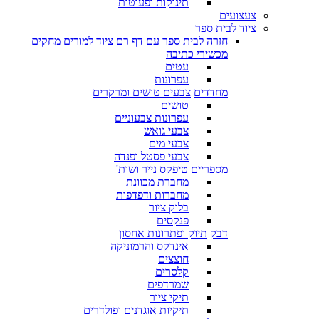
תינוקות ופעוטות
צעצועים
ציוד לבית ספר
חזרה לבית ספר עם דף רם
ציוד למורים
מחקים
מכשירי כתיבה
עטים
עפרונות
מחדדים
צבעים טושים ומרקרים
טושים
עפרונות צבעוניים
צבעי גואש
צבעי מים
צבעי פסטל ופנדה
מספריים
טיפקס
נייר ושות'
מחברת מכוונת
מחברות ודפדפות
בלוק ציור
פנקסים
דבק
תיוק ופתרונות אחסון
אינדקס והרמוניקה
חוצצים
קלסרים
שמרדפים
תיקי ציור
תיקיות אוגדנים ופולדרים