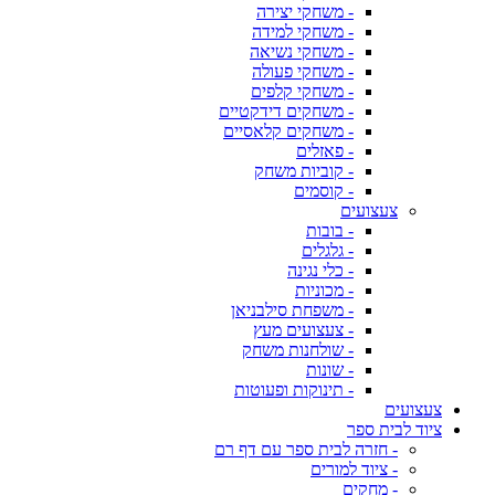
- משחקי יצירה
- משחקי למידה
- משחקי נשיאה
- משחקי פעולה
- משחקי קלפים
- משחקים דידקטיים
- משחקים קלאסיים
- פאזלים
- קוביות משחק
- קוסמים
צעצועים
- בובות
- גלגלים
- כלי נגינה
- מכוניות
- משפחת סילבניאן
- צעצועים מעץ
- שולחנות משחק
- שונות
- תינוקות ופעוטות
צעצועים
ציוד לבית ספר
- חזרה לבית ספר עם דף רם
- ציוד למורים
- מחקים