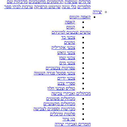
סרגלים
עטיפות
תרגומונים מחשבונים
מדבקות שם
קלמרים
כלי נגינה
שרטוט וגרפיקה
ערכות לבתי ספר
יצירה
קאפה וקנווס
קאפה
קנווס
טושים וצבעים למיניהם
צבעי בד
טושים
צבעי אקריליק
צבעי גואש
צבעי שמן
צבעי מים
עפרונות צבעוניים
צבעי פסטל פנדה ושעווה
צבעי ידיים
ספריי צבע
טוליפ וצבעי חלון
מכחולים ואביזרי צביעה
מכחולים פשוטים
מכחולים מקצועיים
מברשות וספוגים לצביעה
פלטות ומיכלים
כני ציור
חומרים ואביזרי יצירה