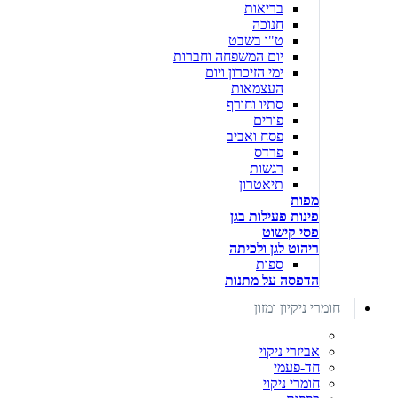
בריאות
חנוכה
ט"ו בשבט
יום המשפחה וחברות
ימי הזיכרון ויום
העצמאות
סתיו וחורף
פורים
פסח ואביב
פרדס
רגשות
תיאטרון
מפות
פינות פעילות בגן
פסי קישוט
ריהוט לגן ולכיתה
ספות
הדפסה על מתנות
חומרי ניקיון ומזון
אביזרי ניקוי
חד-פעמי
חומרי ניקוי