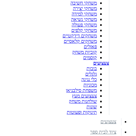
משחקי חשיבה
משחקי יצירה
משחקי למידה
משחקי נשיאה
משחקי פעולה
משחקי קלפים
משחקים דידקטיים
משחקים קלאסיים
פאזלים
קוביות משחק
קוסמים
צעצועים
בובות
גלגלים
כלי נגינה
מכוניות
משפחת סילבניאן
צעצועים מעץ
שולחנות משחק
שונות
תינוקות ופעוטות
צעצועים
ציוד לבית ספר