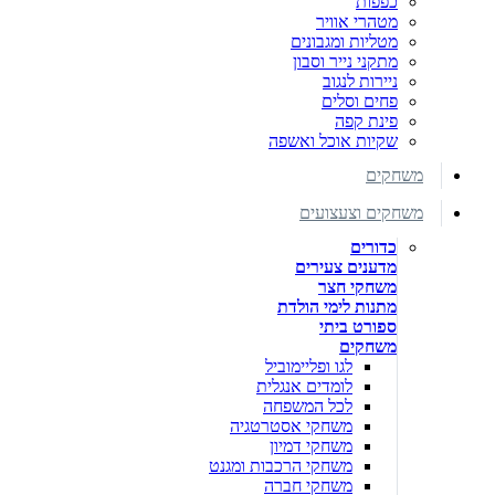
כפפות
מטהרי אוויר
מטליות ומגבונים
מתקני נייר וסבון
ניירות לנגוב
פחים וסלים
פינת קפה
שקיות אוכל ואשפה
משחקים
משחקים וצעצועים
כדורים
מדענים צעירים
משחקי חצר
מתנות לימי הולדת
ספורט ביתי
משחקים
לגו ופליימוביל
לומדים אנגלית
לכל המשפחה
משחקי אסטרטגיה
משחקי דמיון
משחקי הרכבות ומגנט
משחקי חברה