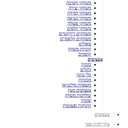
משחקי חשיבה
משחקי יצירה
משחקי למידה
משחקי נשיאה
משחקי פעולה
משחקי קלפים
משחקים דידקטיים
משחקים קלאסיים
פאזלים
קוביות משחק
קוסמים
צעצועים
בובות
גלגלים
כלי נגינה
מכוניות
משפחת סילבניאן
צעצועים מעץ
שולחנות משחק
שונות
תינוקות ופעוטות
צעצועים
ציוד לבית ספר