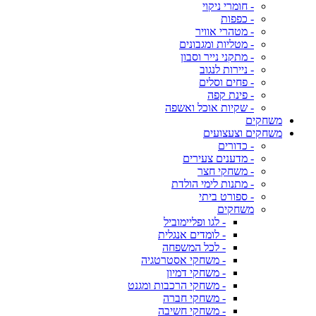
- חומרי ניקוי
- כפפות
- מטהרי אוויר
- מטליות ומגבונים
- מתקני נייר וסבון
- ניירות לנגוב
- פחים וסלים
- פינת קפה
- שקיות אוכל ואשפה
משחקים
משחקים וצעצועים
- כדורים
- מדענים צעירים
- משחקי חצר
- מתנות לימי הולדת
- ספורט ביתי
משחקים
- לגו ופליימוביל
- לומדים אנגלית
- לכל המשפחה
- משחקי אסטרטגיה
- משחקי דמיון
- משחקי הרכבות ומגנט
- משחקי חברה
- משחקי חשיבה