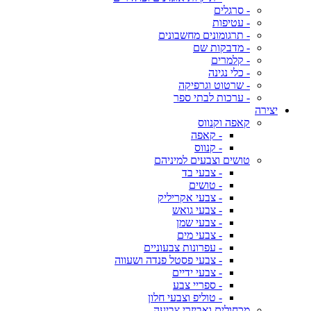
- סרגלים
- עטיפות
- תרגומונים מחשבונים
- מדבקות שם
- קלמרים
- כלי נגינה
- שרטוט וגרפיקה
- ערכות לבתי ספר
יצירה
קאפה וקנווס
- קאפה
- קנווס
טושים וצבעים למיניהם
- צבעי בד
- טושים
- צבעי אקריליק
- צבעי גואש
- צבעי שמן
- צבעי מים
- עפרונות צבעוניים
- צבעי פסטל פנדה ושעווה
- צבעי ידיים
- ספריי צבע
- טוליפ וצבעי חלון
מכחולים ואביזרי צביעה