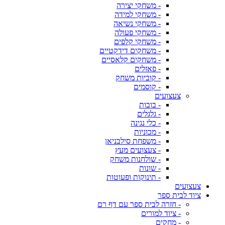
- משחקי יצירה
- משחקי למידה
- משחקי נשיאה
- משחקי פעולה
- משחקי קלפים
- משחקים דידקטיים
- משחקים קלאסיים
- פאזלים
- קוביות משחק
- קוסמים
צעצועים
- בובות
- גלגלים
- כלי נגינה
- מכוניות
- משפחת סילבניאן
- צעצועים מעץ
- שולחנות משחק
- שונות
- תינוקות ופעוטות
צעצועים
ציוד לבית ספר
- חזרה לבית ספר עם דף רם
- ציוד למורים
- מחקים