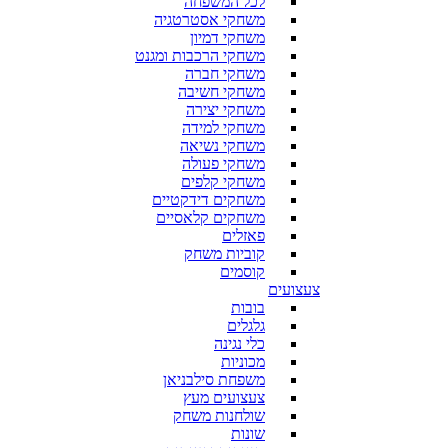
לכל המשפחה
משחקי אסטרטגיה
משחקי דמיון
משחקי הרכבות ומגנט
משחקי חברה
משחקי חשיבה
משחקי יצירה
משחקי למידה
משחקי נשיאה
משחקי פעולה
משחקי קלפים
משחקים דידקטיים
משחקים קלאסיים
פאזלים
קוביות משחק
קוסמים
צעצועים
בובות
גלגלים
כלי נגינה
מכוניות
משפחת סילבניאן
צעצועים מעץ
שולחנות משחק
שונות