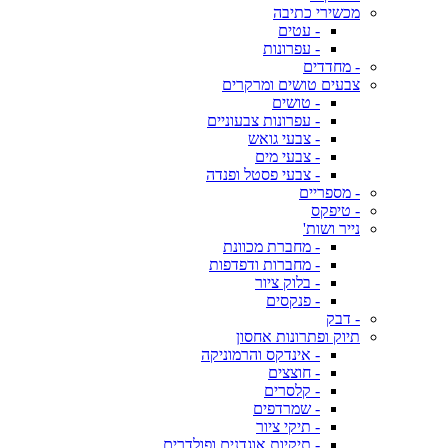
מכשירי כתיבה
- עטים
- עפרונות
- מחדדים
צבעים טושים ומרקרים
- טושים
- עפרונות צבעוניים
- צבעי גואש
- צבעי מים
- צבעי פסטל ופנדה
- מספריים
- טיפקס
נייר ושות'
- מחברת מכוונת
- מחברות ודפדפות
- בלוק ציור
- פנקסים
- דבק
תיוק ופתרונות אחסון
- אינדקס והרמוניקה
- חוצצים
- קלסרים
- שמרדפים
- תיקי ציור
- תיקיות אוגדנים ופולדרים