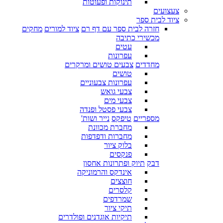
תינוקות ופעוטות
צעצועים
ציוד לבית ספר
חזרה לבית ספר עם דף רם
ציוד למורים
מחקים
מכשירי כתיבה
עטים
עפרונות
מחדדים
צבעים טושים ומרקרים
טושים
עפרונות צבעוניים
צבעי גואש
צבעי מים
צבעי פסטל ופנדה
מספריים
טיפקס
נייר ושות'
מחברת מכוונת
מחברות ודפדפות
בלוק ציור
פנקסים
דבק
תיוק ופתרונות אחסון
אינדקס והרמוניקה
חוצצים
קלסרים
שמרדפים
תיקי ציור
תיקיות אוגדנים ופולדרים