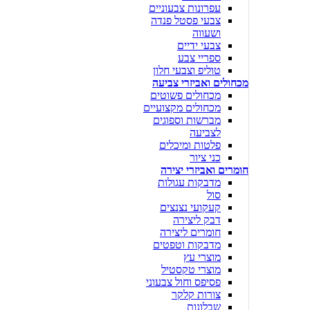
עפרונות צבעוניים
צבעי פסטל פנדה
ושעווה
צבעי ידיים
ספריי צבע
טוליפ וצבעי חלון
מכחולים ואביזרי צביעה
מכחולים פשוטים
מכחולים מקצועיים
מברשות וספוגים
לצביעה
פלטות ומיכלים
כני ציור
חומרים ואביזרי יצירה
מדבקות עגולות
סול
קעקועי נצנצים
דבק ליצירה
חומרים ליצירה
מדבקות וטפטים
מוצרי עץ
מוצרי טקסטיל
פסיפס וחול צבעוני
צורות קלקר
שבלונות