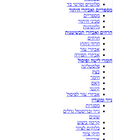
סלוטייפ וסרטי בד
מספריים ואביזרי חיתוך
מספריים
סכיני חיתוך
גליוטינות
חרוזים ואביזרי תכשיטנות
חרוזים
חרוזי גיהוץ
אביזרי עזר
אביזרי תפירה
חומרי לישה ופיסול
פלסטלינה
בצק
חימר
דאס
קינטי
אביזרי עזר לפיסול
נייר ומוצריו
מסגרות
נייר ובריסטול גדלים
שונים
קרטון ביצוע
בלוקים לציור
תיקי ציור
אוריגמי