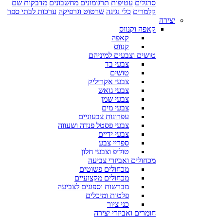
סרגלים
עטיפות
תרגומונים מחשבונים
מדבקות שם
קלמרים
כלי נגינה
שרטוט וגרפיקה
ערכות לבתי ספר
יצירה
קאפה וקנווס
קאפה
קנווס
טושים וצבעים למיניהם
צבעי בד
טושים
צבעי אקריליק
צבעי גואש
צבעי שמן
צבעי מים
עפרונות צבעוניים
צבעי פסטל פנדה ושעווה
צבעי ידיים
ספריי צבע
טוליפ וצבעי חלון
מכחולים ואביזרי צביעה
מכחולים פשוטים
מכחולים מקצועיים
מברשות וספוגים לצביעה
פלטות ומיכלים
כני ציור
חומרים ואביזרי יצירה