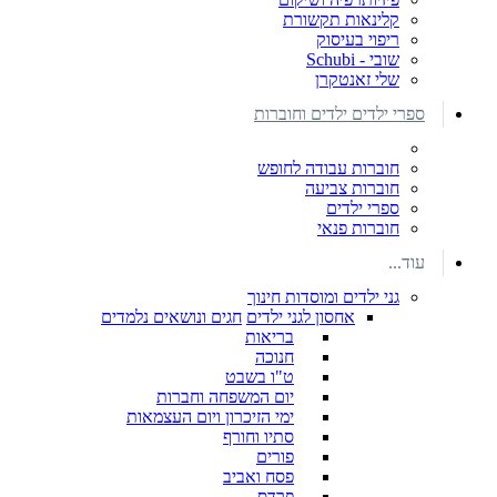
קלינאות תקשורת
ריפוי בעיסוק
שובי - Schubi
שלי זאנטקרן
ספרי ילדים ילדים וחוברות
חוברות עבודה לחופש
חוברות צביעה
ספרי ילדים
חוברות פנאי
עוד...
גני ילדים ומוסדות חינוך
אחסון לגני ילדים
חגים ונושאים נלמדים
בריאות
חנוכה
ט"ו בשבט
יום המשפחה וחברות
ימי הזיכרון ויום העצמאות
סתיו וחורף
פורים
פסח ואביב
פרדס