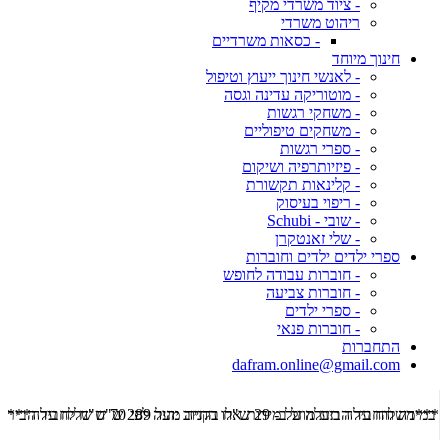
- ציוד משרדי מקיף
ריהוט משרדי
- כסאות משרדיים
חינוך מיוחד
- לאנשי חינוך ייעוץ וטיפול
- מוטוריקה עדינה וגסה
- משחקי רגשות
- משחקים טיפוליים
- ספרי רגשות
- פיזיותרפיה ושיקום
- קלינאות תקשורת
- ריפוי בעיסוק
- שובי - Schubi
- שלי זאנטקרן
ספרי ילדים ילדים וחוברות
- חוברות עבודה לחופש
- חוברות צביעה
- ספרי ילדים
- חוברות פנאי
התחברות
dafram.online@gmail.com
***משלוח עד הבית מוזל ב- 29 ש"ח בקניה מעל 289 ש"ח שליח עד הבית ***
***מש