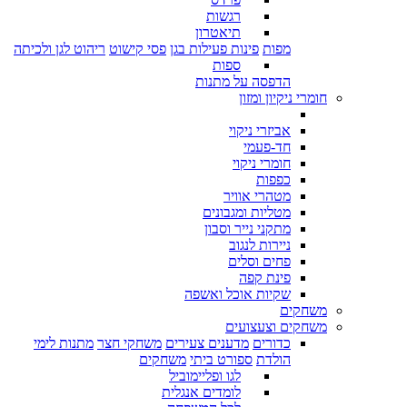
רגשות
תיאטרון
מפות
פינות פעילות בגן
פסי קישוט
ריהוט לגן ולכיתה
ספות
הדפסה על מתנות
חומרי ניקיון ומזון
אביזרי ניקוי
חד-פעמי
חומרי ניקוי
כפפות
מטהרי אוויר
מטליות ומגבונים
מתקני נייר וסבון
ניירות לנגוב
פחים וסלים
פינת קפה
שקיות אוכל ואשפה
משחקים
משחקים וצעצועים
כדורים
מדענים צעירים
משחקי חצר
מתנות לימי
הולדת
ספורט ביתי
משחקים
לגו ופליימוביל
לומדים אנגלית