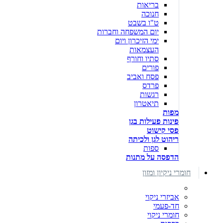
בריאות
חנוכה
ט"ו בשבט
יום המשפחה וחברות
ימי הזיכרון ויום
העצמאות
סתיו וחורף
פורים
פסח ואביב
פרדס
רגשות
תיאטרון
מפות
פינות פעילות בגן
פסי קישוט
ריהוט לגן ולכיתה
ספות
הדפסה על מתנות
חומרי ניקיון ומזון
אביזרי ניקוי
חד-פעמי
חומרי ניקוי