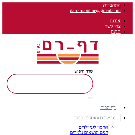
התחברות
dafram.online@gmail.com
אודות
צרו קשר
תקנון
שדה חיפוש
דף הבית
גני ילדים ומוסדות חינוך
אחסון לגני ילדים
חגים ונושאים נלמדים