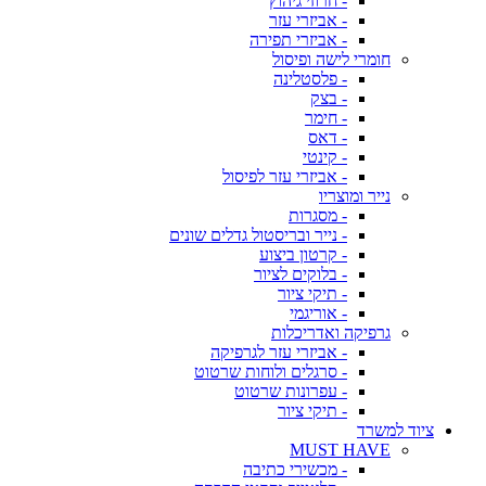
- חרוזי גיהוץ
- אביזרי עזר
- אביזרי תפירה
חומרי לישה ופיסול
- פלסטלינה
- בצק
- חימר
- דאס
- קינטי
- אביזרי עזר לפיסול
נייר ומוצריו
- מסגרות
- נייר ובריסטול גדלים שונים
- קרטון ביצוע
- בלוקים לציור
- תיקי ציור
- אוריגמי
גרפיקה ואדריכלות
- אביזרי עזר לגרפיקה
- סרגלים ולוחות שרטוט
- עפרונות שרטוט
- תיקי ציור
ציוד למשרד
MUST HAVE
- מכשירי כתיבה