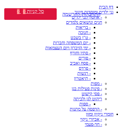
דף הבית
סל קניות
0
0
גני ילדים ומוסדות חינוך
התחברות \ הרשמה
- אחסון לגני ילדים
חגים ונושאים נלמדים
- בריאות
- חנוכה
- ט"ו בשבט
- יום המשפחה וחברות
- ימי הזיכרון ויום העצמאות
- סתיו וחורף
- פורים
- פסח ואביב
- פרדס
- רגשות
- תיאטרון
- מפות
- פינות פעילות בגן
- פסי קישוט
ריהוט לגן ולכיתה
- ספות
- הדפסה על מתנות
חומרי ניקיון ומזון
- אביזרי ניקוי
- חד-פעמי