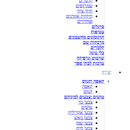
קלסרים
שמרדפים
תיקי ציור
תיקיות אוגדנים
ופולדרים
סרגלים
עטיפות
תרגומונים מחשבונים
מדבקות שם
קלמרים
כלי נגינה
שרטוט וגרפיקה
ערכות לבתי ספר
יצירה
קאפה וקנווס
קאפה
קנווס
טושים וצבעים למיניהם
צבעי בד
טושים
צבעי אקריליק
צבעי גואש
צבעי שמן
צבעי מים