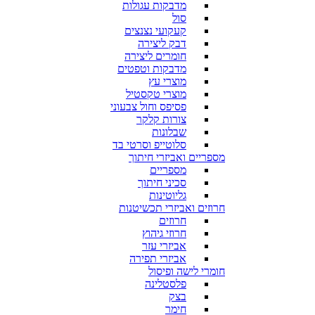
מדבקות עגולות
סול
קעקועי נצנצים
דבק ליצירה
חומרים ליצירה
מדבקות וטפטים
מוצרי עץ
מוצרי טקסטיל
פסיפס וחול צבעוני
צורות קלקר
שבלונות
סלוטייפ וסרטי בד
מספריים ואביזרי חיתוך
מספריים
סכיני חיתוך
גליוטינות
חרוזים ואביזרי תכשיטנות
חרוזים
חרוזי גיהוץ
אביזרי עזר
אביזרי תפירה
חומרי לישה ופיסול
פלסטלינה
בצק
חימר