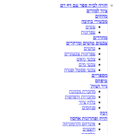
חזרה לבית ספר עם דף רם
ציוד למורים
מחקים
מכשירי כתיבה
עטים
עפרונות
מחדדים
צבעים טושים ומרקרים
טושים
עפרונות צבעוניים
צבעי גואש
צבעי מים
צבעי פסטל ופנדה
מספריים
טיפקס
נייר ושות'
מחברת מכוונת
מחברות ודפדפות
בלוק ציור
פנקסים
דבק
תיוק ופתרונות אחסון
אינדקס והרמוניקה
חוצצים