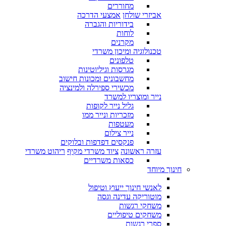
מחוררים
אביזרי שולחן
אמצעי הדרכה
בידוריות והגברה
לוחות
מקרנים
טכנולוגיה ומיכון משרדי
טלפונים
מגרסות וגיליוטינות
מחשבונים ומכונות חישוב
מכשירי ספירלה ולמינציה
נייר ומוצריו למשרד
גליל נייר לקופות
מזכריות ונייר ממו
מעטפות
נייר צילום
פנקסים דפדפות ובלוקים
עזרה ראשונה
ציוד משרדי מקיף
ריהוט משרדי
כסאות משרדיים
חינוך מיוחד
לאנשי חינוך ייעוץ וטיפול
מוטוריקה עדינה וגסה
משחקי רגשות
משחקים טיפוליים
ספרי רגשות