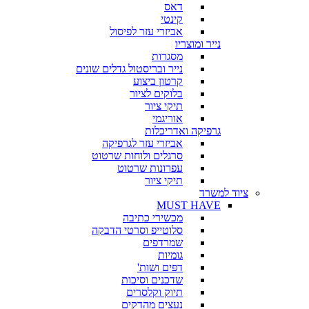
דאס
קינטי
אביזרי עזר לפיסול
נייר ומוצריו
מסגרות
נייר ובריסטול גדלים שונים
קרטון ביצוע
בלוקים לציור
תיקי ציור
אוריגמי
גרפיקה ואדריכלות
אביזרי עזר לגרפיקה
סרגלים ולוחות שרטוט
עפרונות שרטוט
תיקי ציור
ציוד למשרד
MUST HAVE
מכשירי כתיבה
סלוטייפ וסרטי הדבקה
שמרדפים
גומיות
דפים ושות'
שדכנים וסיכות
תיוק וקלסרים
נעצים מהדקים