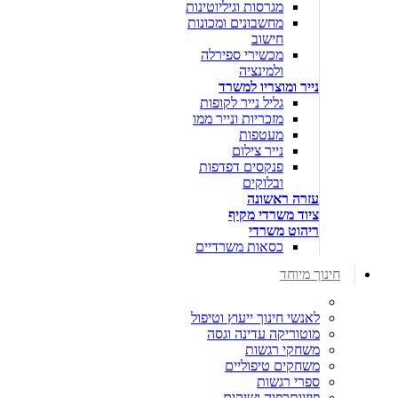
מגרסות וגיליוטינות
מחשבונים ומכונות
חישוב
מכשירי ספירלה
ולמינציה
נייר ומוצריו למשרד
גליל נייר לקופות
מזכריות ונייר ממו
מעטפות
נייר צילום
פנקסים דפדפות
ובלוקים
עזרה ראשונה
ציוד משרדי מקיף
ריהוט משרדי
כסאות משרדיים
חינוך מיוחד
לאנשי חינוך ייעוץ וטיפול
מוטוריקה עדינה וגסה
משחקי רגשות
משחקים טיפוליים
ספרי רגשות
פיזיותרפיה ושיקום