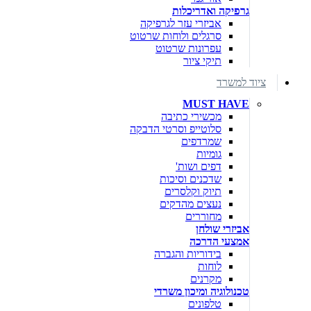
גרפיקה ואדריכלות
אביזרי עזר לגרפיקה
סרגלים ולוחות שרטוט
עפרונות שרטוט
תיקי ציור
ציוד למשרד
MUST HAVE
מכשירי כתיבה
סלוטייפ וסרטי הדבקה
שמרדפים
גומיות
דפים ושות'
שדכנים וסיכות
תיוק וקלסרים
נעצים מהדקים
מחוררים
אביזרי שולחן
אמצעי הדרכה
בידוריות והגברה
לוחות
מקרנים
טכנולוגיה ומיכון משרדי
טלפונים