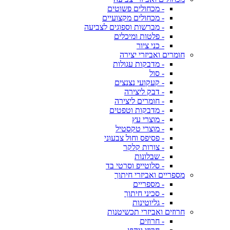
- מכחולים פשוטים
- מכחולים מקצועיים
- מברשות וספוגים לצביעה
- פלטות ומיכלים
- כני ציור
חומרים ואביזרי יצירה
- מדבקות עגולות
- סול
- קעקועי נצנצים
- דבק ליצירה
- חומרים ליצירה
- מדבקות וטפטים
- מוצרי עץ
- מוצרי טקסטיל
- פסיפס וחול צבעוני
- צורות קלקר
- שבלונות
- סלוטייפ וסרטי בד
מספריים ואביזרי חיתוך
- מספריים
- סכיני חיתוך
- גליוטינות
חרוזים ואביזרי תכשיטנות
- חרוזים