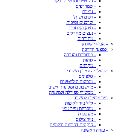
- סלוטייפ וסרטי הדבקה
- שמרדפים
- גומיות
- דפים ושות'
- שדכנים וסיכות
- תיוק וקלסרים
- נעצים מהדקים
- מחוררים
- אביזרי שולחן
אמצעי הדרכה
- בידוריות והגברה
- לוחות
- מקרנים
טכנולוגיה ומיכון משרדי
- טלפונים
- מגרסות וגיליוטינות
- מחשבונים ומכונות חישוב
- מכשירי ספירלה ולמינציה
נייר ומוצריו למשרד
- גליל נייר לקופות
- מזכריות ונייר ממו
- מעטפות
- נייר צילום
- פנקסים דפדפות ובלוקים
- עזרה ראשונה