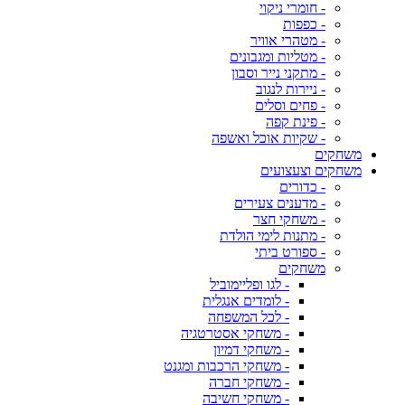
- חומרי ניקוי
- כפפות
- מטהרי אוויר
- מטליות ומגבונים
- מתקני נייר וסבון
- ניירות לנגוב
- פחים וסלים
- פינת קפה
- שקיות אוכל ואשפה
משחקים
משחקים וצעצועים
- כדורים
- מדענים צעירים
- משחקי חצר
- מתנות לימי הולדת
- ספורט ביתי
משחקים
- לגו ופליימוביל
- לומדים אנגלית
- לכל המשפחה
- משחקי אסטרטגיה
- משחקי דמיון
- משחקי הרכבות ומגנט
- משחקי חברה
- משחקי חשיבה