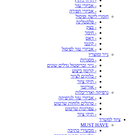
- חרוזי גיהוץ
- אביזרי עזר
- אביזרי תפירה
חומרי לישה ופיסול
- פלסטלינה
- בצק
- חימר
- דאס
- קינטי
- אביזרי עזר לפיסול
נייר ומוצריו
- מסגרות
- נייר ובריסטול גדלים שונים
- קרטון ביצוע
- בלוקים לציור
- תיקי ציור
- אוריגמי
גרפיקה ואדריכלות
- אביזרי עזר לגרפיקה
- סרגלים ולוחות שרטוט
- עפרונות שרטוט
- תיקי ציור
ציוד למשרד
MUST HAVE
- מכשירי כתיבה