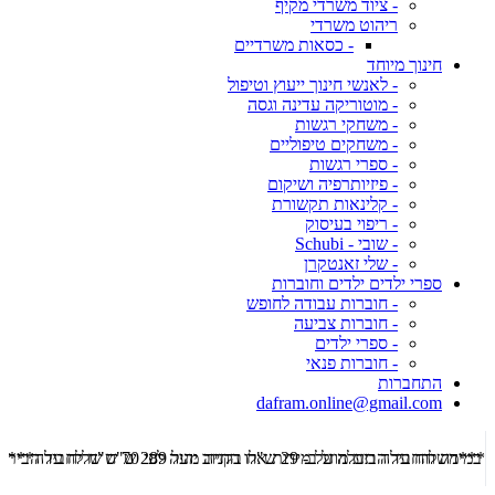
- ציוד משרדי מקיף
ריהוט משרדי
- כסאות משרדיים
חינוך מיוחד
- לאנשי חינוך ייעוץ וטיפול
- מוטוריקה עדינה וגסה
- משחקי רגשות
- משחקים טיפוליים
- ספרי רגשות
- פיזיותרפיה ושיקום
- קלינאות תקשורת
- ריפוי בעיסוק
- שובי - Schubi
- שלי זאנטקרן
ספרי ילדים ילדים וחוברות
- חוברות עבודה לחופש
- חוברות צביעה
- ספרי ילדים
- חוברות פנאי
התחברות
dafram.online@gmail.com
***משלוח עד הבית מוזל ב- 29 ש"ח בקניה מעל 289 ש"ח שליח עד הבית ***
***מש