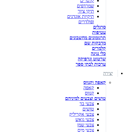
קלסרים
שמרדפים
תיקי ציור
תיקיות אוגדנים
ופולדרים
סרגלים
עטיפות
תרגומונים מחשבונים
מדבקות שם
קלמרים
כלי נגינה
שרטוט וגרפיקה
ערכות לבתי ספר
יצירה
קאפה וקנווס
קאפה
קנווס
טושים וצבעים למיניהם
צבעי בד
טושים
צבעי אקריליק
צבעי גואש
צבעי שמן
צבעי מים