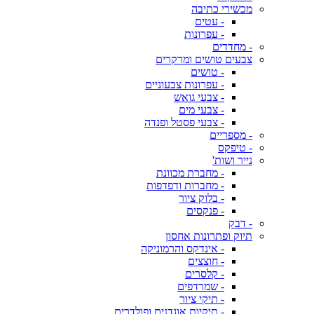
מכשירי כתיבה
- עטים
- עפרונות
- מחדדים
צבעים טושים ומרקרים
- טושים
- עפרונות צבעוניים
- צבעי גואש
- צבעי מים
- צבעי פסטל ופנדה
- מספריים
- טיפקס
נייר ושות'
- מחברת מכוונת
- מחברות ודפדפות
- בלוק ציור
- פנקסים
- דבק
תיוק ופתרונות אחסון
- אינדקס והרמוניקה
- חוצצים
- קלסרים
- שמרדפים
- תיקי ציור
- תיקיות אוגדנים ופולדרים