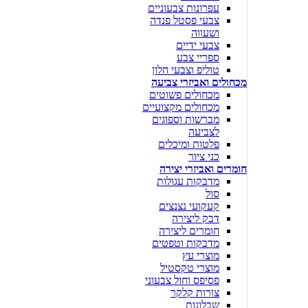
עפרונות צבעוניים
צבעי פסטל פנדה
ושעווה
צבעי ידיים
ספריי צבע
טוליפ וצבעי חלון
מכחולים ואביזרי צביעה
מכחולים פשוטים
מכחולים מקצועיים
מברשות וספוגים
לצביעה
פלטות ומיכלים
כני ציור
חומרים ואביזרי יצירה
מדבקות עגולות
סול
קעקועי נצנצים
דבק ליצירה
חומרים ליצירה
מדבקות וטפטים
מוצרי עץ
מוצרי טקסטיל
פסיפס וחול צבעוני
צורות קלקר
שבלונות