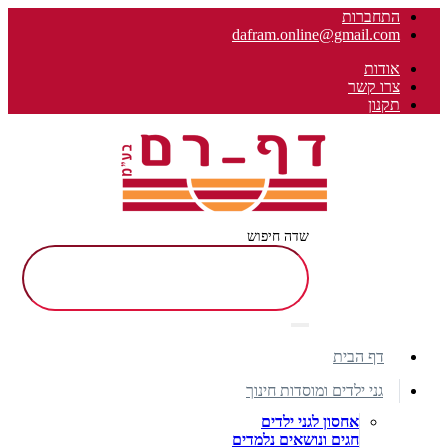
התחברות
dafram.online@gmail.com
אודות
צרו קשר
תקנון
שדה חיפוש
דף הבית
גני ילדים ומוסדות חינוך
אחסון לגני ילדים
חגים ונושאים נלמדים