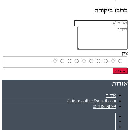
כתבו ביקורת
ציון
שמירה
אודות
אודות
dafram.online@gmail.com
0543989899