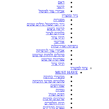
דאס
קינטי
אביזרי עזר לפיסול
נייר ומוצריו
מסגרות
נייר ובריסטול גדלים שונים
קרטון ביצוע
בלוקים לציור
תיקי ציור
אוריגמי
גרפיקה ואדריכלות
אביזרי עזר לגרפיקה
סרגלים ולוחות שרטוט
עפרונות שרטוט
תיקי ציור
ציוד למשרד
MUST HAVE
מכשירי כתיבה
סלוטייפ וסרטי הדבקה
שמרדפים
גומיות
דפים ושות'
שדכנים וסיכות
תיוק וקלסרים
נעצים מהדקים