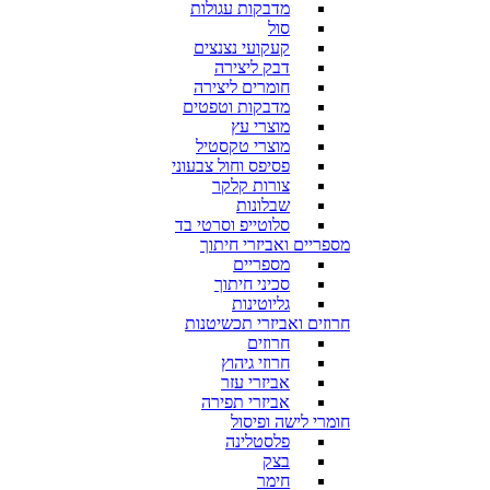
מדבקות עגולות
סול
קעקועי נצנצים
דבק ליצירה
חומרים ליצירה
מדבקות וטפטים
מוצרי עץ
מוצרי טקסטיל
פסיפס וחול צבעוני
צורות קלקר
שבלונות
סלוטייפ וסרטי בד
מספריים ואביזרי חיתוך
מספריים
סכיני חיתוך
גליוטינות
חרוזים ואביזרי תכשיטנות
חרוזים
חרוזי גיהוץ
אביזרי עזר
אביזרי תפירה
חומרי לישה ופיסול
פלסטלינה
בצק
חימר