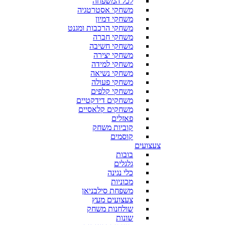
לכל המשפחה
משחקי אסטרטגיה
משחקי דמיון
משחקי הרכבות ומגנט
משחקי חברה
משחקי חשיבה
משחקי יצירה
משחקי למידה
משחקי נשיאה
משחקי פעולה
משחקי קלפים
משחקים דידקטיים
משחקים קלאסיים
פאזלים
קוביות משחק
קוסמים
צעצועים
בובות
גלגלים
כלי נגינה
מכוניות
משפחת סילבניאן
צעצועים מעץ
שולחנות משחק
שונות