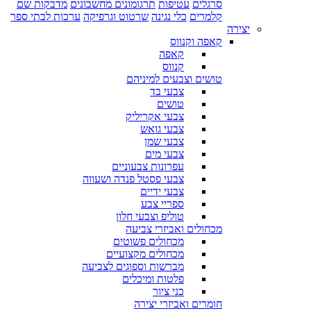
סרגלים
עטיפות
תרגומונים מחשבונים
מדבקות שם
קלמרים
כלי נגינה
שרטוט וגרפיקה
ערכות לבתי ספר
יצירה
קאפה וקנווס
קאפה
קנווס
טושים וצבעים למיניהם
צבעי בד
טושים
צבעי אקריליק
צבעי גואש
צבעי שמן
צבעי מים
עפרונות צבעוניים
צבעי פסטל פנדה ושעווה
צבעי ידיים
ספריי צבע
טוליפ וצבעי חלון
מכחולים ואביזרי צביעה
מכחולים פשוטים
מכחולים מקצועיים
מברשות וספוגים לצביעה
פלטות ומיכלים
כני ציור
חומרים ואביזרי יצירה