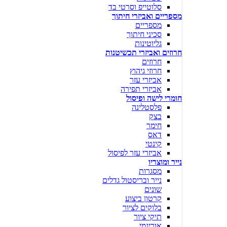
סלוטייפ וסרטי בד
מספריים ואביזרי חיתוך
מספריים
סכיני חיתוך
גליוטינות
חרוזים ואביזרי תכשיטנות
חרוזים
חרוזי גיהוץ
אביזרי עזר
אביזרי תפירה
חומרי לישה ופיסול
פלסטלינה
בצק
חימר
דאס
קינטי
אביזרי עזר לפיסול
נייר ומוצריו
מסגרות
נייר ובריסטול גדלים
שונים
קרטון ביצוע
בלוקים לציור
תיקי ציור
אוריגמי