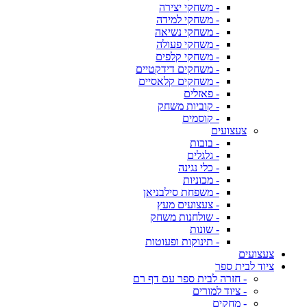
- משחקי יצירה
- משחקי למידה
- משחקי נשיאה
- משחקי פעולה
- משחקי קלפים
- משחקים דידקטיים
- משחקים קלאסיים
- פאזלים
- קוביות משחק
- קוסמים
צעצועים
- בובות
- גלגלים
- כלי נגינה
- מכוניות
- משפחת סילבניאן
- צעצועים מעץ
- שולחנות משחק
- שונות
- תינוקות ופעוטות
צעצועים
ציוד לבית ספר
- חזרה לבית ספר עם דף רם
- ציוד למורים
- מחקים