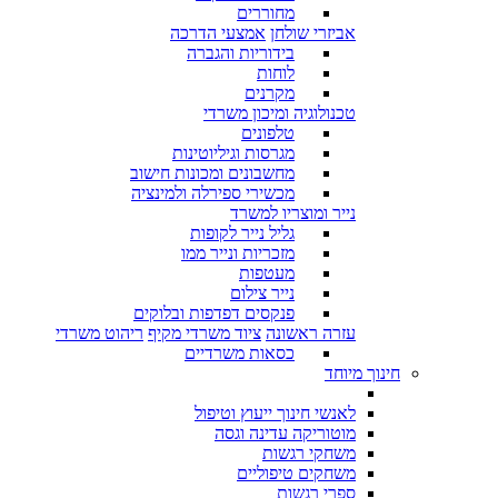
מחוררים
אביזרי שולחן
אמצעי הדרכה
בידוריות והגברה
לוחות
מקרנים
טכנולוגיה ומיכון משרדי
טלפונים
מגרסות וגיליוטינות
מחשבונים ומכונות חישוב
מכשירי ספירלה ולמינציה
נייר ומוצריו למשרד
גליל נייר לקופות
מזכריות ונייר ממו
מעטפות
נייר צילום
פנקסים דפדפות ובלוקים
עזרה ראשונה
ציוד משרדי מקיף
ריהוט משרדי
כסאות משרדיים
חינוך מיוחד
לאנשי חינוך ייעוץ וטיפול
מוטוריקה עדינה וגסה
משחקי רגשות
משחקים טיפוליים
ספרי רגשות