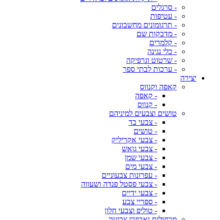
- סרגלים
- עטיפות
- תרגומונים מחשבונים
- מדבקות שם
- קלמרים
- כלי נגינה
- שרטוט וגרפיקה
- ערכות לבתי ספר
יצירה
קאפה וקנווס
- קאפה
- קנווס
טושים וצבעים למיניהם
- צבעי בד
- טושים
- צבעי אקריליק
- צבעי גואש
- צבעי שמן
- צבעי מים
- עפרונות צבעוניים
- צבעי פסטל פנדה ושעווה
- צבעי ידיים
- ספריי צבע
- טוליפ וצבעי חלון
מכחולים ואביזרי צביעה