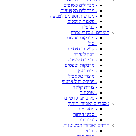
- מכחולים פשוטים
- מכחולים מקצועיים
- מברשות וספוגים לצביעה
- פלטות ומיכלים
- כני ציור
חומרים ואביזרי יצירה
- מדבקות עגולות
- סול
- קעקועי נצנצים
- דבק ליצירה
- חומרים ליצירה
- מדבקות וטפטים
- מוצרי עץ
- מוצרי טקסטיל
- פסיפס וחול צבעוני
- צורות קלקר
- שבלונות
- סלוטייפ וסרטי בד
מספריים ואביזרי חיתוך
- מספריים
- סכיני חיתוך
- גליוטינות
חרוזים ואביזרי תכשיטנות
- חרוזים