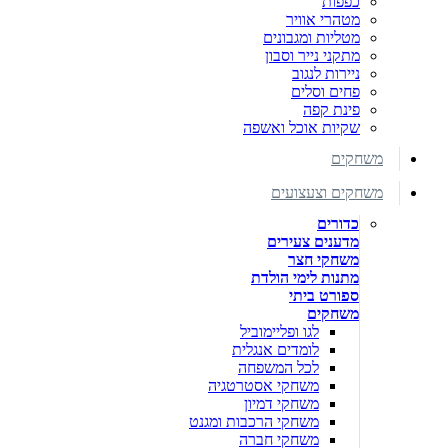
כפפות
מטהרי אוויר
מטליות ומגבונים
מתקני נייר וסבון
ניירות לנגוב
פחים וסלים
פינת קפה
שקיות אוכל ואשפה
משחקים
משחקים וצעצועים
כדורים
מדענים צעירים
משחקי חצר
מתנות לימי הולדת
ספורט ביתי
משחקים
לגו ופליימוביל
לומדים אנגלית
לכל המשפחה
משחקי אסטרטגיה
משחקי דמיון
משחקי הרכבות ומגנט
משחקי חברה