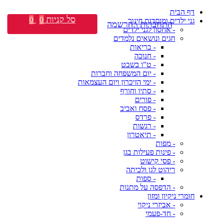
דף הבית
סל קניות
0
0
גני ילדים ומוסדות חינוך
התחברות \ הרשמה
- אחסון לגני ילדים
חגים ונושאים נלמדים
- בריאות
- חנוכה
- ט"ו בשבט
- יום המשפחה וחברות
- ימי הזיכרון ויום העצמאות
- סתיו וחורף
- פורים
- פסח ואביב
- פרדס
- רגשות
- תיאטרון
- מפות
- פינות פעילות בגן
- פסי קישוט
ריהוט לגן ולכיתה
- ספות
- הדפסה על מתנות
חומרי ניקיון ומזון
- אביזרי ניקוי
- חד-פעמי