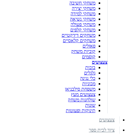
משחקי חשיבה
משחקי יצירה
משחקי למידה
משחקי נשיאה
משחקי פעולה
משחקי קלפים
משחקים דידקטיים
משחקים קלאסיים
פאזלים
קוביות משחק
קוסמים
צעצועים
בובות
גלגלים
כלי נגינה
מכוניות
משפחת סילבניאן
צעצועים מעץ
שולחנות משחק
שונות
תינוקות ופעוטות
צעצועים
ציוד לבית ספר