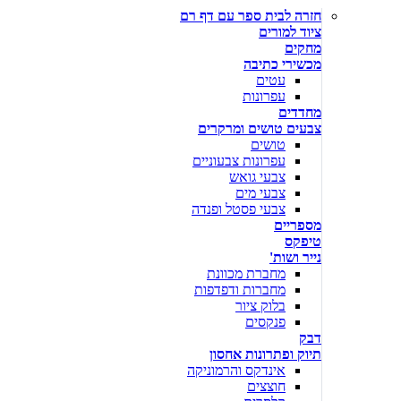
חזרה לבית ספר עם דף רם
ציוד למורים
מחקים
מכשירי כתיבה
עטים
עפרונות
מחדדים
צבעים טושים ומרקרים
טושים
עפרונות צבעוניים
צבעי גואש
צבעי מים
צבעי פסטל ופנדה
מספריים
טיפקס
נייר ושות'
מחברת מכוונת
מחברות ודפדפות
בלוק ציור
פנקסים
דבק
תיוק ופתרונות אחסון
אינדקס והרמוניקה
חוצצים