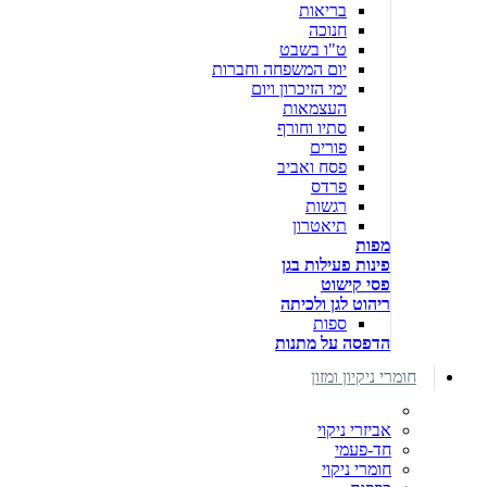
בריאות
חנוכה
ט"ו בשבט
יום המשפחה וחברות
ימי הזיכרון ויום
העצמאות
סתיו וחורף
פורים
פסח ואביב
פרדס
רגשות
תיאטרון
מפות
פינות פעילות בגן
פסי קישוט
ריהוט לגן ולכיתה
ספות
הדפסה על מתנות
חומרי ניקיון ומזון
אביזרי ניקוי
חד-פעמי
חומרי ניקוי