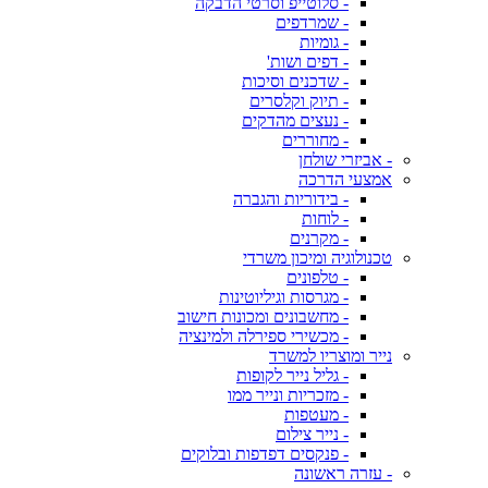
- סלוטייפ וסרטי הדבקה
- שמרדפים
- גומיות
- דפים ושות'
- שדכנים וסיכות
- תיוק וקלסרים
- נעצים מהדקים
- מחוררים
- אביזרי שולחן
אמצעי הדרכה
- בידוריות והגברה
- לוחות
- מקרנים
טכנולוגיה ומיכון משרדי
- טלפונים
- מגרסות וגיליוטינות
- מחשבונים ומכונות חישוב
- מכשירי ספירלה ולמינציה
נייר ומוצריו למשרד
- גליל נייר לקופות
- מזכריות ונייר ממו
- מעטפות
- נייר צילום
- פנקסים דפדפות ובלוקים
- עזרה ראשונה