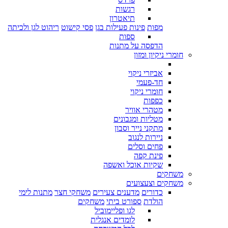
רגשות
תיאטרון
מפות
פינות פעילות בגן
פסי קישוט
ריהוט לגן ולכיתה
ספות
הדפסה על מתנות
חומרי ניקיון ומזון
אביזרי ניקוי
חד-פעמי
חומרי ניקוי
כפפות
מטהרי אוויר
מטליות ומגבונים
מתקני נייר וסבון
ניירות לנגוב
פחים וסלים
פינת קפה
שקיות אוכל ואשפה
משחקים
משחקים וצעצועים
כדורים
מדענים צעירים
משחקי חצר
מתנות לימי
הולדת
ספורט ביתי
משחקים
לגו ופליימוביל
לומדים אנגלית