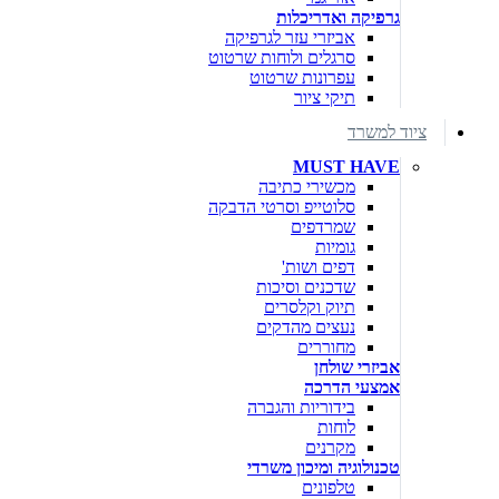
גרפיקה ואדריכלות
אביזרי עזר לגרפיקה
סרגלים ולוחות שרטוט
עפרונות שרטוט
תיקי ציור
ציוד למשרד
MUST HAVE
מכשירי כתיבה
סלוטייפ וסרטי הדבקה
שמרדפים
גומיות
דפים ושות'
שדכנים וסיכות
תיוק וקלסרים
נעצים מהדקים
מחוררים
אביזרי שולחן
אמצעי הדרכה
בידוריות והגברה
לוחות
מקרנים
טכנולוגיה ומיכון משרדי
טלפונים