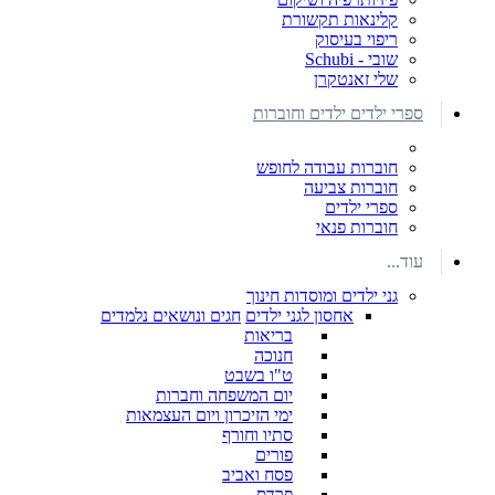
קלינאות תקשורת
ריפוי בעיסוק
שובי - Schubi
שלי זאנטקרן
ספרי ילדים ילדים וחוברות
חוברות עבודה לחופש
חוברות צביעה
ספרי ילדים
חוברות פנאי
עוד...
גני ילדים ומוסדות חינוך
אחסון לגני ילדים
חגים ונושאים נלמדים
בריאות
חנוכה
ט"ו בשבט
יום המשפחה וחברות
ימי הזיכרון ויום העצמאות
סתיו וחורף
פורים
פסח ואביב
פרדס