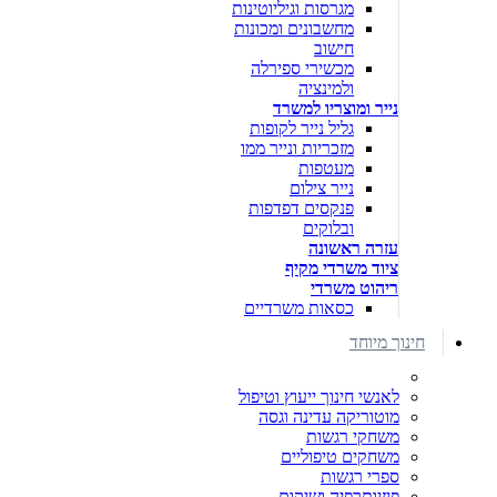
מגרסות וגיליוטינות
מחשבונים ומכונות
חישוב
מכשירי ספירלה
ולמינציה
נייר ומוצריו למשרד
גליל נייר לקופות
מזכריות ונייר ממו
מעטפות
נייר צילום
פנקסים דפדפות
ובלוקים
עזרה ראשונה
ציוד משרדי מקיף
ריהוט משרדי
כסאות משרדיים
חינוך מיוחד
לאנשי חינוך ייעוץ וטיפול
מוטוריקה עדינה וגסה
משחקי רגשות
משחקים טיפוליים
ספרי רגשות
פיזיותרפיה ושיקום