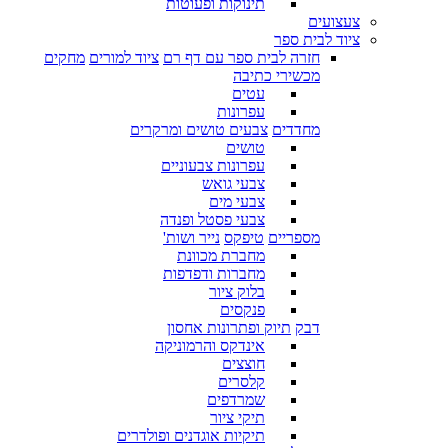
תינוקות ופעוטות
צעצועים
ציוד לבית ספר
חזרה לבית ספר עם דף רם
ציוד למורים
מחקים
מכשירי כתיבה
עטים
עפרונות
מחדדים
צבעים טושים ומרקרים
טושים
עפרונות צבעוניים
צבעי גואש
צבעי מים
צבעי פסטל ופנדה
מספריים
טיפקס
נייר ושות'
מחברת מכוונת
מחברות ודפדפות
בלוק ציור
פנקסים
דבק
תיוק ופתרונות אחסון
אינדקס והרמוניקה
חוצצים
קלסרים
שמרדפים
תיקי ציור
תיקיות אוגדנים ופולדרים