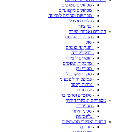
- מכחולים פשוטים
- מכחולים מקצועיים
- מברשות וספוגים לצביעה
- פלטות ומיכלים
- כני ציור
חומרים ואביזרי יצירה
- מדבקות עגולות
- סול
- קעקועי נצנצים
- דבק ליצירה
- חומרים ליצירה
- מדבקות וטפטים
- מוצרי עץ
- מוצרי טקסטיל
- פסיפס וחול צבעוני
- צורות קלקר
- שבלונות
- סלוטייפ וסרטי בד
מספריים ואביזרי חיתוך
- מספריים
- סכיני חיתוך
- גליוטינות
חרוזים ואביזרי תכשיטנות
- חרוזים