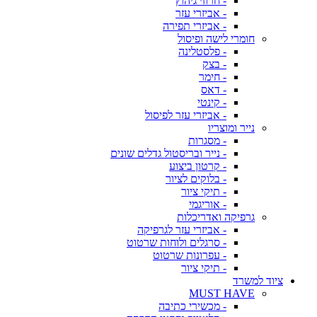
- חרוזי גיהוץ
- אביזרי עזר
- אביזרי תפירה
חומרי לישה ופיסול
- פלסטלינה
- בצק
- חימר
- דאס
- קינטי
- אביזרי עזר לפיסול
נייר ומוצריו
- מסגרות
- נייר ובריסטול גדלים שונים
- קרטון ביצוע
- בלוקים לציור
- תיקי ציור
- אוריגמי
גרפיקה ואדריכלות
- אביזרי עזר לגרפיקה
- סרגלים ולוחות שרטוט
- עפרונות שרטוט
- תיקי ציור
ציוד למשרד
MUST HAVE
- מכשירי כתיבה