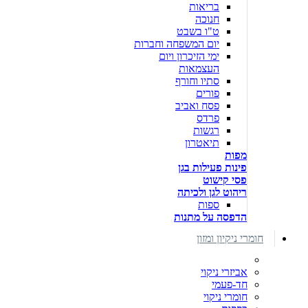
בריאות
חנוכה
ט"ו בשבט
יום המשפחה וחברות
ימי הזיכרון ויום
העצמאות
סתיו וחורף
פורים
פסח ואביב
פרדס
רגשות
תיאטרון
מפות
פינות פעילות בגן
פסי קישוט
ריהוט לגן ולכיתה
ספות
הדפסה על מתנות
חומרי ניקיון ומזון
אביזרי ניקוי
חד-פעמי
חומרי ניקוי