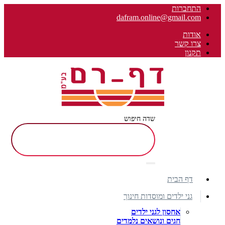
התחברות
dafram.online@gmail.com
אודות
צרו קשר
תקנון
שדה חיפוש
דף הבית
גני ילדים ומוסדות חינוך
אחסון לגני ילדים
חגים ונושאים נלמדים