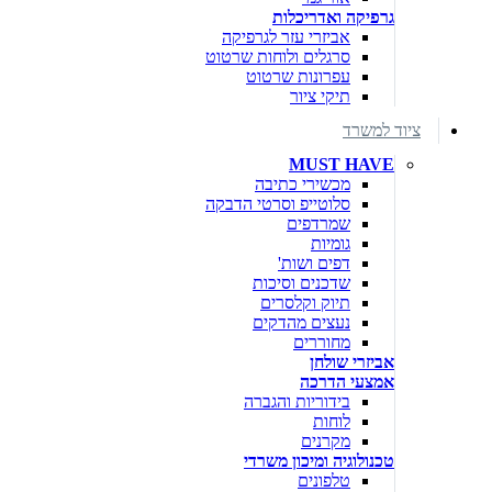
גרפיקה ואדריכלות
אביזרי עזר לגרפיקה
סרגלים ולוחות שרטוט
עפרונות שרטוט
תיקי ציור
ציוד למשרד
MUST HAVE
מכשירי כתיבה
סלוטייפ וסרטי הדבקה
שמרדפים
גומיות
דפים ושות'
שדכנים וסיכות
תיוק וקלסרים
נעצים מהדקים
מחוררים
אביזרי שולחן
אמצעי הדרכה
בידוריות והגברה
לוחות
מקרנים
טכנולוגיה ומיכון משרדי
טלפונים