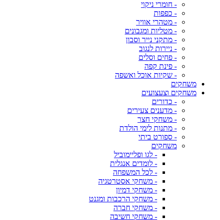
- חומרי ניקוי
- כפפות
- מטהרי אוויר
- מטליות ומגבונים
- מתקני נייר וסבון
- ניירות לנגוב
- פחים וסלים
- פינת קפה
- שקיות אוכל ואשפה
משחקים
משחקים וצעצועים
- כדורים
- מדענים צעירים
- משחקי חצר
- מתנות לימי הולדת
- ספורט ביתי
משחקים
- לגו ופליימוביל
- לומדים אנגלית
- לכל המשפחה
- משחקי אסטרטגיה
- משחקי דמיון
- משחקי הרכבות ומגנט
- משחקי חברה
- משחקי חשיבה