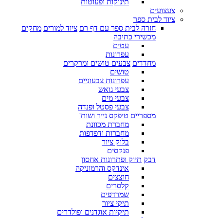
תינוקות ופעוטות
צעצועים
ציוד לבית ספר
חזרה לבית ספר עם דף רם
ציוד למורים
מחקים
מכשירי כתיבה
עטים
עפרונות
מחדדים
צבעים טושים ומרקרים
טושים
עפרונות צבעוניים
צבעי גואש
צבעי מים
צבעי פסטל ופנדה
מספריים
טיפקס
נייר ושות'
מחברת מכוונת
מחברות ודפדפות
בלוק ציור
פנקסים
דבק
תיוק ופתרונות אחסון
אינדקס והרמוניקה
חוצצים
קלסרים
שמרדפים
תיקי ציור
תיקיות אוגדנים ופולדרים