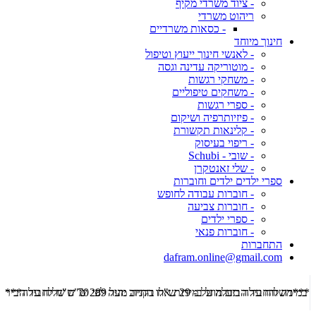
- ציוד משרדי מקיף
ריהוט משרדי
- כסאות משרדיים
חינוך מיוחד
- לאנשי חינוך ייעוץ וטיפול
- מוטוריקה עדינה וגסה
- משחקי רגשות
- משחקים טיפוליים
- ספרי רגשות
- פיזיותרפיה ושיקום
- קלינאות תקשורת
- ריפוי בעיסוק
- שובי - Schubi
- שלי זאנטקרן
ספרי ילדים ילדים וחוברות
- חוברות עבודה לחופש
- חוברות צביעה
- ספרי ילדים
- חוברות פנאי
התחברות
dafram.online@gmail.com
***משלוח עד הבית מוזל ב- 29 ש"ח בקניה מעל 289 ש"ח שליח עד הבית ***
***מש