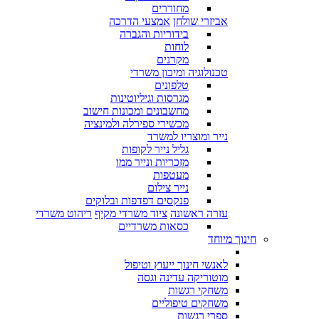
מחוררים
אביזרי שולחן
אמצעי הדרכה
בידוריות והגברה
לוחות
מקרנים
טכנולוגיה ומיכון משרדי
טלפונים
מגרסות וגיליוטינות
מחשבונים ומכונות חישוב
מכשירי ספירלה ולמינציה
נייר ומוצריו למשרד
גליל נייר לקופות
מזכריות ונייר ממו
מעטפות
נייר צילום
פנקסים דפדפות ובלוקים
עזרה ראשונה
ציוד משרדי מקיף
ריהוט משרדי
כסאות משרדיים
חינוך מיוחד
לאנשי חינוך ייעוץ וטיפול
מוטוריקה עדינה וגסה
משחקי רגשות
משחקים טיפוליים
ספרי רגשות