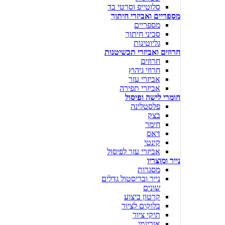
סלוטייפ וסרטי בד
מספריים ואביזרי חיתוך
מספריים
סכיני חיתוך
גליוטינות
חרוזים ואביזרי תכשיטנות
חרוזים
חרוזי גיהוץ
אביזרי עזר
אביזרי תפירה
חומרי לישה ופיסול
פלסטלינה
בצק
חימר
דאס
קינטי
אביזרי עזר לפיסול
נייר ומוצריו
מסגרות
נייר ובריסטול גדלים
שונים
קרטון ביצוע
בלוקים לציור
תיקי ציור
אוריגמי