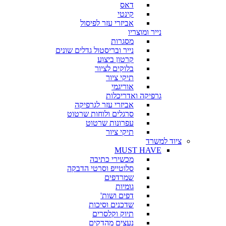
דאס
קינטי
אביזרי עזר לפיסול
נייר ומוצריו
מסגרות
נייר ובריסטול גדלים שונים
קרטון ביצוע
בלוקים לציור
תיקי ציור
אוריגמי
גרפיקה ואדריכלות
אביזרי עזר לגרפיקה
סרגלים ולוחות שרטוט
עפרונות שרטוט
תיקי ציור
ציוד למשרד
MUST HAVE
מכשירי כתיבה
סלוטייפ וסרטי הדבקה
שמרדפים
גומיות
דפים ושות'
שדכנים וסיכות
תיוק וקלסרים
נעצים מהדקים