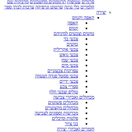
סרגלים
עטיפות
תרגומונים מחשבונים
מדבקות שם
קלמרים
כלי נגינה
שרטוט וגרפיקה
ערכות לבתי ספר
יצירה
קאפה וקנווס
קאפה
קנווס
טושים וצבעים למיניהם
צבעי בד
טושים
צבעי אקריליק
צבעי גואש
צבעי שמן
צבעי מים
עפרונות צבעוניים
צבעי פסטל פנדה ושעווה
צבעי ידיים
ספריי צבע
טוליפ וצבעי חלון
מכחולים ואביזרי צביעה
מכחולים פשוטים
מכחולים מקצועיים
מברשות וספוגים לצביעה
פלטות ומיכלים
כני ציור
חומרים ואביזרי יצירה