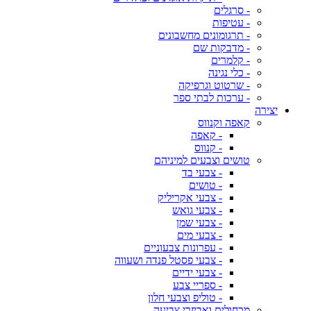
- סרגלים
- עטיפות
- תרגומונים מחשבונים
- מדבקות שם
- קלמרים
- כלי נגינה
- שרטוט וגרפיקה
- ערכות לבתי ספר
יצירה
קאפה וקנווס
- קאפה
- קנווס
טושים וצבעים למיניהם
- צבעי בד
- טושים
- צבעי אקריליק
- צבעי גואש
- צבעי שמן
- צבעי מים
- עפרונות צבעוניים
- צבעי פסטל פנדה ושעווה
- צבעי ידיים
- ספריי צבע
- טוליפ וצבעי חלון
מכחולים ואביזרי צביעה