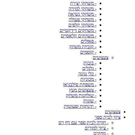
- משחקי יצירה
- משחקי למידה
- משחקי נשיאה
- משחקי פעולה
- משחקי קלפים
- משחקים דידקטיים
- משחקים קלאסיים
- פאזלים
- קוביות משחק
- קוסמים
צעצועים
- בובות
- גלגלים
- כלי נגינה
- מכוניות
- משפחת סילבניאן
- צעצועים מעץ
- שולחנות משחק
- שונות
- תינוקות ופעוטות
צעצועים
ציוד לבית ספר
- חזרה לבית ספר עם דף רם
- ציוד למורים
- מחקים