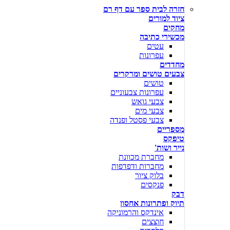
חזרה לבית ספר עם דף רם
ציוד למורים
מחקים
מכשירי כתיבה
עטים
עפרונות
מחדדים
צבעים טושים ומרקרים
טושים
עפרונות צבעוניים
צבעי גואש
צבעי מים
צבעי פסטל ופנדה
מספריים
טיפקס
נייר ושות'
מחברת מכוונת
מחברות ודפדפות
בלוק ציור
פנקסים
דבק
תיוק ופתרונות אחסון
אינדקס והרמוניקה
חוצצים