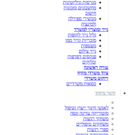
מגרסות וגיליוטינות
מחשבונים ומכונות
חישוב
מכשירי ספירלה
ולמינציה
נייר ומוצריו למשרד
גליל נייר לקופות
מזכריות ונייר ממו
מעטפות
נייר צילום
פנקסים דפדפות
ובלוקים
עזרה ראשונה
ציוד משרדי מקיף
ריהוט משרדי
כסאות משרדיים
חינוך מיוחד
לאנשי חינוך ייעוץ וטיפול
מוטוריקה עדינה וגסה
משחקי רגשות
משחקים טיפוליים
ספרי רגשות
פיזיותרפיה ושיקום