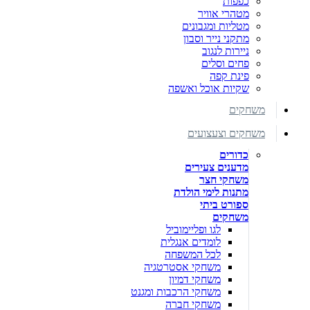
כפפות
מטהרי אוויר
מטליות ומגבונים
מתקני נייר וסבון
ניירות לנגוב
פחים וסלים
פינת קפה
שקיות אוכל ואשפה
משחקים
משחקים וצעצועים
כדורים
מדענים צעירים
משחקי חצר
מתנות לימי הולדת
ספורט ביתי
משחקים
לגו ופליימוביל
לומדים אנגלית
לכל המשפחה
משחקי אסטרטגיה
משחקי דמיון
משחקי הרכבות ומגנט
משחקי חברה