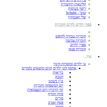
קלינאות תקשורת
ריפוי בעיסוק
שובי - Schubi
שלי זאנטקרן
ספרי ילדים ילדים וחוברות
חוברות עבודה לחופש
חוברות צביעה
ספרי ילדים
חוברות פנאי
עוד...
גני ילדים ומוסדות חינוך
אחסון לגני ילדים
חגים ונושאים נלמדים
בריאות
חנוכה
ט"ו בשבט
יום המשפחה וחברות
ימי הזיכרון ויום העצמאות
סתיו וחורף
פורים
פסח ואביב
פרדס