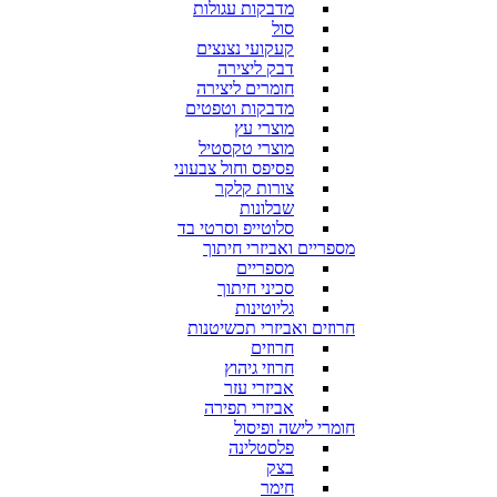
מדבקות עגולות
סול
קעקועי נצנצים
דבק ליצירה
חומרים ליצירה
מדבקות וטפטים
מוצרי עץ
מוצרי טקסטיל
פסיפס וחול צבעוני
צורות קלקר
שבלונות
סלוטייפ וסרטי בד
מספריים ואביזרי חיתוך
מספריים
סכיני חיתוך
גליוטינות
חרוזים ואביזרי תכשיטנות
חרוזים
חרוזי גיהוץ
אביזרי עזר
אביזרי תפירה
חומרי לישה ופיסול
פלסטלינה
בצק
חימר