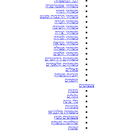
לכל המשפחה
משחקי אסטרטגיה
משחקי דמיון
משחקי הרכבות ומגנט
משחקי חברה
משחקי חשיבה
משחקי יצירה
משחקי למידה
משחקי נשיאה
משחקי פעולה
משחקי קלפים
משחקים דידקטיים
משחקים קלאסיים
פאזלים
קוביות משחק
קוסמים
צעצועים
בובות
גלגלים
כלי נגינה
מכוניות
משפחת סילבניאן
צעצועים מעץ
שולחנות משחק
שונות