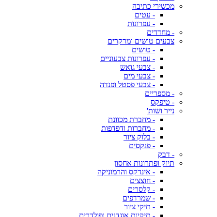
מכשירי כתיבה
- עטים
- עפרונות
- מחדדים
צבעים טושים ומרקרים
- טושים
- עפרונות צבעוניים
- צבעי גואש
- צבעי מים
- צבעי פסטל ופנדה
- מספריים
- טיפקס
נייר ושות'
- מחברת מכוונת
- מחברות ודפדפות
- בלוק ציור
- פנקסים
- דבק
תיוק ופתרונות אחסון
- אינדקס והרמוניקה
- חוצצים
- קלסרים
- שמרדפים
- תיקי ציור
- תיקיות אוגדנים ופולדרים