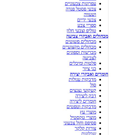
עפרונות צבעוניים
צבעי פסטל פנדה
ושעווה
צבעי ידיים
ספריי צבע
טוליפ וצבעי חלון
מכחולים ואביזרי צביעה
מכחולים פשוטים
מכחולים מקצועיים
מברשות וספוגים
לצביעה
פלטות ומיכלים
כני ציור
חומרים ואביזרי יצירה
מדבקות עגולות
סול
קעקועי נצנצים
דבק ליצירה
חומרים ליצירה
מדבקות וטפטים
מוצרי עץ
מוצרי טקסטיל
פסיפס וחול צבעוני
צורות קלקר
שבלונות