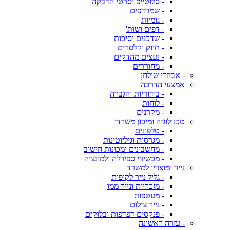
- סלוטייפ וסרטי הדבקה
- שמרדפים
- גומיות
- דפים ושות'
- שדכנים וסיכות
- תיוק וקלסרים
- נעצים מהדקים
- מחוררים
- אביזרי שולחן
אמצעי הדרכה
- בידוריות והגברה
- לוחות
- מקרנים
טכנולוגיה ומיכון משרדי
- טלפונים
- מגרסות וגיליוטינות
- מחשבונים ומכונות חישוב
- מכשירי ספירלה ולמינציה
נייר ומוצריו למשרד
- גליל נייר לקופות
- מזכריות ונייר ממו
- מעטפות
- נייר צילום
- פנקסים דפדפות ובלוקים
- עזרה ראשונה