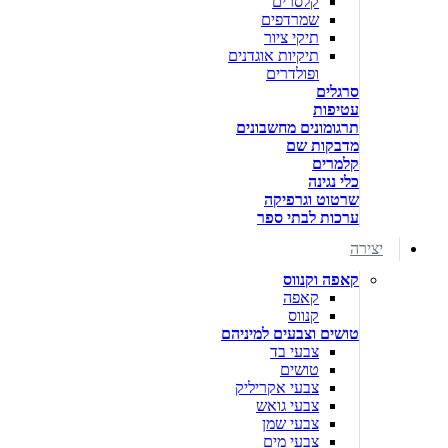
קלסרים
שמרדפים
תיקי ציור
תיקיות אוגדנים
ופולדרים
סרגלים
עטיפות
תרגומונים מחשבונים
מדבקות שם
קלמרים
כלי נגינה
שרטוט וגרפיקה
ערכות לבתי ספר
יצירה
קאפה וקנווס
קאפה
קנווס
טושים וצבעים למיניהם
צבעי בד
טושים
צבעי אקריליק
צבעי גואש
צבעי שמן
צבעי מים