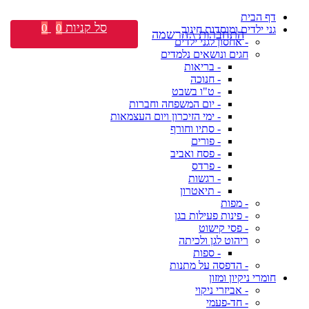
דף הבית
סל קניות
0
0
גני ילדים ומוסדות חינוך
התחברות \ הרשמה
- אחסון לגני ילדים
חגים ונושאים נלמדים
- בריאות
- חנוכה
- ט"ו בשבט
- יום המשפחה וחברות
- ימי הזיכרון ויום העצמאות
- סתיו וחורף
- פורים
- פסח ואביב
- פרדס
- רגשות
- תיאטרון
- מפות
- פינות פעילות בגן
- פסי קישוט
ריהוט לגן ולכיתה
- ספות
- הדפסה על מתנות
חומרי ניקיון ומזון
- אביזרי ניקוי
- חד-פעמי