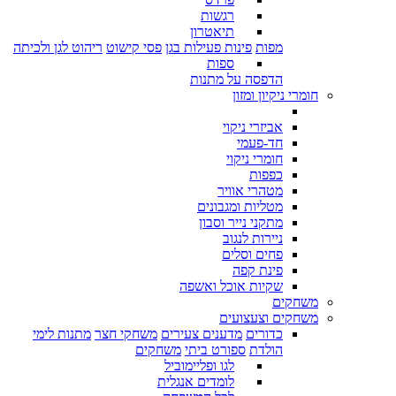
רגשות
תיאטרון
מפות
פינות פעילות בגן
פסי קישוט
ריהוט לגן ולכיתה
ספות
הדפסה על מתנות
חומרי ניקיון ומזון
אביזרי ניקוי
חד-פעמי
חומרי ניקוי
כפפות
מטהרי אוויר
מטליות ומגבונים
מתקני נייר וסבון
ניירות לנגוב
פחים וסלים
פינת קפה
שקיות אוכל ואשפה
משחקים
משחקים וצעצועים
כדורים
מדענים צעירים
משחקי חצר
מתנות לימי
הולדת
ספורט ביתי
משחקים
לגו ופליימוביל
לומדים אנגלית