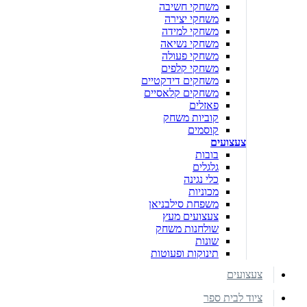
משחקי חשיבה
משחקי יצירה
משחקי למידה
משחקי נשיאה
משחקי פעולה
משחקי קלפים
משחקים דידקטיים
משחקים קלאסיים
פאזלים
קוביות משחק
קוסמים
צעצועים
בובות
גלגלים
כלי נגינה
מכוניות
משפחת סילבניאן
צעצועים מעץ
שולחנות משחק
שונות
תינוקות ופעוטות
צעצועים
ציוד לבית ספר