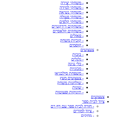
- משחקי יצירה
- משחקי למידה
- משחקי נשיאה
- משחקי פעולה
- משחקי קלפים
- משחקים דידקטיים
- משחקים קלאסיים
- פאזלים
- קוביות משחק
- קוסמים
צעצועים
- בובות
- גלגלים
- כלי נגינה
- מכוניות
- משפחת סילבניאן
- צעצועים מעץ
- שולחנות משחק
- שונות
- תינוקות ופעוטות
צעצועים
ציוד לבית ספר
- חזרה לבית ספר עם דף רם
- ציוד למורים
- מחקים