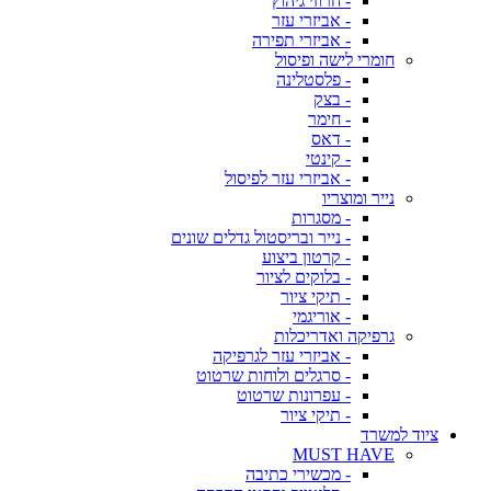
- חרוזי גיהוץ
- אביזרי עזר
- אביזרי תפירה
חומרי לישה ופיסול
- פלסטלינה
- בצק
- חימר
- דאס
- קינטי
- אביזרי עזר לפיסול
נייר ומוצריו
- מסגרות
- נייר ובריסטול גדלים שונים
- קרטון ביצוע
- בלוקים לציור
- תיקי ציור
- אוריגמי
גרפיקה ואדריכלות
- אביזרי עזר לגרפיקה
- סרגלים ולוחות שרטוט
- עפרונות שרטוט
- תיקי ציור
ציוד למשרד
MUST HAVE
- מכשירי כתיבה