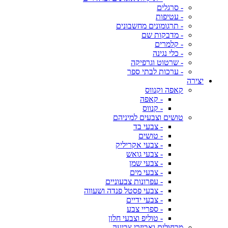
- סרגלים
- עטיפות
- תרגומונים מחשבונים
- מדבקות שם
- קלמרים
- כלי נגינה
- שרטוט וגרפיקה
- ערכות לבתי ספר
יצירה
קאפה וקנווס
- קאפה
- קנווס
טושים וצבעים למיניהם
- צבעי בד
- טושים
- צבעי אקריליק
- צבעי גואש
- צבעי שמן
- צבעי מים
- עפרונות צבעוניים
- צבעי פסטל פנדה ושעווה
- צבעי ידיים
- ספריי צבע
- טוליפ וצבעי חלון
מכחולים ואביזרי צביעה