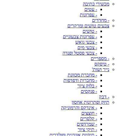
מכשירי כתיבה
- עטים
- עפרונות
- מחדדים
צבעים טושים ומרקרים
- טושים
- עפרונות צבעוניים
- צבעי גואש
- צבעי מים
- צבעי פסטל ופנדה
- מספריים
- טיפקס
נייר ושות'
- מחברת מכוונת
- מחברות ודפדפות
- בלוק ציור
- פנקסים
- דבק
תיוק ופתרונות אחסון
- אינדקס והרמוניקה
- חוצצים
- קלסרים
- שמרדפים
- תיקי ציור
- תיקיות אוגדנים ופולדרים