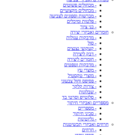
- מכחולים פשוטים
- מכחולים מקצועיים
- מברשות וספוגים לצביעה
- פלטות ומיכלים
- כני ציור
חומרים ואביזרי יצירה
- מדבקות עגולות
- סול
- קעקועי נצנצים
- דבק ליצירה
- חומרים ליצירה
- מדבקות וטפטים
- מוצרי עץ
- מוצרי טקסטיל
- פסיפס וחול צבעוני
- צורות קלקר
- שבלונות
- סלוטייפ וסרטי בד
מספריים ואביזרי חיתוך
- מספריים
- סכיני חיתוך
- גליוטינות
חרוזים ואביזרי תכשיטנות
- חרוזים