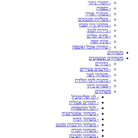
- חומרי ניקוי
- כפפות
- מטהרי אוויר
- מטליות ומגבונים
- מתקני נייר וסבון
- ניירות לנגוב
- פחים וסלים
- פינת קפה
- שקיות אוכל ואשפה
משחקים
משחקים וצעצועים
- כדורים
- מדענים צעירים
- משחקי חצר
- מתנות לימי הולדת
- ספורט ביתי
משחקים
- לגו ופליימוביל
- לומדים אנגלית
- לכל המשפחה
- משחקי אסטרטגיה
- משחקי דמיון
- משחקי הרכבות ומגנט
- משחקי חברה
- משחקי חשיבה