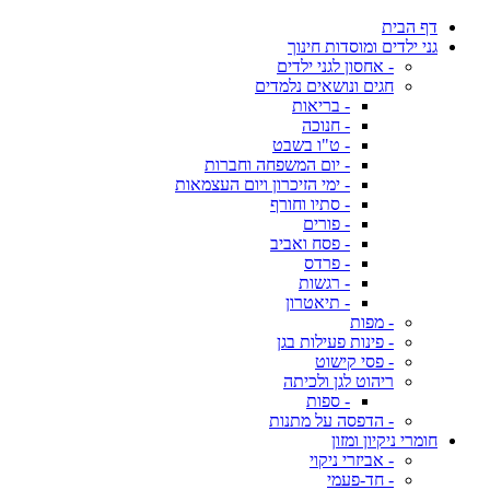
דף הבית
גני ילדים ומוסדות חינוך
- אחסון לגני ילדים
חגים ונושאים נלמדים
- בריאות
- חנוכה
- ט"ו בשבט
- יום המשפחה וחברות
- ימי הזיכרון ויום העצמאות
- סתיו וחורף
- פורים
- פסח ואביב
- פרדס
- רגשות
- תיאטרון
- מפות
- פינות פעילות בגן
- פסי קישוט
ריהוט לגן ולכיתה
- ספות
- הדפסה על מתנות
חומרי ניקיון ומזון
- אביזרי ניקוי
- חד-פעמי