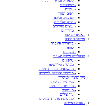
- סלוטייפ וסרטי הדבקה
- שמרדפים
- גומיות
- דפים ושות'
- שדכנים וסיכות
- תיוק וקלסרים
- נעצים מהדקים
- מחוררים
- אביזרי שולחן
אמצעי הדרכה
- בידוריות והגברה
- לוחות
- מקרנים
טכנולוגיה ומיכון משרדי
- טלפונים
- מגרסות וגיליוטינות
- מחשבונים ומכונות חישוב
- מכשירי ספירלה ולמינציה
נייר ומוצריו למשרד
- גליל נייר לקופות
- מזכריות ונייר ממו
- מעטפות
- נייר צילום
- פנקסים דפדפות ובלוקים
- עזרה ראשונה