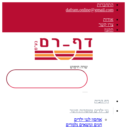
התחברות
dafram.online@gmail.com
אודות
צרו קשר
תקנון
שדה חיפוש
דף הבית
גני ילדים ומוסדות חינוך
אחסון לגני ילדים
חגים ונושאים נלמדים