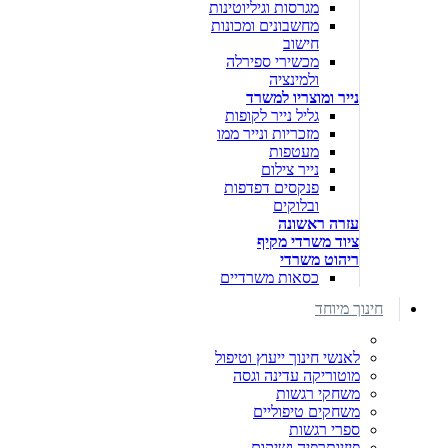
מגרסות וגיליוטינות
מחשבונים ומכונות
חישוב
מכשירי ספירלה
ולמינציה
נייר ומוצריו למשרד
גליל נייר לקופות
מזכריות ונייר ממו
מעטפות
נייר צילום
פנקסים דפדפות
ובלוקים
עזרה ראשונה
ציוד משרדי מקיף
ריהוט משרדי
כסאות משרדיים
חינוך מיוחד
לאנשי חינוך ייעוץ וטיפול
מוטוריקה עדינה וגסה
משחקי רגשות
משחקים טיפוליים
ספרי רגשות
פיזיותרפיה ושיקום