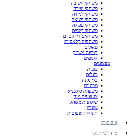
משחקי חשיבה
משחקי יצירה
משחקי למידה
משחקי נשיאה
משחקי פעולה
משחקי קלפים
משחקים דידקטיים
משחקים קלאסיים
פאזלים
קוביות משחק
קוסמים
צעצועים
בובות
גלגלים
כלי נגינה
מכוניות
משפחת סילבניאן
צעצועים מעץ
שולחנות משחק
שונות
תינוקות ופעוטות
צעצועים
ציוד לבית ספר