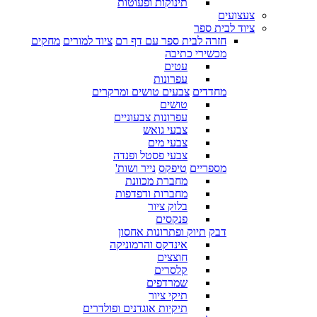
תינוקות ופעוטות
צעצועים
ציוד לבית ספר
חזרה לבית ספר עם דף רם
ציוד למורים
מחקים
מכשירי כתיבה
עטים
עפרונות
מחדדים
צבעים טושים ומרקרים
טושים
עפרונות צבעוניים
צבעי גואש
צבעי מים
צבעי פסטל ופנדה
מספריים
טיפקס
נייר ושות'
מחברת מכוונת
מחברות ודפדפות
בלוק ציור
פנקסים
דבק
תיוק ופתרונות אחסון
אינדקס והרמוניקה
חוצצים
קלסרים
שמרדפים
תיקי ציור
תיקיות אוגדנים ופולדרים