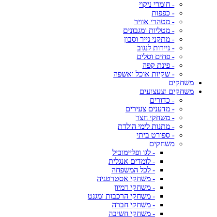
- חומרי ניקוי
- כפפות
- מטהרי אוויר
- מטליות ומגבונים
- מתקני נייר וסבון
- ניירות לנגוב
- פחים וסלים
- פינת קפה
- שקיות אוכל ואשפה
משחקים
משחקים וצעצועים
- כדורים
- מדענים צעירים
- משחקי חצר
- מתנות לימי הולדת
- ספורט ביתי
משחקים
- לגו ופליימוביל
- לומדים אנגלית
- לכל המשפחה
- משחקי אסטרטגיה
- משחקי דמיון
- משחקי הרכבות ומגנט
- משחקי חברה
- משחקי חשיבה