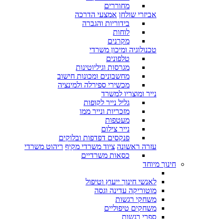
מחוררים
אביזרי שולחן
אמצעי הדרכה
בידוריות והגברה
לוחות
מקרנים
טכנולוגיה ומיכון משרדי
טלפונים
מגרסות וגיליוטינות
מחשבונים ומכונות חישוב
מכשירי ספירלה ולמינציה
נייר ומוצריו למשרד
גליל נייר לקופות
מזכריות ונייר ממו
מעטפות
נייר צילום
פנקסים דפדפות ובלוקים
עזרה ראשונה
ציוד משרדי מקיף
ריהוט משרדי
כסאות משרדיים
חינוך מיוחד
לאנשי חינוך ייעוץ וטיפול
מוטוריקה עדינה וגסה
משחקי רגשות
משחקים טיפוליים
ספרי רגשות