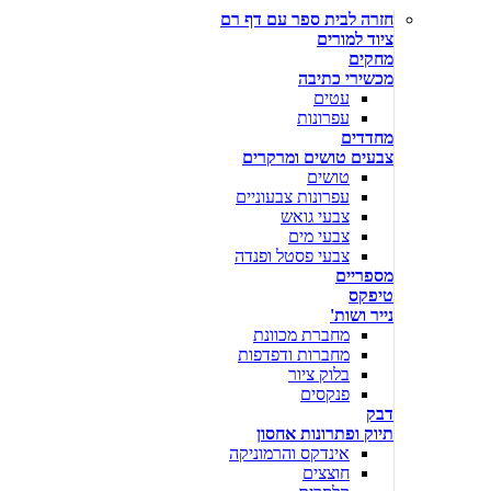
חזרה לבית ספר עם דף רם
ציוד למורים
מחקים
מכשירי כתיבה
עטים
עפרונות
מחדדים
צבעים טושים ומרקרים
טושים
עפרונות צבעוניים
צבעי גואש
צבעי מים
צבעי פסטל ופנדה
מספריים
טיפקס
נייר ושות'
מחברת מכוונת
מחברות ודפדפות
בלוק ציור
פנקסים
דבק
תיוק ופתרונות אחסון
אינדקס והרמוניקה
חוצצים