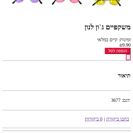
משקפיים ג`ון לנון
זמינות: קיים במלאי
₪9.90
הוספה לסל
תיאור
דגם:
3677
כתבו ביקורת
|
0 ביקורות