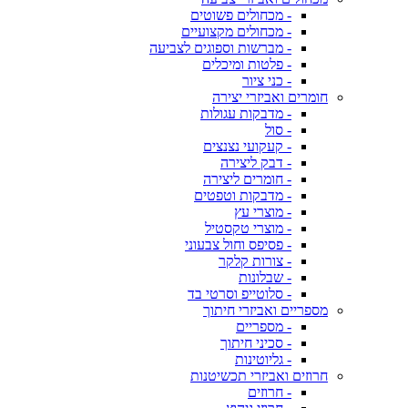
- מכחולים פשוטים
- מכחולים מקצועיים
- מברשות וספוגים לצביעה
- פלטות ומיכלים
- כני ציור
חומרים ואביזרי יצירה
- מדבקות עגולות
- סול
- קעקועי נצנצים
- דבק ליצירה
- חומרים ליצירה
- מדבקות וטפטים
- מוצרי עץ
- מוצרי טקסטיל
- פסיפס וחול צבעוני
- צורות קלקר
- שבלונות
- סלוטייפ וסרטי בד
מספריים ואביזרי חיתוך
- מספריים
- סכיני חיתוך
- גליוטינות
חרוזים ואביזרי תכשיטנות
- חרוזים