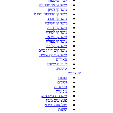
לכל המשפחה
משחקי אסטרטגיה
משחקי דמיון
משחקי הרכבות ומגנט
משחקי חברה
משחקי חשיבה
משחקי יצירה
משחקי למידה
משחקי נשיאה
משחקי פעולה
משחקי קלפים
משחקים דידקטיים
משחקים קלאסיים
פאזלים
קוביות משחק
קוסמים
צעצועים
בובות
גלגלים
כלי נגינה
מכוניות
משפחת סילבניאן
צעצועים מעץ
שולחנות משחק
שונות