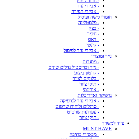
- חרוזי גיהוץ
- אביזרי עזר
- אביזרי תפירה
חומרי לישה ופיסול
- פלסטלינה
- בצק
- חימר
- דאס
- קינטי
- אביזרי עזר לפיסול
נייר ומוצריו
- מסגרות
- נייר ובריסטול גדלים שונים
- קרטון ביצוע
- בלוקים לציור
- תיקי ציור
- אוריגמי
גרפיקה ואדריכלות
- אביזרי עזר לגרפיקה
- סרגלים ולוחות שרטוט
- עפרונות שרטוט
- תיקי ציור
ציוד למשרד
MUST HAVE
- מכשירי כתיבה