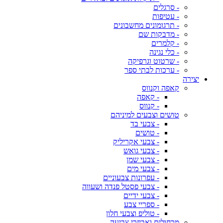
- סרגלים
- עטיפות
- תרגומונים מחשבונים
- מדבקות שם
- קלמרים
- כלי נגינה
- שרטוט וגרפיקה
- ערכות לבתי ספר
יצירה
קאפה וקנווס
- קאפה
- קנווס
טושים וצבעים למיניהם
- צבעי בד
- טושים
- צבעי אקריליק
- צבעי גואש
- צבעי שמן
- צבעי מים
- עפרונות צבעוניים
- צבעי פסטל פנדה ושעווה
- צבעי ידיים
- ספריי צבע
- טוליפ וצבעי חלון
מכחולים ואביזרי צביעה