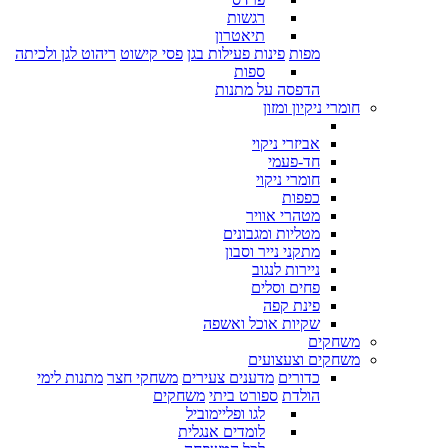
רגשות
תיאטרון
מפות
פינות פעילות בגן
פסי קישוט
ריהוט לגן ולכיתה
ספות
הדפסה על מתנות
חומרי ניקיון ומזון
אביזרי ניקוי
חד-פעמי
חומרי ניקוי
כפפות
מטהרי אוויר
מטליות ומגבונים
מתקני נייר וסבון
ניירות לנגוב
פחים וסלים
פינת קפה
שקיות אוכל ואשפה
משחקים
משחקים וצעצועים
כדורים
מדענים צעירים
משחקי חצר
מתנות לימי
הולדת
ספורט ביתי
משחקים
לגו ופליימוביל
לומדים אנגלית