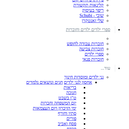
קלינאות תקשורת
ריפוי בעיסוק
שובי - Schubi
שלי זאנטקרן
ספרי ילדים ילדים וחוברות
חוברות עבודה לחופש
חוברות צביעה
ספרי ילדים
חוברות פנאי
עוד...
גני ילדים ומוסדות חינוך
אחסון לגני ילדים
חגים ונושאים נלמדים
בריאות
חנוכה
ט"ו בשבט
יום המשפחה וחברות
ימי הזיכרון ויום העצמאות
סתיו וחורף
פורים
פסח ואביב
פרדס