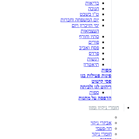
בריאות
חנוכה
ט"ו בשבט
יום המשפחה וחברות
ימי הזיכרון ויום
העצמאות
סתיו וחורף
פורים
פסח ואביב
פרדס
רגשות
תיאטרון
מפות
פינות פעילות בגן
פסי קישוט
ריהוט לגן ולכיתה
ספות
הדפסה על מתנות
חומרי ניקיון ומזון
אביזרי ניקוי
חד-פעמי
חומרי ניקוי