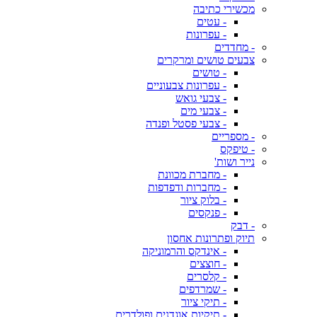
מכשירי כתיבה
- עטים
- עפרונות
- מחדדים
צבעים טושים ומרקרים
- טושים
- עפרונות צבעוניים
- צבעי גואש
- צבעי מים
- צבעי פסטל ופנדה
- מספריים
- טיפקס
נייר ושות'
- מחברת מכוונת
- מחברות ודפדפות
- בלוק ציור
- פנקסים
- דבק
תיוק ופתרונות אחסון
- אינדקס והרמוניקה
- חוצצים
- קלסרים
- שמרדפים
- תיקי ציור
- תיקיות אוגדנים ופולדרים