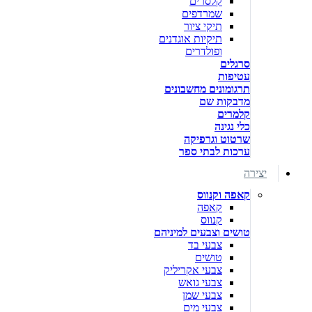
קלסרים
שמרדפים
תיקי ציור
תיקיות אוגדנים
ופולדרים
סרגלים
עטיפות
תרגומונים מחשבונים
מדבקות שם
קלמרים
כלי נגינה
שרטוט וגרפיקה
ערכות לבתי ספר
יצירה
קאפה וקנווס
קאפה
קנווס
טושים וצבעים למיניהם
צבעי בד
טושים
צבעי אקריליק
צבעי גואש
צבעי שמן
צבעי מים