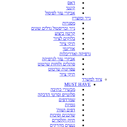
דאס
קינטי
אביזרי עזר לפיסול
נייר ומוצריו
מסגרות
נייר ובריסטול גדלים שונים
קרטון ביצוע
בלוקים לציור
תיקי ציור
אוריגמי
גרפיקה ואדריכלות
אביזרי עזר לגרפיקה
סרגלים ולוחות שרטוט
עפרונות שרטוט
תיקי ציור
ציוד למשרד
MUST HAVE
מכשירי כתיבה
סלוטייפ וסרטי הדבקה
שמרדפים
גומיות
דפים ושות'
שדכנים וסיכות
תיוק וקלסרים
נעצים מהדקים