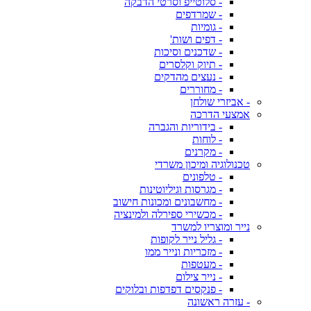
- סלוטייפ וסרטי הדבקה
- שמרדפים
- גומיות
- דפים ושות'
- שדכנים וסיכות
- תיוק וקלסרים
- נעצים מהדקים
- מחוררים
- אביזרי שולחן
אמצעי הדרכה
- בידוריות והגברה
- לוחות
- מקרנים
טכנולוגיה ומיכון משרדי
- טלפונים
- מגרסות וגיליוטינות
- מחשבונים ומכונות חישוב
- מכשירי ספירלה ולמינציה
נייר ומוצריו למשרד
- גליל נייר לקופות
- מזכריות ונייר ממו
- מעטפות
- נייר צילום
- פנקסים דפדפות ובלוקים
- עזרה ראשונה