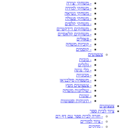
- משחקי יצירה
- משחקי למידה
- משחקי נשיאה
- משחקי פעולה
- משחקי קלפים
- משחקים דידקטיים
- משחקים קלאסיים
- פאזלים
- קוביות משחק
- קוסמים
צעצועים
- בובות
- גלגלים
- כלי נגינה
- מכוניות
- משפחת סילבניאן
- צעצועים מעץ
- שולחנות משחק
- שונות
- תינוקות ופעוטות
צעצועים
ציוד לבית ספר
- חזרה לבית ספר עם דף רם
- ציוד למורים
- מחקים