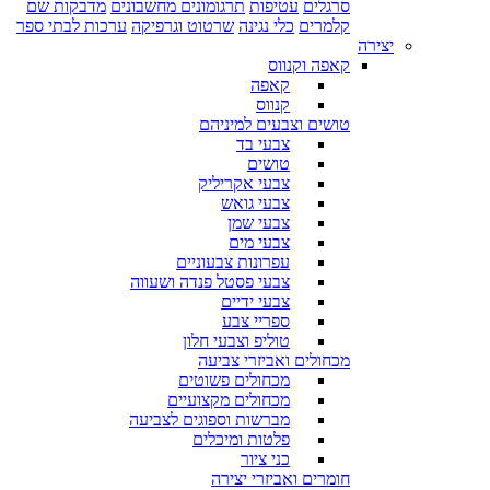
סרגלים
עטיפות
תרגומונים מחשבונים
מדבקות שם
קלמרים
כלי נגינה
שרטוט וגרפיקה
ערכות לבתי ספר
יצירה
קאפה וקנווס
קאפה
קנווס
טושים וצבעים למיניהם
צבעי בד
טושים
צבעי אקריליק
צבעי גואש
צבעי שמן
צבעי מים
עפרונות צבעוניים
צבעי פסטל פנדה ושעווה
צבעי ידיים
ספריי צבע
טוליפ וצבעי חלון
מכחולים ואביזרי צביעה
מכחולים פשוטים
מכחולים מקצועיים
מברשות וספוגים לצביעה
פלטות ומיכלים
כני ציור
חומרים ואביזרי יצירה