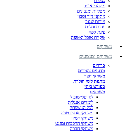
כפפות
מטהרי אוויר
מטליות ומגבונים
מתקני נייר וסבון
ניירות לנגוב
פחים וסלים
פינת קפה
שקיות אוכל ואשפה
משחקים
משחקים וצעצועים
כדורים
מדענים צעירים
משחקי חצר
מתנות לימי הולדת
ספורט ביתי
משחקים
לגו ופליימוביל
לומדים אנגלית
לכל המשפחה
משחקי אסטרטגיה
משחקי דמיון
משחקי הרכבות ומגנט
משחקי חברה