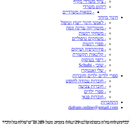
- ציוד משרדי מקיף
ריהוט משרדי
- כסאות משרדיים
חינוך מיוחד
- לאנשי חינוך ייעוץ וטיפול
- מוטוריקה עדינה וגסה
- משחקי רגשות
- משחקים טיפוליים
- ספרי רגשות
- פיזיותרפיה ושיקום
- קלינאות תקשורת
- ריפוי בעיסוק
- שובי - Schubi
- שלי זאנטקרן
ספרי ילדים ילדים וחוברות
- חוברות עבודה לחופש
- חוברות צביעה
- ספרי ילדים
- חוברות פנאי
התחברות
dafram.online@gmail.com
***משלוח עד הבית מוזל ב- 29 ש"ח בקניה מעל 289 ש"ח שליח עד הבית ***
***מש