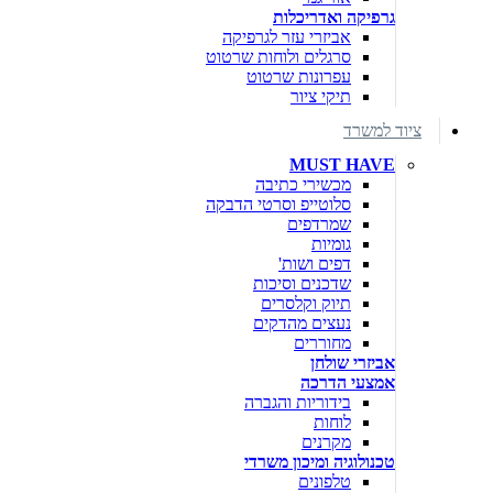
גרפיקה ואדריכלות
אביזרי עזר לגרפיקה
סרגלים ולוחות שרטוט
עפרונות שרטוט
תיקי ציור
ציוד למשרד
MUST HAVE
מכשירי כתיבה
סלוטייפ וסרטי הדבקה
שמרדפים
גומיות
דפים ושות'
שדכנים וסיכות
תיוק וקלסרים
נעצים מהדקים
מחוררים
אביזרי שולחן
אמצעי הדרכה
בידוריות והגברה
לוחות
מקרנים
טכנולוגיה ומיכון משרדי
טלפונים