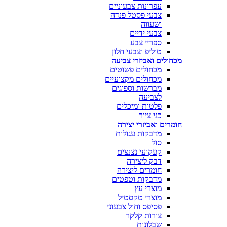
עפרונות צבעוניים
צבעי פסטל פנדה
ושעווה
צבעי ידיים
ספריי צבע
טוליפ וצבעי חלון
מכחולים ואביזרי צביעה
מכחולים פשוטים
מכחולים מקצועיים
מברשות וספוגים
לצביעה
פלטות ומיכלים
כני ציור
חומרים ואביזרי יצירה
מדבקות עגולות
סול
קעקועי נצנצים
דבק ליצירה
חומרים ליצירה
מדבקות וטפטים
מוצרי עץ
מוצרי טקסטיל
פסיפס וחול צבעוני
צורות קלקר
שבלונות