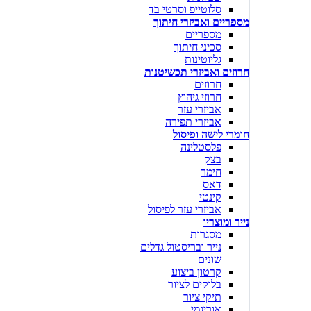
סלוטייפ וסרטי בד
מספריים ואביזרי חיתוך
מספריים
סכיני חיתוך
גליוטינות
חרוזים ואביזרי תכשיטנות
חרוזים
חרוזי גיהוץ
אביזרי עזר
אביזרי תפירה
חומרי לישה ופיסול
פלסטלינה
בצק
חימר
דאס
קינטי
אביזרי עזר לפיסול
נייר ומוצריו
מסגרות
נייר ובריסטול גדלים
שונים
קרטון ביצוע
בלוקים לציור
תיקי ציור
אוריגמי