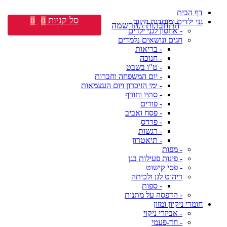
דף הבית
סל קניות
0
0
גני ילדים ומוסדות חינוך
התחברות \ הרשמה
- אחסון לגני ילדים
חגים ונושאים נלמדים
- בריאות
- חנוכה
- ט"ו בשבט
- יום המשפחה וחברות
- ימי הזיכרון ויום העצמאות
- סתיו וחורף
- פורים
- פסח ואביב
- פרדס
- רגשות
- תיאטרון
- מפות
- פינות פעילות בגן
- פסי קישוט
ריהוט לגן ולכיתה
- ספות
- הדפסה על מתנות
חומרי ניקיון ומזון
- אביזרי ניקוי
- חד-פעמי