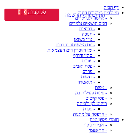
דף הבית
סל קניות
0
0
גני ילדים ומוסדות חינוך
התחברות \ הרשמה
- אחסון לגני ילדים
חגים ונושאים נלמדים
- בריאות
- חנוכה
- ט"ו בשבט
- יום המשפחה וחברות
- ימי הזיכרון ויום העצמאות
- סתיו וחורף
- פורים
- פסח ואביב
- פרדס
- רגשות
- תיאטרון
- מפות
- פינות פעילות בגן
- פסי קישוט
ריהוט לגן ולכיתה
- ספות
- הדפסה על מתנות
חומרי ניקיון ומזון
- אביזרי ניקוי
- חד-פעמי