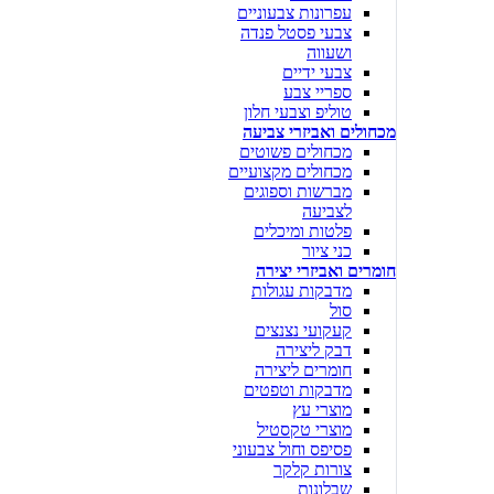
עפרונות צבעוניים
צבעי פסטל פנדה
ושעווה
צבעי ידיים
ספריי צבע
טוליפ וצבעי חלון
מכחולים ואביזרי צביעה
מכחולים פשוטים
מכחולים מקצועיים
מברשות וספוגים
לצביעה
פלטות ומיכלים
כני ציור
חומרים ואביזרי יצירה
מדבקות עגולות
סול
קעקועי נצנצים
דבק ליצירה
חומרים ליצירה
מדבקות וטפטים
מוצרי עץ
מוצרי טקסטיל
פסיפס וחול צבעוני
צורות קלקר
שבלונות