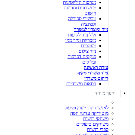
מגרסות וגיליוטינות
מחשבונים ומכונות
חישוב
מכשירי ספירלה
ולמינציה
נייר ומוצריו למשרד
גליל נייר לקופות
מזכריות ונייר ממו
מעטפות
נייר צילום
פנקסים דפדפות
ובלוקים
עזרה ראשונה
ציוד משרדי מקיף
ריהוט משרדי
כסאות משרדיים
חינוך מיוחד
לאנשי חינוך ייעוץ וטיפול
מוטוריקה עדינה וגסה
משחקי רגשות
משחקים טיפוליים
ספרי רגשות
פיזיותרפיה ושיקום