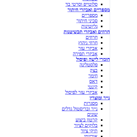
סלוטייפ וסרטי בד
מספריים ואביזרי חיתוך
מספריים
סכיני חיתוך
גליוטינות
חרוזים ואביזרי תכשיטנות
חרוזים
חרוזי גיהוץ
אביזרי עזר
אביזרי תפירה
חומרי לישה ופיסול
פלסטלינה
בצק
חימר
דאס
קינטי
אביזרי עזר לפיסול
נייר ומוצריו
מסגרות
נייר ובריסטול גדלים
שונים
קרטון ביצוע
בלוקים לציור
תיקי ציור
אוריגמי