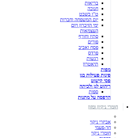
בריאות
חנוכה
ט"ו בשבט
יום המשפחה וחברות
ימי הזיכרון ויום
העצמאות
סתיו וחורף
פורים
פסח ואביב
פרדס
רגשות
תיאטרון
מפות
פינות פעילות בגן
פסי קישוט
ריהוט לגן ולכיתה
ספות
הדפסה על מתנות
חומרי ניקיון ומזון
אביזרי ניקוי
חד-פעמי
חומרי ניקוי