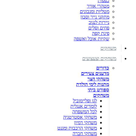
כפפות
מטהרי אוויר
מטליות ומגבונים
מתקני נייר וסבון
ניירות לנגוב
פחים וסלים
פינת קפה
שקיות אוכל ואשפה
משחקים
משחקים וצעצועים
כדורים
מדענים צעירים
משחקי חצר
מתנות לימי הולדת
ספורט ביתי
משחקים
לגו ופליימוביל
לומדים אנגלית
לכל המשפחה
משחקי אסטרטגיה
משחקי דמיון
משחקי הרכבות ומגנט
משחקי חברה