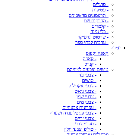
- סרגלים
- עטיפות
- תרגומונים מחשבונים
- מדבקות שם
- קלמרים
- כלי נגינה
- שרטוט וגרפיקה
- ערכות לבתי ספר
יצירה
קאפה וקנווס
- קאפה
- קנווס
טושים וצבעים למיניהם
- צבעי בד
- טושים
- צבעי אקריליק
- צבעי גואש
- צבעי שמן
- צבעי מים
- עפרונות צבעוניים
- צבעי פסטל פנדה ושעווה
- צבעי ידיים
- ספריי צבע
- טוליפ וצבעי חלון
מכחולים ואביזרי צביעה