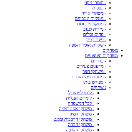
- חומרי ניקוי
- כפפות
- מטהרי אוויר
- מטליות ומגבונים
- מתקני נייר וסבון
- ניירות לנגוב
- פחים וסלים
- פינת קפה
- שקיות אוכל ואשפה
משחקים
משחקים וצעצועים
- כדורים
- מדענים צעירים
- משחקי חצר
- מתנות לימי הולדת
- ספורט ביתי
משחקים
- לגו ופליימוביל
- לומדים אנגלית
- לכל המשפחה
- משחקי אסטרטגיה
- משחקי דמיון
- משחקי הרכבות ומגנט
- משחקי חברה
- משחקי חשיבה