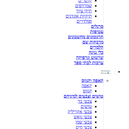
קלסרים
שמרדפים
תיקי ציור
תיקיות אוגדנים
ופולדרים
סרגלים
עטיפות
תרגומונים מחשבונים
מדבקות שם
קלמרים
כלי נגינה
שרטוט וגרפיקה
ערכות לבתי ספר
יצירה
קאפה וקנווס
קאפה
קנווס
טושים וצבעים למיניהם
צבעי בד
טושים
צבעי אקריליק
צבעי גואש
צבעי שמן
צבעי מים