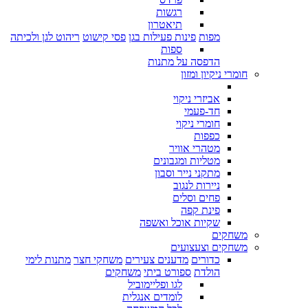
רגשות
תיאטרון
מפות
פינות פעילות בגן
פסי קישוט
ריהוט לגן ולכיתה
ספות
הדפסה על מתנות
חומרי ניקיון ומזון
אביזרי ניקוי
חד-פעמי
חומרי ניקוי
כפפות
מטהרי אוויר
מטליות ומגבונים
מתקני נייר וסבון
ניירות לנגוב
פחים וסלים
פינת קפה
שקיות אוכל ואשפה
משחקים
משחקים וצעצועים
כדורים
מדענים צעירים
משחקי חצר
מתנות לימי
הולדת
ספורט ביתי
משחקים
לגו ופליימוביל
לומדים אנגלית