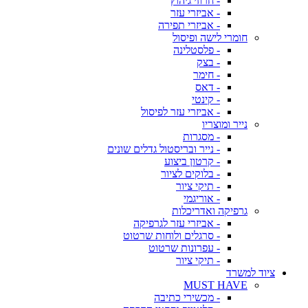
- חרוזי גיהוץ
- אביזרי עזר
- אביזרי תפירה
חומרי לישה ופיסול
- פלסטלינה
- בצק
- חימר
- דאס
- קינטי
- אביזרי עזר לפיסול
נייר ומוצריו
- מסגרות
- נייר ובריסטול גדלים שונים
- קרטון ביצוע
- בלוקים לציור
- תיקי ציור
- אוריגמי
גרפיקה ואדריכלות
- אביזרי עזר לגרפיקה
- סרגלים ולוחות שרטוט
- עפרונות שרטוט
- תיקי ציור
ציוד למשרד
MUST HAVE
- מכשירי כתיבה