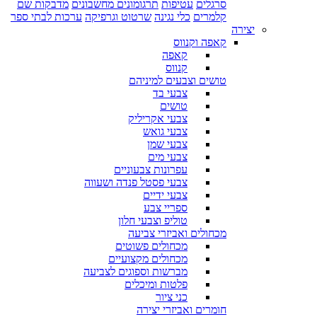
סרגלים
עטיפות
תרגומונים מחשבונים
מדבקות שם
קלמרים
כלי נגינה
שרטוט וגרפיקה
ערכות לבתי ספר
יצירה
קאפה וקנווס
קאפה
קנווס
טושים וצבעים למיניהם
צבעי בד
טושים
צבעי אקריליק
צבעי גואש
צבעי שמן
צבעי מים
עפרונות צבעוניים
צבעי פסטל פנדה ושעווה
צבעי ידיים
ספריי צבע
טוליפ וצבעי חלון
מכחולים ואביזרי צביעה
מכחולים פשוטים
מכחולים מקצועיים
מברשות וספוגים לצביעה
פלטות ומיכלים
כני ציור
חומרים ואביזרי יצירה