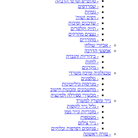
- סלוטייפ וסרטי הדבקה
- שמרדפים
- גומיות
- דפים ושות'
- שדכנים וסיכות
- תיוק וקלסרים
- נעצים מהדקים
- מחוררים
- אביזרי שולחן
אמצעי הדרכה
- בידוריות והגברה
- לוחות
- מקרנים
טכנולוגיה ומיכון משרדי
- טלפונים
- מגרסות וגיליוטינות
- מחשבונים ומכונות חישוב
- מכשירי ספירלה ולמינציה
נייר ומוצריו למשרד
- גליל נייר לקופות
- מזכריות ונייר ממו
- מעטפות
- נייר צילום
- פנקסים דפדפות ובלוקים
- עזרה ראשונה