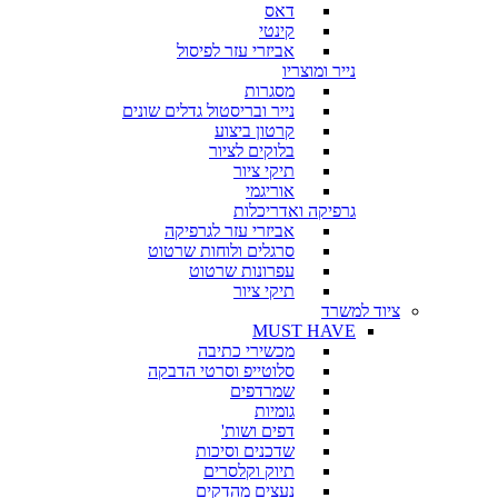
דאס
קינטי
אביזרי עזר לפיסול
נייר ומוצריו
מסגרות
נייר ובריסטול גדלים שונים
קרטון ביצוע
בלוקים לציור
תיקי ציור
אוריגמי
גרפיקה ואדריכלות
אביזרי עזר לגרפיקה
סרגלים ולוחות שרטוט
עפרונות שרטוט
תיקי ציור
ציוד למשרד
MUST HAVE
מכשירי כתיבה
סלוטייפ וסרטי הדבקה
שמרדפים
גומיות
דפים ושות'
שדכנים וסיכות
תיוק וקלסרים
נעצים מהדקים