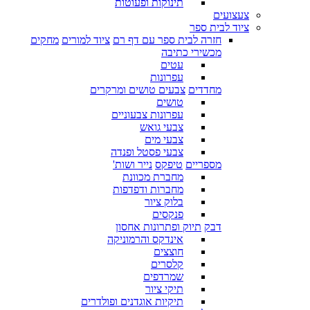
תינוקות ופעוטות
צעצועים
ציוד לבית ספר
חזרה לבית ספר עם דף רם
ציוד למורים
מחקים
מכשירי כתיבה
עטים
עפרונות
מחדדים
צבעים טושים ומרקרים
טושים
עפרונות צבעוניים
צבעי גואש
צבעי מים
צבעי פסטל ופנדה
מספריים
טיפקס
נייר ושות'
מחברת מכוונת
מחברות ודפדפות
בלוק ציור
פנקסים
דבק
תיוק ופתרונות אחסון
אינדקס והרמוניקה
חוצצים
קלסרים
שמרדפים
תיקי ציור
תיקיות אוגדנים ופולדרים