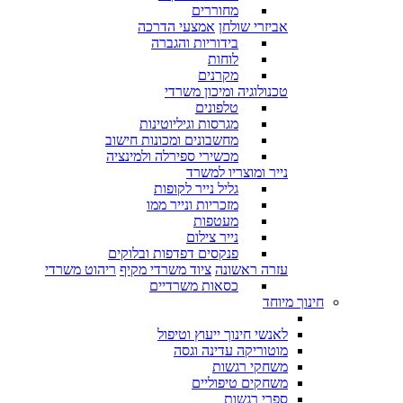
מחוררים
אביזרי שולחן
אמצעי הדרכה
בידוריות והגברה
לוחות
מקרנים
טכנולוגיה ומיכון משרדי
טלפונים
מגרסות וגיליוטינות
מחשבונים ומכונות חישוב
מכשירי ספירלה ולמינציה
נייר ומוצריו למשרד
גליל נייר לקופות
מזכריות ונייר ממו
מעטפות
נייר צילום
פנקסים דפדפות ובלוקים
עזרה ראשונה
ציוד משרדי מקיף
ריהוט משרדי
כסאות משרדיים
חינוך מיוחד
לאנשי חינוך ייעוץ וטיפול
מוטוריקה עדינה וגסה
משחקי רגשות
משחקים טיפוליים
ספרי רגשות