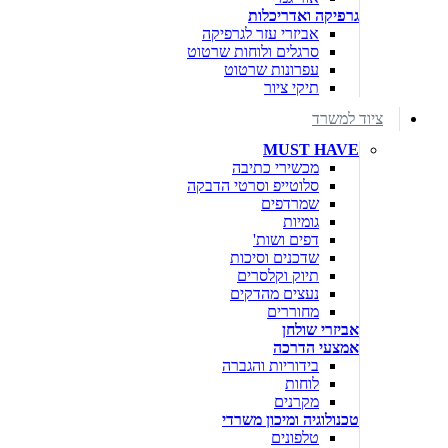
גרפיקה ואדריכלות
אביזרי עזר לגרפיקה
סרגלים ולוחות שרטוט
עפרונות שרטוט
תיקי ציור
ציוד למשרד
MUST HAVE
מכשירי כתיבה
סלוטייפ וסרטי הדבקה
שמרדפים
גומיות
דפים ושות'
שדכנים וסיכות
תיוק וקלסרים
נעצים מהדקים
מחוררים
אביזרי שולחן
אמצעי הדרכה
בידוריות והגברה
לוחות
מקרנים
טכנולוגיה ומיכון משרדי
טלפונים