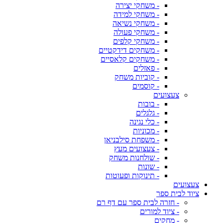
- משחקי יצירה
- משחקי למידה
- משחקי נשיאה
- משחקי פעולה
- משחקי קלפים
- משחקים דידקטיים
- משחקים קלאסיים
- פאזלים
- קוביות משחק
- קוסמים
צעצועים
- בובות
- גלגלים
- כלי נגינה
- מכוניות
- משפחת סילבניאן
- צעצועים מעץ
- שולחנות משחק
- שונות
- תינוקות ופעוטות
צעצועים
ציוד לבית ספר
- חזרה לבית ספר עם דף רם
- ציוד למורים
- מחקים