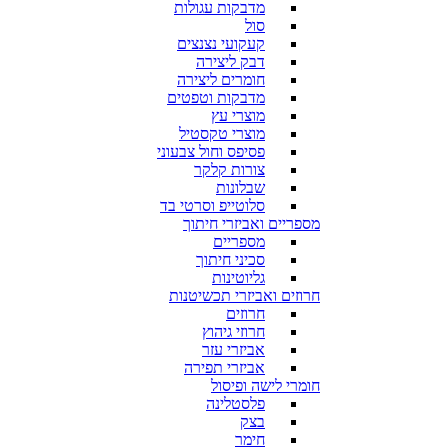
מדבקות עגולות
סול
קעקועי נצנצים
דבק ליצירה
חומרים ליצירה
מדבקות וטפטים
מוצרי עץ
מוצרי טקסטיל
פסיפס וחול צבעוני
צורות קלקר
שבלונות
סלוטייפ וסרטי בד
מספריים ואביזרי חיתוך
מספריים
סכיני חיתוך
גליוטינות
חרוזים ואביזרי תכשיטנות
חרוזים
חרוזי גיהוץ
אביזרי עזר
אביזרי תפירה
חומרי לישה ופיסול
פלסטלינה
בצק
חימר