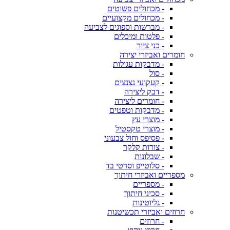
- מכחולים פשוטים
- מכחולים מקצועיים
- מברשות וספוגים לצביעה
- פלטות ומיכלים
- כני ציור
חומרים ואביזרי יצירה
- מדבקות עגולות
- סול
- קעקועי נצנצים
- דבק ליצירה
- חומרים ליצירה
- מדבקות וטפטים
- מוצרי עץ
- מוצרי טקסטיל
- פסיפס וחול צבעוני
- צורות קלקר
- שבלונות
- סלוטייפ וסרטי בד
מספריים ואביזרי חיתוך
- מספריים
- סכיני חיתוך
- גליוטינות
חרוזים ואביזרי תכשיטנות
- חרוזים