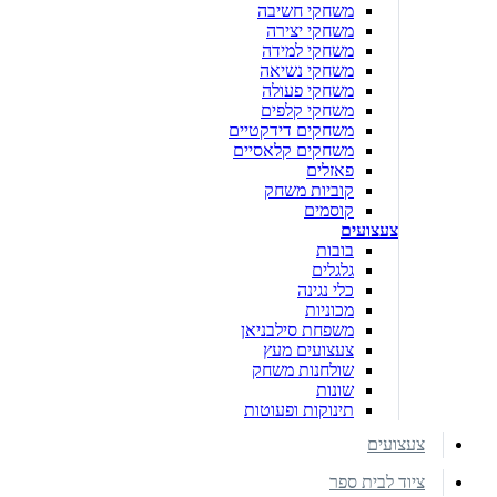
משחקי חשיבה
משחקי יצירה
משחקי למידה
משחקי נשיאה
משחקי פעולה
משחקי קלפים
משחקים דידקטיים
משחקים קלאסיים
פאזלים
קוביות משחק
קוסמים
צעצועים
בובות
גלגלים
כלי נגינה
מכוניות
משפחת סילבניאן
צעצועים מעץ
שולחנות משחק
שונות
תינוקות ופעוטות
צעצועים
ציוד לבית ספר