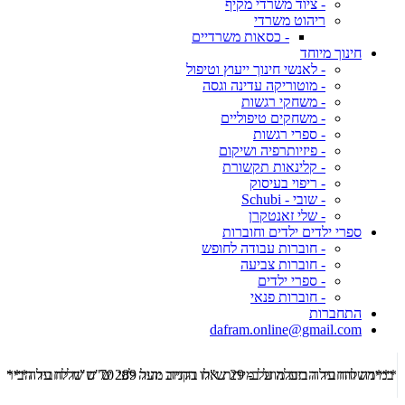
- ציוד משרדי מקיף
ריהוט משרדי
- כסאות משרדיים
חינוך מיוחד
- לאנשי חינוך ייעוץ וטיפול
- מוטוריקה עדינה וגסה
- משחקי רגשות
- משחקים טיפוליים
- ספרי רגשות
- פיזיותרפיה ושיקום
- קלינאות תקשורת
- ריפוי בעיסוק
- שובי - Schubi
- שלי זאנטקרן
ספרי ילדים ילדים וחוברות
- חוברות עבודה לחופש
- חוברות צביעה
- ספרי ילדים
- חוברות פנאי
התחברות
dafram.online@gmail.com
***משלוח עד הבית מוזל ב- 29 ש"ח בקניה מעל 289 ש"ח שליח עד הבית ***
***מש