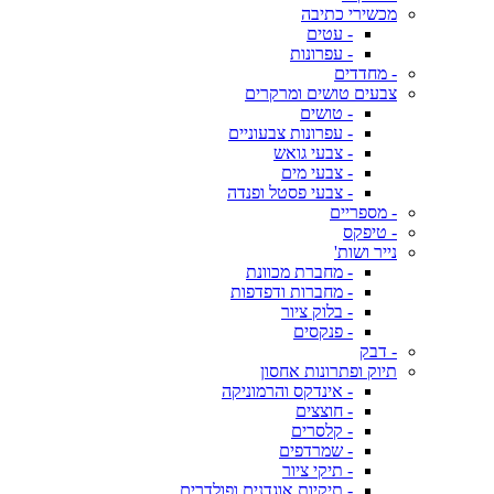
מכשירי כתיבה
- עטים
- עפרונות
- מחדדים
צבעים טושים ומרקרים
- טושים
- עפרונות צבעוניים
- צבעי גואש
- צבעי מים
- צבעי פסטל ופנדה
- מספריים
- טיפקס
נייר ושות'
- מחברת מכוונת
- מחברות ודפדפות
- בלוק ציור
- פנקסים
- דבק
תיוק ופתרונות אחסון
- אינדקס והרמוניקה
- חוצצים
- קלסרים
- שמרדפים
- תיקי ציור
- תיקיות אוגדנים ופולדרים