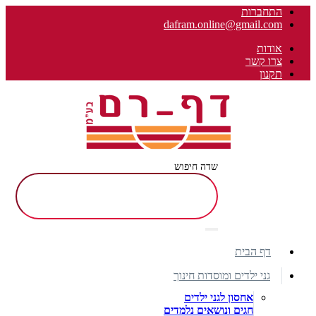
התחברות
dafram.online@gmail.com
אודות
צרו קשר
תקנון
שדה חיפוש
דף הבית
גני ילדים ומוסדות חינוך
אחסון לגני ילדים
חגים ונושאים נלמדים