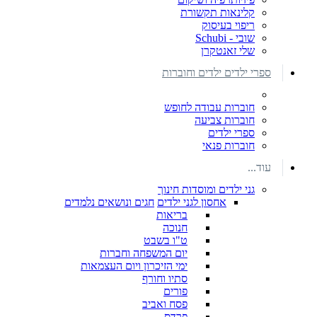
קלינאות תקשורת
ריפוי בעיסוק
שובי - Schubi
שלי זאנטקרן
ספרי ילדים ילדים וחוברות
חוברות עבודה לחופש
חוברות צביעה
ספרי ילדים
חוברות פנאי
עוד...
גני ילדים ומוסדות חינוך
אחסון לגני ילדים
חגים ונושאים נלמדים
בריאות
חנוכה
ט"ו בשבט
יום המשפחה וחברות
ימי הזיכרון ויום העצמאות
סתיו וחורף
פורים
פסח ואביב
פרדס