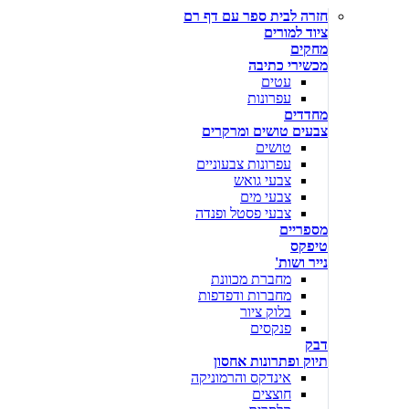
חזרה לבית ספר עם דף רם
ציוד למורים
מחקים
מכשירי כתיבה
עטים
עפרונות
מחדדים
צבעים טושים ומרקרים
טושים
עפרונות צבעוניים
צבעי גואש
צבעי מים
צבעי פסטל ופנדה
מספריים
טיפקס
נייר ושות'
מחברת מכוונת
מחברות ודפדפות
בלוק ציור
פנקסים
דבק
תיוק ופתרונות אחסון
אינדקס והרמוניקה
חוצצים