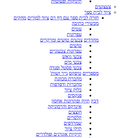
תינוקות ופעוטות
צעצועים
ציוד לבית ספר
חזרה לבית ספר עם דף רם
ציוד למורים
מחקים
מכשירי כתיבה
עטים
עפרונות
מחדדים
צבעים טושים ומרקרים
טושים
עפרונות צבעוניים
צבעי גואש
צבעי מים
צבעי פסטל ופנדה
מספריים
טיפקס
נייר ושות'
מחברת מכוונת
מחברות ודפדפות
בלוק ציור
פנקסים
דבק
תיוק ופתרונות אחסון
אינדקס והרמוניקה
חוצצים
קלסרים
שמרדפים
תיקי ציור
תיקיות אוגדנים ופולדרים