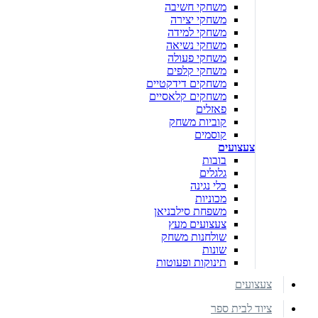
משחקי חשיבה
משחקי יצירה
משחקי למידה
משחקי נשיאה
משחקי פעולה
משחקי קלפים
משחקים דידקטיים
משחקים קלאסיים
פאזלים
קוביות משחק
קוסמים
צעצועים
בובות
גלגלים
כלי נגינה
מכוניות
משפחת סילבניאן
צעצועים מעץ
שולחנות משחק
שונות
תינוקות ופעוטות
צעצועים
ציוד לבית ספר