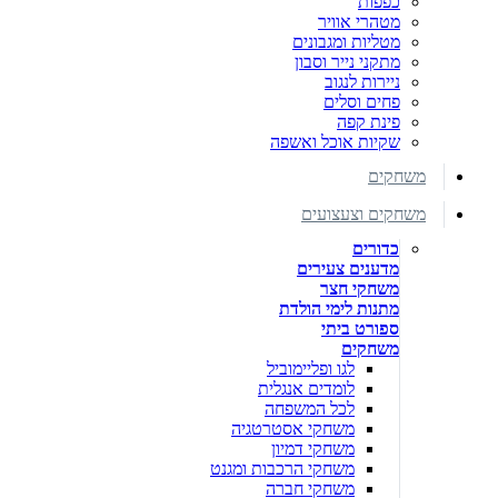
כפפות
מטהרי אוויר
מטליות ומגבונים
מתקני נייר וסבון
ניירות לנגוב
פחים וסלים
פינת קפה
שקיות אוכל ואשפה
משחקים
משחקים וצעצועים
כדורים
מדענים צעירים
משחקי חצר
מתנות לימי הולדת
ספורט ביתי
משחקים
לגו ופליימוביל
לומדים אנגלית
לכל המשפחה
משחקי אסטרטגיה
משחקי דמיון
משחקי הרכבות ומגנט
משחקי חברה