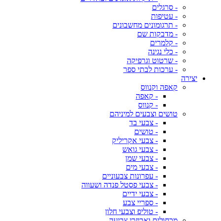
- סרגלים
- עטיפות
- תרגומונים מחשבונים
- מדבקות שם
- קלמרים
- כלי נגינה
- שרטוט וגרפיקה
- ערכות לבתי ספר
יצירה
קאפה וקנווס
- קאפה
- קנווס
טושים וצבעים למיניהם
- צבעי בד
- טושים
- צבעי אקריליק
- צבעי גואש
- צבעי שמן
- צבעי מים
- עפרונות צבעוניים
- צבעי פסטל פנדה ושעווה
- צבעי ידיים
- ספריי צבע
- טוליפ וצבעי חלון
מכחולים ואביזרי צביעה