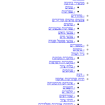
מכשירי כתיבה
- עטים
- עפרונות
- מחדדים
צבעים טושים ומרקרים
- טושים
- עפרונות צבעוניים
- צבעי גואש
- צבעי מים
- צבעי פסטל ופנדה
- מספריים
- טיפקס
נייר ושות'
- מחברת מכוונת
- מחברות ודפדפות
- בלוק ציור
- פנקסים
- דבק
תיוק ופתרונות אחסון
- אינדקס והרמוניקה
- חוצצים
- קלסרים
- שמרדפים
- תיקי ציור
- תיקיות אוגדנים ופולדרים