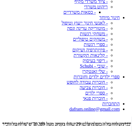
- ציוד משרדי מקיף
ריהוט משרדי
- כסאות משרדיים
חינוך מיוחד
- לאנשי חינוך ייעוץ וטיפול
- מוטוריקה עדינה וגסה
- משחקי רגשות
- משחקים טיפוליים
- ספרי רגשות
- פיזיותרפיה ושיקום
- קלינאות תקשורת
- ריפוי בעיסוק
- שובי - Schubi
- שלי זאנטקרן
ספרי ילדים ילדים וחוברות
- חוברות עבודה לחופש
- חוברות צביעה
- ספרי ילדים
- חוברות פנאי
התחברות
dafram.online@gmail.com
***משלוח עד הבית מוזל ב- 29 ש"ח בקניה מעל 289 ש"ח שליח עד הבית ***
***מש