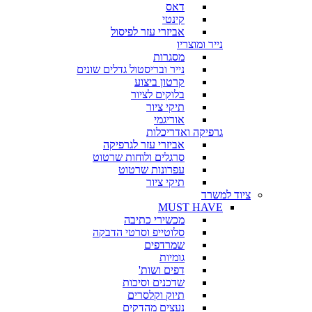
דאס
קינטי
אביזרי עזר לפיסול
נייר ומוצריו
מסגרות
נייר ובריסטול גדלים שונים
קרטון ביצוע
בלוקים לציור
תיקי ציור
אוריגמי
גרפיקה ואדריכלות
אביזרי עזר לגרפיקה
סרגלים ולוחות שרטוט
עפרונות שרטוט
תיקי ציור
ציוד למשרד
MUST HAVE
מכשירי כתיבה
סלוטייפ וסרטי הדבקה
שמרדפים
גומיות
דפים ושות'
שדכנים וסיכות
תיוק וקלסרים
נעצים מהדקים