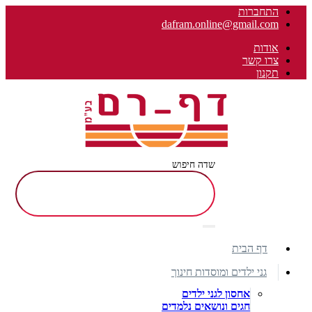
התחברות
dafram.online@gmail.com
אודות
צרו קשר
תקנון
שדה חיפוש
דף הבית
גני ילדים ומוסדות חינוך
אחסון לגני ילדים
חגים ונושאים נלמדים