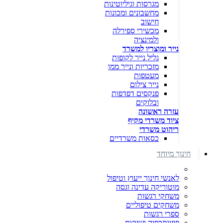
מגרסות וגיליוטינות
מחשבונים ומכונות
חישוב
מכשירי ספירלה
ולמינציה
נייר ומוצריו למשרד
גליל נייר לקופות
מזכריות ונייר ממו
מעטפות
נייר צילום
פנקסים דפדפות
ובלוקים
עזרה ראשונה
ציוד משרדי מקיף
ריהוט משרדי
כסאות משרדיים
חינוך מיוחד
לאנשי חינוך ייעוץ וטיפול
מוטוריקה עדינה וגסה
משחקי רגשות
משחקים טיפוליים
ספרי רגשות
פיזיותרפיה ושיקום