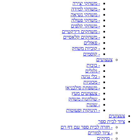
- משחקי יצירה
- משחקי למידה
- משחקי נשיאה
- משחקי פעולה
- משחקי קלפים
- משחקים דידקטיים
- משחקים קלאסיים
- פאזלים
- קוביות משחק
- קוסמים
צעצועים
- בובות
- גלגלים
- כלי נגינה
- מכוניות
- משפחת סילבניאן
- צעצועים מעץ
- שולחנות משחק
- שונות
- תינוקות ופעוטות
צעצועים
ציוד לבית ספר
- חזרה לבית ספר עם דף רם
- ציוד למורים
- מחקים