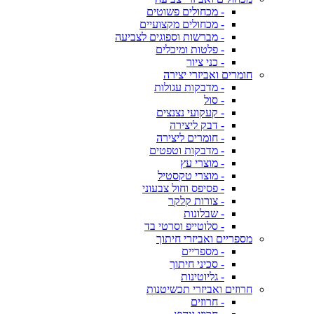
- מכחולים פשוטים
- מכחולים מקצועיים
- מברשות וספוגים לצביעה
- פלטות ומיכלים
- כני ציור
חומרים ואביזרי יצירה
- מדבקות עגולות
- סול
- קעקועי נצנצים
- דבק ליצירה
- חומרים ליצירה
- מדבקות וטפטים
- מוצרי עץ
- מוצרי טקסטיל
- פסיפס וחול צבעוני
- צורות קלקר
- שבלונות
- סלוטייפ וסרטי בד
מספריים ואביזרי חיתוך
- מספריים
- סכיני חיתוך
- גליוטינות
חרוזים ואביזרי תכשיטנות
- חרוזים