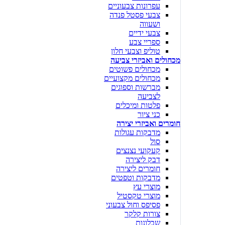
עפרונות צבעוניים
צבעי פסטל פנדה
ושעווה
צבעי ידיים
ספריי צבע
טוליפ וצבעי חלון
מכחולים ואביזרי צביעה
מכחולים פשוטים
מכחולים מקצועיים
מברשות וספוגים
לצביעה
פלטות ומיכלים
כני ציור
חומרים ואביזרי יצירה
מדבקות עגולות
סול
קעקועי נצנצים
דבק ליצירה
חומרים ליצירה
מדבקות וטפטים
מוצרי עץ
מוצרי טקסטיל
פסיפס וחול צבעוני
צורות קלקר
שבלונות