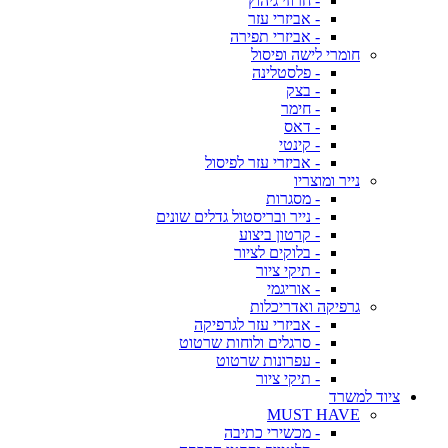
- חרוזי גיהוץ
- אביזרי עזר
- אביזרי תפירה
חומרי לישה ופיסול
- פלסטלינה
- בצק
- חימר
- דאס
- קינטי
- אביזרי עזר לפיסול
נייר ומוצריו
- מסגרות
- נייר ובריסטול גדלים שונים
- קרטון ביצוע
- בלוקים לציור
- תיקי ציור
- אוריגמי
גרפיקה ואדריכלות
- אביזרי עזר לגרפיקה
- סרגלים ולוחות שרטוט
- עפרונות שרטוט
- תיקי ציור
ציוד למשרד
MUST HAVE
- מכשירי כתיבה