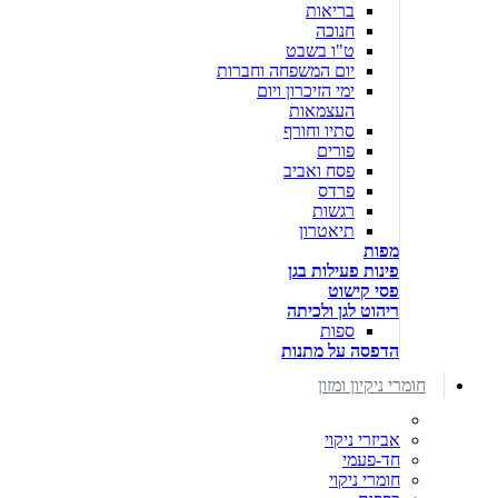
בריאות
חנוכה
ט"ו בשבט
יום המשפחה וחברות
ימי הזיכרון ויום
העצמאות
סתיו וחורף
פורים
פסח ואביב
פרדס
רגשות
תיאטרון
מפות
פינות פעילות בגן
פסי קישוט
ריהוט לגן ולכיתה
ספות
הדפסה על מתנות
חומרי ניקיון ומזון
אביזרי ניקוי
חד-פעמי
חומרי ניקוי