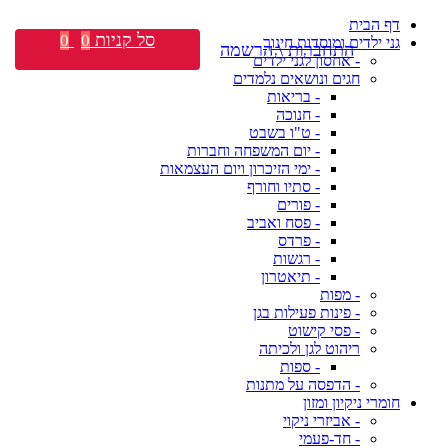
דף הבית
סל קניות
0
0
גני ילדים ומוסדות חינוך
התחברות \ הרשמה
- אחסון לגני ילדים
חגים ונושאים נלמדים
- בריאות
- חנוכה
- ט"ו בשבט
- יום המשפחה וחברות
- ימי הזיכרון ויום העצמאות
- סתיו וחורף
- פורים
- פסח ואביב
- פרדס
- רגשות
- תיאטרון
- מפות
- פינות פעילות בגן
- פסי קישוט
ריהוט לגן ולכיתה
- ספות
- הדפסה על מתנות
חומרי ניקיון ומזון
- אביזרי ניקוי
- חד-פעמי