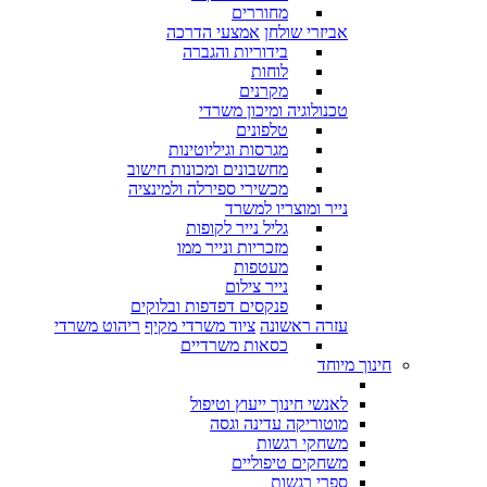
מחוררים
אביזרי שולחן
אמצעי הדרכה
בידוריות והגברה
לוחות
מקרנים
טכנולוגיה ומיכון משרדי
טלפונים
מגרסות וגיליוטינות
מחשבונים ומכונות חישוב
מכשירי ספירלה ולמינציה
נייר ומוצריו למשרד
גליל נייר לקופות
מזכריות ונייר ממו
מעטפות
נייר צילום
פנקסים דפדפות ובלוקים
עזרה ראשונה
ציוד משרדי מקיף
ריהוט משרדי
כסאות משרדיים
חינוך מיוחד
לאנשי חינוך ייעוץ וטיפול
מוטוריקה עדינה וגסה
משחקי רגשות
משחקים טיפוליים
ספרי רגשות