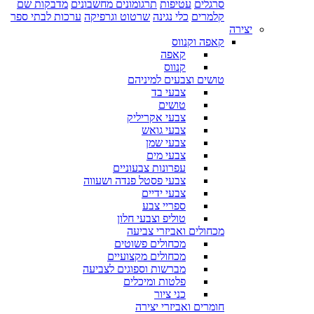
סרגלים
עטיפות
תרגומונים מחשבונים
מדבקות שם
קלמרים
כלי נגינה
שרטוט וגרפיקה
ערכות לבתי ספר
יצירה
קאפה וקנווס
קאפה
קנווס
טושים וצבעים למיניהם
צבעי בד
טושים
צבעי אקריליק
צבעי גואש
צבעי שמן
צבעי מים
עפרונות צבעוניים
צבעי פסטל פנדה ושעווה
צבעי ידיים
ספריי צבע
טוליפ וצבעי חלון
מכחולים ואביזרי צביעה
מכחולים פשוטים
מכחולים מקצועיים
מברשות וספוגים לצביעה
פלטות ומיכלים
כני ציור
חומרים ואביזרי יצירה