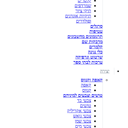
קלסרים
שמרדפים
תיקי ציור
תיקיות אוגדנים
ופולדרים
סרגלים
עטיפות
תרגומונים מחשבונים
מדבקות שם
קלמרים
כלי נגינה
שרטוט וגרפיקה
ערכות לבתי ספר
יצירה
קאפה וקנווס
קאפה
קנווס
טושים וצבעים למיניהם
צבעי בד
טושים
צבעי אקריליק
צבעי גואש
צבעי שמן
צבעי מים