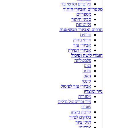
סלוטייפ וסרטי בד
מספריים ואביזרי חיתוך
מספריים
סכיני חיתוך
גליוטינות
חרוזים ואביזרי תכשיטנות
חרוזים
חרוזי גיהוץ
אביזרי עזר
אביזרי תפירה
חומרי לישה ופיסול
פלסטלינה
בצק
חימר
דאס
קינטי
אביזרי עזר לפיסול
נייר ומוצריו
מסגרות
נייר ובריסטול גדלים
שונים
קרטון ביצוע
בלוקים לציור
תיקי ציור
אוריגמי