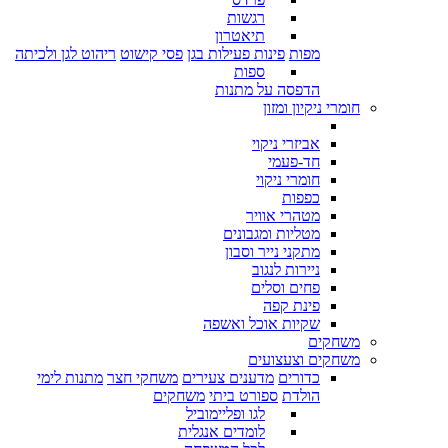
רגשות
תיאטרון
מפות
פינות פעילות בגן
פסי קישוט
ריהוט לגן ולכיתה
ספות
הדפסה על מתנות
חומרי ניקיון ומזון
אביזרי ניקוי
חד-פעמי
חומרי ניקוי
כפפות
מטהרי אוויר
מטליות ומגבונים
מתקני נייר וסבון
ניירות לנגוב
פחים וסלים
פינת קפה
שקיות אוכל ואשפה
משחקים
משחקים וצעצועים
כדורים
מדענים צעירים
משחקי חצר
מתנות לימי
הולדת
ספורט ביתי
משחקים
לגו ופליימוביל
לומדים אנגלית