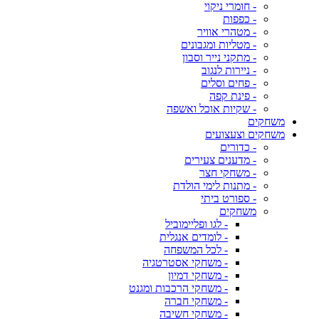
- חומרי ניקוי
- כפפות
- מטהרי אוויר
- מטליות ומגבונים
- מתקני נייר וסבון
- ניירות לנגוב
- פחים וסלים
- פינת קפה
- שקיות אוכל ואשפה
משחקים
משחקים וצעצועים
- כדורים
- מדענים צעירים
- משחקי חצר
- מתנות לימי הולדת
- ספורט ביתי
משחקים
- לגו ופליימוביל
- לומדים אנגלית
- לכל המשפחה
- משחקי אסטרטגיה
- משחקי דמיון
- משחקי הרכבות ומגנט
- משחקי חברה
- משחקי חשיבה