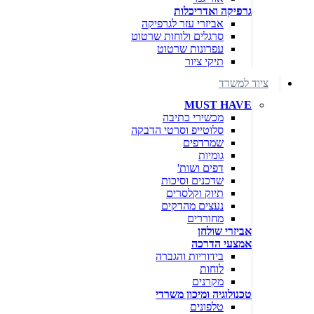
גרפיקה ואדריכלות
אביזרי עזר לגרפיקה
סרגלים ולוחות שרטוט
עפרונות שרטוט
תיקי ציור
ציוד למשרד
MUST HAVE
מכשירי כתיבה
סלוטייפ וסרטי הדבקה
שמרדפים
גומיות
דפים ושות'
שדכנים וסיכות
תיוק וקלסרים
נעצים מהדקים
מחוררים
אביזרי שולחן
אמצעי הדרכה
בידוריות והגברה
לוחות
מקרנים
טכנולוגיה ומיכון משרדי
טלפונים