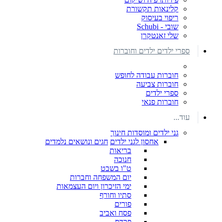
קלינאות תקשורת
ריפוי בעיסוק
שובי - Schubi
שלי זאנטקרן
ספרי ילדים ילדים וחוברות
חוברות עבודה לחופש
חוברות צביעה
ספרי ילדים
חוברות פנאי
עוד...
גני ילדים ומוסדות חינוך
אחסון לגני ילדים
חגים ונושאים נלמדים
בריאות
חנוכה
ט"ו בשבט
יום המשפחה וחברות
ימי הזיכרון ויום העצמאות
סתיו וחורף
פורים
פסח ואביב
פרדס