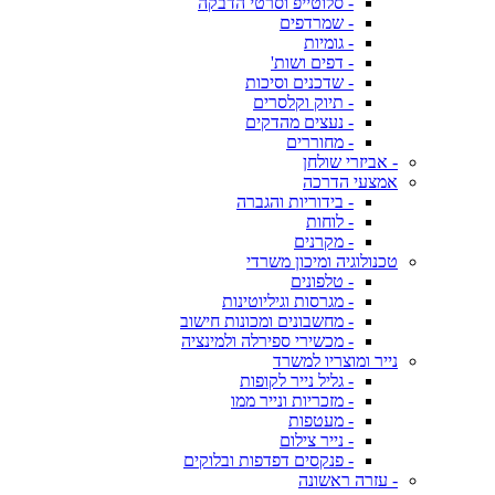
- סלוטייפ וסרטי הדבקה
- שמרדפים
- גומיות
- דפים ושות'
- שדכנים וסיכות
- תיוק וקלסרים
- נעצים מהדקים
- מחוררים
- אביזרי שולחן
אמצעי הדרכה
- בידוריות והגברה
- לוחות
- מקרנים
טכנולוגיה ומיכון משרדי
- טלפונים
- מגרסות וגיליוטינות
- מחשבונים ומכונות חישוב
- מכשירי ספירלה ולמינציה
נייר ומוצריו למשרד
- גליל נייר לקופות
- מזכריות ונייר ממו
- מעטפות
- נייר צילום
- פנקסים דפדפות ובלוקים
- עזרה ראשונה