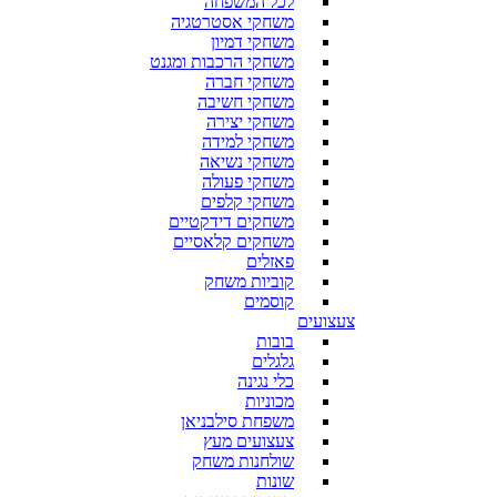
לכל המשפחה
משחקי אסטרטגיה
משחקי דמיון
משחקי הרכבות ומגנט
משחקי חברה
משחקי חשיבה
משחקי יצירה
משחקי למידה
משחקי נשיאה
משחקי פעולה
משחקי קלפים
משחקים דידקטיים
משחקים קלאסיים
פאזלים
קוביות משחק
קוסמים
צעצועים
בובות
גלגלים
כלי נגינה
מכוניות
משפחת סילבניאן
צעצועים מעץ
שולחנות משחק
שונות