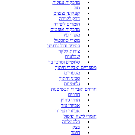
מדבקות עגולות
סול
קעקועי נצנצים
דבק ליצירה
חומרים ליצירה
מדבקות וטפטים
מוצרי עץ
מוצרי טקסטיל
פסיפס וחול צבעוני
צורות קלקר
שבלונות
סלוטייפ וסרטי בד
מספריים ואביזרי חיתוך
מספריים
סכיני חיתוך
גליוטינות
חרוזים ואביזרי תכשיטנות
חרוזים
חרוזי גיהוץ
אביזרי עזר
אביזרי תפירה
חומרי לישה ופיסול
פלסטלינה
בצק
חימר