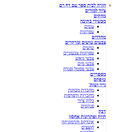
חזרה לבית ספר עם דף רם
ציוד למורים
מחקים
מכשירי כתיבה
עטים
עפרונות
מחדדים
צבעים טושים ומרקרים
טושים
עפרונות צבעוניים
צבעי גואש
צבעי מים
צבעי פסטל ופנדה
מספריים
טיפקס
נייר ושות'
מחברת מכוונת
מחברות ודפדפות
בלוק ציור
פנקסים
דבק
תיוק ופתרונות אחסון
אינדקס והרמוניקה
חוצצים