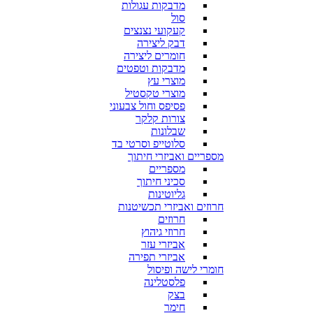
מדבקות עגולות
סול
קעקועי נצנצים
דבק ליצירה
חומרים ליצירה
מדבקות וטפטים
מוצרי עץ
מוצרי טקסטיל
פסיפס וחול צבעוני
צורות קלקר
שבלונות
סלוטייפ וסרטי בד
מספריים ואביזרי חיתוך
מספריים
סכיני חיתוך
גליוטינות
חרוזים ואביזרי תכשיטנות
חרוזים
חרוזי גיהוץ
אביזרי עזר
אביזרי תפירה
חומרי לישה ופיסול
פלסטלינה
בצק
חימר