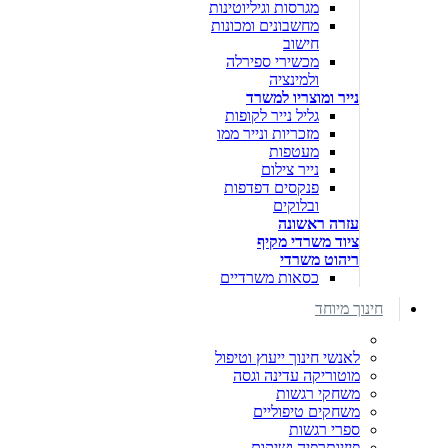
מגרסות וגיליוטינות
מחשבונים ומכונות
חישוב
מכשירי ספירלה
ולמינציה
נייר ומוצריו למשרד
גליל נייר לקופות
מזכריות ונייר ממו
מעטפות
נייר צילום
פנקסים דפדפות
ובלוקים
עזרה ראשונה
ציוד משרדי מקיף
ריהוט משרדי
כסאות משרדיים
חינוך מיוחד
לאנשי חינוך ייעוץ וטיפול
מוטוריקה עדינה וגסה
משחקי רגשות
משחקים טיפוליים
ספרי רגשות
פיזיותרפיה ושיקום