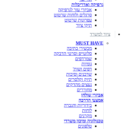
גרפיקה ואדריכלות
אביזרי עזר לגרפיקה
סרגלים ולוחות שרטוט
עפרונות שרטוט
תיקי ציור
ציוד למשרד
MUST HAVE
מכשירי כתיבה
סלוטייפ וסרטי הדבקה
שמרדפים
גומיות
דפים ושות'
שדכנים וסיכות
תיוק וקלסרים
נעצים מהדקים
מחוררים
אביזרי שולחן
אמצעי הדרכה
בידוריות והגברה
לוחות
מקרנים
טכנולוגיה ומיכון משרדי
טלפונים