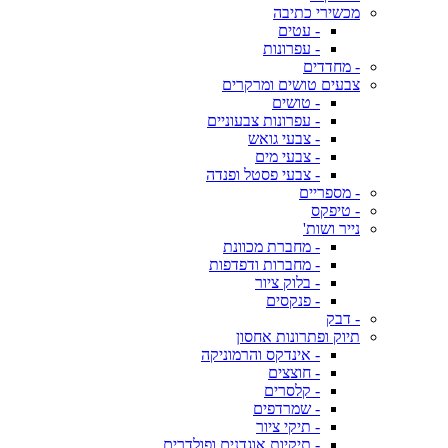
מכשירי כתיבה
- עטים
- עפרונות
- מחדדים
צבעים טושים ומרקרים
- טושים
- עפרונות צבעוניים
- צבעי גואש
- צבעי מים
- צבעי פסטל ופנדה
- מספריים
- טיפקס
נייר ושות'
- מחברת מכוונת
- מחברות ודפדפות
- בלוק ציור
- פנקסים
- דבק
תיוק ופתרונות אחסון
- אינדקס והרמוניקה
- חוצצים
- קלסרים
- שמרדפים
- תיקי ציור
- תיקיות אוגדנים ופולדרים