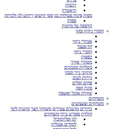
רגשות
תיאטרון
מפות
פינות פעילות בגן
פסי קישוט
ריהוט לגן ולכיתה
ספות
הדפסה על מתנות
חומרי ניקיון ומזון
אביזרי ניקוי
חד-פעמי
חומרי ניקוי
כפפות
מטהרי אוויר
מטליות ומגבונים
מתקני נייר וסבון
ניירות לנגוב
פחים וסלים
פינת קפה
שקיות אוכל ואשפה
משחקים
משחקים וצעצועים
כדורים
מדענים צעירים
משחקי חצר
מתנות לימי
הולדת
ספורט ביתי
משחקים
לגו ופליימוביל
לומדים אנגלית