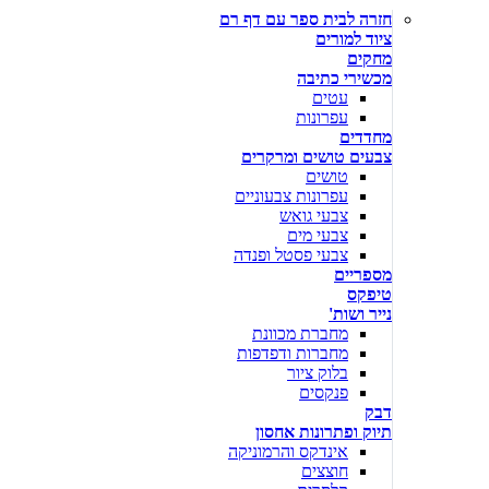
חזרה לבית ספר עם דף רם
ציוד למורים
מחקים
מכשירי כתיבה
עטים
עפרונות
מחדדים
צבעים טושים ומרקרים
טושים
עפרונות צבעוניים
צבעי גואש
צבעי מים
צבעי פסטל ופנדה
מספריים
טיפקס
נייר ושות'
מחברת מכוונת
מחברות ודפדפות
בלוק ציור
פנקסים
דבק
תיוק ופתרונות אחסון
אינדקס והרמוניקה
חוצצים