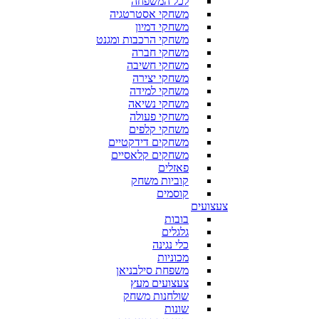
לכל המשפחה
משחקי אסטרטגיה
משחקי דמיון
משחקי הרכבות ומגנט
משחקי חברה
משחקי חשיבה
משחקי יצירה
משחקי למידה
משחקי נשיאה
משחקי פעולה
משחקי קלפים
משחקים דידקטיים
משחקים קלאסיים
פאזלים
קוביות משחק
קוסמים
צעצועים
בובות
גלגלים
כלי נגינה
מכוניות
משפחת סילבניאן
צעצועים מעץ
שולחנות משחק
שונות