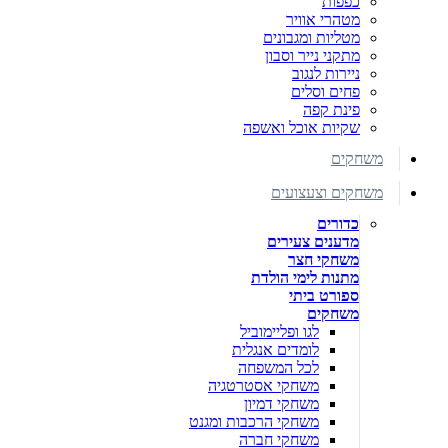
כפפות
מטהרי אוויר
מטליות ומגבונים
מתקני נייר וסבון
ניירות לנגוב
פחים וסלים
פינת קפה
שקיות אוכל ואשפה
משחקים
משחקים וצעצועים
כדורים
מדענים צעירים
משחקי חצר
מתנות לימי הולדת
ספורט ביתי
משחקים
לגו ופליימוביל
לומדים אנגלית
לכל המשפחה
משחקי אסטרטגיה
משחקי דמיון
משחקי הרכבות ומגנט
משחקי חברה