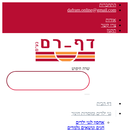
התחברות
dafram.online@gmail.com
אודות
צרו קשר
תקנון
שדה חיפוש
דף הבית
גני ילדים ומוסדות חינוך
אחסון לגני ילדים
חגים ונושאים נלמדים