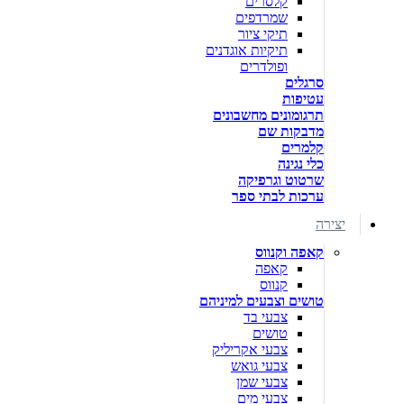
קלסרים
שמרדפים
תיקי ציור
תיקיות אוגדנים
ופולדרים
סרגלים
עטיפות
תרגומונים מחשבונים
מדבקות שם
קלמרים
כלי נגינה
שרטוט וגרפיקה
ערכות לבתי ספר
יצירה
קאפה וקנווס
קאפה
קנווס
טושים וצבעים למיניהם
צבעי בד
טושים
צבעי אקריליק
צבעי גואש
צבעי שמן
צבעי מים