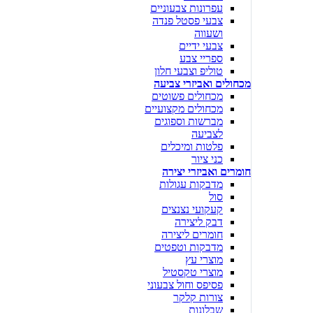
עפרונות צבעוניים
צבעי פסטל פנדה
ושעווה
צבעי ידיים
ספריי צבע
טוליפ וצבעי חלון
מכחולים ואביזרי צביעה
מכחולים פשוטים
מכחולים מקצועיים
מברשות וספוגים
לצביעה
פלטות ומיכלים
כני ציור
חומרים ואביזרי יצירה
מדבקות עגולות
סול
קעקועי נצנצים
דבק ליצירה
חומרים ליצירה
מדבקות וטפטים
מוצרי עץ
מוצרי טקסטיל
פסיפס וחול צבעוני
צורות קלקר
שבלונות