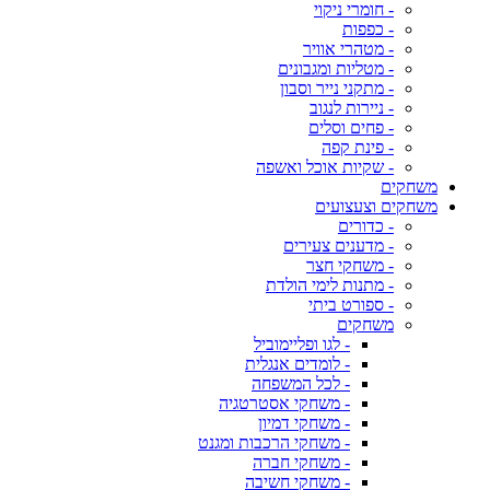
- חומרי ניקוי
- כפפות
- מטהרי אוויר
- מטליות ומגבונים
- מתקני נייר וסבון
- ניירות לנגוב
- פחים וסלים
- פינת קפה
- שקיות אוכל ואשפה
משחקים
משחקים וצעצועים
- כדורים
- מדענים צעירים
- משחקי חצר
- מתנות לימי הולדת
- ספורט ביתי
משחקים
- לגו ופליימוביל
- לומדים אנגלית
- לכל המשפחה
- משחקי אסטרטגיה
- משחקי דמיון
- משחקי הרכבות ומגנט
- משחקי חברה
- משחקי חשיבה