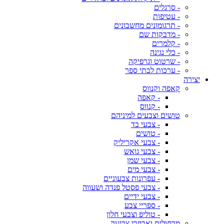
- סרגלים
- עטיפות
- תרגומונים מחשבונים
- מדבקות שם
- קלמרים
- כלי נגינה
- שרטוט וגרפיקה
- ערכות לבתי ספר
יצירה
קאפה וקנווס
- קאפה
- קנווס
טושים וצבעים למיניהם
- צבעי בד
- טושים
- צבעי אקריליק
- צבעי גואש
- צבעי שמן
- צבעי מים
- עפרונות צבעוניים
- צבעי פסטל פנדה ושעווה
- צבעי ידיים
- ספריי צבע
- טוליפ וצבעי חלון
מכחולים ואביזרי צביעה