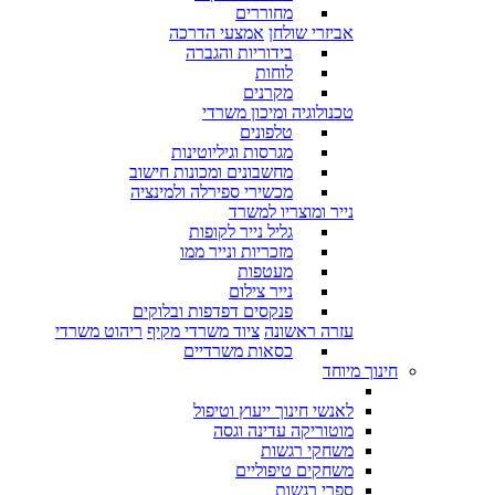
מחוררים
אביזרי שולחן
אמצעי הדרכה
בידוריות והגברה
לוחות
מקרנים
טכנולוגיה ומיכון משרדי
טלפונים
מגרסות וגיליוטינות
מחשבונים ומכונות חישוב
מכשירי ספירלה ולמינציה
נייר ומוצריו למשרד
גליל נייר לקופות
מזכריות ונייר ממו
מעטפות
נייר צילום
פנקסים דפדפות ובלוקים
עזרה ראשונה
ציוד משרדי מקיף
ריהוט משרדי
כסאות משרדיים
חינוך מיוחד
לאנשי חינוך ייעוץ וטיפול
מוטוריקה עדינה וגסה
משחקי רגשות
משחקים טיפוליים
ספרי רגשות