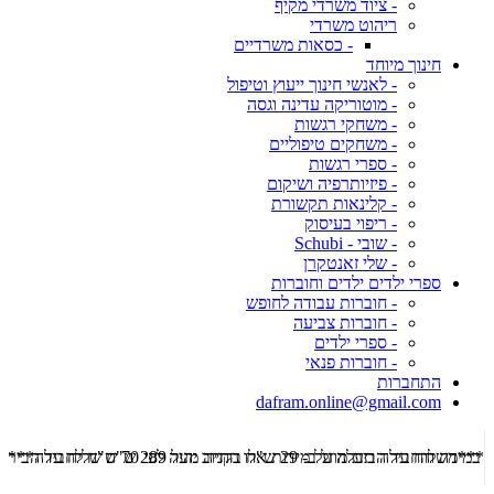
- ציוד משרדי מקיף
ריהוט משרדי
- כסאות משרדיים
חינוך מיוחד
- לאנשי חינוך ייעוץ וטיפול
- מוטוריקה עדינה וגסה
- משחקי רגשות
- משחקים טיפוליים
- ספרי רגשות
- פיזיותרפיה ושיקום
- קלינאות תקשורת
- ריפוי בעיסוק
- שובי - Schubi
- שלי זאנטקרן
ספרי ילדים ילדים וחוברות
- חוברות עבודה לחופש
- חוברות צביעה
- ספרי ילדים
- חוברות פנאי
התחברות
dafram.online@gmail.com
***משלוח עד הבית מוזל ב- 29 ש"ח בקניה מעל 289 ש"ח שליח עד הבית ***
***מש