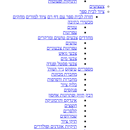
תינוקות ופעוטות
צעצועים
ציוד לבית ספר
חזרה לבית ספר עם דף רם
ציוד למורים
מחקים
מכשירי כתיבה
עטים
עפרונות
מחדדים
צבעים טושים ומרקרים
טושים
עפרונות צבעוניים
צבעי גואש
צבעי מים
צבעי פסטל ופנדה
מספריים
טיפקס
נייר ושות'
מחברת מכוונת
מחברות ודפדפות
בלוק ציור
פנקסים
דבק
תיוק ופתרונות אחסון
אינדקס והרמוניקה
חוצצים
קלסרים
שמרדפים
תיקי ציור
תיקיות אוגדנים ופולדרים