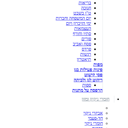
בריאות
חנוכה
ט"ו בשבט
יום המשפחה וחברות
ימי הזיכרון ויום
העצמאות
סתיו וחורף
פורים
פסח ואביב
פרדס
רגשות
תיאטרון
מפות
פינות פעילות בגן
פסי קישוט
ריהוט לגן ולכיתה
ספות
הדפסה על מתנות
חומרי ניקיון ומזון
אביזרי ניקוי
חד-פעמי
חומרי ניקוי