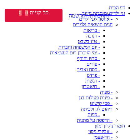
דף הבית
סל קניות
0
0
גני ילדים ומוסדות חינוך
התחברות \ הרשמה
- אחסון לגני ילדים
חגים ונושאים נלמדים
- בריאות
- חנוכה
- ט"ו בשבט
- יום המשפחה וחברות
- ימי הזיכרון ויום העצמאות
- סתיו וחורף
- פורים
- פסח ואביב
- פרדס
- רגשות
- תיאטרון
- מפות
- פינות פעילות בגן
- פסי קישוט
ריהוט לגן ולכיתה
- ספות
- הדפסה על מתנות
חומרי ניקיון ומזון
- אביזרי ניקוי
- חד-פעמי