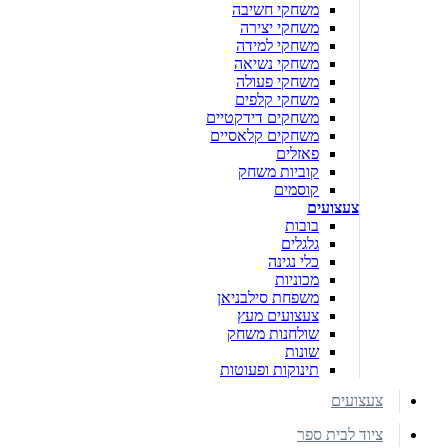
משחקי חשיבה
משחקי יצירה
משחקי למידה
משחקי נשיאה
משחקי פעולה
משחקי קלפים
משחקים דידקטיים
משחקים קלאסיים
פאזלים
קוביות משחק
קוסמים
צעצועים
בובות
גלגלים
כלי נגינה
מכוניות
משפחת סילבניאן
צעצועים מעץ
שולחנות משחק
שונות
תינוקות ופעוטות
צעצועים
ציוד לבית ספר