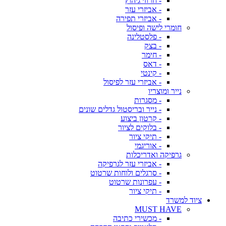
- חרוזי גיהוץ
- אביזרי עזר
- אביזרי תפירה
חומרי לישה ופיסול
- פלסטלינה
- בצק
- חימר
- דאס
- קינטי
- אביזרי עזר לפיסול
נייר ומוצריו
- מסגרות
- נייר ובריסטול גדלים שונים
- קרטון ביצוע
- בלוקים לציור
- תיקי ציור
- אוריגמי
גרפיקה ואדריכלות
- אביזרי עזר לגרפיקה
- סרגלים ולוחות שרטוט
- עפרונות שרטוט
- תיקי ציור
ציוד למשרד
MUST HAVE
- מכשירי כתיבה