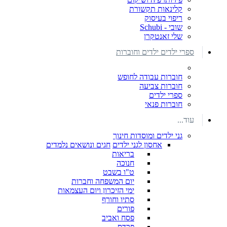
קלינאות תקשורת
ריפוי בעיסוק
שובי - Schubi
שלי זאנטקרן
ספרי ילדים ילדים וחוברות
חוברות עבודה לחופש
חוברות צביעה
ספרי ילדים
חוברות פנאי
עוד...
גני ילדים ומוסדות חינוך
אחסון לגני ילדים
חגים ונושאים נלמדים
בריאות
חנוכה
ט"ו בשבט
יום המשפחה וחברות
ימי הזיכרון ויום העצמאות
סתיו וחורף
פורים
פסח ואביב
פרדס