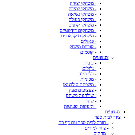
- משחקי יצירה
- משחקי למידה
- משחקי נשיאה
- משחקי פעולה
- משחקי קלפים
- משחקים דידקטיים
- משחקים קלאסיים
- פאזלים
- קוביות משחק
- קוסמים
צעצועים
- בובות
- גלגלים
- כלי נגינה
- מכוניות
- משפחת סילבניאן
- צעצועים מעץ
- שולחנות משחק
- שונות
- תינוקות ופעוטות
צעצועים
ציוד לבית ספר
- חזרה לבית ספר עם דף רם
- ציוד למורים
- מחקים