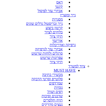
דאס
קינטי
אביזרי עזר לפיסול
נייר ומוצריו
מסגרות
נייר ובריסטול גדלים שונים
קרטון ביצוע
בלוקים לציור
תיקי ציור
אוריגמי
גרפיקה ואדריכלות
אביזרי עזר לגרפיקה
סרגלים ולוחות שרטוט
עפרונות שרטוט
תיקי ציור
ציוד למשרד
MUST HAVE
מכשירי כתיבה
סלוטייפ וסרטי הדבקה
שמרדפים
גומיות
דפים ושות'
שדכנים וסיכות
תיוק וקלסרים
נעצים מהדקים