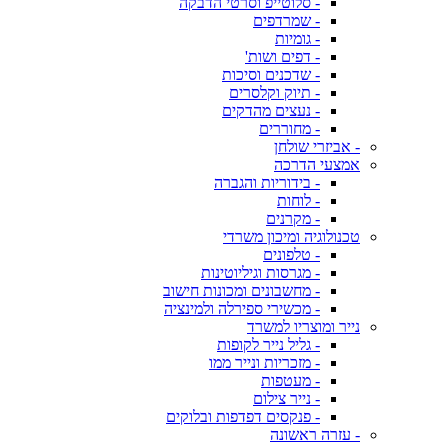
- סלוטייפ וסרטי הדבקה
- שמרדפים
- גומיות
- דפים ושות'
- שדכנים וסיכות
- תיוק וקלסרים
- נעצים מהדקים
- מחוררים
- אביזרי שולחן
אמצעי הדרכה
- בידוריות והגברה
- לוחות
- מקרנים
טכנולוגיה ומיכון משרדי
- טלפונים
- מגרסות וגיליוטינות
- מחשבונים ומכונות חישוב
- מכשירי ספירלה ולמינציה
נייר ומוצריו למשרד
- גליל נייר לקופות
- מזכריות ונייר ממו
- מעטפות
- נייר צילום
- פנקסים דפדפות ובלוקים
- עזרה ראשונה