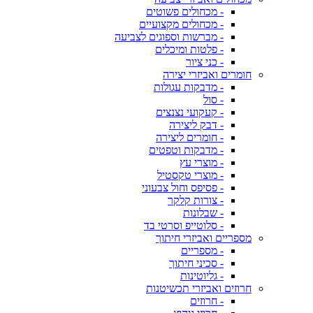
- מכחולים פשוטים
- מכחולים מקצועיים
- מברשות וספוגים לצביעה
- פלטות ומיכלים
- כני ציור
חומרים ואביזרי יצירה
- מדבקות עגולות
- סול
- קעקועי נצנצים
- דבק ליצירה
- חומרים ליצירה
- מדבקות וטפטים
- מוצרי עץ
- מוצרי טקסטיל
- פסיפס וחול צבעוני
- צורות קלקר
- שבלונות
- סלוטייפ וסרטי בד
מספריים ואביזרי חיתוך
- מספריים
- סכיני חיתוך
- גליוטינות
חרוזים ואביזרי תכשיטנות
- חרוזים