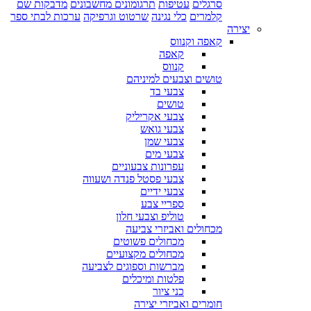
סרגלים
עטיפות
תרגומונים מחשבונים
מדבקות שם
קלמרים
כלי נגינה
שרטוט וגרפיקה
ערכות לבתי ספר
יצירה
קאפה וקנווס
קאפה
קנווס
טושים וצבעים למיניהם
צבעי בד
טושים
צבעי אקריליק
צבעי גואש
צבעי שמן
צבעי מים
עפרונות צבעוניים
צבעי פסטל פנדה ושעווה
צבעי ידיים
ספריי צבע
טוליפ וצבעי חלון
מכחולים ואביזרי צביעה
מכחולים פשוטים
מכחולים מקצועיים
מברשות וספוגים לצביעה
פלטות ומיכלים
כני ציור
חומרים ואביזרי יצירה