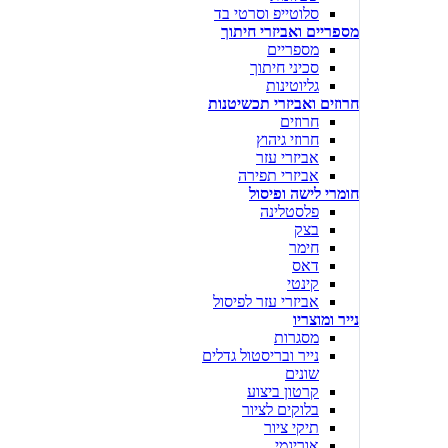
סלוטייפ וסרטי בד
מספריים ואביזרי חיתוך
מספריים
סכיני חיתוך
גליוטינות
חרוזים ואביזרי תכשיטנות
חרוזים
חרוזי גיהוץ
אביזרי עזר
אביזרי תפירה
חומרי לישה ופיסול
פלסטלינה
בצק
חימר
דאס
קינטי
אביזרי עזר לפיסול
נייר ומוצריו
מסגרות
נייר ובריסטול גדלים
שונים
קרטון ביצוע
בלוקים לציור
תיקי ציור
אוריגמי