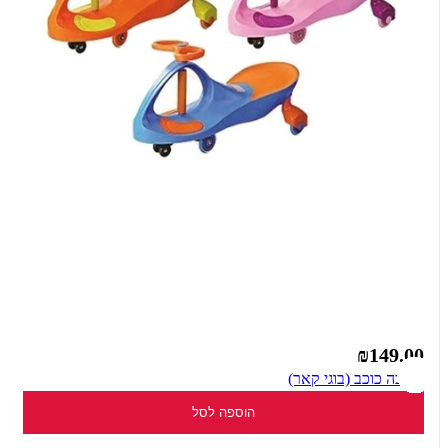
₪149.00
בימבה כוכב (בוגי קאר)
הוספה לסל