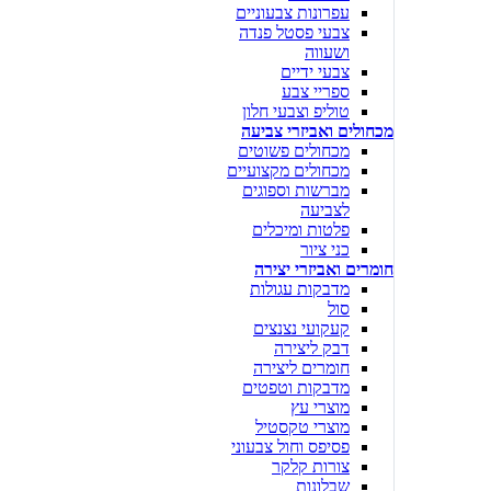
עפרונות צבעוניים
צבעי פסטל פנדה
ושעווה
צבעי ידיים
ספריי צבע
טוליפ וצבעי חלון
מכחולים ואביזרי צביעה
מכחולים פשוטים
מכחולים מקצועיים
מברשות וספוגים
לצביעה
פלטות ומיכלים
כני ציור
חומרים ואביזרי יצירה
מדבקות עגולות
סול
קעקועי נצנצים
דבק ליצירה
חומרים ליצירה
מדבקות וטפטים
מוצרי עץ
מוצרי טקסטיל
פסיפס וחול צבעוני
צורות קלקר
שבלונות