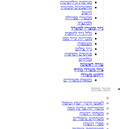
מגרסות וגיליוטינות
מחשבונים ומכונות
חישוב
מכשירי ספירלה
ולמינציה
נייר ומוצריו למשרד
גליל נייר לקופות
מזכריות ונייר ממו
מעטפות
נייר צילום
פנקסים דפדפות
ובלוקים
עזרה ראשונה
ציוד משרדי מקיף
ריהוט משרדי
כסאות משרדיים
חינוך מיוחד
לאנשי חינוך ייעוץ וטיפול
מוטוריקה עדינה וגסה
משחקי רגשות
משחקים טיפוליים
ספרי רגשות
פיזיותרפיה ושיקום