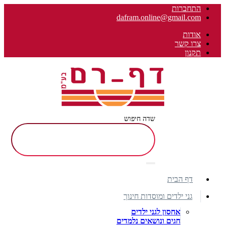
התחברות
dafram.online@gmail.com
אודות
צרו קשר
תקנון
שדה חיפוש
דף הבית
גני ילדים ומוסדות חינוך
אחסון לגני ילדים
חגים ונושאים נלמדים