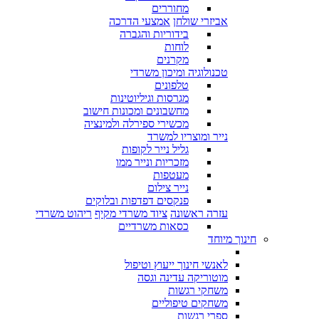
מחוררים
אביזרי שולחן
אמצעי הדרכה
בידוריות והגברה
לוחות
מקרנים
טכנולוגיה ומיכון משרדי
טלפונים
מגרסות וגיליוטינות
מחשבונים ומכונות חישוב
מכשירי ספירלה ולמינציה
נייר ומוצריו למשרד
גליל נייר לקופות
מזכריות ונייר ממו
מעטפות
נייר צילום
פנקסים דפדפות ובלוקים
עזרה ראשונה
ציוד משרדי מקיף
ריהוט משרדי
כסאות משרדיים
חינוך מיוחד
לאנשי חינוך ייעוץ וטיפול
מוטוריקה עדינה וגסה
משחקי רגשות
משחקים טיפוליים
ספרי רגשות