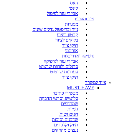
דאס
קינטי
אביזרי עזר לפיסול
נייר ומוצריו
מסגרות
נייר ובריסטול גדלים שונים
קרטון ביצוע
בלוקים לציור
תיקי ציור
אוריגמי
גרפיקה ואדריכלות
אביזרי עזר לגרפיקה
סרגלים ולוחות שרטוט
עפרונות שרטוט
תיקי ציור
ציוד למשרד
MUST HAVE
מכשירי כתיבה
סלוטייפ וסרטי הדבקה
שמרדפים
גומיות
דפים ושות'
שדכנים וסיכות
תיוק וקלסרים
נעצים מהדקים