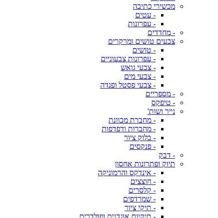
מכשירי כתיבה
- עטים
- עפרונות
- מחדדים
צבעים טושים ומרקרים
- טושים
- עפרונות צבעוניים
- צבעי גואש
- צבעי מים
- צבעי פסטל ופנדה
- מספריים
- טיפקס
נייר ושות'
- מחברת מכוונת
- מחברות ודפדפות
- בלוק ציור
- פנקסים
- דבק
תיוק ופתרונות אחסון
- אינדקס והרמוניקה
- חוצצים
- קלסרים
- שמרדפים
- תיקי ציור
- תיקיות אוגדנים ופולדרים