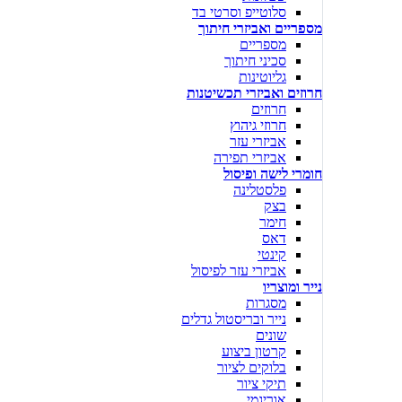
סלוטייפ וסרטי בד
מספריים ואביזרי חיתוך
מספריים
סכיני חיתוך
גליוטינות
חרוזים ואביזרי תכשיטנות
חרוזים
חרוזי גיהוץ
אביזרי עזר
אביזרי תפירה
חומרי לישה ופיסול
פלסטלינה
בצק
חימר
דאס
קינטי
אביזרי עזר לפיסול
נייר ומוצריו
מסגרות
נייר ובריסטול גדלים
שונים
קרטון ביצוע
בלוקים לציור
תיקי ציור
אוריגמי