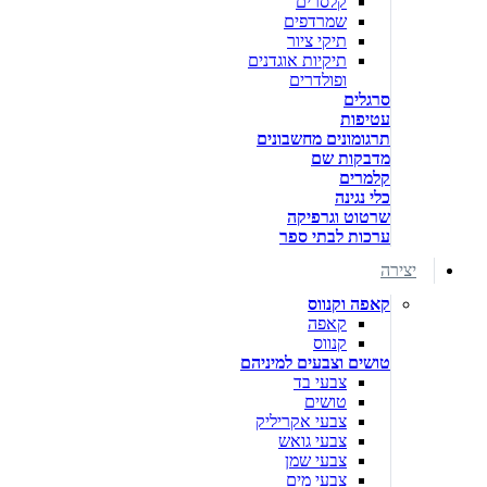
קלסרים
שמרדפים
תיקי ציור
תיקיות אוגדנים
ופולדרים
סרגלים
עטיפות
תרגומונים מחשבונים
מדבקות שם
קלמרים
כלי נגינה
שרטוט וגרפיקה
ערכות לבתי ספר
יצירה
קאפה וקנווס
קאפה
קנווס
טושים וצבעים למיניהם
צבעי בד
טושים
צבעי אקריליק
צבעי גואש
צבעי שמן
צבעי מים