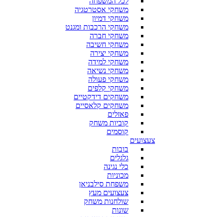
לכל המשפחה
משחקי אסטרטגיה
משחקי דמיון
משחקי הרכבות ומגנט
משחקי חברה
משחקי חשיבה
משחקי יצירה
משחקי למידה
משחקי נשיאה
משחקי פעולה
משחקי קלפים
משחקים דידקטיים
משחקים קלאסיים
פאזלים
קוביות משחק
קוסמים
צעצועים
בובות
גלגלים
כלי נגינה
מכוניות
משפחת סילבניאן
צעצועים מעץ
שולחנות משחק
שונות