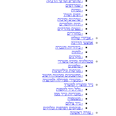
- סלוטייפ וסרטי הדבקה
- שמרדפים
- גומיות
- דפים ושות'
- שדכנים וסיכות
- תיוק וקלסרים
- נעצים מהדקים
- מחוררים
- אביזרי שולחן
אמצעי הדרכה
- בידוריות והגברה
- לוחות
- מקרנים
טכנולוגיה ומיכון משרדי
- טלפונים
- מגרסות וגיליוטינות
- מחשבונים ומכונות חישוב
- מכשירי ספירלה ולמינציה
נייר ומוצריו למשרד
- גליל נייר לקופות
- מזכריות ונייר ממו
- מעטפות
- נייר צילום
- פנקסים דפדפות ובלוקים
- עזרה ראשונה