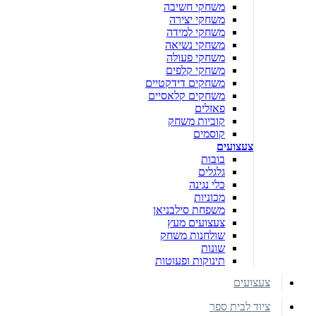
משחקי חשיבה
משחקי יצירה
משחקי למידה
משחקי נשיאה
משחקי פעולה
משחקי קלפים
משחקים דידקטיים
משחקים קלאסיים
פאזלים
קוביות משחק
קוסמים
צעצועים
בובות
גלגלים
כלי נגינה
מכוניות
משפחת סילבניאן
צעצועים מעץ
שולחנות משחק
שונות
תינוקות ופעוטות
צעצועים
ציוד לבית ספר