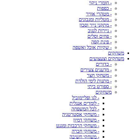
- חומרי ניקוי
- כפפות
- מטהרי אוויר
- מטליות ומגבונים
- מתקני נייר וסבון
- ניירות לנגוב
- פחים וסלים
- פינת קפה
- שקיות אוכל ואשפה
משחקים
משחקים וצעצועים
- כדורים
- מדענים צעירים
- משחקי חצר
- מתנות לימי הולדת
- ספורט ביתי
משחקים
- לגו ופליימוביל
- לומדים אנגלית
- לכל המשפחה
- משחקי אסטרטגיה
- משחקי דמיון
- משחקי הרכבות ומגנט
- משחקי חברה
- משחקי חשיבה