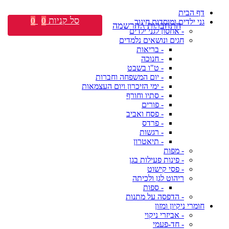
דף הבית
סל קניות
0
0
גני ילדים ומוסדות חינוך
התחברות \ הרשמה
- אחסון לגני ילדים
חגים ונושאים נלמדים
- בריאות
- חנוכה
- ט"ו בשבט
- יום המשפחה וחברות
- ימי הזיכרון ויום העצמאות
- סתיו וחורף
- פורים
- פסח ואביב
- פרדס
- רגשות
- תיאטרון
- מפות
- פינות פעילות בגן
- פסי קישוט
ריהוט לגן ולכיתה
- ספות
- הדפסה על מתנות
חומרי ניקיון ומזון
- אביזרי ניקוי
- חד-פעמי