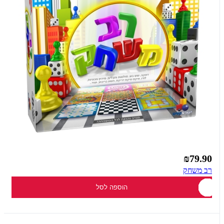
₪79.90
רב משחק
הוספה לסל