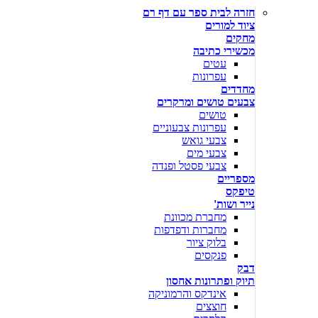
חזרה לבית ספר עם דף רם
ציוד למורים
מחקים
מכשירי כתיבה
עטים
עפרונות
מחדדים
צבעים טושים ומרקרים
טושים
עפרונות צבעוניים
צבעי גואש
צבעי מים
צבעי פסטל ופנדה
מספריים
טיפקס
נייר ושות'
מחברת מכוונת
מחברות ודפדפות
בלוק ציור
פנקסים
דבק
תיוק ופתרונות אחסון
אינדקס והרמוניקה
חוצצים