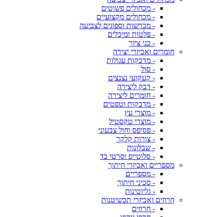
- מכחולים פשוטים
- מכחולים מקצועיים
- מברשות וספוגים לצביעה
- פלטות ומיכלים
- כני ציור
חומרים ואביזרי יצירה
- מדבקות עגולות
- סול
- קעקועי נצנצים
- דבק ליצירה
- חומרים ליצירה
- מדבקות וטפטים
- מוצרי עץ
- מוצרי טקסטיל
- פסיפס וחול צבעוני
- צורות קלקר
- שבלונות
- סלוטייפ וסרטי בד
מספריים ואביזרי חיתוך
- מספריים
- סכיני חיתוך
- גליוטינות
חרוזים ואביזרי תכשיטנות
- חרוזים