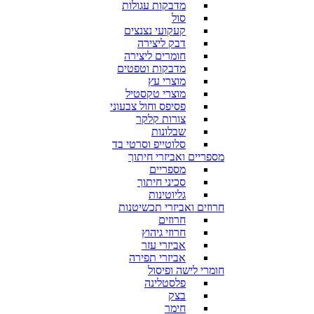
מדבקות עגולות
סול
קעקועי נצנצים
דבק ליצירה
חומרים ליצירה
מדבקות וטפטים
מוצרי עץ
מוצרי טקסטיל
פסיפס וחול צבעוני
צורות קלקר
שבלונות
סלוטייפ וסרטי בד
מספריים ואביזרי חיתוך
מספריים
סכיני חיתוך
גליוטינות
חרוזים ואביזרי תכשיטנות
חרוזים
חרוזי גיהוץ
אביזרי עזר
אביזרי תפירה
חומרי לישה ופיסול
פלסטלינה
בצק
חימר