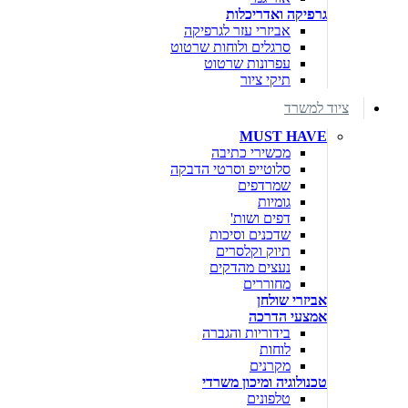
גרפיקה ואדריכלות
אביזרי עזר לגרפיקה
סרגלים ולוחות שרטוט
עפרונות שרטוט
תיקי ציור
ציוד למשרד
MUST HAVE
מכשירי כתיבה
סלוטייפ וסרטי הדבקה
שמרדפים
גומיות
דפים ושות'
שדכנים וסיכות
תיוק וקלסרים
נעצים מהדקים
מחוררים
אביזרי שולחן
אמצעי הדרכה
בידוריות והגברה
לוחות
מקרנים
טכנולוגיה ומיכון משרדי
טלפונים