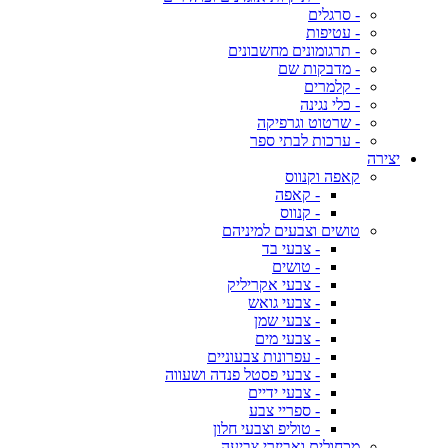
- סרגלים
- עטיפות
- תרגומונים מחשבונים
- מדבקות שם
- קלמרים
- כלי נגינה
- שרטוט וגרפיקה
- ערכות לבתי ספר
יצירה
קאפה וקנווס
- קאפה
- קנווס
טושים וצבעים למיניהם
- צבעי בד
- טושים
- צבעי אקריליק
- צבעי גואש
- צבעי שמן
- צבעי מים
- עפרונות צבעוניים
- צבעי פסטל פנדה ושעווה
- צבעי ידיים
- ספריי צבע
- טוליפ וצבעי חלון
מכחולים ואביזרי צביעה