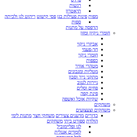
רגשות
תיאטרון
מפות
פינות פעילות בגן
פסי קישוט
ריהוט לגן ולכיתה
ספות
הדפסה על מתנות
חומרי ניקיון ומזון
אביזרי ניקוי
חד-פעמי
חומרי ניקוי
כפפות
מטהרי אוויר
מטליות ומגבונים
מתקני נייר וסבון
ניירות לנגוב
פחים וסלים
פינת קפה
שקיות אוכל ואשפה
משחקים
משחקים וצעצועים
כדורים
מדענים צעירים
משחקי חצר
מתנות לימי
הולדת
ספורט ביתי
משחקים
לגו ופליימוביל
לומדים אנגלית