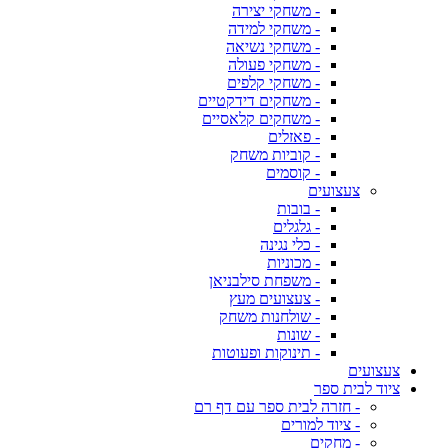
- משחקי יצירה
- משחקי למידה
- משחקי נשיאה
- משחקי פעולה
- משחקי קלפים
- משחקים דידקטיים
- משחקים קלאסיים
- פאזלים
- קוביות משחק
- קוסמים
צעצועים
- בובות
- גלגלים
- כלי נגינה
- מכוניות
- משפחת סילבניאן
- צעצועים מעץ
- שולחנות משחק
- שונות
- תינוקות ופעוטות
צעצועים
ציוד לבית ספר
- חזרה לבית ספר עם דף רם
- ציוד למורים
- מחקים