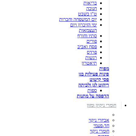
בריאות
חנוכה
ט"ו בשבט
יום המשפחה וחברות
ימי הזיכרון ויום
העצמאות
סתיו וחורף
פורים
פסח ואביב
פרדס
רגשות
תיאטרון
מפות
פינות פעילות בגן
פסי קישוט
ריהוט לגן ולכיתה
ספות
הדפסה על מתנות
חומרי ניקיון ומזון
אביזרי ניקוי
חד-פעמי
חומרי ניקוי