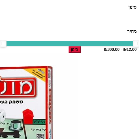
סינון
מחיר
סינון