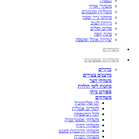
כפפות
מטהרי אוויר
מטליות ומגבונים
מתקני נייר וסבון
ניירות לנגוב
פחים וסלים
פינת קפה
שקיות אוכל ואשפה
משחקים
משחקים וצעצועים
כדורים
מדענים צעירים
משחקי חצר
מתנות לימי הולדת
ספורט ביתי
משחקים
לגו ופליימוביל
לומדים אנגלית
לכל המשפחה
משחקי אסטרטגיה
משחקי דמיון
משחקי הרכבות ומגנט
משחקי חברה