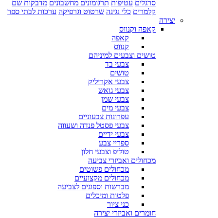
סרגלים
עטיפות
תרגומונים מחשבונים
מדבקות שם
קלמרים
כלי נגינה
שרטוט וגרפיקה
ערכות לבתי ספר
יצירה
קאפה וקנווס
קאפה
קנווס
טושים וצבעים למיניהם
צבעי בד
טושים
צבעי אקריליק
צבעי גואש
צבעי שמן
צבעי מים
עפרונות צבעוניים
צבעי פסטל פנדה ושעווה
צבעי ידיים
ספריי צבע
טוליפ וצבעי חלון
מכחולים ואביזרי צביעה
מכחולים פשוטים
מכחולים מקצועיים
מברשות וספוגים לצביעה
פלטות ומיכלים
כני ציור
חומרים ואביזרי יצירה