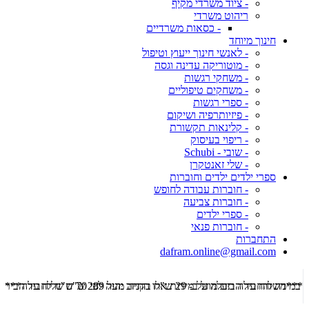
- ציוד משרדי מקיף
ריהוט משרדי
- כסאות משרדיים
חינוך מיוחד
- לאנשי חינוך ייעוץ וטיפול
- מוטוריקה עדינה וגסה
- משחקי רגשות
- משחקים טיפוליים
- ספרי רגשות
- פיזיותרפיה ושיקום
- קלינאות תקשורת
- ריפוי בעיסוק
- שובי - Schubi
- שלי זאנטקרן
ספרי ילדים ילדים וחוברות
- חוברות עבודה לחופש
- חוברות צביעה
- ספרי ילדים
- חוברות פנאי
התחברות
dafram.online@gmail.com
***משלוח עד הבית מוזל ב- 29 ש"ח בקניה מעל 289 ש"ח שליח עד הבית ***
***מש