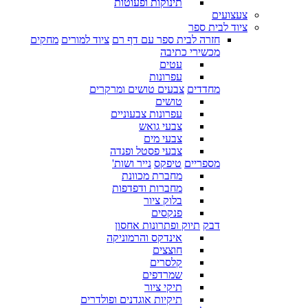
תינוקות ופעוטות
צעצועים
ציוד לבית ספר
חזרה לבית ספר עם דף רם
ציוד למורים
מחקים
מכשירי כתיבה
עטים
עפרונות
מחדדים
צבעים טושים ומרקרים
טושים
עפרונות צבעוניים
צבעי גואש
צבעי מים
צבעי פסטל ופנדה
מספריים
טיפקס
נייר ושות'
מחברת מכוונת
מחברות ודפדפות
בלוק ציור
פנקסים
דבק
תיוק ופתרונות אחסון
אינדקס והרמוניקה
חוצצים
קלסרים
שמרדפים
תיקי ציור
תיקיות אוגדנים ופולדרים