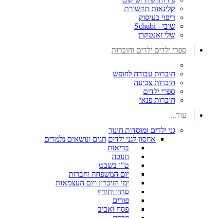
קלינאות תקשורת
ריפוי בעיסוק
שובי - Schubi
שלי זאנטקרן
ספרי ילדים ילדים וחוברות
חוברות עבודה לחופש
חוברות צביעה
ספרי ילדים
חוברות פנאי
עוד...
גני ילדים ומוסדות חינוך
אחסון לגני ילדים
חגים ונושאים נלמדים
בריאות
חנוכה
ט"ו בשבט
יום המשפחה וחברות
ימי הזיכרון ויום העצמאות
סתיו וחורף
פורים
פסח ואביב
פרדס