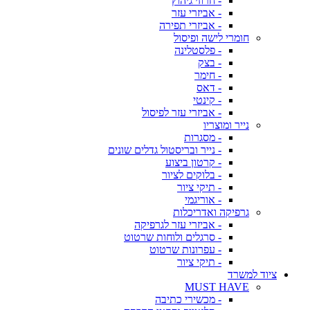
- חרוזי גיהוץ
- אביזרי עזר
- אביזרי תפירה
חומרי לישה ופיסול
- פלסטלינה
- בצק
- חימר
- דאס
- קינטי
- אביזרי עזר לפיסול
נייר ומוצריו
- מסגרות
- נייר ובריסטול גדלים שונים
- קרטון ביצוע
- בלוקים לציור
- תיקי ציור
- אוריגמי
גרפיקה ואדריכלות
- אביזרי עזר לגרפיקה
- סרגלים ולוחות שרטוט
- עפרונות שרטוט
- תיקי ציור
ציוד למשרד
MUST HAVE
- מכשירי כתיבה