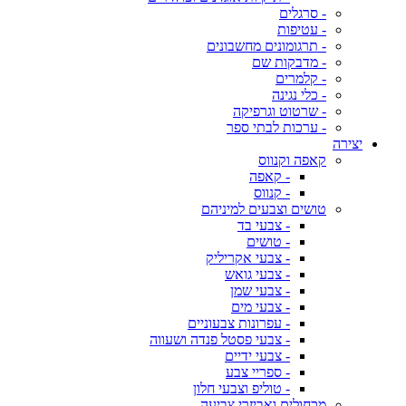
- סרגלים
- עטיפות
- תרגומונים מחשבונים
- מדבקות שם
- קלמרים
- כלי נגינה
- שרטוט וגרפיקה
- ערכות לבתי ספר
יצירה
קאפה וקנווס
- קאפה
- קנווס
טושים וצבעים למיניהם
- צבעי בד
- טושים
- צבעי אקריליק
- צבעי גואש
- צבעי שמן
- צבעי מים
- עפרונות צבעוניים
- צבעי פסטל פנדה ושעווה
- צבעי ידיים
- ספריי צבע
- טוליפ וצבעי חלון
מכחולים ואביזרי צביעה