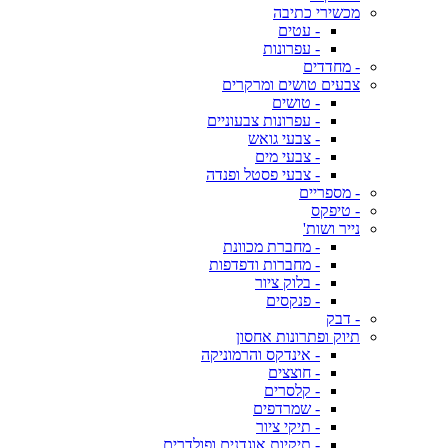
מכשירי כתיבה
- עטים
- עפרונות
- מחדדים
צבעים טושים ומרקרים
- טושים
- עפרונות צבעוניים
- צבעי גואש
- צבעי מים
- צבעי פסטל ופנדה
- מספריים
- טיפקס
נייר ושות'
- מחברת מכוונת
- מחברות ודפדפות
- בלוק ציור
- פנקסים
- דבק
תיוק ופתרונות אחסון
- אינדקס והרמוניקה
- חוצצים
- קלסרים
- שמרדפים
- תיקי ציור
- תיקיות אוגדנים ופולדרים