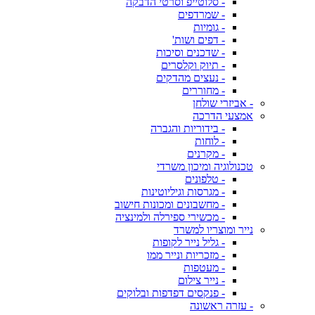
- סלוטייפ וסרטי הדבקה
- שמרדפים
- גומיות
- דפים ושות'
- שדכנים וסיכות
- תיוק וקלסרים
- נעצים מהדקים
- מחוררים
- אביזרי שולחן
אמצעי הדרכה
- בידוריות והגברה
- לוחות
- מקרנים
טכנולוגיה ומיכון משרדי
- טלפונים
- מגרסות וגיליוטינות
- מחשבונים ומכונות חישוב
- מכשירי ספירלה ולמינציה
נייר ומוצריו למשרד
- גליל נייר לקופות
- מזכריות ונייר ממו
- מעטפות
- נייר צילום
- פנקסים דפדפות ובלוקים
- עזרה ראשונה