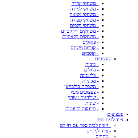
- משחקי יצירה
- משחקי למידה
- משחקי נשיאה
- משחקי פעולה
- משחקי קלפים
- משחקים דידקטיים
- משחקים קלאסיים
- פאזלים
- קוביות משחק
- קוסמים
צעצועים
- בובות
- גלגלים
- כלי נגינה
- מכוניות
- משפחת סילבניאן
- צעצועים מעץ
- שולחנות משחק
- שונות
- תינוקות ופעוטות
צעצועים
ציוד לבית ספר
- חזרה לבית ספר עם דף רם
- ציוד למורים
- מחקים