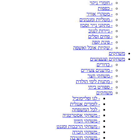
- חומרי ניקוי
- כפפות
- מטהרי אוויר
- מטליות ומגבונים
- מתקני נייר וסבון
- ניירות לנגוב
- פחים וסלים
- פינת קפה
- שקיות אוכל ואשפה
משחקים
משחקים וצעצועים
- כדורים
- מדענים צעירים
- משחקי חצר
- מתנות לימי הולדת
- ספורט ביתי
משחקים
- לגו ופליימוביל
- לומדים אנגלית
- לכל המשפחה
- משחקי אסטרטגיה
- משחקי דמיון
- משחקי הרכבות ומגנט
- משחקי חברה
- משחקי חשיבה