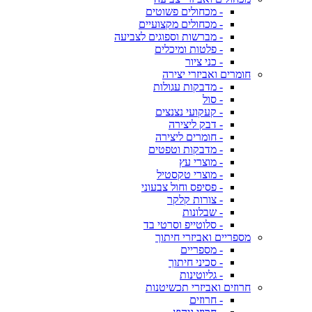
- מכחולים פשוטים
- מכחולים מקצועיים
- מברשות וספוגים לצביעה
- פלטות ומיכלים
- כני ציור
חומרים ואביזרי יצירה
- מדבקות עגולות
- סול
- קעקועי נצנצים
- דבק ליצירה
- חומרים ליצירה
- מדבקות וטפטים
- מוצרי עץ
- מוצרי טקסטיל
- פסיפס וחול צבעוני
- צורות קלקר
- שבלונות
- סלוטייפ וסרטי בד
מספריים ואביזרי חיתוך
- מספריים
- סכיני חיתוך
- גליוטינות
חרוזים ואביזרי תכשיטנות
- חרוזים