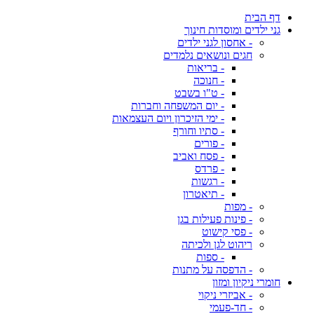
דף הבית
גני ילדים ומוסדות חינוך
- אחסון לגני ילדים
חגים ונושאים נלמדים
- בריאות
- חנוכה
- ט"ו בשבט
- יום המשפחה וחברות
- ימי הזיכרון ויום העצמאות
- סתיו וחורף
- פורים
- פסח ואביב
- פרדס
- רגשות
- תיאטרון
- מפות
- פינות פעילות בגן
- פסי קישוט
ריהוט לגן ולכיתה
- ספות
- הדפסה על מתנות
חומרי ניקיון ומזון
- אביזרי ניקוי
- חד-פעמי