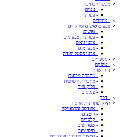
מכשירי כתיבה
- עטים
- עפרונות
- מחדדים
צבעים טושים ומרקרים
- טושים
- עפרונות צבעוניים
- צבעי גואש
- צבעי מים
- צבעי פסטל ופנדה
- מספריים
- טיפקס
נייר ושות'
- מחברת מכוונת
- מחברות ודפדפות
- בלוק ציור
- פנקסים
- דבק
תיוק ופתרונות אחסון
- אינדקס והרמוניקה
- חוצצים
- קלסרים
- שמרדפים
- תיקי ציור
- תיקיות אוגדנים ופולדרים