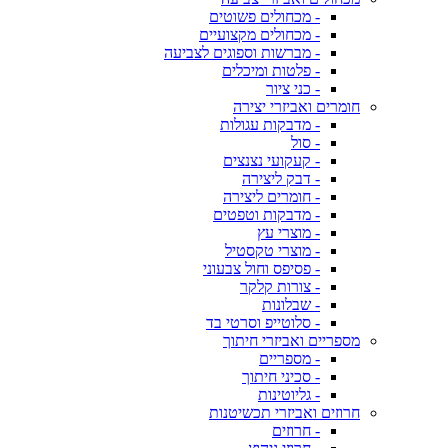
- מכחולים פשוטים
- מכחולים מקצועיים
- מברשות וספוגים לצביעה
- פלטות ומיכלים
- כני ציור
חומרים ואביזרי יצירה
- מדבקות עגולות
- סול
- קעקועי נצנצים
- דבק ליצירה
- חומרים ליצירה
- מדבקות וטפטים
- מוצרי עץ
- מוצרי טקסטיל
- פסיפס וחול צבעוני
- צורות קלקר
- שבלונות
- סלוטייפ וסרטי בד
מספריים ואביזרי חיתוך
- מספריים
- סכיני חיתוך
- גליוטינות
חרוזים ואביזרי תכשיטנות
- חרוזים