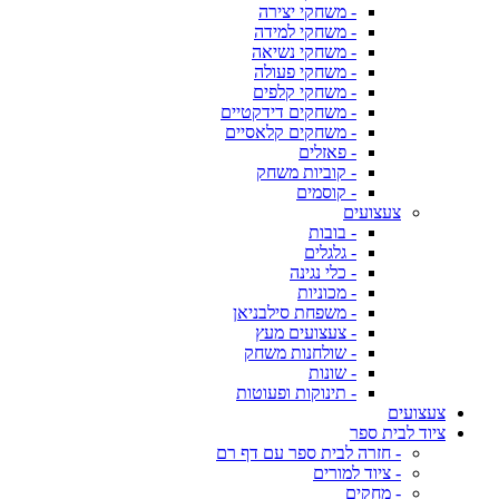
- משחקי יצירה
- משחקי למידה
- משחקי נשיאה
- משחקי פעולה
- משחקי קלפים
- משחקים דידקטיים
- משחקים קלאסיים
- פאזלים
- קוביות משחק
- קוסמים
צעצועים
- בובות
- גלגלים
- כלי נגינה
- מכוניות
- משפחת סילבניאן
- צעצועים מעץ
- שולחנות משחק
- שונות
- תינוקות ופעוטות
צעצועים
ציוד לבית ספר
- חזרה לבית ספר עם דף רם
- ציוד למורים
- מחקים