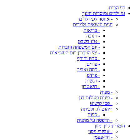
דף הבית
גני ילדים ומוסדות חינוך
- אחסון לגני ילדים
חגים ונושאים נלמדים
- בריאות
- חנוכה
- ט"ו בשבט
- יום המשפחה וחברות
- ימי הזיכרון ויום העצמאות
- סתיו וחורף
- פורים
- פסח ואביב
- פרדס
- רגשות
- תיאטרון
- מפות
- פינות פעילות בגן
- פסי קישוט
ריהוט לגן ולכיתה
- ספות
- הדפסה על מתנות
חומרי ניקיון ומזון
- אביזרי ניקוי
- חד-פעמי