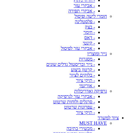
- חרוזי גיהוץ
- אביזרי עזר
- אביזרי תפירה
חומרי לישה ופיסול
- פלסטלינה
- בצק
- חימר
- דאס
- קינטי
- אביזרי עזר לפיסול
נייר ומוצריו
- מסגרות
- נייר ובריסטול גדלים שונים
- קרטון ביצוע
- בלוקים לציור
- תיקי ציור
- אוריגמי
גרפיקה ואדריכלות
- אביזרי עזר לגרפיקה
- סרגלים ולוחות שרטוט
- עפרונות שרטוט
- תיקי ציור
ציוד למשרד
MUST HAVE
- מכשירי כתיבה