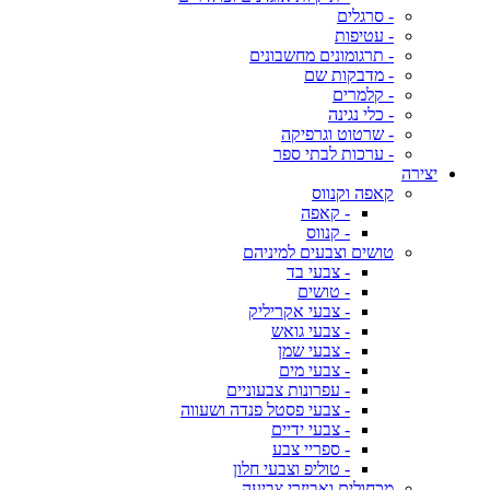
- סרגלים
- עטיפות
- תרגומונים מחשבונים
- מדבקות שם
- קלמרים
- כלי נגינה
- שרטוט וגרפיקה
- ערכות לבתי ספר
יצירה
קאפה וקנווס
- קאפה
- קנווס
טושים וצבעים למיניהם
- צבעי בד
- טושים
- צבעי אקריליק
- צבעי גואש
- צבעי שמן
- צבעי מים
- עפרונות צבעוניים
- צבעי פסטל פנדה ושעווה
- צבעי ידיים
- ספריי צבע
- טוליפ וצבעי חלון
מכחולים ואביזרי צביעה