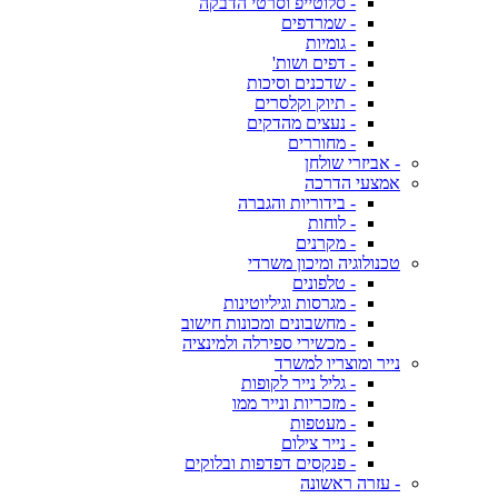
- סלוטייפ וסרטי הדבקה
- שמרדפים
- גומיות
- דפים ושות'
- שדכנים וסיכות
- תיוק וקלסרים
- נעצים מהדקים
- מחוררים
- אביזרי שולחן
אמצעי הדרכה
- בידוריות והגברה
- לוחות
- מקרנים
טכנולוגיה ומיכון משרדי
- טלפונים
- מגרסות וגיליוטינות
- מחשבונים ומכונות חישוב
- מכשירי ספירלה ולמינציה
נייר ומוצריו למשרד
- גליל נייר לקופות
- מזכריות ונייר ממו
- מעטפות
- נייר צילום
- פנקסים דפדפות ובלוקים
- עזרה ראשונה