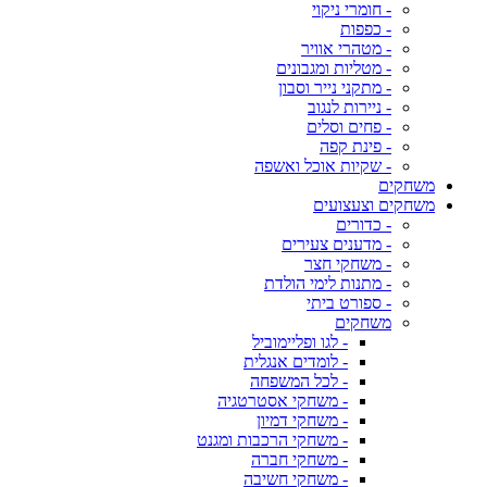
- חומרי ניקוי
- כפפות
- מטהרי אוויר
- מטליות ומגבונים
- מתקני נייר וסבון
- ניירות לנגוב
- פחים וסלים
- פינת קפה
- שקיות אוכל ואשפה
משחקים
משחקים וצעצועים
- כדורים
- מדענים צעירים
- משחקי חצר
- מתנות לימי הולדת
- ספורט ביתי
משחקים
- לגו ופליימוביל
- לומדים אנגלית
- לכל המשפחה
- משחקי אסטרטגיה
- משחקי דמיון
- משחקי הרכבות ומגנט
- משחקי חברה
- משחקי חשיבה