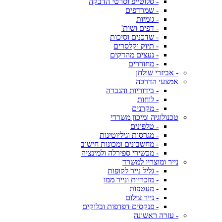
- סלוטייפ וסרטי הדבקה
- שמרדפים
- גומיות
- דפים ושות'
- שדכנים וסיכות
- תיוק וקלסרים
- נעצים מהדקים
- מחוררים
- אביזרי שולחן
אמצעי הדרכה
- בידוריות והגברה
- לוחות
- מקרנים
טכנולוגיה ומיכון משרדי
- טלפונים
- מגרסות וגיליוטינות
- מחשבונים ומכונות חישוב
- מכשירי ספירלה ולמינציה
נייר ומוצריו למשרד
- גליל נייר לקופות
- מזכריות ונייר ממו
- מעטפות
- נייר צילום
- פנקסים דפדפות ובלוקים
- עזרה ראשונה