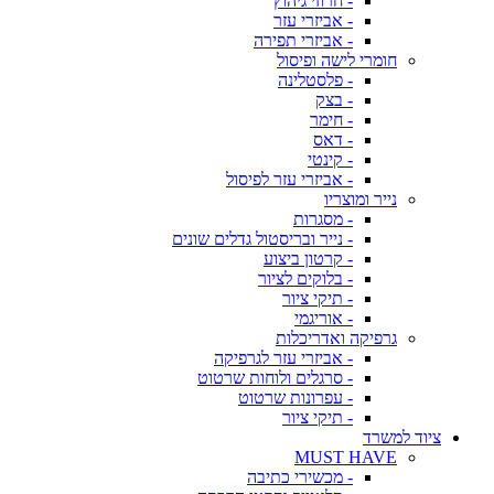
- חרוזי גיהוץ
- אביזרי עזר
- אביזרי תפירה
חומרי לישה ופיסול
- פלסטלינה
- בצק
- חימר
- דאס
- קינטי
- אביזרי עזר לפיסול
נייר ומוצריו
- מסגרות
- נייר ובריסטול גדלים שונים
- קרטון ביצוע
- בלוקים לציור
- תיקי ציור
- אוריגמי
גרפיקה ואדריכלות
- אביזרי עזר לגרפיקה
- סרגלים ולוחות שרטוט
- עפרונות שרטוט
- תיקי ציור
ציוד למשרד
MUST HAVE
- מכשירי כתיבה