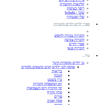
קלינאות תקשורת
ריפוי בעיסוק
שובי - Schubi
שלי זאנטקרן
ספרי ילדים ילדים וחוברות
חוברות עבודה לחופש
חוברות צביעה
ספרי ילדים
חוברות פנאי
עוד...
גני ילדים ומוסדות חינוך
אחסון לגני ילדים
חגים ונושאים נלמדים
בריאות
חנוכה
ט"ו בשבט
יום המשפחה וחברות
ימי הזיכרון ויום העצמאות
סתיו וחורף
פורים
פסח ואביב
פרדס