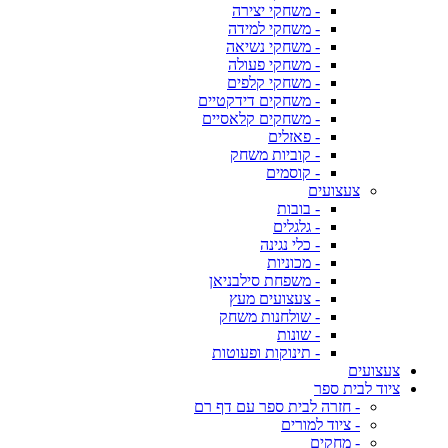
- משחקי יצירה
- משחקי למידה
- משחקי נשיאה
- משחקי פעולה
- משחקי קלפים
- משחקים דידקטיים
- משחקים קלאסיים
- פאזלים
- קוביות משחק
- קוסמים
צעצועים
- בובות
- גלגלים
- כלי נגינה
- מכוניות
- משפחת סילבניאן
- צעצועים מעץ
- שולחנות משחק
- שונות
- תינוקות ופעוטות
צעצועים
ציוד לבית ספר
- חזרה לבית ספר עם דף רם
- ציוד למורים
- מחקים