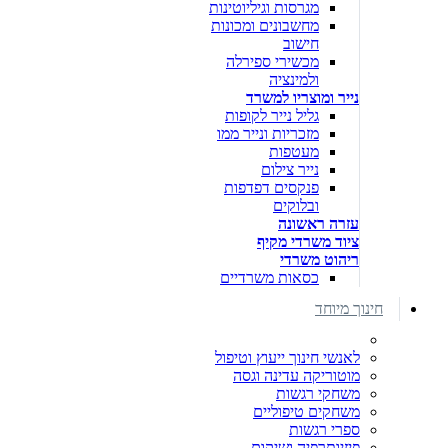
מגרסות וגיליוטינות
מחשבונים ומכונות
חישוב
מכשירי ספירלה
ולמינציה
נייר ומוצריו למשרד
גליל נייר לקופות
מזכריות ונייר ממו
מעטפות
נייר צילום
פנקסים דפדפות
ובלוקים
עזרה ראשונה
ציוד משרדי מקיף
ריהוט משרדי
כסאות משרדיים
חינוך מיוחד
לאנשי חינוך ייעוץ וטיפול
מוטוריקה עדינה וגסה
משחקי רגשות
משחקים טיפוליים
ספרי רגשות
פיזיותרפיה ושיקום