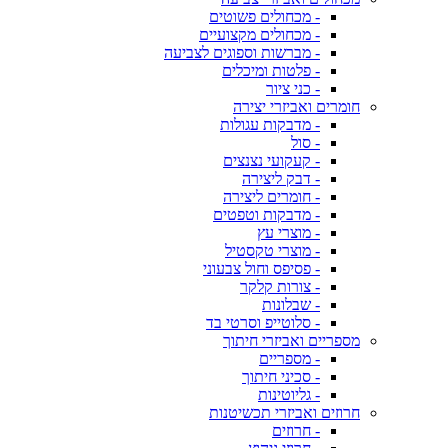
- מכחולים פשוטים
- מכחולים מקצועיים
- מברשות וספוגים לצביעה
- פלטות ומיכלים
- כני ציור
חומרים ואביזרי יצירה
- מדבקות עגולות
- סול
- קעקועי נצנצים
- דבק ליצירה
- חומרים ליצירה
- מדבקות וטפטים
- מוצרי עץ
- מוצרי טקסטיל
- פסיפס וחול צבעוני
- צורות קלקר
- שבלונות
- סלוטייפ וסרטי בד
מספריים ואביזרי חיתוך
- מספריים
- סכיני חיתוך
- גליוטינות
חרוזים ואביזרי תכשיטנות
- חרוזים