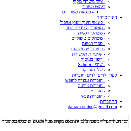
- ציוד משרדי מקיף
ריהוט משרדי
- כסאות משרדיים
חינוך מיוחד
- לאנשי חינוך ייעוץ וטיפול
- מוטוריקה עדינה וגסה
- משחקי רגשות
- משחקים טיפוליים
- ספרי רגשות
- פיזיותרפיה ושיקום
- קלינאות תקשורת
- ריפוי בעיסוק
- שובי - Schubi
- שלי זאנטקרן
ספרי ילדים ילדים וחוברות
- חוברות עבודה לחופש
- חוברות צביעה
- ספרי ילדים
- חוברות פנאי
התחברות
dafram.online@gmail.com
***משלוח עד הבית מוזל ב- 29 ש"ח בקניה מעל 289 ש"ח שליח עד הבית ***
***מש