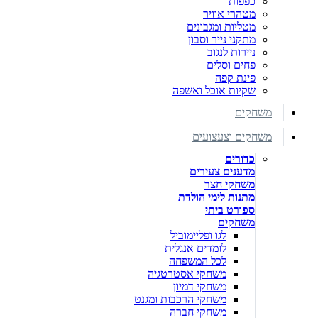
כפפות
מטהרי אוויר
מטליות ומגבונים
מתקני נייר וסבון
ניירות לנגוב
פחים וסלים
פינת קפה
שקיות אוכל ואשפה
משחקים
משחקים וצעצועים
כדורים
מדענים צעירים
משחקי חצר
מתנות לימי הולדת
ספורט ביתי
משחקים
לגו ופליימוביל
לומדים אנגלית
לכל המשפחה
משחקי אסטרטגיה
משחקי דמיון
משחקי הרכבות ומגנט
משחקי חברה