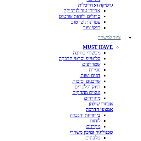
גרפיקה ואדריכלות
אביזרי עזר לגרפיקה
סרגלים ולוחות שרטוט
עפרונות שרטוט
תיקי ציור
ציוד למשרד
MUST HAVE
מכשירי כתיבה
סלוטייפ וסרטי הדבקה
שמרדפים
גומיות
דפים ושות'
שדכנים וסיכות
תיוק וקלסרים
נעצים מהדקים
מחוררים
אביזרי שולחן
אמצעי הדרכה
בידוריות והגברה
לוחות
מקרנים
טכנולוגיה ומיכון משרדי
טלפונים