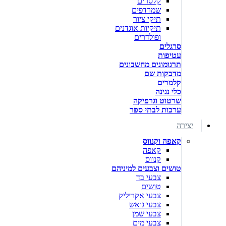
קלסרים
שמרדפים
תיקי ציור
תיקיות אוגדנים
ופולדרים
סרגלים
עטיפות
תרגומונים מחשבונים
מדבקות שם
קלמרים
כלי נגינה
שרטוט וגרפיקה
ערכות לבתי ספר
יצירה
קאפה וקנווס
קאפה
קנווס
טושים וצבעים למיניהם
צבעי בד
טושים
צבעי אקריליק
צבעי גואש
צבעי שמן
צבעי מים