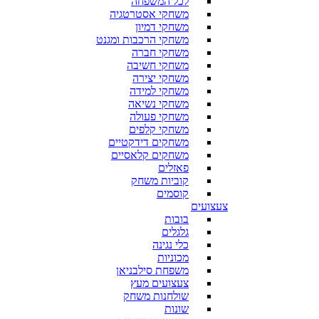
לכל המשפחה
משחקי אסטרטגיה
משחקי דמיון
משחקי הרכבות ומגנט
משחקי חברה
משחקי חשיבה
משחקי יצירה
משחקי למידה
משחקי נשיאה
משחקי פעולה
משחקי קלפים
משחקים דידקטיים
משחקים קלאסיים
פאזלים
קוביות משחק
קוסמים
צעצועים
בובות
גלגלים
כלי נגינה
מכוניות
משפחת סילבניאן
צעצועים מעץ
שולחנות משחק
שונות