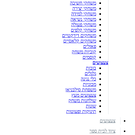
משחקי חשיבה
משחקי יצירה
משחקי למידה
משחקי נשיאה
משחקי פעולה
משחקי קלפים
משחקים דידקטיים
משחקים קלאסיים
פאזלים
קוביות משחק
קוסמים
צעצועים
בובות
גלגלים
כלי נגינה
מכוניות
משפחת סילבניאן
צעצועים מעץ
שולחנות משחק
שונות
תינוקות ופעוטות
צעצועים
ציוד לבית ספר