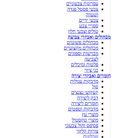
עפרונות צבעוניים
צבעי פסטל פנדה
ושעווה
צבעי ידיים
ספריי צבע
טוליפ וצבעי חלון
מכחולים ואביזרי צביעה
מכחולים פשוטים
מכחולים מקצועיים
מברשות וספוגים
לצביעה
פלטות ומיכלים
כני ציור
חומרים ואביזרי יצירה
מדבקות עגולות
סול
קעקועי נצנצים
דבק ליצירה
חומרים ליצירה
מדבקות וטפטים
מוצרי עץ
מוצרי טקסטיל
פסיפס וחול צבעוני
צורות קלקר
שבלונות