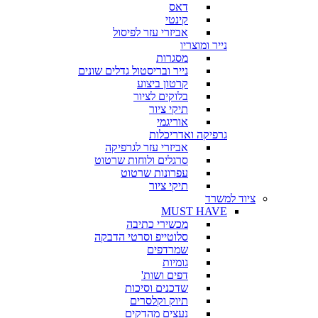
דאס
קינטי
אביזרי עזר לפיסול
נייר ומוצריו
מסגרות
נייר ובריסטול גדלים שונים
קרטון ביצוע
בלוקים לציור
תיקי ציור
אוריגמי
גרפיקה ואדריכלות
אביזרי עזר לגרפיקה
סרגלים ולוחות שרטוט
עפרונות שרטוט
תיקי ציור
ציוד למשרד
MUST HAVE
מכשירי כתיבה
סלוטייפ וסרטי הדבקה
שמרדפים
גומיות
דפים ושות'
שדכנים וסיכות
תיוק וקלסרים
נעצים מהדקים