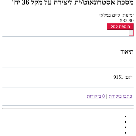
מסכת אסטרונאוט/ית ליצירה על מקל 36 יח'
זמינות: קיים במלאי
₪32.90
הוספה לסל
תיאור
דגם:
9151
כתבו ביקורת
|
0 ביקורות