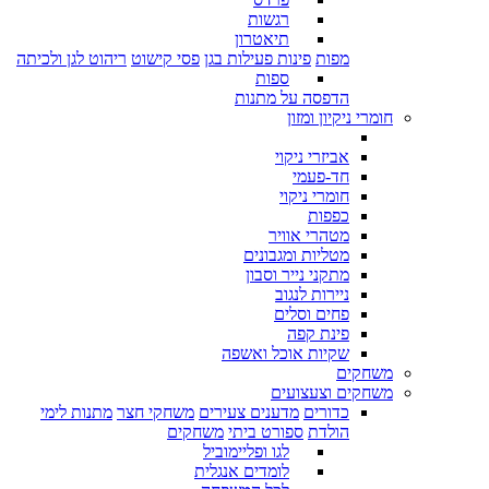
רגשות
תיאטרון
מפות
פינות פעילות בגן
פסי קישוט
ריהוט לגן ולכיתה
ספות
הדפסה על מתנות
חומרי ניקיון ומזון
אביזרי ניקוי
חד-פעמי
חומרי ניקוי
כפפות
מטהרי אוויר
מטליות ומגבונים
מתקני נייר וסבון
ניירות לנגוב
פחים וסלים
פינת קפה
שקיות אוכל ואשפה
משחקים
משחקים וצעצועים
כדורים
מדענים צעירים
משחקי חצר
מתנות לימי
הולדת
ספורט ביתי
משחקים
לגו ופליימוביל
לומדים אנגלית