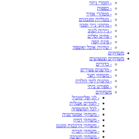
- חומרי ניקוי
- כפפות
- מטהרי אוויר
- מטליות ומגבונים
- מתקני נייר וסבון
- ניירות לנגוב
- פחים וסלים
- פינת קפה
- שקיות אוכל ואשפה
משחקים
משחקים וצעצועים
- כדורים
- מדענים צעירים
- משחקי חצר
- מתנות לימי הולדת
- ספורט ביתי
משחקים
- לגו ופליימוביל
- לומדים אנגלית
- לכל המשפחה
- משחקי אסטרטגיה
- משחקי דמיון
- משחקי הרכבות ומגנט
- משחקי חברה
- משחקי חשיבה