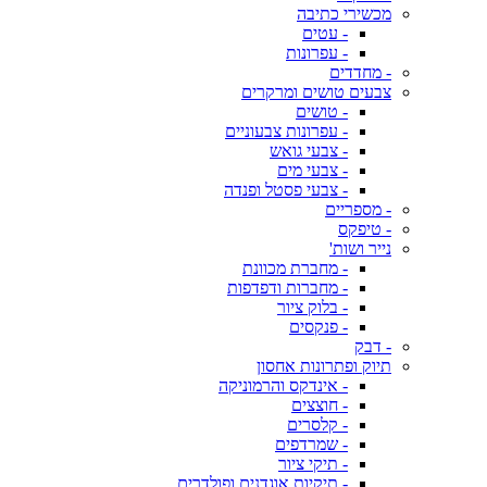
מכשירי כתיבה
- עטים
- עפרונות
- מחדדים
צבעים טושים ומרקרים
- טושים
- עפרונות צבעוניים
- צבעי גואש
- צבעי מים
- צבעי פסטל ופנדה
- מספריים
- טיפקס
נייר ושות'
- מחברת מכוונת
- מחברות ודפדפות
- בלוק ציור
- פנקסים
- דבק
תיוק ופתרונות אחסון
- אינדקס והרמוניקה
- חוצצים
- קלסרים
- שמרדפים
- תיקי ציור
- תיקיות אוגדנים ופולדרים