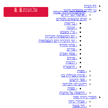
דף הבית
סל קניות
0
0
גני ילדים ומוסדות חינוך
התחברות \ הרשמה
- אחסון לגני ילדים
חגים ונושאים נלמדים
- בריאות
- חנוכה
- ט"ו בשבט
- יום המשפחה וחברות
- ימי הזיכרון ויום העצמאות
- סתיו וחורף
- פורים
- פסח ואביב
- פרדס
- רגשות
- תיאטרון
- מפות
- פינות פעילות בגן
- פסי קישוט
ריהוט לגן ולכיתה
- ספות
- הדפסה על מתנות
חומרי ניקיון ומזון
- אביזרי ניקוי
- חד-פעמי