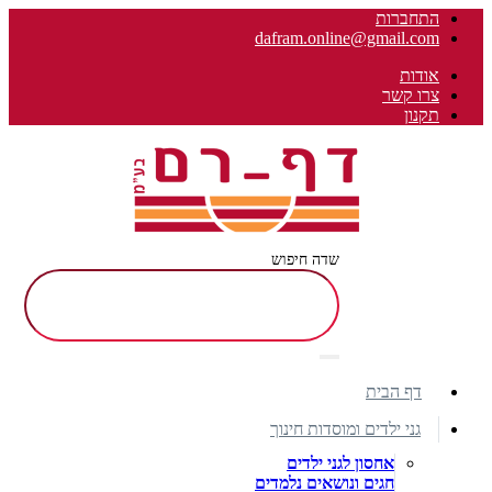
התחברות
dafram.online@gmail.com
אודות
צרו קשר
תקנון
שדה חיפוש
דף הבית
גני ילדים ומוסדות חינוך
אחסון לגני ילדים
חגים ונושאים נלמדים