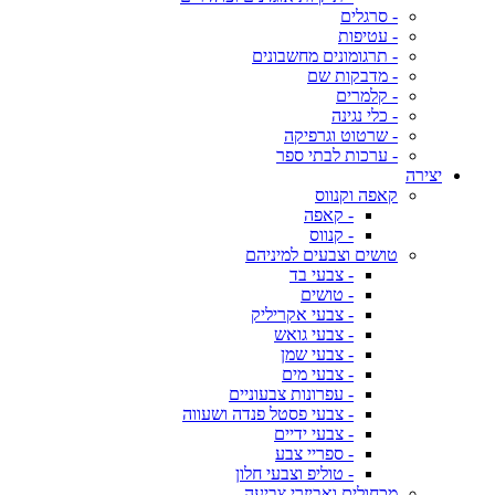
- סרגלים
- עטיפות
- תרגומונים מחשבונים
- מדבקות שם
- קלמרים
- כלי נגינה
- שרטוט וגרפיקה
- ערכות לבתי ספר
יצירה
קאפה וקנווס
- קאפה
- קנווס
טושים וצבעים למיניהם
- צבעי בד
- טושים
- צבעי אקריליק
- צבעי גואש
- צבעי שמן
- צבעי מים
- עפרונות צבעוניים
- צבעי פסטל פנדה ושעווה
- צבעי ידיים
- ספריי צבע
- טוליפ וצבעי חלון
מכחולים ואביזרי צביעה