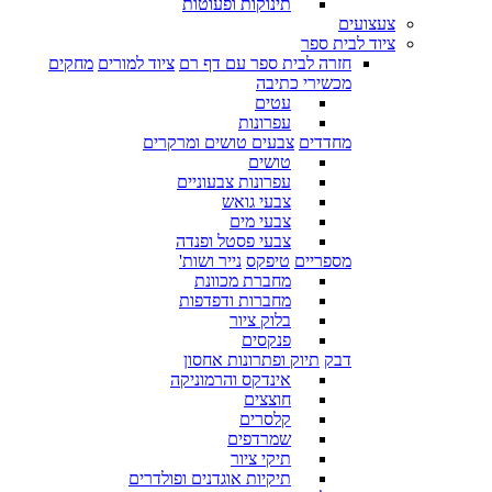
תינוקות ופעוטות
צעצועים
ציוד לבית ספר
חזרה לבית ספר עם דף רם
ציוד למורים
מחקים
מכשירי כתיבה
עטים
עפרונות
מחדדים
צבעים טושים ומרקרים
טושים
עפרונות צבעוניים
צבעי גואש
צבעי מים
צבעי פסטל ופנדה
מספריים
טיפקס
נייר ושות'
מחברת מכוונת
מחברות ודפדפות
בלוק ציור
פנקסים
דבק
תיוק ופתרונות אחסון
אינדקס והרמוניקה
חוצצים
קלסרים
שמרדפים
תיקי ציור
תיקיות אוגדנים ופולדרים