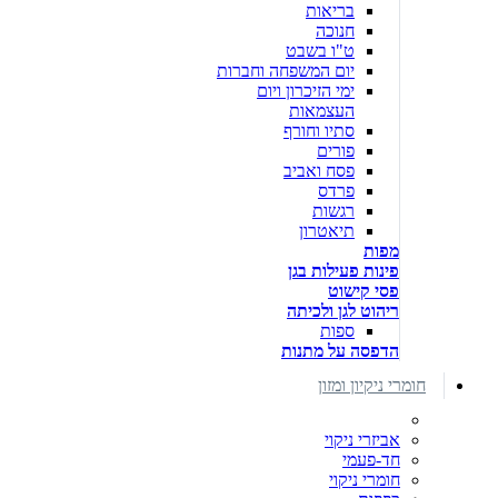
בריאות
חנוכה
ט"ו בשבט
יום המשפחה וחברות
ימי הזיכרון ויום
העצמאות
סתיו וחורף
פורים
פסח ואביב
פרדס
רגשות
תיאטרון
מפות
פינות פעילות בגן
פסי קישוט
ריהוט לגן ולכיתה
ספות
הדפסה על מתנות
חומרי ניקיון ומזון
אביזרי ניקוי
חד-פעמי
חומרי ניקוי