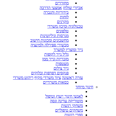
מחוררים
אביזרי שולחן
אמצעי הדרכה
בידוריות והגברה
לוחות
מקרנים
טכנולוגיה ומיכון משרדי
טלפונים
מגרסות וגיליוטינות
מחשבונים ומכונות חישוב
מכשירי ספירלה ולמינציה
נייר ומוצריו למשרד
גליל נייר לקופות
מזכריות ונייר ממו
מעטפות
נייר צילום
פנקסים דפדפות ובלוקים
עזרה ראשונה
ציוד משרדי מקיף
ריהוט משרדי
כסאות משרדיים
חינוך מיוחד
לאנשי חינוך ייעוץ וטיפול
מוטוריקה עדינה וגסה
משחקי רגשות
משחקים טיפוליים
ספרי רגשות