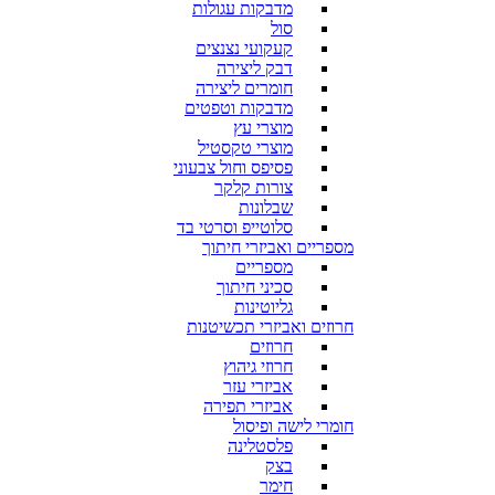
מדבקות עגולות
סול
קעקועי נצנצים
דבק ליצירה
חומרים ליצירה
מדבקות וטפטים
מוצרי עץ
מוצרי טקסטיל
פסיפס וחול צבעוני
צורות קלקר
שבלונות
סלוטייפ וסרטי בד
מספריים ואביזרי חיתוך
מספריים
סכיני חיתוך
גליוטינות
חרוזים ואביזרי תכשיטנות
חרוזים
חרוזי גיהוץ
אביזרי עזר
אביזרי תפירה
חומרי לישה ופיסול
פלסטלינה
בצק
חימר