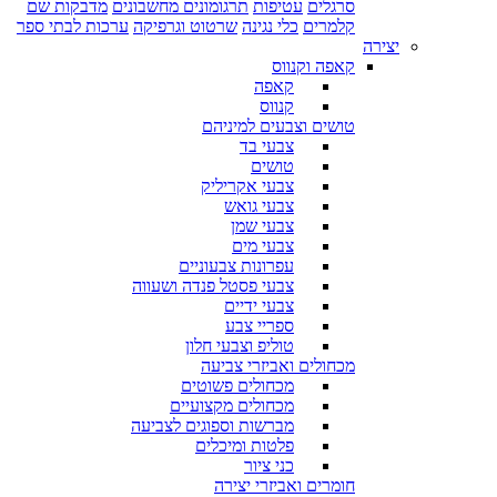
סרגלים
עטיפות
תרגומונים מחשבונים
מדבקות שם
קלמרים
כלי נגינה
שרטוט וגרפיקה
ערכות לבתי ספר
יצירה
קאפה וקנווס
קאפה
קנווס
טושים וצבעים למיניהם
צבעי בד
טושים
צבעי אקריליק
צבעי גואש
צבעי שמן
צבעי מים
עפרונות צבעוניים
צבעי פסטל פנדה ושעווה
צבעי ידיים
ספריי צבע
טוליפ וצבעי חלון
מכחולים ואביזרי צביעה
מכחולים פשוטים
מכחולים מקצועיים
מברשות וספוגים לצביעה
פלטות ומיכלים
כני ציור
חומרים ואביזרי יצירה