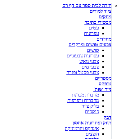
חזרה לבית ספר עם דף רם
ציוד למורים
מחקים
מכשירי כתיבה
עטים
עפרונות
מחדדים
צבעים טושים ומרקרים
טושים
עפרונות צבעוניים
צבעי גואש
צבעי מים
צבעי פסטל ופנדה
מספריים
טיפקס
נייר ושות'
מחברת מכוונת
מחברות ודפדפות
בלוק ציור
פנקסים
דבק
תיוק ופתרונות אחסון
אינדקס והרמוניקה
חוצצים