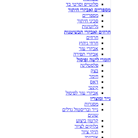
סלוטייפ וסרטי בד
מספריים ואביזרי חיתוך
מספריים
סכיני חיתוך
גליוטינות
חרוזים ואביזרי תכשיטנות
חרוזים
חרוזי גיהוץ
אביזרי עזר
אביזרי תפירה
חומרי לישה ופיסול
פלסטלינה
בצק
חימר
דאס
קינטי
אביזרי עזר לפיסול
נייר ומוצריו
מסגרות
נייר ובריסטול גדלים
שונים
קרטון ביצוע
בלוקים לציור
תיקי ציור
אוריגמי